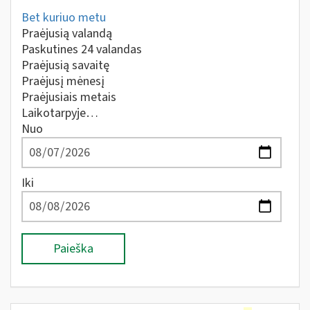
Bet kuriuo metu
Praėjusią valandą
Paskutines 24 valandas
Praėjusią savaitę
Praėjusį mėnesį
Praėjusiais metais
Laikotarpyje…
Nuo
Iki
Paieška