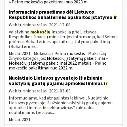
» Pelno mokesčio pakeitimai nuo 2023 m.
Informacinis pranešimas dėl Lietuvos
Respublikos buhalterinės apskaitos įstatymo
ir
Web turinio sąrašas
2021-12-08
Valstybinė
mokesčių
inspekcija prie Lietuvos
Respublikos finansų ministerijos informuoja, kad Seimui
priėmus Buhalterinės apskaitos įstatymo pakeitimą
(Buhalterinės...
Metai:
2021
Mokesčiai:
Pelno mokestis
Mokesčių
žinyno kategorijos:
Mokesčių įstatymų pakeitimai »
Mokesčių įstatymų pakeitimai 2022 metais » Pelno
mokesčio pakeitimai nuo 2022 m.
Nuolatinio Lietuvos gyventojo iš užsienio
valstybių gautų pajamų apmokestinimas
ir
Web turinio sąrašas
2021-03-03
Informuojame, kad atnaujintas leidinys „Nuolatinio
Lietuvos gyventojo iš užsienio valstybių gautų pajamų
apmokestinimas
ir
deklaravimas“ (aktualus
nuolatiniams Lietuvos...
Metai:
2021