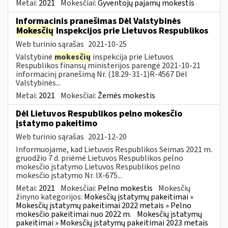
Metai:
2021
Mokesčiai:
Gyventojų pajamų mokestis
Informacinis pranešimas Dėl Valstybinės
Mokesčių
Inspekcijos prie Lietuvos Respublikos
Web turinio sąrašas
2021-10-25
Valstybinė
mokesčių
inspekcija prie Lietuvos
Respublikos finansų ministerijos parengė 2021-10-21
informacinį pranešimą Nr. (18.29-31-1)R-4567 Dėl
Valstybinės...
Metai:
2021
Mokesčiai:
Žemės mokestis
Dėl Lietuvos Respublikos pelno mokesčio
įstatymo pakeitimo
Web turinio sąrašas
2021-12-20
Informuojame, kad Lietuvos Respublikos Seimas 2021 m.
gruodžio 7 d. priėmė Lietuvos Respublikos pelno
mokesčio įstatymo Lietuvos Respublikos pelno
mokesčio įstatymo Nr. IX-675...
Metai:
2021
Mokesčiai:
Pelno mokestis
Mokesčių
žinyno kategorijos:
Mokesčių įstatymų pakeitimai »
Mokesčių įstatymų pakeitimai 2022 metais » Pelno
mokesčio pakeitimai nuo 2022 m.
Mokesčių įstatymų
pakeitimai » Mokesčių įstatymų pakeitimai 2023 metais