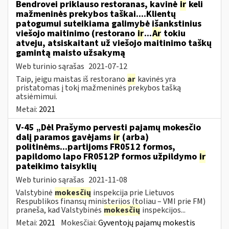
Bendrovei priklauso restoranas, kavinė
ir
keli
mažmeninės prekybos taškai....Klientų
patogumui suteikiama galimybė išankstinius
viešojo maitinimo (restorano
ir
...
Ar
tokiu
atveju, atsiskaitant už viešojo maitinimo taškų
gamintą maisto užsakymą
Web turinio sąrašas
2021-07-12
Taip, jeigu maistas iš restorano
ar
kavinės yra
pristatomas į tokį mažmeninės prekybos tašką
atsiėmimui.
Metai:
2021
V-45 „Dėl Prašymo pervesti pajamų mokesčio
dalį paramos gavėjams
ir
(arba)
politinėms...partijoms FR0512 formos,
papildomo lapo FR0512P formos užpildymo
ir
pateikimo taisyklių
Web turinio sąrašas
2021-11-08
Valstybinė
mokesčių
inspekcija prie Lietuvos
Respublikos finansų ministerijos (toliau – VMI prie FM)
praneša, kad Valstybinės
mokesčių
inspekcijos...
Metai:
2021
Mokesčiai:
Gyventojų pajamų mokestis