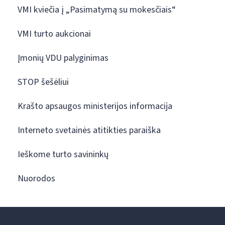
VMI kviečia į „Pasimatymą su mokesčiais“
VMI turto aukcionai
Įmonių VDU palyginimas
STOP šešėliui
Krašto apsaugos ministerijos informacija
Interneto svetainės atitikties paraiška
Ieškome turto savininkų
Nuorodos