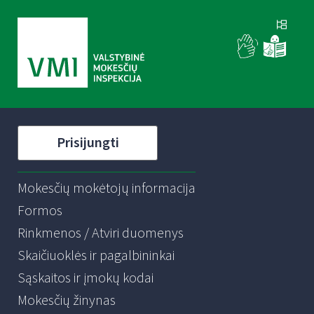
Prisijungti
Mokesčių mokėtojų informacija
Formos
Rinkmenos / Atviri duomenys
Skaičiuoklės ir pagalbininkai
Sąskaitos ir įmokų kodai
Mokesčių žinynas