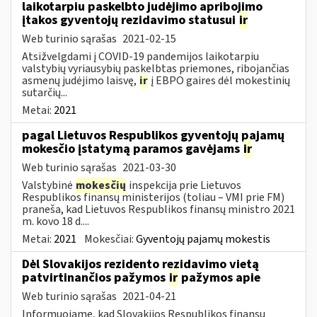
laikotarpiu paskelbto judėjimo apribojimo
įtakos gyventojų rezidavimo statusui
ir
Web turinio sąrašas
2021-02-15
Atsižvelgdami į COVID-19 pandemijos laikotarpiu
valstybių vyriausybių paskelbtas priemones, ribojančias
asmenų judėjimo laisvę,
ir
į EBPO gaires dėl mokestinių
sutarčių...
Metai:
2021
pagal Lietuvos Respublikos gyventojų pajamų
mokesčio įstatymą paramos gavėjams
ir
Web turinio sąrašas
2021-03-30
Valstybinė
mokesčių
inspekcija prie Lietuvos
Respublikos finansų ministerijos (toliau – VMI prie FM)
praneša, kad Lietuvos Respublikos finansų ministro 2021
m. kovo 18 d....
Metai:
2021
Mokesčiai:
Gyventojų pajamų mokestis
Dėl Slovakijos rezidento rezidavimo vietą
patvirtinančios pažymos
ir
pažymos apie
Web turinio sąrašas
2021-04-21
Informuojame, kad Slovakijos Respublikos finansų