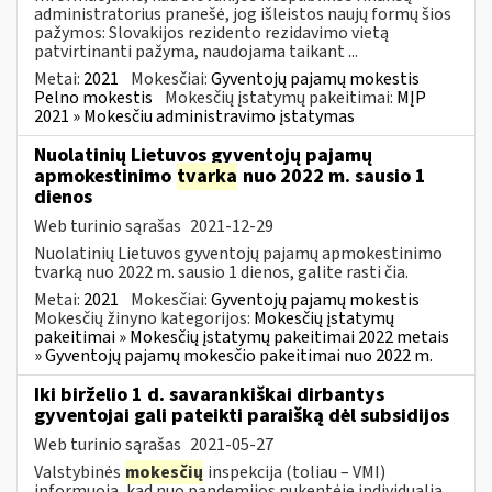
administratorius pranešė, jog išleistos naujų formų šios
pažymos: Slovakijos rezidento rezidavimo vietą
patvirtinanti pažyma, naudojama taikant ...
Metai:
2021
Mokesčiai:
Gyventojų pajamų mokestis
Pelno mokestis
Mokesčių įstatymų pakeitimai:
MĮP
2021 » Mokesčiu administravimo įstatymas
Nuolatinių Lietuvos gyventojų pajamų
apmokestinimo
tvarka
nuo 2022 m. sausio 1
dienos
Web turinio sąrašas
2021-12-29
Nuolatinių Lietuvos gyventojų pajamų apmokestinimo
tvarką nuo 2022 m. sausio 1 dienos, galite rasti čia.
Metai:
2021
Mokesčiai:
Gyventojų pajamų mokestis
Mokesčių žinyno kategorijos:
Mokesčių įstatymų
pakeitimai » Mokesčių įstatymų pakeitimai 2022 metais
» Gyventojų pajamų mokesčio pakeitimai nuo 2022 m.
Iki birželio 1 d. savarankiškai dirbantys
gyventojai gali pateikti paraišką dėl subsidijos
Web turinio sąrašas
2021-05-27
Valstybinės
mokesčių
inspekcija (toliau – VMI)
informuoja, kad nuo pandemijos nukentėję individualią