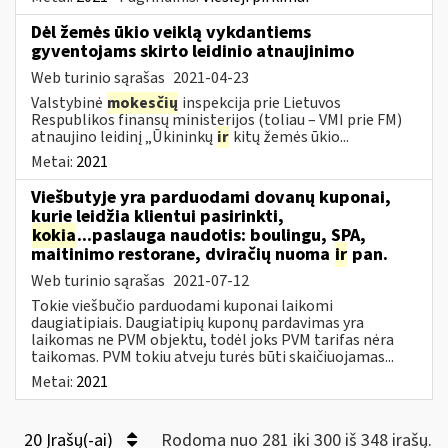
Dėl žemės ūkio veiklą vykdantiems
gyventojams skirto leidinio atnaujinimo
Web turinio sąrašas
2021-04-23
Valstybinė
mokesčių
inspekcija prie Lietuvos
Respublikos finansų ministerijos (toliau – VMI prie FM)
atnaujino leidinį „Ūkininkų
ir
kitų žemės ūkio...
Metai:
2021
Viešbutyje yra parduodami dovanų kuponai,
kurie leidžia klientui pasirinkti,
kokia
...paslauga naudotis: boulingu, SPA,
maitinimo restorane, dviračių nuoma
ir
pan.
Web turinio sąrašas
2021-07-12
Tokie viešbučio parduodami kuponai laikomi
daugiatipiais. Daugiatipių kuponų pardavimas yra
laikomas ne PVM objektu, todėl joks PVM tarifas nėra
taikomas. PVM tokiu atveju turės būti skaičiuojamas...
Metai:
2021
20 Įrašų(-ai)
Rodoma nuo 281 iki 300 iš 348 irašų.