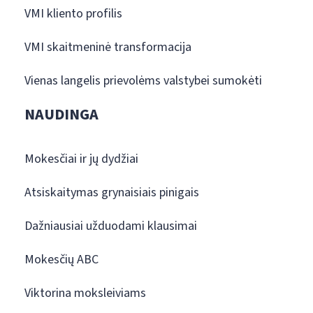
VMI kliento profilis
VMI skaitmeninė transformacija
Vienas langelis prievolėms valstybei sumokėti
NAUDINGA
Mokesčiai ir jų dydžiai
Atsiskaitymas grynaisiais pinigais
Dažniausiai užduodami klausimai
Mokesčių ABC
Viktorina moksleiviams