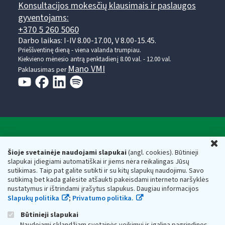
Konsultacijos mokesčių klausimais ir paslaugos
gyventojams:
+370 5 260 5060
Darbo laikas: I-IV 8.00-17.00, V 8.00-15.45.
Prieššventinę dieną - viena valanda trumpiau.
Kiekvieno mėnesio antrą penktadienį 8.00 val. - 12.00 val.
Mano VMI
Paklausimas per
Valstybinė mokesčių inspekcija prie Lietuvos
U
Respublikos finansų ministerijos
Šioje svetainėje naudojami slapukai
(angl. cookies). Būtinieji
slapukai įdiegiami automatiškai ir jiems nėra reikalingas Jūsų
Biudžetinė įstaiga. Juridinio asmens kodas — 188659752,
sutikimas. Taip pat galite sutikti ir su kitų slapukų naudojimu. Savo
adresas: Vasario 16-osios g. 14, 01107 Vilnius, Lietuva, el.paštas:
sutikimą bet kada galėsite atšaukti pakeisdami interneto naršyklės
vmi@vmi.lt
, E. pristatymo dėžutės adresas 188659752
nustatymus ir ištrindami įrašytus slapukus. Daugiau informacijos
Duomenys apie Valstybinę mokesčių inspekciją prie Lietuvos
Slapukų politika
;
Privatumo politika.
Respublikos finansų ministerijos kaupiami ir saugomi Juridinių
asmenų registre
Būtinieji slapukai