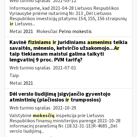
Web turinio sąrašas
2021-05-12
Informuojame, kad 2021-04-28 Lietuvos Respublikos
Vyriausybė priėmė nutarimą Nr. 313 „Dėl Lietuvos
Respublikos investicijų įstatymo 154, 155, 156 straipsnių
ir
Lietuvos...
Metai:
2021
Mokesčiai:
Pelno mokestis
Kavinė
fiziniams
ir
juridiniams
asmenims
teikia
savaitės, mėnesio, ketvirčio užsakomojo...
Ar
taip tiekiamam maistui galima taikyti
lengvatinį 9 proc. PVM tarifą?
Web turinio sąrašas
2021-07-01
Taip.
Metai:
2021
Dėl verslo liudijimą įsigyjančio gyventojo
atmintinių (plačiosios
ir
trumposios)
Web turinio sąrašas
2021-10-29
Valstybinė
mokesčių
inspekcija prie Lietuvos
Respublikos finansų ministerijos parengė 2021-10-28
informacinį pranešimą Nr. (18.32-31-1E)R-4685 „Dėl
verslo liudijimą...