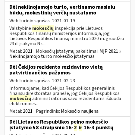
Dėl nekilnojamojo turto, vertinamo masiniu
būdu, mokestinių verčių nustatymo
Web turinio sąrašas
2021-01-19
Valstybinė
mokesčių
inspekcija prie Lietuvos
Respublikos finansų ministerijos informuoja, jog
Lietuvos Respublikos finansų ministro 2020 m. gruodžio
23 d. įsakymu Nr....
Metai:
2021
Mokesčių įstatymų pakeitimai:
MĮP 2021 »
Nekilnojamojo turto mokesčio įstatymas
Dėl Čekijos rezidento rezidavimo vietą
patvirtinančios pažymos
Web turinio sąrašas
2021-02-23
Informuojame, kad Čekijos Respublikos generalinis
finansų direktoratas pranešė, jog Čekijos Respublikos
mokesčių
administratorius savo rezidentams išduoda
elektronines...
Metai:
2021
Pagrindinis:
Mokesčio naujiena
Dėl Lietuvos Respublikos pelno mokesčio
įstatymo 58 straipsnio 16-
2
ir
16-3 punktų