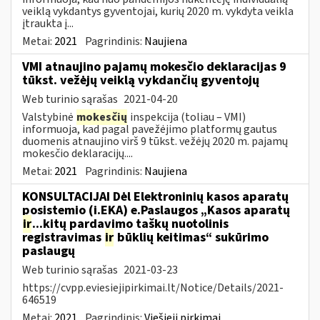
veiklą vykdantys gyventojai, kurių 2020 m. vykdyta veikla
įtraukta į...
Metai:
2021
Pagrindinis:
Naujiena
VMI atnaujino pajamų mokesčio deklaracijas 9
tūkst. vežėjų veiklą vykdančių gyventojų
Web turinio sąrašas
2021-04-20
Valstybinė
mokesčių
inspekcija (toliau – VMI)
informuoja, kad pagal pavežėjimo platformų gautus
duomenis atnaujino virš 9 tūkst. vežėjų 2020 m. pajamų
mokesčio deklaracijų....
Metai:
2021
Pagrindinis:
Naujiena
KONSULTACIJAI Dėl Elektroninių kasos aparatų
posistemio (i.EKA) e.Paslaugos „Kasos aparatų
ir
...kitų pardavimo taškų nuotolinis
registravimas
ir
būklių keitimas“ sukūrimo
paslaugų
Web turinio sąrašas
2021-03-23
https://cvpp.eviesiejipirkimai.lt/Notice/Details/2021-
646519
Metai:
2021
Pagrindinis:
Viešieji pirkimai