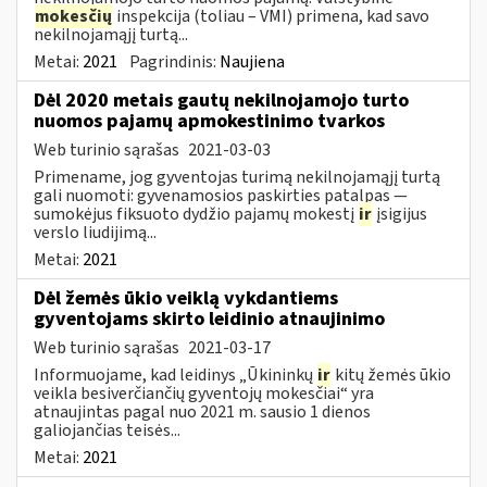
mokesčių
inspekcija (toliau – VMI) primena, kad savo
nekilnojamąjį turtą...
Metai:
2021
Pagrindinis:
Naujiena
Dėl 2020 metais gautų nekilnojamojo turto
nuomos pajamų apmokestinimo tvarkos
Web turinio sąrašas
2021-03-03
Primename, jog gyventojas turimą nekilnojamąjį turtą
gali nuomoti: gyvenamosios paskirties patalpas —
sumokėjus fiksuoto dydžio pajamų mokestį
ir
įsigijus
verslo liudijimą...
Metai:
2021
Dėl žemės ūkio veiklą vykdantiems
gyventojams skirto leidinio atnaujinimo
Web turinio sąrašas
2021-03-17
Informuojame, kad leidinys „Ūkininkų
ir
kitų žemės ūkio
veikla besiverčiančių gyventojų mokesčiai“ yra
atnaujintas pagal nuo 2021 m. sausio 1 dienos
galiojančias teisės...
Metai:
2021