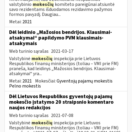
valstybinio
mokesčių
komiteto pareigūnai atsiuntė
savo rezidentams išduodamos rezidavimo pažymos
formos pavyzdį. Daugiau...
Metai:
2021
Dėl leidinio „Mažosios bendrijos. Klausimai-
atsakymai“ papildymo PVM klausimais-
atsakymais
Web turinio sąrašas
2021-03-17
Valstybinė
mokesčių
inspekcija prie Lietuvos
Respublikos finansų ministerijos (toliau – VMI prie FM)
praneša, kad leidinys „Mažosios bendrijos. Klausimai-
atsakymai“ yra...
Metai:
2021
Mokesčiai:
Gyventojų pajamų mokestis
Pelno mokestis
Dėl Lietuvos Respublikos gyventojų pajamų
mokesčio įstatymo 20 straipsnio komentaro
naujos redakcijos
Web turinio sąrašas
2021-07-08
Valstybinė
mokesčių
inspekcija prie Lietuvos
Respublikos finansų ministerijos (toliau – VMI prie FM)