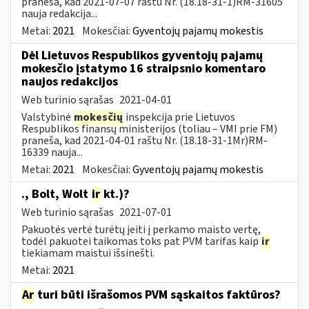
praneša, kad 2021-07-07 raštu Nr. (18.18-31-1)RM-31605
nauja redakcija...
Metai:
2021
Mokesčiai:
Gyventojų pajamų mokestis
Dėl Lietuvos Respublikos gyventojų pajamų
mokesčio įstatymo 16 straipsnio komentaro
naujos redakcijos
Web turinio sąrašas
2021-04-01
Valstybinė
mokesčių
inspekcija prie Lietuvos
Respublikos finansų ministerijos (toliau – VMI prie FM)
praneša, kad 2021-04-01 raštu Nr. (18.18-31-1Mr)RM-
16339 nauja...
Metai:
2021
Mokesčiai:
Gyventojų pajamų mokestis
., Bolt, Wolt
ir
kt.)?
Web turinio sąrašas
2021-07-01
Pakuotės vertė turėtų įeiti į perkamo maisto vertę,
todėl pakuotei taikomas toks pat PVM tarifas kaip
ir
tiekiamam maistui išsinešti.
Metai:
2021
Ar
turi būti išrašomos PVM sąskaitos faktūros?