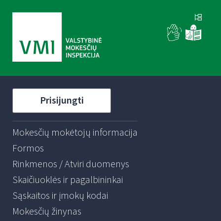
Prisijungti
Mokesčių mokėtojų informacija
Formos
Rinkmenos / Atviri duomenys
Skaičiuoklės ir pagalbininkai
Sąskaitos ir įmokų kodai
Mokesčių žinynas