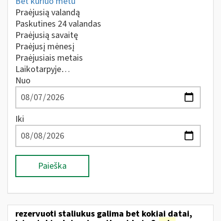
Bet kuriuo metu
Praėjusią valandą
Paskutines 24 valandas
Praėjusią savaitę
Praėjusį mėnesį
Praėjusiais metais
Laikotarpyje…
Nuo
Iki
Paieška
rezervuoti staliukus galima bet kokiai datai,