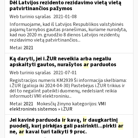
Dėl Latvijos rezidento rezidavimo vietą vietą
patvirtinančios pažymos
Web turinio sąrašas
2021-01-08
Informuojame, kad iš Latvijos Respublikos valstybinės
pajamų tarnybos gautas pranešimas, kuriame nurodyta,
kad nuo 2020 m. gruodžio 8 dienos Latvijos rezidentų
rezidavimo vietą patvirtinančios...
Metai:
2021
Ką daryti, jei i.ŽUR neveikia arba negaliu
apskaityti gautos, nurašytos
ar
parduotos
Web turinio sąrašas
2021-07-01
Registracijos numeris KM2939 Ši informacija skelbiama:
i.ŽUR (galioja iki 2024-04-30) Pastebėjus i.ŽUR trikius ir
dėl to negalint pateikti duomenų, nedelsiant reikia
informuoti VMI elektroniniu...
Metai:
2021
Mokesčių žinyno kategorijos:
VMI
elektroninės sistemos » i.ZUR
Jei kavinė parduoda
ir
kavą,
ir
daugkartinį
puodelį, kurį pirkėjas gali pasirinkti...pirkti
ar
ne,
ar
kavai turi taikyti 9 proc.