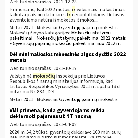
Web turinio sąrašas
2021-12-28
Primename, kad 2022 metais
ir
vėlesniais mokestiniais
laikotarpiais nuolatiniams
ir
nenuolatiniams Lietuvos
gyventojams natūra išmokėtos išmokos,...
Metai:
2021
Mokesčiai:
Gyventojų pajamų mokestis
Mokesčių žinyno kategorijos:
Mokesčių įstatymų
pakeitimai » Mokesčių įstatymų pakeitimai 2022 metais
» Gyventojų pajamų mokesčio pakeitimai nuo 2022 m.
Dėl minimaliosios mėnesinės algos dydžio 2022
metais
Web turinio sąrašas
2021-10-19
Valstybinė
mokesčių
inspekcija prie Lietuvos
Respublikos finansų ministerijos informuoja, kad
Lietuvos Respublikos Vyriausybės 2021 m. spalio 13 d.
nutarimu Nr. 834 „Dėl...
Metai:
2021
Mokesčiai:
Gyventojų pajamų mokestis
VMI primena, kada gyventojams reikia
deklaruoti pajamas už NT nuomą
Web turinio sąrašas
2021-04-08
2020 m. 54,2 tūkst. gyventojų deklaravo 163 mln. eurų
nekilnojamojo turto nuomos pajamų. Valstybinė