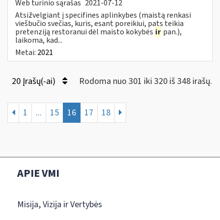
Web turinio sąrašas
2021-07-12
Atsižvelgiant į specifines aplinkybes (maistą renkasi
viešbučio svečias, kuris, esant poreikiui, pats teikia
pretenziją restoranui dėl maisto kokybės
ir
pan.),
laikoma, kad...
Metai:
2021
20 Įrašų(-ai)
Rodoma nuo 301 iki 320 iš 348 irašų.
1
...
15
16
17
18
APIE VMI
Misija, Vizija ir Vertybės