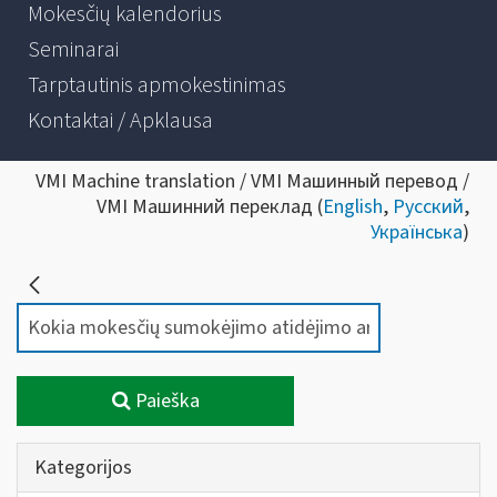
Mokesčių kalendorius
Seminarai
Tarptautinis apmokestinimas
Kontaktai / Apklausa
VMI Machine translation / VMI Машинный перевод /
VMI Машинний переклад (
English
,
Русский
,
Українська
)
Paieška
Kategorijos