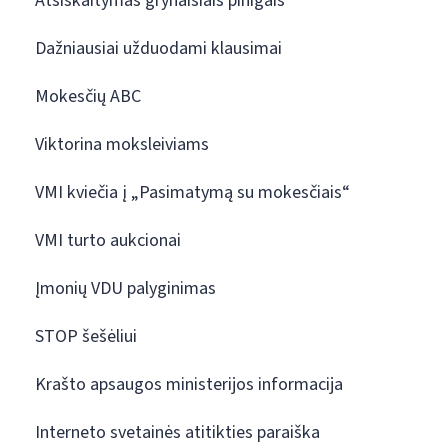
Atsiskaitymas grynaisiais pinigais
Dažniausiai užduodami klausimai
Mokesčių ABC
Viktorina moksleiviams
VMI kviečia į „Pasimatymą su mokesčiais“
VMI turto aukcionai
Įmonių VDU palyginimas
STOP šešėliui
Krašto apsaugos ministerijos informacija
Interneto svetainės atitikties paraiška