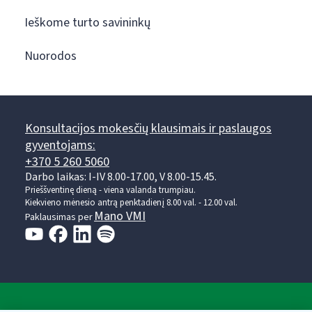
Ieškome turto savininkų
Nuorodos
Konsultacijos mokesčių klausimais ir paslaugos
gyventojams:
+370 5 260 5060
Darbo laikas: I-IV 8.00-17.00, V 8.00-15.45.
Prieššventinę dieną - viena valanda trumpiau.
Kiekvieno mėnesio antrą penktadienį 8.00 val. - 12.00 val.
Mano VMI
Paklausimas per