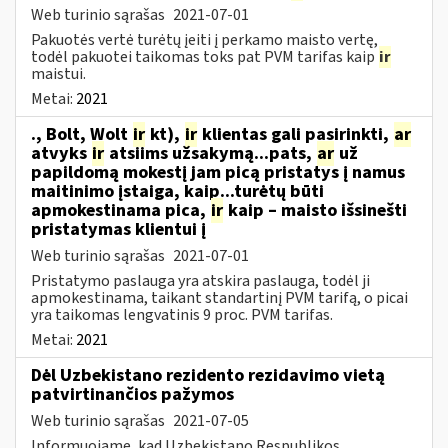
Web turinio sąrašas
2021-07-01
Pakuotės vertė turėtų įeiti į perkamo maisto vertę,
todėl pakuotei taikomas toks pat PVM tarifas kaip
ir
maistui.
Metai:
2021
., Bolt, Wolt
ir
kt),
ir
klientas gali pasirinkti,
ar
atvyks
ir
atsiims užsakymą...pats,
ar
už
papildomą mokestį jam picą pristatys į namus
maitinimo įstaiga, kaip...turėtų būti
apmokestinama pica,
ir
kaip – maisto išsinešti
pristatymas klientui į
Web turinio sąrašas
2021-07-01
Pristatymo paslauga yra atskira paslauga, todėl ji
apmokestinama, taikant standartinį PVM tarifą, o picai
yra taikomas lengvatinis 9 proc. PVM tarifas.
Metai:
2021
Dėl Uzbekistano rezidento rezidavimo vietą
patvirtinančios pažymos
Web turinio sąrašas
2021-07-05
Informuojame, kad Uzbekistano Respublikos