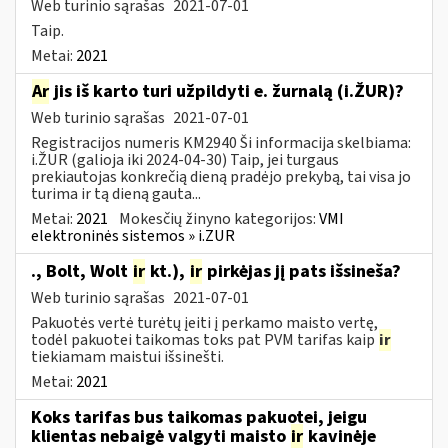
Web turinio sąrašas
2021-07-01
Taip.
Metai:
2021
Ar
jis iš karto turi užpildyti e. žurnalą (i.ŽUR)?
Web turinio sąrašas
2021-07-01
Registracijos numeris KM2940 Ši informacija skelbiama:
i.ŽUR (galioja iki 2024-04-30) Taip, jei turgaus
prekiautojas konkrečią dieną pradėjo prekybą, tai visa jo
turima ir tą dieną gauta...
Metai:
2021
Mokesčių žinyno kategorijos:
VMI
elektroninės sistemos » i.ZUR
., Bolt, Wolt
ir
kt.),
ir
pirkėjas jį pats išsineša?
Web turinio sąrašas
2021-07-01
Pakuotės vertė turėtų įeiti į perkamo maisto vertę,
todėl pakuotei taikomas toks pat PVM tarifas kaip
ir
tiekiamam maistui išsinešti.
Metai:
2021
Koks tarifas bus taikomas pakuotei, jeigu
klientas nebaigė valgyti maisto
ir
kavinėje