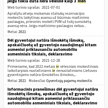
jeigu tokia data nėra vėlesnė kaip 3
mėn
Web turinio sąrašas
2021-07-01
Aprašytu atveju mokamas staliukų rezervacijos
mokestis laikytinas avansu už būsimas maitinimo
paslaugas, prievolės mokėti PVM už tokį sumokėtą
avansą nėra. Jeigu maitinimo paslaugos nebus...
Metai:
2021
Dėl gyventojui natūra išmokėtų išmokų,
apskaičiuotų už gyventojo naudojimąsi kitam
asmeniui priklausančiu automobiliu
asmeniniais tikslais, deklaravimo
Web turinio sąrašas
2021-12-28
Primename, kad 2022 metais
ir
vėlesniais mokestiniais
laikotarpiais nuolatiniams
ir
nenuolatiniams Lietuvos
gyventojams natūra išmokėtos išmokos,...
Metai:
2021
Mokesčiai:
Gyventojų pajamų mokestis
Informacinis pranešimas dėl gyventojui natūra
išmokėtų išmokų, apskaičiuotų už gyventojo
naudojimąsi kitam asmeniui priklausančiu
automobiliu asmeniniais tikslais, deklaravimo