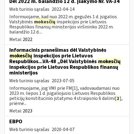
Dėl 2022 m. balandžio 12 d. įsakymo Nr. VA-34
Web turinio sąrašas
2022-04-14
Informuojame, kad nuo 2022 m. gegužės 1 d. įsigalios
Valstybinės
mokesčių
inspekcijos prie Lietuvos
Respublikos finansų ministerijos viršininko 2022 m.
balandžio 12 d....
Metai:
2022
Informacinis pranešimas dėl Valstybinės
mokesčių
inspekcijos prie Lietuvos
Respublikos...VA-48 „Dėl Valstybinės
mokesčių
inspekcijos prie Lietuvos Respublikos finansų
ministerijos
Web turinio sąrašas
2023-07-05
Informuojame, jog VMI prie FM[1], vadovaudamasi nuo
2023 m. liepos 1 d. įsigaliojusio Lietuvos Respublikos
peticijų konstitucinio įstatymo 4 straipsnio 6 dalimi[
2
],
priėmė...
Metai:
2023
EBPO
Web turinio sąrašas
2020-04-07