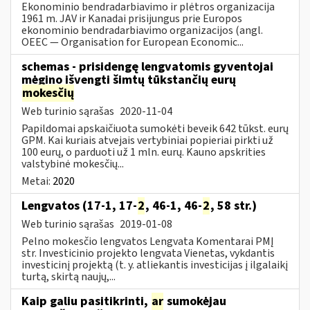
Ekonominio bendradarbiavimo ir plėtros organizacija
1961 m. JAV ir Kanadai prisijungus prie Europos
ekonominio bendradarbiavimo organizacijos (angl.
OEEC — Organisation for European Economic...
schemas - prisidengę lengvatomis gyventojai
mėgino išvengti šimtų tūkstančių eurų
mokesčių
Web turinio sąrašas
2020-11-04
Papildomai apskaičiuota sumokėti beveik 642 tūkst. eurų
GPM. Kai kuriais atvejais vertybiniai popieriai pirkti už
100 eurų, o parduoti už 1 mln. eurų. Kauno apskrities
valstybinė mokesčių...
Metai:
2020
Lengvatos (17-1, 17-
2
, 46-1, 46-
2
, 58 str.)
Web turinio sąrašas
2019-01-08
Pelno mokesčio lengvatos Lengvata Komentarai PMĮ
str. Investicinio projekto lengvata Vienetas, vykdantis
investicinį projektą (t. y. atliekantis investicijas į ilgalaikį
turtą, skirtą naujų,...
Kaip galiu pasitikrinti,
ar
sumokėjau