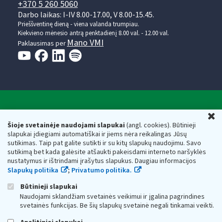
+370 5 260 5060
Darbo laikas: I-IV 8.00-17.00, V 8.00-15.45.
Prieššventinę dieną - viena valanda trumpiau.
Kiekvieno mėnesio antrą penktadienį 8.00 val. - 12.00 val.
Mano VMI
Paklausimas per
Valstybinė mokesčių inspekcija prie Lietuvos
U
Respublikos finansų ministerijos
Šioje svetainėje naudojami slapukai
(angl. cookies). Būtinieji
slapukai įdiegiami automatiškai ir jiems nėra reikalingas Jūsų
Biudžetinė įstaiga. Juridinio asmens kodas — 188659752,
sutikimas. Taip pat galite sutikti ir su kitų slapukų naudojimu. Savo
adresas: Vasario 16-osios g. 14, 01107 Vilnius, Lietuva, el.paštas:
sutikimą bet kada galėsite atšaukti pakeisdami interneto naršyklės
vmi@vmi.lt
, E. pristatymo dėžutės adresas 188659752
nustatymus ir ištrindami įrašytus slapukus. Daugiau informacijos
Duomenys apie Valstybinę mokesčių inspekciją prie Lietuvos
Slapukų politika
;
Privatumo politika.
Respublikos finansų ministerijos kaupiami ir saugomi Juridinių
asmenų registre
Būtinieji slapukai
Naudojami sklandžiam svetainės veikimui ir įgalina pagrindines
svetainės funkcijas. Be šių slapukų svetainė negali tinkamai veikti.