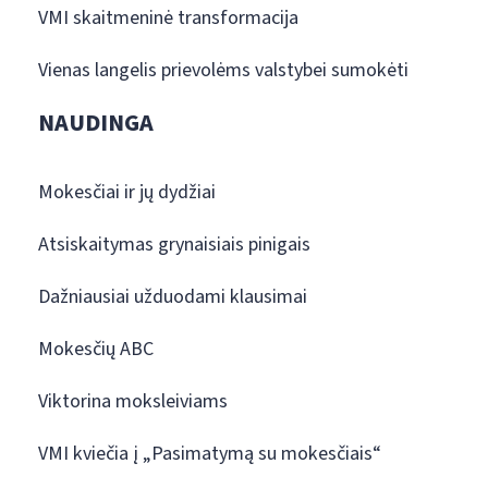
VMI skaitmeninė transformacija
Vienas langelis prievolėms valstybei sumokėti
NAUDINGA
Mokesčiai ir jų dydžiai
Atsiskaitymas grynaisiais pinigais
Dažniausiai užduodami klausimai
Mokesčių ABC
Viktorina moksleiviams
VMI kviečia į „Pasimatymą su mokesčiais“