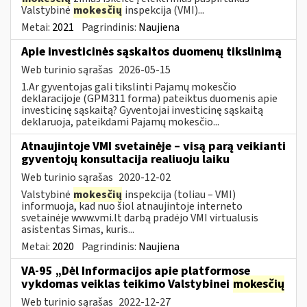
Valstybinė
mokesčių
inspekcija (VMI)...
Metai:
2021
Pagrindinis:
Naujiena
Apie investicinės sąskaitos duomenų tikslinimą
Web turinio sąrašas
2026-05-15
1.Ar gyventojas gali tikslinti Pajamų mokesčio
deklaracijoje (GPM311 forma) pateiktus duomenis apie
investicinę sąskaitą? Gyventojai investicinę sąskaitą
deklaruoja, pateikdami Pajamų mokesčio...
Atnaujintoje VMI svetainėje – visą parą veikianti
gyventojų konsultacija realiuoju laiku
Web turinio sąrašas
2020-12-02
Valstybinė
mokesčių
inspekcija (toliau – VMI)
informuoja, kad nuo šiol atnaujintoje interneto
svetainėje www.vmi.lt darbą pradėjo VMI virtualusis
asistentas Simas, kuris...
Metai:
2020
Pagrindinis:
Naujiena
VA-95 „Dėl Informacijos apie platformose
vykdomas veiklas teikimo Valstybinei
mokesčių
Web turinio sąrašas
2022-12-27