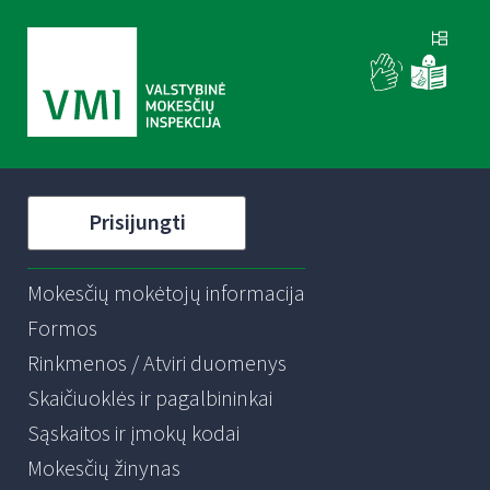
Prisijungti
Mokesčių mokėtojų informacija
Formos
Rinkmenos / Atviri duomenys
Skaičiuoklės ir pagalbininkai
Sąskaitos ir įmokų kodai
Mokesčių žinynas