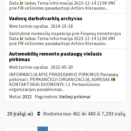
Data
ir
laikas Tema Informacija 2023-12-14 11:00 VMI
prie FM viršininko pavaduotojo Artūro Klerausko...
Vadovų darbotvarkių archyvas
Web turinio sąrašas
2024-10-18
Valstybinė mokesčių inspekcija prie Finansų ministerijos
Data
ir
laikas Tema Informacija 2023-12-14 11:00 VMI
prie FM viršininko pavaduotojo Artūro Klerausko...
Automobilių remonto paslaugų viešasis
pirkimas
Web turinio sąrašas
2022-05-20
INFORMACIJA APIE PRADEDAMUS PIRKIMUS Paslaugų
pirkimai I. PERKANČIOJI ORGANIZACIJA, ADRESAS
IR
KONTAKTINIAI DUOMENYS: I.1. Perkančiosios
organizacijos pavadinimas...
Metai:
2022
Pagrindinis:
Viešieji pirkimai
20 Įrašų(-ai)
Rodoma nuo 461 iki 480 iš 7,293 irašų.