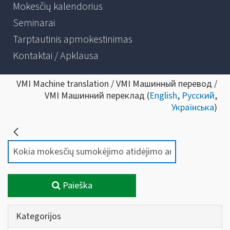
Mokesčių kalendorius
Seminarai
Tarptautinis apmokestinimas
Kontaktai / Apklausa
VMI Machine translation / VMI Машинный перевод /
VMI Машинний переклад (
English
,
Русский
,
Українська
)
Paieška
Kategorijos