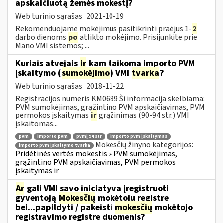
apskaičiuotą žemės mokestį?
Web turinio sąrašas
2021-10-19
Rekomenduojame mokėjimus pasitikrinti praėjus 1-
2
darbo dienoms
po
atlikto mokėjimo. Prisijunkite prie
Mano VMI sistemos; ...
Kuriais atvejais
ir
kam taikoma importo PVM
įskaitymo (
sumokėjimo
) VMI
tvarka
?
Web turinio sąrašas
2018-11-22
Registracijos numeris KM0689 Ši informacija skelbiama:
PVM sumokėjimas, grąžintino PVM apskaičiavimas, PVM
permokos įskaitymas
ir
grąžinimas (90-94 str.) VMI
įskaitomas...
pvm
importo pvm
pvmį 94 str
importo pvm įskaitymas
Mokesčių žinyno kategorijos:
importo pvm įskaitymo tvarka
Pridėtinės vertės mokestis » PVM sumokėjimas,
grąžintino PVM apskaičiavimas, PVM permokos
įskaitymas ir
Ar
gali VMI savo iniciatyva įregistruoti
gyventoją
Mokesčių
mokėtojų registre
bei...papildyti / pakeisti
mokesčių
mokėtojo
registravimo registre duomenis?