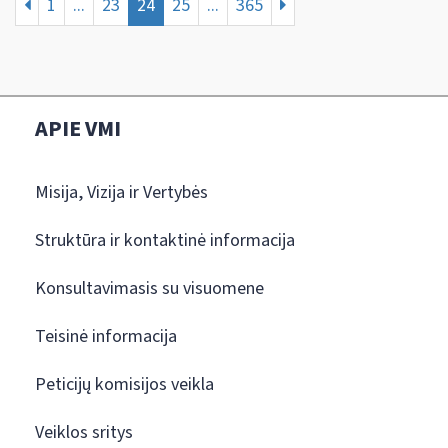
1
...
23
24
25
...
365
APIE VMI
Misija, Vizija ir Vertybės
Struktūra ir kontaktinė informacija
Konsultavimasis su visuomene
Teisinė informacija
Peticijų komisijos veikla
Veiklos sritys