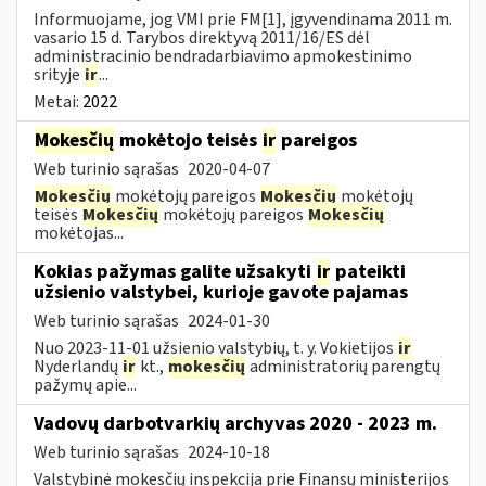
Informuojame, jog VMI prie FM[1], įgyvendinama 2011 m.
vasario 15 d. Tarybos direktyvą 2011/16/ES dėl
administracinio bendradarbiavimo apmokestinimo
srityje
ir
...
Metai:
2022
Mokesčių
mokėtojo teisės
ir
pareigos
Web turinio sąrašas
2020-04-07
Mokesčių
mokėtojų pareigos
Mokesčių
mokėtojų
teisės
Mokesčių
mokėtojų pareigos
Mokesčių
mokėtojas...
Kokias pažymas galite užsakyti
ir
pateikti
užsienio valstybei, kurioje gavote pajamas
Web turinio sąrašas
2024-01-30
Nuo 2023-11-01 užsienio valstybių, t. y. Vokietijos
ir
Nyderlandų
ir
kt.,
mokesčių
administratorių parengtų
pažymų apie...
Vadovų darbotvarkių archyvas 2020 - 2023 m.
Web turinio sąrašas
2024-10-18
Valstybinė mokesčių inspekcija prie Finansų ministerijos