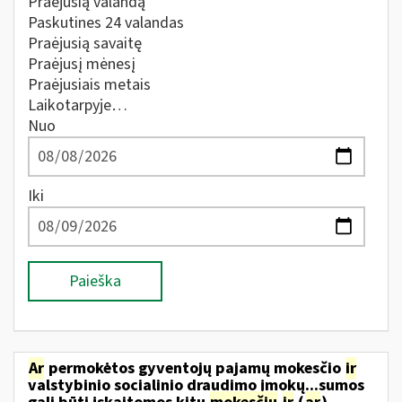
Praėjusią valandą
Paskutines 24 valandas
Praėjusią savaitę
Praėjusį mėnesį
Praėjusiais metais
Laikotarpyje…
Nuo
Iki
Paieška
Ar
permokėtos gyventojų pajamų mokesčio
ir
valstybinio socialinio draudimo įmokų...sumos