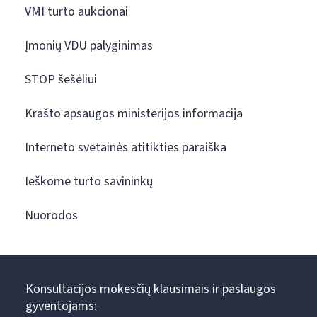
VMI turto aukcionai
Įmonių VDU palyginimas
STOP šešėliui
Krašto apsaugos ministerijos informacija
Interneto svetainės atitikties paraiška
Ieškome turto savininkų
Nuorodos
Konsultacijos mokesčių klausimais ir paslaugos
gyventojams: