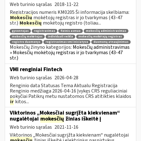
Web turinio sąrašas
2018-11-22
Registracijos numeris KM0205 Ši informacija skelbiama:
Mokesčių
mokėtojų registras ir jo tvarkymas (43-47
str.)
Mokesčių
mokėtojų registro (toliau...
gyventojas
registravimas
fizinis asmuo
mokesčių administravimas
mokesčių mokėtojas
individuali veikla
mokesčių mokėtojų registras
registro duomenys
registravimas vmi iniciatyva
duomenų atnaujinimas
Mokesčių žinyno kategorijos:
Mokesčių administravimas
» Mokesčių mokėtojų registras ir jo tvarkymas (43-47
str.)
VMI renginiai Fintech
Web turinio sąrašas
2026-04-28
Renginio data Statusas Tema Aktualu Registracija
Renginio medžiaga 2026-04-16 Įvykęs CRS reguliaciniai
pokyčiai Patikrų metu nustatomos CRS atitikties klaidos
ir
kitos...
Viktorinos „Mokesčiai sugrįžta kiekvienam“
nugalėtojai
mokesčių
žinias iškeitė į
Web turinio sąrašas
2021-11-16
Viktorinos „Mokesčiai sugrįžta kiekvienam“ nugalėtojai
mokesčių
žinias iškeitė į elektrinius paspirtukus