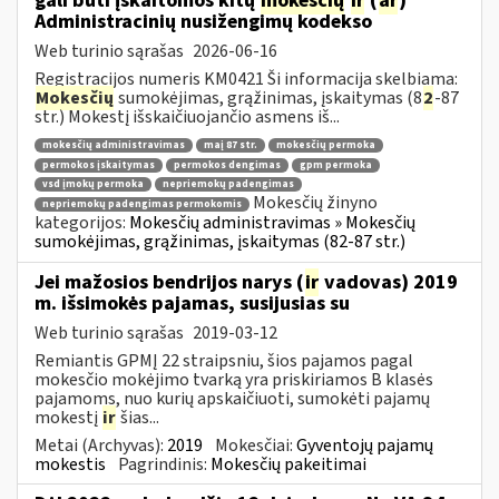
gali būti įskaitomos kitų
mokesčių
ir
(
ar
)
Administracinių nusižengimų kodekso
Web turinio sąrašas
2026-06-16
Registracijos numeris KM0421 Ši informacija skelbiama:
Mokesčių
sumokėjimas, grąžinimas, įskaitymas (8
2
-87
str.) Mokestį išskaičiuojančio asmens iš...
mokesčių administravimas
maį 87 str.
mokesčių permoka
permokos įskaitymas
permokos dengimas
gpm permoka
vsd įmokų permoka
nepriemokų padengimas
Mokesčių žinyno
nepriemokų padengimas permokomis
kategorijos:
Mokesčių administravimas » Mokesčių
sumokėjimas, grąžinimas, įskaitymas (82-87 str.)
Jei mažosios bendrijos narys (
ir
vadovas) 2019
m. išsimokės pajamas, susijusias su
Web turinio sąrašas
2019-03-12
Remiantis GPMĮ 22 straipsniu, šios pajamos pagal
mokesčio mokėjimo tvarką yra priskiriamos B klasės
pajamoms, nuo kurių apskaičiuoti, sumokėti pajamų
mokestį
ir
šias...
Metai (Archyvas):
2019
Mokesčiai:
Gyventojų pajamų
mokestis
Pagrindinis:
Mokesčių pakeitimai