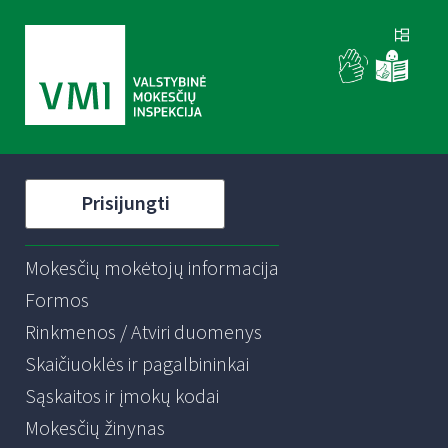
Prisijungti
Mokesčių mokėtojų informacija
Formos
Rinkmenos / Atviri duomenys
Skaičiuoklės ir pagalbininkai
Sąskaitos ir įmokų kodai
Mokesčių žinynas