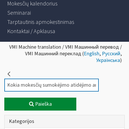
Mokesčių kalendorius
Seminarai
Tarptautinis apmokestinimas
Kontaktai / Apklausa
VMI Machine translation / VMI Машинный перевод /
VMI Машинний переклад (
English
,
Русский
,
Українська
)
Paieška
Kategorijos