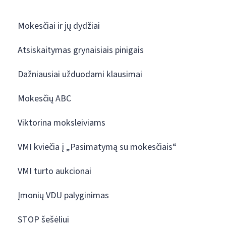
Mokesčiai ir jų dydžiai
Atsiskaitymas grynaisiais pinigais
Dažniausiai užduodami klausimai
Mokesčių ABC
Viktorina moksleiviams
VMI kviečia į „Pasimatymą su mokesčiais“
VMI turto aukcionai
Įmonių VDU palyginimas
STOP šešėliui