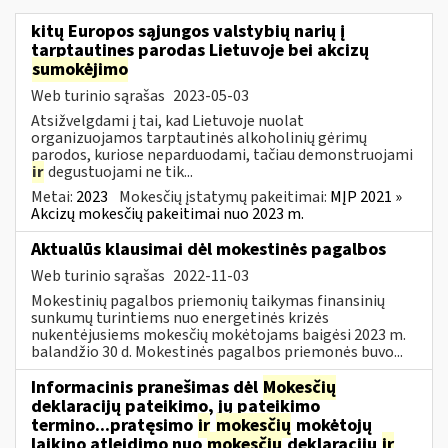
kitų Europos sąjungos valstybių narių į
tarptautines parodas Lietuvoje bei akcizų
sumokėjimo
Web turinio sąrašas
2023-05-03
Atsižvelgdami į tai, kad Lietuvoje nuolat
organizuojamos tarptautinės alkoholinių gėrimų
parodos, kuriose neparduodami, tačiau demonstruojami
ir
degustuojami ne tik...
Metai:
2023
Mokesčių įstatymų pakeitimai:
MĮP 2021 »
Akcizų mokesčių pakeitimai nuo 2023 m.
Aktualūs klausimai dėl mokestinės pagalbos
Web turinio sąrašas
2022-11-03
Mokestinių pagalbos priemonių taikymas finansinių
sunkumų turintiems nuo energetinės krizės
nukentėjusiems mokesčių mokėtojams baigėsi 2023 m.
balandžio 30 d. Mokestinės pagalbos priemonės buvo...
Informacinis pranešimas dėl
Mokesčių
deklaracijų pateikimo, jų pateikimo
termino...pratęsimo
ir
mokesčių
mokėtojų
laikino atleidimo nuo
mokesčių
deklaracijų
ir