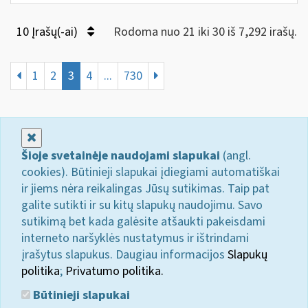
10 Įrašų(-ai)
Rodoma nuo 21 iki 30 iš 7,292 irašų.
1
2
3
4
...
730
Uždaryti
Šioje svetainėje naudojami slapukai
(angl.
cookies). Būtinieji slapukai įdiegiami automatiškai
ir jiems nėra reikalingas Jūsų sutikimas. Taip pat
galite sutikti ir su kitų slapukų naudojimu. Savo
sutikimą bet kada galėsite atšaukti pakeisdami
interneto naršyklės nustatymus ir ištrindami
įrašytus slapukus. Daugiau informacijos
Slapukų
politika
;
Privatumo politika.
Būtinieji slapukai