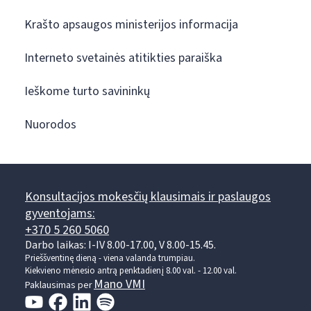
Krašto apsaugos ministerijos informacija
Interneto svetainės atitikties paraiška
Ieškome turto savininkų
Nuorodos
Konsultacijos mokesčių klausimais ir paslaugos
gyventojams:
+370 5 260 5060
Darbo laikas: I-IV 8.00-17.00, V 8.00-15.45.
Prieššventinę dieną - viena valanda trumpiau.
Kiekvieno mėnesio antrą penktadienį 8.00 val. - 12.00 val.
Mano VMI
Paklausimas per