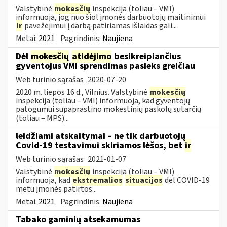
Valstybinė
mokesčių
inspekcija (toliau – VMI)
informuoja, jog nuo šiol įmonės darbuotojų maitinimui
ir
pavežėjimui į darbą patiriamas išlaidas gali...
Metai:
2021
Pagrindinis:
Naujiena
Dėl
mokesčių
atidėjimo
besikreipiančius
gyventojus VMI sprendimas pasieks greičiau
Web turinio sąrašas
2020-07-20
2020 m. liepos 16 d., Vilnius. Valstybinė
mokesčių
inspekcija (toliau – VMI) informuoja, kad gyventojų
patogumui supaprastino mokestinių paskolų sutarčių
(toliau – MPS)...
leidžiami atskaitymai – ne tik darbuotojų
Covid-19 testavimui skiriamos lėšos, bet
ir
Web turinio sąrašas
2021-01-07
Valstybinė
mokesčių
inspekcija (toliau – VMI)
informuoja, kad
ekstremalios
situacijos
dėl COVID-19
metu įmonės patirtos...
Metai:
2021
Pagrindinis:
Naujiena
Tabako gaminių atsekamumas