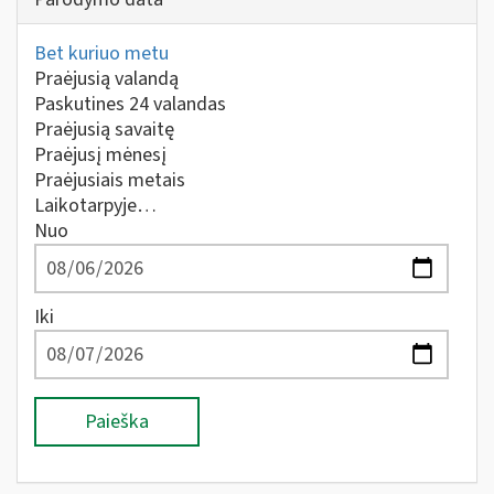
Bet kuriuo metu
Praėjusią valandą
Paskutines 24 valandas
Praėjusią savaitę
Praėjusį mėnesį
Praėjusiais metais
Laikotarpyje…
Nuo
Iki
Paieška