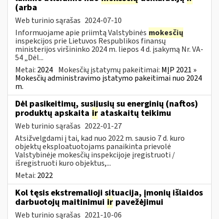
(arba
Web turinio sąrašas
2024-07-10
Informuojame apie priimtą Valstybinės
mokesčių
inspekcijos prie Lietuvos Respublikos finansų
ministerijos viršininko 2024 m. liepos 4 d. įsakymą Nr. VA-
54 „Dėl...
Metai:
2024
Mokesčių įstatymų pakeitimai:
MĮP 2021 »
Mokesčių administravimo įstatymo pakeitimai nuo 2024
m.
Dėl pasikeitimų, susijusių su energinių (naftos)
produktų apskaita
ir
ataskaitų teikimu
Web turinio sąrašas
2022-01-27
Atsižvelgdami į tai, kad nuo 2022 m. sausio 7 d. kuro
objektų eksploatuotojams panaikinta prievolė
Valstybinėje mokesčių inspekcijoje įregistruoti /
išregistruoti kuro objektus,...
Metai:
2022
Kol tęsis ekstremalioji situacija, įmonių išlaidos
darbuotojų maitinimui
ir
pavežėjimui
Web turinio sąrašas
2021-10-06