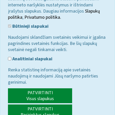
interneto naršyklės nustatymus ir ištrindami
įrašytus slapukus. Daugiau informacijos
Slapukų
politika
;
Privatumo politika.
Būtinieji slapukai
Naudojami sklandžiam svetainės veikimui ir įgalina
pagrindines svetainės funkcijas. Be šių slapukų
svetainė negali tinkamai veikti.
Analitiniai slapukai
Renka statistinę informaciją apie svetainės
naudojimą ir naudojami Jūsų naršymo patirties
gerinimui.
PATVIRTINTI
Visus slapukus
PATVIRTINTI
Pasirinktus slapukus