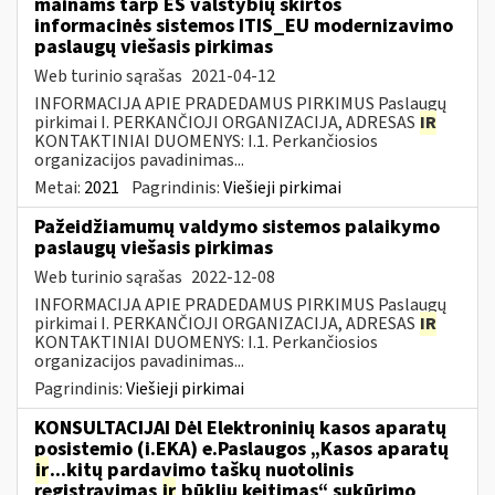
mainams tarp ES valstybių skirtos
informacinės sistemos ITIS_EU modernizavimo
paslaugų viešasis pirkimas
Web turinio sąrašas
2021-04-12
INFORMACIJA APIE PRADEDAMUS PIRKIMUS Paslaugų
pirkimai I. PERKANČIOJI ORGANIZACIJA, ADRESAS
IR
KONTAKTINIAI DUOMENYS: I.1. Perkančiosios
organizacijos pavadinimas...
Metai:
2021
Pagrindinis:
Viešieji pirkimai
Pažeidžiamumų valdymo sistemos palaikymo
paslaugų viešasis pirkimas
Web turinio sąrašas
2022-12-08
INFORMACIJA APIE PRADEDAMUS PIRKIMUS Paslaugų
pirkimai I. PERKANČIOJI ORGANIZACIJA, ADRESAS
IR
KONTAKTINIAI DUOMENYS: I.1. Perkančiosios
organizacijos pavadinimas...
Pagrindinis:
Viešieji pirkimai
KONSULTACIJAI Dėl Elektroninių kasos aparatų
posistemio (i.EKA) e.Paslaugos „Kasos aparatų
ir
...kitų pardavimo taškų nuotolinis
registravimas
ir
būklių keitimas“ sukūrimo