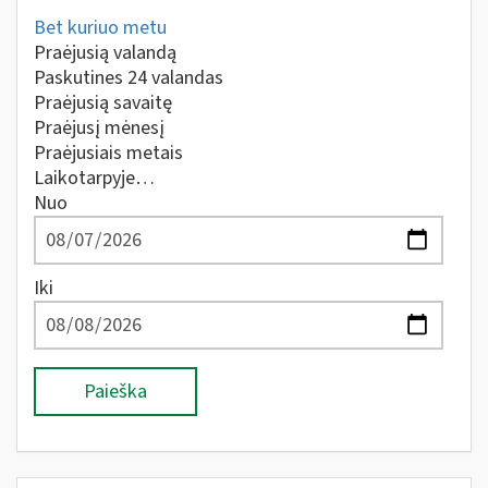
Bet kuriuo metu
Praėjusią valandą
Paskutines 24 valandas
Praėjusią savaitę
Praėjusį mėnesį
Praėjusiais metais
Laikotarpyje…
Nuo
Iki
Paieška