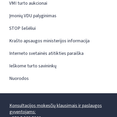
VMI turto aukcionai
Įmonių VDU palyginimas
STOP šešėliui
Krašto apsaugos ministerijos informacija
Interneto svetainės atitikties paraiška
Ieškome turto savininkų
Nuorodos
Konsultacijos mokesčių klausimais ir paslaugos
gyventojams: