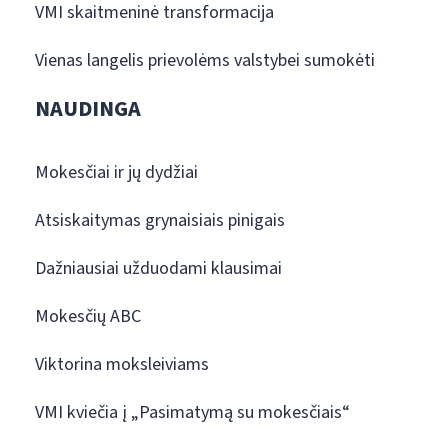
VMI skaitmeninė transformacija
Vienas langelis prievolėms valstybei sumokėti
NAUDINGA
Mokesčiai ir jų dydžiai
Atsiskaitymas grynaisiais pinigais
Dažniausiai užduodami klausimai
Mokesčių ABC
Viktorina moksleiviams
VMI kviečia į „Pasimatymą su mokesčiais“