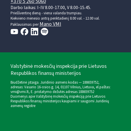
+370 5 260 5060
Darbo laikas: I-IV 8.00-17.00, V 8.00-15.45.
Prieššventinę dieną - viena valanda trumpiau.
Kiekvieno mėnesio antrą penktadienį 8.00 val. - 12.00 val.
Mano VMI
Paklausimas per
Valstybinė mokesčių inspekcija prie Lietuvos
Respublikos finansų ministerijos
Biudžetinė įstaiga. Juridinio asmens kodas — 188659752,
adresas: Vasario 16-osios g. 14, 01107 Vilnius, Lietuva, el.paštas:
vmi@vmi.lt
, E. pristatymo dėžutės adresas 188659752
Duomenys apie Valstybinę mokesčių inspekciją prie Lietuvos
Respublikos finansų ministerijos kaupiami ir saugomi Juridinių
asmenų registre