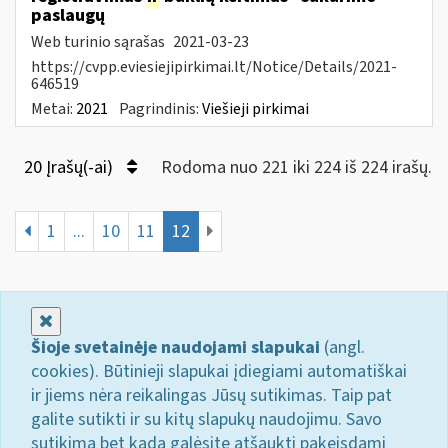
paslaugų
Web turinio sąrašas
2021-03-23
https://cvpp.eviesiejipirkimai.lt/Notice/Details/2021-
646519
Metai:
2021
Pagrindinis:
Viešieji pirkimai
20 Įrašų(-ai)
Rodoma nuo 221 iki 224 iš 224 irašų.
1
...
10
11
12
Uždaryti
Šioje svetainėje naudojami slapukai
(angl.
cookies). Būtinieji slapukai įdiegiami automatiškai
ir jiems nėra reikalingas Jūsų sutikimas. Taip pat
galite sutikti ir su kitų slapukų naudojimu. Savo
sutikimą bet kada galėsite atšaukti pakeisdami