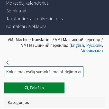
Mokesčių kalendorius
Seminarai
Tarptautinis apmokestinimas
Kontaktai / Apklausa
VMI Machine translation / VMI Машинный перевод /
VMI Машинний переклад (
English
,
Русский
,
Українська
)
Paieška
Kategorijos