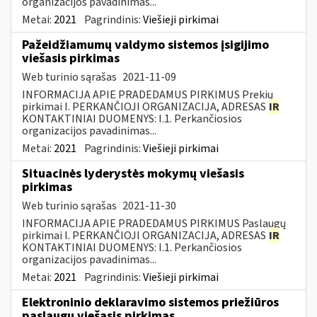
organizacijos pavadinimas...
Metai:
2021
Pagrindinis:
Viešieji pirkimai
Pažeidžiamumų valdymo sistemos įsigijimo
viešasis pirkimas
Web turinio sąrašas
2021-11-09
INFORMACIJA APIE PRADEDAMUS PIRKIMUS Prekių
pirkimai I. PERKANČIOJI ORGANIZACIJA, ADRESAS
IR
KONTAKTINIAI DUOMENYS: I.1. Perkančiosios
organizacijos pavadinimas...
Metai:
2021
Pagrindinis:
Viešieji pirkimai
Situacinės lyderystės mokymų viešasis
pirkimas
Web turinio sąrašas
2021-11-30
INFORMACIJA APIE PRADEDAMUS PIRKIMUS Paslaugų
pirkimai I. PERKANČIOJI ORGANIZACIJA, ADRESAS
IR
KONTAKTINIAI DUOMENYS: I.1. Perkančiosios
organizacijos pavadinimas...
Metai:
2021
Pagrindinis:
Viešieji pirkimai
Elektroninio deklaravimo sistemos priežiūros
paslaugų viešasis pirkimas