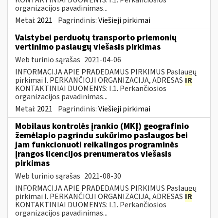
organizacijos pavadinimas...
Metai:
2021
Pagrindinis:
Viešieji pirkimai
Valstybei perduotų transporto priemonių
vertinimo paslaugų viešasis pirkimas
Web turinio sąrašas
2021-04-06
INFORMACIJA APIE PRADEDAMUS PIRKIMUS Paslaugų
pirkimai I. PERKANČIOJI ORGANIZACIJA, ADRESAS
IR
KONTAKTINIAI DUOMENYS: I.1. Perkančiosios
organizacijos pavadinimas...
Metai:
2021
Pagrindinis:
Viešieji pirkimai
Mobilaus kontrolės įrankio (MKĮ) geografinio
žemėlapio pagrindu sukūrimo paslaugos bei
jam funkcionuoti reikalingos programinės
įrangos licencijos prenumeratos viešasis
pirkimas
Web turinio sąrašas
2021-08-30
INFORMACIJA APIE PRADEDAMUS PIRKIMUS Paslaugų
pirkimai I. PERKANČIOJI ORGANIZACIJA, ADRESAS
IR
KONTAKTINIAI DUOMENYS: I.1. Perkančiosios
organizacijos pavadinimas...