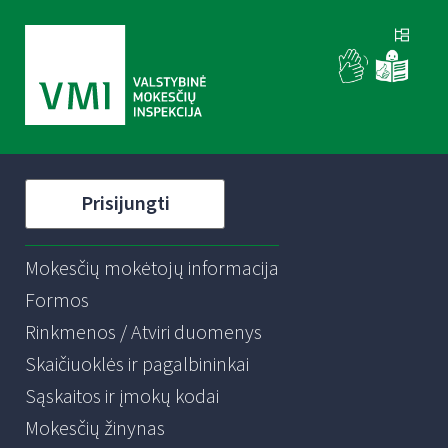
Prisijungti
Mokesčių mokėtojų informacija
Formos
Rinkmenos / Atviri duomenys
Skaičiuoklės ir pagalbininkai
Sąskaitos ir įmokų kodai
Mokesčių žinynas