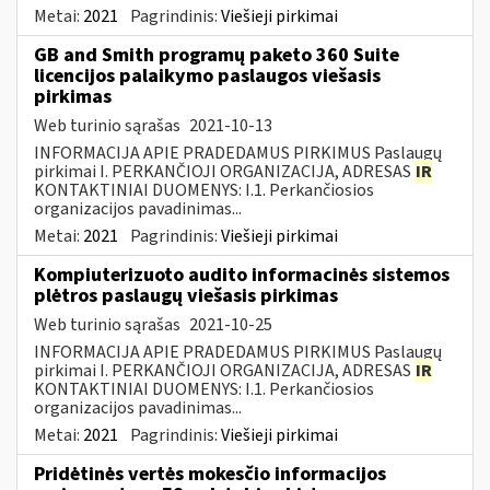
Metai:
2021
Pagrindinis:
Viešieji pirkimai
GB and Smith programų paketo 360 Suite
licencijos palaikymo paslaugos viešasis
pirkimas
Web turinio sąrašas
2021-10-13
INFORMACIJA APIE PRADEDAMUS PIRKIMUS Paslaugų
pirkimai I. PERKANČIOJI ORGANIZACIJA, ADRESAS
IR
KONTAKTINIAI DUOMENYS: I.1. Perkančiosios
organizacijos pavadinimas...
Metai:
2021
Pagrindinis:
Viešieji pirkimai
Kompiuterizuoto audito informacinės sistemos
plėtros paslaugų viešasis pirkimas
Web turinio sąrašas
2021-10-25
INFORMACIJA APIE PRADEDAMUS PIRKIMUS Paslaugų
pirkimai I. PERKANČIOJI ORGANIZACIJA, ADRESAS
IR
KONTAKTINIAI DUOMENYS: I.1. Perkančiosios
organizacijos pavadinimas...
Metai:
2021
Pagrindinis:
Viešieji pirkimai
Pridėtinės vertės mokesčio informacijos