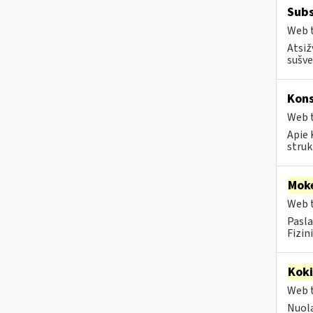
Subs
Web t
Atsiž
sušve
Kons
Web t
Apie 
struk
Moke
Web t
Pasla
Fizin
Kok
Web t
Nuola