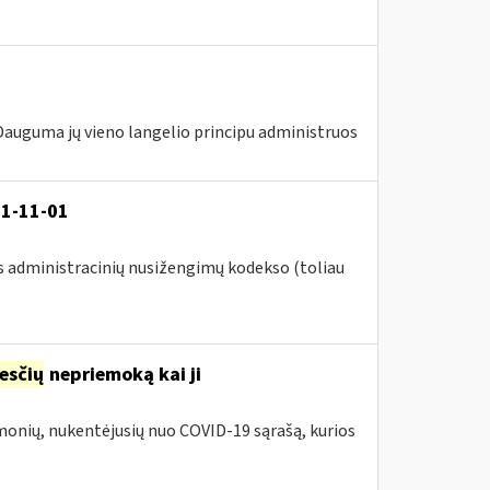
 Dauguma jų vieno langelio principu administruos
21-11-01
s administracinių nusižengimų kodekso (toliau
esčių
nepriemoką kai ji
įmonių, nukentėjusių nuo COVID-19 sąrašą, kurios