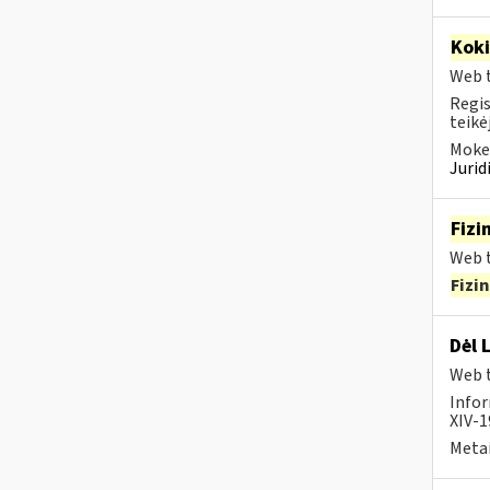
Kok
Web t
Regis
teikė
Mokes
Juri
Fizi
Web t
Fizi
Dėl 
Web t
Infor
XIV-1
Metai