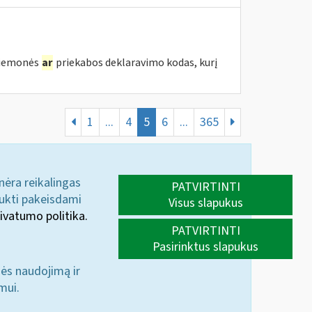
priemonės
ar
priekabos deklaravimo kodas, kurį
1
...
4
5
6
...
365
 nėra reikalingas
PATVIRTINTI
aukti pakeisdami
Visus slapukus
ivatumo politika.
PATVIRTINTI
Pasirinktus slapukus
nės naudojimą ir
mui.