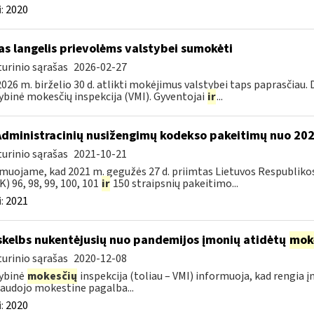
:
2020
as langelis prievolėms valstybei sumokėti
urinio sąrašas
2026-02-27
026 m. birželio 30 d. atlikti mokėjimus valstybei taps paprasčiau.
ybinė mokesčių inspekcija (VMI). Gyventojai
ir
...
Administracinių nusižengimų kodekso pakeitimų nuo 20
urinio sąrašas
2021-10-21
muojame, kad 2021 m. gegužės 27 d. priimtas Lietuvos Respubliko
) 96, 98, 99, 100, 101
ir
150 straipsnių pakeitimo...
:
2021
skelbs nukentėjusių nuo pandemijos įmonių atidėtų
mok
urinio sąrašas
2020-12-08
ybinė
mokesčių
inspekcija (toliau – VMI) informuoja, kad rengia 
audojo mokestine pagalba...
:
2020