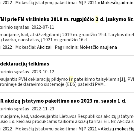
:
2022
Mokesčių įstatymų pakeitimai:
MĮP 2021 » Mokesčių admin
VMI prie FM viršininko 2010 m. rugpjūčio
2
d. įsakymo Nr.
urinio sąrašas
2022-07-11
muojame, kad, atsižvelgdami į 2019 m. gruodžio 19 d. Tarybos dire
ų tvarka, nuostatas, į 2021 m. gruodžio 16 d....
:
2022
Mokesčiai:
Akcizai
Pagrindinis:
Mokesčio naujiena
deklaracijų teikimas
urinio sąrašas
2023-10-12
aujantis PVM deklaracijų pildymo
ir
pateikimo taisyklėmis[1], PVM
roninėje deklaravimo sistemoje (EDS) pateikti PVM...
LR akcizų įstatymo pakeitimo nuo 2023 m. sausio 1 d.
urinio sąrašas
2022-11-23
muojame, kad, vadovaujantis Lietuvos Respublikos akcizų įstatymo 
sio 1 d. keičiasi produktams taikomi akcizų tarifai: Eil. Nr. Akcizais.
:
2022
Mokesčių įstatymų pakeitimai:
MĮP 2021 » Akcizų mokesčių