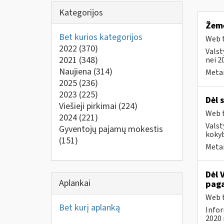
Kategorijos
Žemė
Bet kurios kategorijos
Web t
2022
(370)
Valst
2021
(348)
nei 2
Naujiena
(314)
Metai
2025
(236)
2023
(225)
Dėl 
Viešieji pirkimai
(224)
Web t
2024
(221)
Valst
Gyventojų pajamų mokestis
kokyb
(151)
Metai
Dėl 
Aplankai
paga
Web t
Bet kurį aplanką
Infor
2020 