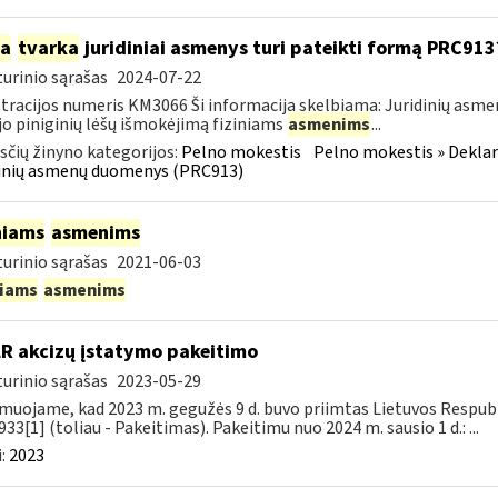
ia
tvarka
juridiniai asmenys turi pateikti formą PRC913
urinio sąrašas
2024-07-22
tracijos numeris KM3066 Ši informacija skelbiama: Juridinių asm
jo piniginių lėšų išmokėjimą fiziniams
asmenims
...
čių žinyno kategorijos:
Pelno mokestis
Pelno mokestis » Dekla
dinių asmenų duomenys (PRC913)
niams
asmenims
urinio sąrašas
2021-06-03
niams
asmenims
LR akcizų įstatymo pakeitimo
urinio sąrašas
2023-05-29
muojame, kad 2023 m. gegužės 9 d. buvo priimtas Lietuvos Respubli
933[1] (toliau - Pakeitimas). Pakeitimu nuo 2024 m. sausio 1 d.: ...
:
2023