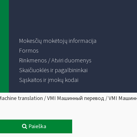
Mokesčių mokėtojų informacija
Formos
Rinkmenos / Atviri duomenys
Skaičiuoklės ir pagalbininkai
Sąskaitos ir įmokų kodai
Machine translation / VMI Машинный перевод / VMI Машин
Paieška