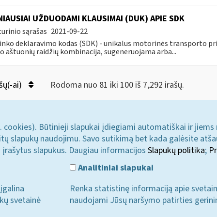
IAUSIAI UŽDUODAMI KLAUSIMAI (DUK) APIE SDK
urinio sąrašas
2021-09-22
inko deklaravimo kodas (SDK) - unikalus motorinės transporto 
o aštuonių raidžių kombinacija, sugeneruojama arba...
šų(-ai)
Rodoma nuo 81 iki 100 iš 7,292 irašų.
. cookies). Būtinieji slapukai įdiegiami automatiškai ir jiems
u kitų slapukų naudojimu. Savo sutikimą bet kada galėsite atš
i įrašytus slapukus. Daugiau informacijos
Slapukų politika
;
Pr
Analitiniai slapukai
įgalina
Renka statistinę informaciją apie svetai
ukų svetainė
naudojami Jūsų naršymo patirties gerini