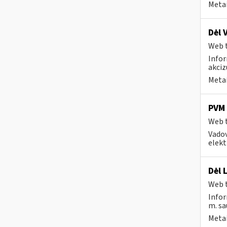
Metai
Dėl 
Web t
Infor
akciz
Metai
PVM 
Web t
Vadov
elekt
Dėl 
Web t
Infor
m. sau
Metai