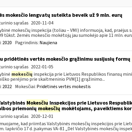
s mokesčio lengvatų suteikta beveik už 9 mln. eurų
urinio sąrašas
2020-11-04
ybinė mokesčių inspekcija (toliau – VMI) informuoja, kad, praėjus s
09 tūkst. žemės mokesčio mokėtojų jau sumokėjo apie 11 mln. eurų.
:
2020
Pagrindinis:
Naujiena
su pridėtinės vertės mokesčio grąžinimu susijusių formų
urinio sąrašas
2022-01-05
ybinė
mokesčių
inspekcija prie Lietuvos Respublikos finansų mini
iško perėjimo prie skaitmeninio PVM[1] grąžinimo...
:
2022
Mokesčiai:
Pridėtinės vertės mokestis
Valstybinės
Mokesčių
Inspekcijos prie Lietuvos Respublik
lbos priemonių
mokesčių
mokėtojams, paveiktiems kor
urinio sąrašas
2020-12-01
muojame, kad priimtas Valstybinės mokesčių inspekcijos prie Lietu
m. lapkričio 17 d. įsakymas VA-81 „Dėl Valstybinės mokesčių inspekc