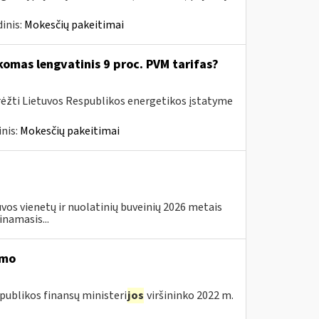
inis:
Mokesčių pakeitimai
komas lengvatinis 9 proc. PVM tarifas?
rėžti Lietuvos Respublikos energetikos įstatyme
nis:
Mokesčių pakeitimai
os vienetų ir nuolatinių buveinių 2026 metais
inamasis...
imo
publikos finansų ministeri
jos
viršininko 2022 m.