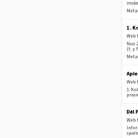
mokes
Metai
1. K
Web t
Nuo 2
(t. y.
Metai
Apie
Web t
1. Ko
prasi
Dėl 
Web t
Infor
spali