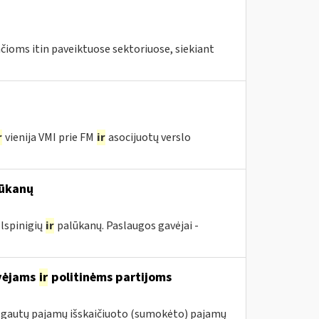
ioms itin paveiktuose sektoriuose, siekiant
r
vienija VMI prie FM
ir
asocijuotų verslo
ūkanų
lspinigių
ir
palūkanų. Paslaugos gavėjai -
avėjams
ir
politinėms partijoms
m. gautų pajamų išskaičiuoto (sumokėto) pajamų