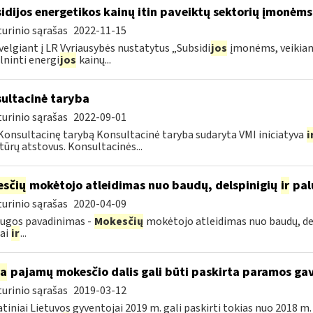
idijos energetikos kainų itin paveiktų sektorių įmonėms
urinio sąrašas
2022-11-15
velgiant į LR Vyriausybės nustatytus „Subsidi
jos
įmonėms, veikianč
lninti energi
jos
kainų...
ultacinė taryba
urinio sąrašas
2022-09-01
Konsultacinę tarybą Konsultacinė taryba sudaryta VMI iniciatyva
i
tūrų atstovus. Konsultacinės...
sčių
mokėtojo atleidimas nuo baudų, delspinigių
ir
pal
urinio sąrašas
2020-04-09
ugos pavadinimas -
Mokesčių
mokėtojo atleidimas nuo baudų, de
iai
ir
...
ia
pajamų mokesčio dalis gali būti paskirta paramos g
urinio sąrašas
2019-03-12
tiniai Lietuvos gyventojai 2019 m. gali paskirti tokias nuo 2018 