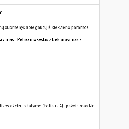
?
enų duomenys apie gautų iš kiekvieno paramos
ravimas
Pelno mokestis » Deklaravimas »
kos akcizų įstatymo (toliau - AĮ) pakeitimas Nr.