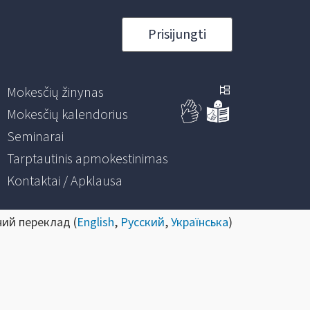
Prisijungti
Mokesčių žinynas
Mokesčių kalendorius
Seminarai
Tarptautinis apmokestinimas
Kontaktai / Apklausa
ний переклад (
English
,
Русский
,
Українська
)