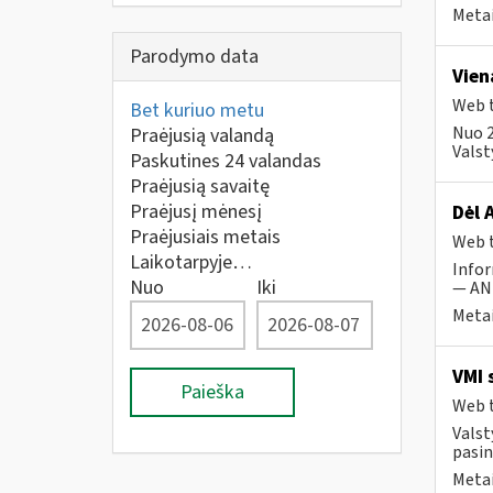
Metai
Parodymo data
Vien
Web t
Bet kuriuo metu
Nuo 2
Praėjusią valandą
Valst
Paskutines 24 valandas
Praėjusią savaitę
Praėjusį mėnesį
Dėl 
Praėjusiais metais
Web t
Laikotarpyje…
Infor
Nuo
Iki
— ANK
Metai
VMI 
Paieška
Web t
Valst
pasin
Metai