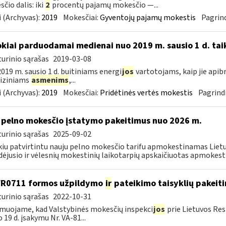
čio dalis: iki
2
procentų pajamų mokesčio —...
 (Archyvas):
2019
Mokesčiai:
Gyventojų pajamų mokestis
Pagrind
okiai parduodamai medienai nuo 2019 m. sausio 1 d. tai
urinio sąrašas
2019-03-08
019 m. sausio 1 d. buitiniams energi
jos
vartotojams, kaip jie apib
 fiziniams
asmenims
,...
 (Archyvas):
2019
Mokesčiai:
Pridėtinės vertės mokestis
Pagrindi
 pelno mokesčio įstatymo pakeitimus nuo 2026 m.
urinio sąrašas
2025-09-02
kiu patvirtintu nauju pelno mokesčio tarifu apmokestinamas Lietuv
dėjusio ir vėlesnių mokestinių laikotarpių apskaičiuotas apmokest
FR0711 formos užpildymo
ir
pateikimo taisyklių pakeit
urinio sąrašas
2022-10-31
muojame, kad Valstybinės mokesčių inspekci
jos
prie Lietuvos Res
o 19 d. įsakymu Nr. VA-81...