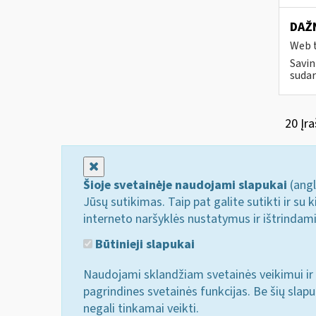
DAŽN
Web t
Savin
sudar
20 Įra
Uždaryti
Šioje svetainėje naudojami slapukai
(angl
Jūsų sutikimas. Taip pat galite sutikti ir s
interneto naršyklės nustatymus ir ištrindam
Būtinieji slapukai
Naudojami sklandžiam svetainės veikimui ir 
pagrindines svetainės funkcijas. Be šių slap
negali tinkamai veikti.