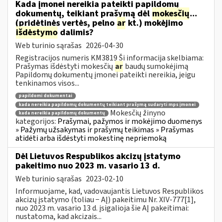
Kada įmonei nereikia pateikti papildomų
dokumentų, teikiant prašymą dėl
mokesčių
...
(pridėtinės vertės, pelno
ar
kt.) mokėjimo
išdėstymo
dalimis?
Web turinio sąrašas
2026-04-30
Registracijos numeris KM3819 Ši informacija skelbiama:
Prašymas išdėstyti mokesčių
ar
baudų sumokėjimą
Papildomų dokumentų įmonei pateikti nereikia, jeigu
tenkinamos visos...
papildomi dokumentai
kada nereikia papildomų dokumentų teikiant prašymą sudaryti mps įmonei
Mokesčių žinyno
kada nereikia papildomų dokumentų
kategorijos:
Prašymai, pažymos ir mokėjimo duomenys
» Pažymų užsakymas ir prašymų teikimas » Prašymas
atidėti arba išdėstyti mokestinę nepriemoką
Dėl Lietuvos Respublikos akcizų įstatymo
pakeitimo nuo 2023 m. vasario 13 d.
Web turinio sąrašas
2023-02-10
Informuojame, kad, vadovaujantis Lietuvos Respublikos
akcizų įstatymo (toliau − AĮ) pakeitimu Nr. XIV-777[1],
nuo 2023 m. vasario 13 d. įsigalioja šie AĮ pakeitimai:
nustatoma, kad akcizais...