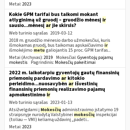
Metai:
2023
Kokie GPM tarifai bus taikomi mokant
atlyginimą už gruodį – gruodžio mėnesį
ir
sausio...mėnesį
ar
jie skirsis?
Web turinio sąrašas
2019-03-12
2018 m. gruodžio mėnesio darbo užmokesčiui, kuris
išmokamas gruodį, bus taikomas apskaičiavimo
ir
išmokėjimo
metu
galiojantis 15 proc. GPM tarifas...
Metai (Archyvas):
2019
Mokesčiai:
Gyventojų pajamų
mokestis
Pagrindinis:
Mokesčių pakeitimai
2022 m. laikotarpiu gyventojų gautų finansinių
priemonių pardavimo
ar
kitokio
perleidimo...nuosavybėn
ar
išvestinių
finansinių priemonių realizavimo pajamų
apmokestinimo
ir
Web turinio sąrašas
2023-01-13
Atsižvelgdami į
Mokesčių
administravimo įstatymo 19
straipsnyje nurodytą Valstybinei
mokesčių
inspekcijai
(toliau — VMI) keliamą uždavinį „padėti...
Metai:
2023