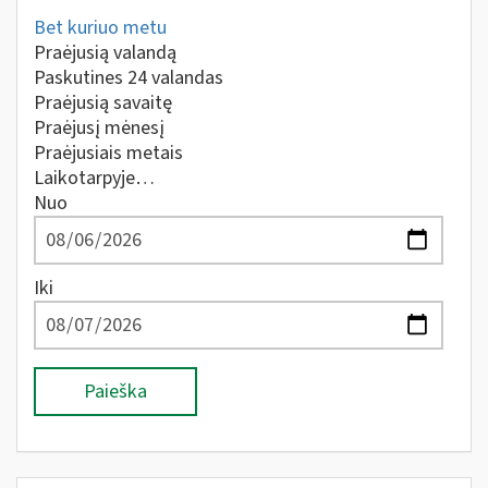
Bet kuriuo metu
Praėjusią valandą
Paskutines 24 valandas
Praėjusią savaitę
Praėjusį mėnesį
Praėjusiais metais
Laikotarpyje…
Nuo
Iki
Paieška