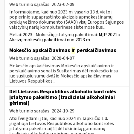
Web turinio sąrašas
2023-02-09
Informuojame, kad nuo 2023 m. vasario 13 d. vietoj
popierinio supaprastinto akcizais apmokestinamų
prekių vežimo dokumento (SAAD) visų Europos Sąjungos
valstybių narių kompiuterinėse sistemose bus...
Metai:
2023
Mokesčių įstatymų pakeitimai:
MĮP 2021 »
Akcizų mokesčių pakeitimai nuo 2023 m.
Mokesčio apskaičiavimas
ir
perskaičiavimas
Web turinio sąrašas
2020-04-07
Mokesčio apskaičiavimas Mokesčio apskaičiavimo ir
perskaičiavimo senatis Susitarimas dėl mokesčio ir su
juo susijusių sumų dydžio Mokesčio apskaičiavimas
Lietuvos Respublikos...
Dėl Lietuvos Respublikos alkoholio kontrolės
įstatymo pakeitimo (tradiciniai alkoholiniai
gėrimai)
Web turinio sąrašas
2024-10-29
Atsižvelgdami į tai, kad nuo 2024 m. lapkričio 1 d.
įsigalioja Lietuvos Respublikos alkoholio kontrolės
įstatymo pakeitimai[1] dėl ūkininkų gaminamų
tradicinių alkoholinių gėrimų, parengėme...