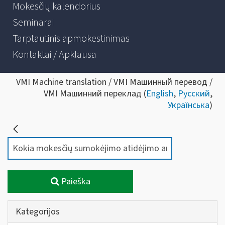
Mokesčių kalendorius
Seminarai
Tarptautinis apmokestinimas
Kontaktai / Apklausa
VMI Machine translation / VMI Машинный перевод /
VMI Машинний переклад (
English
,
Русский
,
Українська
)
Paieška
Kategorijos