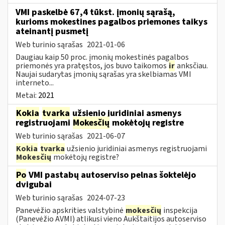
VMI paskelbė 67,4 tūkst. įmonių sąrašą,
kurioms mokestines pagalbos priemones taikys
ateinantį pusmetį
Web turinio sąrašas
2021-01-06
Daugiau kaip 50 proc. įmonių mokestinės pagalbos
priemonės yra pratęstos, jos buvo taikomos
ir
anksčiau.
Naujai sudarytas įmonių sąrašas yra skelbiamas VMI
interneto...
Metai:
2021
Kokia
tvarka
užsienio juridiniai asmenys
registruojami
Mokesčių
mokėtojų registre
Web turinio sąrašas
2021-06-07
Kokia
tvarka
užsienio juridiniai asmenys registruojami
Mokesčių
mokėtojų registre?
Po
VMI pastabų autoserviso pelnas šoktelėjo
dvigubai
Web turinio sąrašas
2024-07-23
Panevėžio apskrities valstybinė
mokesčių
inspekcija
(Panevėžio AVMI) atlikusi vieno Aukštaitijos autoserviso