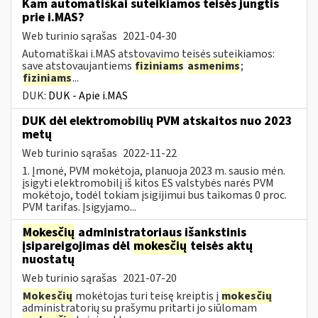
Kam automatiškai suteikiamos teisės jungtis
prie i.MAS?
Web turinio sąrašas
2021-04-30
Automatiškai i.MAS atstovavimo teisės suteikiamos:
save atstovaujantiems
fiziniams
asmenims
;
fiziniams
...
DUK:
DUK - Apie i.MAS
DUK dėl elektromobilių PVM atskaitos nuo 2023
metų
Web turinio sąrašas
2022-11-22
1. Įmonė, PVM mokėtoja, planuoja 2023 m. sausio mėn.
įsigyti elektromobilį iš kitos ES valstybės narės PVM
mokėtojo, todėl tokiam įsigijimui bus taikomas 0 proc.
PVM tarifas. Įsigyjamo...
Mokesčių
administratoriaus išankstinis
įsipareigojimas dėl
mokesčių
teisės aktų
nuostatų
Web turinio sąrašas
2021-07-20
Mokesčių
mokėtojas turi teisę kreiptis į
mokesčių
administratorių su prašymu pritarti jo siūlomam