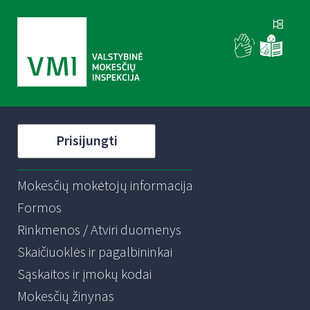
Prisijungti
Mokesčių mokėtojų informacija
Formos
Rinkmenos / Atviri duomenys
Skaičiuoklės ir pagalbininkai
Sąskaitos ir įmokų kodai
Mokesčių žinynas