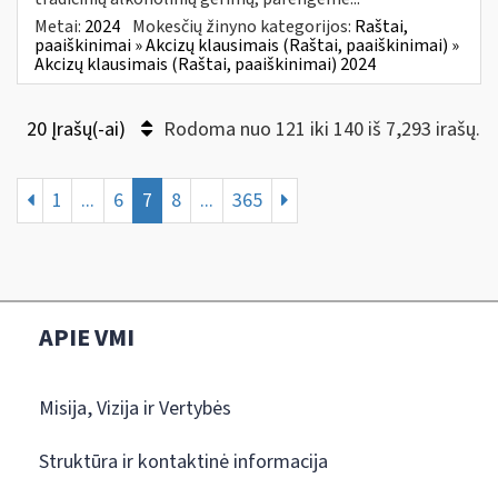
Metai:
2024
Mokesčių žinyno kategorijos:
Raštai,
paaiškinimai » Akcizų klausimais (Raštai, paaiškinimai) »
Akcizų klausimais (Raštai, paaiškinimai) 2024
20 Įrašų(-ai)
Rodoma nuo 121 iki 140 iš 7,293 irašų.
1
...
6
7
8
...
365
APIE VMI
Misija, Vizija ir Vertybės
Struktūra ir kontaktinė informacija