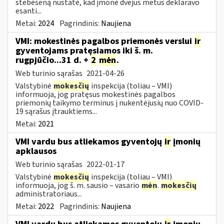
stebėseną nustatė, kad įmonė dvejus metus deklaravo
esanti...
Metai:
2024
Pagrindinis:
Naujiena
VMI: mokestinės pagalbos priemonės verslui
ir
gyventojams pratęsiamos iki š. m.
rugpjūčio...31 d. +
2
mėn
.
Web turinio sąrašas
2021-04-26
Valstybinė
mokesčių
inspekcija (toliau – VMI)
informuoja, jog pratęsus mokestinės pagalbos
priemonių taikymo terminus į nukentėjusių nuo COVID-
19 sąrašus įtrauktiems...
Metai:
2021
VMI vardu bus atliekamos gyventojų
ir
įmonių
apklausos
Web turinio sąrašas
2022-01-17
Valstybinė
mokesčių
inspekcija (toliau – VMI)
informuoja, jog š. m. sausio – vasario
mėn
.
mokesčių
administratoriaus...
Metai:
2022
Pagrindinis:
Naujiena