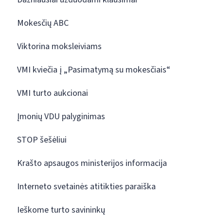
Mokesčių ABC
Viktorina moksleiviams
VMI kviečia į „Pasimatymą su mokesčiais“
VMI turto aukcionai
Įmonių VDU palyginimas
STOP šešėliui
Krašto apsaugos ministerijos informacija
Interneto svetainės atitikties paraiška
Ieškome turto savininkų