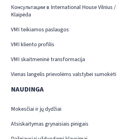
Консультации в International House Vilnius /
Klaipėda
VMI teikiamos paslaugos
VMI kliento profilis
VMI skaitmeninė transformacija
Vienas langelis prievolėms valstybei sumokėti
NAUDINGA
Mokesčiai ir jų dydžiai
Atsiskaitymas grynaisiais pinigais
Dažniausiai užduodami klausimai