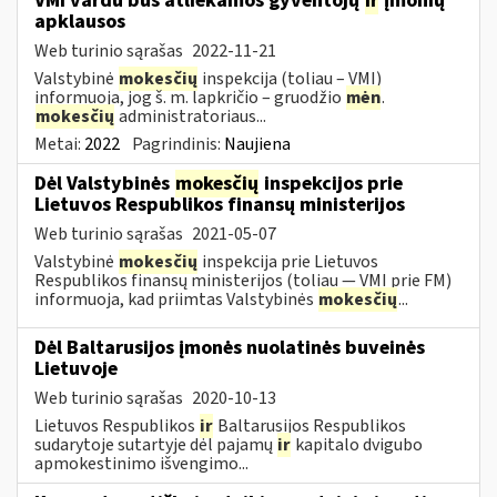
VMI vardu bus atliekamos gyventojų
ir
įmonių
apklausos
Web turinio sąrašas
2022-11-21
Valstybinė
mokesčių
inspekcija (toliau – VMI)
informuoja, jog š. m. lapkričio – gruodžio
mėn
.
mokesčių
administratoriaus...
Metai:
2022
Pagrindinis:
Naujiena
Dėl Valstybinės
mokesčių
inspekcijos prie
Lietuvos Respublikos finansų ministerijos
Web turinio sąrašas
2021-05-07
Valstybinė
mokesčių
inspekcija prie Lietuvos
Respublikos finansų ministerijos (toliau — VMI prie FM)
informuoja, kad priimtas Valstybinės
mokesčių
...
Dėl Baltarusijos įmonės nuolatinės buveinės
Lietuvoje
Web turinio sąrašas
2020-10-13
Lietuvos Respublikos
ir
Baltarusijos Respublikos
sudarytoje sutartyje dėl pajamų
ir
kapitalo dvigubo
apmokestinimo išvengimo...