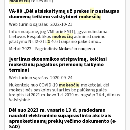
mokesčių
teisės aktų...
VA-80 „Dėl atsiskaitymų už prekes
ir
paslaugas
duomenų teikimo valstybinei
mokesčių
Web turinio sąrašas
2022-10-21
Informuojame, jog VMI prie FM[1], įgyvendindama
Lietuvos Respublikos
mokesčių
administravimo
įstatymo Nr. IX-211
2
40 straipsnio pakeitimo...
Metai:
2022
Pagrindinis:
Mokesčio naujiena
Įvertinus ekonomikos atsigavimą, keičiasi
mokestinių pagalbos priemonių taikymo
terminai
Web turinio sąrašas
2020-09-24
Nukentėję nuo COVID-19
mokesčių
mokėtojai, dėl
mokestinės paskolos sutarties be palūkanų galės
kreiptis iki 2021 m. kovo 1 d. 2020 m. rugsėjo 24 d., Vilnius.
Valstybinė...
Dėl nuo 2023 m. vasario 13 d. pradedamo
naudoti elektroninio supaprastinto akcizais
apmokestinamų prekių vežimo dokumento (e-
SAD)