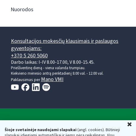
Nuorodos
Konsultacijos mokesčių klausimais ir paslaugos
gyventojams:
+370 5 260 5060
Darbo laikas: I-IV 8.00-17.00, V 8.00-15.45.
Prieššventinę dieną - viena valanda trumpiau.
Kiekvieno mėnesio antrą penktadienį 8.00 val. - 12.00 val.
Mano VMI
Paklausimas per
Valstybinė mokesčių inspekcija prie Lietuvos
U
Respublikos finansų ministerijos
Šioje svetainėje naudojami slapukai
(angl. cookies). Būtinieji
slapukai įdiegiami automatiškai ir jiems nėra reikalingas Jūsų