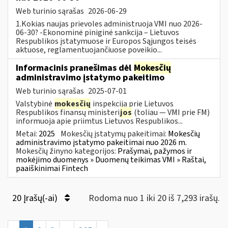
Web turinio sąrašas
2026-06-29
1.Kokias naujas prievoles administruoja VMI nuo 2026-
06-30? -Ekonominė piniginė sankcija – Lietuvos
Respublikos įstatymuose ir Europos Sąjungos teisės
aktuose, reglamentuojančiuose poveikio...
Informacinis pranešimas dėl
Mokesčių
administravimo įstatymo pakeitimo
Web turinio sąrašas
2025-07-01
Valstybinė
mokesčių
inspekcija prie Lietuvos
Respublikos finansų ministeri
jos
(toliau — VMI prie FM)
informuoja apie priimtus Lietuvos Respublikos...
Metai:
2025
Mokesčių įstatymų pakeitimai:
Mokesčių
administravimo įstatymo pakeitimai nuo 2026 m.
Mokesčių žinyno kategorijos:
Prašymai, pažymos ir
mokėjimo duomenys » Duomenų teikimas VMI » Raštai,
paaiškinimai Fintech
20 Įrašų(-ai)
Rodoma nuo 1 iki 20 iš 7,293 irašų.