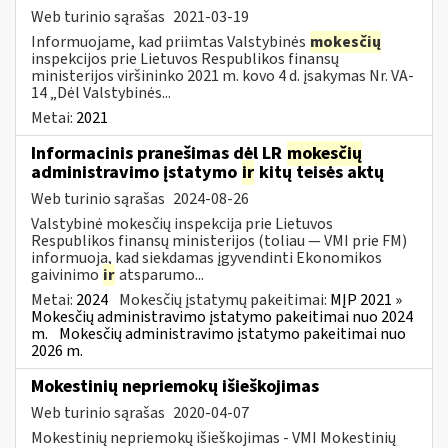
Web turinio sąrašas
2021-03-19
Informuojame, kad priimtas Valstybinės
mokesčių
inspekcijos prie Lietuvos Respublikos finansų
ministerijos viršininko 2021 m. kovo 4 d. įsakymas Nr. VA-
14 „Dėl Valstybinės...
Metai:
2021
Informacinis pranešimas dėl LR
mokesčių
administravimo įstatymo
ir
kitų teisės aktų
Web turinio sąrašas
2024-08-26
Valstybinė mokesčių inspekcija prie Lietuvos
Respublikos finansų ministerijos (toliau — VMI prie FM)
informuoja, kad siekdamas įgyvendinti Ekonomikos
gaivinimo
ir
atsparumo...
Metai:
2024
Mokesčių įstatymų pakeitimai:
MĮP 2021 »
Mokesčių administravimo įstatymo pakeitimai nuo 2024
m.
Mokesčių administravimo įstatymo pakeitimai nuo
2026 m.
Mokestinių nepriemokų išieškojimas
Web turinio sąrašas
2020-04-07
Mokestinių nepriemokų išieškojimas - VMI Mokestinių