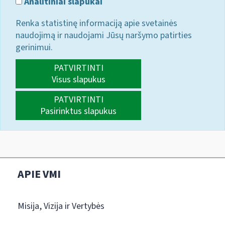
Analitiniai slapukai
Renka statistinę informaciją apie svetainės
naudojimą ir naudojami Jūsų naršymo patirties
gerinimui.
PATVIRTINTI
Visus slapukus
PATVIRTINTI
Pasirinktus slapukus
APIE VMI
Misija, Vizija ir Vertybės