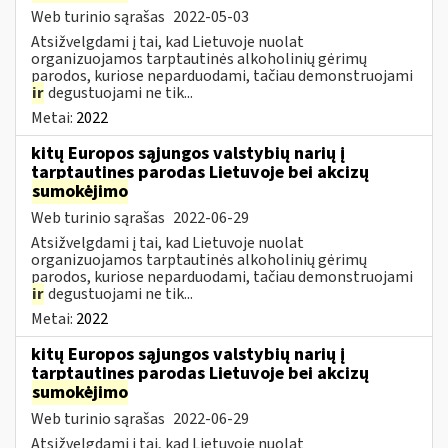
Web turinio sąrašas
2022-05-03
Atsižvelgdami į tai, kad Lietuvoje nuolat
organizuojamos tarptautinės alkoholinių gėrimų
parodos, kuriose neparduodami, tačiau demonstruojami
ir
degustuojami ne tik...
Metai:
2022
kitų Europos sąjungos valstybių narių į
tarptautines parodas Lietuvoje bei akcizų
sumokėjimo
Web turinio sąrašas
2022-06-29
Atsižvelgdami į tai, kad Lietuvoje nuolat
organizuojamos tarptautinės alkoholinių gėrimų
parodos, kuriose neparduodami, tačiau demonstruojami
ir
degustuojami ne tik...
Metai:
2022
kitų Europos sąjungos valstybių narių į
tarptautines parodas Lietuvoje bei akcizų
sumokėjimo
Web turinio sąrašas
2022-06-29
Atsižvelgdami į tai, kad Lietuvoje nuolat