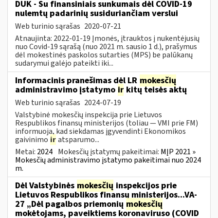
DUK - Su finansiniais sunkumais dėl COVID-19
nulemtų padarinių susiduriančiam verslui
Web turinio sąrašas
2020-07-21
Atnaujinta: 2022-01-19 Įmonės, įtrauktos į nukentėjusių
nuo Covid-19 sąrašą (nuo 2021 m. sausio 1 d.), prašymus
dėl mokestinės paskolos sutarties (MPS) be palūkanų
sudarymui galėjo pateikti iki...
Informacinis pranešimas dėl LR
mokesčių
administravimo įstatymo
ir
kitų teisės aktų
Web turinio sąrašas
2024-07-19
Valstybinė mokesčių inspekcija prie Lietuvos
Respublikos finansų ministerijos (toliau — VMI prie FM)
informuoja, kad siekdamas įgyvendinti Ekonomikos
gaivinimo
ir
atsparumo...
Metai:
2024
Mokesčių įstatymų pakeitimai:
MĮP 2021 »
Mokesčių administravimo įstatymo pakeitimai nuo 2024
m.
Dėl Valstybinės
mokesčių
inspekcijos prie
Lietuvos Respublikos finansų ministerijos...VA-
27 „Dėl pagalbos priemonių
mokesčių
mokėtojams, paveiktiems koronaviruso (COVID