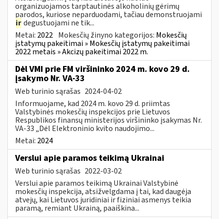
organizuojamos tarptautinės alkoholinių gėrimų
parodos, kuriose neparduodami, tačiau demonstruojami
ir
degustuojami ne tik...
Metai:
2022
Mokesčių žinyno kategorijos:
Mokesčių
įstatymų pakeitimai » Mokesčių įstatymų pakeitimai
2022 metais » Akcizų pakeitimai 2022 m.
Dėl VMI prie FM viršininko 2024 m. kovo 29 d.
įsakymo Nr. VA-33
Web turinio sąrašas
2024-04-02
Informuojame, kad 2024 m. kovo 29 d. priimtas
Valstybinės mokesčių inspekcijos prie Lietuvos
Respublikos finansų ministerijos viršininko įsakymas Nr.
VA-33 „Dėl Elektroninio kvito naudojimo...
Metai:
2024
Verslui apie paramos teikimą Ukrainai
Web turinio sąrašas
2022-03-02
Verslui apie paramos teikimą Ukrainai Valstybinė
mokesčių inspekcija, atsižvelgdama į tai, kad daugėja
atvejų, kai Lietuvos juridiniai ir fiziniai asmenys teikia
paramą, remiant Ukrainą, paaiškina...