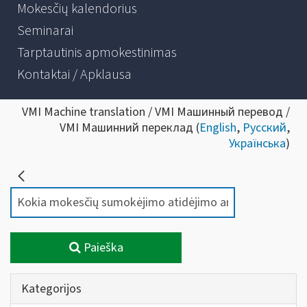
Mokesčių kalendorius
Seminarai
Tarptautinis apmokestinimas
Kontaktai / Apklausa
VMI Machine translation / VMI Машинный перевод /
VMI Машинний переклад (
English
,
Русский
,
Українська
)
Paieška
Kategorijos