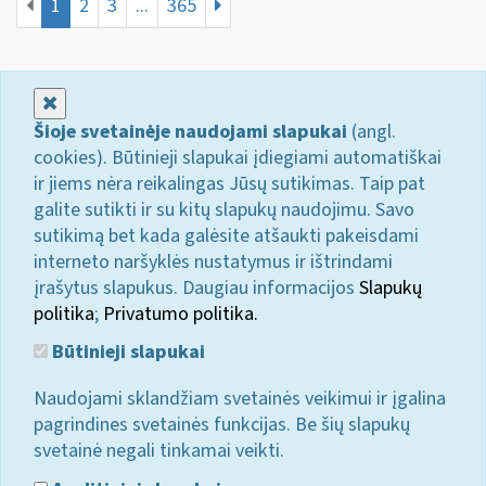
1
2
3
...
365
Uždaryti
Šioje svetainėje naudojami slapukai
(angl.
cookies). Būtinieji slapukai įdiegiami automatiškai
ir jiems nėra reikalingas Jūsų sutikimas. Taip pat
galite sutikti ir su kitų slapukų naudojimu. Savo
sutikimą bet kada galėsite atšaukti pakeisdami
interneto naršyklės nustatymus ir ištrindami
įrašytus slapukus. Daugiau informacijos
Slapukų
politika
;
Privatumo politika.
Būtinieji slapukai
Naudojami sklandžiam svetainės veikimui ir įgalina
pagrindines svetainės funkcijas. Be šių slapukų
svetainė negali tinkamai veikti.