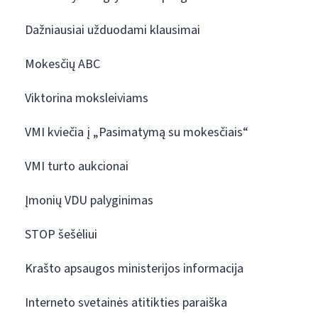
Dažniausiai užduodami klausimai
Mokesčių ABC
Viktorina moksleiviams
VMI kviečia į „Pasimatymą su mokesčiais“
VMI turto aukcionai
Įmonių VDU palyginimas
STOP šešėliui
Krašto apsaugos ministerijos informacija
Interneto svetainės atitikties paraiška