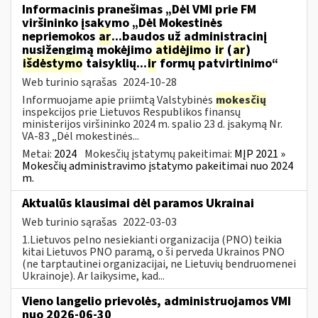
Informacinis pranešimas „Dėl VMI prie FM
viršininko įsakymo „Dėl Mokestinės
nepriemokos
ar
...baudos už administracinį
nusižengimą mokėjimo
atidėjimo
ir
(
ar
)
išdėstymo
taisyklių...
ir
formų patvirtinimo“
Web turinio sąrašas
2024-10-28
Informuojame apie priimtą Valstybinės
mokesčių
inspekcijos prie Lietuvos Respublikos finansų
ministerijos viršininko 2024 m. spalio 23 d. įsakymą Nr.
VA-83 „Dėl mokestinės...
Metai:
2024
Mokesčių įstatymų pakeitimai:
MĮP 2021 »
Mokesčių administravimo įstatymo pakeitimai nuo 2024
m.
Aktualūs klausimai dėl paramos Ukrainai
Web turinio sąrašas
2022-03-03
1.Lietuvos pelno nesiekianti organizacija (PNO) teikia
kitai Lietuvos PNO paramą, o ši perveda Ukrainos PNO
(ne tarptautinei organizacijai, ne Lietuvių bendruomenei
Ukrainoje). Ar laikysime, kad...
Vieno langelio prievolės, administruojamos VMI
nuo 2026-06-30