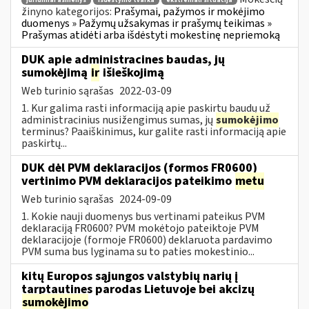
juridiniai asmenys
išdėstymo tvarka
ekstremali situacija
žinyno kategorijos:
Prašymai, pažymos ir mokėjimo
duomenys » Pažymų užsakymas ir prašymų teikimas »
Prašymas atidėti arba išdėstyti mokestinę nepriemoką
DUK apie administracines baudas, jų
sumokėjimą
ir
išieškojimą
Web turinio sąrašas
2022-03-09
1. Kur galima rasti informaciją apie paskirtų baudų už
administracinius nusižengimus sumas, jų
sumokėjimo
terminus? Paaiškinimus, kur galite rasti informaciją apie
paskirtų...
DUK dėl PVM deklaracijos (formos FR0600)
vertinimo PVM deklaracijos pateikimo
metu
Web turinio sąrašas
2024-09-09
1. Kokie nauji duomenys bus vertinami pateikus PVM
deklaraciją FR0600? PVM mokėtojo pateiktoje PVM
deklaracijoje (formoje FR0600) deklaruota pardavimo
PVM suma bus lyginama su to paties mokestinio...
kitų Europos sąjungos valstybių narių į
tarptautines parodas Lietuvoje bei akcizų
sumokėjimo