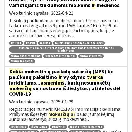
vartotojams tiekiamoms malkoms
ir
medienos
Web turinio sąrašas
2022-04-21
1. Kokiai parduodamai medienai nuo 2019 m. sausio 1 d.
taikomas lengvatinis 9 proc. PVM tarifas? Nuo 2019 m.
sausio 1 d. buitiniams energijos vartotojams, kaip jie
apibrėžti Lietuvos Respublikos...
kn 4401
kn4401
malkos
buitiniams energijos vartotojams
buitiniams energijos vartotojams tiekiamoms malkoms ir medienos
produktams
9 procentai malkoms
9 procentai medienai
9 proc malkoms
9 proc medienai
Kokia
mokestinių paskolų sutarčių (MPS) be
palūkanų pakeitimo
ir
vykdymo
tvarka
juridiniams...
asmenims
, kurių nesumokėtų
mokesčių
sumos buvo išdėstytos / atidėtos dėl
COVID-19
Web turinio sąrašas
2025-01-29
Registracijos numeris KM2513 Ši informacija skelbiama:
Prašymas išdėstyti
mokesčių
ar
baudų sumokėjimą
Juridiniai asmenys, sudarę mokestinės...
atidėjimas
išdėstymas
prašymai
mokestinė nepriemoka
Mokesčių