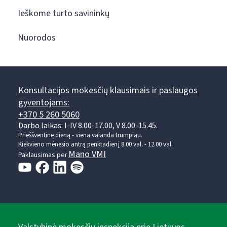
Ieškome turto savininkų
Nuorodos
Konsultacijos mokesčių klausimais ir paslaugos
gyventojams:
+370 5 260 5060
Darbo laikas: I-IV 8.00-17.00, V 8.00-15.45.
Prieššventinę dieną - viena valanda trumpiau.
Kiekvieno mėnesio antrą penktadienį 8.00 val. - 12.00 val.
Mano VMI
Paklausimas per