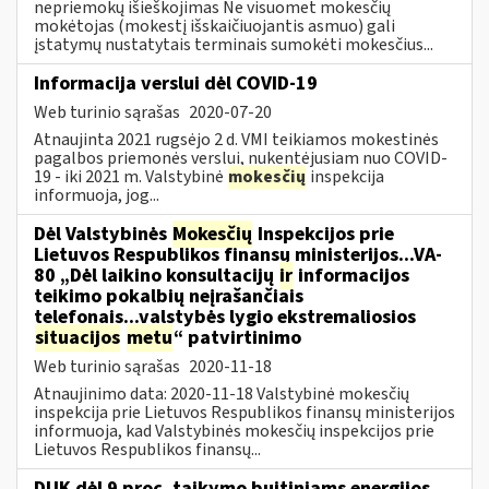
nepriemokų išieškojimas Ne visuomet mokesčių
mokėtojas (mokestį išskaičiuojantis asmuo) gali
įstatymų nustatytais terminais sumokėti mokesčius...
Informacija verslui dėl COVID-19
Web turinio sąrašas
2020-07-20
Atnaujinta 2021 rugsėjo 2 d. VMI teikiamos mokestinės
pagalbos priemonės verslui, nukentėjusiam nuo COVID-
19 - iki 2021 m. Valstybinė
mokesčių
inspekcija
informuoja, jog...
Dėl Valstybinės
Mokesčių
Inspekcijos prie
Lietuvos Respublikos finansų ministerijos...VA-
80 „Dėl laikino konsultacijų
ir
informacijos
teikimo pokalbių neįrašančiais
telefonais...valstybės lygio ekstremaliosios
situacijos
metu
“ patvirtinimo
Web turinio sąrašas
2020-11-18
Atnaujinimo data: 2020-11-18 Valstybinė mokesčių
inspekcija prie Lietuvos Respublikos finansų ministerijos
informuoja, kad Valstybinės mokesčių inspekcijos prie
Lietuvos Respublikos finansų...
DUK dėl 9 proc. taikymo buitiniams energijos