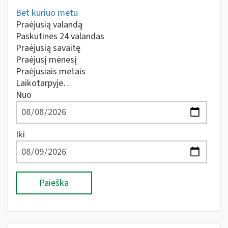
Bet kuriuo metu
Praėjusią valandą
Paskutines 24 valandas
Praėjusią savaitę
Praėjusį mėnesį
Praėjusiais metais
Laikotarpyje…
Nuo
Iki
Paieška