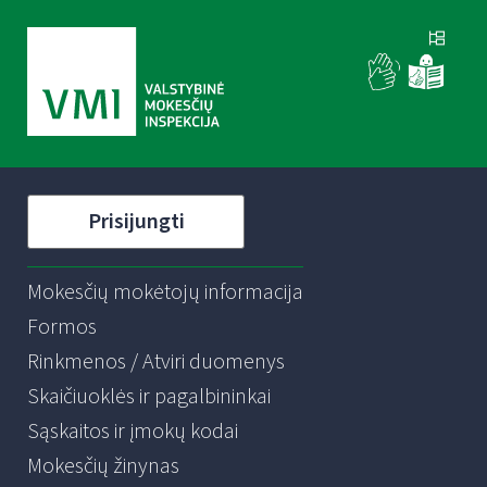
Prisijungti
Mokesčių mokėtojų informacija
Formos
Rinkmenos / Atviri duomenys
Skaičiuoklės ir pagalbininkai
Sąskaitos ir įmokų kodai
Mokesčių žinynas