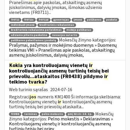
Pranešimas apie paskolas, atskaitingų asmenų
įsiskolinimus, dalyvių įmokas, išmokas užsienio
vienetams (FR0711)...
fr0711
fr0711c
fr0711d
gyventojas
įmonė
palūkanos
paskola
individuali įmonė
kreditorinis reikalavimas
kreditorinio reikalavimo perleidimas
mokėjo palūkanas
užsienio pilietis paskolino
novacijos sutartis
Mokesčių žinyno kategorijos:
palūkanos pakeičiamos į paskolą
Prašymai, pažymos ir mokėjimo duomenys » Duomenų
teikimas VMI » Pranešimas apie paskolas, atskaitingų
asmenų įsiskolinimus, dalyvių įmokas,
Kokia
yra kontroliuojamų vienetų
ir
kontroliuojančių asmenų turtinių teisių bei
prievolių...ataskaitos (FR0438) pildymo
ir
teikimo
tvarka
?
Web turinio sąrašas
2024-07-16
Registraci
jos
numeris KM1400 Ši informacija skelbiama:
Kontroliuojamų vienetų
ir
kontroliuojančių asmenų
turtinių teisių bei prievolių ataskaita...
Mokesčių
fr0438
terminas
pelno mokestis
pmį 50 str. 2 d. 2 p.
žinyno kategorijos:
Pelno mokestis » Deklaravimas »
Kontroliuojamų vienetų ir kontroliuojančių asmenų
turtinių teisių bei priev