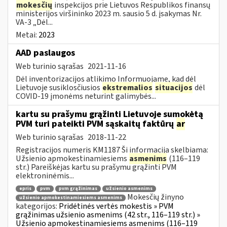
mokesčių
inspekcijos prie Lietuvos Respublikos finansų
ministerijos viršininko 2023 m. sausio 5 d. įsakymas Nr.
VA-3 „Dėl...
Metai:
2023
AAD paslaugos
Web turinio sąrašas
2021-11-16
Dėl inventorizacijos atlikimo Informuojame, kad dėl
Lietuvoje susiklosčiusios
ekstremalios
situacijos
dėl
COVID-19 įmonėms neturint galimybės...
kartu su prašymu grąžinti Lietuvoje sumokėtą
PVM turi pateikti PVM sąskaitų faktūrų
ar
Web turinio sąrašas
2018-11-22
Registracijos numeris KM1187 Ši informacija skelbiama:
Užsienio apmokestinamiesiems
asmenims
(116–119
str.) Pareiškėjas kartu su prašymu grąžinti PVM
elektroninėmis...
epris
pvm
pvm grąžinimas
užsienio asmenims
Mokesčių žinyno
užsienio apmokestinamiesiems asmenims
kategorijos:
Pridėtinės vertės mokestis » PVM
grąžinimas užsienio asmenims (42 str., 116–119 str.) »
Užsienio apmokestinamiesiems asmenims (116–119