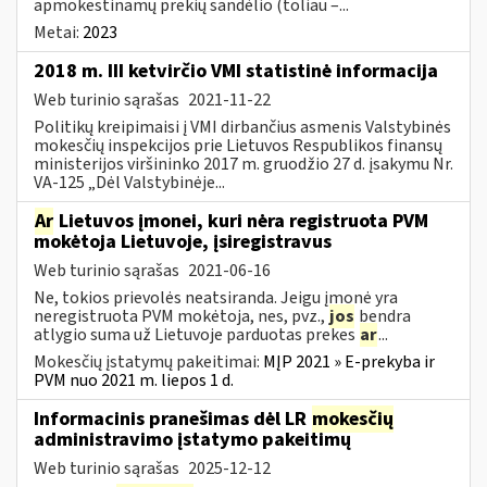
apmokestinamų prekių sandėlio (toliau –...
Metai:
2023
2018 m. III ketvirčio VMI statistinė informacija
Web turinio sąrašas
2021-11-22
Politikų kreipimaisi į VMI dirbančius asmenis Valstybinės
mokesčių inspekcijos prie Lietuvos Respublikos finansų
ministerijos viršininko 2017 m. gruodžio 27 d. įsakymu Nr.
VA-125 „Dėl Valstybinėje...
Ar
Lietuvos įmonei, kuri nėra registruota PVM
mokėtoja Lietuvoje, įsiregistravus
Web turinio sąrašas
2021-06-16
Ne, tokios prievolės neatsiranda. Jeigu įmonė yra
neregistruota PVM mokėtoja, nes, pvz.,
jos
bendra
atlygio suma už Lietuvoje parduotas prekes
ar
...
Mokesčių įstatymų pakeitimai:
MĮP 2021 » E-prekyba ir
PVM nuo 2021 m. liepos 1 d.
Informacinis pranešimas dėl LR
mokesčių
administravimo įstatymo pakeitimų
Web turinio sąrašas
2025-12-12