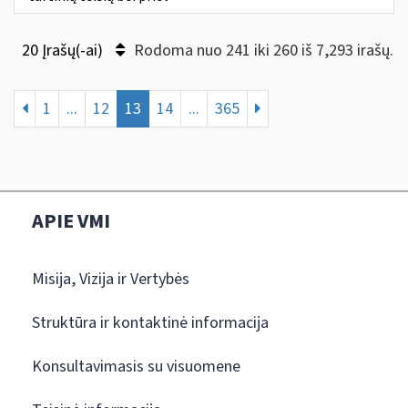
20 Įrašų(-ai)
Rodoma nuo 241 iki 260 iš 7,293 irašų.
1
...
12
13
14
...
365
APIE VMI
Misija, Vizija ir Vertybės
Struktūra ir kontaktinė informacija
Konsultavimasis su visuomene