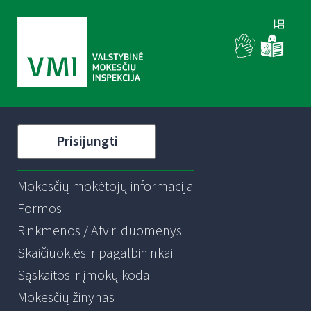
Prisijungti
Mokesčių mokėtojų informacija
Formos
Rinkmenos / Atviri duomenys
Skaičiuoklės ir pagalbininkai
Sąskaitos ir įmokų kodai
Mokesčių žinynas