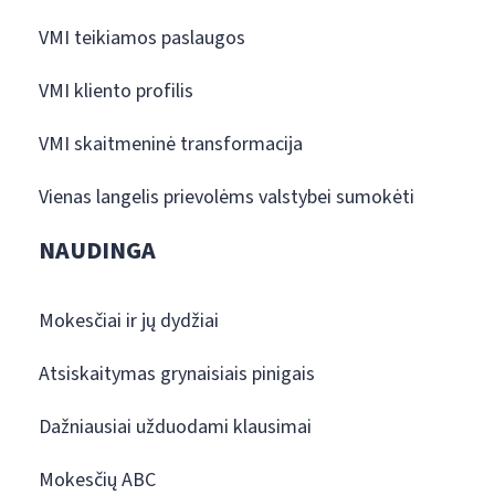
VMI teikiamos paslaugos
VMI kliento profilis
VMI skaitmeninė transformacija
Vienas langelis prievolėms valstybei sumokėti
NAUDINGA
Mokesčiai ir jų dydžiai
Atsiskaitymas grynaisiais pinigais
Dažniausiai užduodami klausimai
Mokesčių ABC