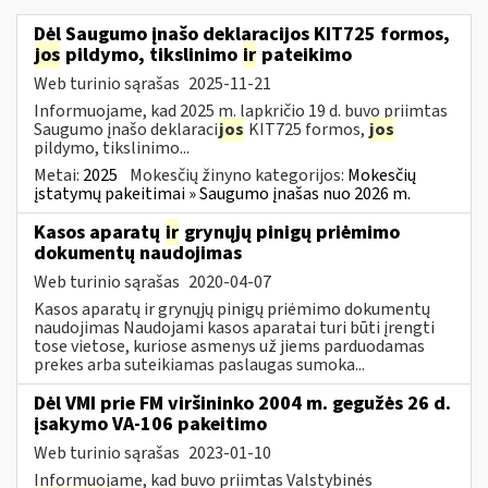
Dėl Saugumo įnašo deklaracijos KIT725 formos,
jos
pildymo, tikslinimo
ir
pateikimo
Web turinio sąrašas
2025-11-21
Informuojame, kad 2025 m. lapkričio 19 d. buvo priimtas
Saugumo įnašo deklaraci
jos
KIT725 formos,
jos
pildymo, tikslinimo...
Metai:
2025
Mokesčių žinyno kategorijos:
Mokesčių
įstatymų pakeitimai » Saugumo įnašas nuo 2026 m.
Kasos aparatų
ir
grynųjų pinigų priėmimo
dokumentų naudojimas
Web turinio sąrašas
2020-04-07
Kasos aparatų ir grynųjų pinigų priėmimo dokumentų
naudojimas Naudojami kasos aparatai turi būti įrengti
tose vietose, kuriose asmenys už jiems parduodamas
prekes arba suteikiamas paslaugas sumoka...
Dėl VMI prie FM viršininko 2004 m. gegužės 26 d.
įsakymo VA-106 pakeitimo
Web turinio sąrašas
2023-01-10
Informuojame, kad buvo priimtas Valstybinės