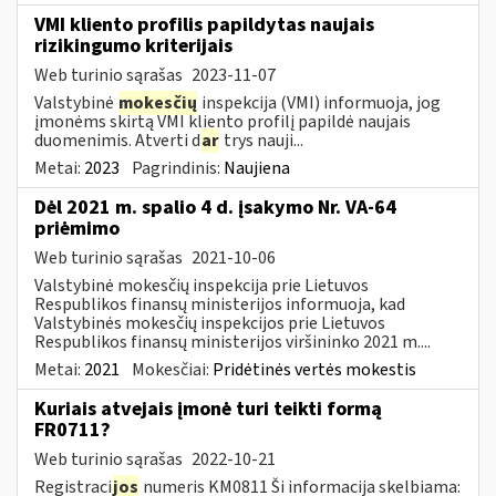
VMI kliento profilis papildytas naujais
rizikingumo kriterijais
Web turinio sąrašas
2023-11-07
Valstybinė
mokesčių
inspekcija (VMI) informuoja, jog
įmonėms skirtą VMI kliento profilį papildė naujais
duomenimis. Atverti d
ar
trys nauji...
Metai:
2023
Pagrindinis:
Naujiena
Dėl 2021 m. spalio 4 d. įsakymo Nr. VA-64
priėmimo
Web turinio sąrašas
2021-10-06
Valstybinė mokesčių inspekcija prie Lietuvos
Respublikos finansų ministerijos informuoja, kad
Valstybinės mokesčių inspekcijos prie Lietuvos
Respublikos finansų ministerijos viršininko 2021 m....
Metai:
2021
Mokesčiai:
Pridėtinės vertės mokestis
Kuriais atvejais įmonė turi teikti formą
FR0711?
Web turinio sąrašas
2022-10-21
Registraci
jos
numeris KM0811 Ši informacija skelbiama: