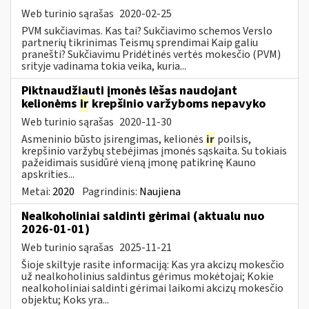
Web turinio sąrašas
2020-02-25
PVM sukčiavimas. Kas tai? Sukčiavimo schemos Verslo
partnerių tikrinimas Teismų sprendimai Kaip galiu
pranešti? Sukčiavimu Pridėtinės vertės mokesčio (PVM)
srityje vadinama tokia veika, kuria...
Piktnaudžiauti įmonės lėšas naudojant
kelionėms
ir
krepšinio varžyboms nepavyko
Web turinio sąrašas
2020-11-30
Asmeninio būsto įsirengimas, kelionės
ir
poilsis,
krepšinio varžybų stebėjimas įmonės sąskaita. Su tokiais
pažeidimais susidūrė vieną įmonę patikrinę Kauno
apskrities...
Metai:
2020
Pagrindinis:
Naujiena
Nealkoholiniai saldinti gėrimai (aktualu nuo
2026-01-01)
Web turinio sąrašas
2025-11-21
Šioje skiltyje rasite informaciją: Kas yra akcizų mokesčio
už nealkoholinius saldintus gėrimus mokėtojai; Kokie
nealkoholiniai saldinti gėrimai laikomi akcizų mokesčio
objektu; Koks yra...