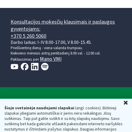
Konsultacijos mokesčių klausimais ir paslaugos
gyventojams:
+370 5 260 5060
Darbo laikas: I-IV 8.00-17.00, V 8.00-15.45.
Prieššventinę dieną - viena valanda trumpiau.
Kiekvieno mėnesio antrą penktadienį 8.00 val. - 12.00 val.
Mano VMI
Paklausimas per
Valstybinė mokesčių inspekcija prie Lietuvos
U
Respublikos finansų ministerijos
Šioje svetainėje naudojami slapukai
(angl. cookies). Būtinieji
slapukai įdiegiami automatiškai ir jiems nėra reikalingas Jūsų
Biudžetinė įstaiga. Juridinio asmens kodas — 188659752,
sutikimas. Taip pat galite sutikti ir su kitų slapukų naudojimu. Savo
adresas: Vasario 16-osios g. 14, 01107 Vilnius, Lietuva, el.paštas:
sutikimą bet kada galėsite atšaukti pakeisdami interneto naršyklės
vmi@vmi.lt
, E. pristatymo dėžutės adresas 188659752
nustatymus ir ištrindami įrašytus slapukus. Daugiau informacijos
Duomenys apie Valstybinę mokesčių inspekciją prie Lietuvos