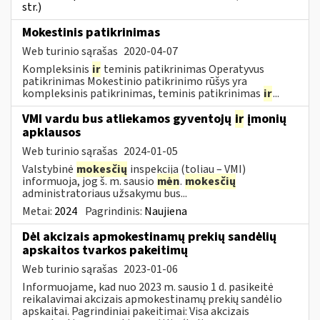
str.)
Mokestinis patikrinimas
Web turinio sąrašas
2020-04-07
Kompleksinis
ir
teminis patikrinimas Operatyvus
patikrinimas Mokestinio patikrinimo rūšys yra
kompleksinis patikrinimas, teminis patikrinimas
ir
...
VMI vardu bus atliekamos gyventojų
ir
įmonių
apklausos
Web turinio sąrašas
2024-01-05
Valstybinė
mokesčių
inspekcija (toliau – VMI)
informuoja, jog š. m. sausio
mėn
.
mokesčių
administratoriaus užsakymu bus...
Metai:
2024
Pagrindinis:
Naujiena
Dėl akcizais apmokestinamų prekių sandėlių
apskaitos tvarkos pakeitimų
Web turinio sąrašas
2023-01-06
Informuojame, kad nuo 2023 m. sausio 1 d. pasikeitė
reikalavimai akcizais apmokestinamų prekių sandėlio
apskaitai. Pagrindiniai pakeitimai: Visa akcizais