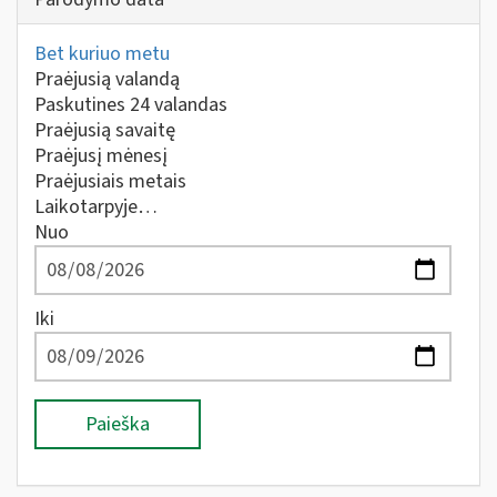
Bet kuriuo metu
Praėjusią valandą
Paskutines 24 valandas
Praėjusią savaitę
Praėjusį mėnesį
Praėjusiais metais
Laikotarpyje…
Nuo
Iki
Paieška