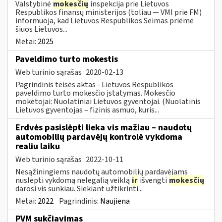
Valstybinė
mokesčių
inspekcija prie Lietuvos
Respublikos finansų ministerijos (toliau — VMI prie FM)
informuoja, kad Lietuvos Respublikos Seimas priėmė
šiuos Lietuvos...
Metai:
2025
Paveldimo turto mokestis
Web turinio sąrašas
2020-02-13
Pagrindinis teisės aktas - Lietuvos Respublikos
paveldimo turto mokesčio įstatymas. Mokesčio
mokėtojai: Nuolatiniai Lietuvos gyventojai. (Nuolatinis
Lietuvos gyventojas – fizinis asmuo, kuris...
Erdvės pasislėpti lieka vis mažiau – naudotų
automobilių pardavėjų kontrolė vykdoma
realiu laiku
Web turinio sąrašas
2022-10-11
Nesąžiningiems naudotų automobilių pardavėjams
nuslėpti vykdomą nelegalią veiklą
ir
išvengti
mokesčių
darosi vis sunkiau. Siekiant užtikrinti...
Metai:
2022
Pagrindinis:
Naujiena
PVM sukčiavimas