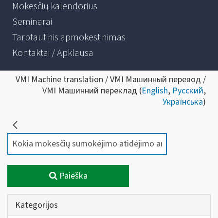
Mokesčių kalendorius
Seminarai
Tarptautinis apmokestinimas
Kontaktai / Apklausa
VMI Machine translation / VMI Машинный перевод /
VMI Машинний переклад (
English
,
Русский
,
Українська
)
Paieška
Kategorijos