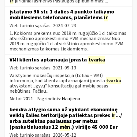
ir
juridiniai asmenys Paslaugos apibūdinimas: ...
įstatymo 96 str. 1 dalies 4 punkto taikymo
mobiliesiems telefonams, planšetėms
ir
Web turinio sąrašas
2024-07-23
1. Kokioms prekėms nuo 2019 m. rugpjūčio 1 d. taikomas
atvirkštinio apmokestinimo PVM mechanizmas? Nuo
2019 m. rugpjūčio 1 d. atvirkštinio apmokestinimo PVM
mechanizmas taikomas tiekiamiems...
VMI klientus aptarnauja įprasta
tvarka
Web turinio sąrašas
2021-09-13
Valstybinė mokesčių inspekcija (toliau – VMI)
informuoja, kad klientai aptarnaujami įprasta
tvarka
–
atvykstant „gyvų“ konsultacijų galimybių pasas
nebūtinas. Tačiau...
Metai:
2021
Pagrindinis:
Naujiena
bendra atlygio suma už vykdant ekonominę
veiklą šalies teritorijoje patiektas prekes
ir
.../
arba suteiktas paslaugas per metus
(paskutiniuosius 12
mėn
.) viršijo 45 000 Eur
Web turinio sąrašas
2026-05-12