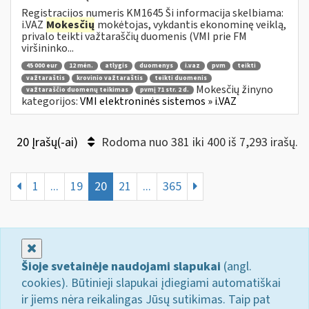
Registracijos numeris KM1645 Ši informacija skelbiama:
i.VAZ
Mokesčių
mokėtojas, vykdantis ekonominę veiklą,
privalo teikti važtaraščių duomenis (VMI prie FM
viršininko...
45 000 eur
12 mėn.
atlygis
duomenys
i.vaz
pvm
teikti
važtaraštis
krovinio važtaraštis
teikti duomenis
Mokesčių žinyno
važtaraščio duomenų teikimas
pvmį 71 str. 2 d.
kategorijos:
VMI elektroninės sistemos » i.VAZ
20 Įrašų(-ai)
Rodoma nuo 381 iki 400 iš 7,293 irašų.
1
...
19
20
21
...
365
Uždaryti
Šioje svetainėje naudojami slapukai
(angl.
cookies). Būtinieji slapukai įdiegiami automatiškai
ir jiems nėra reikalingas Jūsų sutikimas. Taip pat