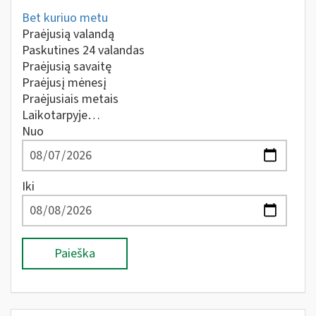
Bet kuriuo metu
Praėjusią valandą
Paskutines 24 valandas
Praėjusią savaitę
Praėjusį mėnesį
Praėjusiais metais
Laikotarpyje…
Nuo
Iki
Paieška