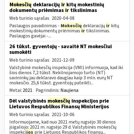
Mokesčių
deklaracijų
ir
kitų mokestinių
dokumentų priėmimas
ir
tikslinimas
Web turinio sąrašas
2020-04-08
Paslaugos pavadinimas -
Mokesčių
deklaracijų
ir
kitų
mokestinių dokumentų priėmimas
ir
tikslinimas.
Paslaugos gavėjai -...
26 tūkst. gyventojų - savaitė NT mokesčiui
sumokėti
Web turinio sąrašas
2021-12-09
Valstybinė mokesčių inspekcija (VMI) informuoja, kad iki
šios dienos 7,2 tūkst. Nekilnojamojo turto (NT)
savininkų jau deklaravo daugiau kaip 3 mln. eurų NT
mokesčio. 25,6 tūkst. gyventojų pateikti...
Metai:
2021
Pagrindinis:
Naujiena
Dėl valstybinės
mokesčių
inspekcijos prie
Lietuvos Respublikos Finansų Ministerijos
Web turinio sąrašas
2021-10-06
Informuojame, kad nuo 2021 metų rugsėjo 30 dienos
įsigaliojo: 2021 m. rugsėjo 29 d. Valstybinės mokesčių
inspekci
jos
prie Lietuvos Respublikos finansų...