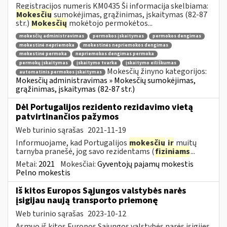
Registracijos numeris KM0435 Ši informacija skelbiama:
Mokesčių
sumokėjimas, grąžinimas, įskaitymas (82-87
str.)
Mokesčių
mokėtojo permokėtos...
mokesčių administravimas
permokos įskaitymas
permokos dengimas
mokestinė nepriemoka
mokestinės nepriemokos dengimas
mokestinė permoka
nepriemokos dengimas permoka
permokų įskaitymas
įskaitymo tvarka
įskaitymo eiliškumas
Mokesčių žinyno kategorijos:
automatinis permokos įskaitymas
Mokesčių administravimas » Mokesčių sumokėjimas,
grąžinimas, įskaitymas (82-87 str.)
Dėl Portugalijos rezidento rezidavimo vietą
patvirtinančios pažymos
Web turinio sąrašas
2021-11-19
Informuojame, kad Portugalijos
mokesčių
ir
muitų
tarnyba pranešė, jog savo rezidentams (
fiziniams
...
Metai:
2021
Mokesčiai:
Gyventojų pajamų mokestis
Pelno mokestis
Iš kitos Europos Sąjungos valstybės narės
įsigijau naują transporto priemonę
Web turinio sąrašas
2023-10-12
Asmuo iš kitos Europos Sąjungos valstybės narės įsigijęs