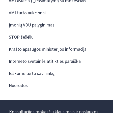
VMI kviečia į „Pasimatymą su mokesčiais“
VMI turto aukcionai
Įmonių VDU palyginimas
STOP šešėliui
Krašto apsaugos ministerijos informacija
Interneto svetainės atitikties paraiška
Ieškome turto savininkų
Nuorodos
Konsultacijos mokesčių klausimais ir paslaugos