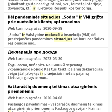
(įskaitant gautą neatlygintinai, pvz., laimėtą loterijoje,
dovanotą, kt.)
ir
į Lietuvos Respublikos teritoriją...
Dėl pandeminės
situacijos
„Sodra“
ir
VMI grįžta
prie nuotolinio klientų aptarnavimo
Web turinio sąrašas
2020-09-28
„Sodra“
ir
Valstybinė
mokesčių
inspekcija (VMI) dėl
prastėjančios pandeminės
situacijos
kai kuriuose šalies
regionuose nuo...
Декларація про доходи
Web turinio sąrašas
2023-03-30
Будь ласка, виберіть машинний переклад
українською мовою Kas turi teikti pajamų deklaracijas?
Jeigu į šalį atvykęs
ir
praėjusiais metais pajamų
Lietuvoje gavęs asmuo...
Važtaraščių duomenų teikimas atsarginėmis
priemonėmis
Web turinio sąrašas
2020-04-08
Paslaugos pavadinimas - Važtaraščių duomenų teikimas
atsarginėmis priemonėmis Paslaugos gavėjai - Fiziniai