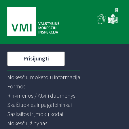
Prisijungti
Mokesčių mokėtojų informacija
Formos
Rinkmenos / Atviri duomenys
Skaičiuoklės ir pagalbininkai
Sąskaitos ir įmokų kodai
Mokesčių žinynas