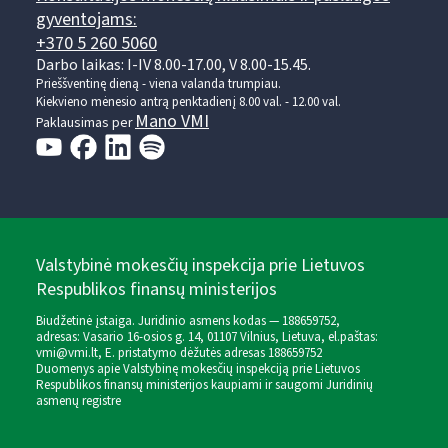
gyventojams:
+370 5 260 5060
Darbo laikas: I-IV 8.00-17.00, V 8.00-15.45.
Prieššventinę dieną - viena valanda trumpiau.
Kiekvieno mėnesio antrą penktadienį 8.00 val. - 12.00 val.
Mano VMI
Paklausimas per
Valstybinė mokesčių inspekcija prie Lietuvos
Respublikos finansų ministerijos
Biudžetinė įstaiga. Juridinio asmens kodas — 188659752,
adresas: Vasario 16-osios g. 14, 01107 Vilnius, Lietuva, el.paštas:
vmi@vmi.lt
, E. pristatymo dėžutės adresas 188659752
Duomenys apie Valstybinę mokesčių inspekciją prie Lietuvos
Respublikos finansų ministerijos kaupiami ir saugomi Juridinių
asmenų registre