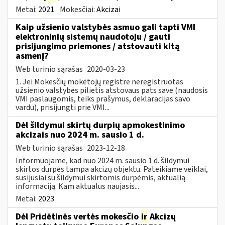
Metai:
2021
Mokesčiai:
Akcizai
Kaip užsienio valstybės asmuo gali tapti VMI
elektroninių sistemų naudotoju / gauti
prisijungimo priemones / atstovauti kitą
asmenį?
Web turinio sąrašas
2020-03-23
1. Jei Mokesčių mokėtojų registre neregistruotas
užsienio valstybės pilietis atstovaus pats save (naudosis
VMI paslaugomis, teiks prašymus, deklaracijas savo
vardu), prisijungti prie VMI...
Dėl šildymui skirtų durpių apmokestinimo
akcizais nuo 2024 m. sausio 1 d.
Web turinio sąrašas
2023-12-18
Informuojame, kad nuo 2024 m. sausio 1 d. šildymui
skirtos durpės tampa akcizų objektu. Pateikiame veiklai,
susijusiai su šildymui skirtomis durpėmis, aktualią
informaciją. Kam aktualus naujasis...
Metai:
2023
Dėl Pridėtinės vertės mokesčio
ir
Akcizų