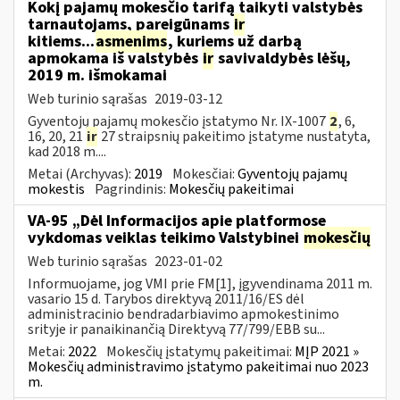
Kokį pajamų mokesčio tarifą taikyti valstybės
tarnautojams, pareigūnams
ir
kitiems...
asmenims
, kuriems už darbą
apmokama iš valstybės
ir
savivaldybės lėšų,
2019 m. išmokamai
Web turinio sąrašas
2019-03-12
Gyventojų pajamų mokesčio įstatymo Nr. IX-1007
2
, 6,
16, 20, 21
ir
27 straipsnių pakeitimo įstatyme nustatyta,
kad 2018 m....
Metai (Archyvas):
2019
Mokesčiai:
Gyventojų pajamų
mokestis
Pagrindinis:
Mokesčių pakeitimai
VA-95 „Dėl Informacijos apie platformose
vykdomas veiklas teikimo Valstybinei
mokesčių
Web turinio sąrašas
2023-01-02
Informuojame, jog VMI prie FM[1], įgyvendinama 2011 m.
vasario 15 d. Tarybos direktyvą 2011/16/ES dėl
administracinio bendradarbiavimo apmokestinimo
srityje ir panaikinančią Direktyvą 77/799/EBB su...
Metai:
2022
Mokesčių įstatymų pakeitimai:
MĮP 2021 »
Mokesčių administravimo įstatymo pakeitimai nuo 2023
m.