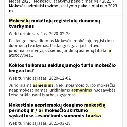
Metai:
2023
Mokesčių įstatymų pakeitimai:
MĮP 2021 »
Mokesčių administravimo įstatymo pakeitimai nuo 2023
m.
Mokesčių
mokėtojų registrinių duomenų
tvarkymas
Web turinio sąrašas
2020-02-25
Paslaugos pavadinimas Mokesčių mokėtojų registrinių
duomenų tvarkymas. Paslaugos gavėjai Lietuvos
juridiniai asmenys, užsienio juridinių asmenų filialai
ir
atstovybės...
Kokios taikomos nekilnojamojo turto mokesčio
lengvatos?
Web turinio sąrašas
2020-12-02
Juridiniams
asmenims
. Nekilnojamojo turto mokesčiu
neapmokestinamas juridiniams
asmenims
nuosavybės
teise priklausantis arba įsigyjamas...
Mokestinių nepriemokų dengimo
mokesčių
permokų
ir
/
ar
mokesčio skirtumo
sąskaitose...esančiomis sumomis
tvarka
Web turinio sąrašas
2021-03-18