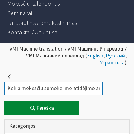
Mokesčių kalendorius
Seminarai
Tarptautinis apmokestinimas
Kontaktai / Apklausa
VMI Machine translation / VMI Машинный перевод /
VMI Машинний переклад (
English
,
Русский
,
Українська
)
Paieška
Kategorijos