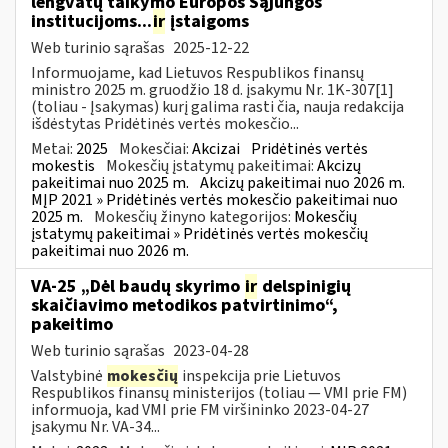
lengvatų taikymo Europos Sąjungos
institucijoms...
ir
įstaigoms
Web turinio sąrašas
2025-12-22
Informuojame, kad Lietuvos Respublikos finansų
ministro 2025 m. gruodžio 18 d. įsakymu Nr. 1K-307[1]
(toliau - Įsakymas) kurį galima rasti čia, nauja redakcija
išdėstytas Pridėtinės vertės mokesčio...
Metai:
2025
Mokesčiai:
Akcizai
Pridėtinės vertės
mokestis
Mokesčių įstatymų pakeitimai:
Akcizų
pakeitimai nuo 2025 m.
Akcizų pakeitimai nuo 2026 m.
MĮP 2021 » Pridėtinės vertės mokesčio pakeitimai nuo
2025 m.
Mokesčių žinyno kategorijos:
Mokesčių
įstatymų pakeitimai » Pridėtinės vertės mokesčių
pakeitimai nuo 2026 m.
VA-25 „Dėl baudų skyrimo
ir
delspinigių
skaičiavimo metodikos patvirtinimo“,
pakeitimo
Web turinio sąrašas
2023-04-28
Valstybinė
mokesčių
inspekcija prie Lietuvos
Respublikos finansų ministerijos (toliau ― VMI prie FM)
informuoja, kad VMI prie FM viršininko 2023-04-27
įsakymu Nr. VA-34...