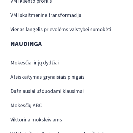
VMI kliento profilis
VMI skaitmeninė transformacija
Vienas langelis prievolėms valstybei sumokėti
NAUDINGA
Mokesčiai ir jų dydžiai
Atsiskaitymas grynaisiais pinigais
Dažniausiai užduodami klausimai
Mokesčių ABC
Viktorina moksleiviams