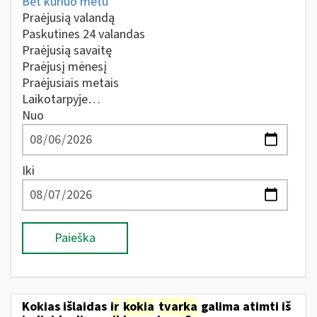
Bet kuriuo metu
Praėjusią valandą
Paskutines 24 valandas
Praėjusią savaitę
Praėjusį mėnesį
Praėjusiais metais
Laikotarpyje…
Nuo
Iki
Paieška
Kokias išlaidas
ir
kokia
tvarka
galima atimti iš