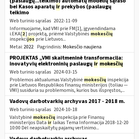
(paslaugų...teikimo) automatų modelių sąrašo
bei Kasos aparatų
ir
prekybos (paslaugų
teikimo
Web turinio sąrašas
2022-11-09
Informuojame, kad VMI prie FM[1], įgyvendindama
i.EKA[
2
] projektą, priėmė Valstybinės
mokesčių
inspekci
jos
prie Lietuvos...
Metai:
2022
Pagrindinis:
Mokesčio naujiena
PROJEKTAS „VMI skaitmeninė transformacija:
inovatyvių elektroninių paslaugų
ir
mokesčių
Web turinio sąrašas
2024-03-15
Problemos aktualumas Valstybinė
mokesčių
inspekcija
prie Lietuvos Respublikos finansų ministerijos (toliau ―
VMI) susiduria su problemomis, kurios bus išspręstos,...
Vadovų darbotvarkių archyvas 2017 - 2018 m.
Web turinio sąrašas
2024-10-18
Valstybinė
mokesčių
inspekcija prie Finansų
ministerijos Data
ir
laikas Tema Informacija 2018-12-20
10:00 Dėl neapskaitytų pajamų vertinimo...
Vadovų darbotvarkių archyvas