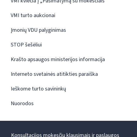
VMI kviečia į „Pasimatymą su mokesčiais“
VMI turto aukcionai
Įmonių VDU palyginimas
STOP šešėliui
Krašto apsaugos ministerijos informacija
Interneto svetainės atitikties paraiška
Ieškome turto savininkų
Nuorodos
Konsultacijos mokesčių klausimais ir paslaugos