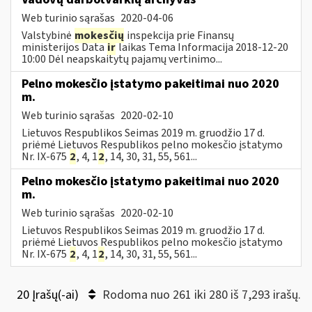
Web turinio sąrašas
2020-04-06
Valstybinė
mokesčių
inspekcija prie Finansų
ministerijos Data
ir
laikas Tema Informacija 2018-12-20
10:00 Dėl neapskaitytų pajamų vertinimo...
Pelno mokesčio įstatymo pakeitimai nuo 2020
m.
Web turinio sąrašas
2020-02-10
Lietuvos Respublikos Seimas 2019 m. gruodžio 17 d.
priėmė Lietuvos Respublikos pelno mokesčio įstatymo
Nr. IX-675
2
, 4, 1
2
, 14, 30, 31, 55, 561...
Pelno mokesčio įstatymo pakeitimai nuo 2020
m.
Web turinio sąrašas
2020-02-10
Lietuvos Respublikos Seimas 2019 m. gruodžio 17 d.
priėmė Lietuvos Respublikos pelno mokesčio įstatymo
Nr. IX-675
2
, 4, 1
2
, 14, 30, 31, 55, 561...
20 Įrašų(-ai)
Rodoma nuo 261 iki 280 iš 7,293 irašų.