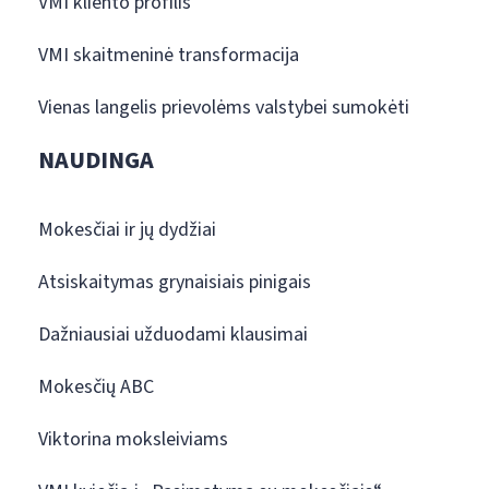
VMI kliento profilis
VMI skaitmeninė transformacija
Vienas langelis prievolėms valstybei sumokėti
NAUDINGA
Mokesčiai ir jų dydžiai
Atsiskaitymas grynaisiais pinigais
Dažniausiai užduodami klausimai
Mokesčių ABC
Viktorina moksleiviams