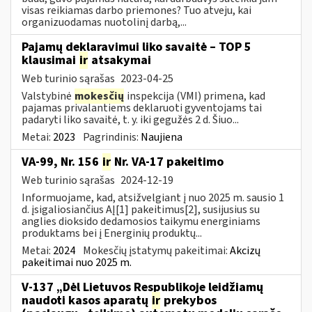
visas reikiamas darbo priemones? Tuo atveju, kai
organizuodamas nuotolinį darbą,...
Pajamų deklaravimui liko savaitė – TOP 5
klausimai
ir
atsakymai
Web turinio sąrašas
2023-04-25
Valstybinė
mokesčių
inspekcija (VMI) primena, kad
pajamas privalantiems deklaruoti gyventojams tai
padaryti liko savaitė, t. y. iki gegužės 2 d. Šiuo...
Metai:
2023
Pagrindinis:
Naujiena
VA-99, Nr. 156
ir
Nr. VA-17 pakeitimo
Web turinio sąrašas
2024-12-19
Informuojame, kad, atsižvelgiant į nuo 2025 m. sausio 1
d. įsigaliosiančius AĮ[1] pakeitimus[2], susijusius su
anglies dioksido dedamosios taikymu energiniams
produktams bei į Energinių produktų...
Metai:
2024
Mokesčių įstatymų pakeitimai:
Akcizų
pakeitimai nuo 2025 m.
V-137 „Dėl Lietuvos Respublikoje leidžiamų
naudoti kasos aparatų
ir
prekybos