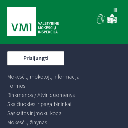
Prisijungti
Mokesčių mokėtojų informacija
Formos
Rinkmenos / Atviri duomenys
Skaičiuoklės ir pagalbininkai
Sąskaitos ir įmokų kodai
Mokesčių žinynas