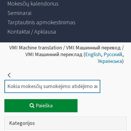
Mokesčių kalendorius
Seminarai
Tarptautinis apmokestinimas
Kontaktai / Apklausa
VMI Machine translation / VMI Машинный перевод /
VMI Машинний переклад (
English
,
Русский
,
Українська
)
Paieška
Kategorijos