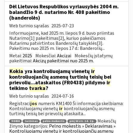
Dėl Lietuvos Respublikos vyriausybės 2004 m.
balandžio 9 d. nutarimo Nr. 408 pakeitimo
(banderolės)
Web turinio sąrašas
2025-07-23
Informuojame, kad 2025 m. liepos 9 d. buvo priimtas
Nutarimo[1] pakeitimas[2], kuriuo pakeičiamos
Nutarimu patvirtintos Banderolių taisyklės[3].
Pakeitimu nuo 2025 m. liepos 17 d.: Banderolių...
Metai:
2025
Mokesčiai:
Akcizai
Mokesčių įstatymų
pakeitimai:
Akcizų pakeitimai nuo 2025 m.
Kokia
yra kontroliuojamų vienetų
ir
kontroliuojančių asmenų turtinių teisių bei
prievolių...ataskaitos (FR0438) pildymo
ir
teikimo
tvarka
?
Web turinio sąrašas
2024-07-16
Registraci
jos
numeris KM1400 Ši informacija skelbiama:
Kontroliuojamų vienetų
ir
kontroliuojančių asmenų
turtinių teisių bei prievolių ataskaita...
Mokesčių
fr0438
terminas
pelno mokestis
pmį 50 str. 2 d. 2 p.
žinyno kategorijos:
Pelno mokestis » Deklaravimas »
Kontroliuojamų vienetų ir kontroliuojančių asmenų