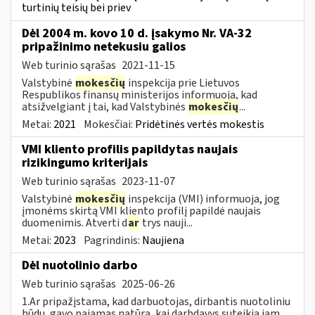
turtinių teisių bei priev
Dėl 2004 m. kovo 10 d. įsakymo Nr. VA-32
pripažinimo netekusiu galios
Web turinio sąrašas
2021-11-15
Valstybinė
mokesčių
inspekcija prie Lietuvos
Respublikos finansų ministerijos informuoja, kad
atsižvelgiant į tai, kad Valstybinės
mokesčių
...
Metai:
2021
Mokesčiai:
Pridėtinės vertės mokestis
VMI kliento profilis papildytas naujais
rizikingumo kriterijais
Web turinio sąrašas
2023-11-07
Valstybinė
mokesčių
inspekcija (VMI) informuoja, jog
įmonėms skirtą VMI kliento profilį papildė naujais
duomenimis. Atverti d
ar
trys nauji...
Metai:
2023
Pagrindinis:
Naujiena
Dėl nuotolinio darbo
Web turinio sąrašas
2025-06-26
1.Ar pripažįstama, kad darbuotojas, dirbantis nuotoliniu
būdu, gavo pajamas natūra, kai darbdavys suteikia jam