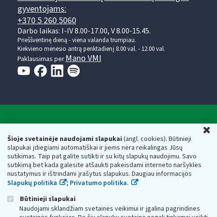
gyventojams:
+370 5 260 5060
Darbo laikas: I-IV 8.00-17.00, V 8.00-15.45.
Prieššventinę dieną - viena valanda trumpiau.
Kiekvieno mėnesio antrą penktadienį 8.00 val. - 12.00 val.
Mano VMI
Paklausimas per
Valstybinė mokesčių inspekcija prie Lietuvos
U
Respublikos finansų ministerijos
Šioje svetainėje naudojami slapukai
(angl. cookies). Būtinieji
slapukai įdiegiami automatiškai ir jiems nėra reikalingas Jūsų
Biudžetinė įstaiga. Juridinio asmens kodas — 188659752,
sutikimas. Taip pat galite sutikti ir su kitų slapukų naudojimu. Savo
adresas: Vasario 16-osios g. 14, 01107 Vilnius, Lietuva, el.paštas:
sutikimą bet kada galėsite atšaukti pakeisdami interneto naršyklės
vmi@vmi.lt
, E. pristatymo dėžutės adresas 188659752
nustatymus ir ištrindami įrašytus slapukus. Daugiau informacijos
Duomenys apie Valstybinę mokesčių inspekciją prie Lietuvos
Slapukų politika
;
Privatumo politika.
Respublikos finansų ministerijos kaupiami ir saugomi Juridinių
asmenų registre
Būtinieji slapukai
Naudojami sklandžiam svetainės veikimui ir įgalina pagrindines