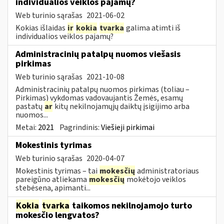
individualios veiklos pajamų?
Web turinio sąrašas
2021-06-02
Kokias išlaidas
ir
kokia
tvarka
galima atimti iš
individualios veiklos pajamų?
Administracinių patalpų nuomos viešasis
pirkimas
Web turinio sąrašas
2021-10-08
Administracinių patalpų nuomos pirkimas (toliau –
Pirkimas) vykdomas vadovaujantis Žemės, esamų
pastatų
ar
kitų nekilnojamųjų daiktų įsigijimo arba
nuomos...
Metai:
2021
Pagrindinis:
Viešieji pirkimai
Mokestinis tyrimas
Web turinio sąrašas
2020-04-07
Mokestinis tyrimas – tai
mokesčių
administratoriaus
pareigūno atliekama
mokesčių
mokėtojo veiklos
stebėsena, apimanti...
Kokia
tvarka
taikomos nekilnojamojo turto
mokesčio lengvatos?