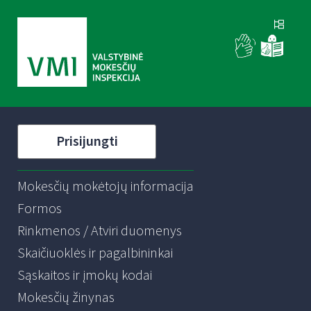
Prisijungti
Mokesčių mokėtojų informacija
Formos
Rinkmenos / Atviri duomenys
Skaičiuoklės ir pagalbininkai
Sąskaitos ir įmokų kodai
Mokesčių žinynas