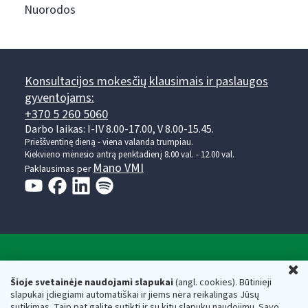
Nuorodos
Konsultacijos mokesčių klausimais ir paslaugos
gyventojams:
+370 5 260 5060
Darbo laikas: I-IV 8.00-17.00, V 8.00-15.45.
Prieššventinę dieną - viena valanda trumpiau.
Kiekvieno mėnesio antrą penktadienį 8.00 val. - 12.00 val.
Mano VMI
Paklausimas per
Valstybinė mokesčių inspekcija prie Lietuvos
U
Respublikos finansų ministerijos
Šioje svetainėje naudojami slapukai
(angl. cookies). Būtinieji
slapukai įdiegiami automatiškai ir jiems nėra reikalingas Jūsų
Biudžetinė įstaiga. Juridinio asmens kodas — 188659752,
sutikimas. Taip pat galite sutikti ir su kitų slapukų naudojimu. Savo