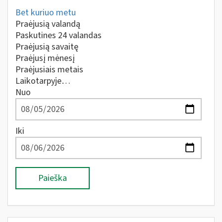
Bet kuriuo metu
Praėjusią valandą
Paskutines 24 valandas
Praėjusią savaitę
Praėjusį mėnesį
Praėjusiais metais
Laikotarpyje…
Nuo
Iki
Paieška