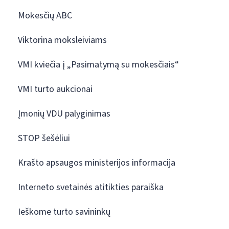
Mokesčių ABC
Viktorina moksleiviams
VMI kviečia į „Pasimatymą su mokesčiais“
VMI turto aukcionai
Įmonių VDU palyginimas
STOP šešėliui
Krašto apsaugos ministerijos informacija
Interneto svetainės atitikties paraiška
Ieškome turto savininkų