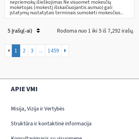
nepriemokų išieškojimas Ne visuomet mokesčių
mokėtojas (mokestį išskaičiuojantis asmuo) gali
įstatymų nustatytais terminais sumokėti mokesčius...
5 Įrašų(-ai)
Rodoma nuo 1 iki 5 iš 7,292 irašų.
1
2
3
...
1459
APIE VMI
Misija, Vizija ir Vertybės
Struktūra ir kontaktinė informacija
Konsultavimasis su visuomene