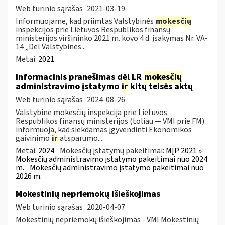
Web turinio sąrašas
2021-03-19
Informuojame, kad priimtas Valstybinės
mokesčių
inspekcijos prie Lietuvos Respublikos finansų
ministerijos viršininko 2021 m. kovo 4 d. įsakymas Nr. VA-
14 „Dėl Valstybinės...
Metai:
2021
Informacinis pranešimas dėl LR
mokesčių
administravimo įstatymo
ir
kitų teisės aktų
Web turinio sąrašas
2024-08-26
Valstybinė mokesčių inspekcija prie Lietuvos
Respublikos finansų ministerijos (toliau — VMI prie FM)
informuoja, kad siekdamas įgyvendinti Ekonomikos
gaivinimo
ir
atsparumo...
Metai:
2024
Mokesčių įstatymų pakeitimai:
MĮP 2021 »
Mokesčių administravimo įstatymo pakeitimai nuo 2024
m.
Mokesčių administravimo įstatymo pakeitimai nuo
2026 m.
Mokestinių nepriemokų išieškojimas
Web turinio sąrašas
2020-04-07
Mokestinių nepriemokų išieškojimas - VMI Mokestinių