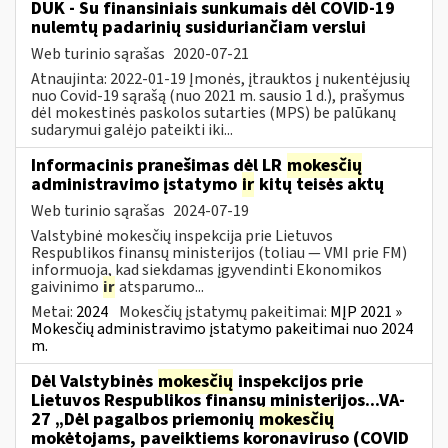
DUK - Su finansiniais sunkumais dėl COVID-19
nulemtų padarinių susiduriančiam verslui
Web turinio sąrašas
2020-07-21
Atnaujinta: 2022-01-19 Įmonės, įtrauktos į nukentėjusių
nuo Covid-19 sąrašą (nuo 2021 m. sausio 1 d.), prašymus
dėl mokestinės paskolos sutarties (MPS) be palūkanų
sudarymui galėjo pateikti iki...
Informacinis pranešimas dėl LR
mokesčių
administravimo įstatymo
ir
kitų teisės aktų
Web turinio sąrašas
2024-07-19
Valstybinė mokesčių inspekcija prie Lietuvos
Respublikos finansų ministerijos (toliau — VMI prie FM)
informuoja, kad siekdamas įgyvendinti Ekonomikos
gaivinimo
ir
atsparumo...
Metai:
2024
Mokesčių įstatymų pakeitimai:
MĮP 2021 »
Mokesčių administravimo įstatymo pakeitimai nuo 2024
m.
Dėl Valstybinės
mokesčių
inspekcijos prie
Lietuvos Respublikos finansų ministerijos...VA-
27 „Dėl pagalbos priemonių
mokesčių
mokėtojams, paveiktiems koronaviruso (COVID