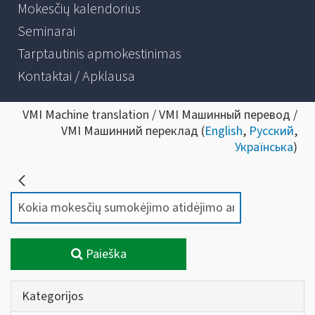
Mokesčių kalendorius
Seminarai
Tarptautinis apmokestinimas
Kontaktai / Apklausa
VMI Machine translation / VMI Машинный перевод /
VMI Машинний переклад (
English
,
Русский
,
Українська
)
Paieška
Kategorijos