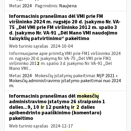
Metai:
2024
Pagrindinis:
Naujiena
Informacinis pranešimas dėl VMI prie FM
viršininko 2024 m. rugsėjo 20 d. įsakymo Nr. VA-
75 „Dėl VMI prie FM viršininko 2012 m. spalio 3
d. įsakymo Nr. VA-91 „Dėl Mano VMI naudojimo
taisyklių patvirtinimo“ pakeitimo
Web turinio sąrašas
2024-10-04
Informuojame apie priimtą VMI prie FM1 viršininko 2024
m. rugsėjo 20 d. įsakymą Nr. VA-75 „Dėl VMI prie FM1
viršininko 201
2
m. spalio 3 d. įsakymo Nr. VA-91 „Dėl
Mano VMI...
Metai:
2024
Mokesčių įstatymų pakeitimai:
MĮP 2021 »
Mokesčių administravimo įstatymo pakeitimai nuo 2024
m.
Informacinis pranešimas dėl
mokesčių
administravimo įstatymo 26 straipsnio 1
dalies...9, 10
ir
12 punktų
ir
2
dalies
apibendrinto paaiškinimo (komentaro)
pakeitimo
Web turinio sąrašas
2024-12-17