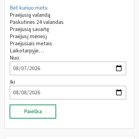
Bet kuriuo metu
Praėjusią valandą
Paskutines 24 valandas
Praėjusią savaitę
Praėjusį mėnesį
Praėjusiais metais
Laikotarpyje…
Nuo
Iki
Paieška