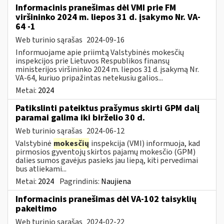
Informacinis pranešimas dėl VMI prie FM
viršininko 2024 m. liepos 31 d. įsakymo Nr. VA-
64 -1
Web turinio sąrašas
2024-09-16
Informuojame apie priimtą Valstybinės mokesčių
inspekcijos prie Lietuvos Respublikos finansų
ministerijos viršininko 2024 m. liepos 31 d. įsakymą Nr.
VA-64, kuriuo pripažintas netekusiu galios...
Metai:
2024
Patikslinti pateiktus prašymus skirti GPM dalį
paramai galima iki birželio 30 d.
Web turinio sąrašas
2024-06-12
Valstybinė
mokesčių
inspekcija (VMI) informuoja, kad
pirmosios gyventojų skirtos pajamų mokesčio (GPM)
dalies sumos gavėjus pasieks jau liepą, kiti pervedimai
bus atliekami...
Metai:
2024
Pagrindinis:
Naujiena
Informacinis pranešimas dėl VA-102 taisyklių
pakeitimo
Web turinio sąrašas
2024-02-22