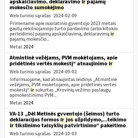
apskaičiavimo, deklaravimo
ir
pajamų
mokesčio
sumokėjimo
Web turinio sąrašas
2024-02-09
Primename apie nuolatinio gyventojo 2023 metais
gautų nekilnojamojo turto pardavimo (arba kitokio
perleidimo) pajamų apskaičiavimą, deklaravimą
ir
pajamų mokesčio...
Metai:
2024
Atmintinė vežėjams, PVM mokėtojams, apie
pridėtinės vertės mokestį“ atnaujinimo
ir
Web turinio sąrašas
2024-09-02
Informuojame, kad atnaujintas leidinys „Atmintinė
vežėjams, PVM mokėtojams, apie pridėtinės vertės
mokestį“
ir
sukurtas „Krovinių vežimo paslaugų
apmokestinimo PVM...
Metai:
2024
VA-13 „Dėl Metinės gyventojo (šeimos) turto
deklaracijos formos
ir
jos
užpildymo,...teikimo
ir
tikslinimo taisyklių patvirtinimo“ pakeitimo
Web turinio sąrašas
2024-10-03