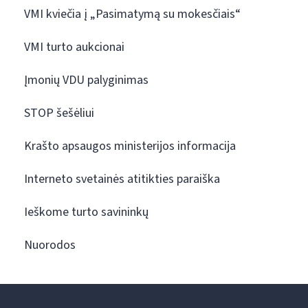
VMI kviečia į „Pasimatymą su mokesčiais“
VMI turto aukcionai
Įmonių VDU palyginimas
STOP šešėliui
Krašto apsaugos ministerijos informacija
Interneto svetainės atitikties paraiška
Ieškome turto savininkų
Nuorodos