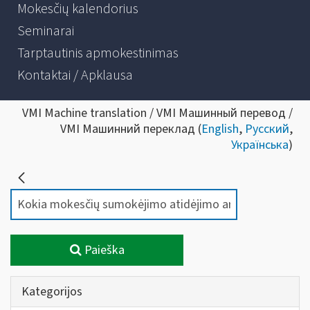
Mokesčių kalendorius
Seminarai
Tarptautinis apmokestinimas
Kontaktai / Apklausa
VMI Machine translation / VMI Машинный перевод /
VMI Машинний переклад (
English
,
Русский
,
Українська
)
Paieška
Kategorijos