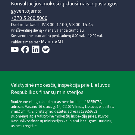
Konsultacijos mokesčių klausimais ir paslaugos
gyventojams:
+370 5 260 5060
Darbo laikas: I-IV 8.00-17.00, V 8.00-15.45.
Prieššventinę dieną - viena valanda trumpiau.
Kiekvieno mėnesio antrą penktadienį 8.00 val. - 12.00 val.
Mano VMI
Paklausimas per
Valstybinė mokesčių inspekcija prie Lietuvos
Respublikos finansų ministerijos
Biudžetinė įstaiga. Juridinio asmens kodas — 188659752,
adresas: Vasario 16-osios g. 14, 01107 Vilnius, Lietuva, el.paštas:
vmi@vmi.lt
, E. pristatymo dėžutės adresas 188659752
Duomenys apie Valstybinę mokesčių inspekciją prie Lietuvos
Respublikos finansų ministerijos kaupiami ir saugomi Juridinių
asmenų registre