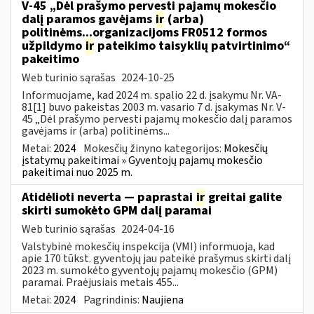
V-45 „Dėl prašymo pervesti pajamų mokesčio
dalį paramos gavėjams
ir
(arba)
politinėms...organizacijoms FR0512 formos
užpildymo
ir
pateikimo taisyklių patvirtinimo“
pakeitimo
Web turinio sąrašas
2024-10-25
Informuojame, kad 2024 m. spalio 22 d. įsakymu Nr. VA-
81[1] buvo pakeistas 2003 m. vasario 7 d. įsakymas Nr. V-
45 „Dėl prašymo pervesti pajamų mokesčio dalį paramos
gavėjams ir (arba) politinėms...
Metai:
2024
Mokesčių žinyno kategorijos:
Mokesčių
įstatymų pakeitimai » Gyventojų pajamų mokesčio
pakeitimai nuo 2025 m.
Atidėlioti neverta — paprastai
ir
greitai galite
skirti sumokėto GPM dalį paramai
Web turinio sąrašas
2024-04-16
Valstybinė mokesčių inspekcija (VMI) informuoja, kad
apie 170 tūkst. gyventojų jau pateikė prašymus skirti dalį
2023 m. sumokėto gyventojų pajamų mokesčio (GPM)
paramai. Praėjusiais metais 455...
Metai:
2024
Pagrindinis:
Naujiena