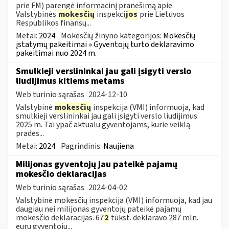
prie FM) parengė informacinį pranešimą apie
Valstybinės
mokesčių
inspekci
jos
prie Lietuvos
Respublikos finansų...
Metai:
2024
Mokesčių žinyno kategorijos:
Mokesčių
įstatymų pakeitimai » Gyventojų turto deklaravimo
pakeitimai nuo 2024 m.
Smulkieji verslininkai jau gali įsigyti verslo
liudijimus kitiems metams
Web turinio sąrašas
2024-12-10
Valstybinė
mokesčių
inspekcija (VMI) informuoja, kad
smulkieji verslininkai jau gali įsigyti verslo liudijimus
2025 m. Tai ypač aktualu gyventojams, kurie veiklą
pradės...
Metai:
2024
Pagrindinis:
Naujiena
Milijonas gyventojų jau pateikė pajamų
mokesčio deklaracijas
Web turinio sąrašas
2024-04-02
Valstybinė mokesčių inspekcija (VMI) informuoja, kad jau
daugiau nei milijonas gyventojų pateikė pajamų
mokesčio deklaracijas. 67
2
tūkst. deklaravo 287 mln.
eurų gyventojų...