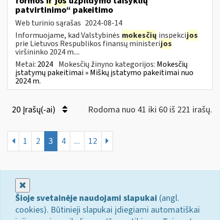
formos
ir
jos
užpildymo taisyklių
patvirtinimo“ pakeitimo
Web turinio sąrašas
2024-08-14
Informuojame, kad Valstybinės
mokesčių
inspekci
jos
prie Lietuvos Respublikos finansų ministeri
jos
viršininko 2024 m....
Metai:
2024
Mokesčių žinyno kategorijos:
Mokesčių
įstatymų pakeitimai » Miškų įstatymo pakeitimai nuo
2024 m.
20 Įrašų(-ai)
Rodoma nuo 41 iki 60 iš 221 irašų.
1
2
3
4
...
12
Uždaryti
Šioje svetainėje naudojami slapukai
(angl.
cookies). Būtinieji slapukai įdiegiami automatiškai