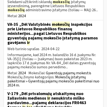
Siekdami užtikrinti sklandų
mokesčių
įstatymų
įgyvendinimą, parengėme Lietuvos Respublikos
mokesčių
administravimo įstatymo (toliau — MAĮ) 26...
Metai:
2024
VA-35 „Dėl Valstybinės
mokesčių
inspekcijos
prie Lietuvos Respublikos finansų
ministerijos...pagal Lietuvos Respublikos
gyventojų pajamų mokesčio įstatymą paramos
gavėjams
ir
Web turinio sąrašas
2024-04-22
Informuojame, kad 2024 m. balandžio 16 d. įsakymu Nr.
VA-35[1] (toliau — Įsakymas) buvo pakeistas 2023 m.
lapkričio 17 d. įsakymas Nr. VA-84 „Dėl dalies gyventojų
pajamų mokesčio sumos pervedimo...
Metai:
2024
Mokesčiai:
Gyventojų pajamų mokestis
Mokesčių žinyno kategorijos:
Mokesčių įstatymų
pakeitimai » Gyventojų pajamų mokesčio pakeitimai nuo
2024 m.
V-179 „Dėl privalomųjų atskaitymų nuo
žaliavinės medienos
ir
nenukirsto miško
pardavimo...pajamų deklaracijos FR0463