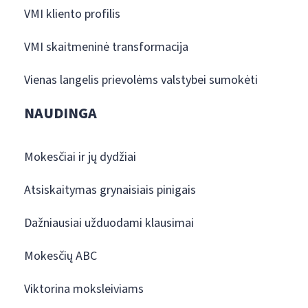
VMI kliento profilis
VMI skaitmeninė transformacija
Vienas langelis prievolėms valstybei sumokėti
NAUDINGA
Mokesčiai ir jų dydžiai
Atsiskaitymas grynaisiais pinigais
Dažniausiai užduodami klausimai
Mokesčių ABC
Viktorina moksleiviams