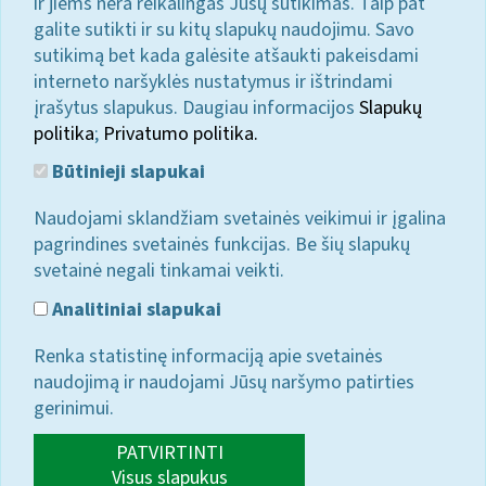
ir jiems nėra reikalingas Jūsų sutikimas. Taip pat
galite sutikti ir su kitų slapukų naudojimu. Savo
sutikimą bet kada galėsite atšaukti pakeisdami
interneto naršyklės nustatymus ir ištrindami
įrašytus slapukus. Daugiau informacijos
Slapukų
politika
;
Privatumo politika.
Būtinieji slapukai
Naudojami sklandžiam svetainės veikimui ir įgalina
pagrindines svetainės funkcijas. Be šių slapukų
svetainė negali tinkamai veikti.
Analitiniai slapukai
Renka statistinę informaciją apie svetainės
naudojimą ir naudojami Jūsų naršymo patirties
gerinimui.
PATVIRTINTI
Visus slapukus