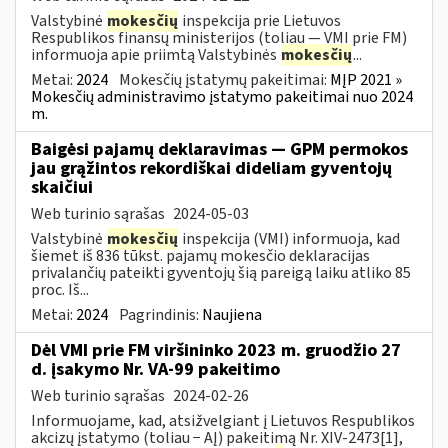
Valstybinė
mokesčių
inspekcija prie Lietuvos
Respublikos finansų ministerijos (toliau ― VMI prie FM)
informuoja apie priimtą Valstybinės
mokesčių
...
Metai:
2024
Mokesčių įstatymų pakeitimai:
MĮP 2021 »
Mokesčių administravimo įstatymo pakeitimai nuo 2024
m.
Baigėsi pajamų deklaravimas — GPM permokos
jau grąžintos rekordiškai dideliam gyventojų
skaičiui
Web turinio sąrašas
2024-05-03
Valstybinė
mokesčių
inspekcija (VMI) informuoja, kad
šiemet iš 836 tūkst. pajamų mokesčio deklaracijas
privalančių pateikti gyventojų šią pareigą laiku atliko 85
proc. Iš...
Metai:
2024
Pagrindinis:
Naujiena
Dėl VMI prie FM viršininko 2023 m. gruodžio 27
d. įsakymo Nr. VA-99 pakeitimo
Web turinio sąrašas
2024-02-26
Informuojame, kad, atsižvelgiant į Lietuvos Respublikos
akcizų įstatymo (toliau − AĮ) pakeitimą Nr. XIV-2473[1],