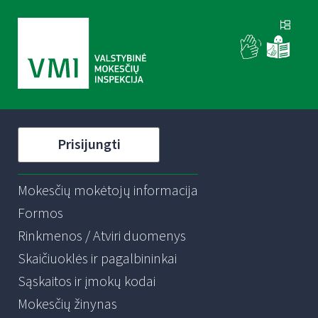
Prisijungti
Mokesčių mokėtojų informacija
Formos
Rinkmenos / Atviri duomenys
Skaičiuoklės ir pagalbininkai
Sąskaitos ir įmokų kodai
Mokesčių žinynas