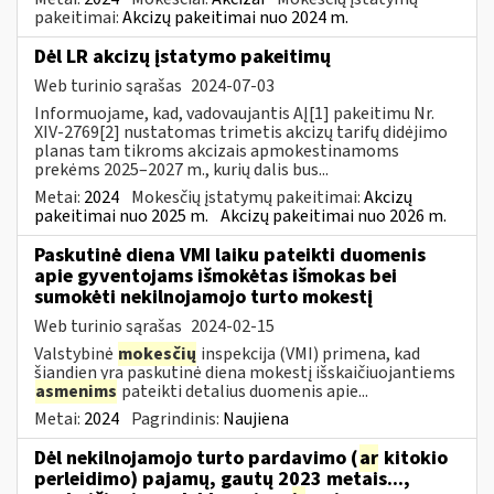
pakeitimai:
Akcizų pakeitimai nuo 2024 m.
Dėl LR akcizų įstatymo pakeitimų
Web turinio sąrašas
2024-07-03
Informuojame, kad, vadovaujantis AĮ[1] pakeitimu Nr.
XIV-2769[2] nustatomas trimetis akcizų tarifų didėjimo
planas tam tikroms akcizais apmokestinamoms
prekėms 2025–2027 m., kurių dalis bus...
Metai:
2024
Mokesčių įstatymų pakeitimai:
Akcizų
pakeitimai nuo 2025 m.
Akcizų pakeitimai nuo 2026 m.
Paskutinė diena VMI laiku pateikti duomenis
apie gyventojams išmokėtas išmokas bei
sumokėti nekilnojamojo turto mokestį
Web turinio sąrašas
2024-02-15
Valstybinė
mokesčių
inspekcija (VMI) primena, kad
šiandien yra paskutinė diena mokestį išskaičiuojantiems
asmenims
pateikti detalius duomenis apie...
Metai:
2024
Pagrindinis:
Naujiena
Dėl nekilnojamojo turto pardavimo (
ar
kitokio
perleidimo) pajamų, gautų 2023 metais...,