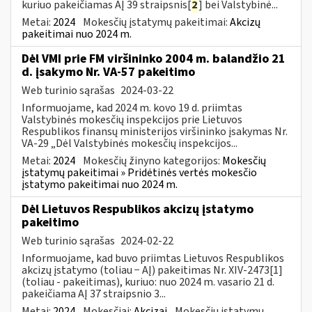
kuriuo pakeičiamas AĮ 39 straipsnis[
2
] bei Valstybinė...
Metai:
2024
Mokesčių įstatymų pakeitimai:
Akcizų
pakeitimai nuo 2024 m.
Dėl VMI prie FM viršininko 2004 m. balandžio 21
d. įsakymo Nr. VA-57 pakeitimo
Web turinio sąrašas
2024-03-22
Informuojame, kad 2024 m. kovo 19 d. priimtas
Valstybinės mokesčių inspekcijos prie Lietuvos
Respublikos finansų ministerijos viršininko įsakymas Nr.
VA-29 „Dėl Valstybinės mokesčių inspekcijos...
Metai:
2024
Mokesčių žinyno kategorijos:
Mokesčių
įstatymų pakeitimai » Pridėtinės vertės mokesčio
įstatymo pakeitimai nuo 2024 m.
Dėl Lietuvos Respublikos akcizų įstatymo
pakeitimo
Web turinio sąrašas
2024-02-22
Informuojame, kad buvo priimtas Lietuvos Respublikos
akcizų įstatymo (toliau − AĮ) pakeitimas Nr. XIV-2473[1]
(toliau - pakeitimas), kuriuo: nuo 2024 m. vasario 21 d.
pakeičiama AĮ 37 straipsnio 3...
Metai:
2024
Mokesčiai:
Akcizai
Mokesčių įstatymų