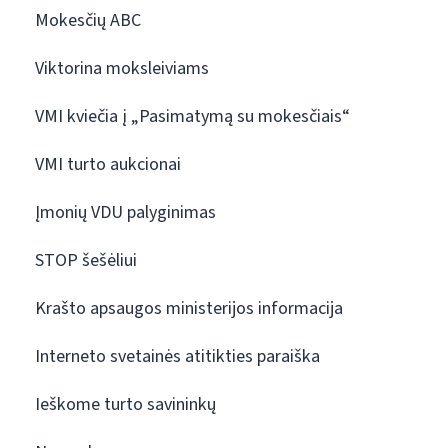
Mokesčių ABC
Viktorina moksleiviams
VMI kviečia į „Pasimatymą su mokesčiais“
VMI turto aukcionai
Įmonių VDU palyginimas
STOP šešėliui
Krašto apsaugos ministerijos informacija
Interneto svetainės atitikties paraiška
Ieškome turto savininkų