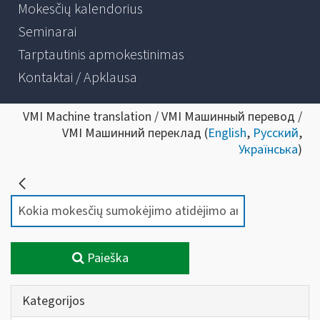
Mokesčių kalendorius
Seminarai
Tarptautinis apmokestinimas
Kontaktai / Apklausa
VMI Machine translation / VMI Машинный перевод /
VMI Машинний переклад (
English
,
Русский
,
Українська
)
Paieška
Kategorijos