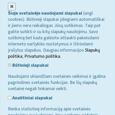
Uždaryti
Šioje svetainėje naudojami slapukai
(angl.
cookies). Būtinieji slapukai įdiegiami automatiškai
ir jiems nėra reikalingas Jūsų sutikimas. Taip pat
galite sutikti ir su kitų slapukų naudojimu. Savo
sutikimą bet kada galėsite atšaukti pakeisdami
interneto naršyklės nustatymus ir ištrindami
įrašytus slapukus. Daugiau informacijos
Slapukų
politika
;
Privatumo politika.
Būtinieji slapukai
Naudojami sklandžiam svetainės veikimui ir įgalina
pagrindines svetainės funkcijas. Be šių slapukų
svetainė negali tinkamai veikti.
Analitiniai slapukai
Renka statistinę informaciją apie svetainės