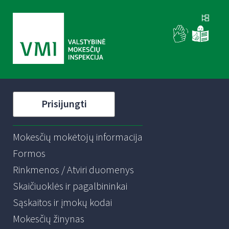
Prisijungti
Mokesčių mokėtojų informacija
Formos
Rinkmenos / Atviri duomenys
Skaičiuoklės ir pagalbininkai
Sąskaitos ir įmokų kodai
Mokesčių žinynas