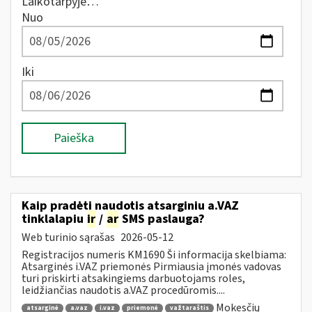
Laikotarpyje…
Nuo
Iki
Paieška
Kaip pradėti naudotis atsarginiu a.VAZ
tinklalapiu
ir
/
ar
SMS paslauga?
Web turinio sąrašas
2026-05-12
Registracijos numeris KM1690 Ši informacija skelbiama:
Atsarginės i.VAZ priemonės Pirmiausia įmonės vadovas
turi priskirti atsakingiems darbuotojams roles,
leidžiančias naudotis a.VAZ procedūromis....
Mokesčių
atsarginė
a.vaz
i.vaz
priemonė
važtaraštis