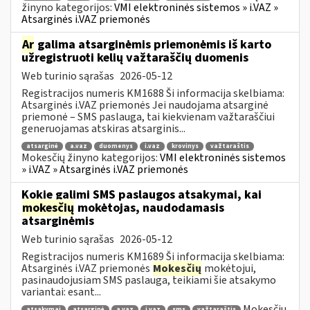
žinyno kategorijos:
VMI elektroninės sistemos » i.VAZ »
Atsarginės i.VAZ priemonės
Ar
galima atsarginėmis priemonėmis iš karto
užregistruoti kelių važtaraščių duomenis
Web turinio sąrašas
2026-05-12
Registracijos numeris KM1688 Ši informacija skelbiama:
Atsarginės i.VAZ priemonės Jei naudojama atsarginė
priemonė – SMS paslauga, tai kiekvienam važtaraščiui
generuojamas atskiras atsarginis...
atsarginė
a.vaz
duomenys
i.vaz
krovinys
važtaraštis
Mokesčių žinyno kategorijos:
VMI elektroninės sistemos
» i.VAZ » Atsarginės i.VAZ priemonės
Kokie galimi SMS paslaugos atsakymai, kai
mokesčių
mokėtojas, naudodamasis
atsarginėmis
Web turinio sąrašas
2026-05-12
Registracijos numeris KM1689 Ši informacija skelbiama:
Atsarginės i.VAZ priemonės
Mokesčių
mokėtojui,
pasinaudojusiam SMS paslauga, teikiami šie atsakymo
variantai: esant...
Mokesčių
atsakymai
atsarginė
a.vaz
i.vaz
sms
važtaraštis