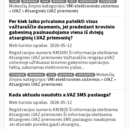
a.vaz
duomenys
i.vaz
krovinys
sms
važtaraštis
atsarginis
Mokesčių žinyno kategorijos:
VMI elektroninės sistemos
» i.VAZ » Atsarginės i.VAZ priemonės
Per kiek laiko privaloma pateikti visus
važtaraščio duomenis, jei pradedant krovinio
gabenimą pasinaudojama viena iš dviejų
atsarginių i.VAZ priemonių?
Web turinio sąrašas
2026-05-12
Registracijos numeris KM1691 Ši informacija skelbiama:
Atsarginės i.VAZ priemonės Važtaraščio rengėjui a.VAZ
sistemoje užfiksavus krovinio gabenimo operacijos
faktą, sukuriamas elektroninis įrašas...
Mokesčių
atsarginė
duomenys
i.vaz
priemonė
važtaraštis
žinyno kategorijos:
VMI elektroninės sistemos » i.VAZ »
Atsarginės i.VAZ priemonės
Kada aktualu naudotis a.VAZ SMS paslauga?
Web turinio sąrašas
2026-05-12
Registracijos numeris KM3825 Ši informacija skelbiama:
Atsarginės i.VAZ priemonės Ši informacija skelbiama:
Atsarginės i.VAZ priemonės SMS paslaugos naudojimas
Jei atsirado poreikis gauti atsarginį...