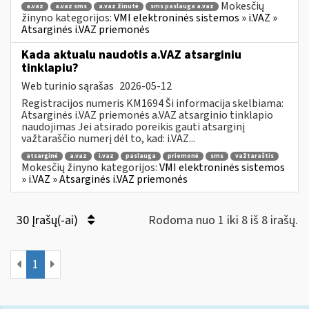
Mokesčių
a.vaz
a.vaz sms
a.vaz žinutė
sms paslauga a.vaz
žinyno kategorijos:
VMI elektroninės sistemos » i.VAZ »
Atsarginės i.VAZ priemonės
Kada aktualu naudotis a.VAZ atsarginiu
tinklapiu?
Web turinio sąrašas
2026-05-12
Registracijos numeris KM1694 Ši informacija skelbiama:
Atsarginės i.VAZ priemonės a.VAZ atsarginio tinklapio
naudojimas Jei atsirado poreikis gauti atsarginį
važtaraščio numerį dėl to, kad: i.VAZ...
atsarginė
a.vaz
i.vaz
paslauga
priemonė
sms
važtaraštis
Mokesčių žinyno kategorijos:
VMI elektroninės sistemos
» i.VAZ » Atsarginės i.VAZ priemonės
30 Įrašų(-ai)
Rodoma nuo 1 iki 8 iš 8 irašų.
1