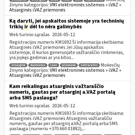
žinyno kategorijos:
VMI elektroninės sistemos » i.VAZ »
Atsarginės i.VAZ priemonės
Ką daryti, jei apskaitos sistemoje yra techninių
trikių
ir
dėl to nėra galimybės
Web turinio sąrašas
2026-05-12
Registracijos numeris KM1692 Ši informacija skelbiama:
Atsarginės i.VAZ priemonės Jei Jūsų apskaitos
sistemoje, iš kurios generuojate važtaraščio rinkmenas,
yra įvykęs gedimas ar yra kitos...
Mokesčių
atsarginė
duomenys
i.vaz
priemonė
važtaraštis
žinyno kategorijos:
VMI elektroninės sistemos » i.VAZ »
Atsarginės i.VAZ priemonės
Kam reikalingas atsarginis važtaraščio
numeris, gautas per atsarginį a.VAZ portalą
arba SMS paslauga?
Web turinio sąrašas
2026-05-12
Registracijos numeris KM1693 Ši informacija skelbiama:
Atsarginės i.VAZ priemonės Atsarginis važtaraščio
numeris, gautas per atsarginį a.VAZ portalą arba SMS
paslauga (numeriu +370 660 01882),...