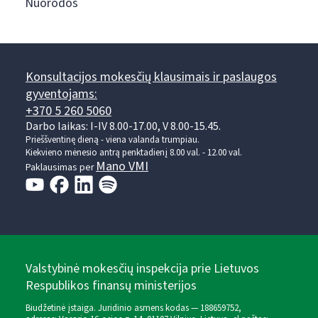
Nuorodos
Konsultacijos mokesčių klausimais ir paslaugos
gyventojams:
+370 5 260 5060
Darbo laikas: I-IV 8.00-17.00, V 8.00-15.45.
Prieššventinę dieną - viena valanda trumpiau.
Kiekvieno mėnesio antrą penktadienį 8.00 val. - 12.00 val.
Mano VMI
Paklausimas per
Valstybinė mokesčių inspekcija prie Lietuvos
Respublikos finansų ministerijos
Biudžetinė įstaiga. Juridinio asmens kodas — 188659752,