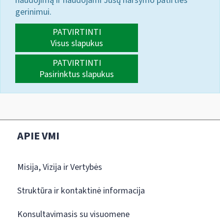
naudojimą ir naudojami Jūsų naršymo patirties
gerinimui.
PATVIRTINTI
Visus slapukus
PATVIRTINTI
Pasirinktus slapukus
APIE VMI
Misija, Vizija ir Vertybės
Struktūra ir kontaktinė informacija
Konsultavimasis su visuomene