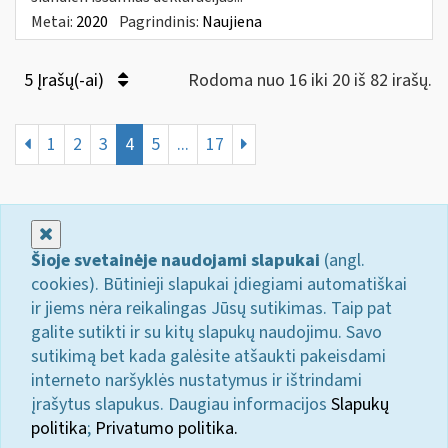
Metai:
2020
Pagrindinis:
Naujiena
5 Įrašų(-ai)
Rodoma nuo 16 iki 20 iš 82 irašų.
1
2
3
4
5
...
17
Uždaryti
Šioje svetainėje naudojami slapukai
(angl.
cookies). Būtinieji slapukai įdiegiami automatiškai
ir jiems nėra reikalingas Jūsų sutikimas. Taip pat
galite sutikti ir su kitų slapukų naudojimu. Savo
sutikimą bet kada galėsite atšaukti pakeisdami
interneto naršyklės nustatymus ir ištrindami
įrašytus slapukus. Daugiau informacijos
Slapukų
politika
;
Privatumo politika.