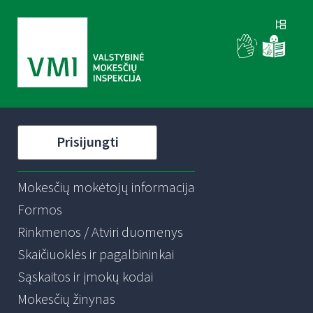
Prisijungti
Mokesčių mokėtojų informacija
Formos
Rinkmenos / Atviri duomenys
Skaičiuoklės ir pagalbininkai
Sąskaitos ir įmokų kodai
Mokesčių žinynas