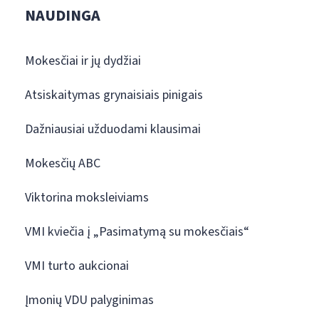
NAUDINGA
Mokesčiai ir jų dydžiai
Atsiskaitymas grynaisiais pinigais
Dažniausiai užduodami klausimai
Mokesčių ABC
Viktorina moksleiviams
VMI kviečia į „Pasimatymą su mokesčiais“
VMI turto aukcionai
Įmonių VDU palyginimas