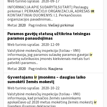
Web turinio sąrašas
2020-09-17
INFORMACIJA APIE SUDARYTĄ SUTARTĮ Paslaugų
pirkimai I. PERKANČIOJI ORGANIZACIJA, ADRESAS
IR
KONTAKTINIAI DUOMENYS: I.1. Perkančiosios
organizacijos pavadinimas...
Metai:
2020
Pagrindinis:
Viešieji pirkimai
Paramos gavėjų statusą užtikrina teisingas
paramos panaudojimas
Web turinio sąrašas
2020-12-09
Valstybinė mokesčių inspekcija (toliau – VMI)
informuoja, jog paramos sulaukę paramos gavėjai
ir
paramą suteikusios įmonės kiekvienais metais turi
pateikti paramos...
Metai:
2020
Pagrindinis:
Naujiena
Gyventojams
ir
įmonėms – daugiau laiko
sumokėti žemės mokestį
Web turinio sąrašas
2020-10-22
Valstybinė mokesčių inspekcija (toliau – VMI)
informuoja, kad privačios žemės savininkams
apskaičiavo už 2020 metus mokėtiną žemės mokestį
ir
šiandien išsamias deklaracijas...