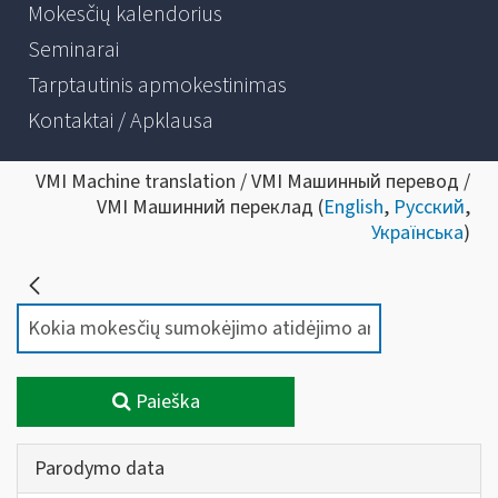
Mokesčių kalendorius
Seminarai
Tarptautinis apmokestinimas
Kontaktai / Apklausa
VMI Machine translation / VMI Машинный перевод /
VMI Машинний переклад (
English
,
Русский
,
Українська
)
Paieška
Parodymo data