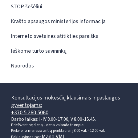
STOP šešėliui
Krašto apsaugos ministerijos informacija
Interneto svetainės atitikties paraiška
Ieškome turto savininkų
Nuorodos
Konsultacijos mokesčių klausimais ir paslaugos
gyventojams:
+370 5 260 5060
Darbo laikas: I-IV 8.00-17.00, V 8.00-15.45.
Prieššventinę dieną - viena valanda trumpiau.
Kiekvieno mėnesio antrą penktadienį 8.00 val. - 12.00 val.
Mano VMI
Paklausimas per