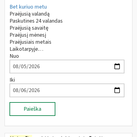
Bet kuriuo metu
Praėjusią valandą
Paskutines 24 valandas
Praėjusią savaitę
Praėjusį mėnesį
Praėjusiais metais
Laikotarpyje…
Nuo
Iki
Paieška