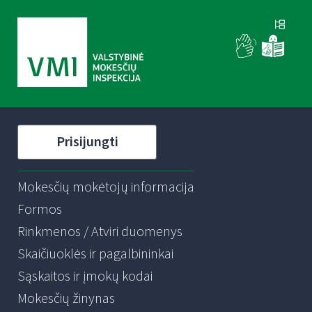
Prisijungti
Mokesčių mokėtojų informacija
Formos
Rinkmenos / Atviri duomenys
Skaičiuoklės ir pagalbininkai
Sąskaitos ir įmokų kodai
Mokesčių žinynas