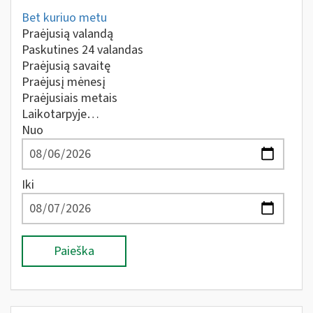
Bet kuriuo metu
Praėjusią valandą
Paskutines 24 valandas
Praėjusią savaitę
Praėjusį mėnesį
Praėjusiais metais
Laikotarpyje…
Nuo
Iki
Paieška