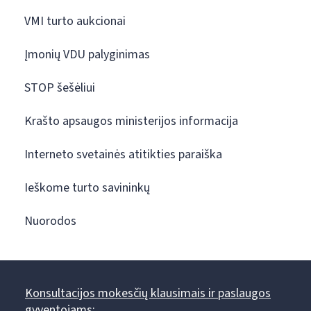
VMI turto aukcionai
Įmonių VDU palyginimas
STOP šešėliui
Krašto apsaugos ministerijos informacija
Interneto svetainės atitikties paraiška
Ieškome turto savininkų
Nuorodos
Konsultacijos mokesčių klausimais ir paslaugos
gyventojams: