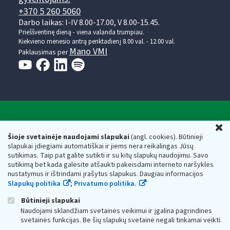
+370 5 260 5060
Darbo laikas: I-IV 8.00-17.00, V 8.00-15.45.
Prieššventinę dieną - viena valanda trumpiau.
Kiekvieno mėnesio antrą penktadienį 8.00 val. - 12.00 val.
Mano VMI
Paklausimas per
Valstybinė mokesčių inspekcija prie Lietuvos
U
Respublikos finansų ministerijos
Šioje svetainėje naudojami slapukai
(angl. cookies). Būtinieji
slapukai įdiegiami automatiškai ir jiems nėra reikalingas Jūsų
Biudžetinė įstaiga. Juridinio asmens kodas — 188659752,
sutikimas. Taip pat galite sutikti ir su kitų slapukų naudojimu. Savo
adresas: Vasario 16-osios g. 14, 01107 Vilnius, Lietuva, el.paštas:
sutikimą bet kada galėsite atšaukti pakeisdami interneto naršyklės
vmi@vmi.lt
, E. pristatymo dėžutės adresas 188659752
nustatymus ir ištrindami įrašytus slapukus. Daugiau informacijos
Duomenys apie Valstybinę mokesčių inspekciją prie Lietuvos
Slapukų politika
;
Privatumo politika.
Respublikos finansų ministerijos kaupiami ir saugomi Juridinių
asmenų registre
Būtinieji slapukai
Naudojami sklandžiam svetainės veikimui ir įgalina pagrindines
svetainės funkcijas. Be šių slapukų svetainė negali tinkamai veikti.