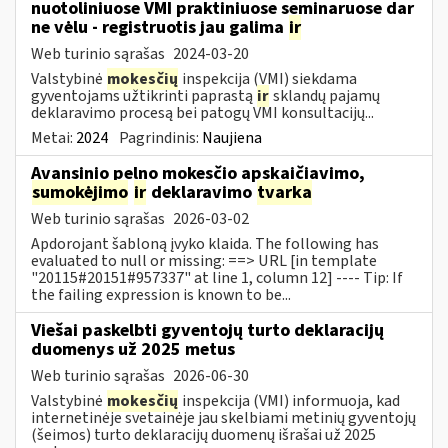
nuotoliniuose VMI praktiniuose seminaruose dar
ne vėlu - registruotis jau galima
ir
Web turinio sąrašas
2024-03-20
Valstybinė
mokesčių
inspekcija (VMI) siekdama
gyventojams užtikrinti paprastą
ir
sklandų pajamų
deklaravimo procesą bei patogų VMI konsultacijų...
Metai:
2024
Pagrindinis:
Naujiena
Avansinio pelno mokesčio apskaičiavimo,
sumokėjimo
ir
deklaravimo
tvarka
Web turinio sąrašas
2026-03-02
Apdorojant šabloną įvyko klaida. The following has
evaluated to null or missing: ==> URL [in template
"20115#20151#957337" at line 1, column 12] ---- Tip: If
the failing expression is known to be...
Viešai paskelbti gyventojų turto deklaracijų
duomenys už 2025 metus
Web turinio sąrašas
2026-06-30
Valstybinė
mokesčių
inspekcija (VMI) informuoja, kad
internetinėje svetainėje jau skelbiami metinių gyventojų
(šeimos) turto deklaracijų duomenų išrašai už 2025