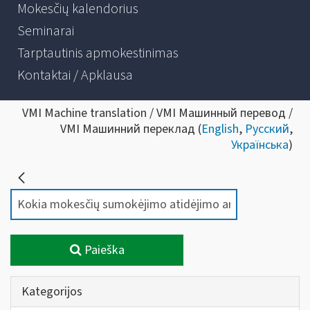
Mokesčių kalendorius
Seminarai
Tarptautinis apmokestinimas
Kontaktai / Apklausa
VMI Machine translation / VMI Машинный перевод /
VMI Машинний переклад (
English
,
Русский
,
Українська
)
Paieška
Kategorijos