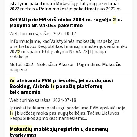
įstatymų pakeitimai » Mokesčių įstatymų pakeitimai
2022 metais » Pelno mokesčio pakeitimai nuo 2022 m.
Dėl VMI prie FM viršininko 2004 m. rugsėjo
2
d.
įsakymo Nr. VA-155 pakeitimo
Web turinio sąrašas
2022-10-17
Informuojame, kad Valstybinės mokesčių inspekcijos
prie Lietuvos Respublikos finansų ministerijos viršininko
202
2
m. spalio 10 d. įsakymu Nr. VA-78[1] nauja
redakcija...
Metai:
2022
Mokesčiai:
Akcizai
Pagrindinis:
Mokesčio
naujiena
Ar
atsiranda PVM prievolės, jei naudojuosi
Booking, Airbnb
ir
panašių platformų
teikiamomis
Web turinio sąrašas
2024-07-18
Įprastai teikiamų paslaugų pardavimo PVM apskaičiuoja
ir
į biudžetą moka paslaugų teikėjas. Tačiau Lietuvos
Respublikos apmokestinamiesiems...
Mokesčių
mokėtojų registrinių duomenų
tvarkymas