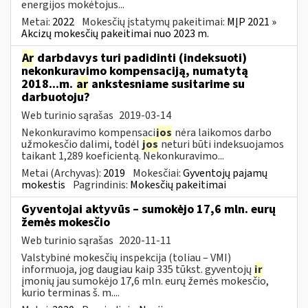
energijos mokėtojus...
Metai:
2022
Mokesčių įstatymų pakeitimai:
MĮP 2021 »
Akcizų mokesčių pakeitimai nuo 2023 m.
Ar
darbdavys turi padidinti (indeksuoti)
nekonkuravimo kompensaciją, numatytą
2018...m.
ar
ankstesniame susitarime su
darbuotoju?
Web turinio sąrašas
2019-03-14
Nekonkuravimo kompensaci
jos
nėra laikomos darbo
užmokesčio dalimi, todėl
jos
neturi būti indeksuojamos
taikant 1,289 koeficientą. Nekonkuravimo...
Metai (Archyvas):
2019
Mokesčiai:
Gyventojų pajamų
mokestis
Pagrindinis:
Mokesčių pakeitimai
Gyventojai aktyvūs – sumokėjo 17,6 mln. eurų
žemės mokesčio
Web turinio sąrašas
2020-11-11
Valstybinė mokesčių inspekcija (toliau – VMI)
informuoja, jog daugiau kaip 335 tūkst. gyventojų
ir
įmonių jau sumokėjo 17,6 mln. eurų žemės mokesčio,
kurio terminas š. m....