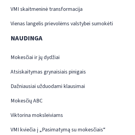
VMI skaitmeninė transformacija
Vienas langelis prievolėms valstybei sumokėti
NAUDINGA
Mokesčiai ir jų dydžiai
Atsiskaitymas grynaisiais pinigais
Dažniausiai užduodami klausimai
Mokesčių ABC
Viktorina moksleiviams
VMI kviečia į „Pasimatymą su mokesčiais“