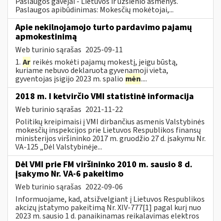
Paslaugos gavėjai - Lietuvos ir užsienio asmenys.
Paslaugos apibūdinimas: Mokesčių mokėtojai,...
Apie nekilnojamojo turto pardavimo pajamų
apmokestinimą
Web turinio sąrašas
2025-09-11
1.
Ar
reikės mokėti pajamų mokestį, jeigu būstą,
kuriame nebuvo deklaruota gyvenamoji vieta,
gyventojas įsigijo 2023 m. spalio
mėn
....
2018 m. I ketvirčio VMI statistinė informacija
Web turinio sąrašas
2021-11-22
Politikų kreipimaisi į VMI dirbančius asmenis Valstybinės
mokesčių inspekcijos prie Lietuvos Respublikos finansų
ministerijos viršininko 2017 m. gruodžio 27 d. įsakymu Nr.
VA-125 „Dėl Valstybinėje...
Dėl VMI prie FM viršininko 2010 m. sausio 8 d.
įsakymo Nr. VA-6 pakeitimo
Web turinio sąrašas
2022-09-06
Informuojame, kad, atsižvelgiant į Lietuvos Respublikos
akcizų įstatymo pakeitimą Nr. XIV-777[1] pagal kurį nuo
2023 m. sausio 1 d. panaikinamas reikalavimas elektros