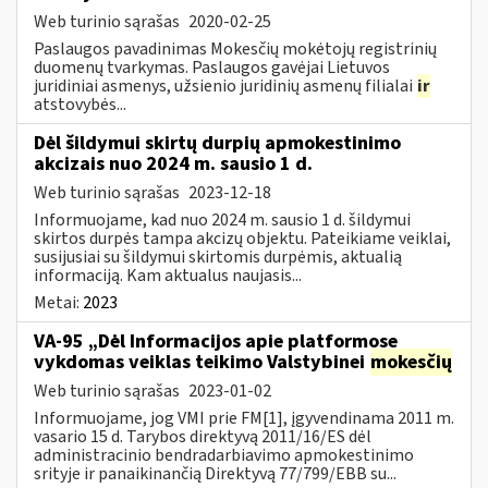
Web turinio sąrašas
2020-02-25
Paslaugos pavadinimas Mokesčių mokėtojų registrinių
duomenų tvarkymas. Paslaugos gavėjai Lietuvos
juridiniai asmenys, užsienio juridinių asmenų filialai
ir
atstovybės...
Dėl šildymui skirtų durpių apmokestinimo
akcizais nuo 2024 m. sausio 1 d.
Web turinio sąrašas
2023-12-18
Informuojame, kad nuo 2024 m. sausio 1 d. šildymui
skirtos durpės tampa akcizų objektu. Pateikiame veiklai,
susijusiai su šildymui skirtomis durpėmis, aktualią
informaciją. Kam aktualus naujasis...
Metai:
2023
VA-95 „Dėl Informacijos apie platformose
vykdomas veiklas teikimo Valstybinei
mokesčių
Web turinio sąrašas
2023-01-02
Informuojame, jog VMI prie FM[1], įgyvendinama 2011 m.
vasario 15 d. Tarybos direktyvą 2011/16/ES dėl
administracinio bendradarbiavimo apmokestinimo
srityje ir panaikinančią Direktyvą 77/799/EBB su...