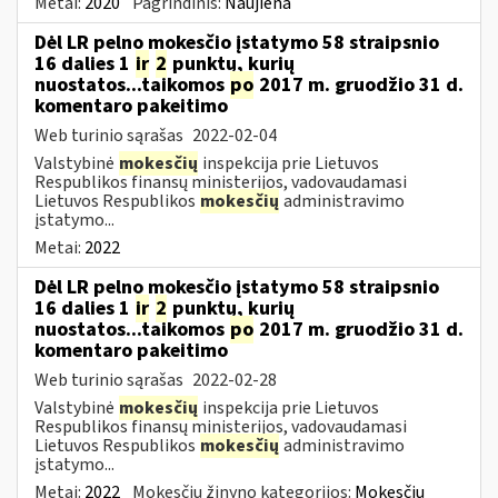
Metai:
2020
Pagrindinis:
Naujiena
Dėl LR pelno mokesčio įstatymo 58 straipsnio
16 dalies 1
ir
2
punktų, kurių
nuostatos...taikomos
po
2017 m. gruodžio 31 d.
komentaro pakeitimo
Web turinio sąrašas
2022-02-04
Valstybinė
mokesčių
inspekcija prie Lietuvos
Respublikos finansų ministerijos, vadovaudamasi
Lietuvos Respublikos
mokesčių
administravimo
įstatymo...
Metai:
2022
Dėl LR pelno mokesčio įstatymo 58 straipsnio
16 dalies 1
ir
2
punktų, kurių
nuostatos...taikomos
po
2017 m. gruodžio 31 d.
komentaro pakeitimo
Web turinio sąrašas
2022-02-28
Valstybinė
mokesčių
inspekcija prie Lietuvos
Respublikos finansų ministerijos, vadovaudamasi
Lietuvos Respublikos
mokesčių
administravimo
įstatymo...
Metai:
2022
Mokesčių žinyno kategorijos:
Mokesčių