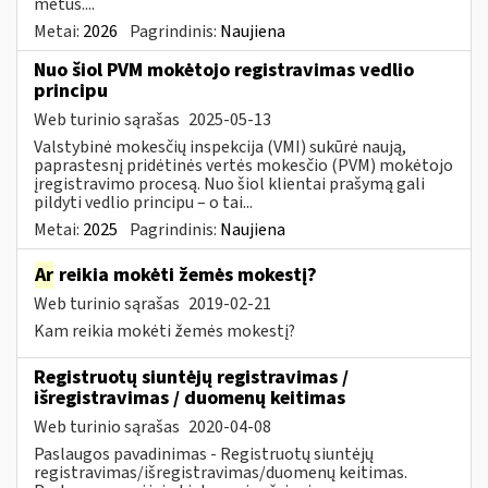
metus....
Metai:
2026
Pagrindinis:
Naujiena
Nuo šiol PVM mokėtojo registravimas vedlio
principu
Web turinio sąrašas
2025-05-13
Valstybinė mokesčių inspekcija (VMI) sukūrė naują,
paprastesnį pridėtinės vertės mokesčio (PVM) mokėtojo
įregistravimo procesą. Nuo šiol klientai prašymą gali
pildyti vedlio principu – o tai...
Metai:
2025
Pagrindinis:
Naujiena
Ar
reikia mokėti žemės mokestį?
Web turinio sąrašas
2019-02-21
Kam reikia mokėti žemės mokestį?
Registruotų siuntėjų registravimas /
išregistravimas / duomenų keitimas
Web turinio sąrašas
2020-04-08
Paslaugos pavadinimas - Registruotų siuntėjų
registravimas/išregistravimas/duomenų keitimas.