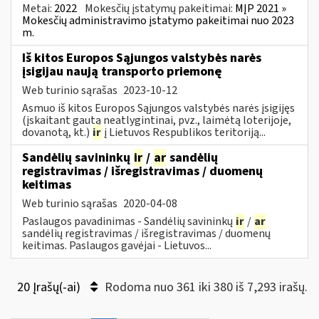
Metai:
2022
Mokesčių įstatymų pakeitimai:
MĮP 2021 »
Mokesčių administravimo įstatymo pakeitimai nuo 2023
m.
Iš kitos Europos Sąjungos valstybės narės
įsigijau naują transporto priemonę
Web turinio sąrašas
2023-10-12
Asmuo iš kitos Europos Sąjungos valstybės narės įsigijęs
(įskaitant gautą neatlygintinai, pvz., laimėtą loterijoje,
dovanotą, kt.)
ir
į Lietuvos Respublikos teritoriją...
Sandėlių savininkų
ir
/
ar
sandėlių
registravimas / išregistravimas / duomenų
keitimas
Web turinio sąrašas
2020-04-08
Paslaugos pavadinimas - Sandėlių savininkų
ir
/
ar
sandėlių registravimas / išregistravimas / duomenų
keitimas. Paslaugos gavėjai - Lietuvos...
20 Įrašų(-ai)
Rodoma nuo 361 iki 380 iš 7,293 irašų.