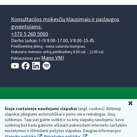
Konsultacijos mokesčių klausimais ir paslaugos
gyventojams:
+370 5 260 5060
Darbo laikas: I-IV 8.00-17.00, V 8.00-15.45.
Prieššventinę dieną - viena valanda trumpiau.
Kiekvieno mėnesio antrą penktadienį 8.00 val. - 12.00 val.
Mano VMI
Paklausimas per
Valstybinė mokesčių inspekcija prie Lietuvos
U
Respublikos finansų ministerijos
Šioje svetainėje naudojami slapukai
(angl. cookies). Būtinieji
slapukai įdiegiami automatiškai ir jiems nėra reikalingas Jūsų
Biudžetinė įstaiga. Juridinio asmens kodas — 188659752,
sutikimas. Taip pat galite sutikti ir su kitų slapukų naudojimu. Savo
adresas: Vasario 16-osios g. 14, 01107 Vilnius, Lietuva, el.paštas:
sutikimą bet kada galėsite atšaukti pakeisdami interneto naršyklės
vmi@vmi.lt
, E. pristatymo dėžutės adresas 188659752
nustatymus ir ištrindami įrašytus slapukus. Daugiau informacijos
Duomenys apie Valstybinę mokesčių inspekciją prie Lietuvos
Slapukų politika
;
Privatumo politika.