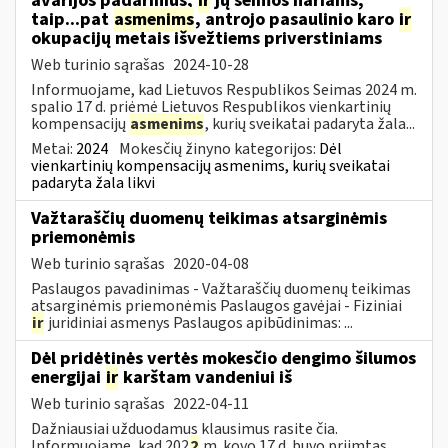
avarijos padarinius,
ir
jų šeimos nariams,
taip...pat
asmenims
, antrojo pasaulinio karo
ir
okupacijų metais išvežtiems priverstiniams
Web turinio sąrašas
2024-10-28
Informuojame, kad Lietuvos Respublikos Seimas 2024 m.
spalio 17 d. priėmė Lietuvos Respublikos vienkartinių
kompensacijų
asmenims
, kurių sveikatai padaryta žala...
Metai:
2024
Mokesčių žinyno kategorijos:
Dėl
vienkartinių kompensacijų asmenims, kurių sveikatai
padaryta žala likvi
Važtaraščių duomenų teikimas atsarginėmis
priemonėmis
Web turinio sąrašas
2020-04-08
Paslaugos pavadinimas - Važtaraščių duomenų teikimas
atsarginėmis priemonėmis Paslaugos gavėjai - Fiziniai
ir
juridiniai asmenys Paslaugos apibūdinimas: ...
Dėl pridėtinės vertės mokesčio dengimo šilumos
energijai
ir
karštam vandeniui iš
Web turinio sąrašas
2022-04-11
Dažniausiai užduodamus klausimus rasite čia.
Informuojame, kad 202
2
m. kovo 17 d. buvo priimtas