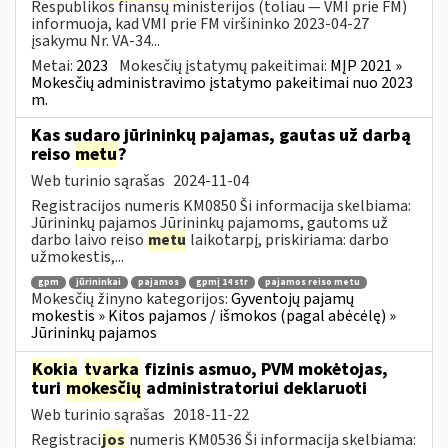
Respublikos finansų ministerijos (toliau ― VMI prie FM)
informuoja, kad VMI prie FM viršininko 2023-04-27
įsakymu Nr. VA-34...
Metai:
2023
Mokesčių įstatymų pakeitimai:
MĮP 2021 »
Mokesčių administravimo įstatymo pakeitimai nuo 2023
m.
Kas sudaro jūrininkų pajamas, gautas už darbą
reiso
metu
?
Web turinio sąrašas
2024-11-04
Registracijos numeris KM0850 Ši informacija skelbiama:
Jūrininkų pajamos Jūrininkų pajamoms, gautoms už
darbo laivo reiso
metu
laikotarpį, priskiriama: darbo
užmokestis,...
gpm
jūrininkai
pajamos
gpmį 14 str
pajamos reiso metu
Mokesčių žinyno kategorijos:
Gyventojų pajamų
mokestis » Kitos pajamos / išmokos (pagal abėcėlę) »
Jūrininkų pajamos
Kokia
tvarka
fizinis asmuo, PVM mokėtojas,
turi
mokesčių
administratoriui deklaruoti
Web turinio sąrašas
2018-11-22
Registraci
jos
numeris KM0536 Ši informacija skelbiama: