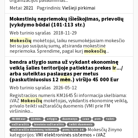
organizacijos pavadinimas...
Metai:
2021
Pagrindinis:
Viešieji pirkimai
Mokestinių nepriemokų išieškojimas, prievolių
įvykdymo būdai (101-113 str.)
Web turinio sąrašas
2018-11-29
Mokesčių
mokėtojui, laiku nesumokėjusiam mokesčio
bei su juo susijusių sumų, atsiranda mokestinė
nepriemoka. Sprendime, pagal kurį
mokesčių
...
bendra atlygio suma už vykdant ekonominę
veiklą šalies teritorijoje patiektas prekes
ir
.../
arba suteiktas paslaugas per metus
(paskutiniuosius 12
mėn
.) viršijo 45 000 Eur
Web turinio sąrašas
2026-05-12
Registracijos numeris KM1645 Ši informacija skelbiama:
i.VAZ
Mokesčių
mokėtojas, vykdantis ekonominę veiklą,
privalo teikti važtaraščių duomenis (VMI prie FM
viršininko...
45 000 eur
12 mėn.
atlygis
duomenys
i.vaz
pvm
teikti
važtaraštis
krovinio važtaraštis
teikti duomenis
Mokesčių žinyno
važtaraščio duomenų teikimas
pvmį 71 str. 2 d.
kategorijos:
VMI elektroninės sistemos » i.VAZ