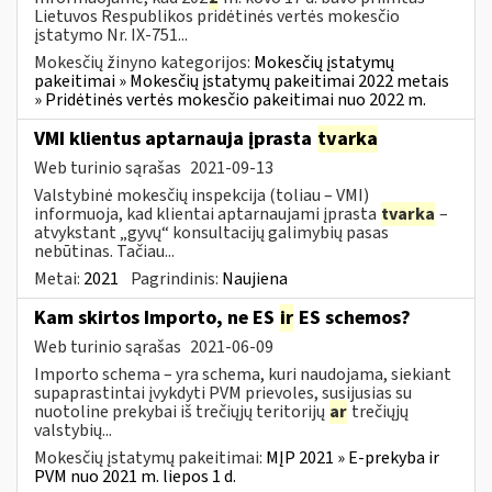
Lietuvos Respublikos pridėtinės vertės mokesčio
įstatymo Nr. IX-751...
Mokesčių žinyno kategorijos:
Mokesčių įstatymų
pakeitimai » Mokesčių įstatymų pakeitimai 2022 metais
» Pridėtinės vertės mokesčio pakeitimai nuo 2022 m.
VMI klientus aptarnauja įprasta
tvarka
Web turinio sąrašas
2021-09-13
Valstybinė mokesčių inspekcija (toliau – VMI)
informuoja, kad klientai aptarnaujami įprasta
tvarka
–
atvykstant „gyvų“ konsultacijų galimybių pasas
nebūtinas. Tačiau...
Metai:
2021
Pagrindinis:
Naujiena
Kam skirtos Importo, ne ES
ir
ES schemos?
Web turinio sąrašas
2021-06-09
Importo schema – yra schema, kuri naudojama, siekiant
supaprastintai įvykdyti PVM prievoles, susijusias su
nuotoline prekybai iš trečiųjų teritorijų
ar
trečiųjų
valstybių...
Mokesčių įstatymų pakeitimai:
MĮP 2021 » E-prekyba ir
PVM nuo 2021 m. liepos 1 d.