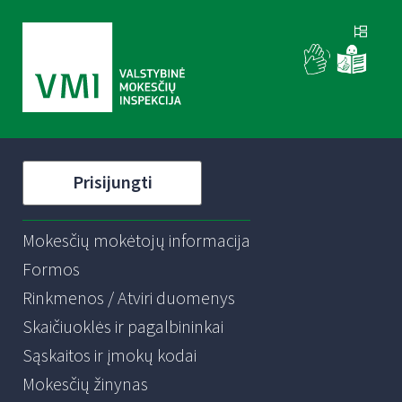
Prisijungti
Mokesčių mokėtojų informacija
Formos
Rinkmenos / Atviri duomenys
Skaičiuoklės ir pagalbininkai
Sąskaitos ir įmokų kodai
Mokesčių žinynas