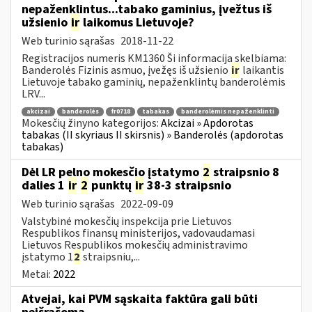
nepaženklintus...tabako gaminius, įvežtus iš
užsienio
ir
laikomus Lietuvoje?
Web turinio sąrašas
2018-11-22
Registracijos numeris KM1360 Ši informacija skelbiama:
Banderolės Fizinis asmuo, įvežęs iš užsienio
ir
laikantis
Lietuvoje tabako gaminių, nepaženklintų banderolėmis
LRV...
akcizai
banderolės
fr0718
tabakas
banderolėmis nepaženklinti
Mokesčių žinyno kategorijos:
Akcizai » Apdorotas
tabakas (II skyriaus II skirsnis) » Banderolės (apdorotas
tabakas)
Dėl LR pelno mokesčio įstatymo
2
straipsnio 8
dalies 1
ir
2
punktų
ir
38-3 straipsnio
Web turinio sąrašas
2022-09-09
Valstybinė mokesčių inspekcija prie Lietuvos
Respublikos finansų ministerijos, vadovaudamasi
Lietuvos Respublikos mokesčių administravimo
įstatymo 1
2
straipsniu,...
Metai:
2022
Atvejai, kai PVM sąskaita faktūra gali būti