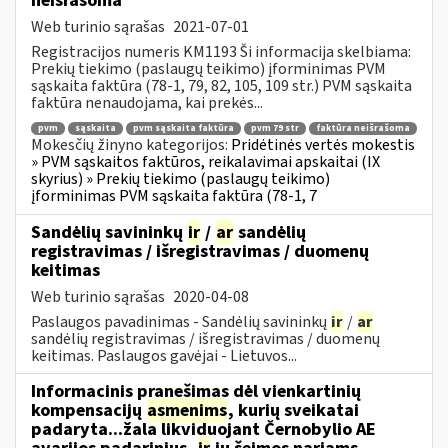
neišrašoma
Web turinio sąrašas
2021-07-01
Registracijos numeris KM1193 Ši informacija skelbiama:
Prekių tiekimo (paslaugų teikimo) įforminimas PVM
sąskaita faktūra (78-1, 79, 82, 105, 109 str.) PVM sąskaita
faktūra nenaudojama, kai prekės...
pvm
sąskaita
pvm sąskaita faktūra
pvm 79 str
faktūra neišrašoma
Mokesčių žinyno kategorijos:
Pridėtinės vertės mokestis
» PVM sąskaitos faktūros, reikalavimai apskaitai (IX
skyrius) » Prekių tiekimo (paslaugų teikimo)
įforminimas PVM sąskaita faktūra (78-1, 7
Sandėlių savininkų
ir
/
ar
sandėlių
registravimas / išregistravimas / duomenų
keitimas
Web turinio sąrašas
2020-04-08
Paslaugos pavadinimas - Sandėlių savininkų
ir
/
ar
sandėlių registravimas / išregistravimas / duomenų
keitimas. Paslaugos gavėjai - Lietuvos...
Informacinis pranešimas dėl vienkartinių
kompensacijų
asmenims
, kurių sveikatai
padaryta...žala likviduojant Černobylio AE