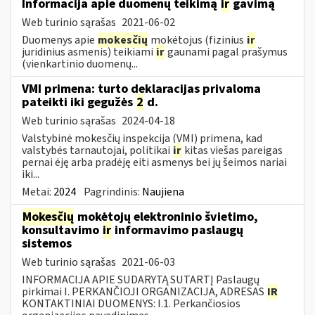
Informacija apie duomenų teikimą
ir
gavimą
Web turinio sąrašas
2021-06-02
Duomenys apie
mokesčių
mokėtojus (fizinius
ir
juridinius asmenis) teikiami
ir
gaunami pagal prašymus
(vienkartinio duomenų...
VMI primena: turto deklaracijas privaloma
pateikti iki gegužės
2
d.
Web turinio sąrašas
2024-04-18
Valstybinė mokesčių inspekcija (VMI) primena, kad
valstybės tarnautojai, politikai
ir
kitas viešas pareigas
pernai ėję arba pradėję eiti asmenys bei jų šeimos nariai
iki...
Metai:
2024
Pagrindinis:
Naujiena
Mokesčių
mokėtojų elektroninio švietimo,
konsultavimo
ir
informavimo paslaugų
sistemos
Web turinio sąrašas
2021-06-03
INFORMACIJA APIE SUDARYTĄ SUTARTĮ Paslaugų
pirkimai I. PERKANČIOJI ORGANIZACIJA, ADRESAS
IR
KONTAKTINIAI DUOMENYS: I.1. Perkančiosios