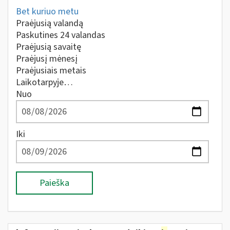
Bet kuriuo metu
Praėjusią valandą
Paskutines 24 valandas
Praėjusią savaitę
Praėjusį mėnesį
Praėjusiais metais
Laikotarpyje…
Nuo
Iki
Paieška