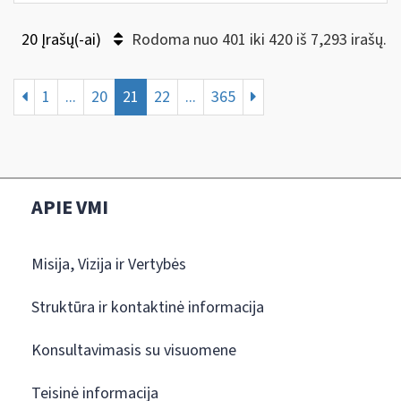
20 Įrašų(-ai)
Rodoma nuo 401 iki 420 iš 7,293 irašų.
1
...
20
21
22
...
365
APIE VMI
Misija, Vizija ir Vertybės
Struktūra ir kontaktinė informacija
Konsultavimasis su visuomene
Teisinė informacija