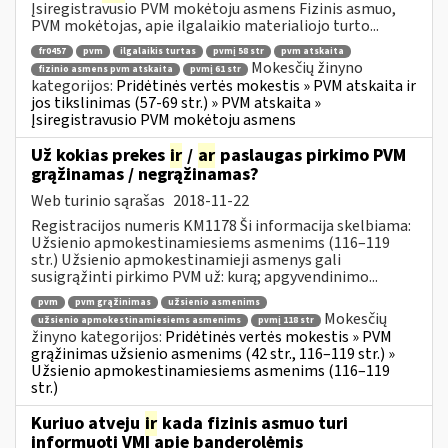
Įsiregistravusio PVM mokėtoju asmens Fizinis asmuo,
PVM mokėtojas, apie ilgalaikio materialiojo turto...
fr0457
pvm
ilgalaikis turtas
pvmį 58 str
pvm atskaita
Mokesčių žinyno
fizinio asmens pvm atskaita
pvmį 61 str
kategorijos:
Pridėtinės vertės mokestis » PVM atskaita ir
jos tikslinimas (57-69 str.) » PVM atskaita »
Įsiregistravusio PVM mokėtoju asmens
Už kokias prekes
ir
/
ar
paslaugas pirkimo PVM
grąžinamas / negrąžinamas?
Web turinio sąrašas
2018-11-22
Registracijos numeris KM1178 Ši informacija skelbiama:
Užsienio apmokestinamiesiems asmenims (116–119
str.) Užsienio apmokestinamieji asmenys gali
susigrąžinti pirkimo PVM už: kurą; apgyvendinimo...
pvm
pvm grąžinimas
užsienio asmenims
Mokesčių
užsienio apmokestinamiesiems asmenims
pvmį 118 str
žinyno kategorijos:
Pridėtinės vertės mokestis » PVM
grąžinimas užsienio asmenims (42 str., 116–119 str.) »
Užsienio apmokestinamiesiems asmenims (116–119
str.)
Kuriuo atveju
ir
kada fizinis asmuo turi
informuoti VMI apie banderolėmis