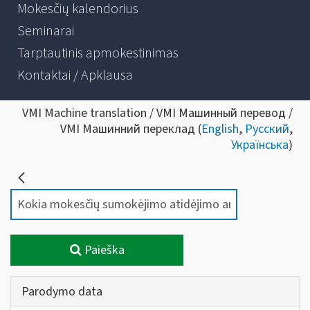
Mokesčių kalendorius
Seminarai
Tarptautinis apmokestinimas
Kontaktai / Apklausa
VMI Machine translation / VMI Машинный перевод /
VMI Машинний переклад (
English
,
Русский
,
Українська
)
Paieška
Parodymo data