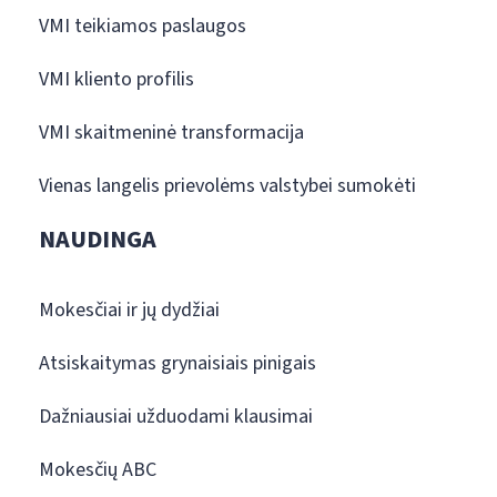
VMI teikiamos paslaugos
VMI kliento profilis
VMI skaitmeninė transformacija
Vienas langelis prievolėms valstybei sumokėti
NAUDINGA
Mokesčiai ir jų dydžiai
Atsiskaitymas grynaisiais pinigais
Dažniausiai užduodami klausimai
Mokesčių ABC