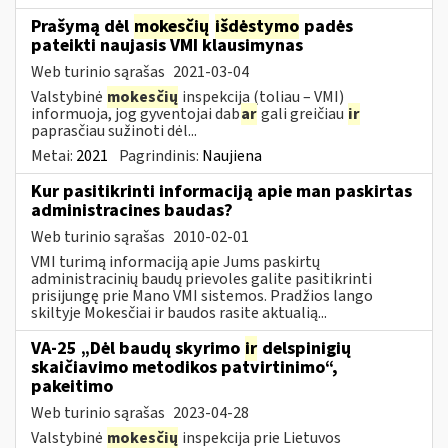
Prašymą dėl
mokesčių
išdėstymo
padės
pateikti naujasis VMI klausimynas
Web turinio sąrašas
2021-03-04
Valstybinė
mokesčių
inspekcija (toliau – VMI)
informuoja, jog gyventojai dab
ar
gali greičiau
ir
paprasčiau sužinoti dėl...
Metai:
2021
Pagrindinis:
Naujiena
Kur pasitikrinti informaciją apie man paskirtas
administracines baudas?
Web turinio sąrašas
2010-02-01
VMI turimą informaciją apie Jums paskirtų
administracinių baudų prievoles galite pasitikrinti
prisijungę prie Mano VMI sistemos. Pradžios lango
skiltyje Mokesčiai ir baudos rasite aktualią...
VA-25 „Dėl baudų skyrimo
ir
delspinigių
skaičiavimo metodikos patvirtinimo“,
pakeitimo
Web turinio sąrašas
2023-04-28
Valstybinė
mokesčių
inspekcija prie Lietuvos