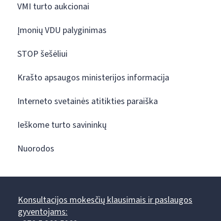
VMI turto aukcionai
Įmonių VDU palyginimas
STOP šešėliui
Krašto apsaugos ministerijos informacija
Interneto svetainės atitikties paraiška
Ieškome turto savininkų
Nuorodos
Konsultacijos mokesčių klausimais ir paslaugos
gyventojams: