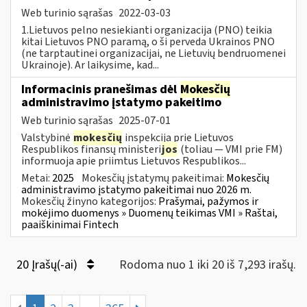
Web turinio sąrašas
2022-03-03
1.Lietuvos pelno nesiekianti organizacija (PNO) teikia
kitai Lietuvos PNO paramą, o ši perveda Ukrainos PNO
(ne tarptautinei organizacijai, ne Lietuvių bendruomenei
Ukrainoje). Ar laikysime, kad...
Informacinis pranešimas dėl
Mokesčių
administravimo įstatymo pakeitimo
Web turinio sąrašas
2025-07-01
Valstybinė
mokesčių
inspekcija prie Lietuvos
Respublikos finansų ministeri
jos
(toliau — VMI prie FM)
informuoja apie priimtus Lietuvos Respublikos...
Metai:
2025
Mokesčių įstatymų pakeitimai:
Mokesčių
administravimo įstatymo pakeitimai nuo 2026 m.
Mokesčių žinyno kategorijos:
Prašymai, pažymos ir
mokėjimo duomenys » Duomenų teikimas VMI » Raštai,
paaiškinimai Fintech
20 Įrašų(-ai)
Rodoma nuo 1 iki 20 iš 7,293 irašų.