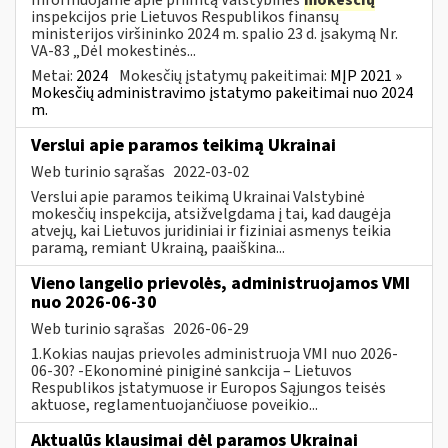
inspekcijos prie Lietuvos Respublikos finansų
ministerijos viršininko 2024 m. spalio 23 d. įsakymą Nr.
VA-83 „Dėl mokestinės...
Metai:
2024
Mokesčių įstatymų pakeitimai:
MĮP 2021 »
Mokesčių administravimo įstatymo pakeitimai nuo 2024
m.
Verslui apie paramos teikimą Ukrainai
Web turinio sąrašas
2022-03-02
Verslui apie paramos teikimą Ukrainai Valstybinė
mokesčių inspekcija, atsižvelgdama į tai, kad daugėja
atvejų, kai Lietuvos juridiniai ir fiziniai asmenys teikia
paramą, remiant Ukrainą, paaiškina...
Vieno langelio prievolės, administruojamos VMI
nuo 2026-06-30
Web turinio sąrašas
2026-06-29
1.Kokias naujas prievoles administruoja VMI nuo 2026-
06-30? -Ekonominė piniginė sankcija – Lietuvos
Respublikos įstatymuose ir Europos Sąjungos teisės
aktuose, reglamentuojančiuose poveikio...
Aktualūs klausimai dėl paramos Ukrainai