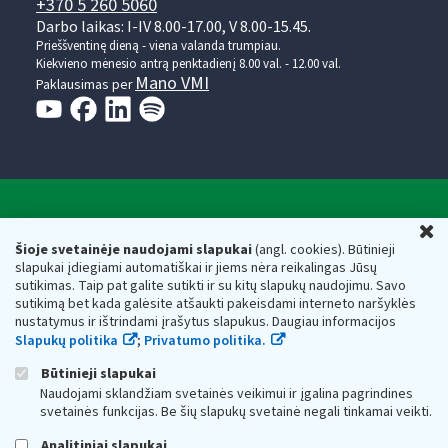
+370 5 260 5060
Darbo laikas: I-IV 8.00-17.00, V 8.00-15.45.
Prieššventinę dieną - viena valanda trumpiau.
Kiekvieno mėnesio antrą penktadienį 8.00 val. - 12.00 val.
Mano VMI
Paklausimas per
Valstybinė mokesčių inspekcija prie Lietuvos
U
Respublikos finansų ministerijos
Šioje svetainėje naudojami slapukai
(angl. cookies). Būtinieji
slapukai įdiegiami automatiškai ir jiems nėra reikalingas Jūsų
Biudžetinė įstaiga. Juridinio asmens kodas — 188659752,
sutikimas. Taip pat galite sutikti ir su kitų slapukų naudojimu. Savo
adresas: Vasario 16-osios g. 14, 01107 Vilnius, Lietuva, el.paštas:
sutikimą bet kada galėsite atšaukti pakeisdami interneto naršyklės
vmi@vmi.lt
, E. pristatymo dėžutės adresas 188659752
nustatymus ir ištrindami įrašytus slapukus. Daugiau informacijos
Duomenys apie Valstybinę mokesčių inspekciją prie Lietuvos
Slapukų politika
;
Privatumo politika.
Respublikos finansų ministerijos kaupiami ir saugomi Juridinių
asmenų registre
Būtinieji slapukai
Naudojami sklandžiam svetainės veikimui ir įgalina pagrindines
svetainės funkcijas. Be šių slapukų svetainė negali tinkamai veikti.
Analitiniai slapukai