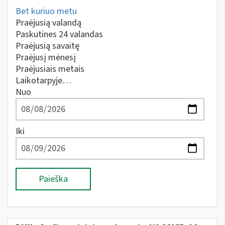
Bet kuriuo metu
Praėjusią valandą
Paskutines 24 valandas
Praėjusią savaitę
Praėjusį mėnesį
Praėjusiais metais
Laikotarpyje…
Nuo
Iki
Paieška