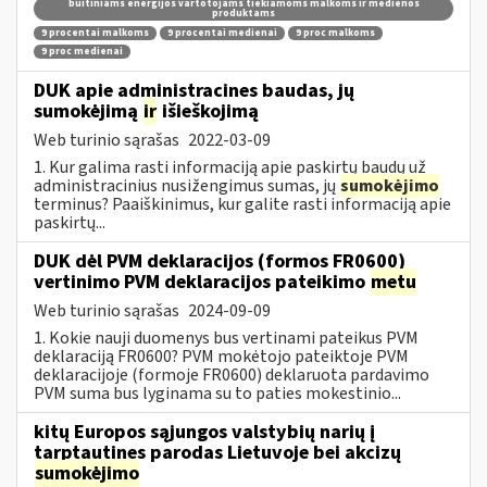
buitiniams energijos vartotojams tiekiamoms malkoms ir medienos
produktams
9 procentai malkoms
9 procentai medienai
9 proc malkoms
9 proc medienai
DUK apie administracines baudas, jų
sumokėjimą
ir
išieškojimą
Web turinio sąrašas
2022-03-09
1. Kur galima rasti informaciją apie paskirtų baudų už
administracinius nusižengimus sumas, jų
sumokėjimo
terminus? Paaiškinimus, kur galite rasti informaciją apie
paskirtų...
DUK dėl PVM deklaracijos (formos FR0600)
vertinimo PVM deklaracijos pateikimo
metu
Web turinio sąrašas
2024-09-09
1. Kokie nauji duomenys bus vertinami pateikus PVM
deklaraciją FR0600? PVM mokėtojo pateiktoje PVM
deklaracijoje (formoje FR0600) deklaruota pardavimo
PVM suma bus lyginama su to paties mokestinio...
kitų Europos sąjungos valstybių narių į
tarptautines parodas Lietuvoje bei akcizų
sumokėjimo