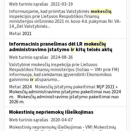
Web turinio sąrašas
2021-03-19
Informuojame, kad priimtas Valstybinės
mokesčių
inspekcijos prie Lietuvos Respublikos finansų
ministerijos viršininko 2021 m. kovo 4 d. įsakymas Nr. VA-
14 „Dėl Valstybinės...
Metai:
2021
Informacinis pranešimas dėl LR
mokesčių
administravimo įstatymo
ir
kitų teisės aktų
Web turinio sąrašas
2024-08-26
Valstybinė mokesčių inspekcija prie Lietuvos
Respublikos finansų ministerijos (toliau — VMI prie FM)
informuoja, kad siekdamas įgyvendinti Ekonomikos
gaivinimo
ir
atsparumo...
Metai:
2024
Mokesčių įstatymų pakeitimai:
MĮP 2021 »
Mokesčių administravimo įstatymo pakeitimai nuo 2024
m.
Mokesčių administravimo įstatymo pakeitimai nuo
2026 m.
Mokestinių nepriemokų išieškojimas
Web turinio sąrašas
2020-04-07
Mokestinių nepriemokų išieškojimas - VMI Mokestinių