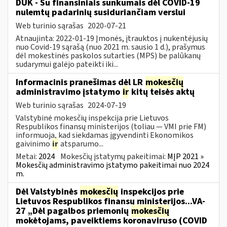
DUK - Su finansiniais sunkumais dėl COVID-19
nulemtų padarinių susiduriančiam verslui
Web turinio sąrašas
2020-07-21
Atnaujinta: 2022-01-19 Įmonės, įtrauktos į nukentėjusių
nuo Covid-19 sąrašą (nuo 2021 m. sausio 1 d.), prašymus
dėl mokestinės paskolos sutarties (MPS) be palūkanų
sudarymui galėjo pateikti iki...
Informacinis pranešimas dėl LR
mokesčių
administravimo įstatymo
ir
kitų teisės aktų
Web turinio sąrašas
2024-07-19
Valstybinė mokesčių inspekcija prie Lietuvos
Respublikos finansų ministerijos (toliau — VMI prie FM)
informuoja, kad siekdamas įgyvendinti Ekonomikos
gaivinimo
ir
atsparumo...
Metai:
2024
Mokesčių įstatymų pakeitimai:
MĮP 2021 »
Mokesčių administravimo įstatymo pakeitimai nuo 2024
m.
Dėl Valstybinės
mokesčių
inspekcijos prie
Lietuvos Respublikos finansų ministerijos...VA-
27 „Dėl pagalbos priemonių
mokesčių
mokėtojams, paveiktiems koronaviruso (COVID