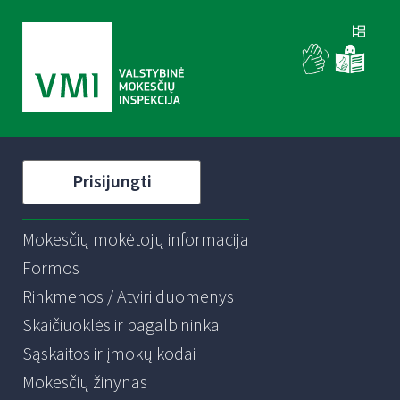
Prisijungti
Mokesčių mokėtojų informacija
Formos
Rinkmenos / Atviri duomenys
Skaičiuoklės ir pagalbininkai
Sąskaitos ir įmokų kodai
Mokesčių žinynas