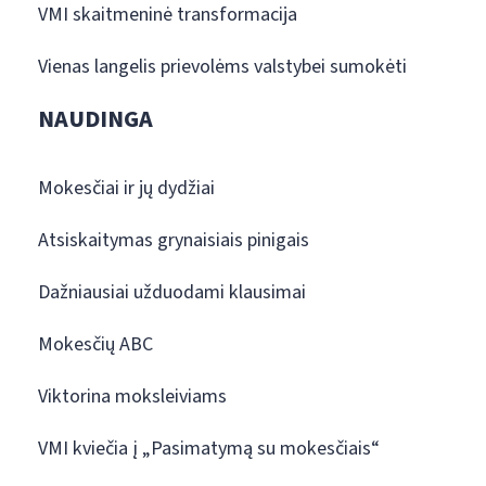
VMI skaitmeninė transformacija
Vienas langelis prievolėms valstybei sumokėti
NAUDINGA
Mokesčiai ir jų dydžiai
Atsiskaitymas grynaisiais pinigais
Dažniausiai užduodami klausimai
Mokesčių ABC
Viktorina moksleiviams
VMI kviečia į „Pasimatymą su mokesčiais“