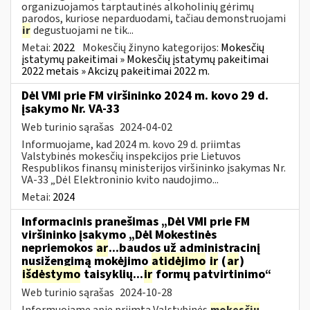
organizuojamos tarptautinės alkoholinių gėrimų
parodos, kuriose neparduodami, tačiau demonstruojami
ir
degustuojami ne tik...
Metai:
2022
Mokesčių žinyno kategorijos:
Mokesčių
įstatymų pakeitimai » Mokesčių įstatymų pakeitimai
2022 metais » Akcizų pakeitimai 2022 m.
Dėl VMI prie FM viršininko 2024 m. kovo 29 d.
įsakymo Nr. VA-33
Web turinio sąrašas
2024-04-02
Informuojame, kad 2024 m. kovo 29 d. priimtas
Valstybinės mokesčių inspekcijos prie Lietuvos
Respublikos finansų ministerijos viršininko įsakymas Nr.
VA-33 „Dėl Elektroninio kvito naudojimo...
Metai:
2024
Informacinis pranešimas „Dėl VMI prie FM
viršininko įsakymo „Dėl Mokestinės
nepriemokos
ar
...baudos už administracinį
nusižengimą mokėjimo
atidėjimo
ir
(
ar
)
išdėstymo
taisyklių...
ir
formų patvirtinimo“
Web turinio sąrašas
2024-10-28
Informuojame apie priimtą Valstybinės
mokesčių