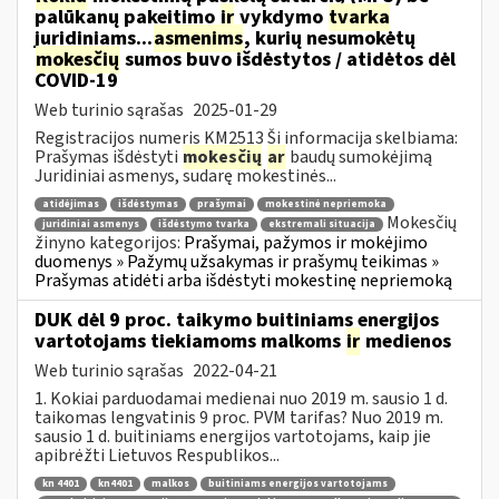
palūkanų pakeitimo
ir
vykdymo
tvarka
juridiniams...
asmenims
, kurių nesumokėtų
mokesčių
sumos buvo išdėstytos / atidėtos dėl
COVID-19
Web turinio sąrašas
2025-01-29
Registracijos numeris KM2513 Ši informacija skelbiama:
Prašymas išdėstyti
mokesčių
ar
baudų sumokėjimą
Juridiniai asmenys, sudarę mokestinės...
atidėjimas
išdėstymas
prašymai
mokestinė nepriemoka
Mokesčių
juridiniai asmenys
išdėstymo tvarka
ekstremali situacija
žinyno kategorijos:
Prašymai, pažymos ir mokėjimo
duomenys » Pažymų užsakymas ir prašymų teikimas »
Prašymas atidėti arba išdėstyti mokestinę nepriemoką
DUK dėl 9 proc. taikymo buitiniams energijos
vartotojams tiekiamoms malkoms
ir
medienos
Web turinio sąrašas
2022-04-21
1. Kokiai parduodamai medienai nuo 2019 m. sausio 1 d.
taikomas lengvatinis 9 proc. PVM tarifas? Nuo 2019 m.
sausio 1 d. buitiniams energijos vartotojams, kaip jie
apibrėžti Lietuvos Respublikos...
kn 4401
kn4401
malkos
buitiniams energijos vartotojams