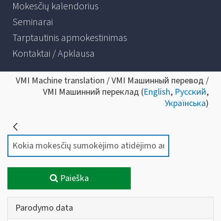
Mokesčių kalendorius
Seminarai
Tarptautinis apmokestinimas
Kontaktai / Apklausa
VMI Machine translation / VMI Машинный перевод /
VMI Машинний переклад (
English
,
Русский
,
Українська
)
Paieška
Parodymo data