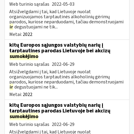
Web turinio sąrašas
2022-05-03
Atsižvelgdami į tai, kad Lietuvoje nuolat
organizuojamos tarptautinės alkoholinių gėrimų
parodos, kuriose neparduodami, tačiau demonstruojami
ir
degustuojami ne tik...
Metai:
2022
kitų Europos sąjungos valstybių narių į
tarptautines parodas Lietuvoje bei akcizų
sumokėjimo
Web turinio sąrašas
2022-06-29
Atsižvelgdami į tai, kad Lietuvoje nuolat
organizuojamos tarptautinės alkoholinių gėrimų
parodos, kuriose neparduodami, tačiau demonstruojami
ir
degustuojami ne tik...
Metai:
2022
kitų Europos sąjungos valstybių narių į
tarptautines parodas Lietuvoje bei akcizų
sumokėjimo
Web turinio sąrašas
2022-06-29
Atsižvelgdami į tai, kad Lietuvoje nuolat