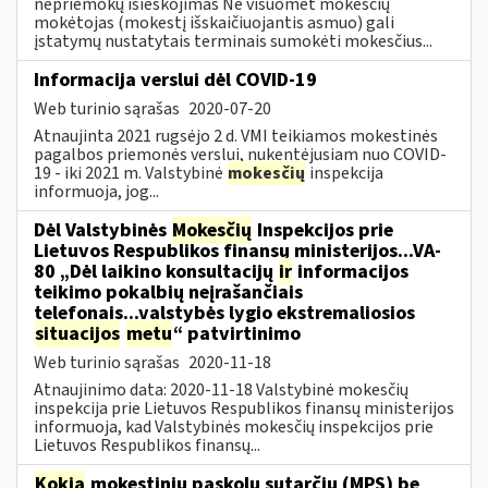
nepriemokų išieškojimas Ne visuomet mokesčių
mokėtojas (mokestį išskaičiuojantis asmuo) gali
įstatymų nustatytais terminais sumokėti mokesčius...
Informacija verslui dėl COVID-19
Web turinio sąrašas
2020-07-20
Atnaujinta 2021 rugsėjo 2 d. VMI teikiamos mokestinės
pagalbos priemonės verslui, nukentėjusiam nuo COVID-
19 - iki 2021 m. Valstybinė
mokesčių
inspekcija
informuoja, jog...
Dėl Valstybinės
Mokesčių
Inspekcijos prie
Lietuvos Respublikos finansų ministerijos...VA-
80 „Dėl laikino konsultacijų
ir
informacijos
teikimo pokalbių neįrašančiais
telefonais...valstybės lygio ekstremaliosios
situacijos
metu
“ patvirtinimo
Web turinio sąrašas
2020-11-18
Atnaujinimo data: 2020-11-18 Valstybinė mokesčių
inspekcija prie Lietuvos Respublikos finansų ministerijos
informuoja, kad Valstybinės mokesčių inspekcijos prie
Lietuvos Respublikos finansų...
Kokia
mokestinių paskolų sutarčių (MPS) be