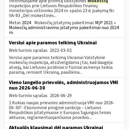
Informuojame apie priimtą Valstybinės
mokesčių
inspekcijos prie Lietuvos Respublikos finansų
ministerijos viršininko 2024 m. spalio 23 d. įsakymą Nr.
VA-83 „Dėl mokestinės...
Metai:
2024
Mokesčių įstatymų pakeitimai:
MĮP 2021 »
Mokesčių administravimo įstatymo pakeitimai nuo 2024
m.
Verslui apie paramos teikimą Ukrainai
Web turinio sąrašas
2022-03-02
Verslui apie paramos teikimą Ukrainai Valstybinė
mokesčių inspekcija, atsižvelgdama į tai, kad daugėja
atvejų, kai Lietuvos juridiniai ir fiziniai asmenys teikia
paramą, remiant Ukrainą, paaiškina...
Vieno langelio prievolės, administruojamos VMI
nuo 2026-06-30
Web turinio sąrašas
2026-06-29
1.Kokias naujas prievoles administruoja VMI nuo 2026-
06-30? -Ekonominė piniginė sankcija – Lietuvos
Respublikos įstatymuose ir Europos Sąjungos teisės
aktuose, reglamentuojančiuose poveikio...
Aktualūs klausimai dėl paramos Ukrainai