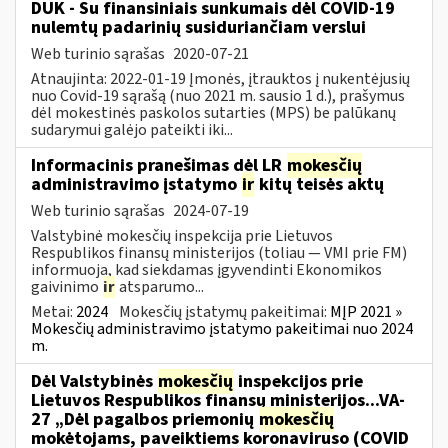
DUK - Su finansiniais sunkumais dėl COVID-19
nulemtų padarinių susiduriančiam verslui
Web turinio sąrašas
2020-07-21
Atnaujinta: 2022-01-19 Įmonės, įtrauktos į nukentėjusių
nuo Covid-19 sąrašą (nuo 2021 m. sausio 1 d.), prašymus
dėl mokestinės paskolos sutarties (MPS) be palūkanų
sudarymui galėjo pateikti iki...
Informacinis pranešimas dėl LR
mokesčių
administravimo įstatymo
ir
kitų teisės aktų
Web turinio sąrašas
2024-07-19
Valstybinė mokesčių inspekcija prie Lietuvos
Respublikos finansų ministerijos (toliau — VMI prie FM)
informuoja, kad siekdamas įgyvendinti Ekonomikos
gaivinimo
ir
atsparumo...
Metai:
2024
Mokesčių įstatymų pakeitimai:
MĮP 2021 »
Mokesčių administravimo įstatymo pakeitimai nuo 2024
m.
Dėl Valstybinės
mokesčių
inspekcijos prie
Lietuvos Respublikos finansų ministerijos...VA-
27 „Dėl pagalbos priemonių
mokesčių
mokėtojams, paveiktiems koronaviruso (COVID