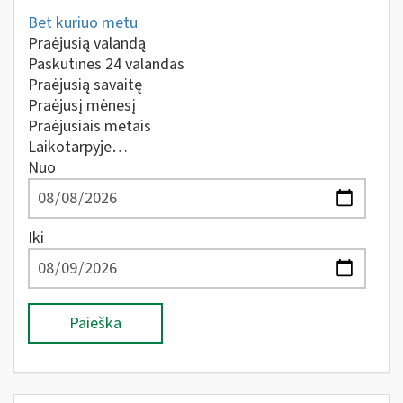
Bet kuriuo metu
Praėjusią valandą
Paskutines 24 valandas
Praėjusią savaitę
Praėjusį mėnesį
Praėjusiais metais
Laikotarpyje…
Nuo
Iki
Paieška