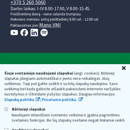
+370 5 260 5060
Darbo laikas: I-IV 8.00-17.00, V 8.00-15.45.
Prieššventinę dieną - viena valanda trumpiau.
Kiekvieno mėnesio antrą penktadienį 8.00 val. - 12.00 val.
Mano VMI
Paklausimas per
Valstybinė mokesčių inspekcija prie Lietuvos
U
Respublikos finansų ministerijos
Šioje svetainėje naudojami slapukai
(angl. cookies). Būtinieji
slapukai įdiegiami automatiškai ir jiems nėra reikalingas Jūsų
Biudžetinė įstaiga. Juridinio asmens kodas — 188659752,
sutikimas. Taip pat galite sutikti ir su kitų slapukų naudojimu. Savo
adresas: Vasario 16-osios g. 14, 01107 Vilnius, Lietuva, el.paštas:
sutikimą bet kada galėsite atšaukti pakeisdami interneto naršyklės
vmi@vmi.lt
, E. pristatymo dėžutės adresas 188659752
nustatymus ir ištrindami įrašytus slapukus. Daugiau informacijos
Duomenys apie Valstybinę mokesčių inspekciją prie Lietuvos
Slapukų politika
;
Privatumo politika.
Respublikos finansų ministerijos kaupiami ir saugomi Juridinių
asmenų registre
Būtinieji slapukai
Naudojami sklandžiam svetainės veikimui ir įgalina pagrindines
svetainės funkcijas. Be šių slapukų svetainė negali tinkamai veikti.