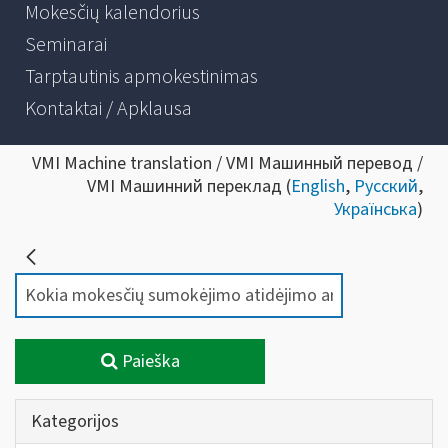
Mokesčių kalendorius
Seminarai
Tarptautinis apmokestinimas
Kontaktai / Apklausa
VMI Machine translation / VMI Машинный перевод /
VMI Машинний переклад (
English
,
Русский
,
Українська
)
Paieška
Kategorijos