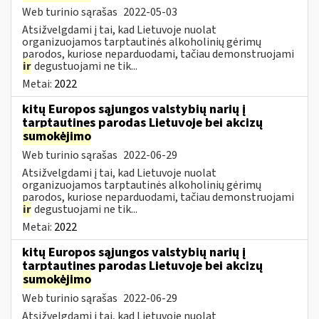
Web turinio sąrašas
2022-05-03
Atsižvelgdami į tai, kad Lietuvoje nuolat
organizuojamos tarptautinės alkoholinių gėrimų
parodos, kuriose neparduodami, tačiau demonstruojami
ir
degustuojami ne tik...
Metai:
2022
kitų Europos sąjungos valstybių narių į
tarptautines parodas Lietuvoje bei akcizų
sumokėjimo
Web turinio sąrašas
2022-06-29
Atsižvelgdami į tai, kad Lietuvoje nuolat
organizuojamos tarptautinės alkoholinių gėrimų
parodos, kuriose neparduodami, tačiau demonstruojami
ir
degustuojami ne tik...
Metai:
2022
kitų Europos sąjungos valstybių narių į
tarptautines parodas Lietuvoje bei akcizų
sumokėjimo
Web turinio sąrašas
2022-06-29
Atsižvelgdami į tai, kad Lietuvoje nuolat