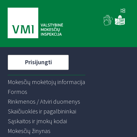
Prisijungti
Mokesčių mokėtojų informacija
Formos
Rinkmenos / Atviri duomenys
Skaičiuoklės ir pagalbininkai
Sąskaitos ir įmokų kodai
Mokesčių žinynas