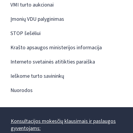
VMI turto aukcionai
Įmonių VDU palyginimas
STOP šešėliui
Krašto apsaugos ministerijos informacija
Interneto svetainės atitikties paraiška
Ieškome turto savininkų
Nuorodos
Konsultacijos mokesčių klausimais ir paslaugos
gyventojams: