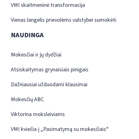
VMI skaitmeninė transformacija
Vienas langelis prievolėms valstybei sumokėti
NAUDINGA
Mokesčiai ir jų dydžiai
Atsiskaitymas grynaisiais pinigais
Dažniausiai užduodami klausimai
Mokesčių ABC
Viktorina moksleiviams
VMI kviečia į „Pasimatymą su mokesčiais“