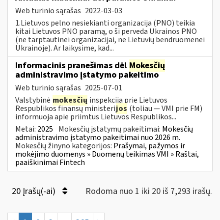
Web turinio sąrašas
2022-03-03
1.Lietuvos pelno nesiekianti organizacija (PNO) teikia
kitai Lietuvos PNO paramą, o ši perveda Ukrainos PNO
(ne tarptautinei organizacijai, ne Lietuvių bendruomenei
Ukrainoje). Ar laikysime, kad...
Informacinis pranešimas dėl
Mokesčių
administravimo įstatymo pakeitimo
Web turinio sąrašas
2025-07-01
Valstybinė
mokesčių
inspekcija prie Lietuvos
Respublikos finansų ministeri
jos
(toliau — VMI prie FM)
informuoja apie priimtus Lietuvos Respublikos...
Metai:
2025
Mokesčių įstatymų pakeitimai:
Mokesčių
administravimo įstatymo pakeitimai nuo 2026 m.
Mokesčių žinyno kategorijos:
Prašymai, pažymos ir
mokėjimo duomenys » Duomenų teikimas VMI » Raštai,
paaiškinimai Fintech
20 Įrašų(-ai)
Rodoma nuo 1 iki 20 iš 7,293 irašų.