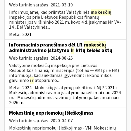
Web turinio sąrašas
2021-03-19
Informuojame, kad priimtas Valstybinės
mokesčių
inspekcijos prie Lietuvos Respublikos finansų
ministerijos viršininko 2021 m. kovo 4 d. įsakymas Nr. VA-
14 „Dėl Valstybinės...
Metai:
2021
Informacinis pranešimas dėl LR
mokesčių
administravimo įstatymo
ir
kitų teisės aktų
Web turinio sąrašas
2024-08-26
Valstybinė mokesčių inspekcija prie Lietuvos
Respublikos finansų ministerijos (toliau — VMI prie FM)
informuoja, kad siekdamas įgyvendinti Ekonomikos
gaivinimo
ir
atsparumo...
Metai:
2024
Mokesčių įstatymų pakeitimai:
MĮP 2021 »
Mokesčių administravimo įstatymo pakeitimai nuo 2024
m.
Mokesčių administravimo įstatymo pakeitimai nuo
2026 m.
Mokestinių nepriemokų išieškojimas
Web turinio sąrašas
2020-04-07
Mokestinių nepriemokų išieškojimas - VMI Mokestinių