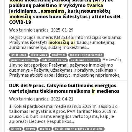
palūkanų pakeitimo
ir
vykdymo
tvarka
juridiniams...
asmenims
, kurių nesumokėtų
mokesčių
sumos buvo išdėstytos / atidėtos dėl
COVID-19
Web turinio sąrašas
2025-01-29
Registracijos numeris KM2513 Ši informacija skelbiama:
Prašymas išdėstyti
mokesčių
ar
baudų sumokėjimą
Juridiniai asmenys, sudarę mokestinės...
atidėjimas
išdėstymas
prašymai
mokestinė nepriemoka
Mokesčių
juridiniai asmenys
išdėstymo tvarka
ekstremali situacija
žinyno kategorijos:
Prašymai, pažymos ir mokėjimo
duomenys » Pažymų užsakymas ir prašymų teikimas »
Prašymas atidėti arba išdėstyti mokestinę nepriemoką
DUK dėl 9 proc. taikymo buitiniams energijos
vartotojams tiekiamoms malkoms
ir
medienos
Web turinio sąrašas
2022-04-21
1. Kokiai parduodamai medienai nuo 2019 m. sausio 1 d.
taikomas lengvatinis 9 proc. PVM tarifas? Nuo 2019 m.
sausio 1 d. buitiniams energijos vartotojams, kaip jie
apibrėžti Lietuvos Respublikos...
kn 4401
kn4401
malkos
buitiniams energijos vartotojams