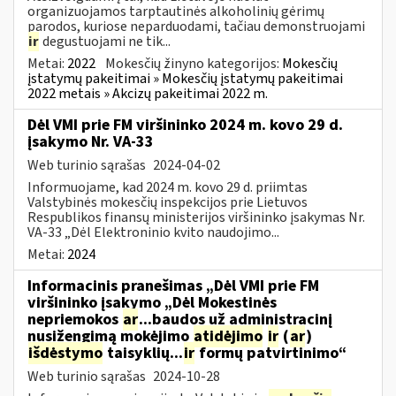
organizuojamos tarptautinės alkoholinių gėrimų
parodos, kuriose neparduodami, tačiau demonstruojami
ir
degustuojami ne tik...
Metai:
2022
Mokesčių žinyno kategorijos:
Mokesčių
įstatymų pakeitimai » Mokesčių įstatymų pakeitimai
2022 metais » Akcizų pakeitimai 2022 m.
Dėl VMI prie FM viršininko 2024 m. kovo 29 d.
įsakymo Nr. VA-33
Web turinio sąrašas
2024-04-02
Informuojame, kad 2024 m. kovo 29 d. priimtas
Valstybinės mokesčių inspekcijos prie Lietuvos
Respublikos finansų ministerijos viršininko įsakymas Nr.
VA-33 „Dėl Elektroninio kvito naudojimo...
Metai:
2024
Informacinis pranešimas „Dėl VMI prie FM
viršininko įsakymo „Dėl Mokestinės
nepriemokos
ar
...baudos už administracinį
nusižengimą mokėjimo
atidėjimo
ir
(
ar
)
išdėstymo
taisyklių...
ir
formų patvirtinimo“
Web turinio sąrašas
2024-10-28