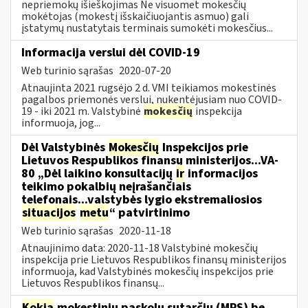
nepriemokų išieškojimas Ne visuomet mokesčių
mokėtojas (mokestį išskaičiuojantis asmuo) gali
įstatymų nustatytais terminais sumokėti mokesčius...
Informacija verslui dėl COVID-19
Web turinio sąrašas
2020-07-20
Atnaujinta 2021 rugsėjo 2 d. VMI teikiamos mokestinės
pagalbos priemonės verslui, nukentėjusiam nuo COVID-
19 - iki 2021 m. Valstybinė
mokesčių
inspekcija
informuoja, jog...
Dėl Valstybinės
Mokesčių
Inspekcijos prie
Lietuvos Respublikos finansų ministerijos...VA-
80 „Dėl laikino konsultacijų
ir
informacijos
teikimo pokalbių neįrašančiais
telefonais...valstybės lygio ekstremaliosios
situacijos
metu
“ patvirtinimo
Web turinio sąrašas
2020-11-18
Atnaujinimo data: 2020-11-18 Valstybinė mokesčių
inspekcija prie Lietuvos Respublikos finansų ministerijos
informuoja, kad Valstybinės mokesčių inspekcijos prie
Lietuvos Respublikos finansų...
Kokia
mokestinių paskolų sutarčių (MPS) be