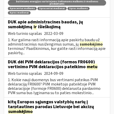
buitiniams energijos vartotojams tiekiamoms malkoms ir medienos
produktams
9 procentai malkoms
9 procentai medienai
9 proc malkoms
9 proc medienai
DUK apie administracines baudas, jų
sumokėjimą
ir
išieškojimą
Web turinio sąrašas
2022-03-09
1. Kur galima rasti informaciją apie paskirtų baudų už
administracinius nusižengimus sumas, jų
sumokėjimo
terminus? Paaiškinimus, kur galite rasti informaciją apie
paskirtų...
DUK dėl PVM deklaracijos (formos FR0600)
vertinimo PVM deklaracijos pateikimo
metu
Web turinio sąrašas
2024-09-09
1. Kokie nauji duomenys bus vertinami pateikus PVM
deklaraciją FR0600? PVM mokėtojo pateiktoje PVM
deklaracijoje (formoje FR0600) deklaruota pardavimo
PVM suma bus lyginama su to paties mokestinio...
kitų Europos sąjungos valstybių narių į
tarptautines parodas Lietuvoje bei akcizų
sumokėjimo