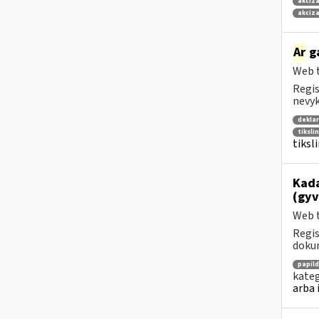
akciza
akciza
Ar
g
Web t
Regis
nevyk
deklar
tiksli
tiksl
Kada
(gyv
Web t
Regis
dokum
papil
kateg
arba 