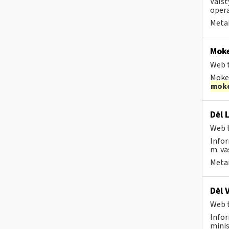
Valst
opera
Metai
Moke
Web t
Mokes
moke
Dėl 
Web t
Infor
m. va
Metai
Dėl 
Web t
Infor
minis