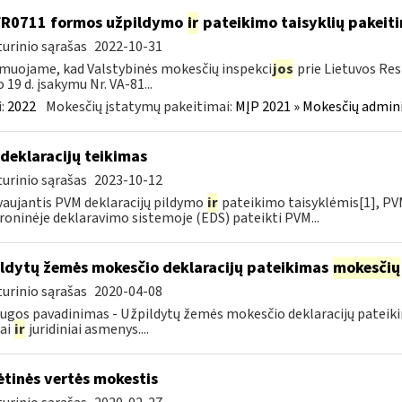
FR0711 formos užpildymo
ir
pateikimo taisyklių pakeit
urinio sąrašas
2022-10-31
muojame, kad Valstybinės mokesčių inspekci
jos
prie Lietuvos Res
o 19 d. įsakymu Nr. VA-81...
:
2022
Mokesčių įstatymų pakeitimai:
MĮP 2021 » Mokesčių admin
deklaracijų teikimas
urinio sąrašas
2023-10-12
aujantis PVM deklaracijų pildymo
ir
pateikimo taisyklėmis[1], PVM
roninėje deklaravimo sistemoje (EDS) pateikti PVM...
ldytų žemės mokesčio deklaracijų pateikimas
mokesčių
urinio sąrašas
2020-04-08
ugos pavadinimas - Užpildytų žemės mokesčio deklaracijų patei
iai
ir
juridiniai asmenys....
ėtinės vertės mokestis