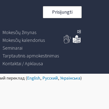
Prisijungti
Mokesčių žinynas
Mokesčių kalendorius
Seminarai
Tarptautinis apmokestinimas
Kontaktai / Apklausa
ний переклад (
English
,
Русский
,
Українська
)