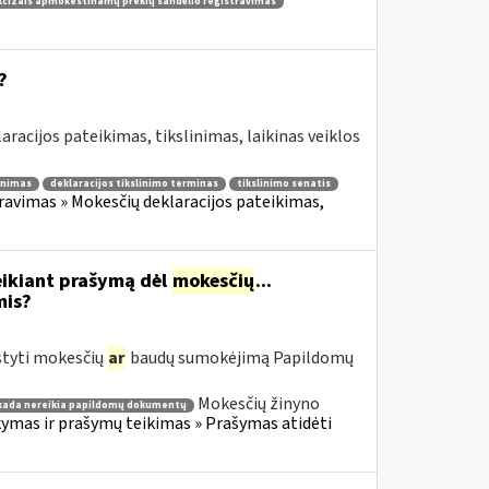
kcizais apmokestinamų prekių sandėlio registravimas
?
aracijos pateikimas, tikslinimas, laikinas veiklos
linimas
deklaracijos tikslinimo terminas
tikslinimo senatis
avimas » Mokesčių deklaracijos pateikimas,
eikiant prašymą dėl
mokesčių
...
mis?
styti mokesčių
ar
baudų sumokėjimą Papildomų
Mokesčių žinyno
kada nereikia papildomų dokumentų
mas ir prašymų teikimas » Prašymas atidėti