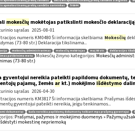
is apmokestinamų prekių sandėlis
akcizais apmokestinamų prekių sandėlio steigimas
a
is apmokestinamų prekių sandėlio savininkas
fr0644
ali
mokesčių
mokėtojas patikslinti mokesčio deklaraciją
urinio sąrašas
2025-08-01
tracijos numeris KM0480 Ši informacija skelbiama:
Mokesčių
dekl
dymas (73-80 str.) Deklaracija tikslinama...
acija
mokesčių administravimas
mokesčių mokėtojas
maį 80 str.
deklaracijos tiks
Mokesčių žinyno kategorijos:
Mokesčių administr
nimas patikrinimo metu
inimas (73-80 str.)
 gyventojui nereikia pateikti papildomų dokumentų, t
entojų pajamų, žemės
ar
kt.) mokėjimo
išdėstymo
dali
urinio sąrašas
2026-04-30
tracijos numeris KM3817 Ši informacija skelbiama: Prašymas išdė
entų gyventojui pateikti nereikia, jeigu tenkinamos...
domi dokumentai
kada nereikia papildomų dokumentų teikiant mps prašymą gyventojui
orijos:
Prašymai, pažymos ir mokėjimo duomenys » Pažymų užsaky
išdėstyti mokestinę nepriemoką