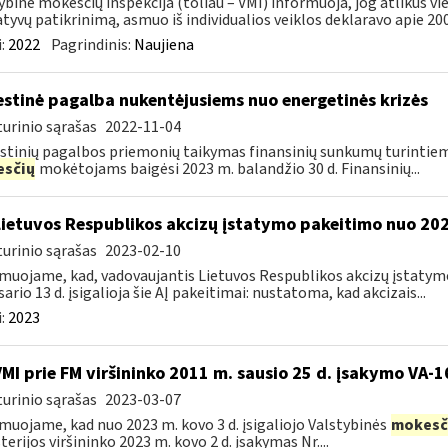
ybinė mokesčių inspekcija (toliau – VMI) informuoja, jog atlikus 
tyvų patikrinimą, asmuo iš individualios veiklos deklaravo apie 200,
:
2022
Pagrindinis:
Naujiena
stinė pagalba nukentėjusiems nuo energetinės krizės
urinio sąrašas
2022-11-04
tinių pagalbos priemonių taikymas finansinių sunkumų turintiem
sčių
mokėtojams baigėsi 2023 m. balandžio 30 d. Finansinių...
Lietuvos Respublikos akcizų įstatymo pakeitimo nuo 202
urinio sąrašas
2023-02-10
muojame, kad, vadovaujantis Lietuvos Respublikos akcizų įstatymo 
sario 13 d. įsigalioja šie AĮ pakeitimai: nustatoma, kad akcizais...
:
2023
VMI prie FM viršininko 2011 m. sausio 25 d. įsakymo VA-
urinio sąrašas
2023-03-07
muojame, kad nuo 2023 m. kovo 3 d. įsigaliojo Valstybinės
mokesč
terijos viršininko 2023 m. kovo 2 d. įsakymas Nr....