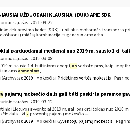
IAUSIAI UŽDUODAMI KLAUSIMAI (DUK) APIE SDK
urinio sąrašas
2021-09-22
inko deklaravimo kodas (SDK) - unikalus motorinės transporto 
o aštuonių raidžių kombinacija, sugeneruojama arba...
okiai parduodamai medienai nuo 2019 m. sausio 1 d. tai
urinio sąrašas
2019-03-08
019 m. sausio 1 d. buitiniams energi
jos
vartotojams, kaip jie apib
 fiziniams
asmenims
,...
 (Archyvas):
2019
Mokesčiai:
Pridėtinės vertės mokestis
Pagrindi
ia
pajamų mokesčio dalis gali būti paskirta paramos g
urinio sąrašas
2019-03-12
tiniai Lietuvos gyventojai 2019 m. gali paskirti tokias nuo 2018 
čio dalis: iki
2
procentų pajamų mokesčio —...
 (Archyvas):
2019
Mokesčiai:
Gyventojų pajamų mokestis
Pagrind