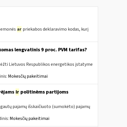
priemonės
ar
priekabos deklaravimo kodas, kurį
komas lengvatinis 9 proc. PVM tarifas?
rėžti Lietuvos Respublikos energetikos įstatyme
nis:
Mokesčių pakeitimai
avėjams
ir
politinėms partijoms
m. gautų pajamų išskaičiuoto (sumokėto) pajamų
inis:
Mokesčių pakeitimai