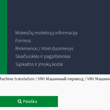
Mokesčių mokėtojų informacija
Formos
Rinkmenos / Atviri duomenys
Skaičiuoklės ir pagalbininkai
Sąskaitos ir įmokų kodai
Machine translation / VMI Машинный перевод / VMI Машин
Paieška