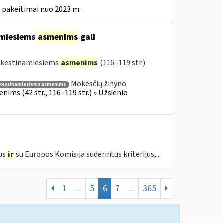
 pakeitimai nuo 2023 m.
amiesiems
asmenims
gali
mokestinamiesiems
asmenims
(116–119 str.)
Mokesčių žinyno
kestinamiesiems asmenims
ims (42 str., 116–119 str.) » Užsienio
us
ir
su Europos Komisija suderintus kriterijus,...
1
...
5
6
7
...
365