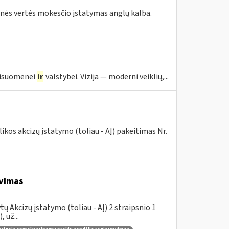
tinės vertės mokesčio įstatymas anglų kalba.
visuomenei
ir
valstybei. Vizija — moderni veiklių,...
kos akcizų įstatymo (toliau - AĮ) pakeitimas Nr.
avimas
 Akcizų įstatymo (toliau - AĮ) 2 straipsnio 1
 už...