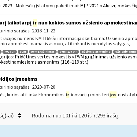
:
2023
Mokesčių įstatymų pakeitimai:
MĮP 2021 » Akcizų mokesčių
urį laikotarpį
ir
nuo kokios sumos užsienio apmokestin
urinio sąrašas
2018-11-22
tracijos numeris KM1169 Ši informacija skelbiama: Užsienio ap
nio apmokestinamasis asmuo, atitinkantis nurodytas sąlygas,...
400 eur
pvm
pvm grąžinimas
pvmį 119 str
užsienio asmenims
užsienio apmo
orijos:
Pridėtinės vertės mokestis » PVM grąžinimas užsienio asmen
kestinamiesiems asmenims (116–119 str.)
idijos įmonėms
urinio sąrašas
2020-07-20
s, kurios atitinka Ekonomikos
ir
inovacijų ministeri
jos
nustatyt
šų(-ai)
Rodoma nuo 101 iki 120 iš 7,293 irašų.