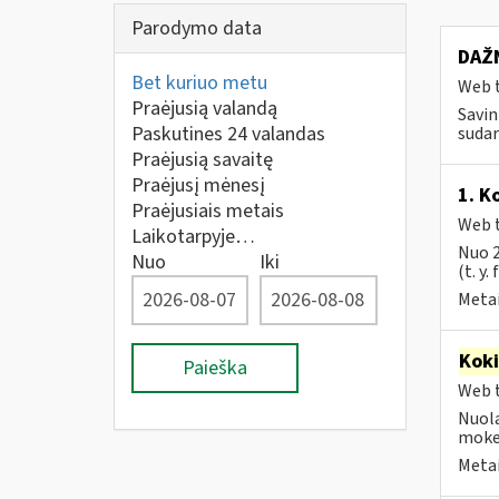
Parodymo data
DAŽN
Bet kuriuo metu
Web t
Praėjusią valandą
Savin
Paskutines 24 valandas
sudar
Praėjusią savaitę
Praėjusį mėnesį
1. K
Praėjusiais metais
Web t
Laikotarpyje…
Nuo 2
Nuo
Iki
(t. y.
Metai
Kok
Paieška
Web t
Nuola
mokes
Metai