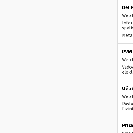
Dėl 
Web t
Infor
spali
Metai
PVM 
Web t
Vadov
elekt
Užpi
Web t
Pasla
Fizin
Prid