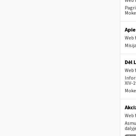
Web t
Pagri
Mokes
Apie
Web t
Misij
Dėl 
Web t
Infor
XIV-1
Mokes
Akci
Web t
Asmuo
dalyj