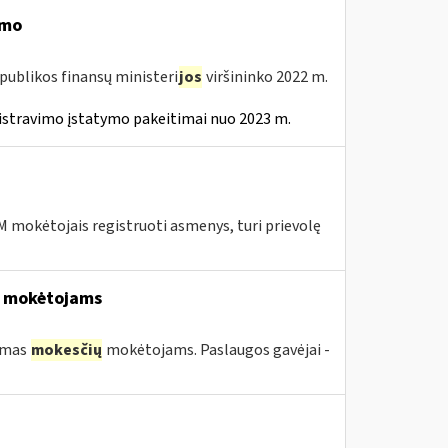
imo
publikos finansų ministeri
jos
viršininko 2022 m.
istravimo įstatymo pakeitimai nuo 2023 m.
 mokėtojais registruoti asmenys, turi prievolę
mokėtojams
kimas
mokesčių
mokėtojams. Paslaugos gavėjai -