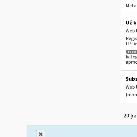
Metai
Už k
Web t
Regis
Užsie
50 eur
kateg
apmo
Subs
Web t
Įmonė
20 Įra
Uždaryti