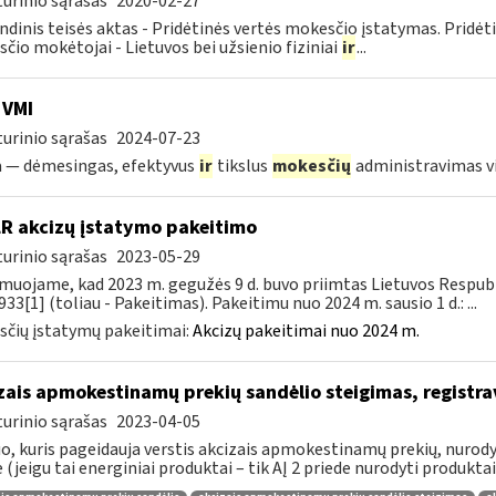
urinio sąrašas
2020-02-27
ndinis teisės aktas - Pridėtinės vertės mokesčio įstatymas. Pridė
čio mokėtojai - Lietuvos bei užsienio fiziniai
ir
...
 VMI
urinio sąrašas
2024-07-23
a — dėmesingas, efektyvus
ir
tikslus
mokesčių
administravimas 
LR akcizų įstatymo pakeitimo
urinio sąrašas
2023-05-29
muojame, kad 2023 m. gegužės 9 d. buvo priimtas Lietuvos Respubli
933[1] (toliau - Pakeitimas). Pakeitimu nuo 2024 m. sausio 1 d.: ...
čių įstatymų pakeitimai:
Akcizų pakeitimai nuo 2024 m.
zais apmokestinamų prekių sandėlio steigimas, registr
urinio sąrašas
2023-04-05
, kuris pageidauja verstis akcizais apmokestinamų prekių, nurodytų
e (jeigu tai energiniai produktai – tik AĮ 2 priede nurodyti produktai),