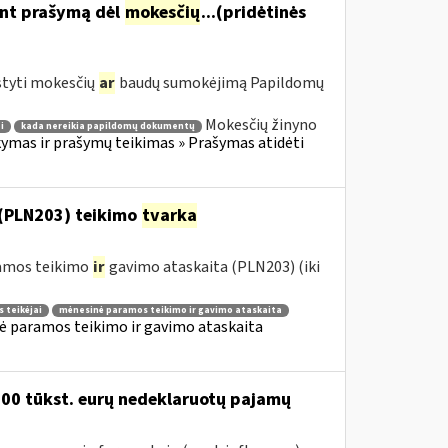
ant prašymą dėl
mokesčių
...(pridėtinės
styti mokesčių
ar
baudų sumokėjimą Papildomų
Mokesčių žinyno
i
kada nereikia papildomų dokumentų
mas ir prašymų teikimas » Prašymas atidėti
(PLN203) teikimo
tvarka
ramos teikimo
ir
gavimo ataskaita (PLN203) (iki
 teikėjai
mėnesinė paramos teikimo ir gavimo ataskaita
ė paramos teikimo ir gavimo ataskaita
200 tūkst. eurų nedeklaruotų pajamų