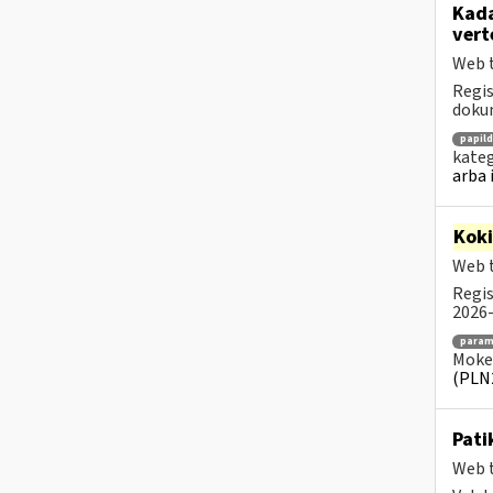
Kada
vert
Web t
Regis
dokum
papil
kateg
arba 
Kok
Web t
Regis
2026-
para
Mokes
(PLN
Pati
Web t