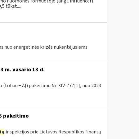
vieno nuomonės formuotojo (angl. influencer)
5 tūkst....
s nuo energetinės krizės nukentėjusiems
3 m. vasario 13 d.
(toliau − AĮ) pakeitimu Nr. XIV-777[1], nuo 2023
16 pakeitimo
ių
inspekcijos prie Lietuvos Respublikos finansų