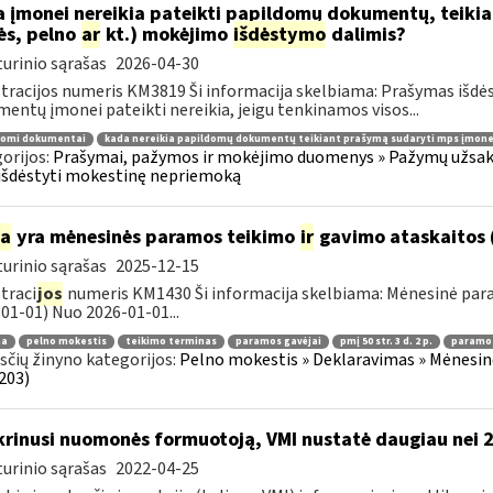
 įmonei nereikia pateikti papildomų dokumentų, teiki
ės, pelno
ar
kt.) mokėjimo
išdėstymo
dalimis?
urinio sąrašas
2026-04-30
tracijos numeris KM3819 Ši informacija skelbiama: Prašymas išdė
entų įmonei pateikti nereikia, jeigu tenkinamos visos...
domi dokumentai
kada nereikia papildomų dokumentų teikiant prašymą sudaryti mps įmone
orijos:
Prašymai, pažymos ir mokėjimo duomenys » Pažymų užsaky
išdėstyti mokestinę nepriemoką
ia
yra mėnesinės paramos teikimo
ir
gavimo ataskaitos 
urinio sąrašas
2025-12-15
traci
jos
numeris KM1430 Ši informacija skelbiama: Mėnesinė pa
01-01) Nuo 2026-01-01...
ma
pelno mokestis
teikimo terminas
paramos gavėjai
pmį 50 str. 3 d. 2 p.
paramos
čių žinyno kategorijos:
Pelno mokestis » Deklaravimas » Mėnesin
203)
krinusi nuomonės formuotoją, VMI nustatė daugiau nei 
urinio sąrašas
2022-04-25