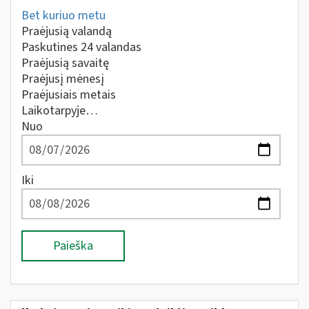
Bet kuriuo metu
Praėjusią valandą
Paskutines 24 valandas
Praėjusią savaitę
Praėjusį mėnesį
Praėjusiais metais
Laikotarpyje…
Nuo
Iki
Paieška