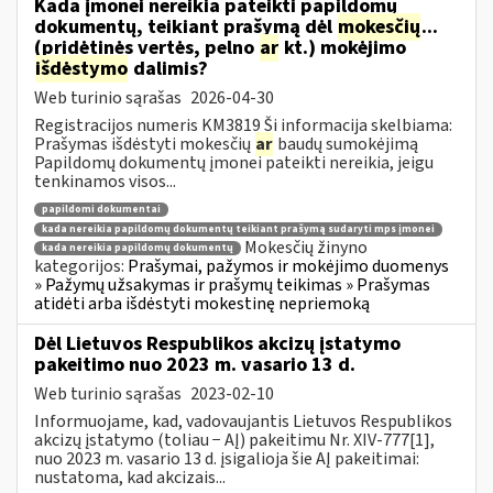
Kada įmonei nereikia pateikti papildomų
dokumentų, teikiant prašymą dėl
mokesčių
...
(pridėtinės vertės, pelno
ar
kt.) mokėjimo
išdėstymo
dalimis?
Web turinio sąrašas
2026-04-30
Registracijos numeris KM3819 Ši informacija skelbiama:
Prašymas išdėstyti mokesčių
ar
baudų sumokėjimą
Papildomų dokumentų įmonei pateikti nereikia, jeigu
tenkinamos visos...
papildomi dokumentai
kada nereikia papildomų dokumentų teikiant prašymą sudaryti mps įmonei
Mokesčių žinyno
kada nereikia papildomų dokumentų
kategorijos:
Prašymai, pažymos ir mokėjimo duomenys
» Pažymų užsakymas ir prašymų teikimas » Prašymas
atidėti arba išdėstyti mokestinę nepriemoką
Dėl Lietuvos Respublikos akcizų įstatymo
pakeitimo nuo 2023 m. vasario 13 d.
Web turinio sąrašas
2023-02-10
Informuojame, kad, vadovaujantis Lietuvos Respublikos
akcizų įstatymo (toliau − AĮ) pakeitimu Nr. XIV-777[1],
nuo 2023 m. vasario 13 d. įsigalioja šie AĮ pakeitimai:
nustatoma, kad akcizais...