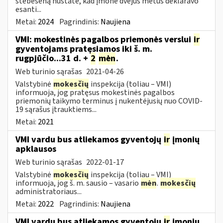
stebėseną nustatė, kad įmonė dvejus metus deklaravo
esanti...
Metai:
2024
Pagrindinis:
Naujiena
VMI: mokestinės pagalbos priemonės verslui
ir
gyventojams pratęsiamos iki š. m.
rugpjūčio...31 d. +
2
mėn
.
Web turinio sąrašas
2021-04-26
Valstybinė
mokesčių
inspekcija (toliau – VMI)
informuoja, jog pratęsus mokestinės pagalbos
priemonių taikymo terminus į nukentėjusių nuo COVID-
19 sąrašus įtrauktiems...
Metai:
2021
VMI vardu bus atliekamos gyventojų
ir
įmonių
apklausos
Web turinio sąrašas
2022-01-17
Valstybinė
mokesčių
inspekcija (toliau – VMI)
informuoja, jog š. m. sausio – vasario
mėn
.
mokesčių
administratoriaus...
Metai:
2022
Pagrindinis:
Naujiena
VMI vardu bus atliekamos gyventojų
ir
įmonių