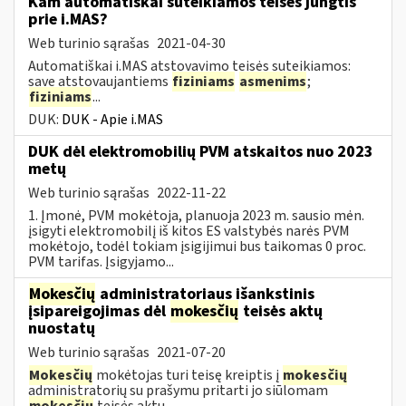
Kam automatiškai suteikiamos teisės jungtis
prie i.MAS?
Web turinio sąrašas
2021-04-30
Automatiškai i.MAS atstovavimo teisės suteikiamos:
save atstovaujantiems
fiziniams
asmenims
;
fiziniams
...
DUK:
DUK - Apie i.MAS
DUK dėl elektromobilių PVM atskaitos nuo 2023
metų
Web turinio sąrašas
2022-11-22
1. Įmonė, PVM mokėtoja, planuoja 2023 m. sausio mėn.
įsigyti elektromobilį iš kitos ES valstybės narės PVM
mokėtojo, todėl tokiam įsigijimui bus taikomas 0 proc.
PVM tarifas. Įsigyjamo...
Mokesčių
administratoriaus išankstinis
įsipareigojimas dėl
mokesčių
teisės aktų
nuostatų
Web turinio sąrašas
2021-07-20
Mokesčių
mokėtojas turi teisę kreiptis į
mokesčių
administratorių su prašymu pritarti jo siūlomam
mokesčių
teisės aktų...