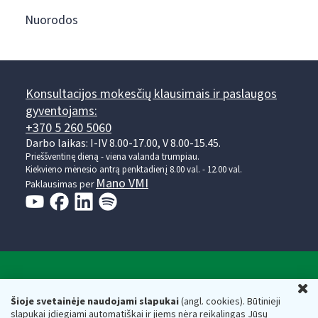
Nuorodos
Konsultacijos mokesčių klausimais ir paslaugos
gyventojams:
+370 5 260 5060
Darbo laikas: I-IV 8.00-17.00, V 8.00-15.45.
Prieššventinę dieną - viena valanda trumpiau.
Kiekvieno mėnesio antrą penktadienį 8.00 val. - 12.00 val.
Mano VMI
Paklausimas per
Valstybinė mokesčių inspekcija prie Lietuvos
U
Respublikos finansų ministerijos
Šioje svetainėje naudojami slapukai
(angl. cookies). Būtinieji
slapukai įdiegiami automatiškai ir jiems nėra reikalingas Jūsų