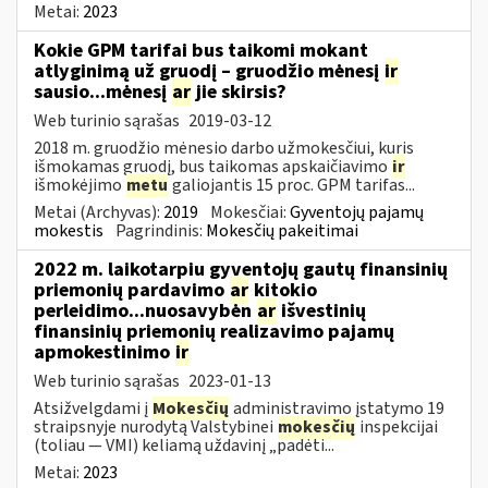
Metai:
2023
Kokie GPM tarifai bus taikomi mokant
atlyginimą už gruodį – gruodžio mėnesį
ir
sausio...mėnesį
ar
jie skirsis?
Web turinio sąrašas
2019-03-12
2018 m. gruodžio mėnesio darbo užmokesčiui, kuris
išmokamas gruodį, bus taikomas apskaičiavimo
ir
išmokėjimo
metu
galiojantis 15 proc. GPM tarifas...
Metai (Archyvas):
2019
Mokesčiai:
Gyventojų pajamų
mokestis
Pagrindinis:
Mokesčių pakeitimai
2022 m. laikotarpiu gyventojų gautų finansinių
priemonių pardavimo
ar
kitokio
perleidimo...nuosavybėn
ar
išvestinių
finansinių priemonių realizavimo pajamų
apmokestinimo
ir
Web turinio sąrašas
2023-01-13
Atsižvelgdami į
Mokesčių
administravimo įstatymo 19
straipsnyje nurodytą Valstybinei
mokesčių
inspekcijai
(toliau — VMI) keliamą uždavinį „padėti...
Metai:
2023