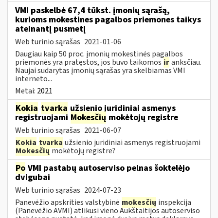
VMI paskelbė 67,4 tūkst. įmonių sąrašą,
kurioms mokestines pagalbos priemones taikys
ateinantį pusmetį
Web turinio sąrašas
2021-01-06
Daugiau kaip 50 proc. įmonių mokestinės pagalbos
priemonės yra pratęstos, jos buvo taikomos
ir
anksčiau.
Naujai sudarytas įmonių sąrašas yra skelbiamas VMI
interneto...
Metai:
2021
Kokia
tvarka
užsienio juridiniai asmenys
registruojami
Mokesčių
mokėtojų registre
Web turinio sąrašas
2021-06-07
Kokia
tvarka
užsienio juridiniai asmenys registruojami
Mokesčių
mokėtojų registre?
Po
VMI pastabų autoserviso pelnas šoktelėjo
dvigubai
Web turinio sąrašas
2024-07-23
Panevėžio apskrities valstybinė
mokesčių
inspekcija
(Panevėžio AVMI) atlikusi vieno Aukštaitijos autoserviso