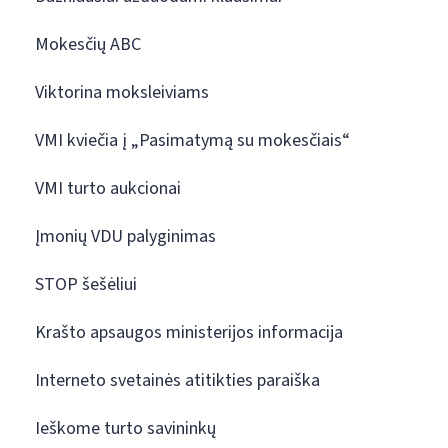
Mokesčių ABC
Viktorina moksleiviams
VMI kviečia į „Pasimatymą su mokesčiais“
VMI turto aukcionai
Įmonių VDU palyginimas
STOP šešėliui
Krašto apsaugos ministerijos informacija
Interneto svetainės atitikties paraiška
Ieškome turto savininkų