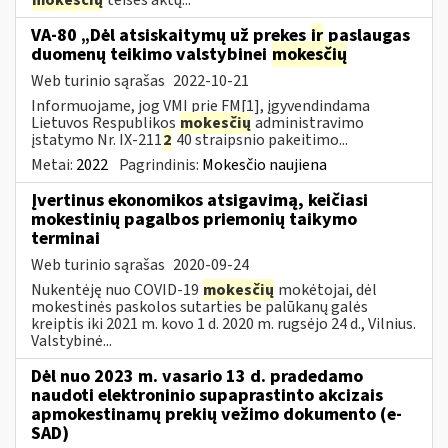
VA-80 „Dėl atsiskaitymų už prekes
ir
paslaugas
duomenų teikimo valstybinei
mokesčių
Web turinio sąrašas
2022-10-21
Informuojame, jog VMI prie FM[1], įgyvendindama
Lietuvos Respublikos
mokesčių
administravimo
įstatymo Nr. IX-211
2
40 straipsnio pakeitimo...
Metai:
2022
Pagrindinis:
Mokesčio naujiena
Įvertinus ekonomikos atsigavimą, keičiasi
mokestinių pagalbos priemonių taikymo
terminai
Web turinio sąrašas
2020-09-24
Nukentėję nuo COVID-19
mokesčių
mokėtojai, dėl
mokestinės paskolos sutarties be palūkanų galės
kreiptis iki 2021 m. kovo 1 d. 2020 m. rugsėjo 24 d., Vilnius.
Valstybinė...
Dėl nuo 2023 m. vasario 13 d. pradedamo
naudoti elektroninio supaprastinto akcizais
apmokestinamų prekių vežimo dokumento (e-
SAD)