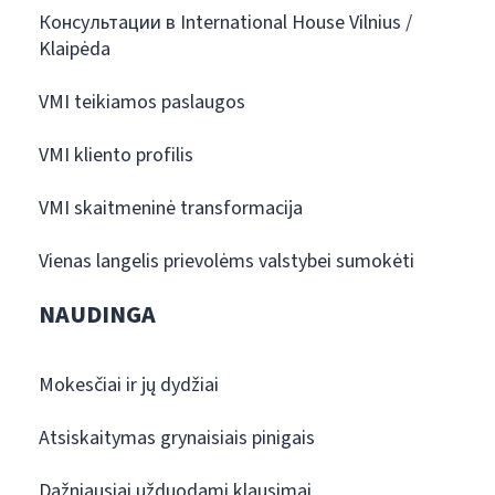
Консультации в International House Vilnius /
Klaipėda
VMI teikiamos paslaugos
VMI kliento profilis
VMI skaitmeninė transformacija
Vienas langelis prievolėms valstybei sumokėti
NAUDINGA
Mokesčiai ir jų dydžiai
Atsiskaitymas grynaisiais pinigais
Dažniausiai užduodami klausimai