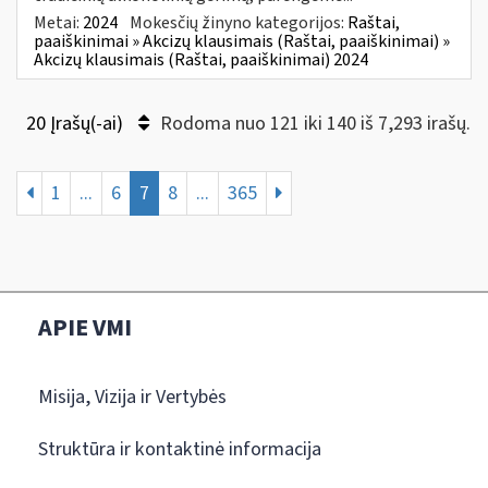
Metai:
2024
Mokesčių žinyno kategorijos:
Raštai,
paaiškinimai » Akcizų klausimais (Raštai, paaiškinimai) »
Akcizų klausimais (Raštai, paaiškinimai) 2024
20 Įrašų(-ai)
Rodoma nuo 121 iki 140 iš 7,293 irašų.
1
...
6
7
8
...
365
APIE VMI
Misija, Vizija ir Vertybės
Struktūra ir kontaktinė informacija