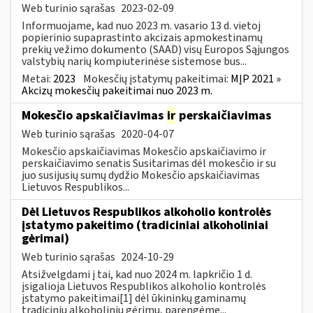
Web turinio sąrašas
2023-02-09
Informuojame, kad nuo 2023 m. vasario 13 d. vietoj
popierinio supaprastinto akcizais apmokestinamų
prekių vežimo dokumento (SAAD) visų Europos Sąjungos
valstybių narių kompiuterinėse sistemose bus...
Metai:
2023
Mokesčių įstatymų pakeitimai:
MĮP 2021 »
Akcizų mokesčių pakeitimai nuo 2023 m.
Mokesčio apskaičiavimas
ir
perskaičiavimas
Web turinio sąrašas
2020-04-07
Mokesčio apskaičiavimas Mokesčio apskaičiavimo ir
perskaičiavimo senatis Susitarimas dėl mokesčio ir su
juo susijusių sumų dydžio Mokesčio apskaičiavimas
Lietuvos Respublikos...
Dėl Lietuvos Respublikos alkoholio kontrolės
įstatymo pakeitimo (tradiciniai alkoholiniai
gėrimai)
Web turinio sąrašas
2024-10-29
Atsižvelgdami į tai, kad nuo 2024 m. lapkričio 1 d.
įsigalioja Lietuvos Respublikos alkoholio kontrolės
įstatymo pakeitimai[1] dėl ūkininkų gaminamų
tradicinių alkoholinių gėrimų, parengėme...