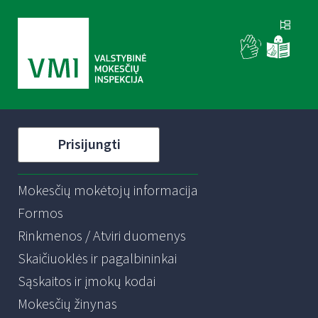
Prisijungti
Mokesčių mokėtojų informacija
Formos
Rinkmenos / Atviri duomenys
Skaičiuoklės ir pagalbininkai
Sąskaitos ir įmokų kodai
Mokesčių žinynas