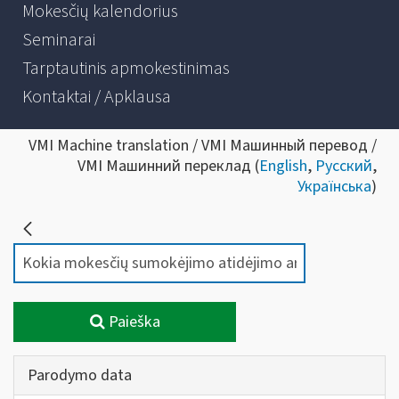
Mokesčių kalendorius
Seminarai
Tarptautinis apmokestinimas
Kontaktai / Apklausa
VMI Machine translation / VMI Машинный перевод /
VMI Машинний переклад (
English
,
Русский
,
Українська
)
Paieška
Parodymo data