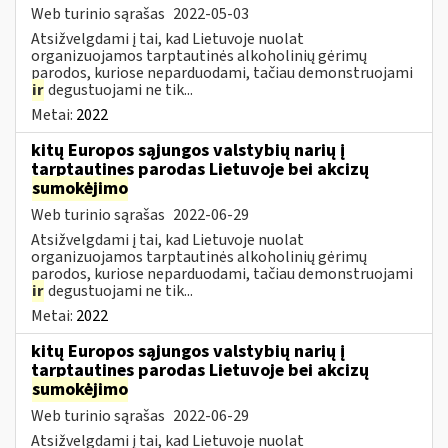
Web turinio sąrašas
2022-05-03
Atsižvelgdami į tai, kad Lietuvoje nuolat
organizuojamos tarptautinės alkoholinių gėrimų
parodos, kuriose neparduodami, tačiau demonstruojami
ir
degustuojami ne tik...
Metai:
2022
kitų Europos sąjungos valstybių narių į
tarptautines parodas Lietuvoje bei akcizų
sumokėjimo
Web turinio sąrašas
2022-06-29
Atsižvelgdami į tai, kad Lietuvoje nuolat
organizuojamos tarptautinės alkoholinių gėrimų
parodos, kuriose neparduodami, tačiau demonstruojami
ir
degustuojami ne tik...
Metai:
2022
kitų Europos sąjungos valstybių narių į
tarptautines parodas Lietuvoje bei akcizų
sumokėjimo
Web turinio sąrašas
2022-06-29
Atsižvelgdami į tai, kad Lietuvoje nuolat