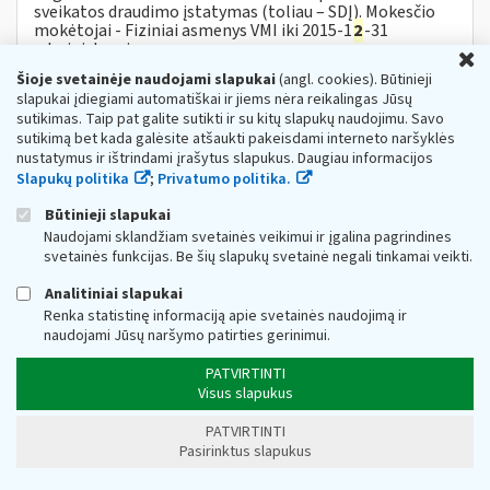
sveikatos draudimo įstatymas (toliau – SDĮ). Mokesčio
mokėtojai - Fiziniai asmenys VMI iki 2015-1
2
-31
administruoja:...
U
Šioje svetainėje naudojami slapukai
(angl. cookies). Būtinieji
VMI: daugiau nukentėjusių nuo COVID-19
slapukai įdiegiami automatiškai ir jiems nėra reikalingas Jūsų
verslininkų gali teikti paraišką subsidijai
sutikimas. Taip pat galite sutikti ir su kitų slapukų naudojimu. Savo
Web turinio sąrašas
2021-04-07
sutikimą bet kada galėsite atšaukti pakeisdami interneto naršyklės
nustatymus ir ištrindami įrašytus slapukus. Daugiau informacijos
Valstybinė mokesčių inspekcija (toliau – VMI)
Slapukų politika
;
Privatumo politika.
informuoja, jog įsigaliojus subsidijų nuo COVID-19
nukentėjusioms įmonėms Aprašo pakeitimui,
Būtinieji slapukai
individualioms įmonėms, mažosioms bendrijoms,...
Naudojami sklandžiam svetainės veikimui ir įgalina pagrindines
Metai:
2021
svetainės funkcijas. Be šių slapukų svetainė negali tinkamai veikti.
Apie MTEP lengvatas
Analitiniai slapukai
Web turinio sąrašas
2023-05-25
Renka statistinę informaciją apie svetainės naudojimą ir
naudojami Jūsų naršymo patirties gerinimui.
1. Kaip vienetui įsitikinti,
ar
jo vykdoma veikla tikrai yra
priskiriama mokslinių tyrimų
ir
eksperimentinės
PATVIRTINTI
plėtros (toliau – MTEP) veiklai? Tai...
Visus slapukus
., sausio),
ar
PVM sąskaitos faktūros gavimo
PATVIRTINTI
datą (pvz., vasario)?
Pasirinktus slapukus
Web turinio sąrašas
2021-04-30