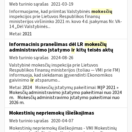
Web turinio sąrašas
2021-03-19
Informuojame, kad priimtas Valstybinės
mokesčių
inspekcijos prie Lietuvos Respublikos finansų
ministerijos viršininko 2021 m. kovo 4 d. įsakymas Nr. VA-
14 „Dėl Valstybinės...
Metai:
2021
Informacinis pranešimas dėl LR
mokesčių
administravimo įstatymo
ir
kitų teisės aktų
Web turinio sąrašas
2024-08-26
Valstybinė mokesčių inspekcija prie Lietuvos
Respublikos finansų ministerijos (toliau — VMI prie FM)
informuoja, kad siekdamas įgyvendinti Ekonomikos
gaivinimo
ir
atsparumo...
Metai:
2024
Mokesčių įstatymų pakeitimai:
MĮP 2021 »
Mokesčių administravimo įstatymo pakeitimai nuo 2024
m.
Mokesčių administravimo įstatymo pakeitimai nuo
2026 m.
Mokestinių nepriemokų išieškojimas
Web turinio sąrašas
2020-04-07
Mokestinių nepriemokų išieškojimas - VMI Mokestinių