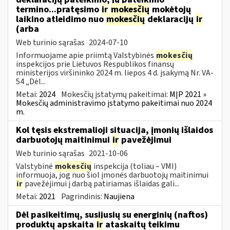
termino...pratęsimo
ir
mokesčių
mokėtojų
laikino atleidimo nuo
mokesčių
deklaracijų
ir
(arba
Web turinio sąrašas
2024-07-10
Informuojame apie priimtą Valstybinės
mokesčių
inspekcijos prie Lietuvos Respublikos finansų
ministerijos viršininko 2024 m. liepos 4 d. įsakymą Nr. VA-
54 „Dėl...
Metai:
2024
Mokesčių įstatymų pakeitimai:
MĮP 2021 »
Mokesčių administravimo įstatymo pakeitimai nuo 2024
m.
Kol tęsis ekstremalioji situacija, įmonių išlaidos
darbuotojų maitinimui
ir
pavežėjimui
Web turinio sąrašas
2021-10-06
Valstybinė
mokesčių
inspekcija (toliau – VMI)
informuoja, jog nuo šiol įmonės darbuotojų maitinimui
ir
pavežėjimui į darbą patiriamas išlaidas gali...
Metai:
2021
Pagrindinis:
Naujiena
Dėl pasikeitimų, susijusių su energinių (naftos)
produktų apskaita
ir
ataskaitų teikimu