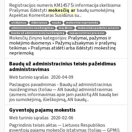
Registracijos numeris KM1457 Ši informacija skelbiama:
Prašymas išdėstyti
mokesčių
ar
baudų sumokėjimą
Aspektas Komentaras Susidūrus su...
atidėjimas
išdėstymas
nauda
mokestinė nepriemoka
administracinis nusižengimas
maį 88 str.
mokestinės paskolos sutartis
bauda už administracinį nusižengimą
supaprastintas procesas
Mokesčių žinyno kategorijos:
Prašymai, pažymos ir
mokėjimo duomenys » Pažymų užsakymas ir prašymų
teikimas » Prašymas atidėti arba išdėstyti mokestinę
nepriemoką
Baudų už administracinius teisės pažeidimus
administravimas
Web turinio sąrašas
2020-04-09
Paslaugos pavadinimas - Baudų už administracinius
nusižengimus (toliau — AN baudų) administravimas
(asmens informavimas apie jam paskirtą AN baudą bei
jos sumokėjimą, išieškojimą, AN baudų...
Gyventojų pajamų mokestis
Web turinio sąrašas
2020-02-06
Pagrindinis teisės aktas — Lietuvos Respublikos
gyventojų pajamų mokesčio įstatymas (toliau — GPMĮ).