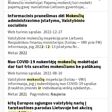
Mokesčio mokėtojai: Pajamų mokestį turi mokėti
pajamų gavę: nuolatiniai Lietuvos gyventojai, ...
Informacinis pranešimas dėl
Mokesčių
administravimo įstatymo, Valstybinio
socialinio
Web turinio sąrašas
2022-12-27
Valstybinė mokesčių inspekcija prie Lietuvos
Respublikos finansų ministerijos (toliau — VMI prie FM)
informuoja, jog 202
2
-1
2
-13 įstatymu Nr....
Metai:
2022
Nuo COVID-19 nukentėję
mokesčių
mokėtojai
dar turi tris savaites mokesčiams be palūkanų
Web turinio sąrašas
2021-08-10
Valstybinė
mokesčių
inspekcija (toliau – VMI)
informuoja, jog į nukentėjusių nuo COVID-19 sąrašus
įtrauktos įmonės
ir
individualią veiklą vykdantys...
Metai:
2021
Pagrindinis:
Naujiena
kitų Europos sąjungos valstybių narių į
tarptautines parodas Lietuvoje bei akcizų