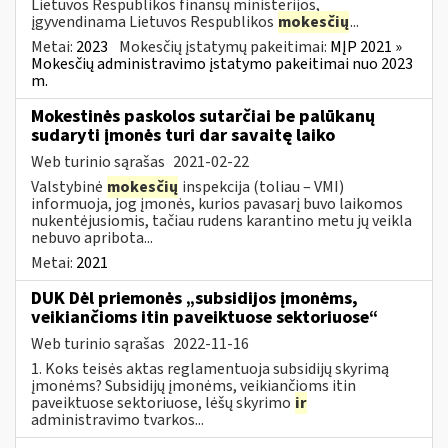
Lietuvos Respublikos finansų ministerijos,
įgyvendinama Lietuvos Respublikos
mokesčių
...
Metai:
2023
Mokesčių įstatymų pakeitimai:
MĮP 2021 »
Mokesčių administravimo įstatymo pakeitimai nuo 2023
m.
Mokestinės paskolos sutarčiai be palūkanų
sudaryti įmonės turi dar savaitę laiko
Web turinio sąrašas
2021-02-22
Valstybinė
mokesčių
inspekcija (toliau – VMI)
informuoja, jog įmonės, kurios pavasarį buvo laikomos
nukentėjusiomis, tačiau rudens karantino metu jų veikla
nebuvo apribota...
Metai:
2021
DUK Dėl priemonės „subsidijos įmonėms,
veikiančioms itin paveiktuose sektoriuose“
Web turinio sąrašas
2022-11-16
1. Koks teisės aktas reglamentuoja subsidijų skyrimą
įmonėms? Subsidijų įmonėms, veikiančioms itin
paveiktuose sektoriuose, lėšų skyrimo
ir
administravimo tvarkos...