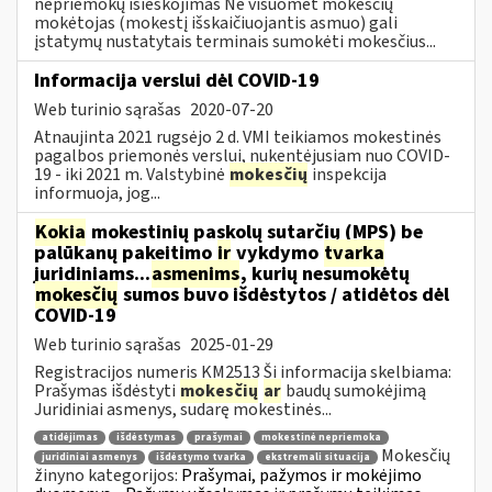
nepriemokų išieškojimas Ne visuomet mokesčių
mokėtojas (mokestį išskaičiuojantis asmuo) gali
įstatymų nustatytais terminais sumokėti mokesčius...
Informacija verslui dėl COVID-19
Web turinio sąrašas
2020-07-20
Atnaujinta 2021 rugsėjo 2 d. VMI teikiamos mokestinės
pagalbos priemonės verslui, nukentėjusiam nuo COVID-
19 - iki 2021 m. Valstybinė
mokesčių
inspekcija
informuoja, jog...
Kokia
mokestinių paskolų sutarčių (MPS) be
palūkanų pakeitimo
ir
vykdymo
tvarka
juridiniams...
asmenims
, kurių nesumokėtų
mokesčių
sumos buvo išdėstytos / atidėtos dėl
COVID-19
Web turinio sąrašas
2025-01-29
Registracijos numeris KM2513 Ši informacija skelbiama:
Prašymas išdėstyti
mokesčių
ar
baudų sumokėjimą
Juridiniai asmenys, sudarę mokestinės...
atidėjimas
išdėstymas
prašymai
mokestinė nepriemoka
Mokesčių
juridiniai asmenys
išdėstymo tvarka
ekstremali situacija
žinyno kategorijos:
Prašymai, pažymos ir mokėjimo