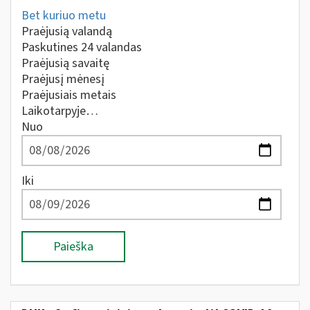
Bet kuriuo metu
Praėjusią valandą
Paskutines 24 valandas
Praėjusią savaitę
Praėjusį mėnesį
Praėjusiais metais
Laikotarpyje…
Nuo
Iki
Paieška