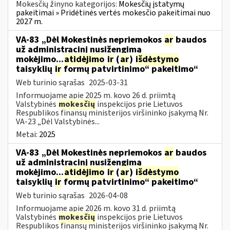
Mokesčių žinyno kategorijos:
Mokesčių įstatymų
pakeitimai » Pridėtinės vertės mokesčio pakeitimai nuo
2027 m.
VA-83 „Dėl Mokestinės nepriemokos
ar
baudos
už administracinį nusižengimą
mokėjimo...
atidėjimo
ir
(
ar
)
išdėstymo
taisyklių
ir
formų patvirtinimo“ pakeitimo“
Web turinio sąrašas
2025-03-31
Informuojame apie 2025 m. kovo 26 d. priimtą
Valstybinės
mokesčių
inspekcijos prie Lietuvos
Respublikos finansų ministerijos viršininko įsakymą Nr.
VA-23 „Dėl Valstybinės...
Metai:
2025
VA-83 „Dėl Mokestinės nepriemokos
ar
baudos
už administracinį nusižengimą
mokėjimo...
atidėjimo
ir
(
ar
)
išdėstymo
taisyklių
ir
formų patvirtinimo“ pakeitimo“
Web turinio sąrašas
2026-04-08
Informuojame apie 2026 m. kovo 31 d. priimtą
Valstybinės
mokesčių
inspekcijos prie Lietuvos
Respublikos finansų ministerijos viršininko įsakymą Nr.