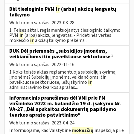
Dėl tiesioginio PVM
ir
(arba) akcizų lengvatų
taikymo
Web turinio sąrašas
2023-08-28
1. Teisės aktai, reglamentuojantys tiesioginio taikymo
PVM
ir
(arba) akcizų lengvatas. • Pridėtinės vertės
mokesčio
ir
akcizų taikymo prekėms...
DUK Dėl priemonės „subsidijos įmonėms,
veikiančioms itin paveiktuose sektoriuose“
Web turinio sąrašas
2022-11-16
1.Koks teisės aktas reglamentuoja subsidijų skyrimą
įmonėms? Subsidijų įmonėms, veikiančioms itin
paveiktuose sektoriuose, lėšų skyrimo
ir
administravimo tvarkos aprašas...
Informacinis pranešimas dėl VMI prie FM
viršininko 2023 m. balandžio 19 d. įsakymo Nr.
VA-27 „Dėl apskaitos dokumentų papildymo
tvarkos aprašo patvirtinimo“
Web turinio sąrašas
2023-04-24
Informuojame, kad Valstybinė
mokesčių
inspekcija prie