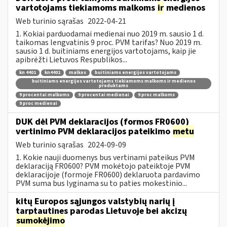
vartotojams tiekiamoms malkoms
ir
medienos
Web turinio sąrašas
2022-04-21
1. Kokiai parduodamai medienai nuo 2019 m. sausio 1 d.
taikomas lengvatinis 9 proc. PVM tarifas? Nuo 2019 m.
sausio 1 d. buitiniams energijos vartotojams, kaip jie
apibrėžti Lietuvos Respublikos...
kn 4401
kn4401
malkos
buitiniams energijos vartotojams
buitiniams energijos vartotojams tiekiamoms malkoms ir medienos
produktams
9 procentai malkoms
9 procentai medienai
9 proc malkoms
9 proc medienai
DUK dėl PVM deklaracijos (formos FR0600)
vertinimo PVM deklaracijos pateikimo
metu
Web turinio sąrašas
2024-09-09
1. Kokie nauji duomenys bus vertinami pateikus PVM
deklaraciją FR0600? PVM mokėtojo pateiktoje PVM
deklaracijoje (formoje FR0600) deklaruota pardavimo
PVM suma bus lyginama su to paties mokestinio...
kitų Europos sąjungos valstybių narių į
tarptautines parodas Lietuvoje bei akcizų
sumokėjimo