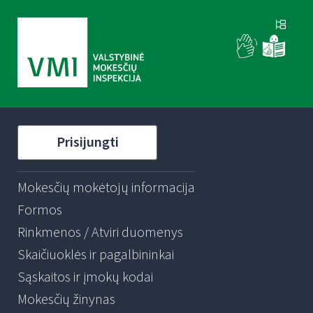
Prisijungti
Mokesčių mokėtojų informacija
Formos
Rinkmenos / Atviri duomenys
Skaičiuoklės ir pagalbininkai
Sąskaitos ir įmokų kodai
Mokesčių žinynas