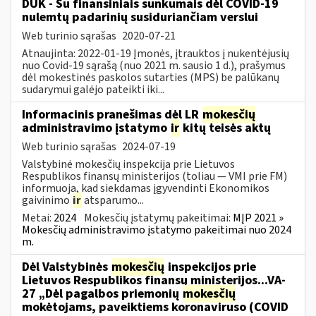
DUK - Su finansiniais sunkumais dėl COVID-19
nulemtų padarinių susiduriančiam verslui
Web turinio sąrašas
2020-07-21
Atnaujinta: 2022-01-19 Įmonės, įtrauktos į nukentėjusių
nuo Covid-19 sąrašą (nuo 2021 m. sausio 1 d.), prašymus
dėl mokestinės paskolos sutarties (MPS) be palūkanų
sudarymui galėjo pateikti iki...
Informacinis pranešimas dėl LR
mokesčių
administravimo įstatymo
ir
kitų teisės aktų
Web turinio sąrašas
2024-07-19
Valstybinė mokesčių inspekcija prie Lietuvos
Respublikos finansų ministerijos (toliau — VMI prie FM)
informuoja, kad siekdamas įgyvendinti Ekonomikos
gaivinimo
ir
atsparumo...
Metai:
2024
Mokesčių įstatymų pakeitimai:
MĮP 2021 »
Mokesčių administravimo įstatymo pakeitimai nuo 2024
m.
Dėl Valstybinės
mokesčių
inspekcijos prie
Lietuvos Respublikos finansų ministerijos...VA-
27 „Dėl pagalbos priemonių
mokesčių
mokėtojams, paveiktiems koronaviruso (COVID