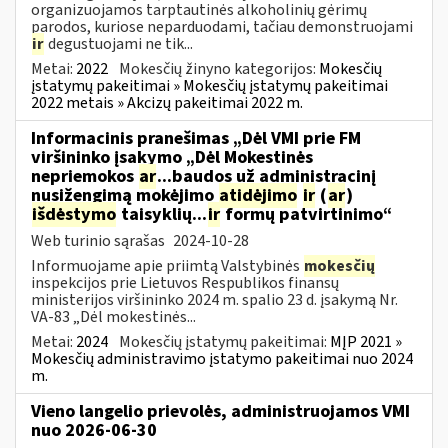
organizuojamos tarptautinės alkoholinių gėrimų
parodos, kuriose neparduodami, tačiau demonstruojami
ir
degustuojami ne tik...
Metai:
2022
Mokesčių žinyno kategorijos:
Mokesčių
įstatymų pakeitimai » Mokesčių įstatymų pakeitimai
2022 metais » Akcizų pakeitimai 2022 m.
Informacinis pranešimas „Dėl VMI prie FM
viršininko įsakymo „Dėl Mokestinės
nepriemokos
ar
...baudos už administracinį
nusižengimą mokėjimo
atidėjimo
ir
(
ar
)
išdėstymo
taisyklių...
ir
formų patvirtinimo“
Web turinio sąrašas
2024-10-28
Informuojame apie priimtą Valstybinės
mokesčių
inspekcijos prie Lietuvos Respublikos finansų
ministerijos viršininko 2024 m. spalio 23 d. įsakymą Nr.
VA-83 „Dėl mokestinės...
Metai:
2024
Mokesčių įstatymų pakeitimai:
MĮP 2021 »
Mokesčių administravimo įstatymo pakeitimai nuo 2024
m.
Vieno langelio prievolės, administruojamos VMI
nuo 2026-06-30