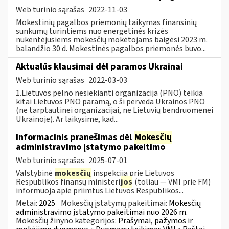
Web turinio sąrašas
2022-11-03
Mokestinių pagalbos priemonių taikymas finansinių
sunkumų turintiems nuo energetinės krizės
nukentėjusiems mokesčių mokėtojams baigėsi 2023 m.
balandžio 30 d. Mokestinės pagalbos priemonės buvo...
Aktualūs klausimai dėl paramos Ukrainai
Web turinio sąrašas
2022-03-03
1.Lietuvos pelno nesiekianti organizacija (PNO) teikia
kitai Lietuvos PNO paramą, o ši perveda Ukrainos PNO
(ne tarptautinei organizacijai, ne Lietuvių bendruomenei
Ukrainoje). Ar laikysime, kad...
Informacinis pranešimas dėl
Mokesčių
administravimo įstatymo pakeitimo
Web turinio sąrašas
2025-07-01
Valstybinė
mokesčių
inspekcija prie Lietuvos
Respublikos finansų ministeri
jos
(toliau — VMI prie FM)
informuoja apie priimtus Lietuvos Respublikos...
Metai:
2025
Mokesčių įstatymų pakeitimai:
Mokesčių
administravimo įstatymo pakeitimai nuo 2026 m.
Mokesčių žinyno kategorijos:
Prašymai, pažymos ir