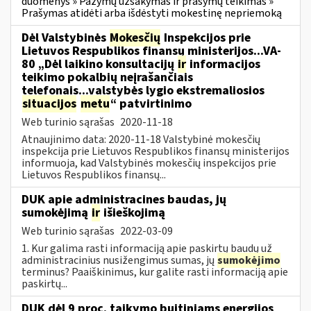
duomenys » Pažymų užsakymas ir prašymų teikimas »
Prašymas atidėti arba išdėstyti mokestinę nepriemoką
Dėl Valstybinės
Mokesčių
Inspekcijos prie
Lietuvos Respublikos finansų ministerijos...VA-
80 „Dėl laikino konsultacijų
ir
informacijos
teikimo pokalbių neįrašančiais
telefonais...valstybės lygio ekstremaliosios
situacijos
metu
“ patvirtinimo
Web turinio sąrašas
2020-11-18
Atnaujinimo data: 2020-11-18 Valstybinė mokesčių
inspekcija prie Lietuvos Respublikos finansų ministerijos
informuoja, kad Valstybinės mokesčių inspekcijos prie
Lietuvos Respublikos finansų...
DUK apie administracines baudas, jų
sumokėjimą
ir
išieškojimą
Web turinio sąrašas
2022-03-09
1. Kur galima rasti informaciją apie paskirtų baudų už
administracinius nusižengimus sumas, jų
sumokėjimo
terminus? Paaiškinimus, kur galite rasti informaciją apie
paskirtų...
DUK dėl 9 proc. taikymo buitiniams energijos