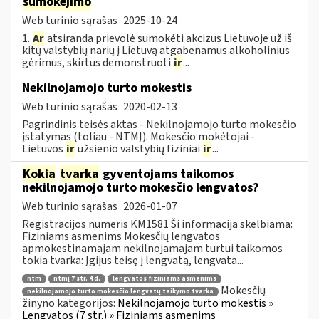
sumokėjimo
Web turinio sąrašas
2025-10-24
1.
Ar
atsiranda prievolė sumokėti akcizus Lietuvoje už iš
kitų valstybių narių į Lietuvą atgabenamus alkoholinius
gėrimus, skirtus demonstruoti
ir
...
Nekilnojamojo turto mokestis
Web turinio sąrašas
2020-02-13
Pagrindinis teisės aktas - Nekilnojamojo turto mokesčio
įstatymas (toliau - NTMĮ). Mokesčio mokėtojai -
Lietuvos
ir
užsienio valstybių fiziniai
ir
...
Kokia
tvarka
gyventojams taikomos
nekilnojamojo turto mokesčio lengvatos?
Web turinio sąrašas
2026-01-07
Registracijos numeris KM1581 Ši informacija skelbiama:
Fiziniams asmenims Mokesčių lengvatos
apmokestinamajam nekilnojamajam turtui taikomos
tokia tvarka: Įgijus teisę į lengvatą, lengvata...
ntm
ntmį 7 str. 4 d.
lengvatos fiziniams asmenims
Mokesčių
nekilnojamojo turto mokesčio lengvatų taikymo tvarka
žinyno kategorijos:
Nekilnojamojo turto mokestis »
Lengvatos (7 str.) » Fiziniams asmenims