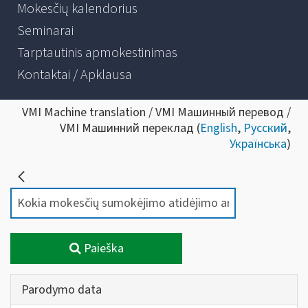
Mokesčių kalendorius
Seminarai
Tarptautinis apmokestinimas
Kontaktai / Apklausa
VMI Machine translation / VMI Машинный перевод /
VMI Машинний переклад (
English
,
Русский
,
Українська
)
Paieška
Parodymo data