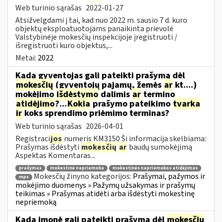
Web turinio sąrašas
2022-01-27
Atsižvelgdami į tai, kad nuo 2022 m. sausio 7 d. kuro
objektų eksploatuotojams panaikinta prievolė
Valstybinėje mokesčių inspekcijoje įregistruoti /
išregistruoti kuro objektus,...
Metai:
2022
Kada gyventojas gali pateikti prašymą dėl
mokesčių
(gyventojų pajamų, žemės
ar
kt....)
mokėjimo
išdėstymo
dalimis
ar
termino
atidėjimo
?...
Kokia
prašymo pateikimo
tvarka
ir
koks sprendimo priėmimo terminas?
Web turinio sąrašas
2026-04-01
Registraci
jos
numeris KM3150 Ši informacija skelbiama:
Prašymas išdėstyti
mokesčių
ar
baudų sumokėjimą
Aspektas Komentaras...
prašymas
mokestinė nepriemoka
mokestinės nepriemokos atidėjimas
Mokesčių žinyno kategorijos:
Prašymai, pažymos ir
mps
mokėjimo duomenys » Pažymų užsakymas ir prašymų
teikimas » Prašymas atidėti arba išdėstyti mokestinę
nepriemoką
Kada įmonė gali pateikti prašymą dėl
mokesčių