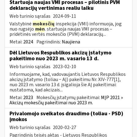
Startuoja naujas VMI procesas – pilotinis PVM
deklaracijų vertinimas realiu laiku
Web turinio sąrašas
2024-09-11
Valstybinė
mokesčių
inspekcija (VMI) informuoja, jog
nuo rugsėjo
mėn
. startuoja naujas VMI procesas –
pridėtinės vertės mokesčio (PVM) deklaracijų...
Metai:
2024
Pagrindinis:
Naujiena
Dėl Lietuvos Respublikos akcizų įstatymo
pakeitimo nuo 2023 m. vasario 13 d.
Web turinio sąrašas
2023-02-10
Informuojame, kad, vadovaujantis Lietuvos Respublikos
akcizų įstatymo (toliau − AĮ) pakeitimu Nr. XIV-777[1],
nuo 2023 m. vasario 13 d. įsigalioja šie AĮ pakeitimai:
nustatoma, kad akcizais...
Metai:
2023
Mokesčių įstatymų pakeitimai:
MĮP 2021 »
Akcizų mokesčių pakeitimai nuo 2023 m.
Privalomojo sveikatos draudimo (toliau - PSD)
įmokos
Web turinio sąrašas
2020-02-27
Pagrindinis teisės aktas - Lietuvos Respublikos