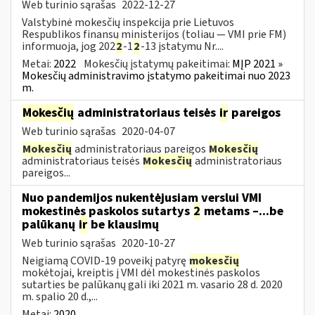
Web turinio sąrašas
2022-12-27
Valstybinė mokesčių inspekcija prie Lietuvos
Respublikos finansų ministerijos (toliau — VMI prie FM)
informuoja, jog 202
2
-1
2
-13 įstatymu Nr....
Metai:
2022
Mokesčių įstatymų pakeitimai:
MĮP 2021 »
Mokesčių administravimo įstatymo pakeitimai nuo 2023
m.
Mokesčių
administratoriaus teisės
ir
pareigos
Web turinio sąrašas
2020-04-07
Mokesčių
administratoriaus pareigos
Mokesčių
administratoriaus teisės
Mokesčių
administratoriaus
pareigos...
Nuo pandemijos nukentėjusiam verslui VMI
mokestinės paskolos sutartys
2
metams –...be
palūkanų
ir
be klausimų
Web turinio sąrašas
2020-10-27
Neigiamą COVID-19 poveikį patyrę
mokesčių
mokėtojai, kreiptis į VMI dėl mokestinės paskolos
sutarties be palūkanų gali iki 2021 m. vasario 28 d. 2020
m. spalio 20 d.,...
Metai:
2020