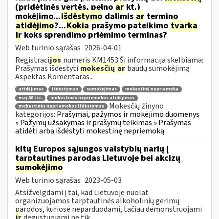
(pridėtinės vertės, pelno
ar
kt.)
mokėjimo...
išdėstymo
dalimis
ar
termino
atidėjimo
?...
Kokia
prašymo pateikimo
tvarka
ir
koks sprendimo priėmimo terminas?
Web turinio sąrašas
2026-04-01
Registraci
jos
numeris KM1453 Ši informacija skelbiama:
Prašymas išdėstyti
mokesčių
ar
baudų sumokėjimą
Aspektas Komentaras...
atidėjimas
išdėstymas
sumokėjimas
mokestinė nepriemoka
maį 88 str.
mokestinės nepriemokos atidėjimas
Mokesčių žinyno
mokestinės nepriemokos išdėstymas
kategorijos:
Prašymai, pažymos ir mokėjimo duomenys
» Pažymų užsakymas ir prašymų teikimas » Prašymas
atidėti arba išdėstyti mokestinę nepriemoką
kitų Europos sąjungos valstybių narių į
tarptautines parodas Lietuvoje bei akcizų
sumokėjimo
Web turinio sąrašas
2023-05-03
Atsižvelgdami į tai, kad Lietuvoje nuolat
organizuojamos tarptautinės alkoholinių gėrimų
parodos, kuriose neparduodami, tačiau demonstruojami
ir
degustuojami ne tik...