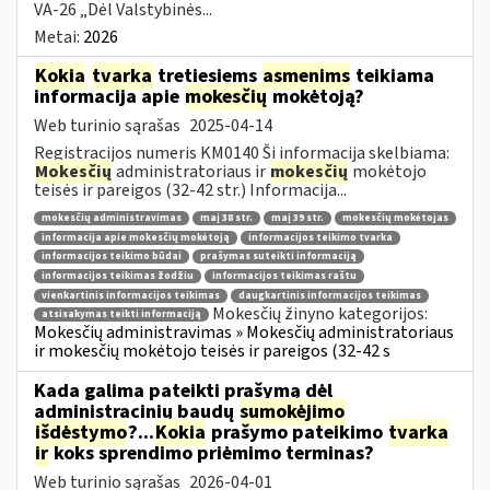
VA-26 „Dėl Valstybinės...
Metai:
2026
Kokia
tvarka
tretiesiems
asmenims
teikiama
informacija apie
mokesčių
mokėtoją?
Web turinio sąrašas
2025-04-14
Registracijos numeris KM0140 Ši informacija skelbiama:
Mokesčių
administratoriaus ir
mokesčių
mokėtojo
teisės ir pareigos (32-42 str.) Informacija...
mokesčių administravimas
maį 38 str.
maį 39 str.
mokesčių mokėtojas
informacija apie mokesčių mokėtoją
informacijos teikimo tvarka
informacijos teikimo būdai
prašymas suteikti informaciją
informacijos teikimas žodžiu
informacijos teikimas raštu
vienkartinis informacijos teikimas
daugkartinis informacijos teikimas
Mokesčių žinyno kategorijos:
atsisakymas teikti informaciją
Mokesčių administravimas » Mokesčių administratoriaus
ir mokesčių mokėtojo teisės ir pareigos (32-42 s
Kada galima pateikti prašymą dėl
administracinių baudų
sumokėjimo
išdėstymo
?...
Kokia
prašymo pateikimo
tvarka
ir
koks sprendimo priėmimo terminas?
Web turinio sąrašas
2026-04-01