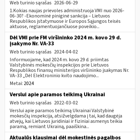
Web turinio sąrašas
2026-06-29
1.Kokias naujas prievoles administruoja VMI nuo 2026-
06-30? -Ekonominė piniginė sankcija – Lietuvos
Respublikos įstatymuose ir Europos Sąjungos teisės
aktuose, reglamentuojančiuose poveikio...
Dėl VMI prie FM viršininko 2024 m. kovo 29 d.
įsakymo Nr. VA-33
Web turinio sąrašas
2024-04-02
Informuojame, kad 2024 m. kovo 29 d. priimtas
Valstybinės mokesčių inspekcijos prie Lietuvos
Respublikos finansų ministerijos viršininko įsakymas Nr.
VA-33 „Dėl Elektroninio kvito naudojimo...
Metai:
2024
Verslui apie paramos teikimą Ukrainai
Web turinio sąrašas
2022-03-02
Verslui apie paramos teikimą Ukrainai Valstybinė
mokesčių inspekcija, atsižvelgdama į tai, kad daugėja
atvejų, kai Lietuvos juridiniai ir fiziniai asmenys teikia
paramą, remiant Ukrainą, paaiškina...
Aktualūs klausimai dėl mokestinės pagalbos