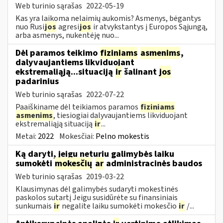
Web turinio sąrašas
2022-05-19
Kas yra laikoma nelaimių aukomis? Asmenys, bėgantys
nuo Rusi
jos
agresi
jos
ir atvykstantys į Europos Sąjungą,
arba asmenys, nukentėję nuo...
Dėl paramos teikimo
fiziniams
asmenims
,
dalyvaujantiems likviduojant
ekstremaliąją...situaciją
ir
šalinant
jos
padarinius
Web turinio sąrašas
2022-07-22
Paaiškiname dėl teikiamos paramos
fiziniams
asmenims
, tiesiogiai dalyvaujantiems likviduojant
ekstremaliąją situaciją
ir
...
Metai:
2022
Mokesčiai:
Pelno mokestis
Ką daryti, jeigu neturiu galimybės laiku
sumokėti
mokesčių
ar
administracinės baudos
Web turinio sąrašas
2019-03-22
Klausimynas dėl galimybės sudaryti mokestinės
paskolos sutartį Jeigu susidūrėte su finansiniais
sunkumais
ir
negalite laiku sumokėti mokesčio
ir
/...