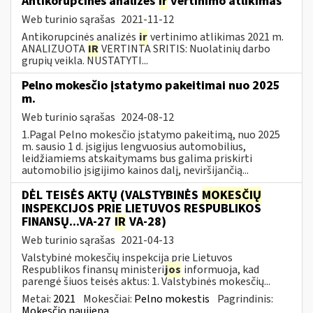
Antikorupcinės analizės
ir
vertinimo atlikimas
Web turinio sąrašas
2021-11-12
Antikorupcinės analizės
ir
vertinimo atlikimas 2021 m.
ANALIZUOTA
IR
VERTINTA SRITIS: Nuolatinių darbo
grupių veikla. NUSTATYTI...
Pelno mokesčio įstatymo pakeitimai nuo 2025
m.
Web turinio sąrašas
2024-08-12
1.Pagal Pelno mokesčio įstatymo pakeitimą, nuo 2025
m. sausio 1 d. įsigijus lengvuosius automobilius,
leidžiamiems atskaitymams bus galima priskirti
automobilio įsigijimo kainos dalį, neviršijančią...
DĖL TEISĖS AKTŲ (VALSTYBINĖS
MOKESČIŲ
INSPEKCIJOS PRIE LIETUVOS RESPUBLIKOS
FINANSŲ...VA-27
IR
VA-28)
Web turinio sąrašas
2021-04-13
Valstybinė mokesčių inspekcija prie Lietuvos
Respublikos finansų ministeri
jos
informuoja, kad
parengė šiuos teisės aktus: 1. Valstybinės mokesčių...
Metai:
2021
Mokesčiai:
Pelno mokestis
Pagrindinis:
Mokesčio naujiena