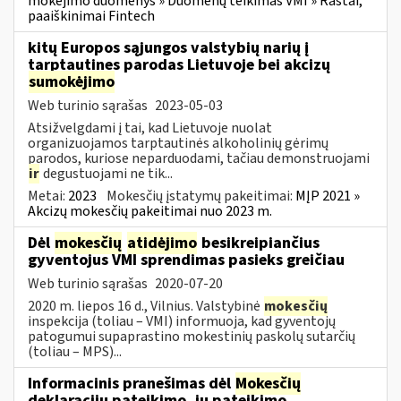
mokėjimo duomenys » Duomenų teikimas VMI » Raštai,
paaiškinimai Fintech
kitų Europos sąjungos valstybių narių į
tarptautines parodas Lietuvoje bei akcizų
sumokėjimo
Web turinio sąrašas
2023-05-03
Atsižvelgdami į tai, kad Lietuvoje nuolat
organizuojamos tarptautinės alkoholinių gėrimų
parodos, kuriose neparduodami, tačiau demonstruojami
ir
degustuojami ne tik...
Metai:
2023
Mokesčių įstatymų pakeitimai:
MĮP 2021 »
Akcizų mokesčių pakeitimai nuo 2023 m.
Dėl
mokesčių
atidėjimo
besikreipiančius
gyventojus VMI sprendimas pasieks greičiau
Web turinio sąrašas
2020-07-20
2020 m. liepos 16 d., Vilnius. Valstybinė
mokesčių
inspekcija (toliau – VMI) informuoja, kad gyventojų
patogumui supaprastino mokestinių paskolų sutarčių
(toliau – MPS)...
Informacinis pranešimas dėl
Mokesčių
deklaracijų pateikimo, jų pateikimo