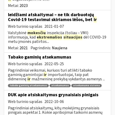
Metai:
2023
leidžiami atskaitymai – ne tik darbuotojų
Covid-19 testavimui skiriamos lėšos, bet
ir
Web turinio sąrašas
2021-01-07
Valstybinė
mokesčių
inspekcija (toliau – VMI)
informuoja, kad
ekstremalios
situacijos
dėl COVID-19
metu įmonės patirtos...
Metai:
2021
Pagrindinis:
Naujiena
Tabako gaminių atsekamumas
Web turinio sąrašas
2022-05-25
Pagrindiniai veiksmai, kuriuos turi atlikti tabako
gaminių gamintojai
ir
importuotojai, taip pat
didmeninę
ir
mažmeninę prekybą vykdantys asmenys ...
tabako gaminių atsekamumas
atsekamumas
atsekamumo sistema
DUK apie atsiskaitymus grynaisiais pinigais
Web turinio sąrašas
2022-10-06
Pagrindiniai atsiskaitymų, kitų mokėjimų grynaisiais
pinigais aspektai 1. Kokie apribojimai taikomi asmenų