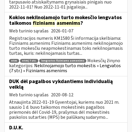
tarpusavio atsiskaitymams grynaisiais pinigais nuo
2022-11-01? Nuo 2022-11-01 įsigalioja...
Kokios nekilnojamojo turto mokesčio lengvatos
taikomos
fiziniams
asmenims
?
Web turinio sąrašas
2026-01-07
Registracijos numeris KM1580 Ši informacija skelbiama:
Fiziniams asmenims Fiziniams asmenims nekilnojamojo
turto mokesčiu neapmokestinamas toks nekilnojamasis
turtas, kuris: nekilnojamasis turtas...
Mokesčių žinyno
ntm
ntmį 7 str.
lengvatos fiziniams asmenims
kategorijos:
Nekilnojamojo turto mokestis » Lengvatos
(7 str.) » Fiziniams asmenims
DUK dėl pagalbos vykdantiems individualią
veiklą
Web turinio sąrašas
2020-08-12
Atnaujinta 2022-01-19 Gyventojai, kuriems nuo 2021 m.
sausio 1 d. buvo taikomos mokestinės pagalbos
priemonės dėl Covid-19, prašymus dėl mokestinės
paskolos sutarties (MPS) be palūkanų sudarymo...
D.U.K.