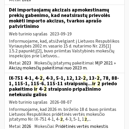
Dėl importuojamų akcizais apmokestinamų
prekių gabenimo, kad neatsirastų prievolės
mokėti importo akcizus, tvarkos aprašo
patvirtinimo
Web turinio sąrašas
2023-09-19
Informuojame, kad, atsižvelgiant į Lietuvos Respublikos
Vyriausybės 2002 m. vasario 15 d. nutarimo Nr. 235[1]
1.5.2 papunktį[2], buvo priimtas Valstybinės mokesčių
inspekcijos prie Lietuvos...
Metai:
2023
Mokesčių įstatymų pakeitimai:
MĮP 2021 »
Akcizų mokesčių pakeitimai nuo 2023 m.
IX-751 4-1, 4-
2
, 4-3, 5-1, 12, 12-
2
, 13-
2
, 78, 88-
1, 115-1, 115-6, 115-11 straipsnių...
ir
2
priedo
pakeitimo
ir
4-
2
straipsnio pripažinimo
netekusiu galios
Web turinio sąrašas
2026-08-07
Informuojame, kad 2026 m. birželio 18 d. buvo priimtas
Lietuvos Respublikos pridėtinės vertės mokesčio
įstatymo Nr. IX-751 4-1, 4-
2
, 4-3, 5-1, 1
2
,...
Metai:
2026
Mokesčiai:
Pridėtinės vertės mokestis