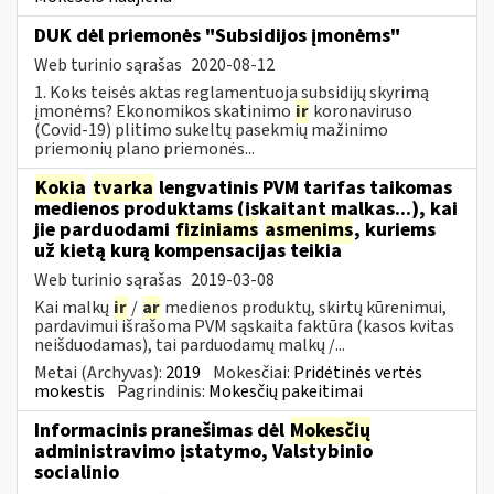
DUK dėl priemonės "Subsidijos įmonėms"
Web turinio sąrašas
2020-08-12
1. Koks teisės aktas reglamentuoja subsidijų skyrimą
įmonėms? Ekonomikos skatinimo
ir
koronaviruso
(Covid-19) plitimo sukeltų pasekmių mažinimo
priemonių plano priemonės...
Kokia
tvarka
lengvatinis PVM tarifas taikomas
medienos produktams (įskaitant malkas...), kai
jie parduodami
fiziniams
asmenims
, kuriems
už kietą kurą kompensacijas teikia
Web turinio sąrašas
2019-03-08
Kai malkų
ir
/
ar
medienos produktų, skirtų kūrenimui,
pardavimui išrašoma PVM sąskaita faktūra (kasos kvitas
neišduodamas), tai parduodamų malkų /...
Metai (Archyvas):
2019
Mokesčiai:
Pridėtinės vertės
mokestis
Pagrindinis:
Mokesčių pakeitimai
Informacinis pranešimas dėl
Mokesčių
administravimo įstatymo, Valstybinio
socialinio