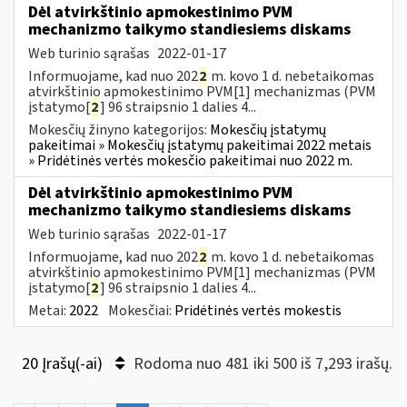
Dėl atvirkštinio apmokestinimo PVM
mechanizmo taikymo standiesiems diskams
Web turinio sąrašas
2022-01-17
Informuojame, kad nuo 202
2
m. kovo 1 d. nebetaikomas
atvirkštinio apmokestinimo PVM[1] mechanizmas (PVM
įstatymo[
2
] 96 straipsnio 1 dalies 4...
Mokesčių žinyno kategorijos:
Mokesčių įstatymų
pakeitimai » Mokesčių įstatymų pakeitimai 2022 metais
» Pridėtinės vertės mokesčio pakeitimai nuo 2022 m.
Dėl atvirkštinio apmokestinimo PVM
mechanizmo taikymo standiesiems diskams
Web turinio sąrašas
2022-01-17
Informuojame, kad nuo 202
2
m. kovo 1 d. nebetaikomas
atvirkštinio apmokestinimo PVM[1] mechanizmas (PVM
įstatymo[
2
] 96 straipsnio 1 dalies 4...
Metai:
2022
Mokesčiai:
Pridėtinės vertės mokestis
20 Įrašų(-ai)
Rodoma nuo 481 iki 500 iš 7,293 irašų.