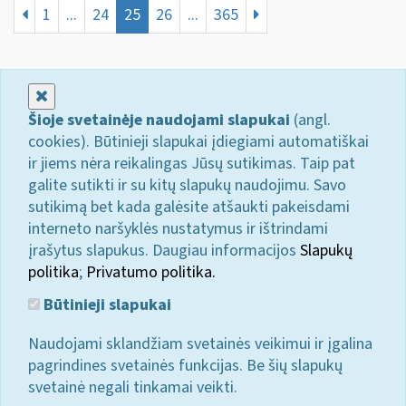
1
...
24
25
26
...
365
Uždaryti
Šioje svetainėje naudojami slapukai
(angl.
cookies). Būtinieji slapukai įdiegiami automatiškai
ir jiems nėra reikalingas Jūsų sutikimas. Taip pat
galite sutikti ir su kitų slapukų naudojimu. Savo
sutikimą bet kada galėsite atšaukti pakeisdami
interneto naršyklės nustatymus ir ištrindami
įrašytus slapukus. Daugiau informacijos
Slapukų
politika
;
Privatumo politika.
Būtinieji slapukai
Naudojami sklandžiam svetainės veikimui ir įgalina
pagrindines svetainės funkcijas. Be šių slapukų
svetainė negali tinkamai veikti.