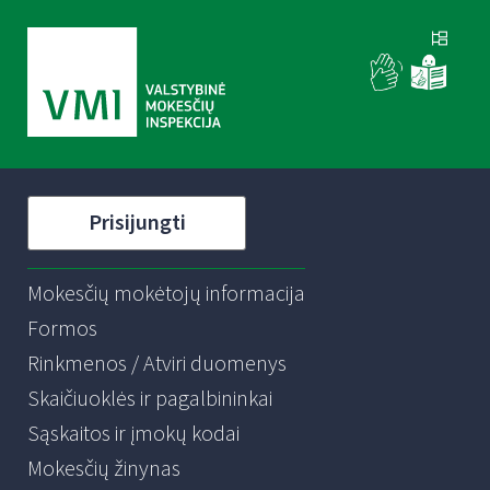
Prisijungti
Mokesčių mokėtojų informacija
Formos
Rinkmenos / Atviri duomenys
Skaičiuoklės ir pagalbininkai
Sąskaitos ir įmokų kodai
Mokesčių žinynas