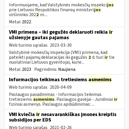
Informuojame, kad Valstybinės mokesčių inspekci
jos
prie Lietuvos Respublikos finansų ministeri
jos
viršininko 202
2
m....
Metai:
2022
VMI primena – iki gegužės deklaruoti reikia
ir
užsienyje gautas pajamas
Web turinio sąrašas
2023-03-30
Valstybinė mokesčių inspekcija (VMI) primena, kad
pateikti pajamų deklaracijas iki gegužės
2
d. turi
ir
tie
nuolatiniai Lietuvos gyventojai, kurie...
Metai:
2023
Pagrindinis:
Naujiena
Informacijos teikimas tretiesiems
asmenims
Web turinio sąrašas
2020-04-09
Paslaugos pavadinimas - Informacijos teikimas
tretiesiems
asmenims
. Paslaugos gavėjai - Juridiniai
ir
fiziniai asmenys. Paslaugos apibūdinimas: ...
VMI kviečia
ir
nesavarankiškas įmones kreiptis
subsidijos per EDS
Web turinio sąrašas
2021-02-26