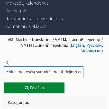
Mokesčių kalendorius
Seminarai
Tarptautinis apmokestinimas
Kontaktai / Apklausa
VMI Machine translation / VMI Машинный перевод /
VMI Машинний переклад (
English
,
Русский
,
Українська
)
Paieška
Kategorijos