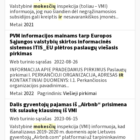
Valstybinė
mokesčių
inspekcija (toliau – VMI)
informuoja, jog nuo šiandien dėl negrąžinamosios
subsidijos gali kreiptis
ir
nesavarankiškos įmonės...
Metai:
2021
PVM informacijos mainams tarp Europos
Sąjungos valstybių skirtos informacinės
sistemos ITIS_EU plėtros paslaugų viešasis
pirkimas
Web turinio sąrašas
2022-08-26
INFORMACIJA APIE PRADEDAMUS PIRKIMUS Paslaugų
pirkimai I. PERKANČIOJI ORGANIZACIJA, ADRESAS
IR
KONTAKTINIAI DUOMENYS: I.1. Perkančiosios
organizacijos pavadinimas...
Metai:
2022
Pagrindinis:
Viešieji pirkimai
Dalis gyventojų pajamas iš „Airbnb“ prisimena
tik sulaukę klausimų iš VMI
Web turinio sąrašas
2023-06-15
Valstybinė
mokesčių
inspekcija (VMI) informuoja, kad
išanalizavus 2019-2020 m. duomenis apie Lietuvos
gyventojų „Airbnb.com“ platformai už tarpininkavimo