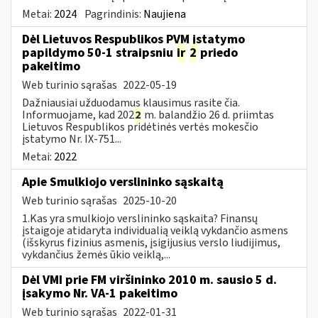
Metai:
2024
Pagrindinis:
Naujiena
Dėl Lietuvos Respublikos PVM įstatymo
papildymo 50-1 straipsniu
ir
2
priedo
pakeitimo
Web turinio sąrašas
2022-05-19
Dažniausiai užduodamus klausimus rasite čia.
Informuojame, kad 202
2
m. balandžio 26 d. priimtas
Lietuvos Respublikos pridėtinės vertės mokesčio
įstatymo Nr. IX-751...
Metai:
2022
Apie Smulkiojo verslininko sąskaitą
Web turinio sąrašas
2025-10-20
1.Kas yra smulkiojo verslininko sąskaita? Finansų
įstaigoje atidaryta individualią veiklą vykdančio asmens
(išskyrus fizinius asmenis, įsigijusius verslo liudijimus,
vykdančius žemės ūkio veiklą,...
Dėl VMI prie FM viršininko 2010 m. sausio 5 d.
įsakymo Nr. VA-1 pakeitimo
Web turinio sąrašas
2022-01-31