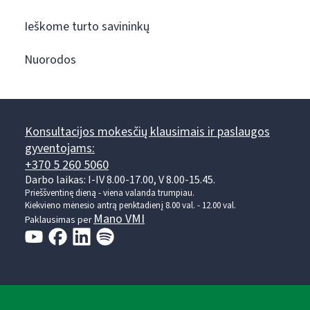
Ieškome turto savininkų
Nuorodos
Konsultacijos mokesčių klausimais ir paslaugos
gyventojams:
+370 5 260 5060
Darbo laikas: I-IV 8.00-17.00, V 8.00-15.45.
Prieššventinę dieną - viena valanda trumpiau.
Kiekvieno mėnesio antrą penktadienį 8.00 val. - 12.00 val.
Mano VMI
Paklausimas per