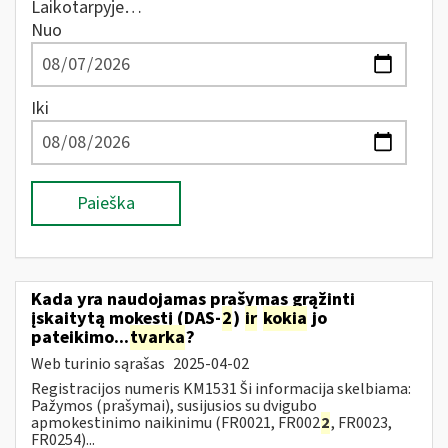
Laikotarpyje…
Nuo
Iki
Paieška
Kada yra naudojamas prašymas grąžinti
įskaitytą mokestį (DAS-
2
)
ir
kokia
jo
pateikimo...
tvarka
?
Web turinio sąrašas
2025-04-02
Registracijos numeris KM1531 Ši informacija skelbiama:
Pažymos (prašymai), susijusios su dvigubo
apmokestinimo naikinimu (FR0021, FR002
2
, FR0023,
FR0254)...