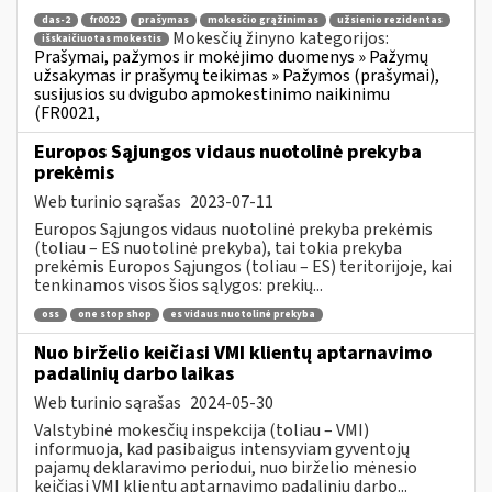
das-2
fr0022
prašymas
mokesčio grąžinimas
užsienio rezidentas
Mokesčių žinyno kategorijos:
išskaičiuotas mokestis
Prašymai, pažymos ir mokėjimo duomenys » Pažymų
užsakymas ir prašymų teikimas » Pažymos (prašymai),
susijusios su dvigubo apmokestinimo naikinimu
(FR0021,
Europos Sąjungos vidaus nuotolinė prekyba
prekėmis
Web turinio sąrašas
2023-07-11
Europos Sąjungos vidaus nuotolinė prekyba prekėmis
(toliau – ES nuotolinė prekyba), tai tokia prekyba
prekėmis Europos Sąjungos (toliau – ES) teritorijoje, kai
tenkinamos visos šios sąlygos: prekių...
oss
one stop shop
es vidaus nuotolinė prekyba
Nuo birželio keičiasi VMI klientų aptarnavimo
padalinių darbo laikas
Web turinio sąrašas
2024-05-30
Valstybinė mokesčių inspekcija (toliau – VMI)
informuoja, kad pasibaigus intensyviam gyventojų
pajamų deklaravimo periodui, nuo birželio mėnesio
keičiasi VMI klientų aptarnavimo padalinių darbo...