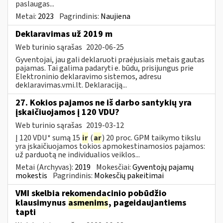
paslaugas...
Metai:
2023
Pagrindinis:
Naujiena
Deklaravimas už 2019 m
Web turinio sąrašas
2020-06-25
Gyventojai, jau gali deklaruoti praėjusiais metais gautas
pajamas. Tai galima padaryti e. būdu, prisijungus prie
Elektroninio deklaravimo sistemos, adresu
deklaravimas.vmi.lt. Deklaraciją...
27. Kokios pajamos ne iš darbo santykių yra
įskaičiuojamos į 120 VDU?
Web turinio sąrašas
2019-03-12
Į 120 VDU* sumą 15
ir
(
ar
) 20 proc. GPM taikymo tikslu
yra įskaičiuojamos tokios apmokestinamosios pajamos:
už parduotą ne individualios veiklos...
Metai (Archyvas):
2019
Mokesčiai:
Gyventojų pajamų
mokestis
Pagrindinis:
Mokesčių pakeitimai
VMI skelbia rekomendacinio pobūdžio
klausimynus
asmenims
, pageidaujantiems
tapti