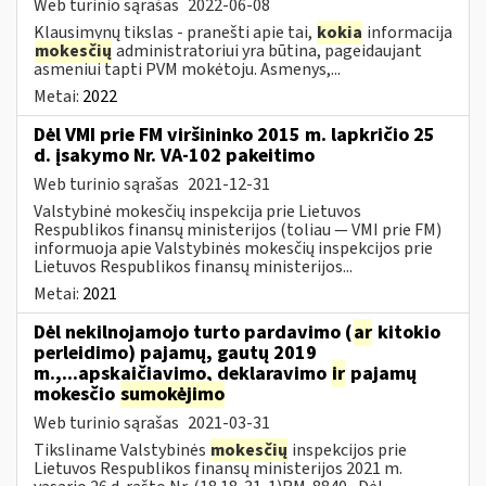
Web turinio sąrašas
2022-06-08
Klausimynų tikslas - pranešti apie tai,
kokia
informacija
mokesčių
administratoriui yra būtina, pageidaujant
asmeniui tapti PVM mokėtoju. Asmenys,...
Metai:
2022
Dėl VMI prie FM viršininko 2015 m. lapkričio 25
d. įsakymo Nr. VA-102 pakeitimo
Web turinio sąrašas
2021-12-31
Valstybinė mokesčių inspekcija prie Lietuvos
Respublikos finansų ministerijos (toliau ― VMI prie FM)
informuoja apie Valstybinės mokesčių inspekcijos prie
Lietuvos Respublikos finansų ministerijos...
Metai:
2021
Dėl nekilnojamojo turto pardavimo (
ar
kitokio
perleidimo) pajamų, gautų 2019
m.,...apskaičiavimo, deklaravimo
ir
pajamų
mokesčio
sumokėjimo
Web turinio sąrašas
2021-03-31
Tiksliname Valstybinės
mokesčių
inspekcijos prie
Lietuvos Respublikos finansų ministerijos 2021 m.