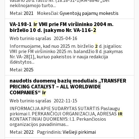
vasario 26 d. rašto Nr. (18.18-31-1)RM-8840 „Dėl
nekilnojamojo turto...
Metai:
2021
Mokesčiai:
Gyventojų pajamų mokestis
VA-198-1
ir
VMI prie FM viršininko 2004 m.
birželio 10 d. įsakymo Nr. VA-116-
2
Web turinio sąrašas
2025-04-16
Informuojame, kad nuo 2025 m. birželio
2
d. įsigalios:
VMI prie FM viršininko 2025 m. balandžio 8 d. įsakymas
Nr. VA-28[1], kuriuo pakeistos ir nauja redakcija
išdėstytos...
Metai:
2025
naudotis duomenų bazių moduliais „TRANSFER
PRICING CATALYST – ALL WORLDWIDE
COMPANIES“
ir
Web turinio sąrašas
2022-11-15
INFORMACIJA APIE SUDARYTAS SUTARTIS Paslaugų
pirkimai I. PERKANČIOJI ORGANIZACIJA, ADRESAS
IR
KONTAKTINIAI DUOMENYS: I.1. Perkančiosios
organizacijos pavadinimas...
Metai:
2022
Pagrindinis:
Viešieji pirkimai