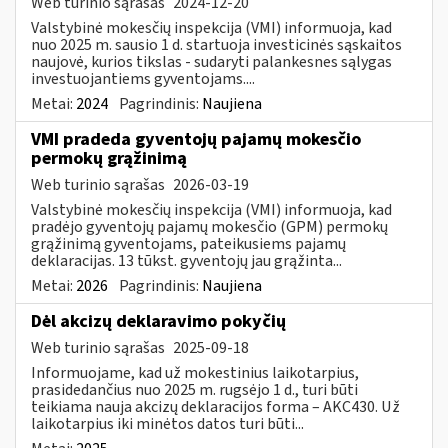
Web turinio sąrašas
2024-12-20
Valstybinė mokesčių inspekcija (VMI) informuoja, kad
nuo 2025 m. sausio 1 d. startuoja investicinės sąskaitos
naujovė, kurios tikslas - sudaryti palankesnes sąlygas
investuojantiems gyventojams....
Metai:
2024
Pagrindinis:
Naujiena
VMI pradeda gyventojų pajamų mokesčio
permokų grąžinimą
Web turinio sąrašas
2026-03-19
Valstybinė mokesčių inspekcija (VMI) informuoja, kad
pradėjo gyventojų pajamų mokesčio (GPM) permokų
grąžinimą gyventojams, pateikusiems pajamų
deklaracijas. 13 tūkst. gyventojų jau grąžinta...
Metai:
2026
Pagrindinis:
Naujiena
​​​​​​​Dėl akcizų deklaravimo pokyčių
Web turinio sąrašas
2025-09-18
Informuojame, kad už mokestinius laikotarpius,
prasidedančius nuo 2025 m. rugsėjo 1 d., turi būti
teikiama nauja akcizų deklaracijos forma – AKC430. Už
laikotarpius iki minėtos datos turi būti...