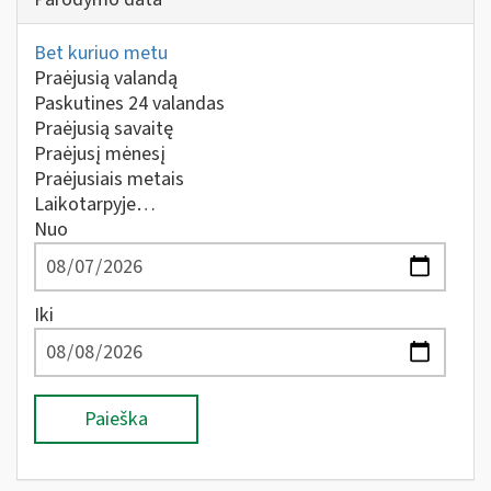
Bet kuriuo metu
Praėjusią valandą
Paskutines 24 valandas
Praėjusią savaitę
Praėjusį mėnesį
Praėjusiais metais
Laikotarpyje…
Nuo
Iki
Paieška