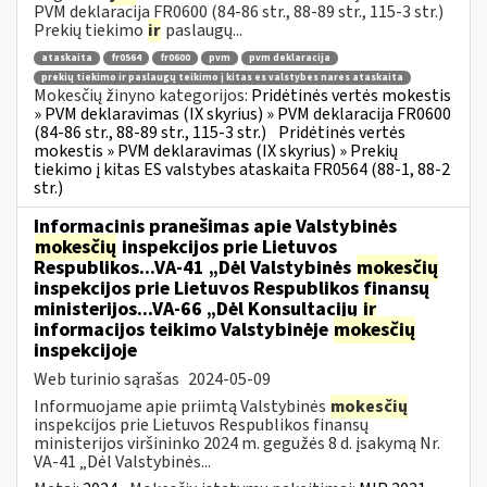
PVM deklaracija FR0600 (84-86 str., 88-89 str., 115-3 str.)
Prekių tiekimo
ir
paslaugų...
ataskaita
fr0564
fr0600
pvm
pvm deklaracija
prekių tiekimo ir paslaugų teikimo į kitas es valstybes nares ataskaita
Mokesčių žinyno kategorijos:
Pridėtinės vertės mokestis
» PVM deklaravimas (IX skyrius) » PVM deklaracija FR0600
(84-86 str., 88-89 str., 115-3 str.)
Pridėtinės vertės
mokestis » PVM deklaravimas (IX skyrius) » Prekių
tiekimo į kitas ES valstybes ataskaita FR0564 (88-1, 88-2
str.)
Informacinis pranešimas apie Valstybinės
mokesčių
inspekcijos prie Lietuvos
Respublikos...VA-41 „Dėl Valstybinės
mokesčių
inspekcijos prie Lietuvos Respublikos finansų
ministerijos...VA-66 „Dėl Konsultacijų
ir
informacijos teikimo Valstybinėje
mokesčių
inspekcijoje
Web turinio sąrašas
2024-05-09
Informuojame apie priimtą Valstybinės
mokesčių
inspekcijos prie Lietuvos Respublikos finansų
ministerijos viršininko 2024 m. gegužės 8 d. įsakymą Nr.
VA-41 „Dėl Valstybinės...