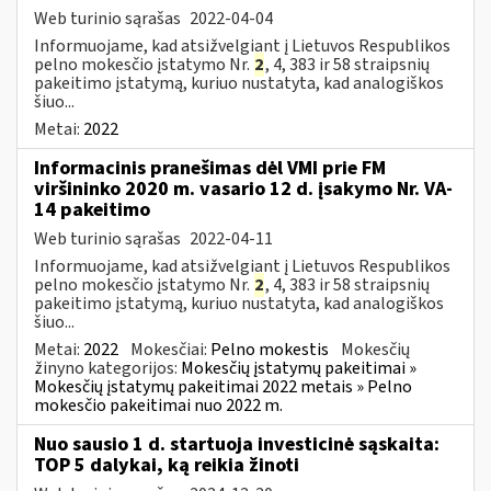
Web turinio sąrašas
2022-04-04
Informuojame, kad atsižvelgiant į Lietuvos Respublikos
pelno mokesčio įstatymo Nr.
2
, 4, 383 ir 58 straipsnių
pakeitimo įstatymą, kuriuo nustatyta, kad analogiškos
šiuo...
Metai:
2022
Informacinis pranešimas dėl VMI prie FM
viršininko 2020 m. vasario 12 d. įsakymo Nr. VA-
14 pakeitimo
Web turinio sąrašas
2022-04-11
Informuojame, kad atsižvelgiant į Lietuvos Respublikos
pelno mokesčio įstatymo Nr.
2
, 4, 383 ir 58 straipsnių
pakeitimo įstatymą, kuriuo nustatyta, kad analogiškos
šiuo...
Metai:
2022
Mokesčiai:
Pelno mokestis
Mokesčių
žinyno kategorijos:
Mokesčių įstatymų pakeitimai »
Mokesčių įstatymų pakeitimai 2022 metais » Pelno
mokesčio pakeitimai nuo 2022 m.
Nuo sausio 1 d. startuoja investicinė sąskaita:
TOP 5 dalykai, ką reikia žinoti