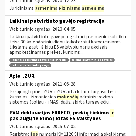
Web turinio sąrašas
2020-12-23
Juridiniams
asmenims
Fiziniams
asmenims
Laikinai patvirtinto gavėjo registracija
Web turinio sąrašas
2023-04-05
Laikinai patvirtinto gavėjo registracija asmeniui suteikia
teisę 30 kalendorinių dienų laikotarpiui komerciniams
tikslams gauti iš kitų ES valstybių narių akcizais
apmokestinamas prekes, kurioms...
laikinai patvirtinto gavėjo registracija
laikinai patvirtintas gavėjas
laikinai patvirtinto gavėjo
Apie i.ZUR
Web turinio sąrašas
2021-06-28
Prisijungti prie i.ZUR i. ZUR arba kitaip Turgavietės e.
žurnalas - išmaniosios
mokesčių
administravimo
sistemos (toliau - i.MAS) dalis, skirta turgaviečių...
PVM deklaracijos FR0600, prekių tiekimo
ir
paslaugų teikimo į kitas ES valstybes
Web turinio sąrašas
2025-07-02
Registraci
jos
numeris KM1120 Ši informacija skelbiama: