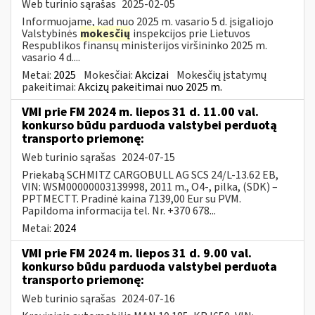
Web turinio sąrašas
2025-02-05
Informuojame, kad nuo 2025 m. vasario 5 d. įsigaliojo
Valstybinės
mokesčių
inspekcijos prie Lietuvos
Respublikos finansų ministerijos viršininko 2025 m.
vasario 4 d....
Metai:
2025
Mokesčiai:
Akcizai
Mokesčių įstatymų
pakeitimai:
Akcizų pakeitimai nuo 2025 m.
VMI prie FM 2024 m. liepos 31 d. 11.00 val.
konkurso būdu parduoda valstybei perduotą
transporto priemonę:
Web turinio sąrašas
2024-07-15
Priekabą SCHMITZ CARGOBULL AG SCS 24/L-13.62 EB,
VIN: WSM00000003139998, 2011 m., O4-, pilka, (SDK) –
PPTMECTT. Pradinė kaina 7139,00 Eur su PVM.
Papildoma informacija tel. Nr. +370 678...
Metai:
2024
VMI prie FM 2024 m. liepos 31 d. 9.00 val.
konkurso būdu parduoda valstybei perduota
transporto priemonę:
Web turinio sąrašas
2024-07-16