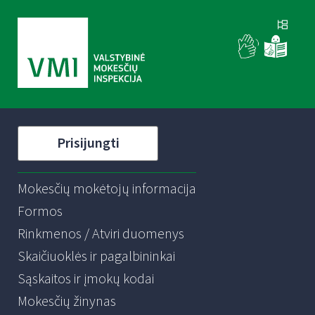
Prisijungti
Mokesčių mokėtojų informacija
Formos
Rinkmenos / Atviri duomenys
Skaičiuoklės ir pagalbininkai
Sąskaitos ir įmokų kodai
Mokesčių žinynas