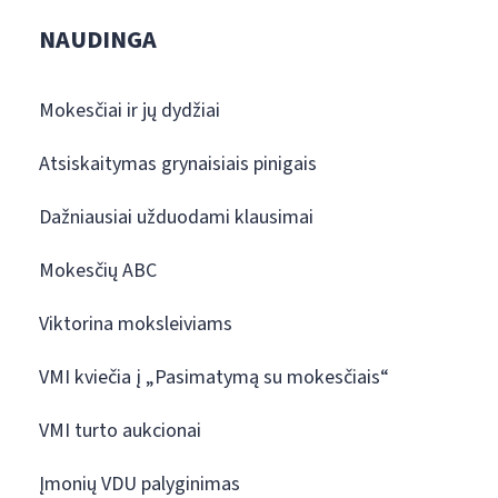
NAUDINGA
Mokesčiai ir jų dydžiai
Atsiskaitymas grynaisiais pinigais
Dažniausiai užduodami klausimai
Mokesčių ABC
Viktorina moksleiviams
VMI kviečia į „Pasimatymą su mokesčiais“
VMI turto aukcionai
Įmonių VDU palyginimas