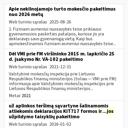
Apie nekilnojamojo turto mokesčio pakeitimus
nuo 2026 metų
Web turinio sąrašas
2025-08-26
1. Fiziniam asmeniui nuosavybės teise priklauso
gyvenamosios paskirties patalpos, kuriose jis yra
deklaravęs savo gyvenamąją vietą. Kaip bus
apmokestinamos fiziniam asmeniui nuosavybės teise...
Dėl VMI prie FM viršininko 2015 m. lapkričio 25
d. įsakymo Nr. VA-102 pakeitimo
Web turinio sąrašas
2021-12-31
Valstybinė mokesčių inspekcija prie Lietuvos
Respublikos finansų ministerijos (toliau ― VMI prie FM)
informuoja apie Valstybinės mokesčių inspekcijos prie
Lietuvos Respublikos finansų ministerijos...
Metai:
2021
už aplinkos teršimą sąvartyne šalinamomis
atliekomis deklaracijos KIT717 formos
ir
...
jos
užpildymo taisyklių pakeitimo
Web turinio sąrašas
2026-01-02