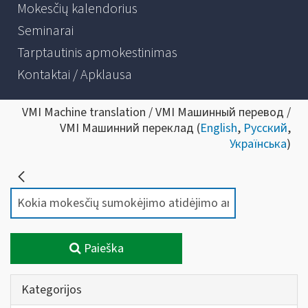
Mokesčių kalendorius
Seminarai
Tarptautinis apmokestinimas
Kontaktai / Apklausa
VMI Machine translation / VMI Машинный перевод /
VMI Машинний переклад (
English
,
Русский
,
Українська
)
Paieška
Kategorijos