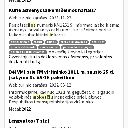
Metai:
2025
Kurie asmenys laikomi šeimos nariais?
Web turinio sąrašas
2023-11-22
Registraci
jos
numeris KM1261 Ši informacija skelbiama:
Asmenys, privalantys deklaruoti turtą Šeimos nariais
laikomi sutuoktiniai
ir
kartu...
deklaravimas
fr0001
turtas
turto deklaravimas
gtdį 2 str
privalo deklaruoti
šeimos nariai
parama būstui įsigyti
Mokesčių žinyno kategorijos:
parama būstui išnuomoti
Gyventojų turto deklaravimas » Asmenys, privalantys
deklaruoti turtą
Dėl VMI prie FM viršininko 2011 m. sausio 25 d.
įsakymo Nr. VA-16 pakeitimo
Web turinio sąrašas
2022-05-12
Informuojame, kad nuo 202
2
m. gegužės 5 d. įsigaliojo
Valstybinės
mokesčių
inspekcijos prie Lietuvos
Respublikos finansų ministerijos viršininko...
Metai:
2022
Lengvatos (7 str.)