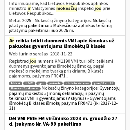
Informuojame, kad Lietuvos Respublikos aplinkos
ministro
ir
Valstybinės
mokesčių
inspekci
jos
prie
Lietuvos Respublikos...
Metai:
2025
Mokesčių žinyno kategorijos:
Mokesčių
įstatymų pakeitimai » Mokesčio už aplinkos teršimą
įstatymo pakeitimai nuo 2026 m.
Ar
reikia teikti duomenis VMI apie išmokas už
pakuotes gyventojams išmokėtų B klasės
Web turinio sąrašas
2018-11-22
Registraci
jos
numeris KM1190 VMI turi būti teikiami
duomenys gyventojams išmokėtų išmokų, pagal
mokesčio mokėjimo tvarką priskiriamų B klasės
pajamoms, pažymos FR0471...
b klasė
fr0471
gpm
pakuotė
užstato sistema
gpmį 33 str 2 d
Mokesčių žinyno kategorijos:
Gyventojų
išmoka už pakuotes
pajamų mokestis » Įmonių deklaracijų ir pažymų
teikimas VMI ir gyventojams (V skyrius) » Gyventojams
išmokėtų B klasės išmokų pažyma FR0471 (iki 2017-12-
31)
Dėl VMI PRIE FM viršininko 2023 m. gruodžio 27
d. įsakymo Nr. VA-99 pakeitimo