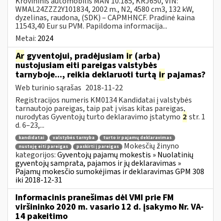
Krovininis automobilis MAN 10.185, KRJ650, VIN:
WMAL24ZZZ2Y101834, 2002 m., N2, 4580 cm3, 132 kW,
dyzelinas, raudona, (SDK) – CAPMHNCF. Pradinė kaina
11543,40 Eur su PVM. Papildoma informacija...
Metai:
2024
Ar
gyventojui, pradėjusiam
ir
(arba)
nustojusiam eiti pareigas valstybės
tarnyboje..., reikia deklaruoti turtą
ir
pajamas?
Web turinio sąrašas
2018-11-22
Registracijos numeris KM0134 Kandidatai į valstybės
tarnautojo pareigas, taip pat į visas kitas pareigas,
nurodytas Gyventojų turto deklaravimo įstatymo
2
str. 1
d. 6–23,...
kandidatai
valstybės tarnyba
turto ir pajamų deklaravimas
Mokesčių žinyno
nustoję eiti pareigas
paskirti į pareigas
kategorijos:
Gyventojų pajamų mokestis » Nuolatinių
gyventojų samprata, pajamos ir jų deklaravimas »
Pajamų mokesčio sumokėjimas ir deklaravimas GPM 308
iki 2018-12-31
Informacinis pranešimas dėl VMI prie FM
viršininko 2020 m. vasario 12 d. įsakymo Nr. VA-
14 pakeitimo