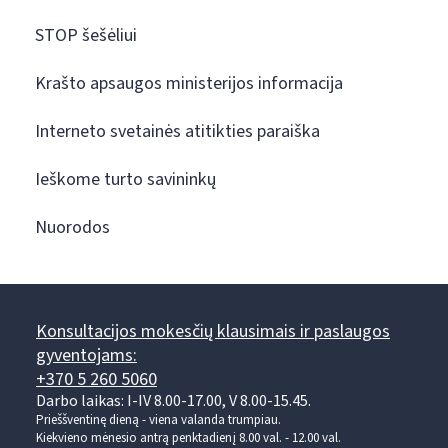
STOP šešėliui
Krašto apsaugos ministerijos informacija
Interneto svetainės atitikties paraiška
Ieškome turto savininkų
Nuorodos
Konsultacijos mokesčių klausimais ir paslaugos
gyventojams:
+370 5 260 5060
Darbo laikas: I-IV 8.00-17.00, V 8.00-15.45.
Prieššventinę dieną - viena valanda trumpiau.
Kiekvieno mėnesio antrą penktadienį 8.00 val. - 12.00 val.