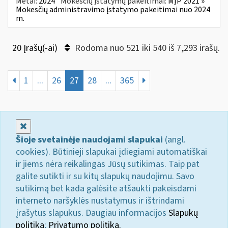
Metai:
2024
Mokesčių įstatymų pakeitimai:
MĮP 2021 »
Mokesčių administravimo įstatymo pakeitimai nuo 2024
m.
20 Įrašų(-ai)
Rodoma nuo 521 iki 540 iš 7,293 irašų.
1
...
26
27
28
...
365
Uždaryti
Šioje svetainėje naudojami slapukai
(angl.
cookies). Būtinieji slapukai įdiegiami automatiškai
ir jiems nėra reikalingas Jūsų sutikimas. Taip pat
galite sutikti ir su kitų slapukų naudojimu. Savo
sutikimą bet kada galėsite atšaukti pakeisdami
interneto naršyklės nustatymus ir ištrindami
įrašytus slapukus. Daugiau informacijos
Slapukų
politika
;
Privatumo politika.