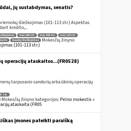
būdai, jų sustabdymas, senatis?
riemokų išieškojimas (101-113 str.) Aspektas
nt kredito,...
šieškojimas
maį 108 str.
maį 109 str.
maį 110 str.
Mokesčių žinyno
enatis
baudų išieškojimas
jimas (101-113 str.)
ų operacijų ataskaitos...(FR0528)
menų tarpusavio sandorių arba ūkinių operacijų
d. 1 p.
Mokesčių žinyno kategorijos:
Pelno mokestis »
acijų ataskaita (FR05
kiškas įmones pateikti paraišką