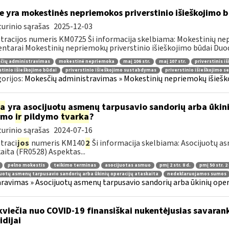
e yra mokestinės nepriemokos priverstinio išieškojimo 
urinio sąrašas
2025-12-03
tracijos numeris KM0725 Ši informacija skelbiama: Mokestinių nep
tarai Mokestinių nepriemokų priverstinio išieškojimo būdai Duoda
čių administravimas
mokestinė nepriemoka
maį 106 str.
maį 107 str.
priverstinis i
stinio išieškojimo būdai
priverstinio išieškojimo sustabdymas
priverstinio išieškojimo s
orijos:
Mokesčių administravimas » Mokestinių nepriemokų išieško
ia
yra asocijuotų asmenų tarpusavio sandorių arba ūkini
kimo
ir
pildymo
tvarka
?
urinio sąrašas
2024-07-16
traci
jos
numeris KM140
2
Ši informacija skelbiama: Asocijuotų as
aita (FR0528) Aspektas...
pelno mokestis
teikimo terminas
asocijuotas asmuo
pmį 2 str. 8 d.
pmį 50 str. 2 
uotų asmenų tarpusavio sandorių arba ūkinių operacijų ataskaita
nedeklaruojamos sumos
ravimas » Asocijuotų asmenų tarpusavio sandorių arba ūkinių oper
kviečia nuo COVID-19 finansiškai nukentėjusias savaran
idijai