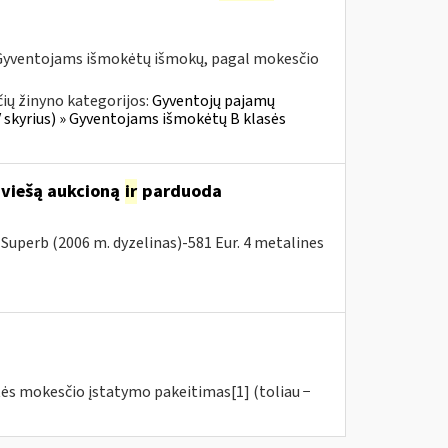
Gyventojams išmokėtų išmokų, pagal mokesčio
ių žinyno kategorijos:
Gyventojų pajamų
V skyrius) » Gyventojams išmokėtų B klasės
 viešą aukcioną
ir
parduoda
Superb (2006 m. dyzelinas)-581 Eur. 4 metalines
tės mokesčio įstatymo pakeitimas[1] (toliau −