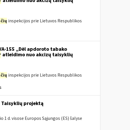
r
atleidimo nuo akcizų taisyklių
čių
inspekcijos prie Lietuvos Respublikos
.VA-155 „Dėl apdoroto tabako
r
atleidimo nuo akcizų taisyklių
čių
inspekcijos prie Lietuvos Respublikos
s
Taisyklių projektą
o 1 d. visose Europos Sąjungos (ES) šalyse