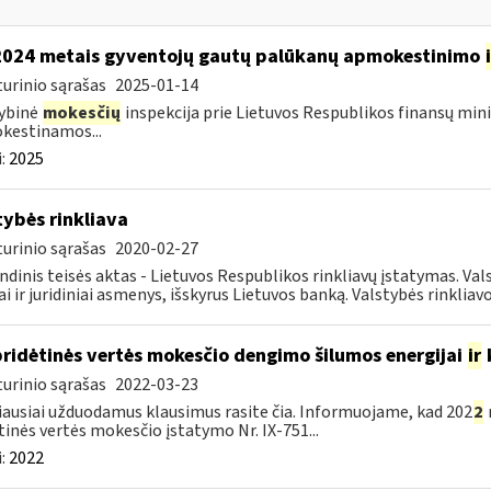
2024 metais gyventojų gautų palūkanų apmokestinimo
urinio sąrašas
2025-01-14
ybinė
mokesčių
inspekcija prie Lietuvos Respublikos finansų mini
kestinamos...
:
2025
tybės rinkliava
urinio sąrašas
2020-02-27
ndinis teisės aktas - Lietuvos Respublikos rinkliavų įstatymas. Va
iai ir juridiniai asmenys, išskyrus Lietuvos banką. Valstybės rinkliavos
pridėtinės vertės mokesčio dengimo šilumos energijai
ir
urinio sąrašas
2022-03-23
ausiai užduodamus klausimus rasite čia. Informuojame, kad 202
2
tinės vertės mokesčio įstatymo Nr. IX-751...
:
2022