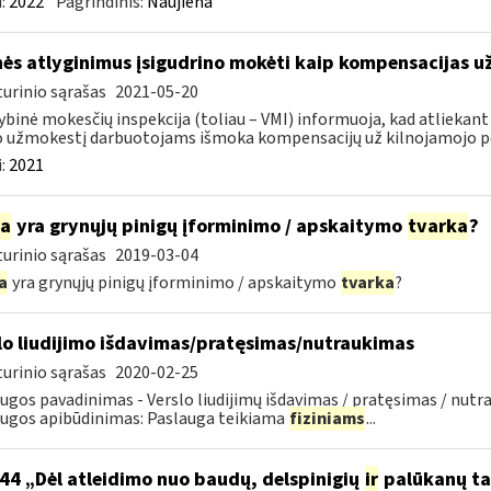
:
2022
Pagrindinis:
Naujiena
ės atlyginimus įsigudrino mokėti kaip kompensacijas u
urinio sąrašas
2021-05-20
ybinė mokesčių inspekcija (toliau – VMI) informuoja, kad atliekant
 užmokestį darbuotojams išmoka kompensacijų už kilnojamojo po
:
2021
ia
yra grynųjų pinigų įforminimo / apskaitymo
tvarka
?
urinio sąrašas
2019-03-04
a
yra grynųjų pinigų įforminimo / apskaitymo
tvarka
?
lo liudijimo išdavimas/pratęsimas/nutraukimas
urinio sąrašas
2020-02-25
ugos pavadinimas - Verslo liudijimų išdavimas / pratęsimas / nutra
ugos apibūdinimas: Paslauga teikiama
fiziniams
...
44 „Dėl atleidimo nuo baudų, delspinigių
ir
palūkanų ta