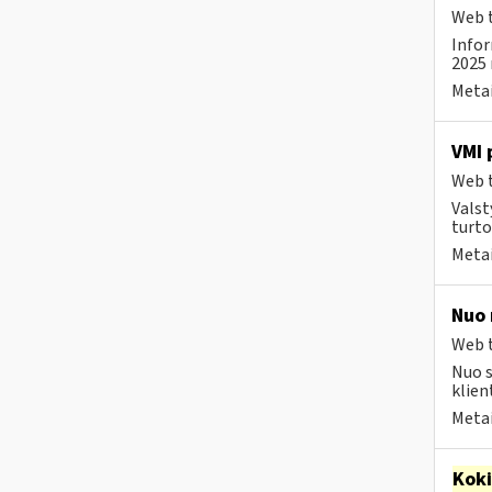
Web t
Infor
2025 
Metai
VMI 
Web t
Valst
turto
Metai
Nuo 
Web t
Nuo s
klien
Metai
Kok