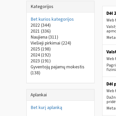
Kategorijos
Dėl 
Bet kurios kategorijos
Web t
2022
(344)
Valst
2021
(336)
apmo
Naujiena
(311)
Metai
Viešieji pirkimai
(224)
2025
(198)
Vals
2024
(192)
Web t
2023
(191)
Pagri
Gyventojų pajamų mokestis
fizin
(138)
Dėl 
Web t
Aplankai
Dažni
pridė
Bet kurį aplanką
Metai