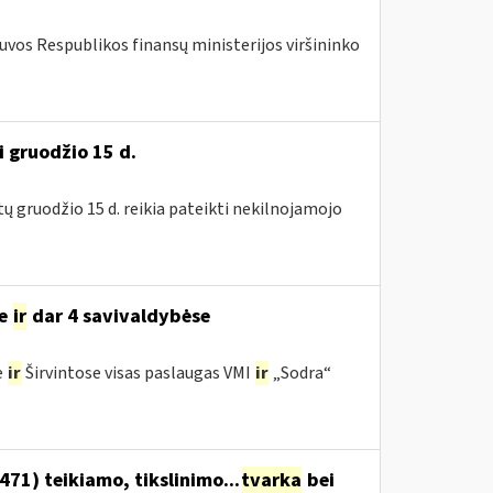
tuvos Respublikos finansų ministerijos viršininko
i gruodžio 15 d.
tų gruodžio 15 d. reikia pateikti nekilnojamojo
se
ir
dar 4 savivaldybėse
e
ir
Širvintose visas paslaugas VMI
ir
„Sodra“
1) teikiamo, tikslinimo...
tvarka
bei