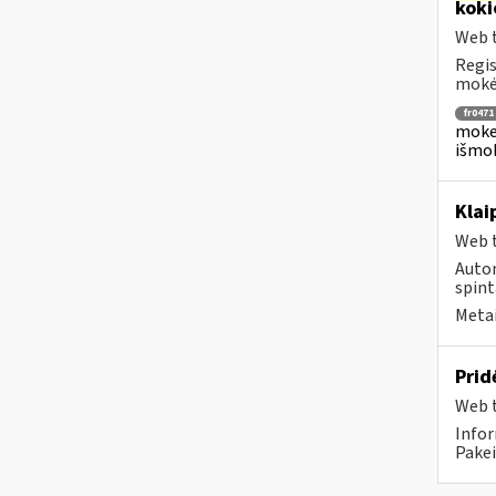
koki
Web t
Regis
mokėj
fr0471
mokes
išmok
Klai
Web t
Autom
spint
Metai
Prid
Web t
Infor
Pakei