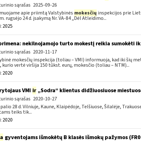
urinio sąrašas
2025-09-26
muojame apie priimtą Valstybinės
mokesčių
inspekcijos prie Lie
m. rugsėjo 24 d. įsakymą Nr. VA-84 „Dėl Atleidimo...
:
2025
primena: nekilnojamojo turto mokestį reikia sumokėti ik
urinio sąrašas
2020-11-17
ybinė mokesčių inspekcija (toliau – VMI) informuoja, kad iki šių me
, kurio vertė viršija 150 tūkst. eurų, mokesčio (toliau – NTM)...
:
2020
rytojaus VMI
ir
„Sodra“ klientus didžiuosiuose miestuo
urinio sąrašas
2020-10-27
palio 28 d. Vilniuje, Kaune, Klaipėdoje, Telšiuose, Šilalėje, Trakuos
tams teiks tik...
:
2020
ia
gyventojams išmokėtų B klasės išmokų pažymos (FR047