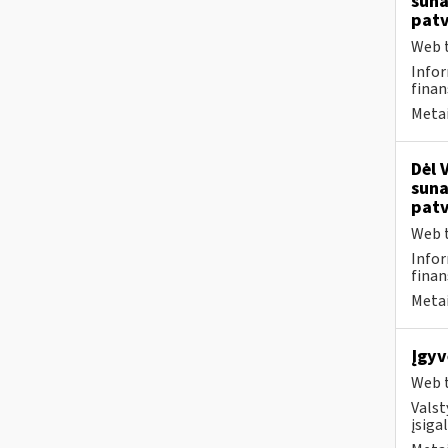
suna
patv
Web t
Infor
finan
Metai
Dėl 
suna
patv
Web t
Infor
finan
Metai
Įgyv
Web t
Valst
įsiga