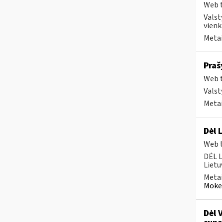
Web t
Valst
vienk
Metai
Praš
Web t
Valst
Metai
Dėl 
Web t
DĖL 
Lietu
Metai
Mokes
Dėl 