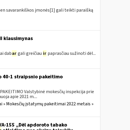
ien savarankiškos įmonės[1] gali teikti paraišką
MI klausimynas
ai dab
ar
gali greičiau
ir
paprasčiau sužinoti dėl...
 40-1 straipsnio pakeitimo
EITIMO Valstybinė mokesčių inspekcija prie
oja apie 2021 m....
i » Mokesčių įstatymų pakeitimai 2022 metais »
.VA-155 „Dėl apdoroto tabako