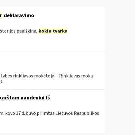
ir
deklaravimo
sterijos paaiškina,
kokia
tvarka
lstybės rinkliavos mokėtojai - Rinkliavas moka
...
karštam vandeniui iš
m. kovo 17 d. buvo priimtas Lietuvos Respublikos