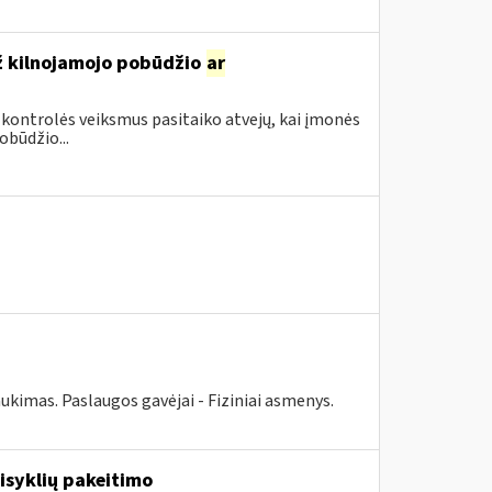
ž kilnojamojo pobūdžio
ar
 kontrolės veiksmus pasitaiko atvejų, kai įmonės
būdžio...
ukimas. Paslaugos gavėjai - Fiziniai asmenys.
isyklių pakeitimo