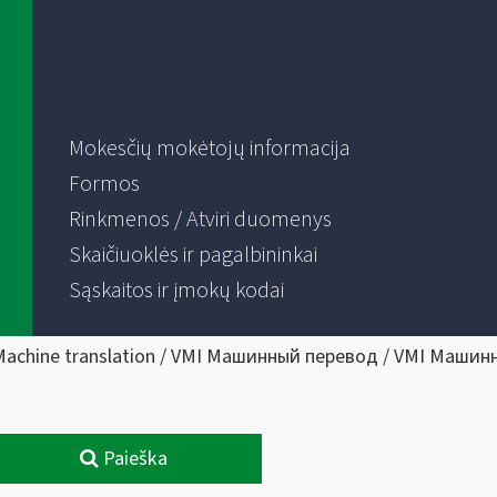
Mokesčių mokėtojų informacija
Formos
Rinkmenos / Atviri duomenys
Skaičiuoklės ir pagalbininkai
Sąskaitos ir įmokų kodai
Machine translation / VMI Машинный перевод / VMI Машин
Paieška