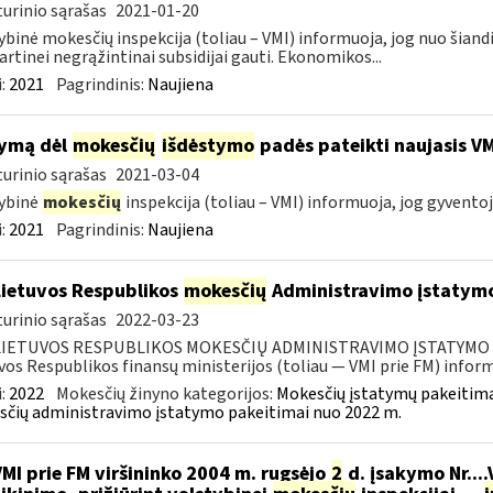
urinio sąrašas
2021-01-20
ybinė mokesčių inspekcija (toliau – VMI) informuoja, jog nuo šiand
artinei negrąžintinai subsidijai gauti. Ekonomikos...
:
2021
Pagrindinis:
Naujiena
ymą dėl
mokesčių
išdėstymo
padės pateikti naujasis V
urinio sąrašas
2021-03-04
ybinė
mokesčių
inspekcija (toliau – VMI) informuoja, jog gyventoj
:
2021
Pagrindinis:
Naujiena
Lietuvos Respublikos
mokesčių
Administravimo įstatymo
urinio sąrašas
2022-03-23
LIETUVOS RESPUBLIKOS MOKESČIŲ ADMINISTRAVIMO ĮSTATYMO PAK
vos Respublikos finansų ministerijos (toliau — VMI prie FM) informu
:
2022
Mokesčių žinyno kategorijos:
Mokesčių įstatymų pakeitima
čių administravimo įstatymo pakeitimai nuo 2022 m.
VMI prie FM viršininko 2004 m. rugsėjo
2
d. įsakymo Nr...