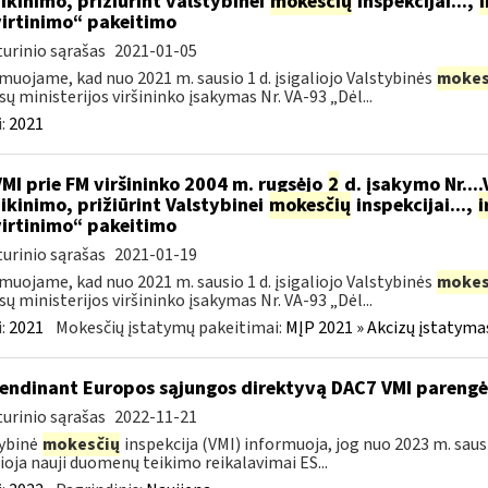
ikinimo, prižiūrint valstybinei
mokesčių
inspekcijai...,
i
irtinimo“ pakeitimo
urinio sąrašas
2021-01-05
muojame, kad nuo 2021 m. sausio 1 d. įsigaliojo Valstybinės
mokes
sų ministerijos viršininko įsakymas Nr. VA-93 „Dėl...
:
2021
VMI prie FM viršininko 2004 m. rugsėjo
2
d. įsakymo Nr...
ikinimo, prižiūrint Valstybinei
mokesčių
inspekcijai...,
i
irtinimo“ pakeitimo
urinio sąrašas
2021-01-19
muojame, kad nuo 2021 m. sausio 1 d. įsigaliojo Valstybinės
mokes
sų ministerijos viršininko įsakymas Nr. VA-93 „Dėl...
:
2021
Mokesčių įstatymų pakeitimai:
MĮP 2021 » Akcizų įstatyma
endinant Europos sąjungos direktyvą DAC7 VMI parengė 
urinio sąrašas
2022-11-21
ybinė
mokesčių
inspekcija (VMI) informuoja, jog nuo 2023 m. sausi
lioja nauji duomenų teikimo reikalavimai ES...