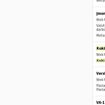
Metai
įmon
Web t
Valst
darbo
Metai
Kok
Web t
Koki
Vers
Web t
Pasla
Pasla
VA-1