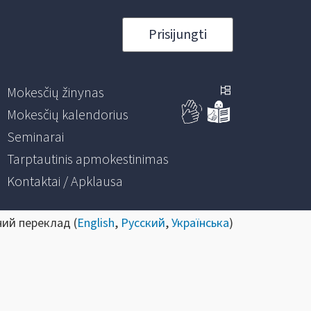
Prisijungti
Mokesčių žinynas
Mokesčių kalendorius
Seminarai
Tarptautinis apmokestinimas
Kontaktai / Apklausa
ний переклад (
English
,
Русский
,
Українська
)