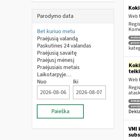
Koki
Parodymo data
Web t
Regis
Komen
Bet kuriuo metu
Praėjusią valandą
mokes
priver
Paskutines 24 valandas
kateg
Praėjusią savaitę
Praėjusį mėnesį
Kok
Praėjusiais metais
tei
Laikotarpyje…
Web t
Nuo
Iki
Regis
atask
fr0528
asocij
Paieška
Dekla
VMI 
subs