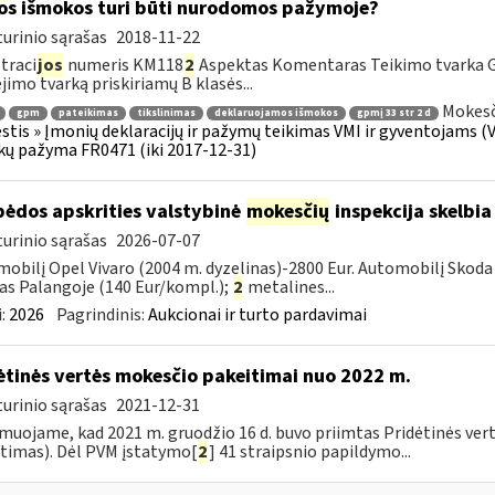
os išmokos turi būti nurodomos pažymoje?
urinio sąrašas
2018-11-22
traci
jos
numeris KM118
2
Aspektas Komentaras Teikimo tvarka 
imo tvarką priskiriamų B klasės...
Mokesč
gpm
pateikimas
tikslinimas
deklaruojamos išmokos
gpmį 33 str 2 d
tis » Įmonių deklaracijų ir pažymų teikimas VMI ir gyventojams (
ų pažyma FR0471 (iki 2017-12-31)
pėdos apskrities valstybinė
mokesčių
inspekcija skelbia
urinio sąrašas
2026-07-07
obilį Opel Vivaro (2004 m. dyzelinas)-2800 Eur. Automobilį Skoda 
as Palangoje (140 Eur/kompl.);
2
metalines...
:
2026
Pagrindinis:
Aukcionai ir turto pardavimai
ėtinės vertės mokesčio pakeitimai nuo 2022 m.
urinio sąrašas
2021-12-31
muojame, kad 2021 m. gruodžio 16 d. buvo priimtas Pridėtinės ver
timas). Dėl PVM įstatymo[
2
] 41 straipsnio papildymo...