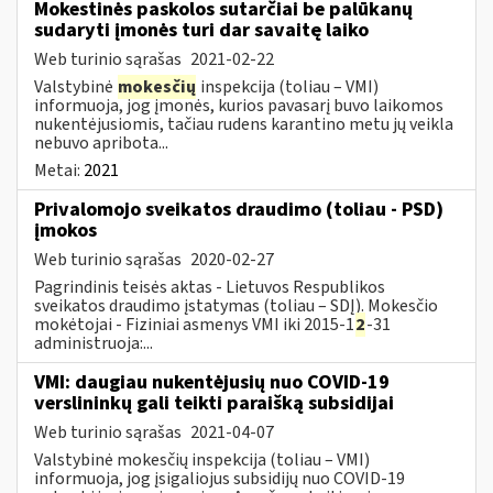
Mokestinės paskolos sutarčiai be palūkanų
sudaryti įmonės turi dar savaitę laiko
Web turinio sąrašas
2021-02-22
Valstybinė
mokesčių
inspekcija (toliau – VMI)
informuoja, jog įmonės, kurios pavasarį buvo laikomos
nukentėjusiomis, tačiau rudens karantino metu jų veikla
nebuvo apribota...
Metai:
2021
Privalomojo sveikatos draudimo (toliau - PSD)
įmokos
Web turinio sąrašas
2020-02-27
Pagrindinis teisės aktas - Lietuvos Respublikos
sveikatos draudimo įstatymas (toliau – SDĮ). Mokesčio
mokėtojai - Fiziniai asmenys VMI iki 2015-1
2
-31
administruoja:...
VMI: daugiau nukentėjusių nuo COVID-19
verslininkų gali teikti paraišką subsidijai
Web turinio sąrašas
2021-04-07
Valstybinė mokesčių inspekcija (toliau – VMI)
informuoja, jog įsigaliojus subsidijų nuo COVID-19