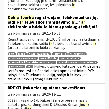
įmonėms? Subsidijų įmonėms, veikiančioms itin
paveiktuose sektoriuose, lėšų skyrimo
ir
administravimo tvarkos...
Kokia
tvarka
registruojami telekomunikacijų,
radijo
ir
televizijos transliavimo
ir
.../
ar
elektroniniu būdu teikiamų paslaugų teikėjai?
Web turinio sąrašas
2021-11-01
Registracijos numeris KM1056 Ši informacija skelbiama:
Telekomunikacijų, radijo
ir
televizijos transliavimo
ir
(arba) elektroniniu būdu teikiamų...
pvm
radijo
telekomunikacijų
televizijos
transliavimo
elektroninės paslaugos
pvmį 115-2 str
speciali schema
elektroniniu būdu teikiamos paslaugos
speciali apmokestinimo schema
Mokesčių žinyno kategorijos:
Pridėtinės
pvm schema
oss
vertės mokestis » Specialiosios apmokestinimo PVM
taisyklės » Telekomunikacijų, radijo ir televizijos
transliavimo ir (arba) elektroniniu
BREXIT įtaka tiesioginiams mokesčiams
Web turinio sąrašas
2020-12-22
2022 m. vasario 1 d. baigėsi 2 metų pereinamasis
laikotarpis, kai Jungtinei Didžiosios Britani
jos
ir
Šiaurės Airi
jos
...