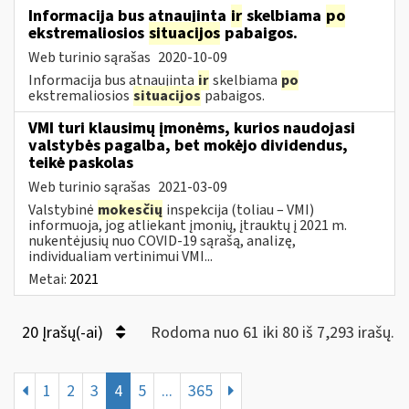
Informacija bus atnaujinta
ir
skelbiama
po
ekstremaliosios
situacijos
pabaigos.
Web turinio sąrašas
2020-10-09
Informacija bus atnaujinta
ir
skelbiama
po
ekstremaliosios
situacijos
pabaigos.
VMI turi klausimų įmonėms, kurios naudojasi
valstybės pagalba, bet mokėjo dividendus,
teikė paskolas
Web turinio sąrašas
2021-03-09
Valstybinė
mokesčių
inspekcija (toliau – VMI)
informuoja, jog atliekant įmonių, įtrauktų į 2021 m.
nukentėjusių nuo COVID-19 sąrašą, analizę,
individualiam vertinimui VMI...
Metai:
2021
20 Įrašų(-ai)
Rodoma nuo 61 iki 80 iš 7,293 irašų.
1
2
3
4
5
...
365