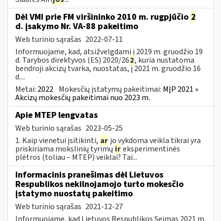
Dėl VMI prie FM viršininko 2010 m. rugpjūčio
2
d. įsakymo Nr. VA-88 pakeitimo
Web turinio sąrašas
2022-07-11
Informuojame, kad, atsižvelgdami į 2019 m. gruodžio 19
d. Tarybos direktyvos (ES) 2020/26
2
, kuria nustatoma
bendroji akcizų tvarka, nuostatas, į 2021 m. gruodžio 16
d....
Metai:
2022
Mokesčių įstatymų pakeitimai:
MĮP 2021 »
Akcizų mokesčių pakeitimai nuo 2023 m.
Apie MTEP lengvatas
Web turinio sąrašas
2023-05-25
1. Kaip vienetui įsitikinti,
ar
jo vykdoma veikla tikrai yra
priskiriama mokslinių tyrimų
ir
eksperimentinės
plėtros (toliau – MTEP) veiklai? Tai...
Informacinis pranešimas dėl Lietuvos
Respublikos nekilnojamojo turto mokesčio
įstatymo nuostatų pakeitimo
Web turinio sąrašas
2021-12-27
Informuojame, kad Lietuvos Respublikos Seimas 2021 m.