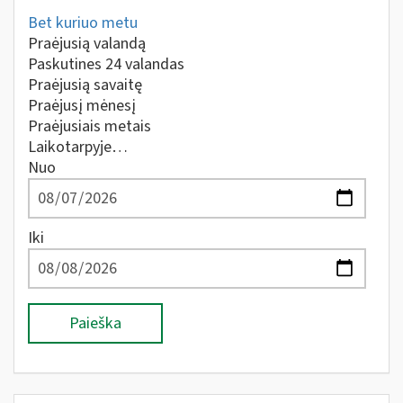
Bet kuriuo metu
Praėjusią valandą
Paskutines 24 valandas
Praėjusią savaitę
Praėjusį mėnesį
Praėjusiais metais
Laikotarpyje…
Nuo
Iki
Paieška