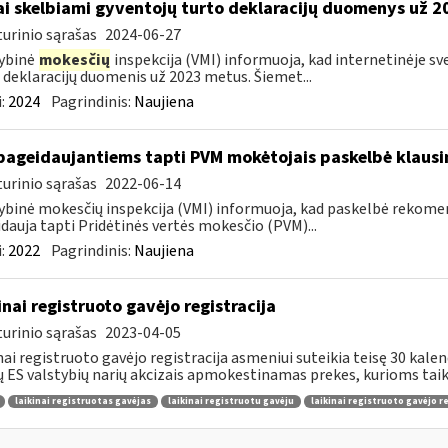
ai skelbiami gyventojų turto deklaracijų duomenys už 
urinio sąrašas
2024-06-27
ybinė
mokesčių
inspekcija (VMI) informuoja, kad internetinėje s
 deklaracijų duomenis už 2023 metus. Šiemet...
:
2024
Pagrindinis:
Naujiena
pageidaujantiems tapti PVM mokėtojais paskelbė klaus
urinio sąrašas
2022-06-14
ybinė mokesčių inspekcija (VMI) informuoja, kad paskelbė rekom
dauja tapti Pridėtinės vertės mokesčio (PVM)...
:
2022
Pagrindinis:
Naujiena
inai registruoto gavėjo registracija
urinio sąrašas
2023-04-05
nai registruoto gavėjo registracija asmeniui suteikia teisę 30 kalen
tų ES valstybių narių akcizais apmokestinamas prekes, kurioms taik
laikinai registruotas gavėjas
laikinai registruotu gavėju
laikinai registruoto gavėjo r