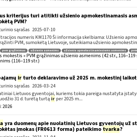
us kriterijus turi atitikti užsienio apmokestinamasis asm
okėtą PVM?
urinio sąrašas
2025-07-10
tracijos numeris KM1170 Ši informacija skelbiama: Užsienio apm
rąžinti PVM, sumokėtą Lietuvoje, suteikiama užsienio apmokestin
pvm grąžinimas
užsienio asmenims
užsienio apmokestinamiesiems asmenims
pvmį
s mokestis » PVM grąžinimas užsienio asmenims (42 str., 116–119
ims (116–119 str.)
 pajamų
ir
turto deklaravimo už 2025 m. mokestinį laikot
urinio sąrašas
2026-03-24
tiniai Lietuvos gyventojai, kuriems tokia pareiga nustatyta įstatym
uodžio 31 d. turėtą turtą
ir
per 2025 m....
:
2026
ia
yra duomenų apie nuolatinių Lietuvos gyventojų už s
kėtas įmokas (FR0613 forma) pateikimo
tvarka
?