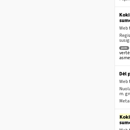
Koki
sum
Web t
Regis
susig
pvm
vertė
asmen
Dėl
Web t
Nuola
m. gr
Metai
Kok
sumo