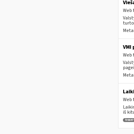
Vieš
Web t
Valst
turto
Metai
VMI 
Web t
Valst
pagei
Metai
Laik
Web t
Laiki
iš ki
fr0647