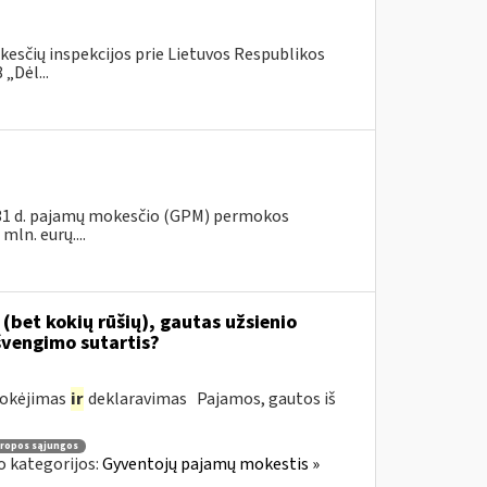
kesčių inspekcijos prie Lietuvos Respublikos
„Dėl...
s 31 d. pajamų mokesčio (GPM) permokos
ln. eurų....
(bet kokių rūšių), gautas užsienio
švengimo sutartis?
mokėjimas
ir
deklaravimas Pajamos, gautos iš
ropos sąjungos
o kategorijos:
Gyventojų pajamų mokestis »