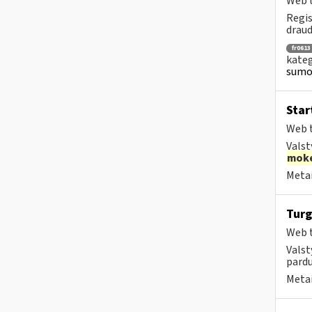
Web t
Regis
draud
fr0613
kateg
sumok
Star
Web t
Valst
moke
Metai
Turg
Web t
Valst
pardu
Metai