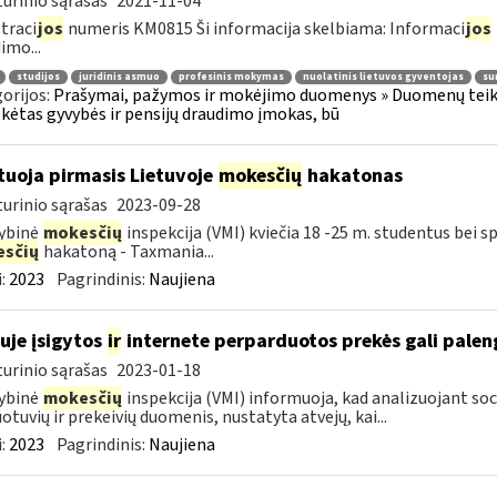
urinio sąrašas
2021-11-04
traci
jos
numeris KM0815 Ši informacija skelbiama: Informaci
jos
imo...
studijos
juridinis asmuo
profesinis mokymas
nuolatinis lietuvos gyventojas
su
orijos:
Prašymai, pažymos ir mokėjimo duomenys » Duomenų teiki
ėtas gyvybės ir pensijų draudimo įmokas, bū
tuoja pirmasis Lietuvoje
mokesčių
hakatonas
urinio sąrašas
2023-09-28
ybinė
mokesčių
inspekcija (VMI) kviečia 18 -25 m. studentus bei sp
sčių
hakatoną - Taxmania...
:
2023
Pagrindinis:
Naujiena
uje įsigytos
ir
internete perparduotos prekės gali palen
urinio sąrašas
2023-01-18
ybinė
mokesčių
inspekcija (VMI) informuoja, kad analizuojant soc
otuvių ir prekeivių duomenis, nustatyta atvejų, kai...
:
2023
Pagrindinis:
Naujiena