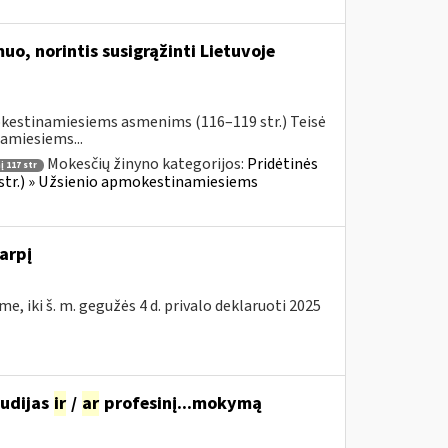
uo, norintis susigrąžinti Lietuvoje
okestinamiesiems asmenims (116–119 str.) Teisė
amiesiems...
Mokesčių žinyno kategorijos:
Pridėtinės
 117 str
 str.) » Užsienio apmokestinamiesiems
arpį
e, iki š. m. gegužės 4 d. privalo deklaruoti 2025
tudijas
ir
/
ar
profesinį...mokymą