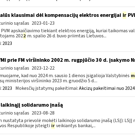
alūs klausimai dėl kompensacijų elektros energijai
ir
PVM
urinio sąrašas
2023-01-23
l PVM apskaičiavimo tiekiant elektros energiją, kuriai taikomas 
otojams 202
2
m. spalio 26 d. buvo priimtas Lietuvos...
:
2023
VMI prie FM viršininko 2002 m. rugpjūčio 30 d. įsakymo N
urinio sąrašas
2023-12-22
muojame, kad nuo 2024 m. sausio 1 dienos įsigalioja Valstybinės
m
sų ministerijos viršininko 2023 m. gruodžio 5 d....
:
2023
Mokesčių įstatymų pakeitimai:
Akcizų pakeitimai nuo 2024
 laikinąjį solidarumo įnašą
urinio sąrašas
2023-08-28
 nustatyta prievolė mokėti laikinojo solidarumo įnašą (LSĮ): LSĮĮ
vos Respublikoje įsteigti
ir
veikiantys bankai,...