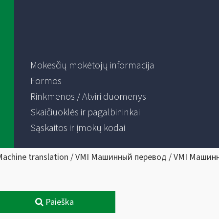
Mokesčių mokėtojų informacija
Formos
Rinkmenos / Atviri duomenys
Skaičiuoklės ir pagalbininkai
Sąskaitos ir įmokų kodai
Machine translation / VMI Машинный перевод / VMI Машин
Paieška