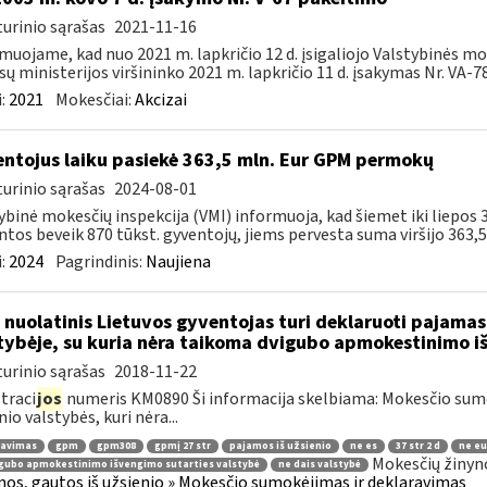
urinio sąrašas
2021-11-16
muojame, kad nuo 2021 m. lapkričio 12 d. įsigaliojo Valstybinės mo
sų ministerijos viršininko 2021 m. lapkričio 11 d. įsakymas Nr. VA-78 
:
2021
Mokesčiai:
Akcizai
ntojus laiku pasiekė 363,5 mln. Eur GPM permokų
urinio sąrašas
2024-08-01
ybinė mokesčių inspekcija (VMI) informuoja, kad šiemet iki liepo
ntos beveik 870 tūkst. gyventojų, jiems pervesta suma viršijo 363,5 m
:
2024
Pagrindinis:
Naujiena
 nuolatinis Lietuvos gyventojas turi deklaruoti pajamas 
tybėje, su kuria nėra taikoma dvigubo apmokestinimo i
urinio sąrašas
2018-11-22
traci
jos
numeris KM0890 Ši informacija skelbiama: Mokesčio su
nio valstybės, kuri nėra...
ravimas
gpm
gpm308
gpmį 27 str
pajamos iš užsienio
ne es
37 str 2 d
ne eu
Mokesčių žinyn
gubo apmokestinimo išvengimo sutarties valstybė
ne dais valstybė
os, gautos iš užsienio » Mokesčio sumokėjimas ir deklaravimas