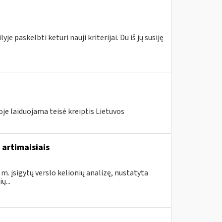
e paskelbti keturi nauji kriterijai. Du iš jų susiję
je laiduojama teisė kreiptis Lietuvos
 artimaisiais
m. įsigytų verslo kelionių analizę, nustatyta
...