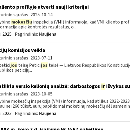
liento profilyje atverti nauji kriterijai
urinio sąrašas
2025-10-14
ybinė
mokesčių
inspekcija (VMI) informuoja, kad VMI kliento profilyj
formacija apie kontrolės rezultatus, o...
:
2025
Pagrindinis:
Naujiena
cijų komisijos veikla
urinio sąrašas
2023-07-11
petici
jos
teisę Petici
jos
teisė — Lietuvos Respublikos Konstitucijo
blikos peticijų...
atlikta verslo kelionių analizė: darbostogos
ir
išvykos su
urinio sąrašas
2023-10-05
ybinė mokesčių inspekcija (VMI) informuoja, kad atlikus 2022-2023 
au nei 260 tūkst. eurų papildomai mokėtinų mokesčių dėl asmeninių
:
2023
Pagrindinis:
Naujiena
2003 m. kovo 7 d. įsakymo Nr. V-67 pakeitimo