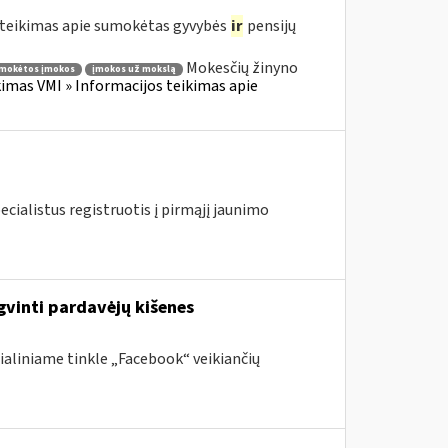
teikimas apie sumokėtas gyvybės
ir
pensijų
Mokesčių žinyno
mokėtos įmokos
įmokos už mokslą
mas VMI » Informacijos teikimas apie
ecialistus registruotis į pirmąjį jaunimo
gvinti pardavėjų kišenes
ialiniame tinkle „Facebook“ veikiančių