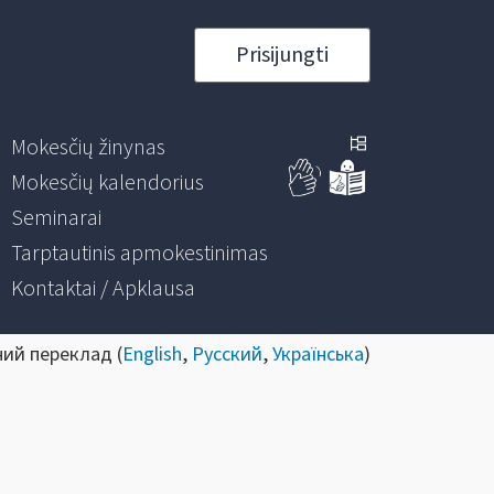
Prisijungti
Mokesčių žinynas
Mokesčių kalendorius
Seminarai
Tarptautinis apmokestinimas
Kontaktai / Apklausa
ний переклад (
English
,
Русский
,
Українська
)