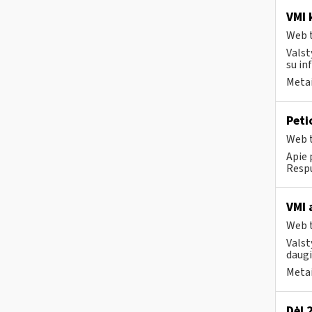
VMI k
Web t
Valst
su in
Metai
Peti
Web t
Apie 
Respu
VMI 
Web t
Valst
daugi
Metai
Dėl 