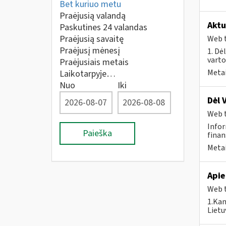
Bet kuriuo metu
Praėjusią valandą
Aktu
Paskutines 24 valandas
Praėjusią savaitę
Web t
Praėjusį mėnesį
1. Dė
vart
Praėjusiais metais
Metai
Laikotarpyje…
Nuo
Iki
Dėl 
Web t
Infor
Paieška
finan
Metai
Apie
Web t
1.Kam
Lietu