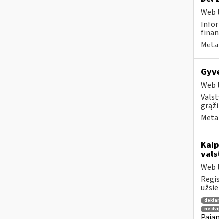
Web t
Infor
finan
Metai
Gyve
Web t
Valst
grąži
Metai
Kaip
vals
Web t
Regis
užsie
dekla
ne dvi
Pajam