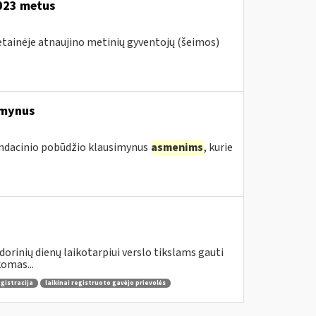
2023 metus
vetainėje atnaujino metinių gyventojų (šeimos)
imynus
endacinio pobūdžio klausimynus
asmenims
, kurie
dorinių dienų laikotarpiui verslo tikslams gauti
omas...
egistracija
laikinai registruoto gavėjo prievolės