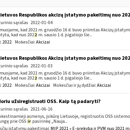
Lietuvos Respublikos akcizų įstatymo pakeitimų nuo 202
urinio sąrašas
2022-01-04
muojame, kad 2021 m. gruodžio 16 d. buvo priimtas Akcizų įstatym
tyta, kad nuo 202
2
m. sausio 1 d. įsigaliojo šie...
:
2022
Mokesčiai:
Akcizai
Lietuvos Respublikos Akcizų įstatymo pakeitimų nuo 202
urinio sąrašas
2022-01-03
muojame, kad 2021 m. gruodžio 16 d. buvo priimtas Akcizų įstatym
tyta, kad nuo 202
2
m. sausio 1 d. įsigaliojo šie...
:
2022
Mokesčiai:
Akcizai
Mokesčiai ir jų dydžiai:
Akcizai
Noriu užsiregistruoti OSS. Kaip tą padaryti?
urinio sąrašas
2021-06-16
estinamieji asmenys, įsikūrę Lietuvoje, registruotis OSS sistemoje
jungę prie OSS
ir
pasirinkę „Nauja...
čių įstatymų pakeitimai:
MĮP 2021 » E-prekyba ir PVM nuo 2021 m. 