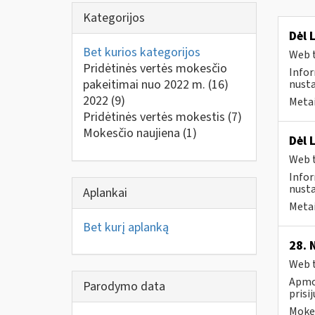
Kategorijos
Dėl 
Bet kurios kategorijos
Web t
Pridėtinės vertės mokesčio
Infor
pakeitimai nuo 2022 m.
(16)
nusta
2022
(9)
Metai
Pridėtinės vertės mokestis
(7)
Mokesčio naujiena
(1)
Dėl 
Web t
Infor
nusta
Aplankai
Metai
Bet kurį aplanką
28. 
Web t
Apmok
Parodymo data
prisi
Mokes