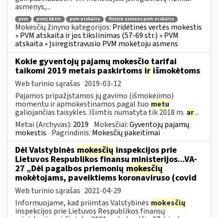
asmenys,...
pvm
pvmį 58 str
pvm atskaita
fizinio asmens pvm atskaita
Mokesčių žinyno kategorijos:
Pridėtinės vertės mokestis
» PVM atskaita ir jos tikslinimas (57-69 str.) » PVM
atskaita » Įsiregistravusio PVM mokėtoju asmens
Kokie gyventojų pajamų mokesčio tarifai
taikomi 2019 metais paskirtoms
ir
išmokėtoms
Web turinio sąrašas
2019-03-12
Pajamos pripažįstamos jų gavimo (išmokėjimo)
momentu ir apmokestinamos pagal tuo
metu
galiojančias taisykles. Išimtis numatyta tik 2018 m.
ar
...
Metai (Archyvas):
2019
Mokesčiai:
Gyventojų pajamų
mokestis
Pagrindinis:
Mokesčių pakeitimai
Dėl Valstybinės
mokesčių
inspekcijos prie
Lietuvos Respublikos finansų ministerijos...VA-
27 „Dėl pagalbos priemonių
mokesčių
mokėtojams, paveiktiems koronaviruso (covid
Web turinio sąrašas
2021-04-29
Informuojame, kad priimtas Valstybinės
mokesčių
inspekcijos prie Lietuvos Respublikos finansų