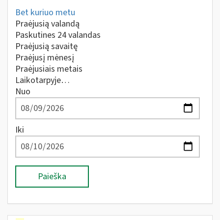
Bet kuriuo metu
Praėjusią valandą
Paskutines 24 valandas
Praėjusią savaitę
Praėjusį mėnesį
Praėjusiais metais
Laikotarpyje…
Nuo
Iki
Paieška