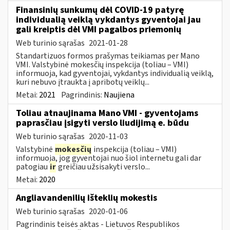
Finansinių sunkumų dėl COVID-19 patyrę
individualią veiklą vykdantys gyventojai jau
gali kreiptis dėl VMI pagalbos priemonių
Web turinio sąrašas
2021-01-28
Standartizuos formos prašymas teikiamas per Mano
VMI. Valstybinė mokesčių inspekcija (toliau – VMI)
informuoja, kad gyventojai, vykdantys individualią veiklą,
kuri nebuvo įtraukta į apribotų veiklų...
Metai:
2021
Pagrindinis:
Naujiena
Toliau atnaujinama Mano VMI - gyventojams
paprasčiau įsigyti verslo liudijimą e. būdu
Web turinio sąrašas
2020-11-03
Valstybinė
mokesčių
inspekcija (toliau – VMI)
informuoja, jog gyventojai nuo šiol internetu gali dar
patogiau
ir
greičiau užsisakyti verslo...
Metai:
2020
Angliavandenilių išteklių mokestis
Web turinio sąrašas
2020-01-06
Pagrindinis teisės aktas - Lietuvos Respublikos