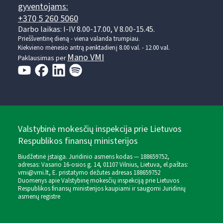
gyventojams:
+370 5 260 5060
Darbo laikas: I-IV 8.00-17.00, V 8.00-15.45.
Prieššventinę dieną - viena valanda trumpiau.
Kiekvieno mėnesio antrą penktadienį 8.00 val. - 12.00 val.
Mano VMI
Paklausimas per
Valstybinė mokesčių inspekcija prie Lietuvos
Respublikos finansų ministerijos
Biudžetinė įstaiga. Juridinio asmens kodas — 188659752,
adresas: Vasario 16-osios g. 14, 01107 Vilnius, Lietuva, el.paštas:
vmi@vmi.lt
, E. pristatymo dėžutės adresas 188659752
Duomenys apie Valstybinę mokesčių inspekciją prie Lietuvos
Respublikos finansų ministerijos kaupiami ir saugomi Juridinių
asmenų registre