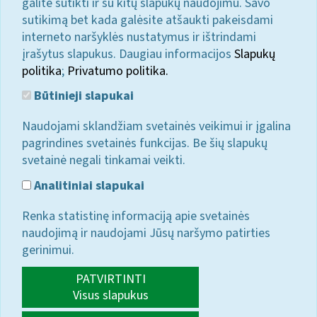
galite sutikti ir su kitų slapukų naudojimu. Savo
sutikimą bet kada galėsite atšaukti pakeisdami
interneto naršyklės nustatymus ir ištrindami
įrašytus slapukus. Daugiau informacijos
Slapukų
politika
;
Privatumo politika.
Būtinieji slapukai
Naudojami sklandžiam svetainės veikimui ir įgalina
pagrindines svetainės funkcijas. Be šių slapukų
svetainė negali tinkamai veikti.
Analitiniai slapukai
Renka statistinę informaciją apie svetainės
naudojimą ir naudojami Jūsų naršymo patirties
gerinimui.
PATVIRTINTI
Visus slapukus