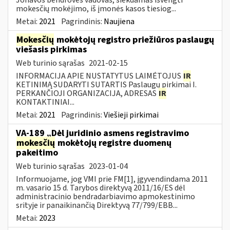
mokesčių mokėjimo, iš įmonės kasos tiesiog...
Metai:
2021
Pagrindinis:
Naujiena
Mokesčių
mokėtojų registro priežiūros paslaugų
viešasis pirkimas
Web turinio sąrašas
2021-02-15
INFORMACIJA APIE NUSTATYTUS LAIMĖTOJUS
IR
KETINIMĄ SUDARYTI SUTARTIS Paslaugų pirkimai I.
PERKANČIOJI ORGANIZACIJA, ADRESAS
IR
KONTAKTINIAI...
Metai:
2021
Pagrindinis:
Viešieji pirkimai
VA-189 „Dėl juridinio asmens registravimo
mokesčių
mokėtojų registre duomenų
pakeitimo
Web turinio sąrašas
2023-01-04
Informuojame, jog VMI prie FM[1], įgyvendindama 2011
m. vasario 15 d. Tarybos direktyvą 2011/16/ES dėl
administracinio bendradarbiavimo apmokestinimo
srityje ir panaikinančią Direktyvą 77/799/EBB...
Metai:
2023