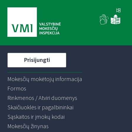
Prisijungti
Mokesčių mokėtojų informacija
Formos
Rinkmenos / Atviri duomenys
Skaičiuoklės ir pagalbininkai
Sąskaitos ir įmokų kodai
Mokesčių žinynas