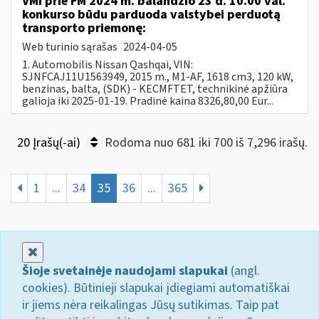
VMI prie FM 2024 m. balandžio 23 d. 10.00 val.
konkurso būdu parduoda valstybei perduotą
transporto priemonę:
Web turinio sąrašas
2024-04-05
1. Automobilis Nissan Qashqai, VIN:
SJNFCAJ11U1563949, 2015 m., M1-AF, 1618 cm3, 120 kW,
benzinas, balta, (SDK) - KECMFTET, technikinė apžiūra
galioja iki 2025-01-19. Pradinė kaina 8326,80,00 Eur...
20 Įrašų(-ai)
Rodoma nuo 681 iki 700 iš 7,296 irašų.
1
...
34
35
36
...
365
Uždaryti
Šioje svetainėje naudojami slapukai
(angl.
cookies). Būtinieji slapukai įdiegiami automatiškai
ir jiems nėra reikalingas Jūsų sutikimas. Taip pat