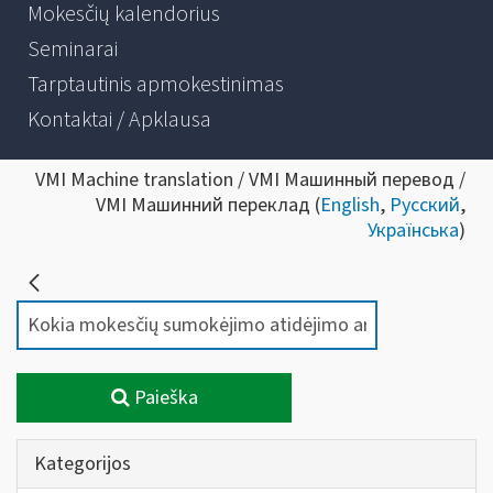
Mokesčių kalendorius
Seminarai
Tarptautinis apmokestinimas
Kontaktai / Apklausa
VMI Machine translation / VMI Машинный перевод /
VMI Машинний переклад (
English
,
Русский
,
Українська
)
Paieška
Kategorijos