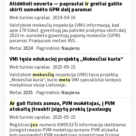
Atidėlioti neverta — paprastai
ir
greitai galite
skirti sumokėto GPM dalį paramai
Web turinio sąrašas
2024-04-16
Valstybinė mokesčių inspekcija (VMI) informuoja, kad
apie 170 tūkst. gyventojų jau pateikė prašymus skirti dalį
2023 m. sumokėto gyventojų pajamų mokesčio (GPM)
paramai. Praėjusiais metais 455...
Metai:
2024
Pagrindinis:
Naujiena
VMI tęsia edukacinį projektą „Mokesčiai kuria“
Web turinio sąrašas
2025-09-15
Valstybinė
mokesčių
inspekcija (VMI) tęsia projektą
„Mokesčiai kuria“, kurio
metu
VMI specialistai lankysis
mokyklose visoje Lietuvoje...
Metai:
2025
Pagrindinis:
Naujiena
Ar
gali fizinis asmuo, PVM mokėtojas, į PVM
atskaitą įtraukti įsigytų prekių (paslaugų
Web turinio sąrašas
2025-05-15
Registraci
jos
numeris KM0533 Ši informacija skelbiama:
Įsiregistravusio PVM mokėtoju asmens PVM atskaita
gali pasinaudoti PVM mokėtojais įsiregistravę fiziniai