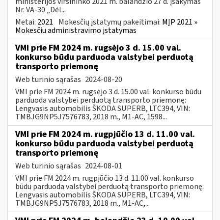
ministerijos viršininko 2021 m. balandžio 27 d. įsakymas
Nr. VA-30 „Dėl...
Metai:
2021
Mokesčių įstatymų pakeitimai:
MĮP 2021 »
Mokesčiu administravimo įstatymas
VMI prie FM 2024 m. rugsėjo 3 d. 15.00 val.
konkurso būdu parduoda valstybei perduotą
transporto priemonę
Web turinio sąrašas
2024-08-20
VMI prie FM 2024 m. rugsėjo 3 d. 15.00 val. konkurso būdu
parduoda valstybei perduotą transporto priemonę:
Lengvasis automobilis ŠKODA SUPERB, LTC394, VIN:
TMBJG9NP5J7576783, 2018 m., M1-AC, 1598...
VMI prie FM 2024 m. rugpjūčio 13 d. 11.00 val.
konkurso būdu parduoda valstybei perduotą
transporto priemonę
Web turinio sąrašas
2024-08-01
VMI prie FM 2024 m. rugpjūčio 13 d. 11.00 val. konkurso
būdu parduoda valstybei perduotą transporto priemonę:
Lengvasis automobilis ŠKODA SUPERB, LTC394, VIN:
TMBJG9NP5J7576783, 2018 m., M1-AC,...