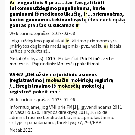
Ar
lengvatinis 9 proc....tarifas gali būti
taikomas uždegimo pagaliukams, kurie
gaminami iš medienos likučių,
ir
...priemonėms,
kurios gaunamos tekinant rąstą (tekinant rąstą
gautas plaušas susukamas
ir
Web turinio sąrašas
2019-03-08
Jeigu uždegimo pagaliukai
ir
įkūrimo priemonės yra
įmirkytos degiomis medžiagomis (pvz., vašku
ar
kitais
naftos produktais)...
Metai (Archyvas):
2019
Mokesčiai:
Pridėtinės vertės
mokestis
Pagrindinis:
Mokesčių pakeitimai
VA-52 „Dėl užsienio juridinio asmens
įregistravimo į
mokesčių
mokėtojų registrą
/...išregistravimo iš
mokesčių
mokėtojų
registro“ pakeitimo“
Web turinio sąrašas
2023-01-06
Informuojame, jog VMI prie FM[1], įgyvendindama 2011
m. vasario 15 d. Tarybos direktyvą 2011/16/ES dėl
administracinio bendradarbiavimo apmokestinimo
srityje ir panaikinančią Direktyvą 77/799/EBB...
Metai:
2023