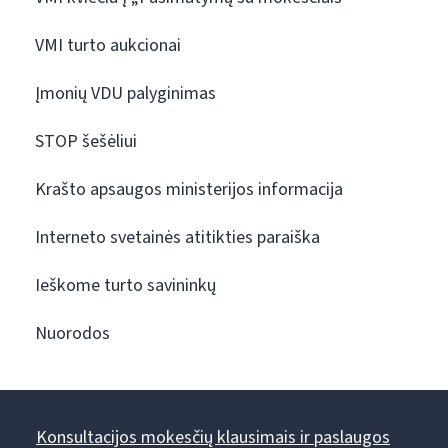
VMI turto aukcionai
Įmonių VDU palyginimas
STOP šešėliui
Krašto apsaugos ministerijos informacija
Interneto svetainės atitikties paraiška
Ieškome turto savininkų
Nuorodos
Konsultacijos mokesčių klausimais ir paslaugos