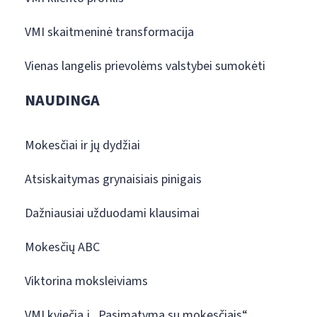
VMI skaitmeninė transformacija
Vienas langelis prievolėms valstybei sumokėti
NAUDINGA
Mokesčiai ir jų dydžiai
Atsiskaitymas grynaisiais pinigais
Dažniausiai užduodami klausimai
Mokesčių ABC
Viktorina moksleiviams
VMI kviečia į „Pasimatymą su mokesčiais“