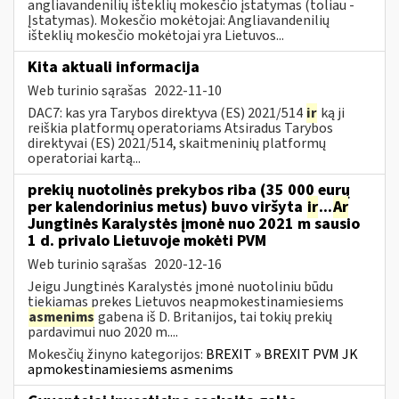
angliavandenilių išteklių mokesčio įstatymas (toliau -
Įstatymas). Mokesčio mokėtojai: Angliavandenilių
išteklių mokesčio mokėtojai yra Lietuvos...
Kita aktuali informacija
Web turinio sąrašas
2022-11-10
DAC7: kas yra Tarybos direktyva (ES) 2021/514
ir
ką ji
reiškia platformų operatoriams Atsiradus Tarybos
direktyvai (ES) 2021/514, skaitmeninių platformų
operatoriai kartą...
prekių nuotolinės prekybos riba (35 000 eurų
per kalendorinius metus) buvo viršyta
ir
...
Ar
Jungtinės Karalystės įmonė nuo 2021 m sausio
1 d. privalo Lietuvoje mokėti PVM
Web turinio sąrašas
2020-12-16
Jeigu Jungtinės Karalystės įmonė nuotoliniu būdu
tiekiamas prekes Lietuvos neapmokestinamiesiems
asmenims
gabena iš D. Britanijos, tai tokių prekių
pardavimui nuo 2020 m....
Mokesčių žinyno kategorijos:
BREXIT » BREXIT PVM JK
apmokestinamiesiems asmenims