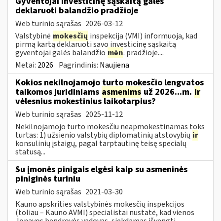
Gyventojai investicinę sąskaitą galės
deklaruoti balandžio pradžioje
Web turinio sąrašas
2026-03-12
Valstybinė
mokesčių
inspekcija (VMI) informuoja, kad
pirmą kartą deklaruoti savo investicinę sąskaitą
gyventojai galės balandžio
mėn
. pradžioje....
Metai:
2026
Pagrindinis:
Naujiena
Kokios nekilnojamojo turto mokesčio lengvatos
taikomos juridiniams
asmenims
už 2026...m.
ir
vėlesnius mokestinius laikotarpius?
Web turinio sąrašas
2025-11-12
Nekilnojamojo turto mokesčiu neapmokestinamas toks
turtas: 1) užsienio valstybių diplomatinių atstovybių
ir
konsulinių įstaigų, pagal tarptautinę teisę specialų
statusą...
Su įmonės pinigais elgėsi kaip su asmeninės
piniginės turiniu
Web turinio sąrašas
2021-03-30
Kauno apskrities valstybinės mokesčių inspekcijos
(toliau – Kauno AVMI) specialistai nustatė, kad vienos
Jonavos bendrovės vadovas, siekdamas išvengti