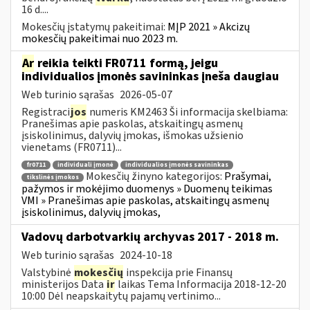
16 d....
Mokesčių įstatymų pakeitimai:
MĮP 2021 » Akcizų
mokesčių pakeitimai nuo 2023 m.
Ar
reikia teikti FR0711 formą, jeigu
individualios įmonės savininkas įneša daugiau
Web turinio sąrašas
2026-05-07
Registraci
jos
numeris KM2463 Ši informacija skelbiama:
Pranešimas apie paskolas, atskaitingų asmenų
įsiskolinimus, dalyvių įmokas, išmokas užsienio
vienetams (FR0711)...
fr0711
individuali įmonė
individualios įmonės savininkas
Mokesčių žinyno kategorijos:
Prašymai,
tikslinės įmokos
pažymos ir mokėjimo duomenys » Duomenų teikimas
VMI » Pranešimas apie paskolas, atskaitingų asmenų
įsiskolinimus, dalyvių įmokas,
Vadovų darbotvarkių archyvas 2017 - 2018 m.
Web turinio sąrašas
2024-10-18
Valstybinė
mokesčių
inspekcija prie Finansų
ministerijos Data
ir
laikas Tema Informacija 2018-12-20
10:00 Dėl neapskaitytų pajamų vertinimo...