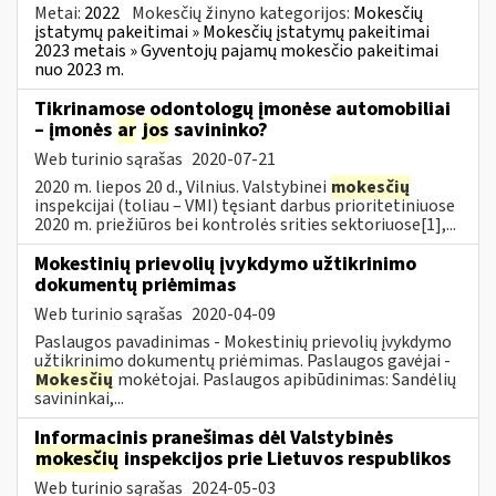
Metai:
2022
Mokesčių žinyno kategorijos:
Mokesčių
įstatymų pakeitimai » Mokesčių įstatymų pakeitimai
2023 metais » Gyventojų pajamų mokesčio pakeitimai
nuo 2023 m.
Tikrinamose odontologų įmonėse automobiliai
– įmonės
ar
jos
savininko?
Web turinio sąrašas
2020-07-21
2020 m. liepos 20 d., Vilnius. Valstybinei
mokesčių
inspekcijai (toliau – VMI) tęsiant darbus prioritetiniuose
2020 m. priežiūros bei kontrolės srities sektoriuose[1],...
Mokestinių prievolių įvykdymo užtikrinimo
dokumentų priėmimas
Web turinio sąrašas
2020-04-09
Paslaugos pavadinimas - Mokestinių prievolių įvykdymo
užtikrinimo dokumentų priėmimas. Paslaugos gavėjai -
Mokesčių
mokėtojai. Paslaugos apibūdinimas: Sandėlių
savininkai,...
Informacinis pranešimas dėl Valstybinės
mokesčių
inspekcijos prie Lietuvos respublikos
Web turinio sąrašas
2024-05-03