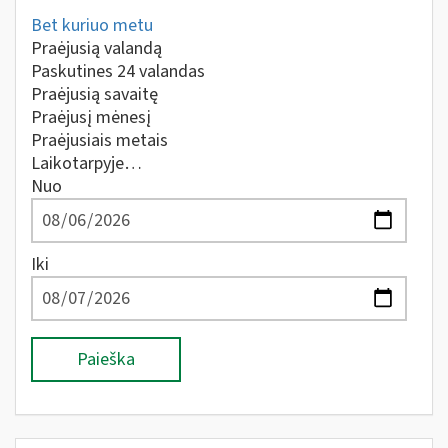
Bet kuriuo metu
Praėjusią valandą
Paskutines 24 valandas
Praėjusią savaitę
Praėjusį mėnesį
Praėjusiais metais
Laikotarpyje…
Nuo
Iki
Paieška