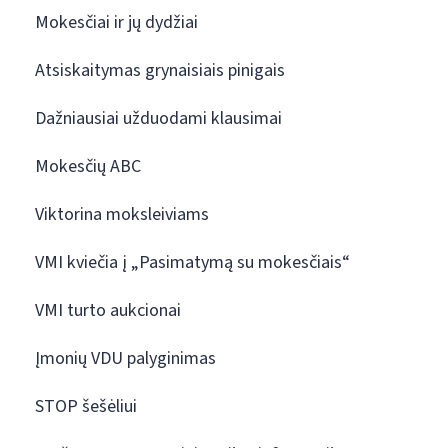
Mokesčiai ir jų dydžiai
Atsiskaitymas grynaisiais pinigais
Dažniausiai užduodami klausimai
Mokesčių ABC
Viktorina moksleiviams
VMI kviečia į „Pasimatymą su mokesčiais“
VMI turto aukcionai
Įmonių VDU palyginimas
STOP šešėliui