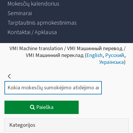
Mokesčių kalendorius
Seminarai
Tarptautinis apmokestinimas
Kontaktai / Apklausa
VMI Machine translation / VMI Машинный перевод /
VMI Машинний переклад (
English
,
Русский
,
Українська
)
Paieška
Kategorijos