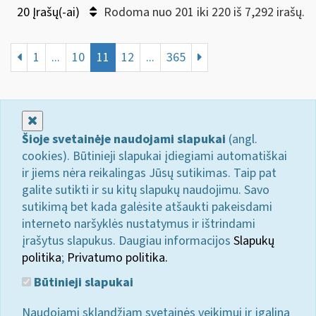
20 Įrašų(-ai)
Rodoma nuo 201 iki 220 iš 7,292 irašų.
1
...
10
11
12
...
365
Uždaryti
Šioje svetainėje naudojami slapukai
(angl.
cookies). Būtinieji slapukai įdiegiami automatiškai
ir jiems nėra reikalingas Jūsų sutikimas. Taip pat
galite sutikti ir su kitų slapukų naudojimu. Savo
sutikimą bet kada galėsite atšaukti pakeisdami
interneto naršyklės nustatymus ir ištrindami
įrašytus slapukus. Daugiau informacijos
Slapukų
politika
;
Privatumo politika.
Būtinieji slapukai
Naudojami sklandžiam svetainės veikimui ir įgalina