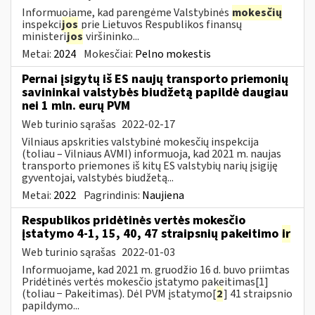
Informuojame, kad parengėme Valstybinės
mokesčių
inspekci
jos
prie Lietuvos Respublikos finansų
ministeri
jos
viršininko...
Metai:
2024
Mokesčiai:
Pelno mokestis
Pernai įsigytų iš ES naujų transporto priemonių
savininkai valstybės biudžetą papildė daugiau
nei 1 mln. eurų PVM
Web turinio sąrašas
2022-02-17
Vilniaus apskrities valstybinė mokesčių inspekcija
(toliau – Vilniaus AVMI) informuoja, kad 2021 m. naujas
transporto priemones iš kitų ES valstybių narių įsigiję
gyventojai, valstybės biudžetą...
Metai:
2022
Pagrindinis:
Naujiena
Respublikos pridėtinės vertės mokesčio
įstatymo 4-1, 15, 40, 47 straipsnių pakeitimo
ir
Web turinio sąrašas
2022-01-03
Informuojame, kad 2021 m. gruodžio 16 d. buvo priimtas
Pridėtinės vertės mokesčio įstatymo pakeitimas[1]
(toliau − Pakeitimas). Dėl PVM įstatymo[
2
] 41 straipsnio
papildymo...