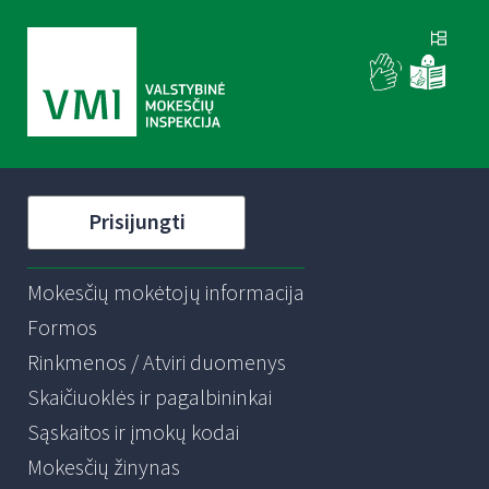
Prisijungti
Mokesčių mokėtojų informacija
Formos
Rinkmenos / Atviri duomenys
Skaičiuoklės ir pagalbininkai
Sąskaitos ir įmokų kodai
Mokesčių žinynas