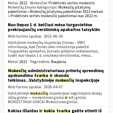
Metai:
2022
Mokesčiai:
Pridėtinės vertės mokestis
Mokesčių žinyno kategorijos:
Mokesčių įstatymų
pakeitimai » Mokesčių įstatymų pakeitimai 2022 metais
» Pridėtinės vertės mokesčio pakeitimai nuo 2022 m.
Nuo liepos 1 d. keičiasi mėsa turgavietėse
prekiaujančių verslininkų apskaitos taisyklės
Web turinio sąrašas
2021-06-30
Valstybinė mokesčių inspekcija (toliau – VMI)
informuoja, kad Žemės ūkio ministerija pakeitė
Turgavietės apskaitos žurnalo pildymo reikalavimus,
todėl nuo liepos 1 d. smulkieji verslininkai, mėsa...
Metai:
2021
Pagrindinis:
Naujiena
Mokesčių
administratoriaus priimtų sprendimų
apskundimo
tvarka
ir
skundų
teikimas...Valstybinėje
mokesčių
inspekcijoje
Web turinio sąrašas
2020-04-07
Valstybinėje
mokesčių
inspekcijoje nagrinėjami dviejų
rūšių ginčai — mokestiniai ginčai
ir
kiti ginčai.
MOKESTINIAI GINČAI Mokestiniai ginčai...
Kokias išlaidas
ir
kokia
tvarka
galite atimti iš