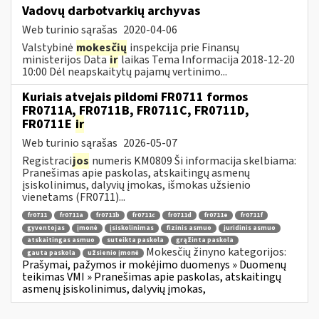
Vadovų darbotvarkių archyvas
Web turinio sąrašas
2020-04-06
Valstybinė
mokesčių
inspekcija prie Finansų
ministerijos Data
ir
laikas Tema Informacija 2018-12-20
10:00 Dėl neapskaitytų pajamų vertinimo...
Kuriais atvejais pildomi FR0711 formos
FR0711A, FR0711B, FR0711C, FR0711D,
FR0711E
ir
Web turinio sąrašas
2026-05-07
Registraci
jos
numeris KM0809 Ši informacija skelbiama:
Pranešimas apie paskolas, atskaitingų asmenų
įsiskolinimus, dalyvių įmokas, išmokas užsienio
vienetams (FR0711)...
fr0711
fr0711a
fr0711b
fr0711c
fr0711d
fr0711e
fr0711f
gyventojas
įmonė
įsiskolinimas
fizinis asmuo
juridinis asmuo
atskaitingas asmuo
suteikta paskola
grąžinta paskola
Mokesčių žinyno kategorijos:
gauta paskola
užsienio įmonė
Prašymai, pažymos ir mokėjimo duomenys » Duomenų
teikimas VMI » Pranešimas apie paskolas, atskaitingų
asmenų įsiskolinimus, dalyvių įmokas,