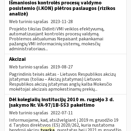
Išmaniosios kontrolės procesų valdymo
posistemio (i.KON) plėtros paslaugos (rizikos
analizė)
Web turinio sąrašas
2023-11-28
Projekto tikslas Didinti VMI veiklos efektyvumą,
automatizuojant kontrolės procesų valdymą.
Problemos aktualumas Nepaisant pakankamai
pažangių VMI informacinių sistemų, mokesčių
administratoriaus...
Akcizai
Web turinio sąrašas
2019-08-27
Pagrindinis teisės aktas - Lietuvos Respublikos akcizų
įstatymas (toliau – Akcizų įstatymas) Lietuvos
Respublikos akcizų įstatymas anglų kalba Mokesčio
mokėtojai: akcizais apmokestinamų prekių...
Dėl kolegialių institucijų 2010 m. rugsėjo 3 d.
įsakymo Nr. VA-97/1B-553 pakeitimo
Web turinio sąrašas
2022-07-11
Informuojame, kad, atsižvelgiant į 2019 m. gruodžio 19
d. Tarybos direktyvos (ES) 2020/262, kuria nustatoma
bendroji akcizų
tvarka
, nuostatas bei į 2021 m. gruodžio