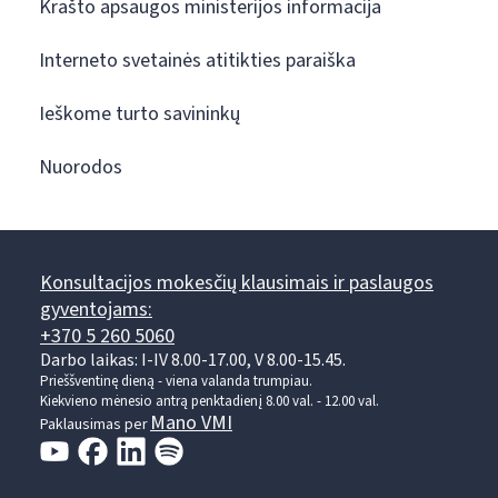
Krašto apsaugos ministerijos informacija
Interneto svetainės atitikties paraiška
Ieškome turto savininkų
Nuorodos
Konsultacijos mokesčių klausimais ir paslaugos
gyventojams:
+370 5 260 5060
Darbo laikas: I-IV 8.00-17.00, V 8.00-15.45.
Prieššventinę dieną - viena valanda trumpiau.
Kiekvieno mėnesio antrą penktadienį 8.00 val. - 12.00 val.
Mano VMI
Paklausimas per