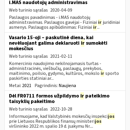
i.MAS naudotojų administravimas
Web turinio sąrašas
2020-04-09
Paslaugos pavadinimas - i.MAS naudotojų
administravimas. Paslaugos gavėjai - Fiziniai
ir
juridiniai
asmenys. Paslaugos apibūdinimas: Fiziniai
ir
...
Vasario 15-oji – paskutinė diena, kai
nevėluojant galima deklaruoti
ir
sumokėti
mokesčius
Web turinio sąrašas
2021-02-11
Komercinio naudojimo nekilnojamasis turtas -
administracinės, viešbučių, paslaugų, prekybos,
maitinimo, poilsio, gydymo, kultūros, mokslo
ir
sporto
paskirties statiniai ar...
Metai:
2021
Pagrindinis:
Naujiena
Dėl FR0711 formos užpildymo
ir
pateikimo
taisyklių pakeitimo
Web turinio sąrašas
2022-10-28
Informuojame, kad Valstybinės mokesčių inspekci
jos
prie Lietuvos Respublikos finansų ministeri
jos
viršininko 2022 m. spalio 19 d. įsakymu Nr....