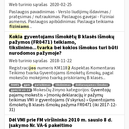
Web turinio sąrašas
2020-02-25
Paslaugos pavadinimas - Verslo liudijimų išdavimas /
pratęsimas / nutraukimas. Paslaugos gavėjai - Fiziniai
asmenys. Paslaugos apibūdinimas: Paslauga teikiama
fiziniams
...
Kokia
gyventojams išmokėtų B klasės išmokų
pažymos (FR0471) teikiamo,
tikslinimo...
tvarka
bei kokios išmokos turi būti
nurodomos pažymoje?
Web turinio sąrašas
2018-11-22
Registraci
jos
numeris KM118
2
Aspektas Komentaras
Teikimo tvarka Gyventojams išmokėtų išmokų, pagal
mokesčio mokėjimo tvarką priskiriamų B klasės...
fr0471
gpm
pateikimas
tikslinimas
deklaruojamos išmokos
Mokesčių žinyno kategorijos:
Gyventojų
gpmį 33 str 2 d
pajamų mokestis » Įmonių deklaracijų ir pažymų
teikimas VMI ir gyventojams (V skyrius) » Gyventojams
išmokėtų B klasės išmokų pažyma FR0471 (iki 2017-12-
31)
Dėl VMI prie FM viršininko 2010 m. sausio 8 d.
įsakymo Nr. VA-6 pakeitimo