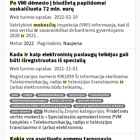
Po
VMI dėmesio į biudžetą papildomai
suskaičiuota 72 mln. eurų
Web turinio sąrašas
2022-02-10
Valstybinė
mokesčių
inspekcija (VMI) informuoja, kad iš
viso verslui
ir
savarankiškai dirbantiems gyventojams
2020
ir
2021...
Metai:
2022
Pagrindinis:
Naujiena
Kada
ir
kaip elektroninių paslaugų teikėjas gali
būti išregistruotas iš specialią
Web turinio sąrašas
2021-11-01
Registracijos numeris KM1059 Ši informacija skelbiama:
Telekomunikacijų, radijo
ir
televizijos transliavimo
ir
(arba) elektroniniu būdu teikiamų...
pvm
radijo
telekomunikacijų
televizijos
transliavimo
elektroninės paslaugos
pvmį 115-5 str
speciali schema
elektroniniu būdu teikiamos paslaugos
speciali apmokestinimo schema
Mokesčių žinyno kategorijos:
Pridėtinės
pvm schema
oss
vertės mokestis » Specialiosios apmokestinimo PVM
taisyklės » Telekomunikacijų, radijo ir televizijos
transliavimo ir (arba) elektroniniu
Kokia
yra asocijuotų asmenų tarpusavio