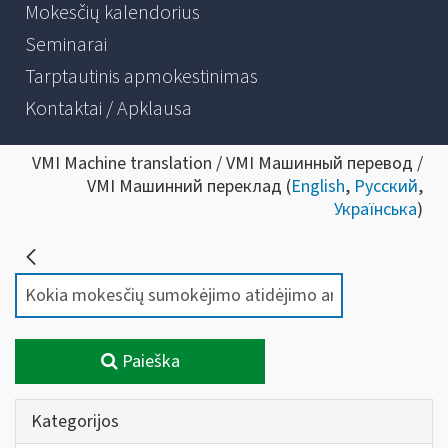
Mokesčių kalendorius
Seminarai
Tarptautinis apmokestinimas
Kontaktai / Apklausa
VMI Machine translation / VMI Машинный перевод /
VMI Машинний переклад (
English
,
Русский
,
Українська
)
Paieška
Kategorijos