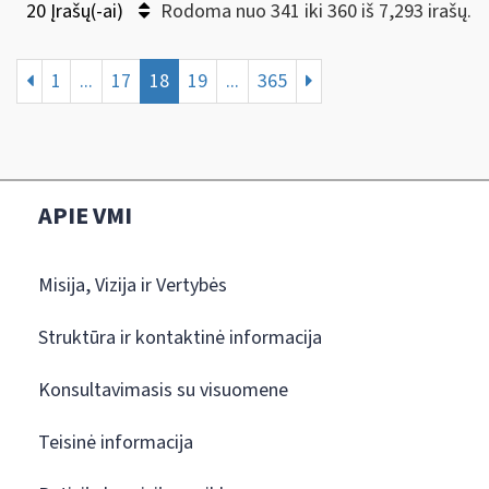
20 Įrašų(-ai)
Rodoma nuo 341 iki 360 iš 7,293 irašų.
1
...
17
18
19
...
365
APIE VMI
Misija, Vizija ir Vertybės
Struktūra ir kontaktinė informacija
Konsultavimasis su visuomene
Teisinė informacija