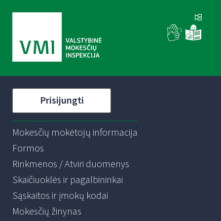
Prisijungti
Mokesčių mokėtojų informacija
Formos
Rinkmenos / Atviri duomenys
Skaičiuoklės ir pagalbininkai
Sąskaitos ir įmokų kodai
Mokesčių žinynas