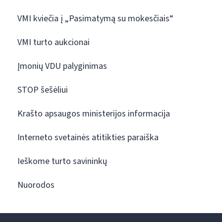
VMI kviečia į „Pasimatymą su mokesčiais“
VMI turto aukcionai
Įmonių VDU palyginimas
STOP šešėliui
Krašto apsaugos ministerijos informacija
Interneto svetainės atitikties paraiška
Ieškome turto savininkų
Nuorodos