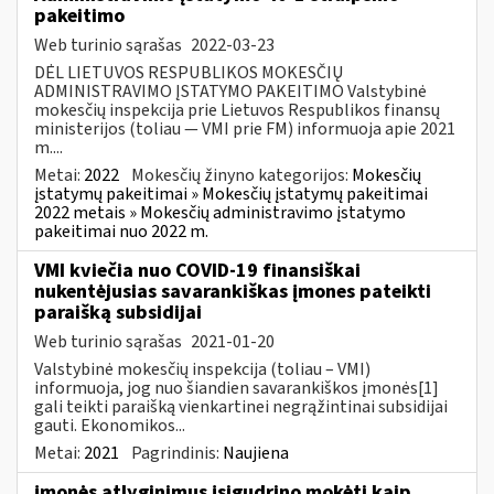
pakeitimo
Web turinio sąrašas
2022-03-23
DĖL LIETUVOS RESPUBLIKOS MOKESČIŲ
ADMINISTRAVIMO ĮSTATYMO PAKEITIMO Valstybinė
mokesčių inspekcija prie Lietuvos Respublikos finansų
ministerijos (toliau — VMI prie FM) informuoja apie 2021
m....
Metai:
2022
Mokesčių žinyno kategorijos:
Mokesčių
įstatymų pakeitimai » Mokesčių įstatymų pakeitimai
2022 metais » Mokesčių administravimo įstatymo
pakeitimai nuo 2022 m.
VMI kviečia nuo COVID-19 finansiškai
nukentėjusias savarankiškas įmones pateikti
paraišką subsidijai
Web turinio sąrašas
2021-01-20
Valstybinė mokesčių inspekcija (toliau – VMI)
informuoja, jog nuo šiandien savarankiškos įmonės[1]
gali teikti paraišką vienkartinei negrąžintinai subsidijai
gauti. Ekonomikos...
Metai:
2021
Pagrindinis:
Naujiena
įmonės atlyginimus įsigudrino mokėti kaip