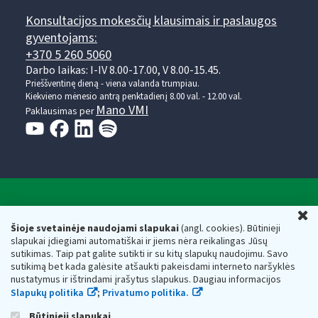
Konsultacijos mokesčių klausimais ir paslaugos
gyventojams:
+370 5 260 5060
Darbo laikas: I-IV 8.00-17.00, V 8.00-15.45.
Prieššventinę dieną - viena valanda trumpiau.
Kiekvieno mėnesio antrą penktadienį 8.00 val. - 12.00 val.
Mano VMI
Paklausimas per
Valstybinė mokesčių inspekcija prie Lietuvos
U
Respublikos finansų ministerijos
Šioje svetainėje naudojami slapukai
(angl. cookies). Būtinieji
slapukai įdiegiami automatiškai ir jiems nėra reikalingas Jūsų
Biudžetinė įstaiga. Juridinio asmens kodas — 188659752,
sutikimas. Taip pat galite sutikti ir su kitų slapukų naudojimu. Savo
adresas: Vasario 16-osios g. 14, 01107 Vilnius, Lietuva, el.paštas:
sutikimą bet kada galėsite atšaukti pakeisdami interneto naršyklės
vmi@vmi.lt
, E. pristatymo dėžutės adresas 188659752
nustatymus ir ištrindami įrašytus slapukus. Daugiau informacijos
Duomenys apie Valstybinę mokesčių inspekciją prie Lietuvos
Slapukų politika
;
Privatumo politika.
Respublikos finansų ministerijos kaupiami ir saugomi Juridinių
asmenų registre
Būtinieji slapukai