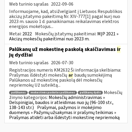
Web turinio sąrašas
2022-09-06
Informuojame, kad, atsižvelgiant į Lietuvos Respublikos
akcizų įstatymo pakeitimą Nr. XIV-777[1] pagal kurį nuo
2023 m. sausio 1 d. panaikinamas reikalavimas elektros
energijos mokėtojus...
Metai:
2022
Mokesčių įstatymų pakeitimai:
MĮP 2021 »
Akcizų mokesčių pakeitimai nuo 2023 m.
Palūkanų už mokestinę paskolą skaičiavimas
ir
jų dydžiai
Web turinio sąrašas
2026-07-30
Registracijos numeris KM2632 Ši informacija skelbiama:
Prašymas išdėstyti mokesčių
ar
baudų sumokėjimą
Palūkanos už mokestinę paskolą dėl mokesčių
nepriemokų Už suteiktą...
Mokesčių
palūkanos
mokestinės paskolos palūkanos
palūkanų dydis
žinyno kategorijos:
Mokesčių administravimas »
Delspinigiai, baudos ir atleidimas nuo jų (96-100 str.,
138-143 str.)
Prašymai, pažymos ir mokėjimo
duomenys » Pažymų užsakymas ir prašymų teikimas »
Prašymas atidėti arba išdėstyti mokestinę nepriemoką