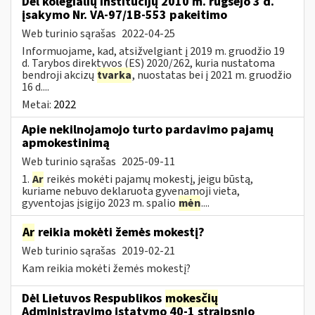
Dėl kolegialių institucijų 2010 m. rugsėjo 3 d.
įsakymo Nr. VA-97/1B-553 pakeitimo
Web turinio sąrašas
2022-04-25
Informuojame, kad, atsižvelgiant į 2019 m. gruodžio 19
d. Tarybos direktyvos (ES) 2020/262, kuria nustatoma
bendroji akcizų
tvarka
, nuostatas bei į 2021 m. gruodžio
16 d....
Metai:
2022
Apie nekilnojamojo turto pardavimo pajamų
apmokestinimą
Web turinio sąrašas
2025-09-11
1.
Ar
reikės mokėti pajamų mokestį, jeigu būstą,
kuriame nebuvo deklaruota gyvenamoji vieta,
gyventojas įsigijo 2023 m. spalio
mėn
....
Ar
reikia mokėti žemės mokestį?
Web turinio sąrašas
2019-02-21
Kam reikia mokėti žemės mokestį?
Dėl Lietuvos Respublikos
mokesčių
Administravimo įstatymo 40-1 straipsnio