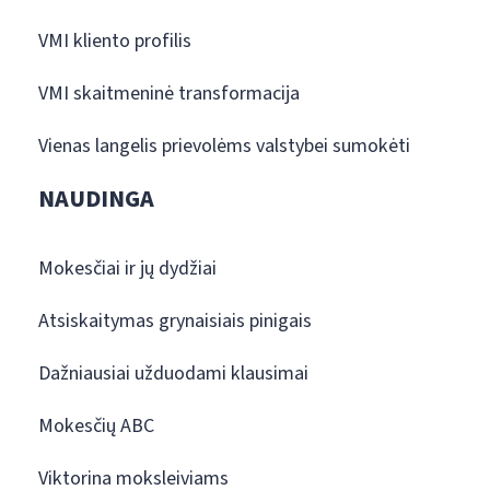
VMI kliento profilis
VMI skaitmeninė transformacija
Vienas langelis prievolėms valstybei sumokėti
NAUDINGA
Mokesčiai ir jų dydžiai
Atsiskaitymas grynaisiais pinigais
Dažniausiai užduodami klausimai
Mokesčių ABC
Viktorina moksleiviams