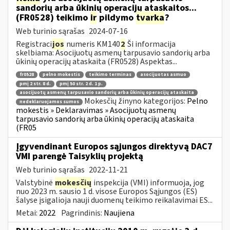
sandorių arba ūkinių operacijų ataskaitos...
(FR0528) teikimo
ir
pildymo
tvarka
?
Web turinio sąrašas
2024-07-16
Registraci
jos
numeris KM140
2
Ši informacija
skelbiama: Asocijuotų asmenų tarpusavio sandorių arba
ūkinių operacijų ataskaita (FR0528) Aspektas...
fr0528
pelno mokestis
teikimo terminas
asocijuotas asmuo
pmį 2 str. 8 d.
pmį 50 str. 2 d. 1 p.
asocijuotų asmenų tarpusavio sandorių arba ūkinių operacijų ataskaita
Mokesčių žinyno kategorijos:
Pelno
nedeklaruojamos sumos
mokestis » Deklaravimas » Asocijuotų asmenų
tarpusavio sandorių arba ūkinių operacijų ataskaita
(FR05
Įgyvendinant Europos sąjungos direktyvą DAC7
VMI parengė Taisyklių projektą
Web turinio sąrašas
2022-11-21
Valstybinė
mokesčių
inspekcija (VMI) informuoja, jog
nuo 2023 m. sausio 1 d. visose Europos Sąjungos (ES)
šalyse įsigalioja nauji duomenų teikimo reikalavimai ES...
Metai:
2022
Pagrindinis:
Naujiena