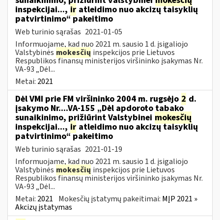
sunaikinimo, prižiūrint valstybinei
mokesčių
inspekcijai...,
ir
atleidimo nuo akcizų taisyklių
patvirtinimo“ pakeitimo
Web turinio sąrašas
2021-01-05
Informuojame, kad nuo 2021 m. sausio 1 d. įsigaliojo
Valstybinės
mokesčių
inspekcijos prie Lietuvos
Respublikos finansų ministerijos viršininko įsakymas Nr.
VA-93 „Dėl...
Metai:
2021
Dėl VMI prie FM viršininko 2004 m. rugsėjo
2
d.
įsakymo Nr....VA-155 „Dėl apdoroto tabako
sunaikinimo, prižiūrint Valstybinei
mokesčių
inspekcijai...,
ir
atleidimo nuo akcizų taisyklių
patvirtinimo“ pakeitimo
Web turinio sąrašas
2021-01-19
Informuojame, kad nuo 2021 m. sausio 1 d. įsigaliojo
Valstybinės
mokesčių
inspekcijos prie Lietuvos
Respublikos finansų ministerijos viršininko įsakymas Nr.
VA-93 „Dėl...
Metai:
2021
Mokesčių įstatymų pakeitimai:
MĮP 2021 »
Akcizų įstatymas