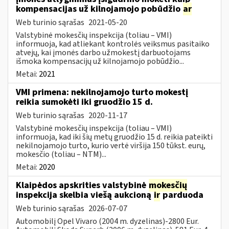
kompensacijas už kilnojamojo pobūdžio
ar
Web turinio sąrašas
2021-05-20
Valstybinė mokesčių inspekcija (toliau – VMI)
informuoja, kad atliekant kontrolės veiksmus pasitaiko
atvejų, kai įmonės darbo užmokestį darbuotojams
išmoka kompensacijų už kilnojamojo pobūdžio...
Metai:
2021
VMI primena: nekilnojamojo turto mokestį
reikia sumokėti iki gruodžio 15 d.
Web turinio sąrašas
2020-11-17
Valstybinė mokesčių inspekcija (toliau – VMI)
informuoja, kad iki šių metų gruodžio 15 d. reikia pateikti
nekilnojamojo turto, kurio vertė viršija 150 tūkst. eurų,
mokesčio (toliau – NTM)...
Metai:
2020
Klaipėdos apskrities valstybinė
mokesčių
inspekcija skelbia viešą aukcioną
ir
parduoda
Web turinio sąrašas
2026-07-07
Automobilį Opel Vivaro (2004 m. dyzelinas)-2800 Eur.