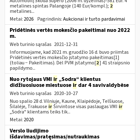
Automobilį Skoda Superb (2006 m. dyzelinas)-581 Eur. 4
metalines spintas Palangoje (140 Eur/kompl.);
2
metalines...
Metai:
2026
Pagrindinis:
Aukcionai ir turto pardavimai
Pridėtinės vertės mokesčio pakeitimai nuo 2022
m.
Web turinio sąrašas
2021-12-31
Informuojame, kad 2021 m. gruodžio 16 d. buvo priimtas
Pridėtinės vertės mokesčio įstatymo pakeitimas[1]
(toliau − Pakeitimas). Dėl PVM įstatymo[
2
] 41 straipsnio
papildymo...
Nuo rytojaus VMI
ir
„Sodra“ klientus
didžiuosiuose miestuose
ir
dar 4 savivaldybėse
Web turinio sąrašas
2020-10-27
Nuo spalio 28 d. Vilniuje, Kaune, Klaipėdoje, Telšiuose,
Šilalėje, Trakuose
ir
Širvintose visas paslaugas VMI
ir
„Sodra“ klientams teiks tik...
Metai:
2020
Verslo liudijimo
išdavimas/pratęsimas/nutraukimas