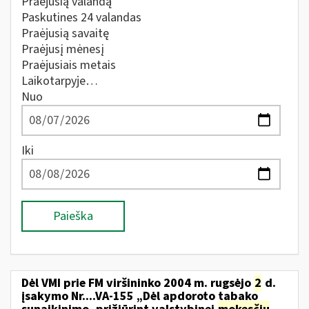
Praėjusią valandą
Paskutines 24 valandas
Praėjusią savaitę
Praėjusį mėnesį
Praėjusiais metais
Laikotarpyje…
Nuo
Iki
Paieška
Dėl VMI prie FM viršininko 2004 m. rugsėjo
2
d.
įsakymo Nr....VA-155 „Dėl apdoroto tabako