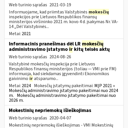
Web turinio sąrašas
2021-03-19
Informuojame, kad priimtas Valstybinės
mokesčių
inspekcijos prie Lietuvos Respublikos finansų
ministerijos viršininko 2021 m. kovo 4 d. įsakymas Nr. VA-
14 „Dėl Valstybinės...
Metai:
2021
Informacinis pranešimas dėl LR
mokesčių
administravimo įstatymo
ir
kitų teisės aktų
Web turinio sąrašas
2024-08-26
Valstybinė mokesčių inspekcija prie Lietuvos
Respublikos finansų ministerijos (toliau — VMI prie FM)
informuoja, kad siekdamas įgyvendinti Ekonomikos
gaivinimo
ir
atsparumo...
Metai:
2024
Mokesčių įstatymų pakeitimai:
MĮP 2021 »
Mokesčių administravimo įstatymo pakeitimai nuo 2024
m.
Mokesčių administravimo įstatymo pakeitimai nuo
2026 m.
Mokestinių nepriemokų išieškojimas
Web turinio sąrašas
2020-04-07
Mokestinių nepriemokų išieškojimas - VMI Mokestinių