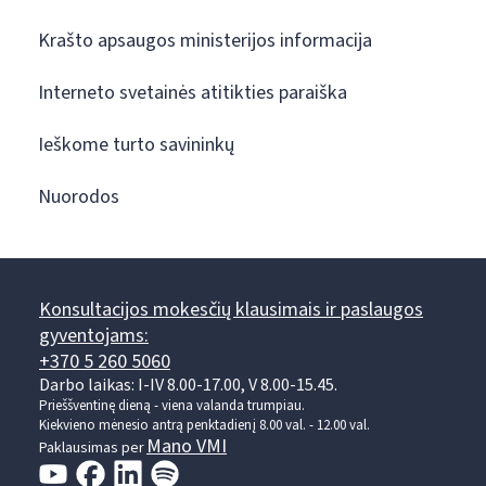
Krašto apsaugos ministerijos informacija
Interneto svetainės atitikties paraiška
Ieškome turto savininkų
Nuorodos
Konsultacijos mokesčių klausimais ir paslaugos
gyventojams:
+370 5 260 5060
Darbo laikas: I-IV 8.00-17.00, V 8.00-15.45.
Prieššventinę dieną - viena valanda trumpiau.
Kiekvieno mėnesio antrą penktadienį 8.00 val. - 12.00 val.
Mano VMI
Paklausimas per