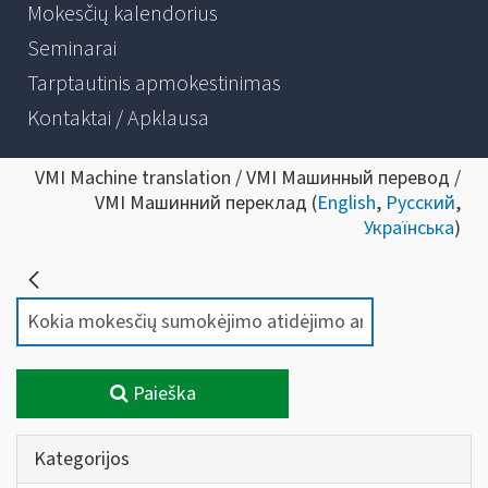
Mokesčių kalendorius
Seminarai
Tarptautinis apmokestinimas
Kontaktai / Apklausa
VMI Machine translation / VMI Машинный перевод /
VMI Машинний переклад (
English
,
Русский
,
Українська
)
Paieška
Kategorijos