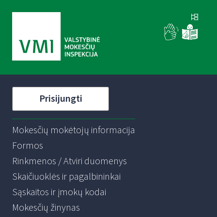
Prisijungti
Mokesčių mokėtojų informacija
Formos
Rinkmenos / Atviri duomenys
Skaičiuoklės ir pagalbininkai
Sąskaitos ir įmokų kodai
Mokesčių žinynas