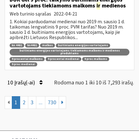
vartotojams tiekiamoms malkoms
ir
medienos
Web turinio sąrašas
2022-04-21
1. Kokiai parduodamai medienai nuo 2019 m. sausio 1 d.
taikomas lengvatinis 9 proc. PVM tarifas? Nuo 2019 m.
sausio 1 d. buitiniams energijos vartotojams, kaip jie
apibrėžti Lietuvos Respublikos...
kn 4401
kn4401
malkos
buitiniams energijos vartotojams
buitiniams energijos vartotojams tiekiamoms malkoms ir medienos
produktams
9 procentai malkoms
9 procentai medienai
9 proc malkoms
9 proc medienai
10 Įrašų(-ai)
Rodoma nuo 1 iki 10 iš 7,293 irašų.
1
2
3
...
730