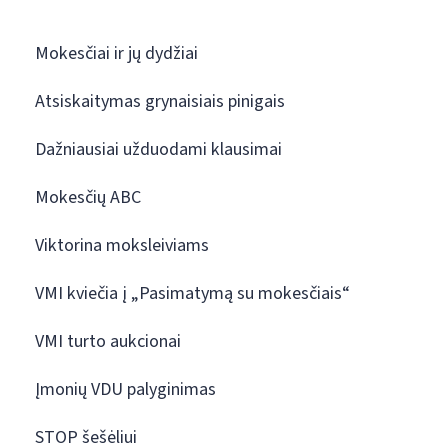
Mokesčiai ir jų dydžiai
Atsiskaitymas grynaisiais pinigais
Dažniausiai užduodami klausimai
Mokesčių ABC
Viktorina moksleiviams
VMI kviečia į „Pasimatymą su mokesčiais“
VMI turto aukcionai
Įmonių VDU palyginimas
STOP šešėliui