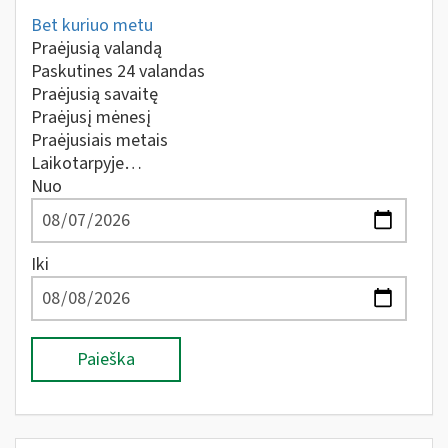
Bet kuriuo metu
Praėjusią valandą
Paskutines 24 valandas
Praėjusią savaitę
Praėjusį mėnesį
Praėjusiais metais
Laikotarpyje…
Nuo
Iki
Paieška