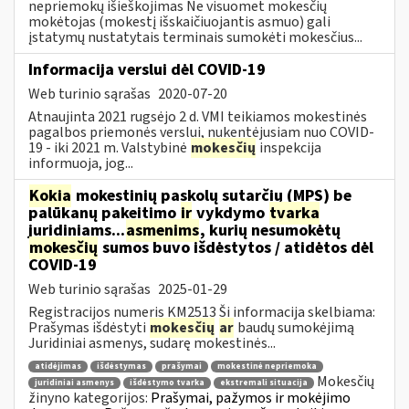
nepriemokų išieškojimas Ne visuomet mokesčių
mokėtojas (mokestį išskaičiuojantis asmuo) gali
įstatymų nustatytais terminais sumokėti mokesčius...
Informacija verslui dėl COVID-19
Web turinio sąrašas
2020-07-20
Atnaujinta 2021 rugsėjo 2 d. VMI teikiamos mokestinės
pagalbos priemonės verslui, nukentėjusiam nuo COVID-
19 - iki 2021 m. Valstybinė
mokesčių
inspekcija
informuoja, jog...
Kokia
mokestinių paskolų sutarčių (MPS) be
palūkanų pakeitimo
ir
vykdymo
tvarka
juridiniams...
asmenims
, kurių nesumokėtų
mokesčių
sumos buvo išdėstytos / atidėtos dėl
COVID-19
Web turinio sąrašas
2025-01-29
Registracijos numeris KM2513 Ši informacija skelbiama:
Prašymas išdėstyti
mokesčių
ar
baudų sumokėjimą
Juridiniai asmenys, sudarę mokestinės...
atidėjimas
išdėstymas
prašymai
mokestinė nepriemoka
Mokesčių
juridiniai asmenys
išdėstymo tvarka
ekstremali situacija
žinyno kategorijos:
Prašymai, pažymos ir mokėjimo