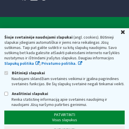
Valstybinė mokesčių inspekcija prie Lietuvos
U
Respublikos finansų ministerijos
Šioje svetainėje naudojami slapukai
(angl. cookies). Būtinieji
slapukai įdiegiami automatiškai ir jiems nėra reikalingas Jūsų
Biudžetinė įstaiga. Juridinio asmens kodas — 188659752,
sutikimas. Taip pat galite sutikti ir su kitų slapukų naudojimu. Savo
adresas: Vasario 16-osios g. 14, 01107 Vilnius, Lietuva, el.paštas:
sutikimą bet kada galėsite atšaukti pakeisdami interneto naršyklės
vmi@vmi.lt
, E. pristatymo dėžutės adresas 188659752
nustatymus ir ištrindami įrašytus slapukus. Daugiau informacijos
Duomenys apie Valstybinę mokesčių inspekciją prie Lietuvos
Slapukų politika
;
Privatumo politika.
Respublikos finansų ministerijos kaupiami ir saugomi Juridinių
asmenų registre
Būtinieji slapukai
Naudojami sklandžiam svetainės veikimui ir įgalina pagrindines
svetainės funkcijas. Be šių slapukų svetainė negali tinkamai veikti.
Analitiniai slapukai
Renka statistinę informaciją apie svetainės naudojimą ir
naudojami Jūsų naršymo patirties gerinimui.
PATVIRTINTI
Visus slapukus