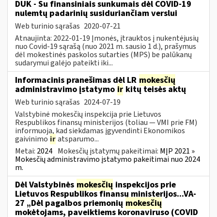
DUK - Su finansiniais sunkumais dėl COVID-19
nulemtų padarinių susiduriančiam verslui
Web turinio sąrašas
2020-07-21
Atnaujinta: 2022-01-19 Įmonės, įtrauktos į nukentėjusių
nuo Covid-19 sąrašą (nuo 2021 m. sausio 1 d.), prašymus
dėl mokestinės paskolos sutarties (MPS) be palūkanų
sudarymui galėjo pateikti iki...
Informacinis pranešimas dėl LR
mokesčių
administravimo įstatymo
ir
kitų teisės aktų
Web turinio sąrašas
2024-07-19
Valstybinė mokesčių inspekcija prie Lietuvos
Respublikos finansų ministerijos (toliau — VMI prie FM)
informuoja, kad siekdamas įgyvendinti Ekonomikos
gaivinimo
ir
atsparumo...
Metai:
2024
Mokesčių įstatymų pakeitimai:
MĮP 2021 »
Mokesčių administravimo įstatymo pakeitimai nuo 2024
m.
Dėl Valstybinės
mokesčių
inspekcijos prie
Lietuvos Respublikos finansų ministerijos...VA-
27 „Dėl pagalbos priemonių
mokesčių
mokėtojams, paveiktiems koronaviruso (COVID