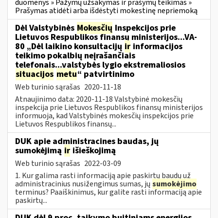
duomenys » Pažymų užsakymas ir prašymų teikimas »
Prašymas atidėti arba išdėstyti mokestinę nepriemoką
Dėl Valstybinės
Mokesčių
Inspekcijos prie
Lietuvos Respublikos finansų ministerijos...VA-
80 „Dėl laikino konsultacijų
ir
informacijos
teikimo pokalbių neįrašančiais
telefonais...valstybės lygio ekstremaliosios
situacijos
metu
“ patvirtinimo
Web turinio sąrašas
2020-11-18
Atnaujinimo data: 2020-11-18 Valstybinė mokesčių
inspekcija prie Lietuvos Respublikos finansų ministerijos
informuoja, kad Valstybinės mokesčių inspekcijos prie
Lietuvos Respublikos finansų...
DUK apie administracines baudas, jų
sumokėjimą
ir
išieškojimą
Web turinio sąrašas
2022-03-09
1. Kur galima rasti informaciją apie paskirtų baudų už
administracinius nusižengimus sumas, jų
sumokėjimo
terminus? Paaiškinimus, kur galite rasti informaciją apie
paskirtų...
DUK dėl 9 proc. taikymo buitiniams energijos