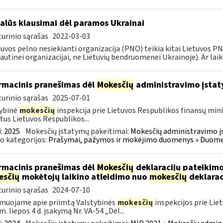
alūs klausimai dėl paramos Ukrainai
urinio sąrašas
2022-03-03
tuvos pelno nesiekianti organizacija (PNO) teikia kitai Lietuvos 
autinei organizacijai, ne Lietuvių bendruomenei Ukrainoje). Ar laiky
rmacinis pranešimas dėl
Mokesčių
administravimo įstat
urinio sąrašas
2025-07-01
ybinė
mokesčių
inspekcija prie Lietuvos Respublikos finansų mini
tus Lietuvos Respublikos...
:
2025
Mokesčių įstatymų pakeitimai:
Mokesčių administravimo į
o kategorijos:
Prašymai, pažymos ir mokėjimo duomenys » Duomenų
rmacinis pranešimas dėl
Mokesčių
deklaracijų pateikimo
esčių
mokėtojų laikino atleidimo nuo
mokesčių
deklarac
urinio sąrašas
2024-07-10
muojame apie priimtą Valstybinės
mokesčių
inspekcijos prie Lie
m. liepos 4 d. įsakymą Nr. VA-54 „Dėl...