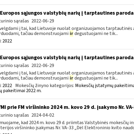
 Europos sąjungos valstybių narių į tarptautines paroda
urinio sąrašas
2022-06-29
velgdami į tai, kad Lietuvoje nuolat organizuojamos tarptautinės 
rduodami, tačiau demonstruojami
ir
degustuojami ne tik...
:
2022
 Europos sąjungos valstybių narių į tarptautines paroda
urinio sąrašas
2022-06-29
velgdami į tai, kad Lietuvoje nuolat organizuojamos tarptautinės 
rduodami, tačiau demonstruojami
ir
degustuojami ne tik...
:
2022
Mokesčių žinyno kategorijos:
Mokesčių įstatymų pakeitima
ų pakeitimai 2022 m.
VMI prie FM viršininko 2024 m. kovo 29 d. įsakymo Nr. VA
urinio sąrašas
2024-04-02
muojame, kad 2024 m. kovo 29 d. priimtas Valstybinės mokesčių in
terijos viršininko įsakymas Nr. VA-33 „Dėl Elektroninio kvito naudo