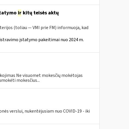
statymo
ir
kitų teisės aktų
erijos (toliau — VMI prie FM) informuoja, kad
istravimo įstatymo pakeitimai nuo 2024 m.
eškojimas Ne visuomet mokesčių mokėtojas
umokėti mokesčius...
nės verslui, nukentėjusiam nuo COVID-19 - iki