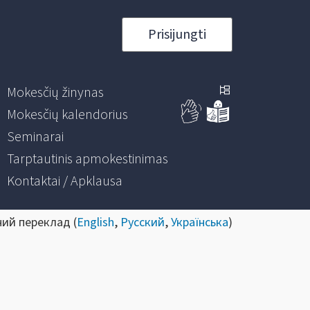
Prisijungti
Mokesčių žinynas
Mokesčių kalendorius
Seminarai
Tarptautinis apmokestinimas
Kontaktai / Apklausa
ний переклад (
English
,
Русский
,
Українська
)