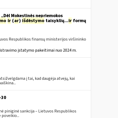
o „Dėl Mokestinės nepriemokos
imo
ir
(
ar
)
išdėstymo
taisyklių...
ir
formų
tuvos Respublikos finansų ministerijos viršininko
istravimo įstatymo pakeitimai nuo 2024 m.
tsižvelgdama į tai, kad daugėja atvejų, kai
aiškina...
-30
ė piniginė sankcija – Lietuvos Respublikos
poveikio...