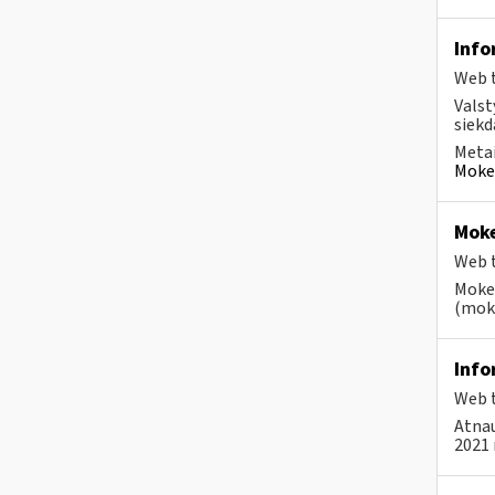
Info
Web t
Valst
siekd
Metai
Mokes
Moke
Web t
Mokes
(moke
Info
Web t
Atnau
2021 