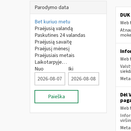
Parodymo data
DUK 
Bet kuriuo metu
Web t
Praėjusią valandą
Atnau
Paskutines 24 valandas
mokes
Praėjusią savaitę
Praėjusį mėnesį
Info
Praėjusiais metais
Web t
Laikotarpyje…
Valst
Nuo
Iki
siekd
Metai
Dėl 
Paieška
paga
Web t
Infor
virši
Metai