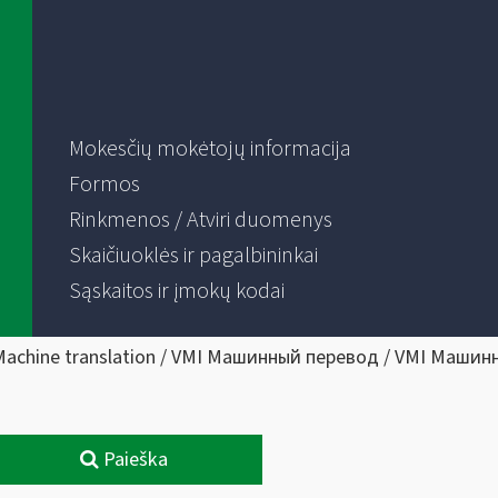
Mokesčių mokėtojų informacija
Formos
Rinkmenos / Atviri duomenys
Skaičiuoklės ir pagalbininkai
Sąskaitos ir įmokų kodai
Machine translation / VMI Машинный перевод / VMI Машин
Paieška