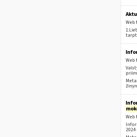
Aktu
Web t
1.Lie
tarpt
Info
Web t
Valst
priim
Metai
žinyn
Info
mok
Web t
Infor
2024 