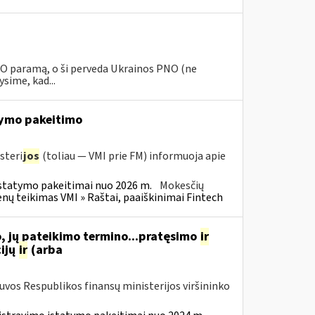
PNO paramą, o ši perveda Ukrainos PNO (ne
sime, kad...
ymo pakeitimo
steri
jos
(toliau — VMI prie FM) informuoja apie
statymo pakeitimai nuo 2026 m.
Mokesčių
 teikimas VMI » Raštai, paaiškinimai Fintech
, jų pateikimo termino...pratęsimo
ir
ijų
ir
(arba
tuvos Respublikos finansų ministerijos viršininko