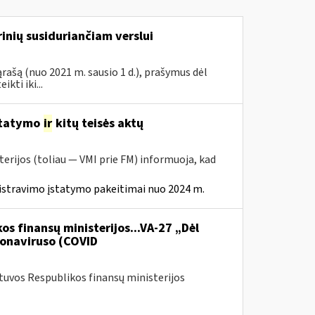
inių susiduriančiam verslui
rašą (nuo 2021 m. sausio 1 d.), prašymus dėl
ti iki...
statymo
ir
kitų teisės aktų
erijos (toliau — VMI prie FM) informuoja, kad
istravimo įstatymo pakeitimai nuo 2024 m.
os finansų ministerijos...VA-27 „Dėl
onaviruso (COVID
etuvos Respublikos finansų ministerijos