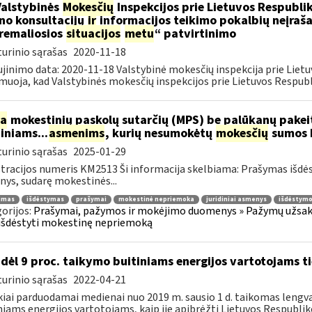
Valstybinės
Mokesčių
Inspekcijos prie Lietuvos Respublik
ino konsultacijų
ir
informacijos teikimo pokalbių neįrašan
remaliosios
situacijos
metu
“ patvirtinimo
urinio sąrašas
2020-11-18
jinimo data: 2020-11-18 Valstybinė mokesčių inspekcija prie Lietu
muoja, kad Valstybinės mokesčių inspekcijos prie Lietuvos Respubli
ia
mokestinių paskolų sutarčių (MPS) be palūkanų pake
diniams...
asmenims
, kurių nesumokėtų
mokesčių
sumos b
urinio sąrašas
2025-01-29
tracijos numeris KM2513 Ši informacija skelbiama: Prašymas išdė
ys, sudarę mokestinės...
jimas
išdėstymas
prašymai
mokestinė nepriemoka
juridiniai asmenys
išdėstymo
orijos:
Prašymai, pažymos ir mokėjimo duomenys » Pažymų užsaky
išdėstyti mokestinę nepriemoką
dėl 9 proc. taikymo buitiniams energijos vartotojams
urinio sąrašas
2022-04-21
kiai parduodamai medienai nuo 2019 m. sausio 1 d. taikomas lengvat
niams energijos vartotojams, kaip jie apibrėžti Lietuvos Respubliko