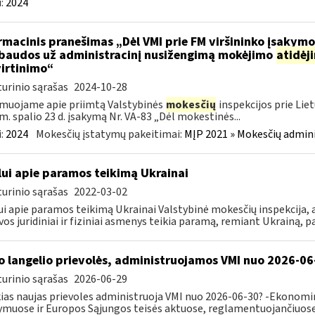
:
2024
rmacinis pranešimas „Dėl VMI prie FM viršininko įsakym
.baudos už administracinį nusižengimą mokėjimo
atidėj
irtinimo“
urinio sąrašas
2024-10-28
muojame apie priimtą Valstybinės
mokesčių
inspekcijos prie Lie
m. spalio 23 d. įsakymą Nr. VA-83 „Dėl mokestinės...
:
2024
Mokesčių įstatymų pakeitimai:
MĮP 2021 » Mokesčių admin
lui apie paramos teikimą Ukrainai
urinio sąrašas
2022-03-02
ui apie paramos teikimą Ukrainai Valstybinė mokesčių inspekcija, a
vos juridiniai ir fiziniai asmenys teikia paramą, remiant Ukrainą, pa
o langelio prievolės, administruojamos VMI nuo 2026-06
urinio sąrašas
2026-06-29
ias naujas prievoles administruoja VMI nuo 2026-06-30? -Ekonomin
ymuose ir Europos Sąjungos teisės aktuose, reglamentuojančiuose 