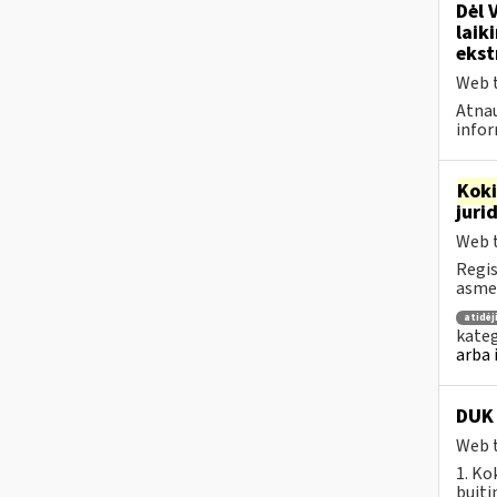
Dėl 
laik
ekst
Web t
Atnau
infor
Kok
juri
Web t
Regis
asmen
atidė
kateg
arba 
DUK 
Web t
1. Ko
buiti