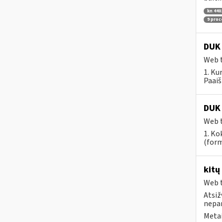
kn 440
9 pro
DUK 
Web t
1. Ku
Paaiš
DUK 
Web t
1. Ko
(form
kitų
Web t
Atsiž
nepa
Metai