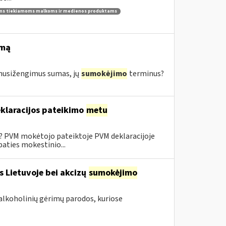
ams tiekiamoms malkoms ir medienos produktams
imą
s nusižengimus sumas, jų
sumokėjimo
terminus?
klaracijos pateikimo
metu
0? PVM mokėtojo pateiktoje PVM deklaracijoje
aties mokestinio...
s Lietuvoje bei akcizų
sumokėjimo
alkoholinių gėrimų parodos, kuriose