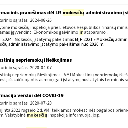
rmacinis pranešimas dėl LR
mokesčių
administravimo į
urinio sąrašas
2024-08-26
ybinė mokesčių inspekcija prie Lietuvos Respublikos finansų minist
amas įgyvendinti Ekonomikos gaivinimo
ir
atsparumo...
:
2024
Mokesčių įstatymų pakeitimai:
MĮP 2021 » Mokesčių admin
čių administravimo įstatymo pakeitimai nuo 2026 m.
stinių nepriemokų išieškojimas
urinio sąrašas
2020-04-07
tinių nepriemokų išieškojimas - VMI Mokestinių nepriemokų iši
stį išskaičiuojantis asmuo) gali įstatymų nustatytais terminais s
rmacija verslui dėl COVID-19
urinio sąrašas
2020-07-20
jinta 2021 rugsėjo 2 d. VMI teikiamos mokestinės pagalbos priemo
m. Valstybinė
mokesčių
inspekcija informuoja, jog...