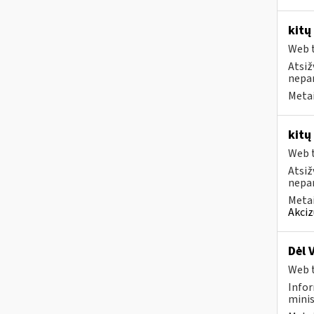
kitų
Web t
Atsiž
nepa
Metai
kitų
Web t
Atsiž
nepa
Metai
Akciz
Dėl 
Web t
Infor
minis