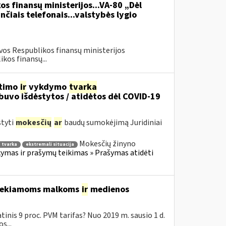
os finansų ministerijos...VA-80 „Dėl
čiais telefonais...valstybės lygio
vos Respublikos finansų ministerijos
kos finansų...
itimo
ir
vykdymo
tvarka
uvo išdėstytos / atidėtos dėl COVID-19
styti
mokesčių
ar
baudų sumokėjimą Juridiniai
Mokesčių žinyno
 tvarka
ekstremali situacija
mas ir prašymų teikimas » Prašymas atidėti
 tiekiamoms malkoms
ir
medienos
inis 9 proc. PVM tarifas? Nuo 2019 m. sausio 1 d.
s...