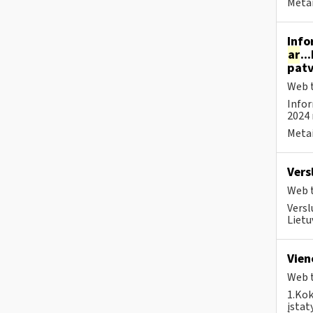
Metai
Info
ar
..
patv
Web t
Infor
2024 
Metai
Vers
Web t
Versl
Lietu
Vien
Web t
1.Kok
įstat