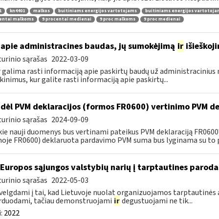
1
kn4401
malkos
buitiniams energijos vartotojams
buitiniams energijos vartotoj
centai malkoms
9 procentai medienai
9 proc malkoms
9 proc medienai
apie administracines baudas, jų sumokėjimą
ir
išieškoj
urinio sąrašas
2022-03-09
r galima rasti informaciją apie paskirtų baudų už administraciniu
kinimus, kur galite rasti informaciją apie paskirtų...
dėl PVM deklaracijos (formos FR0600) vertinimo PVM de
urinio sąrašas
2024-09-09
kie nauji duomenys bus vertinami pateikus PVM deklaraciją FR060
oje FR0600) deklaruota pardavimo PVM suma bus lyginama su to p
 Europos sąjungos valstybių narių į tarptautines paroda
urinio sąrašas
2022-05-03
velgdami į tai, kad Lietuvoje nuolat organizuojamos tarptautinės 
rduodami, tačiau demonstruojami
ir
degustuojami ne tik...
:
2022