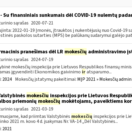
- Su finansiniais sunkumais dėl COVID-19 nulemtų padar
urinio sąrašas
2020-07-21
jinta: 2022-01-19 Įmonės, įtrauktos į nukentėjusių nuo Covid-19 są
tinės paskolos sutarties (MPS) be palūkanų sudarymui galėjo pateik
rmacinis pranešimas dėl LR
mokesčių
administravimo į
urinio sąrašas
2024-07-19
ybinė mokesčių inspekcija prie Lietuvos Respublikos finansų minist
amas įgyvendinti Ekonomikos gaivinimo
ir
atsparumo...
:
2024
Mokesčių įstatymų pakeitimai:
MĮP 2021 » Mokesčių admin
Valstybinės
mokesčių
inspekcijos prie Lietuvos Respublik
lbos priemonių
mokesčių
mokėtojams, paveiktiems kor
urinio sąrašas
2021-03-19
muojame, kad priimtas Valstybinės
mokesčių
inspekcijos prie Li
ninko 2021 m. kovo 4 d. įsakymas Nr. VA-14 „Dėl Valstybinės...
:
2021