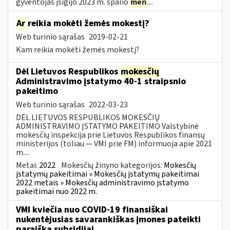
gyventojas įsigijo 2023 m. spalio
mėn
....
Ar
reikia mokėti žemės mokestį?
Web turinio sąrašas
2019-02-21
Kam reikia mokėti žemės mokestį?
Dėl Lietuvos Respublikos
mokesčių
Administravimo įstatymo 40-1 straipsnio
pakeitimo
Web turinio sąrašas
2022-03-23
DĖL LIETUVOS RESPUBLIKOS MOKESČIŲ
ADMINISTRAVIMO ĮSTATYMO PAKEITIMO Valstybinė
mokesčių inspekcija prie Lietuvos Respublikos finansų
ministerijos (toliau — VMI prie FM) informuoja apie 2021
m....
Metai:
2022
Mokesčių žinyno kategorijos:
Mokesčių
įstatymų pakeitimai » Mokesčių įstatymų pakeitimai
2022 metais » Mokesčių administravimo įstatymo
pakeitimai nuo 2022 m.
VMI kviečia nuo COVID-19 finansiškai
nukentėjusias savarankiškas įmones pateikti
paraišką subsidijai