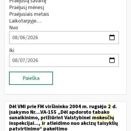
Praėjusią savaitę
Praėjusį mėnesį
Praėjusiais metais
Laikotarpyje…
Nuo
Iki
Paieška
Dėl VMI prie FM viršininko 2004 m. rugsėjo
2
d.
įsakymo Nr....VA-155 „Dėl apdoroto tabako
sunaikinimo, prižiūrint Valstybinei
mokesčių
inspekcijai...,
ir
atleidimo nuo akcizų taisyklių
patvirtinimo“ pakeitimo