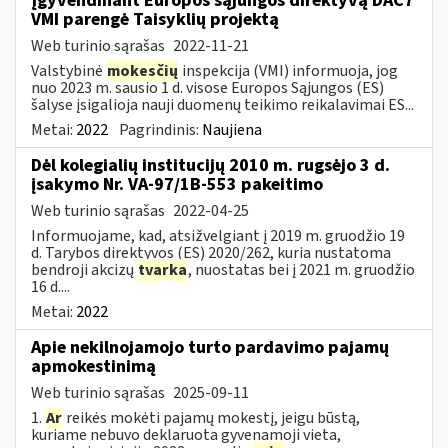
Įgyvendinant Europos sąjungos direktyvą DAC7
VMI parengė Taisyklių projektą
Web turinio sąrašas
2022-11-21
Valstybinė
mokesčių
inspekcija (VMI) informuoja, jog
nuo 2023 m. sausio 1 d. visose Europos Sąjungos (ES)
šalyse įsigalioja nauji duomenų teikimo reikalavimai ES...
Metai:
2022
Pagrindinis:
Naujiena
Dėl kolegialių institucijų 2010 m. rugsėjo 3 d.
įsakymo Nr. VA-97/1B-553 pakeitimo
Web turinio sąrašas
2022-04-25
Informuojame, kad, atsižvelgiant į 2019 m. gruodžio 19
d. Tarybos direktyvos (ES) 2020/262, kuria nustatoma
bendroji akcizų
tvarka
, nuostatas bei į 2021 m. gruodžio
16 d....
Metai:
2022
Apie nekilnojamojo turto pardavimo pajamų
apmokestinimą
Web turinio sąrašas
2025-09-11
1.
Ar
reikės mokėti pajamų mokestį, jeigu būstą,
kuriame nebuvo deklaruota gyvenamoji vieta,