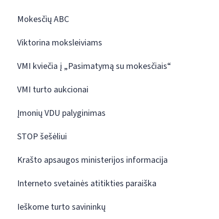
Mokesčių ABC
Viktorina moksleiviams
VMI kviečia į „Pasimatymą su mokesčiais“
VMI turto aukcionai
Įmonių VDU palyginimas
STOP šešėliui
Krašto apsaugos ministerijos informacija
Interneto svetainės atitikties paraiška
Ieškome turto savininkų