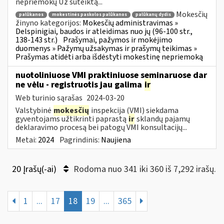
nepriemokų Už suteiktą...
Mokesčių
palūkanos
mokestinės paskolos palūkanos
palūkanų dydis
žinyno kategorijos:
Mokesčių administravimas »
Delspinigiai, baudos ir atleidimas nuo jų (96-100 str.,
138-143 str.)
Prašymai, pažymos ir mokėjimo
duomenys » Pažymų užsakymas ir prašymų teikimas »
Prašymas atidėti arba išdėstyti mokestinę nepriemoką
nuotoliniuose VMI praktiniuose seminaruose dar
ne vėlu - registruotis jau galima
ir
Web turinio sąrašas
2024-03-20
Valstybinė
mokesčių
inspekcija (VMI) siekdama
gyventojams užtikrinti paprastą
ir
sklandų pajamų
deklaravimo procesą bei patogų VMI konsultacijų...
Metai:
2024
Pagrindinis:
Naujiena
20 Įrašų(-ai)
Rodoma nuo 341 iki 360 iš 7,292 irašų.
1
...
17
18
19
...
365