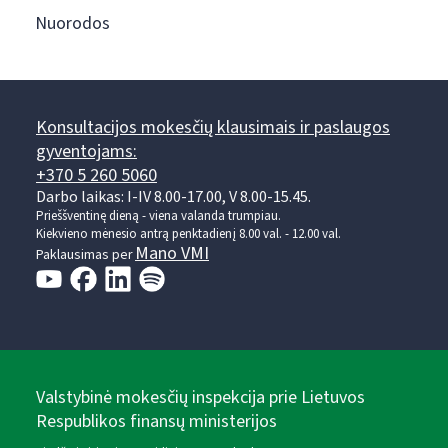
Nuorodos
Konsultacijos mokesčių klausimais ir paslaugos
gyventojams:
+370 5 260 5060
Darbo laikas: I-IV 8.00-17.00, V 8.00-15.45.
Prieššventinę dieną - viena valanda trumpiau.
Kiekvieno mėnesio antrą penktadienį 8.00 val. - 12.00 val.
Mano VMI
Paklausimas per
Valstybinė mokesčių inspekcija prie Lietuvos
Respublikos finansų ministerijos