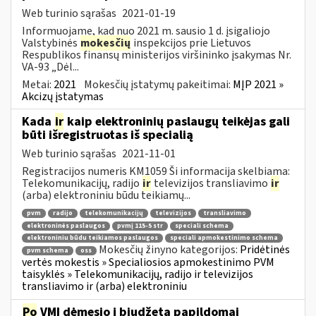
Web turinio sąrašas
2021-01-19
Informuojame, kad nuo 2021 m. sausio 1 d. įsigaliojo
Valstybinės
mokesčių
inspekcijos prie Lietuvos
Respublikos finansų ministerijos viršininko įsakymas Nr.
VA-93 „Dėl...
Metai:
2021
Mokesčių įstatymų pakeitimai:
MĮP 2021 »
Akcizų įstatymas
Kada
ir
kaip elektroninių paslaugų teikėjas gali
būti išregistruotas iš specialią
Web turinio sąrašas
2021-11-01
Registracijos numeris KM1059 Ši informacija skelbiama:
Telekomunikacijų, radijo
ir
televizijos transliavimo
ir
(arba) elektroniniu būdu teikiamų...
pvm
radijo
telekomunikacijų
televizijos
transliavimo
elektroninės paslaugos
pvmį 115-5 str
speciali schema
elektroniniu būdu teikiamos paslaugos
speciali apmokestinimo schema
Mokesčių žinyno kategorijos:
Pridėtinės
pvm schema
oss
vertės mokestis » Specialiosios apmokestinimo PVM
taisyklės » Telekomunikacijų, radijo ir televizijos
transliavimo ir (arba) elektroniniu
Po
VMI dėmesio į biudžetą papildomai