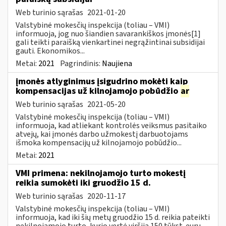
Web turinio sąrašas
2021-01-20
Valstybinė mokesčių inspekcija (toliau – VMI)
informuoja, jog nuo šiandien savarankiškos įmonės[1]
gali teikti paraišką vienkartinei negrąžintinai subsidijai
gauti. Ekonomikos...
Metai:
2021
Pagrindinis:
Naujiena
įmonės atlyginimus įsigudrino mokėti kaip
kompensacijas už kilnojamojo pobūdžio
ar
Web turinio sąrašas
2021-05-20
Valstybinė mokesčių inspekcija (toliau – VMI)
informuoja, kad atliekant kontrolės veiksmus pasitaiko
atvejų, kai įmonės darbo užmokestį darbuotojams
išmoka kompensacijų už kilnojamojo pobūdžio...
Metai:
2021
VMI primena: nekilnojamojo turto mokestį
reikia sumokėti iki gruodžio 15 d.
Web turinio sąrašas
2020-11-17
Valstybinė mokesčių inspekcija (toliau – VMI)
informuoja, kad iki šių metų gruodžio 15 d. reikia pateikti
nekilnojamojo turto, kurio vertė viršija 150 tūkst. eurų,