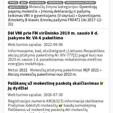
fr0471
gpm
pateikimas
tikslinimas
deklaruojamos išmokos
Mokesčių žinyno kategorijos:
Gyventojų
gpmį 33 str 2 d
pajamų mokestis » Įmonių deklaracijų ir pažymų
teikimas VMI ir gyventojams (V skyrius) » Gyventojams
išmokėtų B klasės išmokų pažyma FR0471 (iki 2017-12-
31)
Dėl VMI prie FM viršininko 2010 m. sausio 8 d.
įsakymo Nr. VA-6 pakeitimo
Web turinio sąrašas
2022-09-06
Informuojame, kad, atsižvelgiant į Lietuvos Respublikos
akcizų įstatymo pakeitimą Nr. XIV-777[1] pagal kurį nuo
2023 m. sausio 1 d. panaikinamas reikalavimas elektros
energijos mokėtojus...
Metai:
2022
Mokesčių įstatymų pakeitimai:
MĮP 2021 »
Akcizų mokesčių pakeitimai nuo 2023 m.
Palūkanų už mokestinę paskolą skaičiavimas
ir
jų dydžiai
Web turinio sąrašas
2026-07-30
Registracijos numeris KM2632 Ši informacija skelbiama:
Prašymas išdėstyti mokesčių
ar
baudų sumokėjimą
Palūkanos už mokestinę paskolą dėl mokesčių