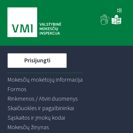
Prisijungti
Mokesčių mokėtojų informacija
Formos
Rinkmenos / Atviri duomenys
Skaičiuoklės ir pagalbininkai
Sąskaitos ir įmokų kodai
Mokesčių žinynas