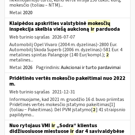
mokesčio (toliau – NTM)...
Metai:
2020
Klaipėdos apskrities valstybinė
mokesčių
inspekcija skelbia viešą aukcioną
ir
parduoda
Web turinio sąrašas
2026-07-07
Automobilį Opel Vivaro (2004 m. dyzelinas)-2800 Eur.
Automobilį Skoda Superb (2006 m. dyzelinas)-581 Eur. 4
metalines spintas Palangoje (140 Eur/kompl.);
2
metalines...
Metai:
2026
Pagrindinis:
Aukcionai ir turto pardavimai
Pridėtinės vertės mokesčio pakeitimai nuo 2022
m.
Web turinio sąrašas
2021-12-31
Informuojame, kad 2021 m. gruodžio 16 d. buvo priimtas
Pridėtinės vertės mokesčio įstatymo pakeitimas[1]
(toliau − Pakeitimas). Dėl PVM įstatymo[
2
] 41 straipsnio
papildymo...
Nuo rytojaus VMI
ir
„Sodra“ klientus
didžiuosiuose miestuose
ir
dar 4 savivaldybėse