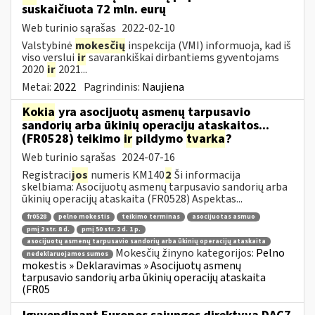
suskaičiuota 72 mln. eurų
Web turinio sąrašas
2022-02-10
Valstybinė
mokesčių
inspekcija (VMI) informuoja, kad iš
viso verslui
ir
savarankiškai dirbantiems gyventojams
2020
ir
2021...
Metai:
2022
Pagrindinis:
Naujiena
Kokia
yra asocijuotų asmenų tarpusavio
sandorių arba ūkinių operacijų ataskaitos...
(FR0528) teikimo
ir
pildymo
tvarka
?
Web turinio sąrašas
2024-07-16
Registraci
jos
numeris KM140
2
Ši informacija
skelbiama: Asocijuotų asmenų tarpusavio sandorių arba
ūkinių operacijų ataskaita (FR0528) Aspektas...
fr0528
pelno mokestis
teikimo terminas
asocijuotas asmuo
pmį 2 str. 8 d.
pmį 50 str. 2 d. 1 p.
asocijuotų asmenų tarpusavio sandorių arba ūkinių operacijų ataskaita
Mokesčių žinyno kategorijos:
Pelno
nedeklaruojamos sumos
mokestis » Deklaravimas » Asocijuotų asmenų
tarpusavio sandorių arba ūkinių operacijų ataskaita
(FR05