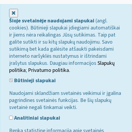
Uždaryti
Šioje svetainėje naudojami slapukai
(angl.
cookies). Būtinieji slapukai įdiegiami automatiškai
ir jiems nėra reikalingas Jūsų sutikimas. Taip pat
galite sutikti ir su kitų slapukų naudojimu. Savo
sutikimą bet kada galėsite atšaukti pakeisdami
interneto naršyklės nustatymus ir ištrindami
įrašytus slapukus. Daugiau informacijos
Slapukų
politika
;
Privatumo politika.
Būtinieji slapukai
Naudojami sklandžiam svetainės veikimui ir įgalina
pagrindines svetainės funkcijas. Be šių slapukų
svetainė negali tinkamai veikti.
Analitiniai slapukai
Renka statistinę informaciją apie svetainės