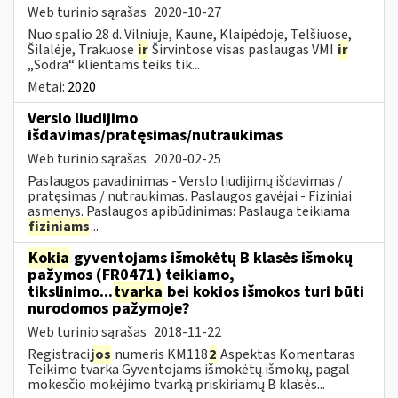
Web turinio sąrašas
2020-10-27
Nuo spalio 28 d. Vilniuje, Kaune, Klaipėdoje, Telšiuose,
Šilalėje, Trakuose
ir
Širvintose visas paslaugas VMI
ir
„Sodra“ klientams teiks tik...
Metai:
2020
Verslo liudijimo
išdavimas/pratęsimas/nutraukimas
Web turinio sąrašas
2020-02-25
Paslaugos pavadinimas - Verslo liudijimų išdavimas /
pratęsimas / nutraukimas. Paslaugos gavėjai - Fiziniai
asmenys. Paslaugos apibūdinimas: Paslauga teikiama
fiziniams
...
Kokia
gyventojams išmokėtų B klasės išmokų
pažymos (FR0471) teikiamo,
tikslinimo...
tvarka
bei kokios išmokos turi būti
nurodomos pažymoje?
Web turinio sąrašas
2018-11-22
Registraci
jos
numeris KM118
2
Aspektas Komentaras
Teikimo tvarka Gyventojams išmokėtų išmokų, pagal
mokesčio mokėjimo tvarką priskiriamų B klasės...