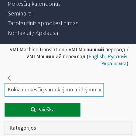
Mokesčių kalendorius
Seminarai
Tarptautinis apmokestinimas
Kontaktai / Apklausa
VMI Machine translation / VMI Машинный перевод /
VMI Машинний переклад (
English
,
Русский
,
Українська
)
Paieška
Kategorijos