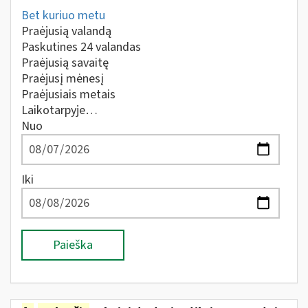
Bet kuriuo metu
Praėjusią valandą
Paskutines 24 valandas
Praėjusią savaitę
Praėjusį mėnesį
Praėjusiais metais
Laikotarpyje…
Nuo
Iki
Paieška