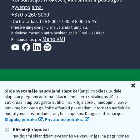
gyventojams:
+370 5 260 5060
Darbo laikas: I-IV 8.00-17.00, V 8.00-15.45.
Prieššventinę dieną - viena valanda trumpiau.
Kiekvieno mėnesio antrą penktadienį 8.00 val. - 12.00 val.
Mano VMI
Paklausimas per
Valstybinė mokesčių inspekcija prie Lietuvos
U
Respublikos finansų ministerijos
Šioje svetainėje naudojami slapukai
(angl. cookies). Būtinieji
slapukai įdiegiami automatiškai ir jiems nėra reikalingas Jūsų
Biudžetinė įstaiga. Juridinio asmens kodas — 188659752,
sutikimas. Taip pat galite sutikti ir su kitų slapukų naudojimu. Savo
adresas: Vasario 16-osios g. 14, 01107 Vilnius, Lietuva, el.paštas:
sutikimą bet kada galėsite atšaukti pakeisdami interneto naršyklės
vmi@vmi.lt
, E. pristatymo dėžutės adresas 188659752
nustatymus ir ištrindami įrašytus slapukus. Daugiau informacijos
Duomenys apie Valstybinę mokesčių inspekciją prie Lietuvos
Slapukų politika
;
Privatumo politika.
Respublikos finansų ministerijos kaupiami ir saugomi Juridinių
asmenų registre
Būtinieji slapukai
Naudojami sklandžiam svetainės veikimui ir įgalina pagrindines