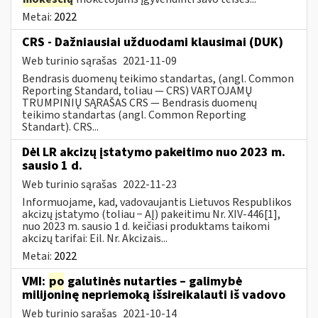
Metai:
2022
CRS - Dažniausiai užduodami klausimai (DUK)
Web turinio sąrašas
2021-11-09
Bendrasis duomenų teikimo standartas, (angl. Common
Reporting Standard, toliau — CRS) VARTOJAMŲ
TRUMPINIŲ SĄRAŠAS CRS — Bendrasis duomenų
teikimo standartas (angl. Common Reporting
Standart). CRS...
Dėl LR akcizų įstatymo pakeitimo nuo 2023 m.
sausio 1 d.
Web turinio sąrašas
2022-11-23
Informuojame, kad, vadovaujantis Lietuvos Respublikos
akcizų įstatymo (toliau − AĮ) pakeitimu Nr. XIV-446[1],
nuo 2023 m. sausio 1 d. keičiasi produktams taikomi
akcizų tarifai: Eil. Nr. Akcizais...
Metai:
2022
VMI:
po
galutinės nutarties – galimybė
milijoninę nepriemoką išsireikalauti iš vadovo
Web turinio sąrašas
2021-10-14