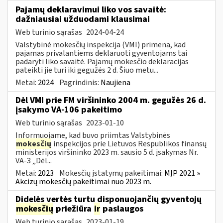
Pajamų deklaravimui liko vos savaitė:
dažniausiai užduodami klausimai
Web turinio sąrašas
2024-04-24
Valstybinė mokesčių inspekcija (VMI) primena, kad
pajamas privalantiems deklaruoti gyventojams tai
padaryti liko savaitė. Pajamų mokesčio deklaracijas
pateikti jie turi iki gegužės 2 d. Šiuo metu...
Metai:
2024
Pagrindinis:
Naujiena
Dėl VMI prie FM viršininko 2004 m. gegužės 26 d.
įsakymo VA-106 pakeitimo
Web turinio sąrašas
2023-01-10
Informuojame, kad buvo priimtas Valstybinės
mokesčių
inspekcijos prie Lietuvos Respublikos finansų
ministerijos viršininko 2023 m. sausio 5 d. įsakymas Nr.
VA-3 „Dėl...
Metai:
2023
Mokesčių įstatymų pakeitimai:
MĮP 2021 »
Akcizų mokesčių pakeitimai nuo 2023 m.
Didelės vertės turtu disponuojančių gyventojų
mokesčių
priežiūra
ir
paslaugos
Web turinio sąrašas
2023-01-19