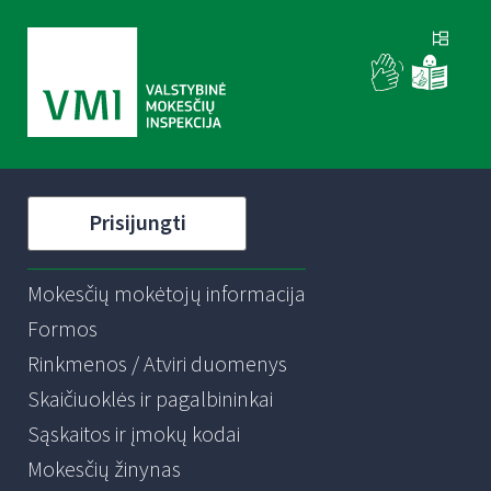
Prisijungti
Mokesčių mokėtojų informacija
Formos
Rinkmenos / Atviri duomenys
Skaičiuoklės ir pagalbininkai
Sąskaitos ir įmokų kodai
Mokesčių žinynas