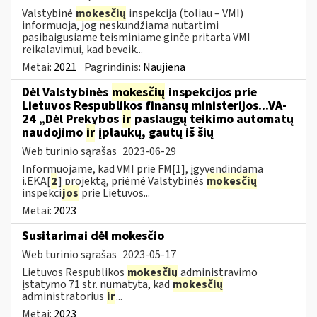
Valstybinė
mokesčių
inspekcija (toliau – VMI)
informuoja, jog neskundžiama nutartimi
pasibaigusiame teisminiame ginče pritarta VMI
reikalavimui, kad beveik...
Metai:
2021
Pagrindinis:
Naujiena
Dėl Valstybinės
mokesčių
inspekcijos prie
Lietuvos Respublikos finansų ministerijos...VA-
24 „Dėl Prekybos
ir
paslaugų teikimo automatų
naudojimo
ir
įplaukų, gautų iš šių
Web turinio sąrašas
2023-06-29
Informuojame, kad VMI prie FM[1], įgyvendindama
i.EKA[
2
] projektą, priėmė Valstybinės
mokesčių
inspekci
jos
prie Lietuvos...
Metai:
2023
Susitarimai dėl mokesčio
Web turinio sąrašas
2023-05-17
Lietuvos Respublikos
mokesčių
administravimo
įstatymo 71 str. numatyta, kad
mokesčių
administratorius
ir
...
Metai:
2023