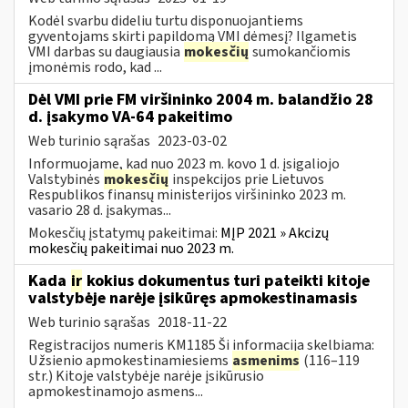
Kodėl svarbu dideliu turtu disponuojantiems
gyventojams skirti papildomą VMI dėmesį? Ilgametis
VMI darbas su daugiausia
mokesčių
sumokančiomis
įmonėmis rodo, kad ...
Dėl VMI prie FM viršininko 2004 m. balandžio 28
d. įsakymo VA-64 pakeitimo
Web turinio sąrašas
2023-03-02
Informuojame, kad nuo 2023 m. kovo 1 d. įsigaliojo
Valstybinės
mokesčių
inspekcijos prie Lietuvos
Respublikos finansų ministerijos viršininko 2023 m.
vasario 28 d. įsakymas...
Mokesčių įstatymų pakeitimai:
MĮP 2021 » Akcizų
mokesčių pakeitimai nuo 2023 m.
Kada
ir
kokius dokumentus turi pateikti kitoje
valstybėje narėje įsikūręs apmokestinamasis
Web turinio sąrašas
2018-11-22
Registracijos numeris KM1185 Ši informacija skelbiama:
Užsienio apmokestinamiesiems
asmenims
(116–119
str.) Kitoje valstybėje narėje įsikūrusio
apmokestinamojo asmens...