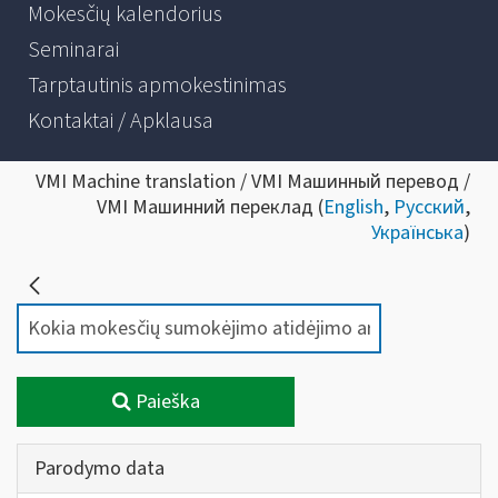
Mokesčių kalendorius
Seminarai
Tarptautinis apmokestinimas
Kontaktai / Apklausa
VMI Machine translation / VMI Машинный перевод /
VMI Машинний переклад (
English
,
Русский
,
Українська
)
Paieška
Parodymo data