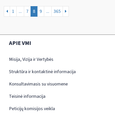
1
...
7
8
9
...
365
APIE VMI
Misija, Vizija ir Vertybės
Struktūra ir kontaktinė informacija
Konsultavimasis su visuomene
Teisinė informacija
Peticijų komisijos veikla