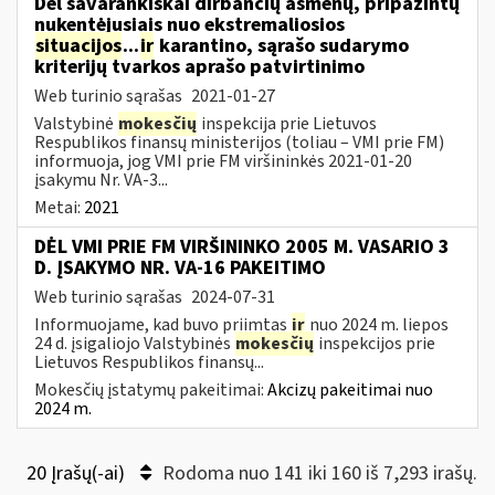
Dėl savarankiškai dirbančių asmenų, pripažintų
nukentėjusiais nuo ekstremaliosios
situacijos
...
ir
karantino, sąrašo sudarymo
kriterijų tvarkos aprašo patvirtinimo
Web turinio sąrašas
2021-01-27
Valstybinė
mokesčių
inspekcija prie Lietuvos
Respublikos finansų ministerijos (toliau – VMI prie FM)
informuoja, jog VMI prie FM viršininkės 2021-01-20
įsakymu Nr. VA-3...
Metai:
2021
DĖL VMI PRIE FM VIRŠININKO 2005 M. VASARIO 3
D. ĮSAKYMO NR. VA-16 PAKEITIMO
Web turinio sąrašas
2024-07-31
Informuojame, kad buvo priimtas
ir
nuo 2024 m. liepos
24 d. įsigaliojo Valstybinės
mokesčių
inspekcijos prie
Lietuvos Respublikos finansų...
Mokesčių įstatymų pakeitimai:
Akcizų pakeitimai nuo
2024 m.
20 Įrašų(-ai)
Rodoma nuo 141 iki 160 iš 7,293 irašų.