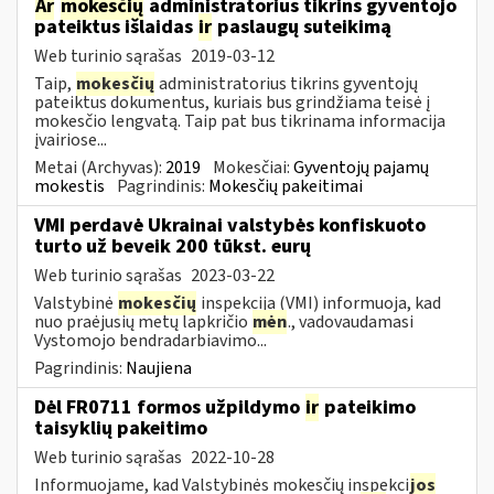
Ar
mokesčių
administratorius tikrins gyventojo
pateiktus išlaidas
ir
paslaugų suteikimą
Web turinio sąrašas
2019-03-12
Taip,
mokesčių
administratorius tikrins gyventojų
pateiktus dokumentus, kuriais bus grindžiama teisė į
mokesčio lengvatą. Taip pat bus tikrinama informacija
įvairiose...
Metai (Archyvas):
2019
Mokesčiai:
Gyventojų pajamų
mokestis
Pagrindinis:
Mokesčių pakeitimai
VMI perdavė Ukrainai valstybės konfiskuoto
turto už beveik 200 tūkst. eurų
Web turinio sąrašas
2023-03-22
Valstybinė
mokesčių
inspekcija (VMI) informuoja, kad
nuo praėjusių metų lapkričio
mėn
., vadovaudamasi
Vystomojo bendradarbiavimo...
Pagrindinis:
Naujiena
Dėl FR0711 formos užpildymo
ir
pateikimo
taisyklių pakeitimo
Web turinio sąrašas
2022-10-28
Informuojame, kad Valstybinės mokesčių inspekci
jos