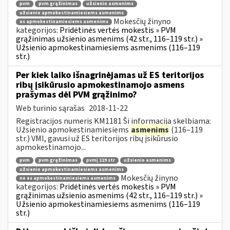
pvm
pvm grąžinimas
užsienio asmenims
užsienio apmokestinamiesiems asmenims
Mokesčių žinyno
es apmokestinamiesiems asmenims
kategorijos:
Pridėtinės vertės mokestis » PVM
grąžinimas užsienio asmenims (42 str., 116–119 str.) »
Užsienio apmokestinamiesiems asmenims (116–119
str.)
Per kiek laiko išnagrinėjamas už ES teritorijos
ribų įsikūrusio apmokestinamojo asmens
prašymas dėl PVM grąžinimo?
Web turinio sąrašas
2018-11-22
Registracijos numeris KM1181 Ši informacija skelbiama:
Užsienio apmokestinamiesiems
asmenims
(116–119
str.) VMI, gavusi už ES teritorijos ribų įsikūrusio
apmokestinamojo...
pvm
pvm grąžinimas
pvmį 119 str
užsienio asmenims
užsienio apmokestinamiesiems asmenims
Mokesčių žinyno
ne es apmokestinamiesiems asmenims
kategorijos:
Pridėtinės vertės mokestis » PVM
grąžinimas užsienio asmenims (42 str., 116–119 str.) »
Užsienio apmokestinamiesiems asmenims (116–119
str.)