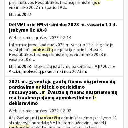
prie Lietuvos Respublikos finansų ministeri
jos
viršininko 2022 m. spalio 19 d....
Metai:
2022
Dėl VMI prie FM viršininko 2023 m. vasario 10 d.
įsakymo Nr. VA-8
Web turinio sąrašas
2023-02-14
Informuojame, kad nuo 2023 m. vasario 13 d. įsigaliojo
Valstybinės
mokesčių
inspekcijos prie Lietuvos
Respublikos finansų ministerijos viršininko 2023 m.
vasario 10 d....
Metai:
2023
Mokesčių įstatymų pakeitimai:
MĮP 2021 »
Akcizų mokesčių pakeitimai nuo 2023 m.
2021 m. gyventojų gautų finansinių priemonių
pardavimo
ar
kitokio perleidimo
nuosavybėn...
ir
išvestinių finansinių priemonių
realizavimo pajamų apmokestinimo
ir
deklaravimo
Web turinio sąrašas
2022-02-02
Atsižvelgdami į
Mokesčių
administravimo įstatymo 19
straipsnyje nurodytą VMI keliamą uždavinį „padėti
mokesčių
mokėtojams įgyvendinti savo teises...