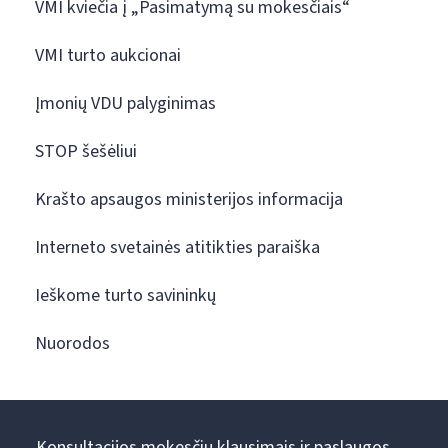
VMI kviečia į „Pasimatymą su mokesčiais“
VMI turto aukcionai
Įmonių VDU palyginimas
STOP šešėliui
Krašto apsaugos ministerijos informacija
Interneto svetainės atitikties paraiška
Ieškome turto savininkų
Nuorodos
Konsultacijos mokesčių klausimais ir paslaugos