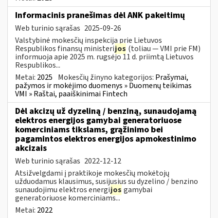
Informacinis pranešimas dėl ANK pakeitimų
Web turinio sąrašas
2025-09-26
Valstybinė mokesčių inspekcija prie Lietuvos
Respublikos finansų ministeri
jos
(toliau — VMI prie FM)
informuoja apie 2025 m. rugsėjo 11 d. priimtą Lietuvos
Respublikos...
Metai:
2025
Mokesčių žinyno kategorijos:
Prašymai,
pažymos ir mokėjimo duomenys » Duomenų teikimas
VMI » Raštai, paaiškinimai Fintech
Dėl akcizų už dyzeliną / benziną, sunaudojamą
elektros energijos gamybai generatoriuose
komerciniams tikslams, grąžinimo bei
pagamintos elektros energijos apmokestinimo
akcizais
Web turinio sąrašas
2022-12-12
Atsižvelgdami į praktikoje mokesčių mokėtojų
užduodamus klausimus, susijusius su dyzelino / benzino
sunaudojimu elektros energi
jos
gamybai
generatoriuose komerciniams...
Metai:
2022