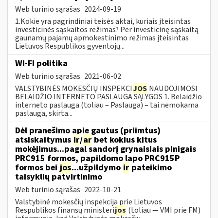
Web turinio sąrašas
2024-09-19
1.Kokie yra pagrindiniai teisės aktai, kuriais įteisintas
investicinės sąskaitos režimas? Per investicinę sąskaitą
gaunamų pajamų apmokestinimo režimas įteisintas
Lietuvos Respublikos gyventojų...
WI-FI politika
Web turinio sąrašas
2021-06-02
VALSTYBINĖS MOKESČIŲ INSPEKCI
JOS
NAUDOJIMOSI
BELAIDŽIO INTERNETO PASLAUGA SĄLYGOS 1. Belaidžio
interneto paslauga (toliau – Paslauga) – tai nemokama
paslauga, skirta...
Dėl pranešimo apie gautus (priimtus)
atsiskaitymus
ir
/
ar
bet kokius kitus
mokėjimus...pagal sandorį grynaisiais pinigais
PRC915 formos, papildomo lapo PRC915P
formos bei
jos
...užpildymo
ir
pateikimo
taisyklių patvirtinimo
Web turinio sąrašas
2022-10-21
Valstybinė mokesčių inspekcija prie Lietuvos
Respublikos finansų ministeri
jos
(toliau ― VMI prie FM)