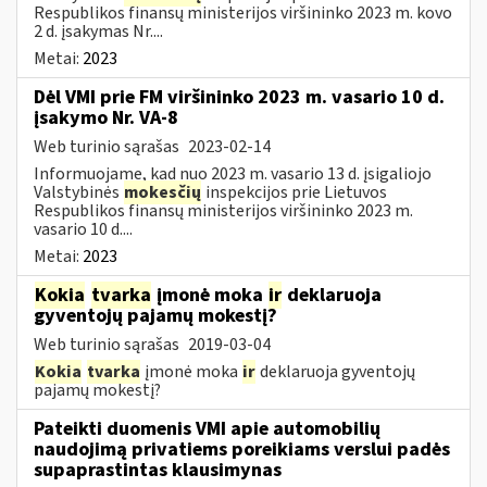
Respublikos finansų ministerijos viršininko 2023 m. kovo
2 d. įsakymas Nr....
Metai:
2023
Dėl VMI prie FM viršininko 2023 m. vasario 10 d.
įsakymo Nr. VA-8
Web turinio sąrašas
2023-02-14
Informuojame, kad nuo 2023 m. vasario 13 d. įsigaliojo
Valstybinės
mokesčių
inspekcijos prie Lietuvos
Respublikos finansų ministerijos viršininko 2023 m.
vasario 10 d....
Metai:
2023
Kokia
tvarka
įmonė moka
ir
deklaruoja
gyventojų pajamų mokestį?
Web turinio sąrašas
2019-03-04
Kokia
tvarka
įmonė moka
ir
deklaruoja gyventojų
pajamų mokestį?
Pateikti duomenis VMI apie automobilių
naudojimą privatiems poreikiams verslui padės
supaprastintas klausimynas