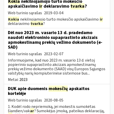
Kokia
nekilnojamojo turto mokesčio
apskaičiavimo
ir
deklaravimo
tvarka
?
Web turinio sąrašas
2019-03-04
Kokia
nekilnojamojo turto mokesčio apskaičiavimo
ir
deklaravimo
tvarka
?
Dėl nuo 2023 m. vasario 13 d. pradedamo
naudoti elektroninio supaprastinto akcizais
apmokestinamų prekių vežimo dokumento (e-
SAD)
Web turinio sąrašas
2023-02-07
Informuojame, kad nuo 2023 m. vasario 13 d. vietoj
popierinio supaprastinto akcizais apmokestinamų
prekių vežimo dokumento (SAAD) visų Europos Sąjungos
valstybių narių kompiuterinėse sistemose bus...
Metai:
2023
DUK apie duomenis
mokesčių
apskaitos
kortelėje
Web turinio sąrašas
2020-08-05
1. Kodėl rodo nepriemoką, jei mokestis sumokėtas
šiandien/vak
ar
? Sumokėjus įmoką, pateikus deklaraciją,