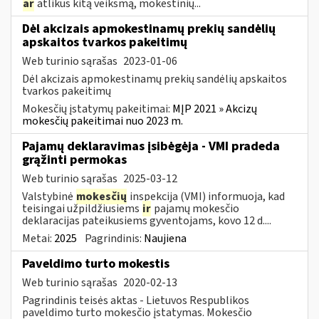
ar
atlikus kitą veiksmą, mokestinių...
Dėl akcizais apmokestinamų prekių sandėlių
apskaitos tvarkos pakeitimų
Web turinio sąrašas
2023-01-06
Dėl akcizais apmokestinamų prekių sandėlių apskaitos
tvarkos pakeitimų
Mokesčių įstatymų pakeitimai:
MĮP 2021 » Akcizų
mokesčių pakeitimai nuo 2023 m.
Pajamų deklaravimas įsibėgėja - VMI pradeda
grąžinti permokas
Web turinio sąrašas
2025-03-12
Valstybinė
mokesčių
inspekcija (VMI) informuoja, kad
teisingai užpildžiusiems
ir
pajamų mokesčio
deklaracijas pateikusiems gyventojams, kovo 12 d....
Metai:
2025
Pagrindinis:
Naujiena
Paveldimo turto mokestis
Web turinio sąrašas
2020-02-13
Pagrindinis teisės aktas - Lietuvos Respublikos
paveldimo turto mokesčio įstatymas. Mokesčio