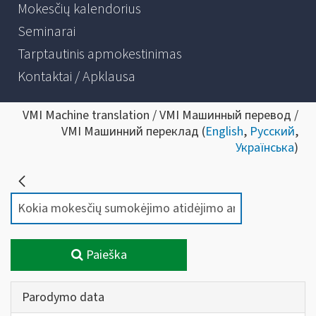
Mokesčių kalendorius
Seminarai
Tarptautinis apmokestinimas
Kontaktai / Apklausa
VMI Machine translation / VMI Машинный перевод /
VMI Машинний переклад (
English
,
Русский
,
Українська
)
Paieška
Parodymo data