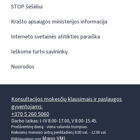
STOP šešėliui
Krašto apsaugos ministerijos informacija
Interneto svetainės atitikties paraiška
Ieškome turto savininkų
Nuorodos
Konsultacijos mokesčių klausimais ir paslaugos
gyventojams:
+370 5 260 5060
Darbo laikas: I-IV 8.00-17.00, V 8.00-15.45.
Prieššventinę dieną - viena valanda trumpiau.
Kiekvieno mėnesio antrą penktadienį 8.00 val. - 12.00 val.
Mano VMI
Paklausimas per