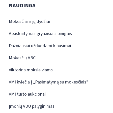
NAUDINGA
Mokesčiai ir jų dydžiai
Atsiskaitymas grynaisiais pinigais
Dažniausiai užduodami klausimai
Mokesčių ABC
Viktorina moksleiviams
VMI kviečia į „Pasimatymą su mokesčiais“
VMI turto aukcionai
Įmonių VDU palyginimas