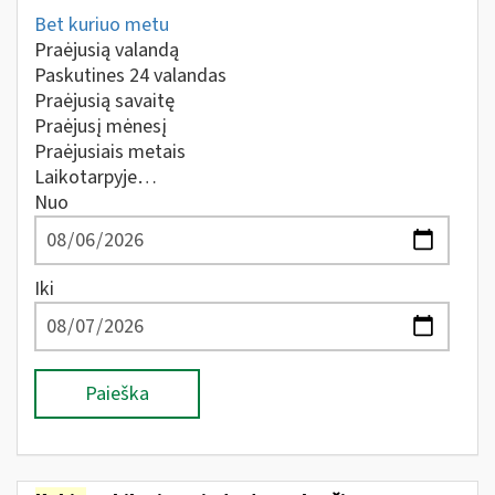
Bet kuriuo metu
Praėjusią valandą
Paskutines 24 valandas
Praėjusią savaitę
Praėjusį mėnesį
Praėjusiais metais
Laikotarpyje…
Nuo
Iki
Paieška