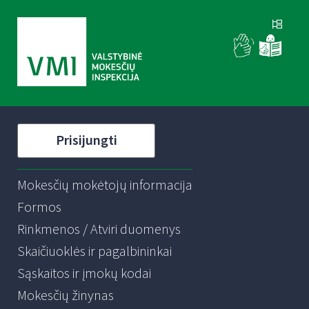
Prisijungti
Mokesčių mokėtojų informacija
Formos
Rinkmenos / Atviri duomenys
Skaičiuoklės ir pagalbininkai
Sąskaitos ir įmokų kodai
Mokesčių žinynas