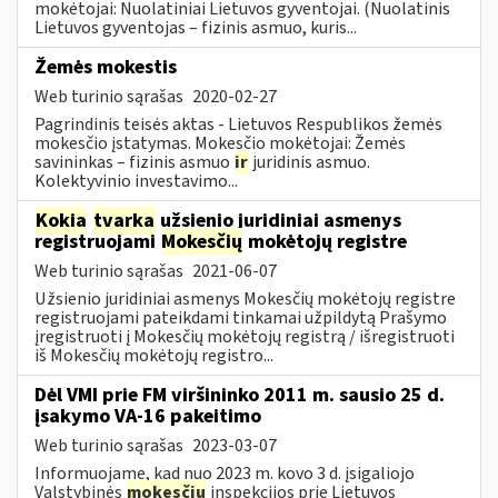
mokėtojai: Nuolatiniai Lietuvos gyventojai. (Nuolatinis
Lietuvos gyventojas – fizinis asmuo, kuris...
Žemės mokestis
Web turinio sąrašas
2020-02-27
Pagrindinis teisės aktas - Lietuvos Respublikos žemės
mokesčio įstatymas. Mokesčio mokėtojai: Žemės
savininkas – fizinis asmuo
ir
juridinis asmuo.
Kolektyvinio investavimo...
Kokia
tvarka
užsienio juridiniai asmenys
registruojami
Mokesčių
mokėtojų registre
Web turinio sąrašas
2021-06-07
Užsienio juridiniai asmenys Mokesčių mokėtojų registre
registruojami pateikdami tinkamai užpildytą Prašymo
įregistruoti į Mokesčių mokėtojų registrą / išregistruoti
iš Mokesčių mokėtojų registro...
Dėl VMI prie FM viršininko 2011 m. sausio 25 d.
įsakymo VA-16 pakeitimo
Web turinio sąrašas
2023-03-07
Informuojame, kad nuo 2023 m. kovo 3 d. įsigaliojo
Valstybinės
mokesčių
inspekcijos prie Lietuvos