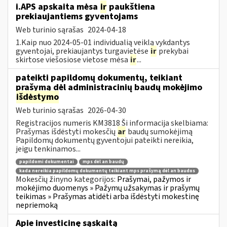
i.APS apskaita mėsa
ir
paukštiena
prekiaujantiems gyventojams
Web turinio sąrašas
2024-04-18
1.Kaip nuo 2024-05-01 individualią veiklą vykdantys
gyventojai, prekiaujantys turgavietėse
ir
prekybai
skirtose viešosiose vietose mėsa
ir
...
pateikti papildomų dokumentų, teikiant
prašymą dėl administracinių baudų mokėjimo
išdėstymo
Web turinio sąrašas
2026-04-30
Registracijos numeris KM3818 Ši informacija skelbiama:
Prašymas išdėstyti mokesčių
ar
baudų sumokėjimą
Papildomų dokumentų gyventojui pateikti nereikia,
jeigu tenkinamos...
papildomi dokumentai
mps dėl an baudų
kada nereikia papildomų dokumentų teikiant mps prašymą dėl an baudos
Mokesčių žinyno kategorijos:
Prašymai, pažymos ir
mokėjimo duomenys » Pažymų užsakymas ir prašymų
teikimas » Prašymas atidėti arba išdėstyti mokestinę
nepriemoką
Apie investicinę sąskaitą