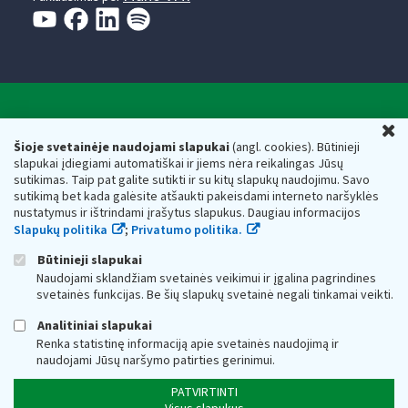
Valstybinė mokesčių inspekcija prie Lietuvos
U
Respublikos finansų ministerijos
Šioje svetainėje naudojami slapukai
(angl. cookies). Būtinieji
slapukai įdiegiami automatiškai ir jiems nėra reikalingas Jūsų
Biudžetinė įstaiga. Juridinio asmens kodas — 188659752,
sutikimas. Taip pat galite sutikti ir su kitų slapukų naudojimu. Savo
adresas: Vasario 16-osios g. 14, 01107 Vilnius, Lietuva, el.paštas:
sutikimą bet kada galėsite atšaukti pakeisdami interneto naršyklės
vmi@vmi.lt
, E. pristatymo dėžutės adresas 188659752
nustatymus ir ištrindami įrašytus slapukus. Daugiau informacijos
Duomenys apie Valstybinę mokesčių inspekciją prie Lietuvos
Slapukų politika
;
Privatumo politika.
Respublikos finansų ministerijos kaupiami ir saugomi Juridinių
asmenų registre
Būtinieji slapukai
Naudojami sklandžiam svetainės veikimui ir įgalina pagrindines
svetainės funkcijas. Be šių slapukų svetainė negali tinkamai veikti.
Analitiniai slapukai
Renka statistinę informaciją apie svetainės naudojimą ir
naudojami Jūsų naršymo patirties gerinimui.
PATVIRTINTI