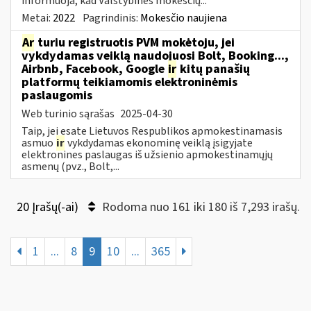
informuoja, kad Valstybinės mokesčių...
Metai:
2022
Pagrindinis:
Mokesčio naujiena
Ar
turiu registruotis PVM mokėtoju, jei
vykdydamas veiklą naudojuosi Bolt, Booking...,
Airbnb, Facebook, Google
ir
kitų panašių
platformų teikiamomis elektroninėmis
paslaugomis
Web turinio sąrašas
2025-04-30
Taip, jei esate Lietuvos Respublikos apmokestinamasis
asmuo
ir
vykdydamas ekonominę veiklą įsigyjate
elektronines paslaugas iš užsienio apmokestinamųjų
asmenų (pvz., Bolt,...
20 Įrašų(-ai)
Rodoma nuo 161 iki 180 iš 7,293 irašų.
1
...
8
9
10
...
365