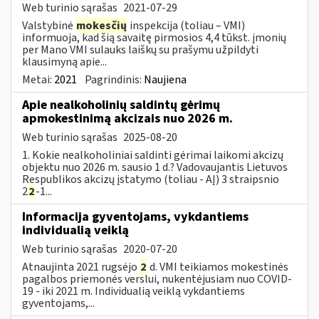
Web turinio sąrašas
2021-07-29
Valstybinė
mokesčių
inspekcija (toliau – VMI)
informuoja, kad šią savaitę pirmosios 4,4 tūkst. įmonių
per Mano VMI sulauks laiškų su prašymu užpildyti
klausimyną apie...
Metai:
2021
Pagrindinis:
Naujiena
Apie nealkoholinių saldintų gėrimų
apmokestinimą akcizais nuo 2026 m.
Web turinio sąrašas
2025-08-20
1. Kokie nealkoholiniai saldinti gėrimai laikomi akcizų
objektu nuo 2026 m. sausio 1 d.? Vadovaujantis Lietuvos
Respublikos akcizų įstatymo (toliau - AĮ) 3 straipsnio
2
2
-1...
Informacija gyventojams, vykdantiems
individualią veiklą
Web turinio sąrašas
2020-07-20
Atnaujinta 2021 rugsėjo
2
d. VMI teikiamos mokestinės
pagalbos priemonės verslui, nukentėjusiam nuo COVID-
19 - iki 2021 m. Individualią veiklą vykdantiems
gyventojams,...