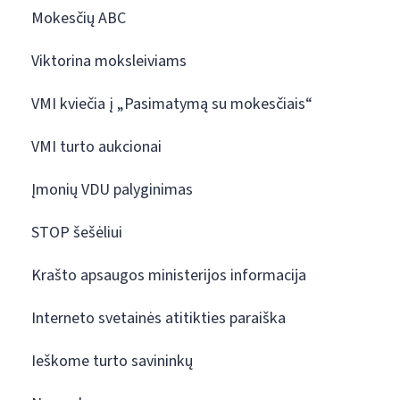
Mokesčių ABC
Viktorina moksleiviams
VMI kviečia į „Pasimatymą su mokesčiais“
VMI turto aukcionai
Įmonių VDU palyginimas
STOP šešėliui
Krašto apsaugos ministerijos informacija
Interneto svetainės atitikties paraiška
Ieškome turto savininkų