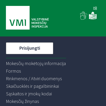
Prisijungti
Mokesčių mokėtojų informacija
Formos
Rinkmenos / Atviri duomenys
Skaičiuoklės ir pagalbininkai
Sąskaitos ir įmokų kodai
Mokesčių žinynas