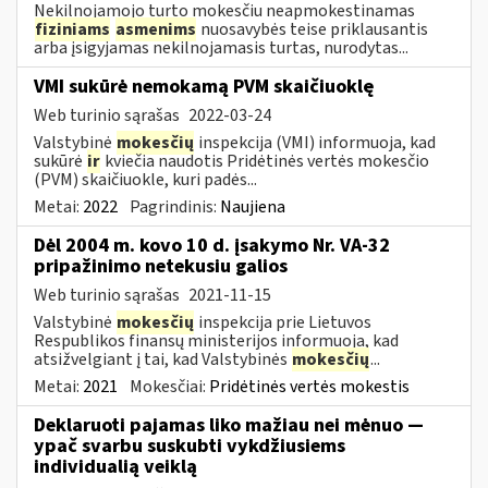
Nekilnojamojo turto mokesčiu neapmokestinamas
fiziniams
asmenims
nuosavybės teise priklausantis
arba įsigyjamas nekilnojamasis turtas, nurodytas...
VMI sukūrė nemokamą PVM skaičiuoklę
Web turinio sąrašas
2022-03-24
Valstybinė
mokesčių
inspekcija (VMI) informuoja, kad
sukūrė
ir
kviečia naudotis Pridėtinės vertės mokesčio
(PVM) skaičiuokle, kuri padės...
Metai:
2022
Pagrindinis:
Naujiena
Dėl 2004 m. kovo 10 d. įsakymo Nr. VA-32
pripažinimo netekusiu galios
Web turinio sąrašas
2021-11-15
Valstybinė
mokesčių
inspekcija prie Lietuvos
Respublikos finansų ministerijos informuoja, kad
atsižvelgiant į tai, kad Valstybinės
mokesčių
...
Metai:
2021
Mokesčiai:
Pridėtinės vertės mokestis
Deklaruoti pajamas liko mažiau nei mėnuo —
ypač svarbu suskubti vykdžiusiems
individualią veiklą