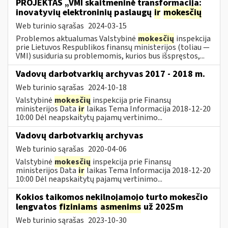
PROJEKTAS „VMI skaitmeninė transformacija:
inovatyvių elektroninių paslaugų
ir
mokesčių
Web turinio sąrašas
2024-03-15
Problemos aktualumas Valstybinė
mokesčių
inspekcija
prie Lietuvos Respublikos finansų ministerijos (toliau ―
VMI) susiduria su problemomis, kurios bus išspręstos,...
Vadovų darbotvarkių archyvas 2017 - 2018 m.
Web turinio sąrašas
2024-10-18
Valstybinė
mokesčių
inspekcija prie Finansų
ministerijos Data
ir
laikas Tema Informacija 2018-12-20
10:00 Dėl neapskaitytų pajamų vertinimo...
Vadovų darbotvarkių archyvas
Web turinio sąrašas
2020-04-06
Valstybinė
mokesčių
inspekcija prie Finansų
ministerijos Data
ir
laikas Tema Informacija 2018-12-20
10:00 Dėl neapskaitytų pajamų vertinimo...
Kokios taikomos nekilnojamojo turto mokesčio
lengvatos
fiziniams
asmenims
už 2025m
Web turinio sąrašas
2023-10-30