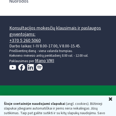
Nuorodos
Konsultacijos mokesčių klausimais ir paslaugos
gyventojams:
+370 5 260 5060
Darbo laikas: I-IV 8.00-17.00, V 8.00-15.45.
Prieššventinę dieną - viena valanda trumpiau.
Kiekvieno mėnesio antrą penktadienį 8.00 val. - 12.00 val.
Mano VMI
Paklausimas per
Valstybinė mokesčių inspekcija prie Lietuvos
U
Respublikos finansų ministerijos
Šioje svetainėje naudojami slapukai
(angl. cookies). Būtinieji
slapukai įdiegiami automatiškai ir jiems nėra reikalingas Jūsų
Biudžetinė įstaiga. Juridinio asmens kodas — 188659752,
sutikimas. Taip pat galite sutikti ir su kitų slapukų naudojimu. Savo