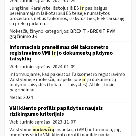
Web turinio sąrašas
2021-07-29
Jungtinei Karalystei išstojus iš ES
ir
pasibaigus
pereinamajam laikotarpiui ES teisėje numatytos
procedūros nebus taikomos, išskyrus tiek, kiek tai susiję
su prekių pirkimu...
Mokesčių žinyno kategorijos:
BREXIT » BREXIT PVM
grąžinimo JK
Informacinis pranešimas dėl taksometro
registravimo VMI
ir
jo dokumentų pildymo
taisyklių
Web turinio sąrašas
2024-01-09
Informuojame, kad pakeistos Taksometro registravimo
Valstybinėje mokesčių inspekcijoje
ir
jo dokumentų
pildymo taisyklės (toliau — Taisyklės). Atlikti tokie
pagrindiniai...
Metai:
2024
VMI kliento profilis papildytas naujais
rizikingumo kriterijais
Web turinio sąrašas
2023-11-07
Valstybinė
mokesčių
inspekcija (VMI) informuoja, jog
įmonėms skirtą VMI kliento profilį papildė naujais