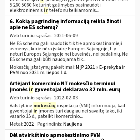
5 260 5060 Neturint galimybės pasinaudoti
elektroninėmis
ir
telefonu teikiamomis...
6. Kokią pagrindinę informaciją reikia žinoti
apie ne ES schemą?
Web turinio sąrašas
2021-06-09
Ne ES schema gali naudotis tik tie apmokestinamieji
asmenys, kurie nėra įsikūrę Europos Sąjungoje, t. y.
neturi Europos Sąjungoje nei buveinės, nei padalinių. Ne
ES schema gali būti naudojama tik...
Mokesčių įstatymų pakeitimai:
MĮP 2021 » E-prekyba ir
PVM nuo 2021 m. liepos 1 d.
Artėjant komercinio NT mokesčio terminui
įmonės
ir
gyventojai deklaravo 32 mln. eurų
Web turinio sąrašas
2022-02-03
Valstybinė
mokesčių
inspekcija (VMI) informuoja, kad
gyventojai
ir
įmonės turi daugiau nei savaitę lako, iki
vasario 15 d., pateikti komercinio...
Metai:
2022
Pagrindinis:
Naujiena
Dėl atvirkštinio apmokestinimo PVM