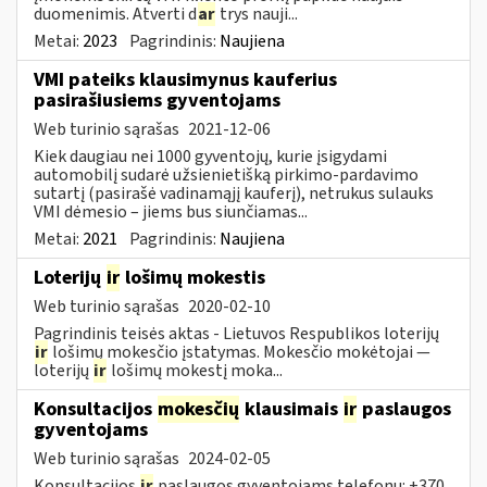
duomenimis. Atverti d
ar
trys nauji...
Metai:
2023
Pagrindinis:
Naujiena
VMI pateiks klausimynus kauferius
pasirašiusiems gyventojams
Web turinio sąrašas
2021-12-06
Kiek daugiau nei 1000 gyventojų, kurie įsigydami
automobilį sudarė užsienietišką pirkimo-pardavimo
sutartį (pasirašė vadinamąjį kauferį), netrukus sulauks
VMI dėmesio – jiems bus siunčiamas...
Metai:
2021
Pagrindinis:
Naujiena
Loterijų
ir
lošimų mokestis
Web turinio sąrašas
2020-02-10
Pagrindinis teisės aktas - Lietuvos Respublikos loterijų
ir
lošimų mokesčio įstatymas. Mokesčio mokėtojai —
loterijų
ir
lošimų mokestį moka...
Konsultacijos
mokesčių
klausimais
ir
paslaugos
gyventojams
Web turinio sąrašas
2024-02-05
Konsultacijos
ir
paslaugos gyventojams telefonu: +370