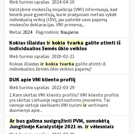
Web turinio sąrašas
2024-04-10
Valstybinė mokesčių inspekcija (VMI) informuoja, kad
beveik pusė gyventojų, kurie praėjusiais metais vykdė
individualią veiklą (IDV), jau pateikė savo pajamų
mokesčio deklaracijas. VMI primena,...
Metai:
2024
Pagrindinis:
Naujiena
Kokias išlaidas
ir
kokia
tvarka
galite atimti iš
individualios žemės ūkio veiklos
Web turinio sąrašas
2020-02-21
Kokias išlaidas
ir
kokia
tvarka
galite atimti iš
individualios žemės ūkio veiklos pajamų?
DUK apie VMI kliento profilį
Web turinio sąrašas
2022-03-29
1.Kam skirtas VMI kliento profilis? VMI kliento profilis
yra skirtas Lietuvoje registruotoms įmonėms. Tai
vienoje vietoje skelbiami VMI turimi
ir
vertinami
duomenys apie...
Ar
bus galima susigrąžinti PVM, sumokėtą
Jungtinėje Karalystėje 2021 m.
ir
vėlesniais