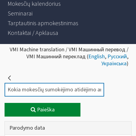
Mokesčių kalendorius
Seminarai
Tarptautinis apmokestinimas
Kontaktai / Apklausa
VMI Machine translation / VMI Машинный перевод /
VMI Машинний переклад (
English
,
Русский
,
Українська
)
Paieška
Parodymo data