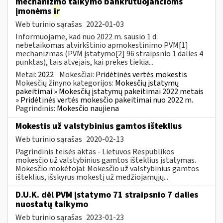
mechanizmo taikymo bankrutuojančioms
įmonėms
ir
Web turinio sąrašas
2022-01-03
Informuojame, kad nuo 2022 m. sausio 1 d.
nebetaikomas atvirkštinio apmokestinimo PVM[1]
mechanizmas (PVM įstatymo[2] 96 straipsnio 1 dalies 4
punktas), tais atvejais, kai prekes tiekia...
Metai:
2022
Mokesčiai:
Pridėtinės vertės mokestis
Mokesčių žinyno kategorijos:
Mokesčių įstatymų
pakeitimai » Mokesčių įstatymų pakeitimai 2022 metais
» Pridėtinės vertės mokesčio pakeitimai nuo 2022 m.
Pagrindinis:
Mokesčio naujiena
Mokestis už valstybinius gamtos išteklius
Web turinio sąrašas
2020-02-13
Pagrindinis teisės aktas - Lietuvos Respublikos
mokesčio už valstybinius gamtos išteklius įstatymas.
Mokesčio mokėtojai: Mokesčio už valstybinius gamtos
išteklius, išskyrus mokestį už medžiojamųjų...
D.U.K. dėl PVM įstatymo 71 straipsnio 7 dalies
nuostatų taikymo
Web turinio sąrašas
2023-01-23