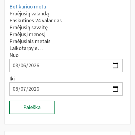
Bet kuriuo metu
Praėjusią valandą
Paskutines 24 valandas
Praėjusią savaitę
Praėjusį mėnesį
Praėjusiais metais
Laikotarpyje…
Nuo
Iki
Paieška