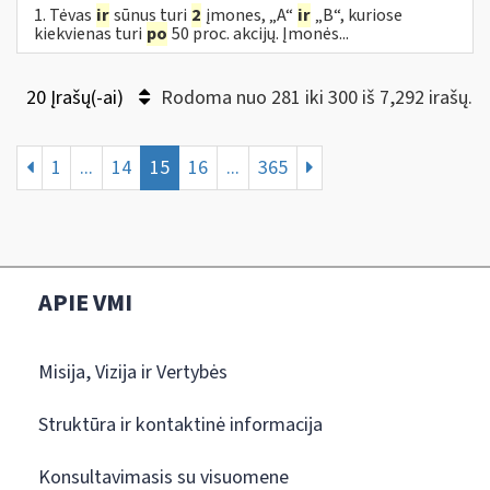
1. Tėvas
ir
sūnus turi
2
įmones, „A“
ir
„B“, kuriose
kiekvienas turi
po
50 proc. akcijų. Įmonės...
20 Įrašų(-ai)
Rodoma nuo 281 iki 300 iš 7,292 irašų.
1
...
14
15
16
...
365
APIE VMI
Misija, Vizija ir Vertybės
Struktūra ir kontaktinė informacija
Konsultavimasis su visuomene