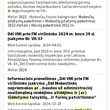
organizuojamos tarptautinės alkoholinių gėrimų
parodos, kuriose neparduodami, tačiau demonstruojami
ir
degustuojami ne tik...
Metai:
2022
Mokesčių žinyno kategorijos:
Mokesčių
įstatymų pakeitimai » Mokesčių įstatymų pakeitimai
2022 metais » Akcizų pakeitimai 2022 m.
Dėl VMI prie FM viršininko 2024 m. kovo 29 d.
įsakymo Nr. VA-33
Web turinio sąrašas
2024-04-02
Informuojame, kad 2024 m. kovo 29 d. priimtas
Valstybinės mokesčių inspekcijos prie Lietuvos
Respublikos finansų ministerijos viršininko įsakymas Nr.
VA-33 „Dėl Elektroninio kvito naudojimo...
Metai:
2024
Informacinis pranešimas „Dėl VMI prie FM
viršininko įsakymo „Dėl Mokestinės
nepriemokos
ar
...baudos už administracinį
nusižengimą mokėjimo
atidėjimo
ir
(
ar
)
išdėstymo
taisyklių...
ir
formų patvirtinimo“
Web turinio sąrašas
2024-10-28
Informuojame apie priimtą Valstybinės
mokesčių