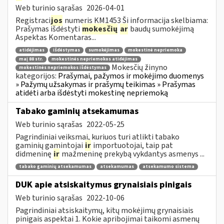
Web turinio sąrašas
2026-04-01
Registraci
jos
numeris KM1453 Ši informacija skelbiama:
Prašymas išdėstyti
mokesčių
ar
baudų sumokėjimą
Aspektas Komentaras...
atidėjimas
išdėstymas
sumokėjimas
mokestinė nepriemoka
maį 88 str.
mokestinės nepriemokos atidėjimas
Mokesčių žinyno
mokestinės nepriemokos išdėstymas
kategorijos:
Prašymai, pažymos ir mokėjimo duomenys
» Pažymų užsakymas ir prašymų teikimas » Prašymas
atidėti arba išdėstyti mokestinę nepriemoką
Tabako gaminių atsekamumas
Web turinio sąrašas
2022-05-25
Pagrindiniai veiksmai, kuriuos turi atlikti tabako
gaminių gamintojai
ir
importuotojai, taip pat
didmeninę
ir
mažmeninę prekybą vykdantys asmenys ...
tabako gaminių atsekamumas
atsekamumas
atsekamumo sistema
DUK apie atsiskaitymus grynaisiais pinigais
Web turinio sąrašas
2022-10-06
Pagrindiniai atsiskaitymų, kitų mokėjimų grynaisiais
pinigais aspektai 1. Kokie apribojimai taikomi asmenų