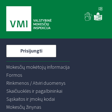
Prisijungti
Mokesčių mokėtojų informacija
Formos
Rinkmenos / Atviri duomenys
Skaičiuoklės ir pagalbininkai
Sąskaitos ir įmokų kodai
Mokesčių žinynas