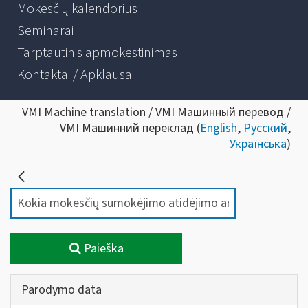
Mokesčių kalendorius
Seminarai
Tarptautinis apmokestinimas
Kontaktai / Apklausa
VMI Machine translation / VMI Машинный перевод /
VMI Машинний переклад (
English
,
Русский
,
Українська
)
Paieška
Parodymo data