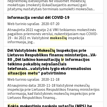
nepriemokų išieškojimas Ne visuomet mokesčių
mokėtojas (mokestį išskaičiuojantis asmuo) gali
įstatymų nustatytais terminais sumokėti mokesčius...
Informacija verslui dėl COVID-19
Web turinio sąrašas
2020-07-20
Atnaujinta 2021 rugsėjo 2 d. VMI teikiamos mokestinės
pagalbos priemonės verslui, nukentėjusiam nuo COVID-
19 - iki 2021 m. Valstybinė
mokesčių
inspekcija
informuoja, jog...
Dėl Valstybinės
Mokesčių
Inspekcijos prie
Lietuvos Respublikos finansų ministerijos...VA-
80 „Dėl laikino konsultacijų
ir
informacijos
teikimo pokalbių neįrašančiais
telefonais...valstybės lygio ekstremaliosios
situacijos
metu
“ patvirtinimo
Web turinio sąrašas
2020-11-18
Atnaujinimo data: 2020-11-18 Valstybinė mokesčių
inspekcija prie Lietuvos Respublikos finansų ministerijos
informuoja, kad Valstybinės mokesčių inspekcijos prie
Lietuvos Respublikos finansų...
Kokia
mokestinių paskolų sutarčių (MPS) be