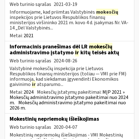
Web turinio sąrašas
2021-03-19
Informuojame, kad priimtas Valstybinės
mokesčių
inspekcijos prie Lietuvos Respublikos finansų
ministerijos viršininko 2021 m. kovo 4 d. įsakymas Nr. VA-
14 „Dėl Valstybinės...
Metai:
2021
Informacinis pranešimas dėl LR
mokesčių
administravimo įstatymo
ir
kitų teisės aktų
Web turinio sąrašas
2024-08-26
Valstybinė mokesčių inspekcija prie Lietuvos
Respublikos finansų ministerijos (toliau — VMI prie FM)
informuoja, kad siekdamas įgyvendinti Ekonomikos
gaivinimo
ir
atsparumo...
Metai:
2024
Mokesčių įstatymų pakeitimai:
MĮP 2021 »
Mokesčių administravimo įstatymo pakeitimai nuo 2024
m.
Mokesčių administravimo įstatymo pakeitimai nuo
2026 m.
Mokestinių nepriemokų išieškojimas
Web turinio sąrašas
2020-04-07
Mokestinių nepriemokų išieškojimas - VMI Mokestinių