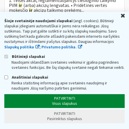
1. Teisės aktai, reglamentuojantys tiesioginio taikymo
PVM
ir
(arba) akcizų lengvatas. • Pridėtinės vertės
mokesčio
ir
akcizų taikymo prekėms...
U
DUK Dėl priemonės „subsidijos įmonėms,
Šioje svetainėje naudojami slapukai
(angl. cookies). Būtinieji
veikiančioms itin paveiktuose sektoriuose“
slapukai įdiegiami automatiškai ir jiems nėra reikalingas Jūsų
sutikimas. Taip pat galite sutikti ir su kitų slapukų naudojimu. Savo
Web turinio sąrašas
2022-11-16
sutikimą bet kada galėsite atšaukti pakeisdami interneto naršyklės
1. Koks teisės aktas reglamentuoja subsidijų skyrimą
nustatymus ir ištrindami įrašytus slapukus. Daugiau informacijos
įmonėms? Subsidijų įmonėms, veikiančioms itin
Slapukų politika
;
Privatumo politika.
paveiktuose sektoriuose, lėšų skyrimo
ir
administravimo tvarkos...
Būtinieji slapukai
Naudojami sklandžiam svetainės veikimui ir įgalina pagrindines
Dėl Lietuvos Respublikos akcizų įstatymo
svetainės funkcijas. Be šių slapukų svetainė negali tinkamai veikti.
pakeitimo nuo 2023 m. vasario 13 d.
Analitiniai slapukai
Web turinio sąrašas
2023-02-10
Renka statistinę informaciją apie svetainės naudojimą ir
Informuojame, kad, vadovaujantis Lietuvos Respublikos
naudojami Jūsų naršymo patirties gerinimui.
akcizų įstatymo (toliau − AĮ) pakeitimu Nr. XIV-777[1],
nuo 2023 m. vasario 13 d. įsigalioja šie AĮ pakeitimai:
PATVIRTINTI
nustatoma, kad akcizais...
Visus slapukus
Metai:
2023
Mokesčių įstatymų pakeitimai:
MĮP 2021 »
Akcizų mokesčių pakeitimai nuo 2023 m.
PATVIRTINTI
Pasirinktus slapukus
Dėl VMI prie FM viršininko 2010 m. rugpjūčio
2
d. įsakymo Nr. VA-88 pakeitimo