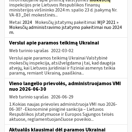
inspekcijos prie Lietuvos Respublikos finansų
ministerijos viršininko 2024 m. spalio 23 d. įsakymą Nr.
VA-83 „Dėl mokestinės...
Metai:
2024
Mokesčių įstatymų pakeitimai:
MĮP 2021 »
Mokesčių administravimo įstatymo pakeitimai nuo 2024
m.
Verslui apie paramos teikimą Ukrainai
Web turinio sąrašas
2022-03-02
Verslui apie paramos teikimą Ukrainai Valstybinė
mokesčių inspekcija, atsižvelgdama į tai, kad daugėja
atvejų, kai Lietuvos juridiniai ir fiziniai asmenys teikia
paramą, remiant Ukrainą, paaiškina...
Vieno langelio prievolės, administruojamos VMI
nuo 2026-06-30
Web turinio sąrašas
2026-06-29
1.Kokias naujas prievoles administruoja VMI nuo 2026-
06-30? -Ekonominė piniginė sankcija – Lietuvos
Respublikos įstatymuose ir Europos Sąjungos teisės
aktuose, reglamentuojančiuose poveikio...
Aktualūs klausimai dėl paramos Ukrainai