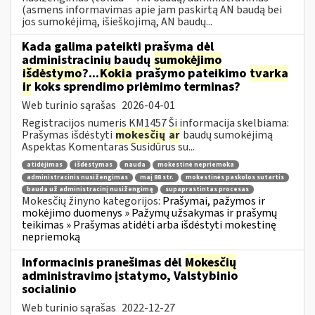
(asmens informavimas apie jam paskirtą AN baudą bei
jos sumokėjimą, išieškojimą, AN baudų...
Kada galima pateikti prašymą dėl
administracinių baudų
sumokėjimo
išdėstymo
?...
Kokia
prašymo pateikimo
tvarka
ir
koks sprendimo priėmimo terminas?
Web turinio sąrašas
2026-04-01
Registracijos numeris KM1457 Ši informacija skelbiama:
Prašymas išdėstyti
mokesčių
ar
baudų sumokėjimą
Aspektas Komentaras Susidūrus su...
atidėjimas
išdėstymas
nauda
mokestinė nepriemoka
administracinis nusižengimas
maį 88 str.
mokestinės paskolos sutartis
bauda už administracinį nusižengimą
supaprastintas procesas
Mokesčių žinyno kategorijos:
Prašymai, pažymos ir
mokėjimo duomenys » Pažymų užsakymas ir prašymų
teikimas » Prašymas atidėti arba išdėstyti mokestinę
nepriemoką
Informacinis pranešimas dėl
Mokesčių
administravimo įstatymo, Valstybinio
socialinio
Web turinio sąrašas
2022-12-27