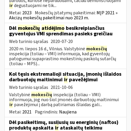
parodos, kuriose neparduodami, tačiau demonstruojami
ir
degustuojami ne tik...
Metai:
2023
Mokesčių įstatymų pakeitimai:
MĮP 2021 »
Akcizų mokesčių pakeitimai nuo 2023 m.
Dėl
mokesčių
atidėjimo
besikreipiančius
gyventojus VMI sprendimas pasieks greičiau
Web turinio sąrašas
2020-07-20
2020 m. liepos 16 d., Vilnius. Valstybinė
mokesčių
inspekcija (toliau – VMI) informuoja, kad gyventojų
patogumui supaprastino mokestinių paskolų sutarčių
(toliau – MPS)...
Kol tęsis ekstremalioji situacija, įmonių išlaidos
darbuotojų maitinimui
ir
pavežėjimui
Web turinio sąrašas
2021-10-06
Valstybinė
mokesčių
inspekcija (toliau – VMI)
informuoja, jog nuo šiol įmonės darbuotojų maitinimui
ir
pavežėjimui į darbą patiriamas išlaidas gali...
Metai:
2021
Pagrindinis:
Naujiena
Dėl pasikeitimų, susijusių su energinių (naftos)
produktų apskaita
ir
ataskaitų teikimu