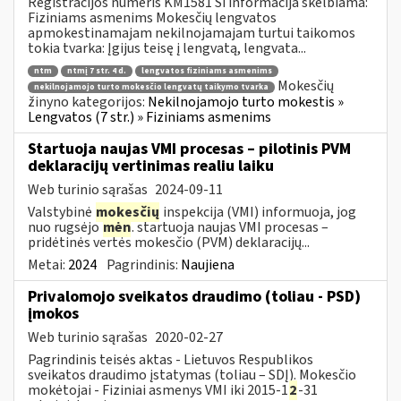
Registracijos numeris KM1581 Ši informacija skelbiama:
Fiziniams asmenims Mokesčių lengvatos
apmokestinamajam nekilnojamajam turtui taikomos
tokia tvarka: Įgijus teisę į lengvatą, lengvata...
ntm
ntmį 7 str. 4 d.
lengvatos fiziniams asmenims
Mokesčių
nekilnojamojo turto mokesčio lengvatų taikymo tvarka
žinyno kategorijos:
Nekilnojamojo turto mokestis »
Lengvatos (7 str.) » Fiziniams asmenims
Startuoja naujas VMI procesas – pilotinis PVM
deklaracijų vertinimas realiu laiku
Web turinio sąrašas
2024-09-11
Valstybinė
mokesčių
inspekcija (VMI) informuoja, jog
nuo rugsėjo
mėn
. startuoja naujas VMI procesas –
pridėtinės vertės mokesčio (PVM) deklaracijų...
Metai:
2024
Pagrindinis:
Naujiena
Privalomojo sveikatos draudimo (toliau - PSD)
įmokos
Web turinio sąrašas
2020-02-27
Pagrindinis teisės aktas - Lietuvos Respublikos
sveikatos draudimo įstatymas (toliau – SDĮ). Mokesčio
mokėtojai - Fiziniai asmenys VMI iki 2015-1
2
-31