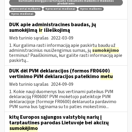
buitiniams energijos vartotojams tiekiamoms malkoms ir medienos
produktams
9 procentai malkoms
9 procentai medienai
9 proc malkoms
9 proc medienai
DUK apie administracines baudas, jų
sumokėjimą
ir
išieškojimą
Web turinio sąrašas
2022-03-09
1. Kur galima rasti informaciją apie paskirtų baudų už
administracinius nusižengimus sumas, jų
sumokėjimo
terminus? Paaiškinimus, kur galite rasti informaciją apie
paskirtų...
DUK dėl PVM deklaracijos (formos FR0600)
vertinimo PVM deklaracijos pateikimo
metu
Web turinio sąrašas
2024-09-09
1. Kokie nauji duomenys bus vertinami pateikus PVM
deklaraciją FR0600? PVM mokėtojo pateiktoje PVM
deklaracijoje (formoje FR0600) deklaruota pardavimo
PVM suma bus lyginama su to paties mokestinio...
kitų Europos sąjungos valstybių narių į
tarptautines parodas Lietuvoje bei akcizų
sumokėjimo