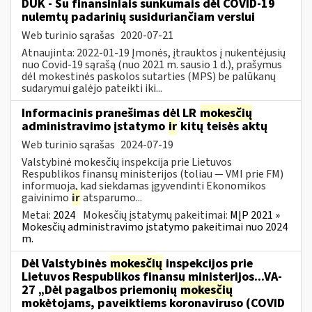
DUK - Su finansiniais sunkumais dėl COVID-19
nulemtų padarinių susiduriančiam verslui
Web turinio sąrašas
2020-07-21
Atnaujinta: 2022-01-19 Įmonės, įtrauktos į nukentėjusių
nuo Covid-19 sąrašą (nuo 2021 m. sausio 1 d.), prašymus
dėl mokestinės paskolos sutarties (MPS) be palūkanų
sudarymui galėjo pateikti iki...
Informacinis pranešimas dėl LR
mokesčių
administravimo įstatymo
ir
kitų teisės aktų
Web turinio sąrašas
2024-07-19
Valstybinė mokesčių inspekcija prie Lietuvos
Respublikos finansų ministerijos (toliau — VMI prie FM)
informuoja, kad siekdamas įgyvendinti Ekonomikos
gaivinimo
ir
atsparumo...
Metai:
2024
Mokesčių įstatymų pakeitimai:
MĮP 2021 »
Mokesčių administravimo įstatymo pakeitimai nuo 2024
m.
Dėl Valstybinės
mokesčių
inspekcijos prie
Lietuvos Respublikos finansų ministerijos...VA-
27 „Dėl pagalbos priemonių
mokesčių
mokėtojams, paveiktiems koronaviruso (COVID