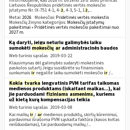
Informuojame, kad 2026 m. birželio 18 d. buvo priimtas
Lietuvos Respublikos pridėtinės vertės mokesčio
įstatymo Nr. IX-751 4-1, 4-
2
, 4-3, 5-1, 1
2
,...
Metai:
2026
Mokesčiai:
Pridėtinės vertės mokestis
Mokesčių žinyno kategorijos:
Mokesčių įstatymų
pakeitimai » Pridėtinės vertės mokesčio pakeitimai nuo
2027 m.
Ką daryti, jeigu neturiu galimybės laiku
sumokėti
mokesčių
ar
administracinės baudos
Web turinio sąrašas
2019-03-22
Klausimynas dėl galimybės sudaryti mokestinės
paskolos sutartį Jeigu susidūrėte su finansiniais
sunkumais
ir
negalite laiku sumokėti mokesčio
ir
/...
Kokia
tvarka
lengvatinis PVM tarifas taikomas
medienos produktams (įskaitant malkas...), kai
jie parduodami
fiziniams
asmenims
, kuriems
už kietą kurą kompensacijas teikia
Web turinio sąrašas
2019-03-08
Kai malkų
ir
/
ar
medienos produktų, skirtų kūrenimui,
pardavimui išrašoma PVM sąskaita faktūra (kasos kvitas
neišduodamas), tai parduodamų malkų /...