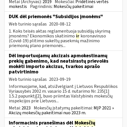
Metai (Archyvas):
2019
Mokesčiai:
Pridėtinės vertės
mokestis
Pagrindinis:
Mokesčių pakeitimai
DUK dėl priemonės "Subsidijos įmonėms"
Web turinio sąrašas
2020-08-12
1. Koks teisės aktas reglamentuoja subsidijų skyrimą
įmonėms? Ekonomikos skatinimo
ir
koronaviruso
(Covid-19) plitimo sukeltų pasekmių mažinimo
priemonių plano priemonės...
Dėl importuojamų akcizais apmokestinamų
prekių gabenimo, kad neatsirastų prievolės
mokėti importo akcizus, tvarkos aprašo
patvirtinimo
Web turinio sąrašas
2023-09-19
Informuojame, kad, atsižvelgiant į Lietuvos Respublikos
Vyriausybės 2002 m. vasario 15 d. nutarimo Nr. 235[1]
1.5.2 papunktį[2], buvo priimtas Valstybinės mokesčių
inspekcijos prie Lietuvos...
Metai:
2023
Mokesčių įstatymų pakeitimai:
MĮP 2021 »
Akcizų mokesčių pakeitimai nuo 2023 m.
Informacinis pranešimas dėl
Mokesčių