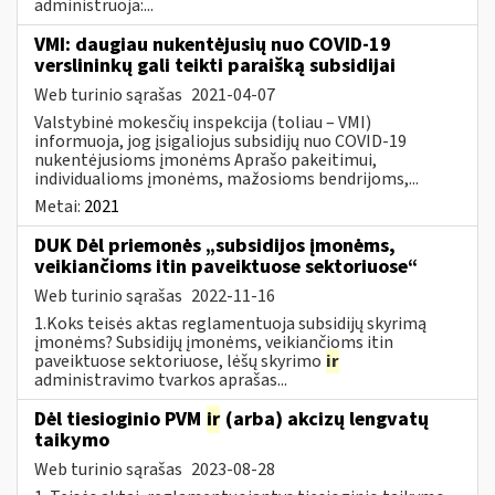
administruoja:...
VMI: daugiau nukentėjusių nuo COVID-19
verslininkų gali teikti paraišką subsidijai
Web turinio sąrašas
2021-04-07
Valstybinė mokesčių inspekcija (toliau – VMI)
informuoja, jog įsigaliojus subsidijų nuo COVID-19
nukentėjusioms įmonėms Aprašo pakeitimui,
individualioms įmonėms, mažosioms bendrijoms,...
Metai:
2021
DUK Dėl priemonės „subsidijos įmonėms,
veikiančioms itin paveiktuose sektoriuose“
Web turinio sąrašas
2022-11-16
1.Koks teisės aktas reglamentuoja subsidijų skyrimą
įmonėms? Subsidijų įmonėms, veikiančioms itin
paveiktuose sektoriuose, lėšų skyrimo
ir
administravimo tvarkos aprašas...
Dėl tiesioginio PVM
ir
(arba) akcizų lengvatų
taikymo
Web turinio sąrašas
2023-08-28