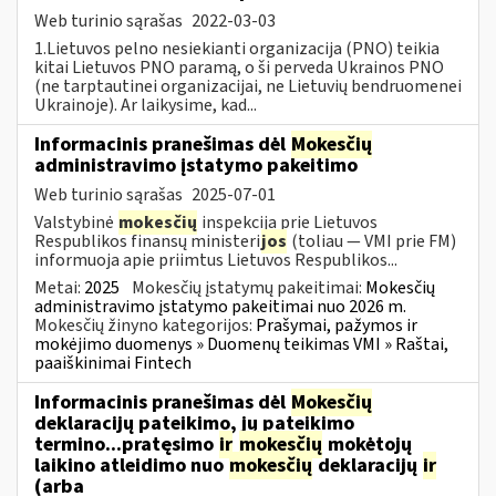
Web turinio sąrašas
2022-03-03
1.Lietuvos pelno nesiekianti organizacija (PNO) teikia
kitai Lietuvos PNO paramą, o ši perveda Ukrainos PNO
(ne tarptautinei organizacijai, ne Lietuvių bendruomenei
Ukrainoje). Ar laikysime, kad...
Informacinis pranešimas dėl
Mokesčių
administravimo įstatymo pakeitimo
Web turinio sąrašas
2025-07-01
Valstybinė
mokesčių
inspekcija prie Lietuvos
Respublikos finansų ministeri
jos
(toliau — VMI prie FM)
informuoja apie priimtus Lietuvos Respublikos...
Metai:
2025
Mokesčių įstatymų pakeitimai:
Mokesčių
administravimo įstatymo pakeitimai nuo 2026 m.
Mokesčių žinyno kategorijos:
Prašymai, pažymos ir
mokėjimo duomenys » Duomenų teikimas VMI » Raštai,
paaiškinimai Fintech
Informacinis pranešimas dėl
Mokesčių
deklaracijų pateikimo, jų pateikimo
termino...pratęsimo
ir
mokesčių
mokėtojų
laikino atleidimo nuo
mokesčių
deklaracijų
ir
(arba