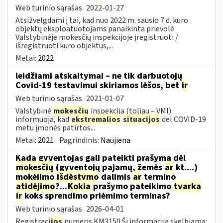
Web turinio sąrašas
2022-01-27
Atsižvelgdami į tai, kad nuo 2022 m. sausio 7 d. kuro
objektų eksploatuotojams panaikinta prievolė
Valstybinėje mokesčių inspekcijoje įregistruoti /
išregistruoti kuro objektus,...
Metai:
2022
leidžiami atskaitymai – ne tik darbuotojų
Covid-19 testavimui skiriamos lėšos, bet
ir
Web turinio sąrašas
2021-01-07
Valstybinė
mokesčių
inspekcija (toliau – VMI)
informuoja, kad
ekstremalios
situacijos
dėl COVID-19
metu įmonės patirtos...
Metai:
2021
Pagrindinis:
Naujiena
Kada gyventojas gali pateikti prašymą dėl
mokesčių
(gyventojų pajamų, žemės
ar
kt....)
mokėjimo
išdėstymo
dalimis
ar
termino
atidėjimo
?...
Kokia
prašymo pateikimo
tvarka
ir
koks sprendimo priėmimo terminas?
Web turinio sąrašas
2026-04-01
Registraci
jos
numeris KM3150 Ši informacija skelbiama: