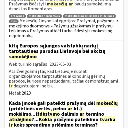
Prašymas išdėstyti
mokesčių
ar
baudų sumokėjimą
Aspektas Komentaras...
prašymas
mokestinė nepriemoka
mokestinės nepriemokos atidėjimas
Mokesčių žinyno kategorijos:
Prašymai, pažymos ir
mps
mokėjimo duomenys » Pažymų užsakymas ir prašymų
teikimas » Prašymas atidėti arba išdėstyti mokestinę
nepriemoką
kitų Europos sąjungos valstybių narių į
tarptautines parodas Lietuvoje bei akcizų
sumokėjimo
Web turinio sąrašas
2023-05-03
Atsižvelgdami į tai, kad Lietuvoje nuolat
organizuojamos tarptautinės alkoholinių gėrimų
parodos, kuriose neparduodami, tačiau demonstruojami
ir
degustuojami ne tik...
Metai:
2023
Kada įmonė gali pateikti prašymą dėl
mokesčių
(pridėtinės vertės, pelno
ar
kt.)
mokėjimo...
išdėstymo
dalimis
ar
termino
atidėjimo
?...
Kokia
prašymo pateikimo
tvarka
ir
koks sprendimo priėmimo terminas?