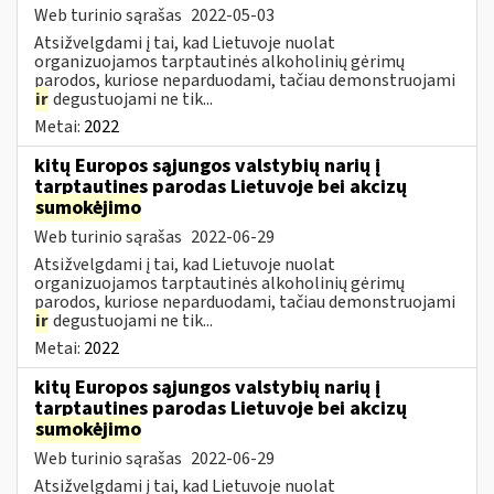
Web turinio sąrašas
2022-05-03
Atsižvelgdami į tai, kad Lietuvoje nuolat
organizuojamos tarptautinės alkoholinių gėrimų
parodos, kuriose neparduodami, tačiau demonstruojami
ir
degustuojami ne tik...
Metai:
2022
kitų Europos sąjungos valstybių narių į
tarptautines parodas Lietuvoje bei akcizų
sumokėjimo
Web turinio sąrašas
2022-06-29
Atsižvelgdami į tai, kad Lietuvoje nuolat
organizuojamos tarptautinės alkoholinių gėrimų
parodos, kuriose neparduodami, tačiau demonstruojami
ir
degustuojami ne tik...
Metai:
2022
kitų Europos sąjungos valstybių narių į
tarptautines parodas Lietuvoje bei akcizų
sumokėjimo
Web turinio sąrašas
2022-06-29
Atsižvelgdami į tai, kad Lietuvoje nuolat