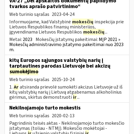
VA-27 „Dėl apskaitos dokumentų papildymo
tvarkos aprašo patvirtinimo“
Web turinio sąrašas
2023-04-24
Informuojame, kad Valstybinė
mokesčių
inspekcija prie
Lietuvos Respublikos finansų ministerijos,
įgyvendinama Lietuvos Respublikos
mokesčių
...
Metai:
2023
Mokesčių įstatymų pakeitimai:
MĮP 2021 »
Mokesčių administravimo įstatymo pakeitimai nuo 2023
m.
kitų Europos sąjungos valstybių narių į
tarptautines parodas Lietuvoje bei akcizų
sumokėjimo
Web turinio sąrašas
2025-10-24
1.
Ar
atsiranda prievolė sumokėti akcizus Lietuvoje už iš
kitų valstybių narių į Lietuvą atgabenamus alkoholinius
gėrimus, skirtus demonstruoti
ir
...
Nekilnojamojo turto mokestis
Web turinio sąrašas
2020-02-13
Pagrindinis teisės aktas - Nekilnojamojo turto mokesčio
įstatymas (toliau - NTMĮ). Mokesčio mokėtojai -
Lietuvos
ir
užsienio valstybių fiziniai
ir
...