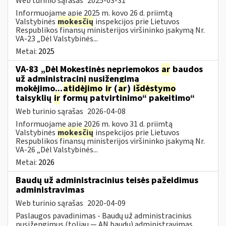
Web turinio sąrašas
2025-03-31
Informuojame apie 2025 m. kovo 26 d. priimtą
Valstybinės
mokesčių
inspekcijos prie Lietuvos
Respublikos finansų ministerijos viršininko įsakymą Nr.
VA-23 „Dėl Valstybinės...
Metai:
2025
VA-83 „Dėl Mokestinės nepriemokos
ar
baudos
už administracinį nusižengimą
mokėjimo...
atidėjimo
ir
(
ar
)
išdėstymo
taisyklių
ir
formų patvirtinimo“ pakeitimo“
Web turinio sąrašas
2026-04-08
Informuojame apie 2026 m. kovo 31 d. priimtą
Valstybinės
mokesčių
inspekcijos prie Lietuvos
Respublikos finansų ministerijos viršininko įsakymą Nr.
VA-26 „Dėl Valstybinės...
Metai:
2026
Baudų už administracinius teisės pažeidimus
administravimas
Web turinio sąrašas
2020-04-09
Paslaugos pavadinimas - Baudų už administracinius
nusižengimus (toliau — AN baudų) administravimas