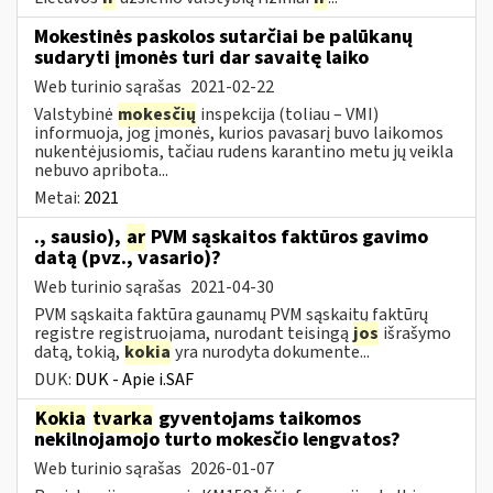
Mokestinės paskolos sutarčiai be palūkanų
sudaryti įmonės turi dar savaitę laiko
Web turinio sąrašas
2021-02-22
Valstybinė
mokesčių
inspekcija (toliau – VMI)
informuoja, jog įmonės, kurios pavasarį buvo laikomos
nukentėjusiomis, tačiau rudens karantino metu jų veikla
nebuvo apribota...
Metai:
2021
., sausio),
ar
PVM sąskaitos faktūros gavimo
datą (pvz., vasario)?
Web turinio sąrašas
2021-04-30
PVM sąskaita faktūra gaunamų PVM sąskaitų faktūrų
registre registruojama, nurodant teisingą
jos
išrašymo
datą, tokią,
kokia
yra nurodyta dokumente...
DUK:
DUK - Apie i.SAF
Kokia
tvarka
gyventojams taikomos
nekilnojamojo turto mokesčio lengvatos?
Web turinio sąrašas
2026-01-07