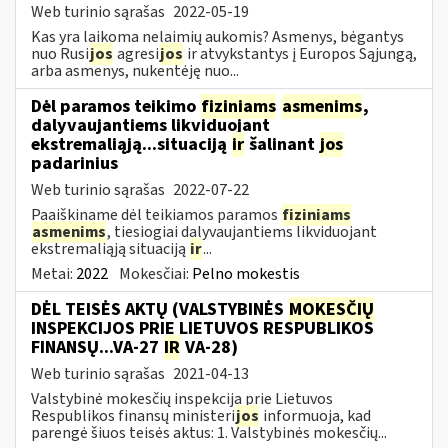
Web turinio sąrašas
2022-05-19
Kas yra laikoma nelaimių aukomis? Asmenys, bėgantys
nuo Rusi
jos
agresi
jos
ir atvykstantys į Europos Sąjungą,
arba asmenys, nukentėję nuo...
Dėl paramos teikimo
fiziniams
asmenims
,
dalyvaujantiems likviduojant
ekstremaliąją...situaciją
ir
šalinant
jos
padarinius
Web turinio sąrašas
2022-07-22
Paaiškiname dėl teikiamos paramos
fiziniams
asmenims
, tiesiogiai dalyvaujantiems likviduojant
ekstremaliąją situaciją
ir
...
Metai:
2022
Mokesčiai:
Pelno mokestis
DĖL TEISĖS AKTŲ (VALSTYBINĖS
MOKESČIŲ
INSPEKCIJOS PRIE LIETUVOS RESPUBLIKOS
FINANSŲ...VA-27
IR
VA-28)
Web turinio sąrašas
2021-04-13
Valstybinė mokesčių inspekcija prie Lietuvos
Respublikos finansų ministeri
jos
informuoja, kad
parengė šiuos teisės aktus: 1. Valstybinės mokesčių...