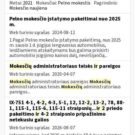
Metai:
2021
Mokesčiai:
Pelno mokestis
Pagrindinis:
Mokesčio naujiena
Pelno mokesčio įstatymo pakeitimai nuo 2025
m.
Web turinio sąrašas
2024-08-12
1.Pagal Pelno mokesčio įstatymo pakeitimą, nuo 2025
m. sausio 1 d. įsigijus lengvuosius automobilius,
leidžiamiems atskaitymams bus galima priskirti
automobilio įsigijimo kainos dalį, neviršijančią...
Mokesčių
administratoriaus teisės
ir
pareigos
Web turinio sąrašas
2020-04-07
Mokesčių
administratoriaus pareigos
Mokesčių
administratoriaus teisės
Mokesčių
administratoriaus
pareigos...
IX-751 4-1, 4-
2
, 4-3, 5-1, 12, 12-
2
, 13-
2
, 78, 88-
1, 115-1, 115-6, 115-11 straipsnių...
ir
2
priedo
pakeitimo
ir
4-
2
straipsnio pripažinimo
netekusiu galios
Web turinio sąrašas
2026-08-07