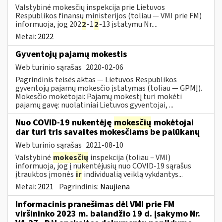
Valstybinė mokesčių inspekcija prie Lietuvos
Respublikos finansų ministerijos (toliau — VMI prie FM)
informuoja, jog 202
2
-1
2
-13 įstatymu Nr....
Metai:
2022
Gyventojų pajamų mokestis
Web turinio sąrašas
2020-02-06
Pagrindinis teisės aktas — Lietuvos Respublikos
gyventojų pajamų mokesčio įstatymas (toliau — GPMĮ).
Mokesčio mokėtojai: Pajamų mokestį turi mokėti
pajamų gavę: nuolatiniai Lietuvos gyventojai, ...
Nuo COVID-19 nukentėję
mokesčių
mokėtojai
dar turi tris savaites mokesčiams be palūkanų
Web turinio sąrašas
2021-08-10
Valstybinė
mokesčių
inspekcija (toliau – VMI)
informuoja, jog į nukentėjusių nuo COVID-19 sąrašus
įtrauktos įmonės
ir
individualią veiklą vykdantys...
Metai:
2021
Pagrindinis:
Naujiena
Informacinis pranešimas dėl VMI prie FM
viršininko 2023 m. balandžio 19 d. įsakymo Nr.