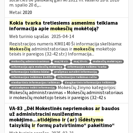
m. spalio 20 d.,...
Metai:
2020
Kokia
tvarka
tretiesiems
asmenims
teikiama
informacija apie
mokesčių
mokėtoją?
Web turinio sąrašas
2025-04-14
Registracijos numeris KM0140 Ši informacija skelbiama:
Mokesčių
administratoriaus ir
mokesčių
mokėtojo
teisės ir pareigos (32-42 str.) Informacija...
mokesčių administravimas
maį 38 str.
maį 39 str.
mokesčių mokėtojas
informacija apie mokesčių mokėtoją
informacijos teikimo tvarka
informacijos teikimo būdai
prašymas suteikti informaciją
informacijos teikimas žodžiu
informacijos teikimas raštu
vienkartinis informacijos teikimas
daugkartinis informacijos teikimas
Mokesčių žinyno kategorijos:
atsisakymas teikti informaciją
Mokesčių administravimas » Mokesčių administratoriaus
ir mokesčių mokėtojo teisės ir pareigos (32-42 s
VA-83 „Dėl Mokestinės nepriemokos
ar
baudos
už administracinį nusižengimą
mokėjimo...
atidėjimo
ir
(
ar
)
išdėstymo
taisyklių
ir
formų patvirtinimo“ pakeitimo“