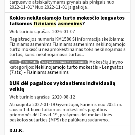
tarpusavio atsiskaitymams grynaisiais pinigais nuo
2022-11-01? Nuo 2022-11-01 įsigalioja...
Kokios nekilnojamojo turto mokesčio lengvatos
taikomos
fiziniams
asmenims
?
Web turinio sąrašas
2026-01-07
Registracijos numeris KM1580 Ši informacija skelbiama:
Fiziniams asmenims Fiziniams asmenims nekilnojamojo
turto mokesčiu neapmokestinamas toks nekilnojamasis
turtas, kuris: nekilnojamasis turtas...
Mokesčių žinyno
ntm
ntmį 7 str.
lengvatos fiziniams asmenims
kategorijos:
Nekilnojamojo turto mokestis » Lengvatos
(7 str.) » Fiziniams asmenims
DUK dėl pagalbos vykdantiems individualią
veiklą
Web turinio sąrašas
2020-08-12
Atnaujinta 2022-01-19 Gyventojai, kuriems nuo 2021 m.
sausio 1 d. buvo taikomos mokestinės pagalbos
priemonės dėl Covid-19, prašymus dėl mokestinės
paskolos sutarties (MPS) be palūkanų sudarymo...
D.U.K.