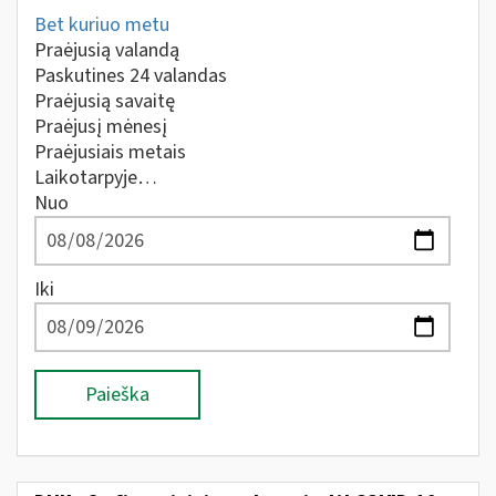
Bet kuriuo metu
Praėjusią valandą
Paskutines 24 valandas
Praėjusią savaitę
Praėjusį mėnesį
Praėjusiais metais
Laikotarpyje…
Nuo
Iki
Paieška