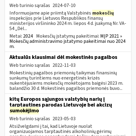
Web turinio sąrašas
2024-07-10
Informuojame apie priimtą Valstybinės
mokesčių
inspekcijos prie Lietuvos Respublikos finansų
ministerijos viršininko 2024 m. liepos 4 d. įsakymą Nr. VA-
54 „Dėl...
Metai:
2024
Mokesčių įstatymų pakeitimai:
MĮP 2021 »
Mokesčių administravimo įstatymo pakeitimai nuo 2024
m.
Aktualūs klausimai dėl mokestinės pagalbos
Web turinio sąrašas
2022-11-03
Mokestinių pagalbos priemonių taikymas finansinių
sunkumų turintiems nuo energetinės krizės
nukentėjusiems mokesčių mokėtojams baigėsi 2023 m.
balandžio 30 d. Mokestinės pagalbos priemonės buvo...
kitų Europos sąjungos valstybių narių į
tarptautines parodas Lietuvoje bei akcizų
sumokėjimo
Web turinio sąrašas
2023-05-03
Atsižvelgdami į tai, kad Lietuvoje nuolat
organizuojamos tarptautinės alkoholinių gėrimų