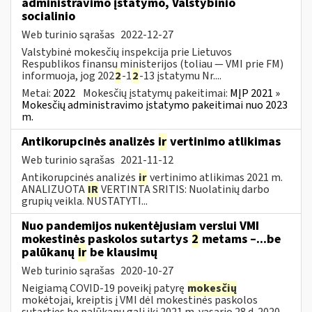
administravimo įstatymo, Valstybinio
socialinio
Web turinio sąrašas
2022-12-27
Valstybinė mokesčių inspekcija prie Lietuvos
Respublikos finansų ministerijos (toliau — VMI prie FM)
informuoja, jog 202
2
-1
2
-13 įstatymu Nr....
Metai:
2022
Mokesčių įstatymų pakeitimai:
MĮP 2021 »
Mokesčių administravimo įstatymo pakeitimai nuo 2023
m.
Antikorupcinės analizės
ir
vertinimo atlikimas
Web turinio sąrašas
2021-11-12
Antikorupcinės analizės
ir
vertinimo atlikimas 2021 m.
ANALIZUOTA
IR
VERTINTA SRITIS: Nuolatinių darbo
grupių veikla. NUSTATYTI...
Nuo pandemijos nukentėjusiam verslui VMI
mokestinės paskolos sutartys
2
metams –...be
palūkanų
ir
be klausimų
Web turinio sąrašas
2020-10-27
Neigiamą COVID-19 poveikį patyrę
mokesčių
mokėtojai, kreiptis į VMI dėl mokestinės paskolos
sutarties be palūkanų gali iki 2021 m. vasario 28 d. 2020