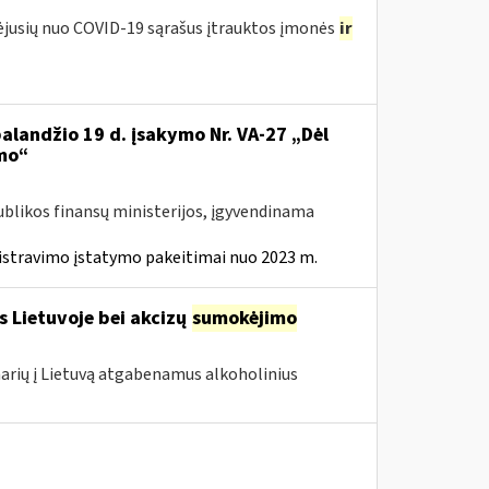
tėjusių nuo COVID-19 sąrašus įtrauktos įmonės
ir
balandžio 19 d. įsakymo Nr. VA-27 „Dėl
mo“
ublikos finansų ministerijos, įgyvendinama
istravimo įstatymo pakeitimai nuo 2023 m.
s Lietuvoje bei akcizų
sumokėjimo
 narių į Lietuvą atgabenamus alkoholinius