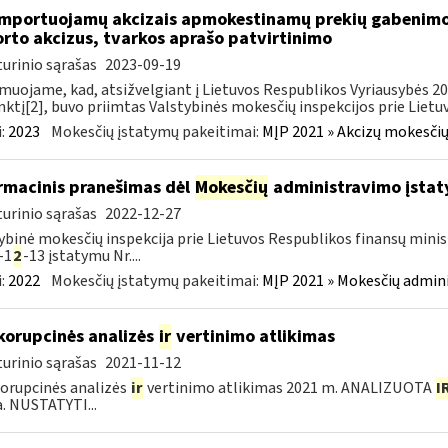
importuojamų akcizais apmokestinamų prekių gabenimo,
rto akcizus, tvarkos aprašo patvirtinimo
urinio sąrašas
2023-09-19
muojame, kad, atsižvelgiant į Lietuvos Respublikos Vyriausybės 2002
ktį[2], buvo priimtas Valstybinės mokesčių inspekcijos prie Lietuvo
:
2023
Mokesčių įstatymų pakeitimai:
MĮP 2021 » Akcizų mokesčių
rmacinis pranešimas dėl
Mokesčių
administravimo įstaty
urinio sąrašas
2022-12-27
ybinė mokesčių inspekcija prie Lietuvos Respublikos finansų minist
-1
2
-13 įstatymu Nr....
:
2022
Mokesčių įstatymų pakeitimai:
MĮP 2021 » Mokesčių admin
korupcinės analizės
ir
vertinimo atlikimas
urinio sąrašas
2021-11-12
orupcinės analizės
ir
vertinimo atlikimas 2021 m. ANALIZUOTA
I
a. NUSTATYTI...