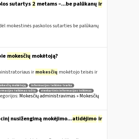
olos sutartys
2
metams –...be palūkanų
ir
 dėl mokestinės paskolos sutarties be palūkanų
pie
mokesčių
mokėtoją?
nistratoriaus ir
mokesčių
mokėtojo teisės ir
mokesčių mokėtoją
informacijos teikimo tvarka
ormacijos teikimas raštu
vienkartinis informacijos teikimas
egorijos:
Mokesčių administravimas » Mokesčių
cinį nusižengimą mokėjimo...
atidėjimo
ir