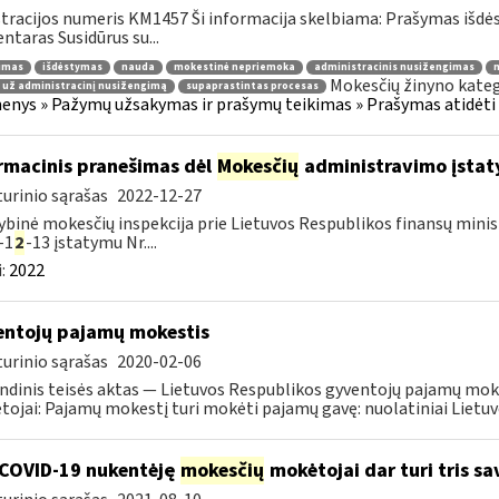
tracijos numeris KM1457 Ši informacija skelbiama: Prašymas išdė
taras Susidūrus su...
jimas
išdėstymas
nauda
mokestinė nepriemoka
administracinis nusižengimas
m
Mokesčių žinyno kateg
 už administracinį nusižengimą
supaprastintas procesas
nys » Pažymų užsakymas ir prašymų teikimas » Prašymas atidėti
rmacinis pranešimas dėl
Mokesčių
administravimo įstaty
urinio sąrašas
2022-12-27
ybinė mokesčių inspekcija prie Lietuvos Respublikos finansų minist
-1
2
-13 įstatymu Nr....
:
2022
ntojų pajamų mokestis
urinio sąrašas
2020-02-06
ndinis teisės aktas — Lietuvos Respublikos gyventojų pajamų mok
ojai: Pajamų mokestį turi mokėti pajamų gavę: nuolatiniai Lietuvos
COVID-19 nukentėję
mokesčių
mokėtojai dar turi tris s