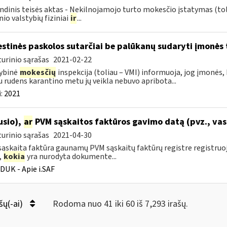
ndinis teisės aktas - Nekilnojamojo turto mokesčio įstatymas (to
nio valstybių fiziniai
ir
...
stinės paskolos sutarčiai be palūkanų sudaryti įmonės t
urinio sąrašas
2021-02-22
ybinė
mokesčių
inspekcija (toliau – VMI) informuoja, jog įmonės,
u rudens karantino metu jų veikla nebuvo apribota...
:
2021
ausio),
ar
PVM sąskaitos faktūros gavimo datą (pvz., vas
urinio sąrašas
2021-04-30
ąskaita faktūra gaunamų PVM sąskaitų faktūrų registre registru
,
kokia
yra nurodyta dokumente...
DUK - Apie i.SAF
šų(-ai)
Rodoma nuo 41 iki 60 iš 7,293 irašų.