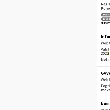
Regis
Komen
atidė
bauda
duome
Info
Web t
Valst
202
2
Metai
Gyve
Web t
Pagri
mokėt
Nuo 