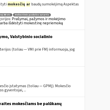
styti
mokesčių
ar
baudų sumokėjimą Aspektas
aį 88 str.
mokestinės paskolos sutartis
orijos:
Prašymai, pažymos ir mokėjimo
 arba išdėstyti mokestinę nepriemoką
mo, Valstybinio socialinio
erijos (toliau — VMI prie FM) informuoja, jog
esčio įstatymas (toliau — GPMĮ). Mokesčio
 gyventojai, ...
avaites mokesčiams be palūkanų