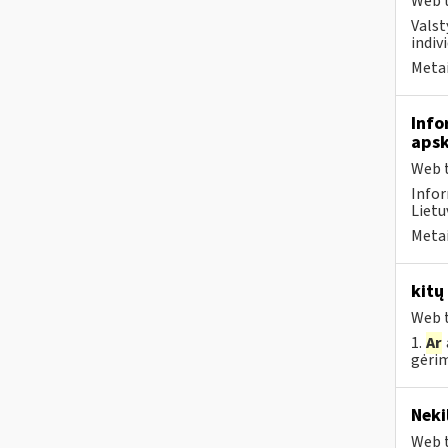
Web t
Valst
indivi
Metai
Info
apsk
Web t
Infor
Lietu
Metai
kitų
Web t
1.
Ar
gėrim
Neki
Web t