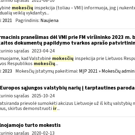
urinio sąrašas
2021-08-10
ybinė
mokesčių
inspekcija (toliau – VMI) informuoja, jog į nuken
dualią veiklą vykdantys...
:
2021
Pagrindinis:
Naujiena
rmacinis pranešimas dėl VMI prie FM viršininko 2023 m. 
aitos dokumentų papildymo tvarkos aprašo patvirtini
urinio sąrašas
2023-04-24
muojame, kad Valstybinė
mokesčių
inspekcija prie Lietuvos Resp
vos Respublikos
mokesčių
...
:
2023
Mokesčių įstatymų pakeitimai:
MĮP 2021 » Mokesčių admin
 Europos sąjungos valstybių narių į tarptautines paroda
urinio sąrašas
2025-10-24
atsiranda prievolė sumokėti akcizus Lietuvoje už iš kitų valstybių
us, skirtus demonstruoti
ir
...
lnojamojo turto mokestis
urinio sąrašas
2020-02-13