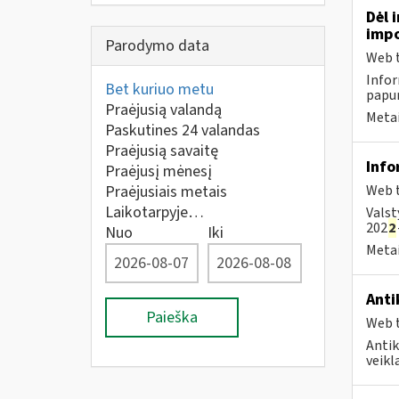
Dėl 
impo
Parodymo data
Web t
Infor
Bet kuriuo metu
papun
Praėjusią valandą
Metai
Paskutines 24 valandas
Praėjusią savaitę
Info
Praėjusį mėnesį
Praėjusiais metais
Web t
Laikotarpyje…
Valst
202
2
Nuo
Iki
Metai
Anti
Paieška
Web t
Antik
veikl