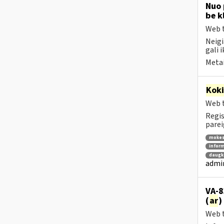
Nuo 
be k
Web t
Neigi
gali i
Metai
Kok
Web t
Regis
parei
mokes
inform
daugka
admin
VA-8
(
ar
)
Web t