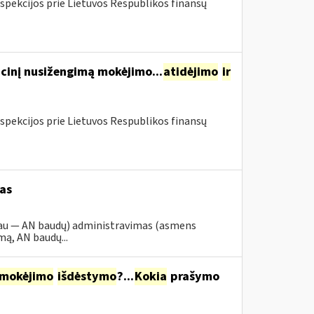
spekcijos prie Lietuvos Respublikos finansų
cinį nusižengimą mokėjimo...
atidėjimo
ir
spekcijos prie Lietuvos Respublikos finansų
as
iau — AN baudų) administravimas (asmens
ą, AN baudų...
mokėjimo
išdėstymo
?...
Kokia
prašymo