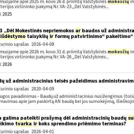
muojame apie 2025 m. kovo 26 d. priimtą Valstybinės
mokesčių
in
terijos viršininko įsakymą Nr. VA-23 „Dėl Valstybinės...
:
2025
3 „Dėl Mokestinės nepriemokos
ar
baudos už administra
išdėstymo
taisyklių
ir
formų patvirtinimo“ pakeitimo“
urinio sąrašas
2026-04-08
muojame apie 2026 m. kovo 31 d. priimtą Valstybinės
mokesčių
in
terijos viršininko įsakymą Nr. VA-26 „Dėl Valstybinės...
:
2026
ų už administracinius teisės pažeidimus administravim
urinio sąrašas
2020-04-09
ugos pavadinimas - Baudų už administracinius nusižengimus (tol
mavimas apie jam paskirtą AN baudą bei jos sumokėjimą, išieškojim
 galima pateikti prašymą dėl administracinių baudų
su
eikimo
tvarka
ir
koks sprendimo priėmimo terminas?
urinio sąrašas
2026-04-01