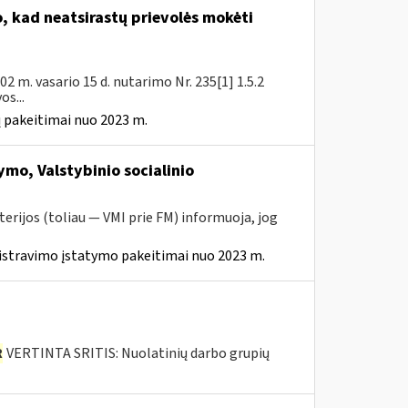
 kad neatsirastų prievolės mokėti
 m. vasario 15 d. nutarimo Nr. 235[1] 1.5.2
s...
 pakeitimai nuo 2023 m.
mo, Valstybinio socialinio
erijos (toliau — VMI prie FM) informuoja, jog
istravimo įstatymo pakeitimai nuo 2023 m.
R
VERTINTA SRITIS: Nuolatinių darbo grupių