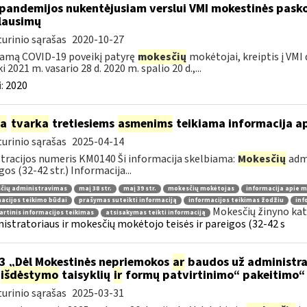
pandemijos nukentėjusiam verslui VMI mokestinės pask
lausimų
urinio sąrašas
2020-10-27
amą COVID-19 poveikį patyrę
mokesčių
mokėtojai, kreiptis į VMI
ki 2021 m. vasario 28 d. 2020 m. spalio 20 d.,...
:
2020
ia
tvarka
tretiesiems
asmenims
teikiama informacija a
urinio sąrašas
2025-04-14
tracijos numeris KM0140 Ši informacija skelbiama:
Mokesčių
admi
gos (32-42 str.) Informacija...
čių administravimas
maį 38 str.
maį 39 str.
mokesčių mokėtojas
informacija apie 
acijos teikimo būdai
prašymas suteikti informaciją
informacijos teikimas žodžiu
inf
Mokesčių žinyno kat
rtinis informacijos teikimas
atsisakymas teikti informaciją
istratoriaus ir mokesčių mokėtojo teisės ir pareigos (32-42 s
3 „Dėl Mokestinės nepriemokos
ar
baudos už administra
išdėstymo
taisyklių
ir
formų patvirtinimo“ pakeitimo“
urinio sąrašas
2025-03-31