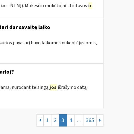
liau - NTMĮ). Mokesčio mokėtojai - Lietuvos
ir
uri dar savaitę laiko
 kurios pavasarį buvo laikomos nukentėjusiomis,
ario)?
ojama, nurodant teisingą
jos
išrašymo datą,
1
2
3
4
...
365