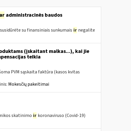
ar
administracinės baudos
susidūrėte su finansiniais sunkumais
ir
negalite
duktams (įskaitant malkas...), kai jie
mpensacijas teikia
šoma PVM sąskaita faktūra (kasos kvitas
nis:
Mokesčių pakeitimai
omikos skatinimo
ir
koronaviruso (Covid-19)