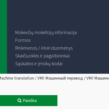
Mokesčių mokėtojų informacija
Formos
Rinkmenos / Atviri duomenys
Skaičiuoklės ir pagalbininkai
Sąskaitos ir įmokų kodai
Machine translation / VMI Машинный перевод / VMI Машин
Paieška