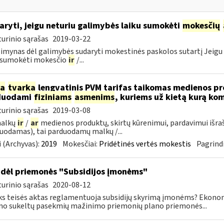
aryti, jeigu neturiu galimybės laiku sumokėti
mokesčių
urinio sąrašas
2019-03-22
imynas dėl galimybės sudaryti mokestinės paskolos sutartį Jeigu 
u sumokėti mokesčio
ir
/...
ia
tvarka
lengvatinis PVM tarifas taikomas medienos pro
duodami
fiziniams
asmenims
, kuriems už kietą kurą ko
urinio sąrašas
2019-03-08
malkų
ir
/
ar
medienos produktų, skirtų kūrenimui, pardavimui išra
uodamas), tai parduodamų malkų /...
 (Archyvas):
2019
Mokesčiai:
Pridėtinės vertės mokestis
Pagrindi
dėl priemonės "Subsidijos įmonėms"
urinio sąrašas
2020-08-12
ks teisės aktas reglamentuoja subsidijų skyrimą įmonėms? Ekon
mo sukeltų pasekmių mažinimo priemonių plano priemonės...