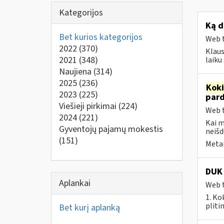
Kategorijos
Ką d
Bet kurios kategorijos
Web t
2022
(370)
Klaus
2021
(348)
laik
Naujiena
(314)
2025
(236)
Kok
2023
(225)
par
Viešieji pirkimai
(224)
Web t
2024
(221)
Kai 
Gyventojų pajamų mokestis
neišd
(151)
Metai
DUK 
Aplankai
Web t
1. Ko
pliti
Bet kurį aplanką