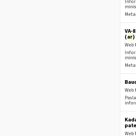
Infor
minis
Metai
VA-8
(
ar
)
Web t
Infor
minis
Metai
Baud
Web t
Pasla
infor
Kada
pat
Web t