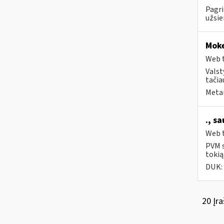
Pagri
užsie
Moke
Web t
Valst
tačia
Metai
., s
Web t
PVM s
tokią
DUK:
20 Įra