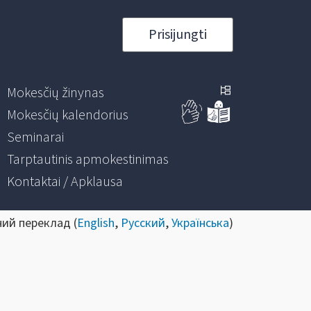
Prisijungti
Mokesčių žinynas
Mokesčių kalendorius
Seminarai
Tarptautinis apmokestinimas
Kontaktai / Apklausa
ний переклад (
English
,
Русский
,
Українська
)