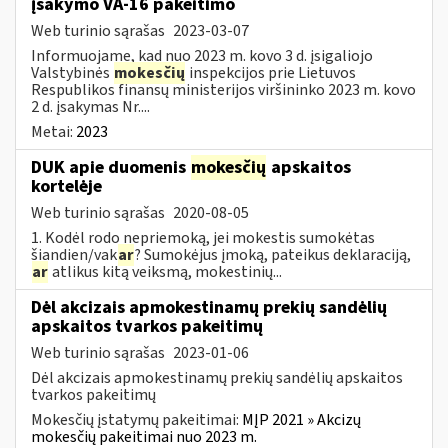
įsakymo VA-16 pakeitimo
Web turinio sąrašas
2023-03-07
Informuojame, kad nuo 2023 m. kovo 3 d. įsigaliojo
Valstybinės
mokesčių
inspekcijos prie Lietuvos
Respublikos finansų ministerijos viršininko 2023 m. kovo
2 d. įsakymas Nr....
Metai:
2023
DUK apie duomenis
mokesčių
apskaitos
kortelėje
Web turinio sąrašas
2020-08-05
1. Kodėl rodo nepriemoką, jei mokestis sumokėtas
šiandien/vak
ar
? Sumokėjus įmoką, pateikus deklaraciją,
ar
atlikus kitą veiksmą, mokestinių...
Dėl akcizais apmokestinamų prekių sandėlių
apskaitos tvarkos pakeitimų
Web turinio sąrašas
2023-01-06
Dėl akcizais apmokestinamų prekių sandėlių apskaitos
tvarkos pakeitimų
Mokesčių įstatymų pakeitimai:
MĮP 2021 » Akcizų
mokesčių pakeitimai nuo 2023 m.