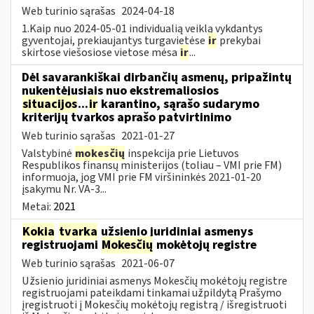
Web turinio sąrašas
2024-04-18
1.Kaip nuo 2024-05-01 individualią veiklą vykdantys
gyventojai, prekiaujantys turgavietėse
ir
prekybai
skirtose viešosiose vietose mėsa
ir
...
Dėl savarankiškai dirbančių asmenų, pripažintų
nukentėjusiais nuo ekstremaliosios
situacijos
...
ir
karantino, sąrašo sudarymo
kriterijų tvarkos aprašo patvirtinimo
Web turinio sąrašas
2021-01-27
Valstybinė
mokesčių
inspekcija prie Lietuvos
Respublikos finansų ministerijos (toliau – VMI prie FM)
informuoja, jog VMI prie FM viršininkės 2021-01-20
įsakymu Nr. VA-3...
Metai:
2021
Kokia
tvarka
užsienio juridiniai asmenys
registruojami
Mokesčių
mokėtojų registre
Web turinio sąrašas
2021-06-07
Užsienio juridiniai asmenys Mokesčių mokėtojų registre
registruojami pateikdami tinkamai užpildytą Prašymo
įregistruoti į Mokesčių mokėtojų registrą / išregistruoti