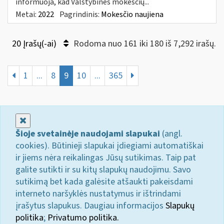
informuoja, kad Valstybinės mokesčių...
Metai:
2022
Pagrindinis:
Mokesčio naujiena
20 Įrašų(-ai)
Rodoma nuo 161 iki 180 iš 7,292 irašų.
1
...
8
9
10
...
365
Uždaryti
Šioje svetainėje naudojami slapukai
(angl.
cookies). Būtinieji slapukai įdiegiami automatiškai
ir jiems nėra reikalingas Jūsų sutikimas. Taip pat
galite sutikti ir su kitų slapukų naudojimu. Savo
sutikimą bet kada galėsite atšaukti pakeisdami
interneto naršyklės nustatymus ir ištrindami
įrašytus slapukus. Daugiau informacijos
Slapukų
politika
;
Privatumo politika.