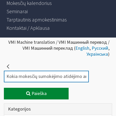
Mokesčių kalendorius
Seminarai
Tarptautinis apmokestinimas
Kontaktai / Apklausa
VMI Machine translation / VMI Машинный перевод /
VMI Машинний переклад (
English
,
Русский
,
Українська
)
Paieška
Kategorijos