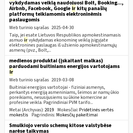
vykdydamas veiklą naudojuosi Bolt, Booking...,
Airbnb, Facebook, Google
ir
kitų panašių
platformų teikiamomis elektroninėmis
paslaugomis
Web turinio sąrašas
2025-04-30
Taip, jei esate Lietuvos Respublikos apmokestinamasis
asmuo
ir
vykdydamas ekonominę veiklą įsigyjate
elektronines paslaugas iš užsienio apmokestinamųjų
asmenų (pvz., Bolt,...
medienos produktai (įskaitant malkas)
parduodami buitiniams energijos vartotojams
ir
Web turinio sąrašas
2019-03-08
Buitiniai energijos vartotojai - fiziniai asmenys,
perkantys energiją asmeniniams, šeimos ar namų ūkio
poreikiams, nesusijusiems su ūkine komercine ar
profesine veikla. Pagrindiniai PVM tarifo...
Metai (Archyvas):
2019
Mokesčiai:
Pridėtinės vertės
mokestis
Pagrindinis:
Mokesčių pakeitimai
Smulkiojo verslo schemų kitose valstybėse
narėse taikymas