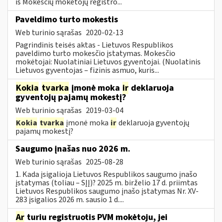
iš Mokesčių mokėtojų registro...
Paveldimo turto mokestis
Web turinio sąrašas
2020-02-13
Pagrindinis teisės aktas - Lietuvos Respublikos
paveldimo turto mokesčio įstatymas. Mokesčio
mokėtojai: Nuolatiniai Lietuvos gyventojai. (Nuolatinis
Lietuvos gyventojas – fizinis asmuo, kuris...
Kokia
tvarka
įmonė moka
ir
deklaruoja
gyventojų pajamų mokestį?
Web turinio sąrašas
2019-03-04
Kokia
tvarka
įmonė moka
ir
deklaruoja gyventojų
pajamų mokestį?
Saugumo įnašas nuo 2026 m.
Web turinio sąrašas
2025-08-28
1. Kada įsigalioja Lietuvos Respublikos saugumo įnašo
įstatymas (toliau – SĮĮ)? 2025 m. birželio 17 d. priimtas
Lietuvos Respublikos saugumo įnašo įstatymas Nr. XV-
283 įsigalios 2026 m. sausio 1 d....
Ar
turiu registruotis PVM mokėtoju, jei