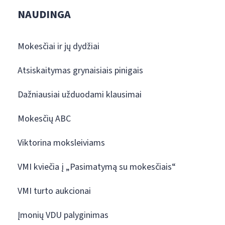
NAUDINGA
Mokesčiai ir jų dydžiai
Atsiskaitymas grynaisiais pinigais
Dažniausiai užduodami klausimai
Mokesčių ABC
Viktorina moksleiviams
VMI kviečia į „Pasimatymą su mokesčiais“
VMI turto aukcionai
Įmonių VDU palyginimas