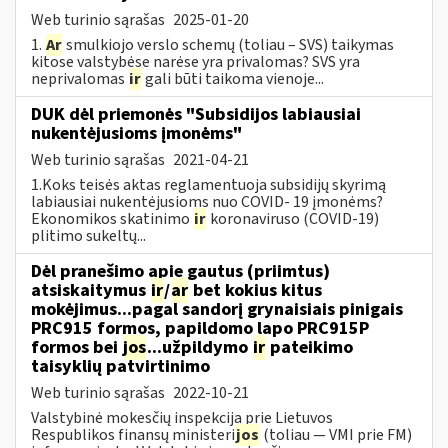
Web turinio sąrašas
2025-01-20
1.
Ar
smulkiojo verslo schemų (toliau – SVS) taikymas
kitose valstybėse narėse yra privalomas? SVS yra
neprivalomas
ir
gali būti taikoma vienoje...
DUK dėl priemonės "Subsidijos labiausiai
nukentėjusioms įmonėms"
Web turinio sąrašas
2021-04-21
1.Koks teisės aktas reglamentuoja subsidijų skyrimą
labiausiai nukentėjusioms nuo COVID- 19 įmonėms?
Ekonomikos skatinimo
ir
koronaviruso (COVID-19)
plitimo sukeltų...
Dėl pranešimo apie gautus (priimtus)
atsiskaitymus
ir
/
ar
bet kokius kitus
mokėjimus...pagal sandorį grynaisiais pinigais
PRC915 formos, papildomo lapo PRC915P
formos bei
jos
...užpildymo
ir
pateikimo
taisyklių patvirtinimo
Web turinio sąrašas
2022-10-21
Valstybinė mokesčių inspekcija prie Lietuvos
Respublikos finansų ministeri
jos
(toliau ― VMI prie FM)