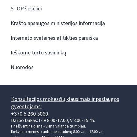
STOP šešėliui
Krašto apsaugos ministerijos informacija
Interneto svetainės atitikties paraiška
Ieškome turto savininkų
Nuorodos
Konsultacijos mokesčių klausimais ir paslaugos
gyventojams:
+370 5 260 5060
Darbo laikas: I-IV 8.00-17.00, V 8.00-15.45.
Prieššventinę dieną - viena valanda trumpiau.
Kiekvieno mėnesio antrą penktadienį 8.00 val. - 12.00 val.