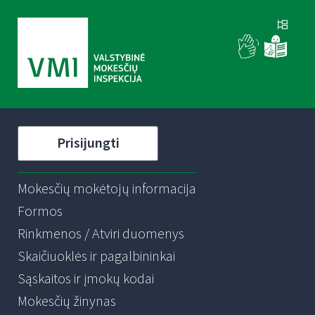
Prisijungti
Mokesčių mokėtojų informacija
Formos
Rinkmenos / Atviri duomenys
Skaičiuoklės ir pagalbininkai
Sąskaitos ir įmokų kodai
Mokesčių žinynas