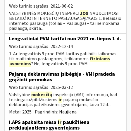
Web turinio sąrašas
2021-06-02
VALSTYBINĖS MOKESČIŲ INSPEKCI
JOS
NAUDOJIMOSI
BELAIDŽIO INTERNETO PASLAUGA SĄLYGOS 1. Belaidžio
interneto paslauga (toliau – Paslauga) – tai nemokama
paslauga, skirta...
Lengvatiniai PVM tarifai nuo 2021 m. liepos 1 d.
Web turinio sąrašas
2022-12-14
1. Ar lengvatinis 9 proc. PVM tarifas gali būti taikomas
tik maitinimo paslaugoms, teikiamoms
fiziniams
asmenims
? Ne, lengvatinis 9 proc. PVM...
Pajamų deklaravimas įsibėgėja - VMI pradeda
grąžinti permokas
Web turinio sąrašas
2025-03-12
Valstybinė
mokesčių
inspekcija (VMI) informuoja, kad
teisingai užpildžiusiems
ir
pajamų mokesčio
deklaracijas pateikusiems gyventojams, kovo 12 d....
Metai:
2025
Pagrindinis:
Naujiena
i.APS apskaita mėsa
ir
paukštiena
prekiaujantiems gyventojams