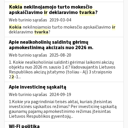
Kokia
nekilnojamojo turto mokesčio
apskaičiavimo
ir
deklaravimo
tvarka
?
Web turinio sąrašas
2019-03-04
Kokia
nekilnojamojo turto mokesčio apskaičiavimo
ir
deklaravimo
tvarka
?
Apie nealkoholinių saldintų gėrimų
apmokestinimą akcizais nuo 2026 m.
Web turinio sąrašas
2025-08-20
1. Kokie nealkoholiniai saldinti gėrimai laikomi akcizų
objektu nuo 2026 m. sausio 1 d.? Vadovaujantis Lietuvos
Respublikos akcizų įstatymo (toliau - AĮ) 3 straipsnio
2
2
-1...
Apie investicinę sąskaitą
Web turinio sąrašas
2024-09-19
1.Kokie yra pagrindiniai teisės aktai, kuriais įteisintas
investicinės sąskaitos režimas? Per investicinę sąskaitą
gaunamų pajamų apmokestinimo režimas įteisintas
Lietuvos Respublikos gyventojų...
WI-FI politika