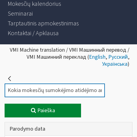
Mokesčių kalendorius
Seminarai
Tarptautinis apmokestinimas
Kontaktai / Apklausa
VMI Machine translation / VMI Машинный перевод /
VMI Машинний переклад (
English
,
Русский
,
Українська
)
Paieška
Parodymo data