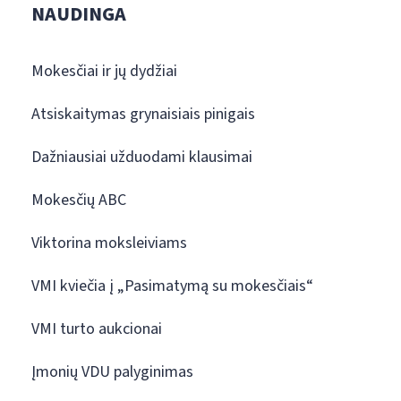
NAUDINGA
Mokesčiai ir jų dydžiai
Atsiskaitymas grynaisiais pinigais
Dažniausiai užduodami klausimai
Mokesčių ABC
Viktorina moksleiviams
VMI kviečia į „Pasimatymą su mokesčiais“
VMI turto aukcionai
Įmonių VDU palyginimas