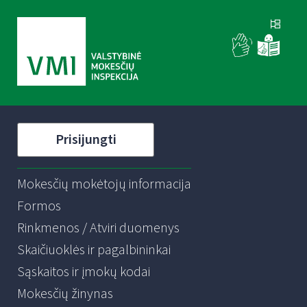
Prisijungti
Mokesčių mokėtojų informacija
Formos
Rinkmenos / Atviri duomenys
Skaičiuoklės ir pagalbininkai
Sąskaitos ir įmokų kodai
Mokesčių žinynas