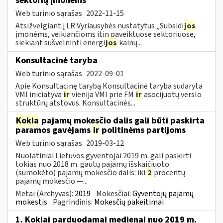
sektorių įmonėms
Web turinio sąrašas
2022-11-15
Atsižvelgiant į LR Vyriausybės nustatytus „Subsidi
jos
įmonėms, veikiančioms itin paveiktuose sektoriuose,
siekiant sušvelninti energi
jos
kainų...
Konsultacinė taryba
Web turinio sąrašas
2022-09-01
Apie Konsultacinę tarybą Konsultacinė taryba sudaryta
VMI iniciatyva
ir
vienija VMI prie FM
ir
asocijuotų verslo
struktūrų atstovus. Konsultacinės...
Kokia
pajamų mokesčio dalis gali būti paskirta
paramos gavėjams
ir
politinėms partijoms
Web turinio sąrašas
2019-03-12
Nuolatiniai Lietuvos gyventojai 2019 m. gali paskirti
tokias nuo 2018 m. gautų pajamų išskaičiuoto
(sumokėto) pajamų mokesčio dalis: iki
2
procentų
pajamų mokesčio —...
Metai (Archyvas):
2019
Mokesčiai:
Gyventojų pajamų
mokestis
Pagrindinis:
Mokesčių pakeitimai
1. Kokiai parduodamai medienai nuo 2019 m.