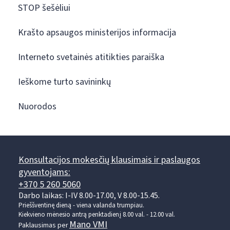
STOP šešėliui
Krašto apsaugos ministerijos informacija
Interneto svetainės atitikties paraiška
Ieškome turto savininkų
Nuorodos
Konsultacijos mokesčių klausimais ir paslaugos
gyventojams:
+370 5 260 5060
Darbo laikas: I-IV 8.00-17.00, V 8.00-15.45.
Prieššventinę dieną - viena valanda trumpiau.
Kiekvieno mėnesio antrą penktadienį 8.00 val. - 12.00 val.
Mano VMI
Paklausimas per