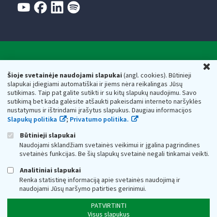
Valstybinė mokesčių inspekcija prie Lietuvos
U
Respublikos finansų ministerijos
Šioje svetainėje naudojami slapukai
(angl. cookies). Būtinieji
slapukai įdiegiami automatiškai ir jiems nėra reikalingas Jūsų
Biudžetinė įstaiga. Juridinio asmens kodas — 188659752,
sutikimas. Taip pat galite sutikti ir su kitų slapukų naudojimu. Savo
adresas: Vasario 16-osios g. 14, 01107 Vilnius, Lietuva, el.paštas:
sutikimą bet kada galėsite atšaukti pakeisdami interneto naršyklės
vmi@vmi.lt
, E. pristatymo dėžutės adresas 188659752
nustatymus ir ištrindami įrašytus slapukus. Daugiau informacijos
Duomenys apie Valstybinę mokesčių inspekciją prie Lietuvos
Slapukų politika
;
Privatumo politika.
Respublikos finansų ministerijos kaupiami ir saugomi Juridinių
asmenų registre
Būtinieji slapukai
Naudojami sklandžiam svetainės veikimui ir įgalina pagrindines
svetainės funkcijas. Be šių slapukų svetainė negali tinkamai veikti.
Analitiniai slapukai
Renka statistinę informaciją apie svetainės naudojimą ir
naudojami Jūsų naršymo patirties gerinimui.
PATVIRTINTI
Visus slapukus