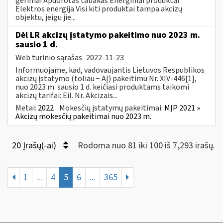
gėrimai Apdorotas tabakas Energiniai produktai
Elektros energija Visi kiti produktai tampa akcizų
objektu, jeigu jie...
Dėl LR akcizų įstatymo pakeitimo nuo 2023 m.
sausio 1 d.
Web turinio sąrašas
2022-11-23
Informuojame, kad, vadovaujantis Lietuvos Respublikos
akcizų įstatymo (toliau − AĮ) pakeitimu Nr. XIV-446[1],
nuo 2023 m. sausio 1 d. keičiasi produktams taikomi
akcizų tarifai: Eil. Nr. Akcizais...
Metai:
2022
Mokesčių įstatymų pakeitimai:
MĮP 2021 »
Akcizų mokesčių pakeitimai nuo 2023 m.
20 Įrašų(-ai)
Rodoma nuo 81 iki 100 iš 7,293 irašų.
1
...
4
5
6
...
365