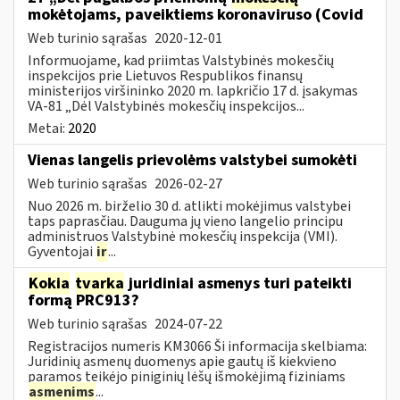
mokėtojams, paveiktiems koronaviruso (Covid
Web turinio sąrašas
2020-12-01
Informuojame, kad priimtas Valstybinės mokesčių
inspekcijos prie Lietuvos Respublikos finansų
ministerijos viršininko 2020 m. lapkričio 17 d. įsakymas
VA-81 „Dėl Valstybinės mokesčių inspekcijos...
Metai:
2020
Vienas langelis prievolėms valstybei sumokėti
Web turinio sąrašas
2026-02-27
Nuo 2026 m. birželio 30 d. atlikti mokėjimus valstybei
taps paprasčiau. Dauguma jų vieno langelio principu
administruos Valstybinė mokesčių inspekcija (VMI).
Gyventojai
ir
...
Kokia
tvarka
juridiniai asmenys turi pateikti
formą PRC913?
Web turinio sąrašas
2024-07-22
Registracijos numeris KM3066 Ši informacija skelbiama:
Juridinių asmenų duomenys apie gautų iš kiekvieno
paramos teikėjo piniginių lėšų išmokėjimą fiziniams
asmenims
...