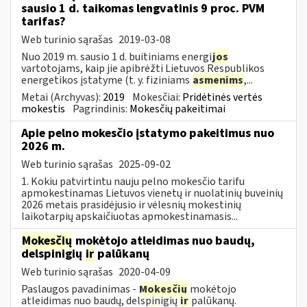
sausio 1 d. taikomas lengvatinis 9 proc. PVM
tarifas?
Web turinio sąrašas
2019-03-08
Nuo 2019 m. sausio 1 d. buitiniams energi
jos
vartotojams, kaip jie apibrėžti Lietuvos Respublikos
energetikos įstatyme (t. y. fiziniams
asmenims
,...
Metai (Archyvas):
2019
Mokesčiai:
Pridėtinės vertės
mokestis
Pagrindinis:
Mokesčių pakeitimai
Apie pelno mokesčio įstatymo pakeitimus nuo
2026 m.
Web turinio sąrašas
2025-09-02
1. Kokiu patvirtintu nauju pelno mokesčio tarifu
apmokestinamas Lietuvos vienetų ir nuolatinių buveinių
2026 metais prasidėjusio ir vėlesnių mokestinių
laikotarpių apskaičiuotas apmokestinamasis...
Mokesčių
mokėtojo atleidimas nuo baudų,
delspinigių
ir
palūkanų
Web turinio sąrašas
2020-04-09
Paslaugos pavadinimas -
Mokesčių
mokėtojo
atleidimas nuo baudų, delspinigių
ir
palūkanų.