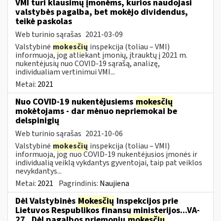
VMI turi klausimų įmonėms, kurios naudojasi
valstybės pagalba, bet mokėjo dividendus,
teikė paskolas
Web turinio sąrašas
2021-03-09
Valstybinė
mokesčių
inspekcija (toliau – VMI)
informuoja, jog atliekant įmonių, įtrauktų į 2021 m.
nukentėjusių nuo COVID-19 sąrašą, analizę,
individualiam vertinimui VMI...
Metai:
2021
Nuo COVID-19 nukentėjusiems
mokesčių
mokėtojams - dar mėnuo nepriemokai be
delspinigių
Web turinio sąrašas
2021-10-06
Valstybinė
mokesčių
inspekcija (toliau – VMI)
informuoja, jog nuo COVID-19 nukentėjusios įmonės ir
individualią veiklą vykdantys gyventojai, taip pat veiklos
nevykdantys...
Metai:
2021
Pagrindinis:
Naujiena
Dėl Valstybinės
Mokesčių
Inspekcijos prie
Lietuvos Respublikos finansų ministerijos...VA-
27 „Dėl pagalbos priemonių
mokesčių