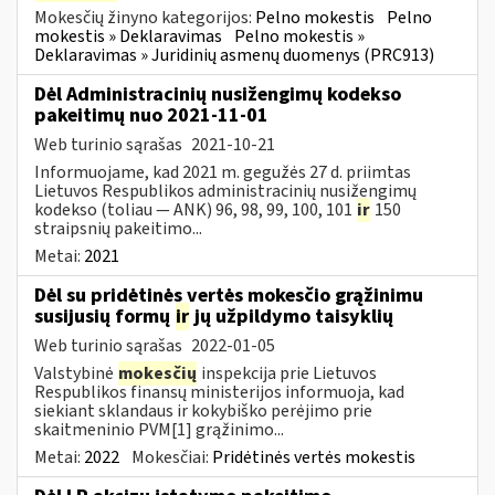
Mokesčių žinyno kategorijos:
Pelno mokestis
Pelno
mokestis » Deklaravimas
Pelno mokestis »
Deklaravimas » Juridinių asmenų duomenys (PRC913)
Dėl Administracinių nusižengimų kodekso
pakeitimų nuo 2021-11-01
Web turinio sąrašas
2021-10-21
Informuojame, kad 2021 m. gegužės 27 d. priimtas
Lietuvos Respublikos administracinių nusižengimų
kodekso (toliau — ANK) 96, 98, 99, 100, 101
ir
150
straipsnių pakeitimo...
Metai:
2021
Dėl su pridėtinės vertės mokesčio grąžinimu
susijusių formų
ir
jų užpildymo taisyklių
Web turinio sąrašas
2022-01-05
Valstybinė
mokesčių
inspekcija prie Lietuvos
Respublikos finansų ministerijos informuoja, kad
siekiant sklandaus ir kokybiško perėjimo prie
skaitmeninio PVM[1] grąžinimo...
Metai:
2022
Mokesčiai:
Pridėtinės vertės mokestis