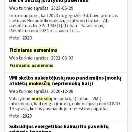
Dėl LR akcizų įstatymo pakeitimo
Web turinio sąrašas
2023-05-29
Informuojame, kad 2023 m. gegužės 9 d. buvo priimtas
Lietuvos Respublikos akcizų įstatymo (toliau - AĮ)
pakeitimas Nr. XIV-1933[1] (toliau - Pakeitimas).
Pakeitimu nuo 2024 m. sausio 1 d.: ...
Metai:
2023
Fiziniams
asmenims
Web turinio sąrašas
2021-06-03
Fiziniams
asmenims
VMI skelbs nukentėjusių nuo pandemijos įmonių
atidėtų
mokesčių
nepriemoką kai ji
Web turinio sąrašas
2020-12-08
Valstybinė
mokesčių
inspekcija (toliau – VMI)
informuoja, kad rengia įmonių, nukentėjusių nuo COVID-
19 sąrašą, kurios pasinaudojo mokestine pagalba...
Metai:
2020
Subsidijos energetikos kainų itin paveiktų