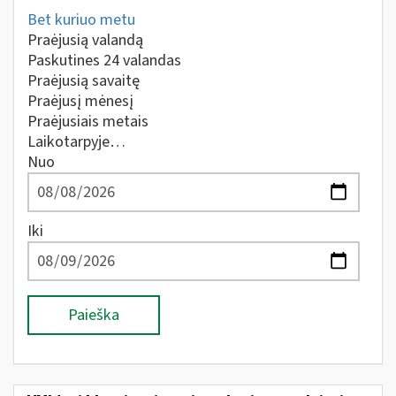
Bet kuriuo metu
Praėjusią valandą
Paskutines 24 valandas
Praėjusią savaitę
Praėjusį mėnesį
Praėjusiais metais
Laikotarpyje…
Nuo
Iki
Paieška