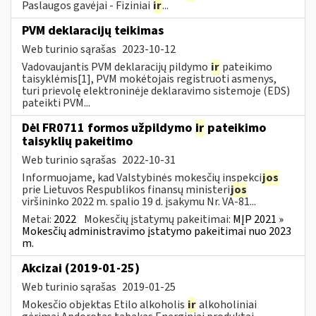
Paslaugos gavėjai - Fiziniai
ir
...
PVM deklaracijų teikimas
Web turinio sąrašas
2023-10-12
Vadovaujantis PVM deklaracijų pildymo
ir
pateikimo
taisyklėmis[1], PVM mokėtojais registruoti asmenys,
turi prievolę elektroninėje deklaravimo sistemoje (EDS)
pateikti PVM...
Dėl FR0711 formos užpildymo
ir
pateikimo
taisyklių pakeitimo
Web turinio sąrašas
2022-10-31
Informuojame, kad Valstybinės mokesčių inspekci
jos
prie Lietuvos Respublikos finansų ministeri
jos
viršininko 2022 m. spalio 19 d. įsakymu Nr. VA-81...
Metai:
2022
Mokesčių įstatymų pakeitimai:
MĮP 2021 »
Mokesčių administravimo įstatymo pakeitimai nuo 2023
m.
Akcizai (2019-01-25)
Web turinio sąrašas
2019-01-25
Mokesčio objektas Etilo alkoholis
ir
alkoholiniai