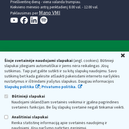
Prieššventinę dieną - viena valanda trumpiau.
Kiekvieno mėnesio antrą penktadienį 8.00 val. - 12.00 val.
Mano VMI
Paklausimas per
Valstybinė mokesčių inspekcija prie Lietuvos
U
Respublikos finansų ministerijos
Šioje svetainėje naudojami slapukai
(angl. cookies). Būtinieji
slapukai įdiegiami automatiškai ir jiems nėra reikalingas Jūsų
Biudžetinė įstaiga. Juridinio asmens kodas — 188659752,
sutikimas. Taip pat galite sutikti ir su kitų slapukų naudojimu. Savo
adresas: Vasario 16-osios g. 14, 01107 Vilnius, Lietuva, el.paštas:
sutikimą bet kada galėsite atšaukti pakeisdami interneto naršyklės
vmi@vmi.lt
, E. pristatymo dėžutės adresas 188659752
nustatymus ir ištrindami įrašytus slapukus. Daugiau informacijos
Duomenys apie Valstybinę mokesčių inspekciją prie Lietuvos
Slapukų politika
;
Privatumo politika.
Respublikos finansų ministerijos kaupiami ir saugomi Juridinių
asmenų registre
Būtinieji slapukai
Naudojami sklandžiam svetainės veikimui ir įgalina pagrindines
svetainės funkcijas. Be šių slapukų svetainė negali tinkamai veikti.
Analitiniai slapukai
Renka statistinę informaciją apie svetainės naudojimą ir
naudojami Jūsų naršymo patirties gerinimui.