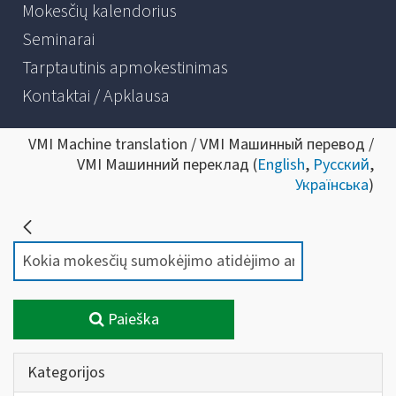
Mokesčių kalendorius
Seminarai
Tarptautinis apmokestinimas
Kontaktai / Apklausa
VMI Machine translation / VMI Машинный перевод /
VMI Машинний переклад (
English
,
Русский
,
Українська
)
Paieška
Kategorijos