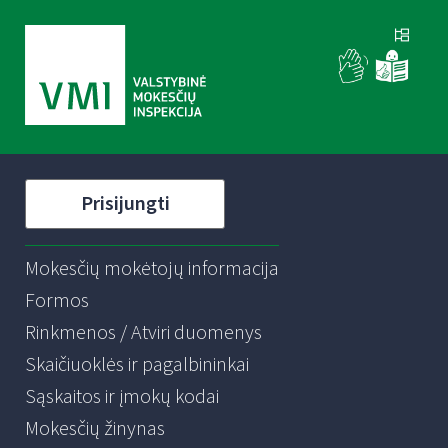
Prisijungti
Mokesčių mokėtojų informacija
Formos
Rinkmenos / Atviri duomenys
Skaičiuoklės ir pagalbininkai
Sąskaitos ir įmokų kodai
Mokesčių žinynas