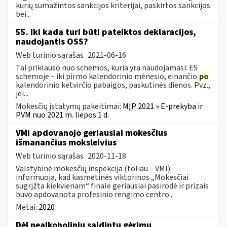
kurių sumažintos sankcijos kriterijai, paskirtos sankcijos
bei...
55. Iki kada turi būti pateiktos deklaracijos,
naudojantis OSS?
Web turinio sąrašas
2021-06-16
Tai priklauso nuo schemos, kuria yra naudojamasi: ES
schemoje – iki pirmo kalendorinio mėnesio, einančio
po
kalendorinio ketvirčio pabaigos, paskutinės dienos. Pvz.,
jei...
Mokesčių įstatymų pakeitimai:
MĮP 2021 » E-prekyba ir
PVM nuo 2021 m. liepos 1 d.
VMI apdovanojo geriausiai mokesčius
išmanančius moksleivius
Web turinio sąrašas
2020-11-18
Valstybinė mokesčių inspekcija (toliau – VMI)
informuoja, kad kasmetinės viktorinos „Mokesčiai
sugrįžta kiekvienam“ finale geriausiai pasirodė ir prizais
buvo apdovanota profesinio rengimo centro...
Metai:
2020
Dėl nealkoholinių saldintų gėrimų