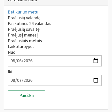
Bet kuriuo metu
Praėjusią valandą
Paskutines 24 valandas
Praėjusią savaitę
Praėjusį mėnesį
Praėjusiais metais
Laikotarpyje…
Nuo
Iki
Paieška