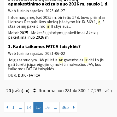
apmokestinimo akcizais nuo 2026 m. sausio 1 d.
Web turinio sąrašas
2025-06-27
Informuojame, kad 2025 m. birželio 17 d. buvo priimtas
Lietuvos Respublikos akcizų įstatymo Nr. IX-569 1,
2
, 3
straipsnių pakeitimo
ir
II skyriaus...
Metai:
2025
Mokesčių įstatymų pakeitimai:
Akcizų
pakeitimai nuo 2026 m.
1. Kada taikomos FATCA taisyklės?
Web turinio sąrašas
2021-06-02
Jeigu asmuo yra JAV pilietis
ar
gyventojas
ir
dėl to jis
gali turėti įsipareigojimų mokėti mokesčius JAV, bus
taikomos FATCA taisyklės...
DUK:
DUK - FATCA
20 Įrašų(-ai)
Rodoma nuo 281 iki 300 iš 7,293 irašų.
1
...
14
15
16
...
365