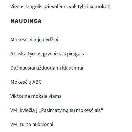
Vienas langelis prievolėms valstybei sumokėti
NAUDINGA
Mokesčiai ir jų dydžiai
Atsiskaitymas grynaisiais pinigais
Dažniausiai užduodami klausimai
Mokesčių ABC
Viktorina moksleiviams
VMI kviečia į „Pasimatymą su mokesčiais“
VMI turto aukcionai