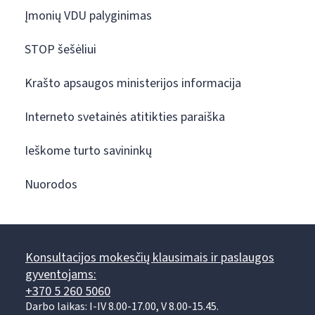
Įmonių VDU palyginimas
STOP šešėliui
Krašto apsaugos ministerijos informacija
Interneto svetainės atitikties paraiška
Ieškome turto savininkų
Nuorodos
Konsultacijos mokesčių klausimais ir paslaugos
gyventojams:
+370 5 260 5060
Darbo laikas: I-IV 8.00-17.00, V 8.00-15.45.