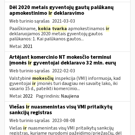
Dėl 2020 metais gyventojų gautų palūkanų
apmokestinimo
ir
deklaravimo
Web turinio sąrašas
2021-03-03
Paaiškiname,
kokia
tvarka
apmokestinamos
ir
deklaruojamos 2020 metais gyventojų gautos
palūkanos: 1. Kai palūkanos gautos...
Metai:
2021
Artėjant komercinio NT mokesčio terminui
įmonės
ir
gyventojai deklaravo 32 mln. eurų
Web turinio sąrašas
2022-02-03
Valstybinė
mokesčių
inspekcija (VMI) informuoja, kad
gyventojai
ir
įmonės turi daugiau nei savaitę lako, iki
vasario 15 d., pateikti komercinio...
Metai:
2022
Pagrindinis:
Naujiena
Viešas
ir
nuasmenintas visų VMI pritaikytų
sankcijų registras
Web turinio sąrašas
2023-08-08
Viešas
ir
nuasmenintas visų VMI pritaikytų sankcijų
registras, kuriame nurodomi pažeidimo/priežasčių, dėl