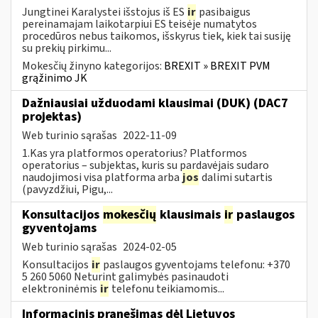
Jungtinei Karalystei išstojus iš ES
ir
pasibaigus
pereinamajam laikotarpiui ES teisėje numatytos
procedūros nebus taikomos, išskyrus tiek, kiek tai susiję
su prekių pirkimu...
Mokesčių žinyno kategorijos:
BREXIT » BREXIT PVM
grąžinimo JK
Dažniausiai užduodami klausimai (DUK) (DAC7
projektas)
Web turinio sąrašas
2022-11-09
1.Kas yra platformos operatorius? Platformos
operatorius – subjektas, kuris su pardavėjais sudaro
naudojimosi visa platforma arba
jos
dalimi sutartis
(pavyzdžiui, Pigu,...
Konsultacijos
mokesčių
klausimais
ir
paslaugos
gyventojams
Web turinio sąrašas
2024-02-05
Konsultacijos
ir
paslaugos gyventojams telefonu: +370
5 260 5060 Neturint galimybės pasinaudoti
elektroninėmis
ir
telefonu teikiamomis...
Informacinis pranešimas dėl Lietuvos