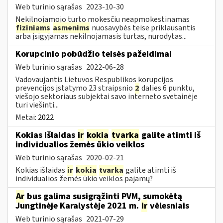
Web turinio sąrašas
2023-10-30
Nekilnojamojo turto mokesčiu neapmokestinamas
fiziniams
asmenims
nuosavybės teise priklausantis
arba įsigyjamas nekilnojamasis turtas, nurodytas...
Korupcinio pobūdžio teisės pažeidimai
Web turinio sąrašas
2022-06-28
Vadovaujantis Lietuvos Respublikos korupcijos
prevencijos įstatymo 23 straipsnio
2
dalies 6 punktu,
viešojo sektoriaus subjektai savo interneto svetainėje
turi viešinti...
Metai:
2022
Kokias išlaidas
ir
kokia
tvarka
galite atimti iš
individualios žemės ūkio veiklos
Web turinio sąrašas
2020-02-21
Kokias išlaidas
ir
kokia
tvarka
galite atimti iš
individualios žemės ūkio veiklos pajamų?
Ar
bus galima susigrąžinti PVM, sumokėtą
Jungtinėje Karalystėje 2021 m.
ir
vėlesniais
Web turinio sąrašas
2021-07-29