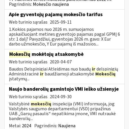
Pagrindinis:
Mokesčio naujiena
Apie gyventojų pajamų mokesčio tarifus
Web turinio sąrašas
2025-09-11
1.Kokios pajamos nuo 2026 m. sumuojamos
apskaičiuojant metines gyventojo pajamas pagal GPMĮ 6
str. 1 dalį? Pavyzdžiui, gyventojas 2026 m. gavo: X Eur
darbo užmokesčio, Y Eur pajamų iš mažosios...
Mokesčių
mokėtojų atsakomybė
Web turinio sąrašas
2020-04-07
Baudos Delspinigiai Atleidimas nuo baudų
ir
delspinigių
Administracinė
ir
baudžiamoji atsakomybė
Mokesčių
įstatymų...
Naujo banderolių gamintojo VMI ieško užsienyje
Web turinio sąrašas
2024-09-30
Valstybinė
mokesčių
inspekcija (VMI) informuoja, jog
Valstybės saugumo departamentui (VSD) pripažinus
UAB „Garsų pasaulis“ nepatikima įmone, VMI nutraukė
banderolių...
Metai:
2024
Pagrindinis:
Naujiena