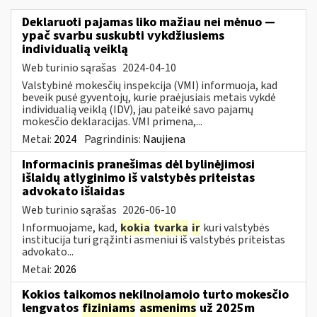
Deklaruoti pajamas liko mažiau nei mėnuo —
ypač svarbu suskubti vykdžiusiems
individualią veiklą
Web turinio sąrašas
2024-04-10
Valstybinė mokesčių inspekcija (VMI) informuoja, kad
beveik pusė gyventojų, kurie praėjusiais metais vykdė
individualią veiklą (IDV), jau pateikė savo pajamų
mokesčio deklaracijas. VMI primena,...
Metai:
2024
Pagrindinis:
Naujiena
Informacinis pranešimas dėl bylinėjimosi
išlaidų atlyginimo iš valstybės priteistas
advokato išlaidas
Web turinio sąrašas
2026-06-10
Informuojame, kad,
kokia
tvarka
ir
kuri valstybės
institucija turi grąžinti asmeniui iš valstybės priteistas
advokato...
Metai:
2026
Kokios taikomos nekilnojamojo turto mokesčio
lengvatos
fiziniams
asmenims
už 2025m