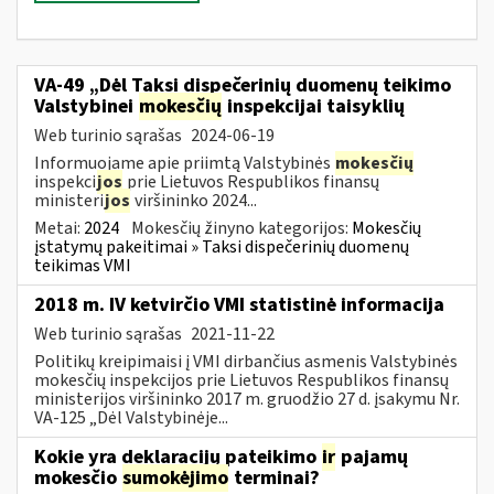
VA-49 „Dėl Taksi dispečerinių duomenų teikimo
Valstybinei
mokesčių
inspekcijai taisyklių
Web turinio sąrašas
2024-06-19
Informuojame apie priimtą Valstybinės
mokesčių
inspekci
jos
prie Lietuvos Respublikos finansų
ministeri
jos
viršininko 2024...
Metai:
2024
Mokesčių žinyno kategorijos:
Mokesčių
įstatymų pakeitimai » Taksi dispečerinių duomenų
teikimas VMI
2018 m. IV ketvirčio VMI statistinė informacija
Web turinio sąrašas
2021-11-22
Politikų kreipimaisi į VMI dirbančius asmenis Valstybinės
mokesčių inspekcijos prie Lietuvos Respublikos finansų
ministerijos viršininko 2017 m. gruodžio 27 d. įsakymu Nr.
VA-125 „Dėl Valstybinėje...
Kokie yra deklaracijų pateikimo
ir
pajamų
mokesčio
sumokėjimo
terminai?