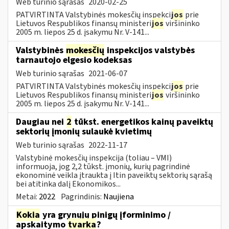
Web turinio sąrašas
2020-02-25
PATVIRTINTA Valstybinės mokesčių inspekci
jos
prie
Lietuvos Respublikos finansų ministeri
jos
viršininko
2005 m. liepos 25 d. įsakymu Nr. V-141...
Valstybinės
mokesčių
inspekcijos valstybės
tarnautojo elgesio kodeksas
Web turinio sąrašas
2021-06-07
PATVIRTINTA Valstybinės mokesčių inspekci
jos
prie
Lietuvos Respublikos finansų ministeri
jos
viršininko
2005 m. liepos 25 d. įsakymu Nr. V-141...
Daugiau nei
2
tūkst. energetikos kainų paveiktų
sektorių įmonių sulaukė kvietimų
Web turinio sąrašas
2022-11-17
Valstybinė mokesčių inspekcija (toliau – VMI)
informuoja, jog 2,2 tūkst. įmonių, kurių pagrindinė
ekonominė veikla įtraukta į Itin paveiktų sektorių sąrašą
bei atitinka dalį Ekonomikos...
Metai:
2022
Pagrindinis:
Naujiena
Kokia
yra grynųjų pinigų įforminimo /
apskaitymo
tvarka
?