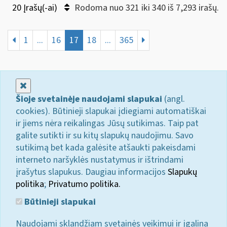
20 Įrašų(-ai)
Rodoma nuo 321 iki 340 iš 7,293 irašų.
1
...
16
17
18
...
365
Uždaryti
Šioje svetainėje naudojami slapukai
(angl.
cookies). Būtinieji slapukai įdiegiami automatiškai
ir jiems nėra reikalingas Jūsų sutikimas. Taip pat
galite sutikti ir su kitų slapukų naudojimu. Savo
sutikimą bet kada galėsite atšaukti pakeisdami
interneto naršyklės nustatymus ir ištrindami
įrašytus slapukus. Daugiau informacijos
Slapukų
politika
;
Privatumo politika.
Būtinieji slapukai
Naudojami sklandžiam svetainės veikimui ir įgalina