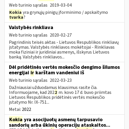
Web turinio sąrašas
2019-03-04
Kokia
yra grynųjų pinigų įforminimo / apskaitymo
tvarka
?
Valstybės rinkliava
Web turinio sąrašas
2020-02-27
Pagrindinis teisės aktas - Lietuvos Respublikos rinkliavų
įstatymas. Valstybės rinkliavos mokėtojai - Rinkliavas
moka fiziniai ir juridiniai asmenys, išskyrus Lietuvos
banką. Valstybės rinkliavos...
Dėl pridėtinės vertės mokesčio dengimo šilumos
energijai
ir
karštam vandeniui iš
Web turinio sąrašas
2022-03-23
Dažniausiai užduodamus klausimus rasite čia.
Informuojame, kad 202
2
m. kovo 17 d. buvo priimtas
Lietuvos Respublikos pridėtinės vertės mokesčio
įstatymo Nr. IX-751...
Metai:
2022
Kokia
yra asocijuotų asmenų tarpusavio
sandorių arba ūkinių operacijų ataskaitos...