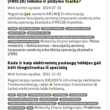
(FR0528) teikimo
ir
pildymo
tvarka
?
Web turinio sąrašas
2024-07-16
Registraci
jos
numeris KM140
2
Ši informacija
skelbiama: Asocijuotų asmenų tarpusavio sandorių arba
ūkinių operacijų ataskaita (FR0528) Aspektas...
fr0528
pelno mokestis
teikimo terminas
asocijuotas asmuo
pmį 2 str. 8 d.
pmį 50 str. 2 d. 1 p.
asocijuotų asmenų tarpusavio sandorių arba ūkinių operacijų ataskaita
Mokesčių žinyno kategorijos:
Pelno
nedeklaruojamos sumos
mokestis » Deklaravimas » Asocijuotų asmenų
tarpusavio sandorių arba ūkinių operacijų ataskaita
(FR05
Kada
ir
kaip elektroninių paslaugų teikėjas gali
būti išregistruotas iš specialią
Web turinio sąrašas
2021-11-01
Registracijos numeris KM1059 Ši informacija skelbiama:
Telekomunikacijų, radijo
ir
televizijos transliavimo
ir
(arba) elektroniniu būdu teikiamų...
pvm
radijo
telekomunikacijų
televizijos
transliavimo
elektroninės paslaugos
pvmį 115-5 str
speciali schema
elektroniniu būdu teikiamos paslaugos
speciali apmokestinimo schema
Mokesčių žinyno kategorijos:
Pridėtinės
pvm schema
oss