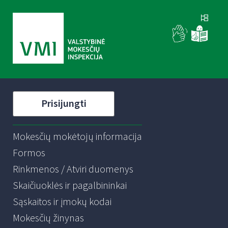
Prisijungti
Mokesčių mokėtojų informacija
Formos
Rinkmenos / Atviri duomenys
Skaičiuoklės ir pagalbininkai
Sąskaitos ir įmokų kodai
Mokesčių žinynas