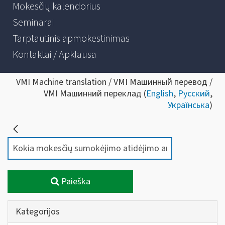
Mokesčių kalendorius
Seminarai
Tarptautinis apmokestinimas
Kontaktai / Apklausa
VMI Machine translation / VMI Машинный перевод /
VMI Машинний переклад (
English
,
Русский
,
Українська
)
Paieška
Kategorijos