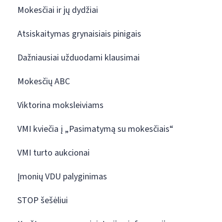
Mokesčiai ir jų dydžiai
Atsiskaitymas grynaisiais pinigais
Dažniausiai užduodami klausimai
Mokesčių ABC
Viktorina moksleiviams
VMI kviečia į „Pasimatymą su mokesčiais“
VMI turto aukcionai
Įmonių VDU palyginimas
STOP šešėliui