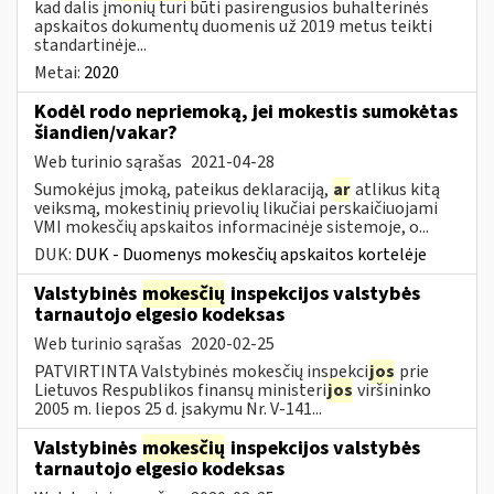
kad dalis įmonių turi būti pasirengusios buhalterinės
apskaitos dokumentų duomenis už 2019 metus teikti
standartinėje...
Metai:
2020
Kodėl rodo nepriemoką, jei mokestis sumokėtas
šiandien/vakar?
Web turinio sąrašas
2021-04-28
Sumokėjus įmoką, pateikus deklaraciją,
ar
atlikus kitą
veiksmą, mokestinių prievolių likučiai perskaičiuojami
VMI mokesčių apskaitos informacinėje sistemoje, o...
DUK:
DUK - Duomenys mokesčių apskaitos kortelėje
Valstybinės
mokesčių
inspekcijos valstybės
tarnautojo elgesio kodeksas
Web turinio sąrašas
2020-02-25
PATVIRTINTA Valstybinės mokesčių inspekci
jos
prie
Lietuvos Respublikos finansų ministeri
jos
viršininko
2005 m. liepos 25 d. įsakymu Nr. V-141...
Valstybinės
mokesčių
inspekcijos valstybės
tarnautojo elgesio kodeksas