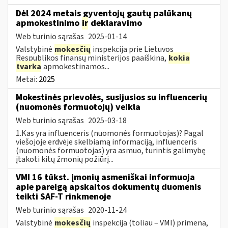
Dėl 2024 metais gyventojų gautų palūkanų
apmokestinimo
ir
deklaravimo
Web turinio sąrašas
2025-01-14
Valstybinė
mokesčių
inspekcija prie Lietuvos
Respublikos finansų ministerijos paaiškina,
kokia
tvarka
apmokestinamos...
Metai:
2025
Mokestinės prievolės, susijusios su influencerių
(nuomonės formuotojų) veikla
Web turinio sąrašas
2025-03-18
1.Kas yra influenceris (nuomonės formuotojas)? Pagal
viešojoje erdvėje skelbiamą informaciją, influenceris
(nuomonės formuotojas) yra asmuo, turintis galimybę
įtakoti kitų žmonių požiūrį...
VMI 16 tūkst. įmonių asmeniškai informuoja
apie pareigą apskaitos dokumentų duomenis
teikti SAF-T rinkmenoje
Web turinio sąrašas
2020-11-24
Valstybinė
mokesčių
inspekcija (toliau – VMI) primena,