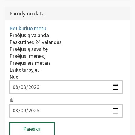
Parodymo data
Bet kuriuo metu
Praėjusią valandą
Paskutines 24 valandas
Praėjusią savaitę
Praėjusį mėnesį
Praėjusiais metais
Laikotarpyje…
Nuo
Iki
Paieška