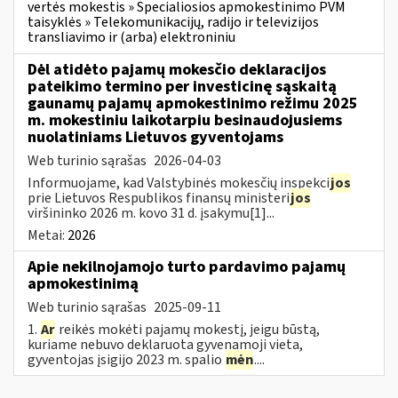
vertės mokestis » Specialiosios apmokestinimo PVM
taisyklės » Telekomunikacijų, radijo ir televizijos
transliavimo ir (arba) elektroniniu
Dėl atidėto pajamų mokesčio deklaracijos
pateikimo termino per investicinę sąskaitą
gaunamų pajamų apmokestinimo režimu 2025
m. mokestiniu laikotarpiu besinaudojusiems
nuolatiniams Lietuvos gyventojams
Web turinio sąrašas
2026-04-03
Informuojame, kad Valstybinės mokesčių inspekci
jos
prie Lietuvos Respublikos finansų ministeri
jos
viršininko 2026 m. kovo 31 d. įsakymu[1]...
Metai:
2026
Apie nekilnojamojo turto pardavimo pajamų
apmokestinimą
Web turinio sąrašas
2025-09-11
1.
Ar
reikės mokėti pajamų mokestį, jeigu būstą,
kuriame nebuvo deklaruota gyvenamoji vieta,
gyventojas įsigijo 2023 m. spalio
mėn
....