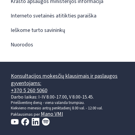
Krašto apsaugos ministerijos informacija
Interneto svetainės atitikties paraiška
Ieškome turto savininkų
Nuorodos
Konsultacijos mokesčių klausimais ir paslaugos
gyventojams:
+370 5 260 5060
Darbo laikas: I-IV 8.00-17.00, V 8.00-15.45.
Prieššventinę dieną - viena valanda trumpiau.
Kiekvieno mėnesio antrą penktadienį 8.00 val. - 12.00 val.
Mano VMI
Paklausimas per