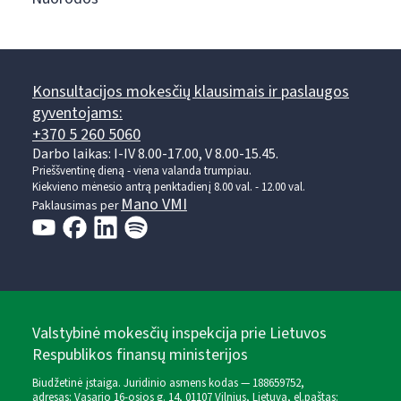
Konsultacijos mokesčių klausimais ir paslaugos
gyventojams:
+370 5 260 5060
Darbo laikas: I-IV 8.00-17.00, V 8.00-15.45.
Prieššventinę dieną - viena valanda trumpiau.
Kiekvieno mėnesio antrą penktadienį 8.00 val. - 12.00 val.
Mano VMI
Paklausimas per
Valstybinė mokesčių inspekcija prie Lietuvos
Respublikos finansų ministerijos
Biudžetinė įstaiga. Juridinio asmens kodas — 188659752,
adresas: Vasario 16-osios g. 14, 01107 Vilnius, Lietuva, el.paštas: