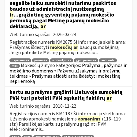
negalite laiku sumokėti nutarimu paskirtos
baudos už administracinį nusižengimą
ir
...grąžintiną gyventojų pajamų mokesčio
permoką pagal Metinę pajamų mokesčio
deklaraciją,
ar
Web turinio sąrašas
2026-03-24
Registracijos numeris KM2875 Ši informacija skelbiama:
Prašymas išdėstyti
mokesčių
ar
baudų sumokėjimą
Jeigu pateikėte Metinę pajamų mokesčio...
nepriemoka
permoka
užskaitymas
gpm permoka
an bauda
Mokesčių žinyno kategorijos:
Prašymai, pažymos ir
mps
mokėjimo duomenys » Pažymų užsakymas ir prašymų
teikimas » Prašymas atidėti arba išdėstyti mokestinę
nepriemoką
kartu su prašymu grąžinti Lietuvoje sumokėtą
PVM turi pateikti PVM sąskaitų faktūrų
ar
Web turinio sąrašas
2018-11-22
Registracijos numeris KM1187 Ši informacija skelbiama:
Užsienio apmokestinamiesiems
asmenims
(116–119
str.) Pareiškėjas kartu su prašymu grąžinti PVM
elektroninėmis...