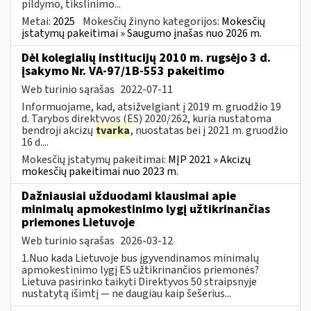
pildymo, tikslinimo...
Metai:
2025
Mokesčių žinyno kategorijos:
Mokesčių
įstatymų pakeitimai » Saugumo įnašas nuo 2026 m.
Dėl kolegialių institucijų 2010 m. rugsėjo 3 d.
įsakymo Nr. VA-97/1B-553 pakeitimo
Web turinio sąrašas
2022-07-11
Informuojame, kad, atsižvelgiant į 2019 m. gruodžio 19
d. Tarybos direktyvos (ES) 2020/262, kuria nustatoma
bendroji akcizų
tvarka
, nuostatas bei į 2021 m. gruodžio
16 d....
Mokesčių įstatymų pakeitimai:
MĮP 2021 » Akcizų
mokesčių pakeitimai nuo 2023 m.
Dažniausiai užduodami klausimai apie
minimalų apmokestinimo lygį užtikrinančias
priemones Lietuvoje
Web turinio sąrašas
2026-03-12
1.Nuo kada Lietuvoje bus įgyvendinamos minimalų
apmokestinimo lygį ES užtikrinančios priemonės?
Lietuva pasirinko taikyti Direktyvos 50 straipsnyje
nustatytą išimtį — ne daugiau kaip šešerius...