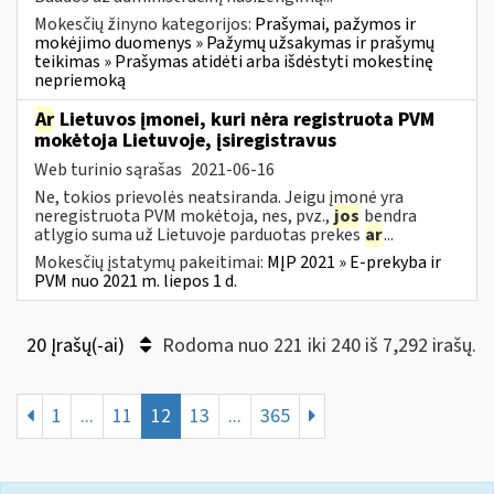
Mokesčių žinyno kategorijos:
Prašymai, pažymos ir
mokėjimo duomenys » Pažymų užsakymas ir prašymų
teikimas » Prašymas atidėti arba išdėstyti mokestinę
nepriemoką
Ar
Lietuvos įmonei, kuri nėra registruota PVM
mokėtoja Lietuvoje, įsiregistravus
Web turinio sąrašas
2021-06-16
Ne, tokios prievolės neatsiranda. Jeigu įmonė yra
neregistruota PVM mokėtoja, nes, pvz.,
jos
bendra
atlygio suma už Lietuvoje parduotas prekes
ar
...
Mokesčių įstatymų pakeitimai:
MĮP 2021 » E-prekyba ir
PVM nuo 2021 m. liepos 1 d.
20 Įrašų(-ai)
Rodoma nuo 221 iki 240 iš 7,292 irašų.
1
...
11
12
13
...
365