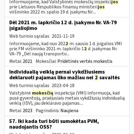
Informuojame, kad Valstybinės mokesčių inspekci
jos
prie Lietuvos Respublikos finansų ministeri
jos
viršininko 2022 m. spalio 19 d. įsakymu Nr....
Dėl 2021 m. lapkričio 12 d. įsakymo Nr. VA-79
įsigaliojimo
Web turinio sąrašas
2021-11-19
Informuojame, kad nuo 202
2
m. sausio 1 d. įsigalios VMI
prie FM viršininko 2021 m. lapkričio 1
2
d. įsakymas Nr.
VA-79 „Dėl naują transporto...
Metai:
2021
Mokesčiai:
Pridėtinės vertės mokestis
Individualią veiklą pernai vykdžiusiems
deklaruoti pajamas liko mažiau nei
2
savaitės
Web turinio sąrašas
2023-04-18
Valstybinė
mokesčių
inspekcija (VMI) informuoja, kad
pusė gyventojų, praėjusiais metais vykdžiusių individualią
veiklą (IDV), jau deklaravo pajamas....
Metai:
2023
Pagrindinis:
Naujiena
57. Iki kada turi būti sumokėtas PVM,
naudojantis OSS?