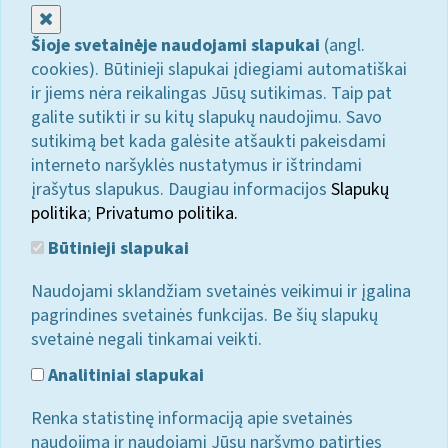
Uždaryti
Šioje svetainėje naudojami slapukai
(angl.
cookies). Būtinieji slapukai įdiegiami automatiškai
ir jiems nėra reikalingas Jūsų sutikimas. Taip pat
galite sutikti ir su kitų slapukų naudojimu. Savo
sutikimą bet kada galėsite atšaukti pakeisdami
interneto naršyklės nustatymus ir ištrindami
įrašytus slapukus. Daugiau informacijos
Slapukų
politika
;
Privatumo politika.
Būtinieji slapukai
Naudojami sklandžiam svetainės veikimui ir įgalina
pagrindines svetainės funkcijas. Be šių slapukų
svetainė negali tinkamai veikti.
Analitiniai slapukai
Renka statistinę informaciją apie svetainės
naudojimą ir naudojami Jūsų naršymo patirties