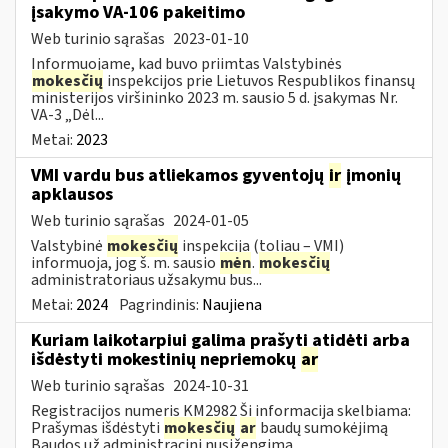
įsakymo VA-106 pakeitimo
Web turinio sąrašas
2023-01-10
Informuojame, kad buvo priimtas Valstybinės
mokesčių
inspekcijos prie Lietuvos Respublikos finansų
ministerijos viršininko 2023 m. sausio 5 d. įsakymas Nr.
VA-3 „Dėl...
Metai:
2023
VMI vardu bus atliekamos gyventojų
ir
įmonių
apklausos
Web turinio sąrašas
2024-01-05
Valstybinė
mokesčių
inspekcija (toliau – VMI)
informuoja, jog š. m. sausio
mėn
.
mokesčių
administratoriaus užsakymu bus...
Metai:
2024
Pagrindinis:
Naujiena
Kuriam laikotarpiui galima prašyti atidėti arba
išdėstyti mokestinių nepriemokų
ar
Web turinio sąrašas
2024-10-31
Registracijos numeris KM2982 Ši informacija skelbiama:
Prašymas išdėstyti
mokesčių
ar
baudų sumokėjimą
Baudos už administracinį nusižengimą...