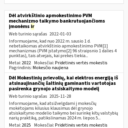
Dėl atvirkštinio apmokestinimo PVM
mechanizmo taikymo bankrutuojančioms
įmonėms
ir
Web turinio sąrašas
2022-01-03
Informuojame, kad nuo 2022 m. sausio 1 d.
nebetaikomas atvirkštinio apmokestinimo PVM[1]
mechanizmas (PVM įstatymo[2] 96 straipsnio 1 dalies 4
punktas), tais atvejais, kai prekes tiekia...
Metai:
2022
Mokesčiai:
Pridėtinės vertės mokestis
Pagrindinis:
Mokesčio naujiena
Dėl Mokestinių prievolių, kai elektros energiją iš
atsinaujinančių šaltinių gaminantis vartotojas
pasirenka grynojo atsiskaitymo modelį
Web turinio sąrašas
2025-11-28
Informuojame, kad atsižvelgdami į mokesčių
mokėtojams kilusius klausimus dėl grynojo
atsiskaitymo modelio taikymo bei surinkę kitų valstybių
narių praktiką, patikslinamas 2024 m. liepos 5...
Metai:
2025
Mokesčiai:
Pridėtinės vertės mokestis