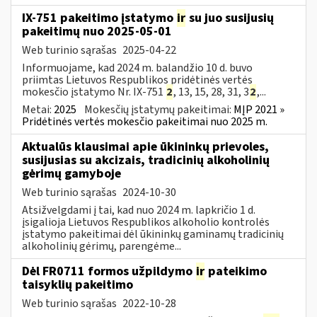
IX-751 pakeitimo įstatymo
ir
su juo susijusių
pakeitimų nuo 2025-05-01
Web turinio sąrašas
2025-04-22
Informuojame, kad 2024 m. balandžio 10 d. buvo
priimtas Lietuvos Respublikos pridėtinės vertės
mokesčio įstatymo Nr. IX-751
2
, 13, 15, 28, 31, 3
2
,...
Metai:
2025
Mokesčių įstatymų pakeitimai:
MĮP 2021 »
Pridėtinės vertės mokesčio pakeitimai nuo 2025 m.
Aktualūs klausimai apie ūkininkų prievoles,
susijusias su akcizais, tradicinių alkoholinių
gėrimų gamyboje
Web turinio sąrašas
2024-10-30
Atsižvelgdami į tai, kad nuo 2024 m. lapkričio 1 d.
įsigalioja Lietuvos Respublikos alkoholio kontrolės
įstatymo pakeitimai dėl ūkininkų gaminamų tradicinių
alkoholinių gėrimų, parengėme...
Dėl FR0711 formos užpildymo
ir
pateikimo
taisyklių pakeitimo
Web turinio sąrašas
2022-10-28