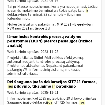
Web turinio sąrašas
2021-06-16
Tai priklauso nuo schemos, kuria yra naudojamasi, tačiau
iš esmės mokėjimo terminai yra tokie patys kaip
ir
deklaravimo terminai: ES schemoje – iki pirmo
kalendorinio...
Mokesčių įstatymų pakeitimai:
MĮP 2021 » E-prekyba ir
PVM nuo 2021 m. liepos 1 d.
Išmaniosios kontrolės procesų valdymo
posistemio (i.KON) plėtros paslaugos (rizikos
analizė)
Web turinio sąrašas
2023-11-28
Projekto tikslas Didinti VMI veiklos efektyvumą,
automatizuojant kontrolės procesų valdymą.
Problemos aktualumas Nepaisant pakankamai
pažangių VMI informacinių sistemų, mokesčių
administratoriaus...
Dėl Saugumo įnašo deklaracijos KIT725 formos,
jos
pildymo, tikslinimo
ir
pateikimo
Web turinio sąrašas
2025-11-21
Informuojame, kad 2025 m. lapkričio 19 d. buvo priimtas
Saugumo įnašo deklaraci
jos
KIT725 formos,
jos