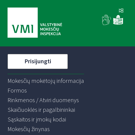
Prisijungti
Mokesčių mokėtojų informacija
Formos
Rinkmenos / Atviri duomenys
Skaičiuoklės ir pagalbininkai
Sąskaitos ir įmokų kodai
Mokesčių žinynas