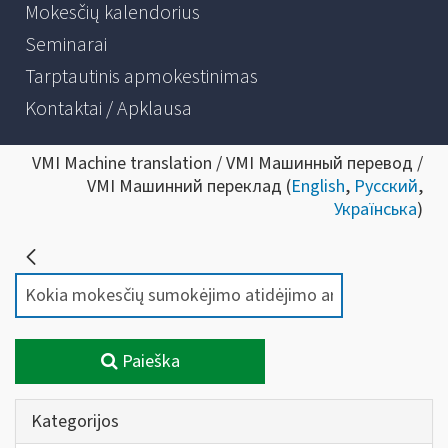
Mokesčių kalendorius
Seminarai
Tarptautinis apmokestinimas
Kontaktai / Apklausa
VMI Machine translation / VMI Машинный перевод /
VMI Машинний переклад (
English
,
Русский
,
Українська
)
Paieška
Kategorijos