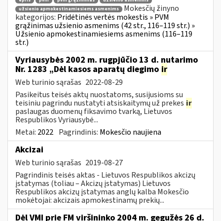
epris
pvm
pvm grąžinimas
užsienio asmenims
Mokesčių žinyno
užsienio apmokestinamiesiems asmenims
kategorijos:
Pridėtinės vertės mokestis » PVM
grąžinimas užsienio asmenims (42 str., 116–119 str.) »
Užsienio apmokestinamiesiems asmenims (116–119
str.)
Vyriausybės 2002 m. rugpjūčio 13 d. nutarimo
Nr. 1283 „Dėl kasos aparatų diegimo
ir
Web turinio sąrašas
2022-08-29
Pasikeitus teisės aktų nuostatoms, susijusioms su
teisiniu pagrindu nustatyti atsiskaitymų už prekes
ir
paslaugas duomenų fiksavimo tvarką, Lietuvos
Respublikos Vyriausybė...
Metai:
2022
Pagrindinis:
Mokesčio naujiena
Akcizai
Web turinio sąrašas
2019-08-27
Pagrindinis teisės aktas - Lietuvos Respublikos akcizų
įstatymas (toliau – Akcizų įstatymas) Lietuvos
Respublikos akcizų įstatymas anglų kalba Mokesčio
mokėtojai: akcizais apmokestinamų prekių...
Dėl VMI prie FM viršininko 2004 m. gegužės 26 d.