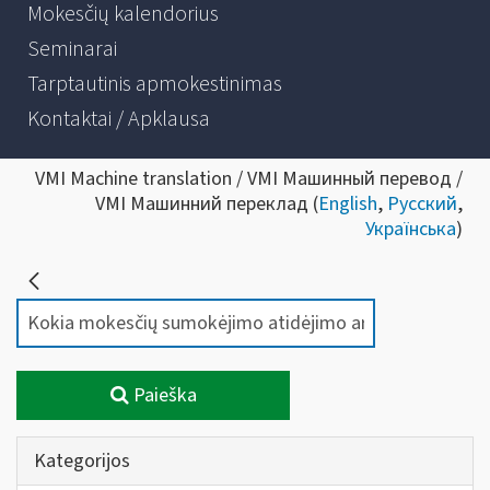
Mokesčių kalendorius
Seminarai
Tarptautinis apmokestinimas
Kontaktai / Apklausa
VMI Machine translation / VMI Машинный перевод /
VMI Машинний переклад (
English
,
Русский
,
Українська
)
Paieška
Kategorijos