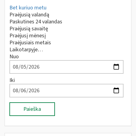
Bet kuriuo metu
Praėjusią valandą
Paskutines 24 valandas
Praėjusią savaitę
Praėjusį mėnesį
Praėjusiais metais
Laikotarpyje…
Nuo
Iki
Paieška