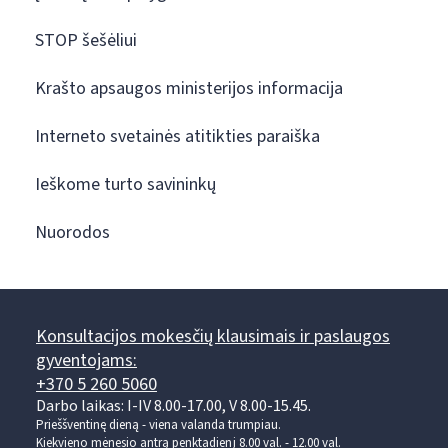
STOP šešėliui
Krašto apsaugos ministerijos informacija
Interneto svetainės atitikties paraiška
Ieškome turto savininkų
Nuorodos
Konsultacijos mokesčių klausimais ir paslaugos
gyventojams:
+370 5 260 5060
Darbo laikas: I-IV 8.00-17.00, V 8.00-15.45.
Prieššventinę dieną - viena valanda trumpiau.
Kiekvieno mėnesio antrą penktadienį 8.00 val. - 12.00 val.