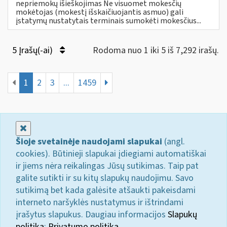
nepriemokų išieškojimas Ne visuomet mokesčių
mokėtojas (mokestį išskaičiuojantis asmuo) gali
įstatymų nustatytais terminais sumokėti mokesčius...
5 Įrašų(-ai)
Rodoma nuo 1 iki 5 iš 7,292 irašų.
1
2
3
...
1459
Uždaryti
Šioje svetainėje naudojami slapukai
(angl.
cookies). Būtinieji slapukai įdiegiami automatiškai
ir jiems nėra reikalingas Jūsų sutikimas. Taip pat
galite sutikti ir su kitų slapukų naudojimu. Savo
sutikimą bet kada galėsite atšaukti pakeisdami
interneto naršyklės nustatymus ir ištrindami
įrašytus slapukus. Daugiau informacijos
Slapukų
politika
;
Privatumo politika.