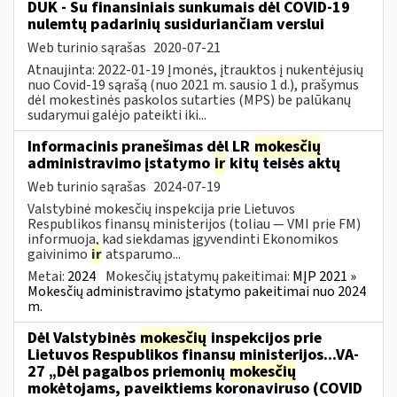
DUK - Su finansiniais sunkumais dėl COVID-19
nulemtų padarinių susiduriančiam verslui
Web turinio sąrašas
2020-07-21
Atnaujinta: 2022-01-19 Įmonės, įtrauktos į nukentėjusių
nuo Covid-19 sąrašą (nuo 2021 m. sausio 1 d.), prašymus
dėl mokestinės paskolos sutarties (MPS) be palūkanų
sudarymui galėjo pateikti iki...
Informacinis pranešimas dėl LR
mokesčių
administravimo įstatymo
ir
kitų teisės aktų
Web turinio sąrašas
2024-07-19
Valstybinė mokesčių inspekcija prie Lietuvos
Respublikos finansų ministerijos (toliau — VMI prie FM)
informuoja, kad siekdamas įgyvendinti Ekonomikos
gaivinimo
ir
atsparumo...
Metai:
2024
Mokesčių įstatymų pakeitimai:
MĮP 2021 »
Mokesčių administravimo įstatymo pakeitimai nuo 2024
m.
Dėl Valstybinės
mokesčių
inspekcijos prie
Lietuvos Respublikos finansų ministerijos...VA-
27 „Dėl pagalbos priemonių
mokesčių
mokėtojams, paveiktiems koronaviruso (COVID