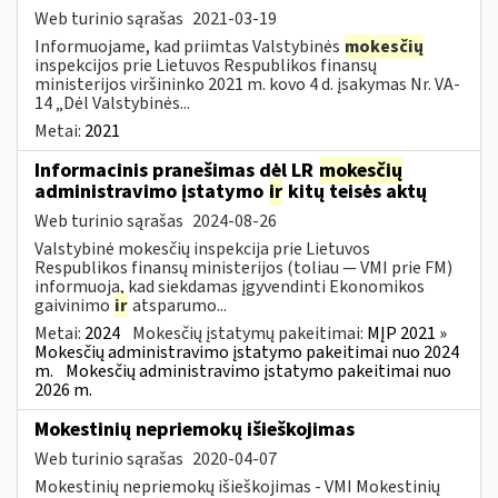
Web turinio sąrašas
2021-03-19
Informuojame, kad priimtas Valstybinės
mokesčių
inspekcijos prie Lietuvos Respublikos finansų
ministerijos viršininko 2021 m. kovo 4 d. įsakymas Nr. VA-
14 „Dėl Valstybinės...
Metai:
2021
Informacinis pranešimas dėl LR
mokesčių
administravimo įstatymo
ir
kitų teisės aktų
Web turinio sąrašas
2024-08-26
Valstybinė mokesčių inspekcija prie Lietuvos
Respublikos finansų ministerijos (toliau — VMI prie FM)
informuoja, kad siekdamas įgyvendinti Ekonomikos
gaivinimo
ir
atsparumo...
Metai:
2024
Mokesčių įstatymų pakeitimai:
MĮP 2021 »
Mokesčių administravimo įstatymo pakeitimai nuo 2024
m.
Mokesčių administravimo įstatymo pakeitimai nuo
2026 m.
Mokestinių nepriemokų išieškojimas
Web turinio sąrašas
2020-04-07
Mokestinių nepriemokų išieškojimas - VMI Mokestinių