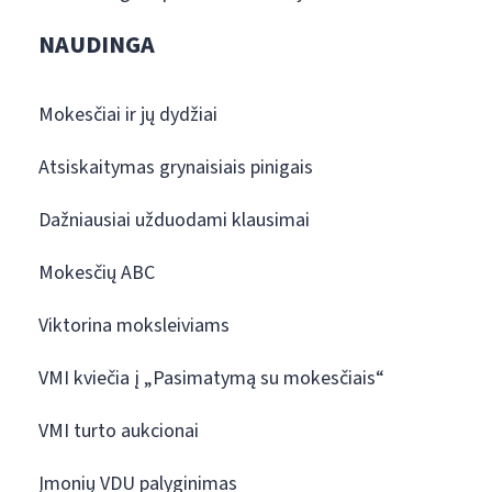
NAUDINGA
Mokesčiai ir jų dydžiai
Atsiskaitymas grynaisiais pinigais
Dažniausiai užduodami klausimai
Mokesčių ABC
Viktorina moksleiviams
VMI kviečia į „Pasimatymą su mokesčiais“
VMI turto aukcionai
Įmonių VDU palyginimas