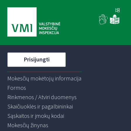
Prisijungti
Mokesčių mokėtojų informacija
Formos
Rinkmenos / Atviri duomenys
Skaičiuoklės ir pagalbininkai
Sąskaitos ir įmokų kodai
Mokesčių žinynas