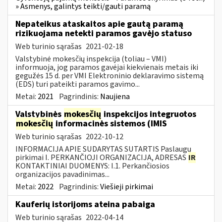
» Asmenys, galintys teikti/gauti paramą
Nepateikus ataskaitos apie gautą paramą
rizikuojama netekti paramos gavėjo statuso
Web turinio sąrašas
2021-02-18
Valstybinė mokesčių inspekcija (toliau – VMI)
informuoja, jog paramos gavėjai kiekvienais metais iki
gegužės 15 d. per VMI Elektroninio deklaravimo sistemą
(EDS) turi pateikti paramos gavimo...
Metai:
2021
Pagrindinis:
Naujiena
Valstybinės
mokesčių
inspekcijos integruotos
mokesčių
informacinės sistemos (IMIS
Web turinio sąrašas
2022-10-12
INFORMACIJA APIE SUDARYTAS SUTARTIS Paslaugų
pirkimai I. PERKANČIOJI ORGANIZACIJA, ADRESAS
IR
KONTAKTINIAI DUOMENYS: I.1. Perkančiosios
organizacijos pavadinimas...
Metai:
2022
Pagrindinis:
Viešieji pirkimai
Kauferių istorijoms ateina pabaiga
Web turinio sąrašas
2022-04-14