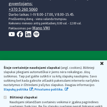
gyventojams:
+370 5 260 5060
Darbo laikas: I-IV 8.00-17.00, V 8.00-15.45.
Prieššventinę dieną - viena valanda trumpiau.
Kiekvieno mėnesio antrą penktadienį 8.00 val. - 12.00 val.
Mano VMI
Paklausimas per
Valstybinė mokesčių inspekcija prie Lietuvos
U
Respublikos finansų ministerijos
Šioje svetainėje naudojami slapukai
(angl. cookies). Būtinieji
slapukai įdiegiami automatiškai ir jiems nėra reikalingas Jūsų
Biudžetinė įstaiga. Juridinio asmens kodas — 188659752,
sutikimas. Taip pat galite sutikti ir su kitų slapukų naudojimu. Savo
adresas: Vasario 16-osios g. 14, 01107 Vilnius, Lietuva, el.paštas:
sutikimą bet kada galėsite atšaukti pakeisdami interneto naršyklės
vmi@vmi.lt
, E. pristatymo dėžutės adresas 188659752
nustatymus ir ištrindami įrašytus slapukus. Daugiau informacijos
Duomenys apie Valstybinę mokesčių inspekciją prie Lietuvos
Slapukų politika
;
Privatumo politika.
Respublikos finansų ministerijos kaupiami ir saugomi Juridinių
asmenų registre
Būtinieji slapukai
Naudojami sklandžiam svetainės veikimui ir įgalina pagrindines
svetainės funkcijas. Be šių slapukų svetainė negali tinkamai veikti.