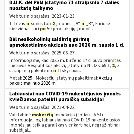
D.U.K. dėl PVM įstatymo 71 straipsnio 7 dalies
nuostatų taikymo
Web turinio sąrašas
2023-01-23
1. Tėvas
ir
sūnus turi
2
įmones, „A“
ir
„B“, kuriose
kiekvienas turi
po
50 proc. akcijų. Įmonės...
Dėl nealkoholinių saldintų gėrimų
apmokestinimo akcizais nuo 2026 m. sausio 1 d.
Web turinio sąrašas
2025-06-27
Informuojame, kad 2025 m. birželio 17 d. buvo priimtas
Lietuvos Respublikos akcizų įstatymo Nr. IX-569 1,
2
, 3
straipsnių pakeitimo
ir
II skyriaus...
Metai:
2025
Mokesčių įstatymų pakeitimai:
Akcizų
pakeitimai nuo 2026 m.
Labiausiai nuo COVID-19 nukentėjusios įmonės
kviečiamos pateikti paraišką subsidijai
Web turinio sąrašas
2021-04-22
Valstybinė
mokesčių
inspekcija (toliau – VMI)
informuoja, jog labiausiai nuo COVID-19 nukentėjusios
įmonės jau teikia paraiškas vienkartinei, negrąžintinai
subsidijai...