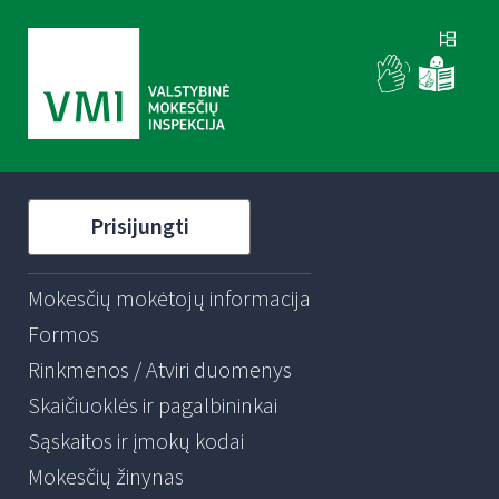
Prisijungti
Mokesčių mokėtojų informacija
Formos
Rinkmenos / Atviri duomenys
Skaičiuoklės ir pagalbininkai
Sąskaitos ir įmokų kodai
Mokesčių žinynas