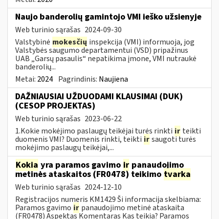
Naujo banderolių gamintojo VMI ieško užsienyje
Web turinio sąrašas
2024-09-30
Valstybinė
mokesčių
inspekcija (VMI) informuoja, jog
Valstybės saugumo departamentui (VSD) pripažinus
UAB „Garsų pasaulis“ nepatikima įmone, VMI nutraukė
banderolių...
Metai:
2024
Pagrindinis:
Naujiena
DAŽNIAUSIAI UŽDUODAMI KLAUSIMAI (DUK)
(CESOP PROJEKTAS)
Web turinio sąrašas
2023-06-22
1.Kokie mokėjimo paslaugų teikėjai turės rinkti
ir
teikti
duomenis VMI? Duomenis rinkti, teikti
ir
saugoti turės
mokėjimo paslaugų teikėjai,...
Kokia
yra paramos gavimo
ir
panaudojimo
metinės ataskaitos (FR0478) teikimo
tvarka
Web turinio sąrašas
2024-12-10
Registracijos numeris KM1429 Ši informacija skelbiama:
Paramos gavimo
ir
panaudojimo metinė ataskaita
(FR0478) Aspektas Komentaras Kas teikia? Paramos