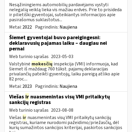
Nesąžiningiems automobilių pardavėjams vystyti
nelegalią veiklą lieka vis mažiau erdvės. Prie to prisideda
ir pilietiški gyventojai, suteikiantys informacijos apie
pasirašomus suklastotus...
Metai:
2022
Pagrindinis:
Naujiena
Šiemet gyventojai buvo pareigingesni:
deklaravusių pajamas laiku – daugiau nei
pernai
Web turinio sąrašas
2023-05-03
Valstybinė
mokesčių
inspekcija (VMI) informuoja, kad
šiemet iš maždaug 760 tūkst. pajamų deklaracijas
privalančių pateikti gyventojų, laiku pareigą atliko apie
82 proc....
Metai:
2023
Pagrindinis:
Naujiena
Viešas
ir
nuasmenintas visų VMI pritaikytų
sankcijų registras
Web turinio sąrašas
2023-08-08
Viešas
ir
nuasmenintas visų VMI pritaikytų sankcijų
registras, kuriame nurodomi pažeidimo/priežasčių, dėl
kurių sumažintos sankcijos kriterijai, paskirtos sankcijos