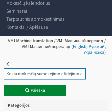
Mokesčių kalendorius
Seminarai
Tarptautinis apmokestinimas
Kontaktai / Apklausa
VMI Machine translation / VMI Машинный перевод /
VMI Машинний переклад (
English
,
Русский
,
Українська
)
Paieška
Kategorijos