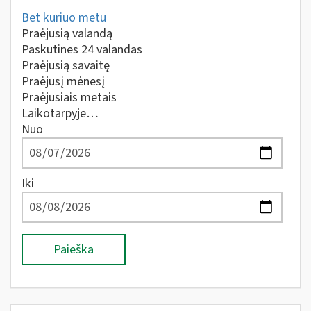
Bet kuriuo metu
Praėjusią valandą
Paskutines 24 valandas
Praėjusią savaitę
Praėjusį mėnesį
Praėjusiais metais
Laikotarpyje…
Nuo
Iki
Paieška