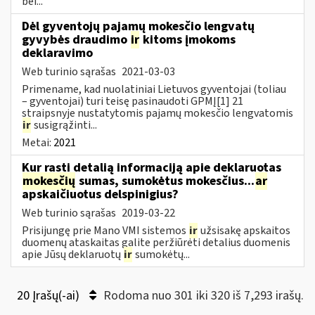
bei...
Dėl gyventojų pajamų mokesčio lengvatų
gyvybės draudimo
ir
kitoms įmokoms
deklaravimo
Web turinio sąrašas
2021-03-03
Primename, kad nuolatiniai Lietuvos gyventojai (toliau
– gyventojai) turi teisę pasinaudoti GPMĮ[1] 21
straipsnyje nustatytomis pajamų mokesčio lengvatomis
ir
susigrąžinti...
Metai:
2021
Kur rasti detalią informaciją apie deklaruotas
mokesčių
sumas, sumokėtus mokesčius...
ar
apskaičiuotus delspinigius?
Web turinio sąrašas
2019-03-22
Prisijungę prie Mano VMI sistemos
ir
užsisakę apskaitos
duomenų ataskaitas galite peržiūrėti detalius duomenis
apie Jūsų deklaruotų
ir
sumokėtų...
20 Įrašų(-ai)
Rodoma nuo 301 iki 320 iš 7,293 irašų.