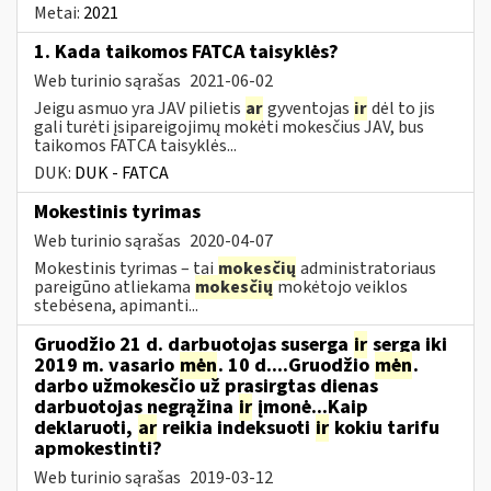
Metai:
2021
1. Kada taikomos FATCA taisyklės?
Web turinio sąrašas
2021-06-02
Jeigu asmuo yra JAV pilietis
ar
gyventojas
ir
dėl to jis
gali turėti įsipareigojimų mokėti mokesčius JAV, bus
taikomos FATCA taisyklės...
DUK:
DUK - FATCA
Mokestinis tyrimas
Web turinio sąrašas
2020-04-07
Mokestinis tyrimas – tai
mokesčių
administratoriaus
pareigūno atliekama
mokesčių
mokėtojo veiklos
stebėsena, apimanti...
Gruodžio 21 d. darbuotojas suserga
ir
serga iki
2019 m. vasario
mėn
. 10 d....Gruodžio
mėn
.
darbo užmokesčio už prasirgtas dienas
darbuotojas negrąžina
ir
įmonė...Kaip
deklaruoti,
ar
reikia indeksuoti
ir
kokiu tarifu
apmokestinti?
Web turinio sąrašas
2019-03-12