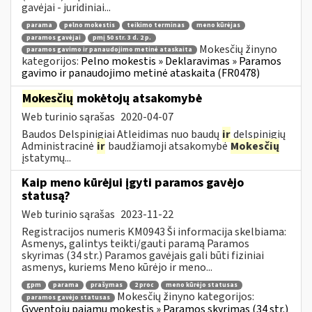
gavėjai - juridiniai...
parama
pelno mokestis
teikimo terminas
meno kūrėjas
paramos gavėjai
pmį 50 str. 3 d. 2 p.
Mokesčių žinyno
paramos gavimo ir panaudojimo metinė ataskaita
kategorijos:
Pelno mokestis » Deklaravimas » Paramos
gavimo ir panaudojimo metinė ataskaita (FR0478)
Mokesčių
mokėtojų atsakomybė
Web turinio sąrašas
2020-04-07
Baudos Delspinigiai Atleidimas nuo baudų
ir
delspinigių
Administracinė
ir
baudžiamoji atsakomybė
Mokesčių
įstatymų...
Kaip meno kūrėjui įgyti paramos gavėjo
statusą?
Web turinio sąrašas
2023-11-22
Registracijos numeris KM0943 Ši informacija skelbiama:
Asmenys, galintys teikti/gauti paramą Paramos
skyrimas (34 str.) Paramos gavėjais gali būti fiziniai
asmenys, kuriems Meno kūrėjo ir meno...
gpm
parama
prašymas
2 proc
meno kūrėjo statusas
Mokesčių žinyno kategorijos:
paramos gavėjo statusas
Gyventojų pajamų mokestis » Paramos skyrimas (34 str.)