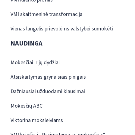
VMI skaitmeninė transformacija
Vienas langelis prievolėms valstybei sumokėti
NAUDINGA
Mokesčiai ir jų dydžiai
Atsiskaitymas grynaisiais pinigais
Dažniausiai užduodami klausimai
Mokesčių ABC
Viktorina moksleiviams
VMI kviečia į „Pasimatymą su mokesčiais“