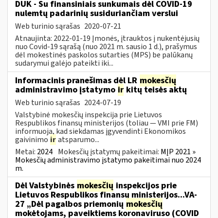
DUK - Su finansiniais sunkumais dėl COVID-19
nulemtų padarinių susiduriančiam verslui
Web turinio sąrašas
2020-07-21
Atnaujinta: 2022-01-19 Įmonės, įtrauktos į nukentėjusių
nuo Covid-19 sąrašą (nuo 2021 m. sausio 1 d.), prašymus
dėl mokestinės paskolos sutarties (MPS) be palūkanų
sudarymui galėjo pateikti iki...
Informacinis pranešimas dėl LR
mokesčių
administravimo įstatymo
ir
kitų teisės aktų
Web turinio sąrašas
2024-07-19
Valstybinė mokesčių inspekcija prie Lietuvos
Respublikos finansų ministerijos (toliau — VMI prie FM)
informuoja, kad siekdamas įgyvendinti Ekonomikos
gaivinimo
ir
atsparumo...
Metai:
2024
Mokesčių įstatymų pakeitimai:
MĮP 2021 »
Mokesčių administravimo įstatymo pakeitimai nuo 2024
m.
Dėl Valstybinės
mokesčių
inspekcijos prie
Lietuvos Respublikos finansų ministerijos...VA-
27 „Dėl pagalbos priemonių
mokesčių
mokėtojams, paveiktiems koronaviruso (COVID