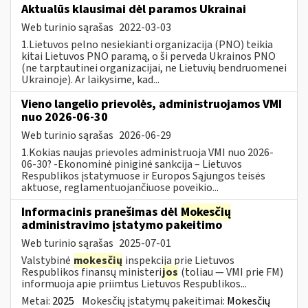
Aktualūs klausimai dėl paramos Ukrainai
Web turinio sąrašas
2022-03-03
1.Lietuvos pelno nesiekianti organizacija (PNO) teikia
kitai Lietuvos PNO paramą, o ši perveda Ukrainos PNO
(ne tarptautinei organizacijai, ne Lietuvių bendruomenei
Ukrainoje). Ar laikysime, kad...
Vieno langelio prievolės, administruojamos VMI
nuo 2026-06-30
Web turinio sąrašas
2026-06-29
1.Kokias naujas prievoles administruoja VMI nuo 2026-
06-30? -Ekonominė piniginė sankcija – Lietuvos
Respublikos įstatymuose ir Europos Sąjungos teisės
aktuose, reglamentuojančiuose poveikio...
Informacinis pranešimas dėl
Mokesčių
administravimo įstatymo pakeitimo
Web turinio sąrašas
2025-07-01
Valstybinė
mokesčių
inspekcija prie Lietuvos
Respublikos finansų ministeri
jos
(toliau — VMI prie FM)
informuoja apie priimtus Lietuvos Respublikos...
Metai:
2025
Mokesčių įstatymų pakeitimai:
Mokesčių