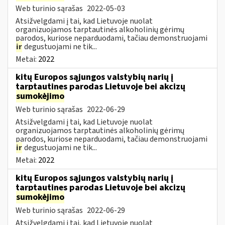
Web turinio sąrašas
2022-05-03
Atsižvelgdami į tai, kad Lietuvoje nuolat
organizuojamos tarptautinės alkoholinių gėrimų
parodos, kuriose neparduodami, tačiau demonstruojami
ir
degustuojami ne tik...
Metai:
2022
kitų Europos sąjungos valstybių narių į
tarptautines parodas Lietuvoje bei akcizų
sumokėjimo
Web turinio sąrašas
2022-06-29
Atsižvelgdami į tai, kad Lietuvoje nuolat
organizuojamos tarptautinės alkoholinių gėrimų
parodos, kuriose neparduodami, tačiau demonstruojami
ir
degustuojami ne tik...
Metai:
2022
kitų Europos sąjungos valstybių narių į
tarptautines parodas Lietuvoje bei akcizų
sumokėjimo
Web turinio sąrašas
2022-06-29
Atsižvelgdami į tai, kad Lietuvoje nuolat