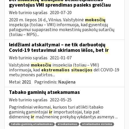
gyventojus VMI sprendimas pasieks greičiau
Web turinio sąrašas
2020-07-20
2020 m. liepos 16 d., Vilnius. Valstybinė
mokesčių
inspekcija (toliau – VMI) informuoja, kad gyventojų
patogumui supaprastino mokestinių paskolų sutarčių
(toliau – MPS)...
leidžiami atskaitymai – ne tik darbuotojų
Covid-19 testavimui skiriamos lėšos, bet
ir
Web turinio sąrašas
2021-01-07
Valstybinė
mokesčių
inspekcija (toliau – VMI)
informuoja, kad
ekstremalios
situacijos
dėl COVID-19
metu įmonės patirtos...
Metai:
2021
Pagrindinis:
Naujiena
Tabako gaminių atsekamumas
Web turinio sąrašas
2022-05-25
Pagrindiniai veiksmai, kuriuos turi atlikti tabako
gaminių gamintojai
ir
importuotojai, taip pat
didmeninę
ir
mažmeninę prekybą vykdantys asmenys ...
tabako gaminių atsekamumas
atsekamumas
atsekamumo sistema