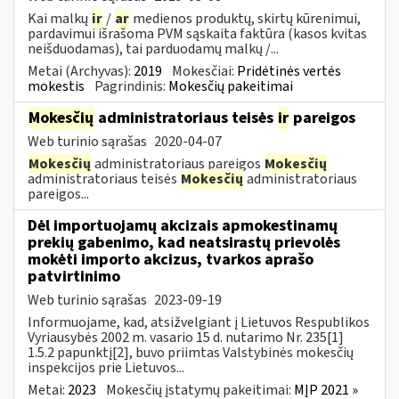
Kai malkų
ir
/
ar
medienos produktų, skirtų kūrenimui,
pardavimui išrašoma PVM sąskaita faktūra (kasos kvitas
neišduodamas), tai parduodamų malkų /...
Metai (Archyvas):
2019
Mokesčiai:
Pridėtinės vertės
mokestis
Pagrindinis:
Mokesčių pakeitimai
Mokesčių
administratoriaus teisės
ir
pareigos
Web turinio sąrašas
2020-04-07
Mokesčių
administratoriaus pareigos
Mokesčių
administratoriaus teisės
Mokesčių
administratoriaus
pareigos...
Dėl importuojamų akcizais apmokestinamų
prekių gabenimo, kad neatsirastų prievolės
mokėti importo akcizus, tvarkos aprašo
patvirtinimo
Web turinio sąrašas
2023-09-19
Informuojame, kad, atsižvelgiant į Lietuvos Respublikos
Vyriausybės 2002 m. vasario 15 d. nutarimo Nr. 235[1]
1.5.2 papunktį[2], buvo priimtas Valstybinės mokesčių
inspekcijos prie Lietuvos...
Metai:
2023
Mokesčių įstatymų pakeitimai:
MĮP 2021 »