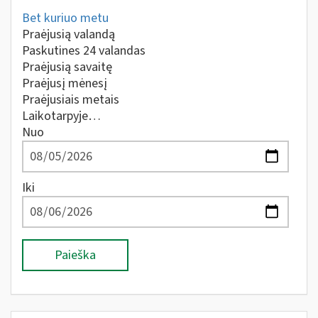
Bet kuriuo metu
Praėjusią valandą
Paskutines 24 valandas
Praėjusią savaitę
Praėjusį mėnesį
Praėjusiais metais
Laikotarpyje…
Nuo
Iki
Paieška