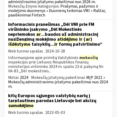
administravimo įstatymo pakeitimai nuo 2026 m.
Mokesčių žinyno kategorijos:
Prašymai, pažymos ir
mokėjimo duomenys » Duomenų teikimas VMI » Raštai,
paaiškinimai Fintech
Informacinis pranešimas „Dėl VMI prie FM
viršininko įsakymo „Dėl Mokestinės
nepriemokos
ar
...baudos už administracinį
nusižengimą mokėjimo
atidėjimo
ir
(
ar
)
išdėstymo
taisyklių...
ir
formų patvirtinimo“
Web turinio sąrašas
2024-10-28
Informuojame apie priimtą Valstybinės
mokesčių
inspekcijos prie Lietuvos Respublikos finansų
ministerijos viršininko 2024 m. spalio 23 d. įsakymą Nr.
VA-83 „Dėl mokestinės...
Metai:
2024
Mokesčių įstatymų pakeitimai:
MĮP 2021 »
Mokesčių administravimo įstatymo pakeitimai nuo 2024
m.
kitų Europos sąjungos valstybių narių į
tarptautines parodas Lietuvoje bei akcizų
sumokėjimo
Web turinio sąrašas
2023-05-03