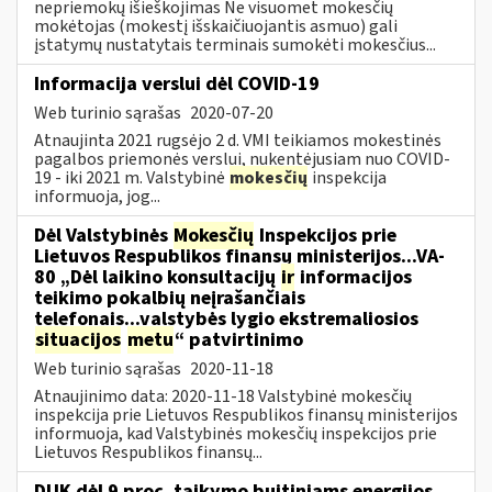
nepriemokų išieškojimas Ne visuomet mokesčių
mokėtojas (mokestį išskaičiuojantis asmuo) gali
įstatymų nustatytais terminais sumokėti mokesčius...
Informacija verslui dėl COVID-19
Web turinio sąrašas
2020-07-20
Atnaujinta 2021 rugsėjo 2 d. VMI teikiamos mokestinės
pagalbos priemonės verslui, nukentėjusiam nuo COVID-
19 - iki 2021 m. Valstybinė
mokesčių
inspekcija
informuoja, jog...
Dėl Valstybinės
Mokesčių
Inspekcijos prie
Lietuvos Respublikos finansų ministerijos...VA-
80 „Dėl laikino konsultacijų
ir
informacijos
teikimo pokalbių neįrašančiais
telefonais...valstybės lygio ekstremaliosios
situacijos
metu
“ patvirtinimo
Web turinio sąrašas
2020-11-18
Atnaujinimo data: 2020-11-18 Valstybinė mokesčių
inspekcija prie Lietuvos Respublikos finansų ministerijos
informuoja, kad Valstybinės mokesčių inspekcijos prie
Lietuvos Respublikos finansų...
DUK dėl 9 proc. taikymo buitiniams energijos