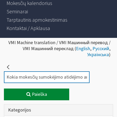
Mokesčių kalendorius
Seminarai
Tarptautinis apmokestinimas
Kontaktai / Apklausa
VMI Machine translation / VMI Машинный перевод /
VMI Машинний переклад (
English
,
Русский
,
Українська
)
Paieška
Kategorijos