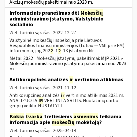
Akcizų mokesčių pakeitimai nuo 2023 m.
Informacinis pranešimas dėl
Mokesčių
administravimo įstatymo, Valstybinio
socialinio
Web turinio sąrašas
2022-12-27
Valstybinė mokesčių inspekcija prie Lietuvos
Respublikos finansų ministerijos (toliau — VMI prie FM)
informuoja, jog 202
2
-1
2
-13 įstatymu Nr....
Metai:
2022
Mokesčių įstatymų pakeitimai:
MĮP 2021 »
Mokesčių administravimo įstatymo pakeitimai nuo 2023
m.
Antikorupcinės analizės
ir
vertinimo atlikimas
Web turinio sąrašas
2021-11-12
Antikorupcinės analizės
ir
vertinimo atlikimas 2021 m.
ANALIZUOTA
IR
VERTINTA SRITIS: Nuolatinių darbo
grupių veikla. NUSTATYTI...
Kokia
tvarka
tretiesiems
asmenims
teikiama
informacija apie
mokesčių
mokėtoją?
Web turinio sąrašas
2025-04-14