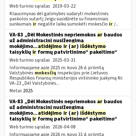
Web turinio sąrašas
2019-03-22
Klausimynas dėl galimybės sudaryti mokestinės
paskolos sutartį Jeigu susidūrėte su finansiniais
sunkumais
ir
negalite laiku sumokėti mokesčio
ir
/...
VA-83 „Dėl Mokestinės nepriemokos
ar
baudos
už administracinį nusižengimą
mokėjimo...
atidėjimo
ir
(
ar
)
išdėstymo
taisyklių
ir
formų patvirtinimo“ pakeitimo“
Web turinio sąrašas
2025-03-31
Informuojame apie 2025 m. kovo 26 d. priimtą
Valstybinės
mokesčių
inspekcijos prie Lietuvos
Respublikos finansų ministerijos viršininko įsakymą Nr.
VA-23 „Dėl Valstybinės...
Metai:
2025
VA-83 „Dėl Mokestinės nepriemokos
ar
baudos
už administracinį nusižengimą
mokėjimo...
atidėjimo
ir
(
ar
)
išdėstymo
taisyklių
ir
formų patvirtinimo“ pakeitimo“
Web turinio sąrašas
2026-04-08
Informuojame apie 2026 m. kovo 31 d. priimtą