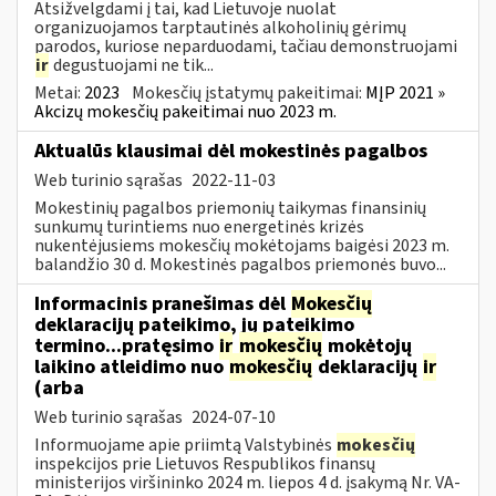
Atsižvelgdami į tai, kad Lietuvoje nuolat
organizuojamos tarptautinės alkoholinių gėrimų
parodos, kuriose neparduodami, tačiau demonstruojami
ir
degustuojami ne tik...
Metai:
2023
Mokesčių įstatymų pakeitimai:
MĮP 2021 »
Akcizų mokesčių pakeitimai nuo 2023 m.
Aktualūs klausimai dėl mokestinės pagalbos
Web turinio sąrašas
2022-11-03
Mokestinių pagalbos priemonių taikymas finansinių
sunkumų turintiems nuo energetinės krizės
nukentėjusiems mokesčių mokėtojams baigėsi 2023 m.
balandžio 30 d. Mokestinės pagalbos priemonės buvo...
Informacinis pranešimas dėl
Mokesčių
deklaracijų pateikimo, jų pateikimo
termino...pratęsimo
ir
mokesčių
mokėtojų
laikino atleidimo nuo
mokesčių
deklaracijų
ir
(arba
Web turinio sąrašas
2024-07-10
Informuojame apie priimtą Valstybinės
mokesčių
inspekcijos prie Lietuvos Respublikos finansų
ministerijos viršininko 2024 m. liepos 4 d. įsakymą Nr. VA-