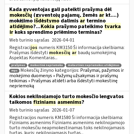
Kada gyventojas gali pateikti prašymą dėl
mokesčių
(gyventojų pajamų, žemės
ar
kt....)
mokėjimo
išdėstymo
dalimis
ar
termino
atidėjimo
?...
Kokia
prašymo pateikimo
tvarka
ir
koks sprendimo priėmimo terminas?
Web turinio sąrašas
2026-04-01
Registraci
jos
numeris KM3150 Ši informacija skelbiama:
Prašymas išdėstyti
mokesčių
ar
baudų sumokėjimą
Aspektas Komentaras...
prašymas
mokestinė nepriemoka
mokestinės nepriemokos atidėjimas
Mokesčių žinyno kategorijos:
Prašymai, pažymos ir
mps
mokėjimo duomenys » Pažymų užsakymas ir prašymų
teikimas » Prašymas atidėti arba išdėstyti mokestinę
nepriemoką
Kokios nekilnojamojo turto mokesčio lengvatos
taikomos
fiziniams
asmenims
?
Web turinio sąrašas
2026-01-07
Registracijos numeris KM1580 Ši informacija skelbiama:
Fiziniams asmenims Fiziniams asmenims nekilnojamojo
turto mokesčiu neapmokestinamas toks nekilnojamasis
turtas, kuris: nekilnojamasis turtas...