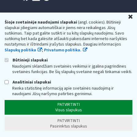
U
Šioje svetainėje naudojami slapukai
(angl. cookies). Būtinieji
slapukai įdiegiami automatiškai ir jiems nėra reikalingas Jūsų
Valstybinė mokesčių inspekcija prie Lietuvos
sutikimas. Taip pat galite sutikti ir su kitų slapukų naudojimu. Savo
sutikimą bet kada galėsite atšaukti pakeisdami interneto naršyklės
Respublikos finansų ministerijos
nustatymus ir ištrindami įrašytus slapukus. Daugiau informacijos
Slapukų politika
;
Privatumo politika.
Biudžetinė įstaiga. Juridinio asmens kodas — 188659752,
adresas: Vasario 16-osios g. 14, 01107 Vilnius, Lietuva, el.paštas:
vmi@vmi.lt
, E. pristatymo dėžutės adresas 188659752
Būtinieji slapukai
Duomenys apie Valstybinę mokesčių inspekciją prie Lietuvos
Naudojami sklandžiam svetainės veikimui ir įgalina pagrindines
Respublikos finansų ministerijos kaupiami ir saugomi Juridinių
svetainės funkcijas. Be šių slapukų svetainė negali tinkamai veikti.
asmenų registre
Analitiniai slapukai
Renka statistinę informaciją apie svetainės naudojimą ir
naudojami Jūsų naršymo patirties gerinimui.
PATVIRTINTI
Visus slapukus
PATVIRTINTI
Pasirinktus slapukus