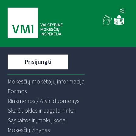
Prisijungti
Mokesčių mokėtojų informacija
Formos
Rinkmenos / Atviri duomenys
Skaičiuoklės ir pagalbininkai
Sąskaitos ir įmokų kodai
Mokesčių žinynas