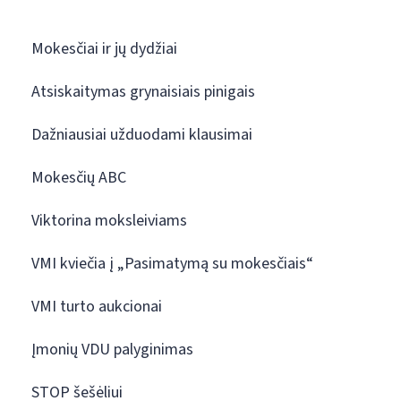
Mokesčiai ir jų dydžiai
Atsiskaitymas grynaisiais pinigais
Dažniausiai užduodami klausimai
Mokesčių ABC
Viktorina moksleiviams
VMI kviečia į „Pasimatymą su mokesčiais“
VMI turto aukcionai
Įmonių VDU palyginimas
STOP šešėliui