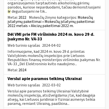
organizuojamos tarptautinės alkoholinių gėrimų
parodos, kuriose neparduodami, tačiau demonstruojami
ir
degustuojami ne tik...
Metai:
2022
Mokesčių žinyno kategorijos:
Mokesčių
įstatymų pakeitimai » Mokesčių įstatymų pakeitimai
2022 metais » Akcizų pakeitimai 2022 m.
Dėl VMI prie FM viršininko 2024 m. kovo 29 d.
įsakymo Nr. VA-33
Web turinio sąrašas
2024-04-02
Informuojame, kad 2024 m. kovo 29 d. priimtas
Valstybinės mokesčių inspekcijos prie Lietuvos
Respublikos finansų ministerijos viršininko įsakymas Nr.
VA-33 „Dėl Elektroninio kvito naudojimo...
Metai:
2024
Verslui apie paramos teikimą Ukrainai
Web turinio sąrašas
2022-03-02
Verslui apie paramos teikimą Ukrainai Valstybinė
mokesčių inspekcija, atsižvelgdama į tai, kad daugėja
atvejų, kai Lietuvos juridiniai ir fiziniai asmenys teikia
paramą, remiant Ukrainą, paaiškina...