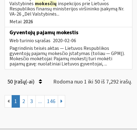
Valstybinės
mokesčių
inspekcijos prie Lietuvos
Respublikos finansų ministerijos viršininko įsakymą Nr.
VA-26 „Dėl Valstybinės...
Metai:
2026
Gyventojų pajamų mokestis
Web turinio sąrašas
2020-02-06
Pagrindinis teisės aktas — Lietuvos Respublikos
gyventojų pajamų mokesčio įstatymas (toliau — GPMĮ).
Mokesčio mokėtojai: Pajamų mokestį turi mokėti
pajamų gavę: nuolatiniai Lietuvos gyventojai, ...
50 Įrašų(-ai)
Rodoma nuo 1 iki 50 iš 7,292 irašų.
1
2
3
...
146