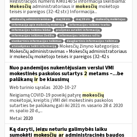
Registracijos numeris KM0140 Ši informacija skelbiama:
Mokesčių
administratoriaus ir
mokesčių
mokėtojo
teisės ir pareigos (32-42 str.) Informacija...
mokesčių administravimas
maį 38 str.
maį 39 str.
mokesčių mokėtojas
informacija apie mokesčių mokėtoją
informacijos teikimo tvarka
informacijos teikimo būdai
prašymas suteikti informaciją
informacijos teikimas žodžiu
informacijos teikimas raštu
vienkartinis informacijos teikimas
daugkartinis informacijos teikimas
Mokesčių žinyno kategorijos:
atsisakymas teikti informaciją
Mokesčių administravimas » Mokesčių administratoriaus
ir mokesčių mokėtojo teisės ir pareigos (32-42 s
Nuo pandemijos nukentėjusiam verslui VMI
mokestinės paskolos sutartys
2
metams –...be
palūkanų
ir
be klausimų
Web turinio sąrašas
2020-10-27
Neigiamą COVID-19 poveikį patyrę
mokesčių
mokėtojai, kreiptis į VMI dėl mokestinės paskolos
sutarties be palūkanų gali iki 2021 m. vasario 28 d. 2020
m. spalio 20 d.,...
Metai:
2020
Ką daryti, jeigu neturiu galimybės laiku
sumokėti
mokesčių
ar
administracinės baudos