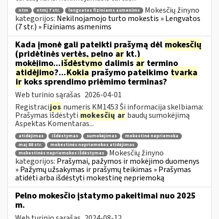
Mokesčių žinyno
ntm
ntmį 7 str.
lengvatos fiziniams asmenims
kategorijos:
Nekilnojamojo turto mokestis » Lengvatos
(7 str.) » Fiziniams asmenims
Kada įmonė gali pateikti prašymą dėl
mokesčių
(pridėtinės vertės, pelno
ar
kt.)
mokėjimo...
išdėstymo
dalimis
ar
termino
atidėjimo
?...
Kokia
prašymo pateikimo
tvarka
ir
koks sprendimo priėmimo terminas?
Web turinio sąrašas
2026-04-01
Registraci
jos
numeris KM1453 Ši informacija skelbiama:
Prašymas išdėstyti
mokesčių
ar
baudų sumokėjimą
Aspektas Komentaras...
atidėjimas
išdėstymas
sumokėjimas
mokestinė nepriemoka
maį 88 str.
mokestinės nepriemokos atidėjimas
Mokesčių žinyno
mokestinės nepriemokos išdėstymas
kategorijos:
Prašymai, pažymos ir mokėjimo duomenys
» Pažymų užsakymas ir prašymų teikimas » Prašymas
atidėti arba išdėstyti mokestinę nepriemoką
Pelno mokesčio įstatymo pakeitimai nuo 2025
m.
Web turinio sąrašas
2024-08-12