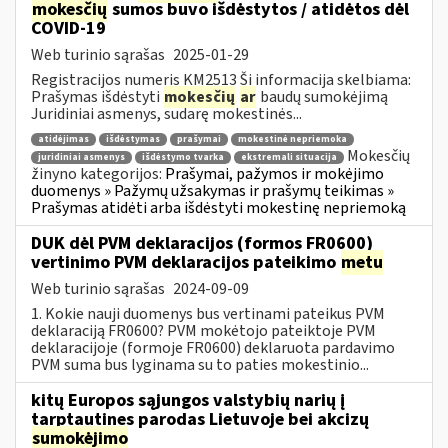
mokesčių
sumos buvo išdėstytos / atidėtos dėl
COVID-19
Web turinio sąrašas
2025-01-29
Registracijos numeris KM2513 Ši informacija skelbiama:
Prašymas išdėstyti
mokesčių
ar
baudų sumokėjimą
Juridiniai asmenys, sudarę mokestinės...
atidėjimas
išdėstymas
prašymai
mokestinė nepriemoka
Mokesčių
juridiniai asmenys
išdėstymo tvarka
ekstremali situacija
žinyno kategorijos:
Prašymai, pažymos ir mokėjimo
duomenys » Pažymų užsakymas ir prašymų teikimas »
Prašymas atidėti arba išdėstyti mokestinę nepriemoką
DUK dėl PVM deklaracijos (formos FR0600)
vertinimo PVM deklaracijos pateikimo
metu
Web turinio sąrašas
2024-09-09
1. Kokie nauji duomenys bus vertinami pateikus PVM
deklaraciją FR0600? PVM mokėtojo pateiktoje PVM
deklaracijoje (formoje FR0600) deklaruota pardavimo
PVM suma bus lyginama su to paties mokestinio...
kitų Europos sąjungos valstybių narių į
tarptautines parodas Lietuvoje bei akcizų
sumokėjimo