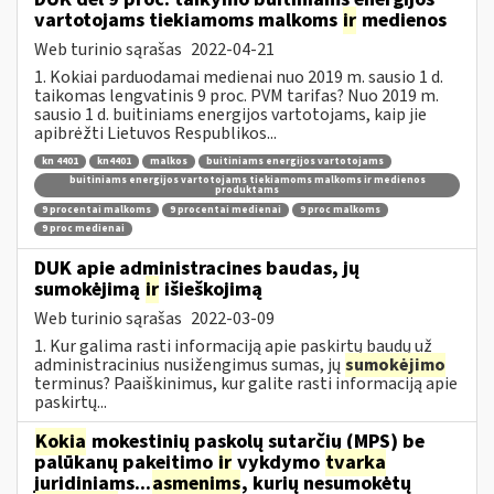
vartotojams tiekiamoms malkoms
ir
medienos
Web turinio sąrašas
2022-04-21
1. Kokiai parduodamai medienai nuo 2019 m. sausio 1 d.
taikomas lengvatinis 9 proc. PVM tarifas? Nuo 2019 m.
sausio 1 d. buitiniams energijos vartotojams, kaip jie
apibrėžti Lietuvos Respublikos...
kn 4401
kn4401
malkos
buitiniams energijos vartotojams
buitiniams energijos vartotojams tiekiamoms malkoms ir medienos
produktams
9 procentai malkoms
9 procentai medienai
9 proc malkoms
9 proc medienai
DUK apie administracines baudas, jų
sumokėjimą
ir
išieškojimą
Web turinio sąrašas
2022-03-09
1. Kur galima rasti informaciją apie paskirtų baudų už
administracinius nusižengimus sumas, jų
sumokėjimo
terminus? Paaiškinimus, kur galite rasti informaciją apie
paskirtų...
Kokia
mokestinių paskolų sutarčių (MPS) be
palūkanų pakeitimo
ir
vykdymo
tvarka
juridiniams...
asmenims
, kurių nesumokėtų