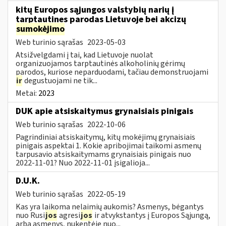
kitų Europos sąjungos valstybių narių į
tarptautines parodas Lietuvoje bei akcizų
sumokėjimo
Web turinio sąrašas
2023-05-03
Atsižvelgdami į tai, kad Lietuvoje nuolat
organizuojamos tarptautinės alkoholinių gėrimų
parodos, kuriose neparduodami, tačiau demonstruojami
ir
degustuojami ne tik...
Metai:
2023
DUK apie atsiskaitymus grynaisiais pinigais
Web turinio sąrašas
2022-10-06
Pagrindiniai atsiskaitymų, kitų mokėjimų grynaisiais
pinigais aspektai 1. Kokie apribojimai taikomi asmenų
tarpusavio atsiskaitymams grynaisiais pinigais nuo
2022-11-01? Nuo 2022-11-01 įsigalioja...
D.U.K.
Web turinio sąrašas
2022-05-19
Kas yra laikoma nelaimių aukomis? Asmenys, bėgantys
nuo Rusi
jos
agresi
jos
ir atvykstantys į Europos Sąjungą,
arba asmenys, nukentėję nuo...