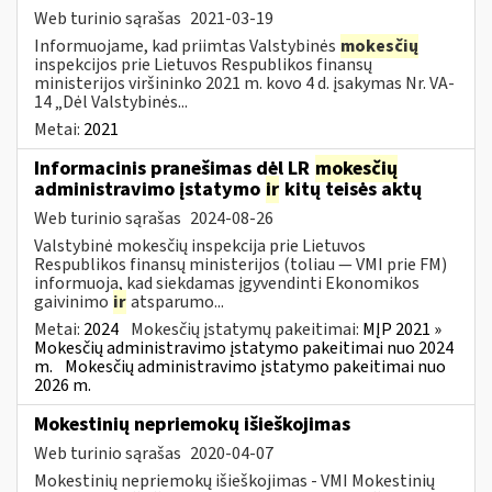
Web turinio sąrašas
2021-03-19
Informuojame, kad priimtas Valstybinės
mokesčių
inspekcijos prie Lietuvos Respublikos finansų
ministerijos viršininko 2021 m. kovo 4 d. įsakymas Nr. VA-
14 „Dėl Valstybinės...
Metai:
2021
Informacinis pranešimas dėl LR
mokesčių
administravimo įstatymo
ir
kitų teisės aktų
Web turinio sąrašas
2024-08-26
Valstybinė mokesčių inspekcija prie Lietuvos
Respublikos finansų ministerijos (toliau — VMI prie FM)
informuoja, kad siekdamas įgyvendinti Ekonomikos
gaivinimo
ir
atsparumo...
Metai:
2024
Mokesčių įstatymų pakeitimai:
MĮP 2021 »
Mokesčių administravimo įstatymo pakeitimai nuo 2024
m.
Mokesčių administravimo įstatymo pakeitimai nuo
2026 m.
Mokestinių nepriemokų išieškojimas
Web turinio sąrašas
2020-04-07
Mokestinių nepriemokų išieškojimas - VMI Mokestinių