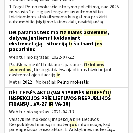
1.Pagal Pelno mokesčio įstatymo pakeitimą, nuo 2025
m. sausio 1 d. įsigijus lengvuosius automobilius,
leidžiamiems atskaitymams bus galima priskirti
automobilio įsigijimo kainos dalį, neviršijančią...
Dėl paramos teikimo
fiziniams
asmenims
,
dalyvaujantiems likviduojant
ekstremaliąją...situaciją
ir
šalinant
jos
padarinius
Web turinio sąrašas
2022-07-22
Paaiškiname dėl teikiamos paramos
fiziniams
asmenims
, tiesiogiai dalyvaujantiems likviduojant
ekstremaliąją situaciją
ir
...
Metai:
2022
Mokesčiai:
Pelno mokestis
DĖL TEISĖS AKTŲ (VALSTYBINĖS
MOKESČIŲ
INSPEKCIJOS PRIE LIETUVOS RESPUBLIKOS
FINANSŲ...VA-27
IR
VA-28)
Web turinio sąrašas
2021-04-13
Valstybinė mokesčių inspekcija prie Lietuvos
Respublikos finansų ministeri
jos
informuoja, kad
parengė šiuos teisės aktus: 1. Valstybinės mokesčių...