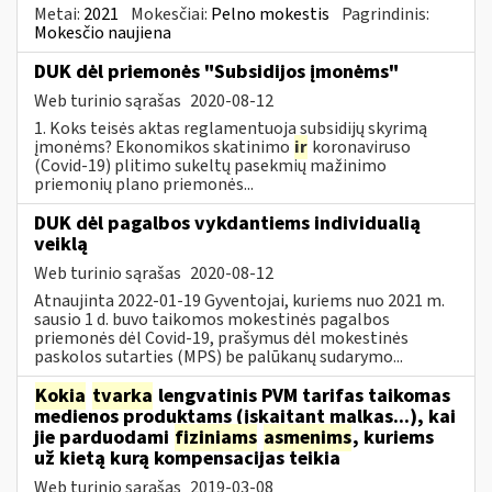
Metai:
2021
Mokesčiai:
Pelno mokestis
Pagrindinis:
Mokesčio naujiena
DUK dėl priemonės "Subsidijos įmonėms"
Web turinio sąrašas
2020-08-12
1. Koks teisės aktas reglamentuoja subsidijų skyrimą
įmonėms? Ekonomikos skatinimo
ir
koronaviruso
(Covid-19) plitimo sukeltų pasekmių mažinimo
priemonių plano priemonės...
DUK dėl pagalbos vykdantiems individualią
veiklą
Web turinio sąrašas
2020-08-12
Atnaujinta 2022-01-19 Gyventojai, kuriems nuo 2021 m.
sausio 1 d. buvo taikomos mokestinės pagalbos
priemonės dėl Covid-19, prašymus dėl mokestinės
paskolos sutarties (MPS) be palūkanų sudarymo...
Kokia
tvarka
lengvatinis PVM tarifas taikomas
medienos produktams (įskaitant malkas...), kai
jie parduodami
fiziniams
asmenims
, kuriems
už kietą kurą kompensacijas teikia
Web turinio sąrašas
2019-03-08