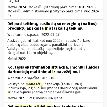
54 „Dėl...
Metai:
2024
Mokesčių įstatymų pakeitimai:
MĮP 2021 »
Mokesčių administravimo įstatymo pakeitimai nuo 2024
m.
Dėl pasikeitimų, susijusių su energinių (naftos)
produktų apskaita
ir
ataskaitų teikimu
Web turinio sąrašas
2022-01-27
Atsižvelgdami į tai, kad nuo 2022 m. sausio 7 d. kuro
objektų eksploatuotojams panaikinta prievolė
Valstybinėje mokesčių inspekcijoje įregistruoti /
išregistruoti kuro objektus,...
Metai:
2022
Kol tęsis ekstremalioji situacija, įmonių išlaidos
darbuotojų maitinimui
ir
pavežėjimui
Web turinio sąrašas
2021-10-06
Valstybinė
mokesčių
inspekcija (toliau – VMI)
informuoja, jog nuo šiol įmonės darbuotojų maitinimui
ir
pavežėjimui į darbą patiriamas išlaidas gali...
Metai:
2021
Pagrindinis:
Naujiena
Dėl
mokesčių
atidėjimo
besikreipiančius