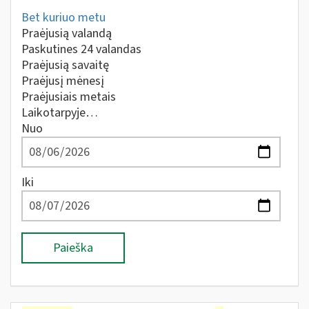
Bet kuriuo metu
Praėjusią valandą
Paskutines 24 valandas
Praėjusią savaitę
Praėjusį mėnesį
Praėjusiais metais
Laikotarpyje…
Nuo
Iki
Paieška