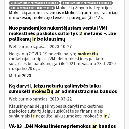
vienkartinis informacijos teikimas
daugkartinis informacijos teikimas
Mokesčių žinyno kategorijos:
atsisakymas teikti informaciją
Mokesčių administravimas » Mokesčių administratoriaus
ir mokesčių mokėtojo teisės ir pareigos (32-42 s
Nuo pandemijos nukentėjusiam verslui VMI
mokestinės paskolos sutartys
2
metams –...be
palūkanų
ir
be klausimų
Web turinio sąrašas
2020-10-27
Neigiamą COVID-19 poveikį patyrę
mokesčių
mokėtojai, kreiptis į VMI dėl mokestinės paskolos
sutarties be palūkanų gali iki 2021 m. vasario 28 d. 2020
m. spalio 20 d.,...
Metai:
2020
Ką daryti, jeigu neturiu galimybės laiku
sumokėti
mokesčių
ar
administracinės baudos
Web turinio sąrašas
2019-03-22
Klausimynas dėl galimybės sudaryti mokestinės
paskolos sutartį Jeigu susidūrėte su finansiniais
sunkumais
ir
negalite laiku sumokėti mokesčio
ir
/...
VA-83 „Dėl Mokestinės nepriemokos
ar
baudos