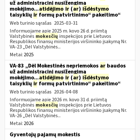
už administracinį nusižengimą
mokėjimo...
atidėjimo
ir
(
ar
)
išdėstymo
taisyklių
ir
formų patvirtinimo“ pakeitimo“
Web turinio sąrašas
2025-03-31
Informuojame apie 2025 m. kovo 26 d. priimtą
Valstybinės
mokesčių
inspekcijos prie Lietuvos
Respublikos finansų ministerijos viršininko įsakymą Nr.
VA-23 „Dėl Valstybinės...
Metai:
2025
VA-83 „Dėl Mokestinės nepriemokos
ar
baudos
už administracinį nusižengimą
mokėjimo...
atidėjimo
ir
(
ar
)
išdėstymo
taisyklių
ir
formų patvirtinimo“ pakeitimo“
Web turinio sąrašas
2026-04-08
Informuojame apie 2026 m. kovo 31 d. priimtą
Valstybinės
mokesčių
inspekcijos prie Lietuvos
Respublikos finansų ministerijos viršininko įsakymą Nr.
VA-26 „Dėl Valstybinės...
Metai:
2026
Gyventojų pajamų mokestis