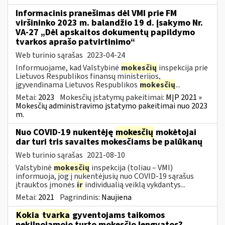
Informacinis pranešimas dėl VMI prie FM
viršininko 2023 m. balandžio 19 d. įsakymo Nr.
VA-27 „Dėl apskaitos dokumentų papildymo
tvarkos aprašo patvirtinimo“
Web turinio sąrašas
2023-04-24
Informuojame, kad Valstybinė
mokesčių
inspekcija prie
Lietuvos Respublikos finansų ministerijos,
įgyvendinama Lietuvos Respublikos
mokesčių
...
Metai:
2023
Mokesčių įstatymų pakeitimai:
MĮP 2021 »
Mokesčių administravimo įstatymo pakeitimai nuo 2023
m.
Nuo COVID-19 nukentėję
mokesčių
mokėtojai
dar turi tris savaites mokesčiams be palūkanų
Web turinio sąrašas
2021-08-10
Valstybinė
mokesčių
inspekcija (toliau – VMI)
informuoja, jog į nukentėjusių nuo COVID-19 sąrašus
įtrauktos įmonės
ir
individualią veiklą vykdantys...
Metai:
2021
Pagrindinis:
Naujiena
Kokia
tvarka
gyventojams taikomos
nekilnojamojo turto mokesčio lengvatos?