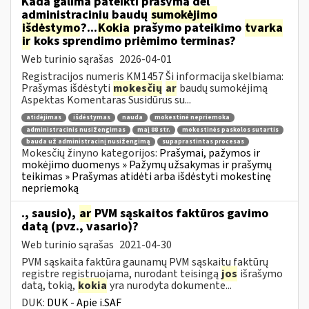
Kada galima pateikti prašymą dėl
administracinių baudų
sumokėjimo
išdėstymo
?...
Kokia
prašymo pateikimo
tvarka
ir
koks sprendimo priėmimo terminas?
Web turinio sąrašas
2026-04-01
Registracijos numeris KM1457 Ši informacija skelbiama:
Prašymas išdėstyti
mokesčių
ar
baudų sumokėjimą
Aspektas Komentaras Susidūrus su...
atidėjimas
išdėstymas
nauda
mokestinė nepriemoka
administracinis nusižengimas
maį 88 str.
mokestinės paskolos sutartis
bauda už administracinį nusižengimą
supaprastintas procesas
Mokesčių žinyno kategorijos:
Prašymai, pažymos ir
mokėjimo duomenys » Pažymų užsakymas ir prašymų
teikimas » Prašymas atidėti arba išdėstyti mokestinę
nepriemoką
., sausio),
ar
PVM sąskaitos faktūros gavimo
datą (pvz., vasario)?
Web turinio sąrašas
2021-04-30
PVM sąskaita faktūra gaunamų PVM sąskaitų faktūrų
registre registruojama, nurodant teisingą
jos
išrašymo
datą, tokią,
kokia
yra nurodyta dokumente...
DUK:
DUK - Apie i.SAF