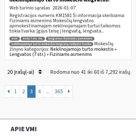
Web turinio sąrašas
2026-01-07
Registracijos numeris KM1581 Ši informacija skelbiama:
Fiziniams asmenims Mokesčių lengvatos
apmokestinamajam nekilnojamajam turtui taikomos
tokia tvarka: Įgijus teisę į lengvatą, lengvata...
ntm
ntmį 7 str. 4 d.
lengvatos fiziniams asmenims
Mokesčių
nekilnojamojo turto mokesčio lengvatų taikymo tvarka
žinyno kategorijos:
Nekilnojamojo turto mokestis »
Lengvatos (7 str.) » Fiziniams asmenims
20 Įrašų(-ai)
Rodoma nuo 41 iki 60 iš 7,292 irašų.
1
2
3
4
...
365
APIE VMI