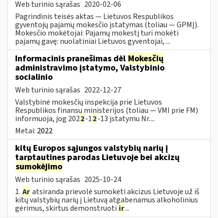
Web turinio sąrašas
2020-02-06
Pagrindinis teisės aktas — Lietuvos Respublikos
gyventojų pajamų mokesčio įstatymas (toliau — GPMĮ).
Mokesčio mokėtojai: Pajamų mokestį turi mokėti
pajamų gavę: nuolatiniai Lietuvos gyventojai, ...
Informacinis pranešimas dėl
Mokesčių
administravimo įstatymo, Valstybinio
socialinio
Web turinio sąrašas
2022-12-27
Valstybinė mokesčių inspekcija prie Lietuvos
Respublikos finansų ministerijos (toliau — VMI prie FM)
informuoja, jog 202
2
-1
2
-13 įstatymu Nr....
Metai:
2022
kitų Europos sąjungos valstybių narių į
tarptautines parodas Lietuvoje bei akcizų
sumokėjimo
Web turinio sąrašas
2025-10-24
1.
Ar
atsiranda prievolė sumokėti akcizus Lietuvoje už iš
kitų valstybių narių į Lietuvą atgabenamus alkoholinius
gėrimus, skirtus demonstruoti
ir
...