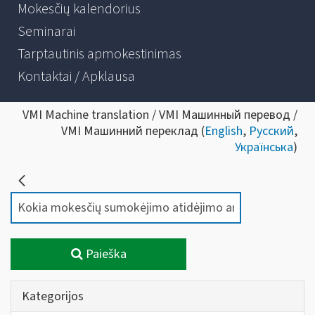
Mokesčių kalendorius
Seminarai
Tarptautinis apmokestinimas
Kontaktai / Apklausa
VMI Machine translation / VMI Машинный перевод /
VMI Машинний переклад (
English
,
Русский
,
Українська
)
Paieška
Kategorijos