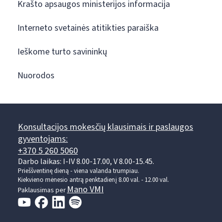
Krašto apsaugos ministerijos informacija
Interneto svetainės atitikties paraiška
Ieškome turto savininkų
Nuorodos
Konsultacijos mokesčių klausimais ir paslaugos
gyventojams:
+370 5 260 5060
Darbo laikas: I-IV 8.00-17.00, V 8.00-15.45.
Prieššventinę dieną - viena valanda trumpiau.
Kiekvieno mėnesio antrą penktadienį 8.00 val. - 12.00 val.
Mano VMI
Paklausimas per