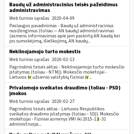
Baudų už administracinius teisės pažeidimus
administravimas
Web turinio sąrašas
2020-04-09
Paslaugos pavadinimas - Baudų už administracinius
nusižengimus (toliau — AN baudų) administravimas
(asmens informavimas apie jam paskirtą AN baudą bei
jos sumokėjimą, išieškojimą, AN baudų...
Nekilnojamojo turto mokestis
Web turinio sąrašas
2020-02-13
Pagrindinis teisės aktas - Nekilnojamojo turto mokesčio
įstatymas (toliau - NTMĮ). Mokesčio mokėtojai -
Lietuvos
ir
užsienio valstybių fiziniai
ir
...
Privalomojo sveikatos draudimo (toliau - PSD)
įmokos
Web turinio sąrašas
2020-02-27
Pagrindinis teisės aktas - Lietuvos Respublikos
sveikatos draudimo įstatymas (toliau – SDĮ). Mokesčio
mokėtojai - Fiziniai asmenys VMI iki 2015-1
2
-31
administruoja:...