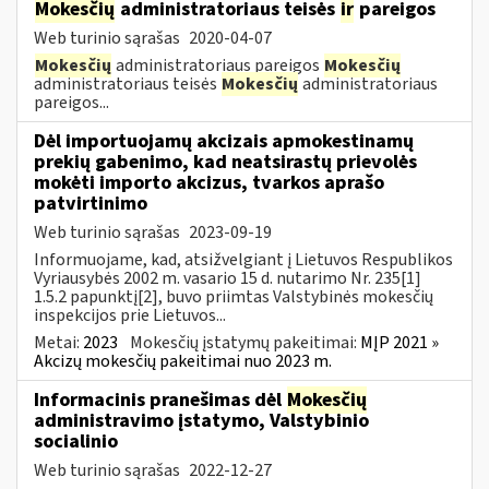
Mokesčių
administratoriaus teisės
ir
pareigos
Web turinio sąrašas
2020-04-07
Mokesčių
administratoriaus pareigos
Mokesčių
administratoriaus teisės
Mokesčių
administratoriaus
pareigos...
Dėl importuojamų akcizais apmokestinamų
prekių gabenimo, kad neatsirastų prievolės
mokėti importo akcizus, tvarkos aprašo
patvirtinimo
Web turinio sąrašas
2023-09-19
Informuojame, kad, atsižvelgiant į Lietuvos Respublikos
Vyriausybės 2002 m. vasario 15 d. nutarimo Nr. 235[1]
1.5.2 papunktį[2], buvo priimtas Valstybinės mokesčių
inspekcijos prie Lietuvos...
Metai:
2023
Mokesčių įstatymų pakeitimai:
MĮP 2021 »
Akcizų mokesčių pakeitimai nuo 2023 m.
Informacinis pranešimas dėl
Mokesčių
administravimo įstatymo, Valstybinio
socialinio
Web turinio sąrašas
2022-12-27