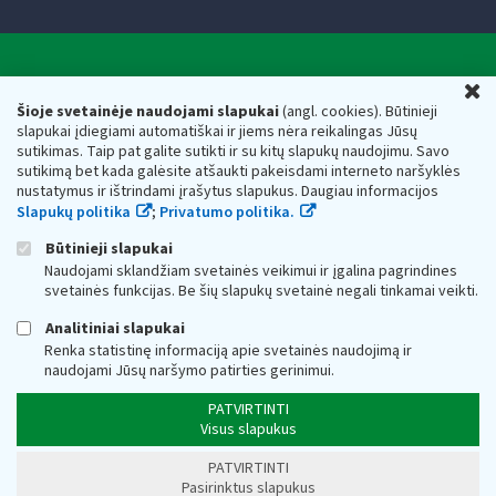
Valstybinė mokesčių inspekcija prie Lietuvos
U
Respublikos finansų ministerijos
Šioje svetainėje naudojami slapukai
(angl. cookies). Būtinieji
slapukai įdiegiami automatiškai ir jiems nėra reikalingas Jūsų
Biudžetinė įstaiga. Juridinio asmens kodas — 188659752,
sutikimas. Taip pat galite sutikti ir su kitų slapukų naudojimu. Savo
adresas: Vasario 16-osios g. 14, 01107 Vilnius, Lietuva, el.paštas:
sutikimą bet kada galėsite atšaukti pakeisdami interneto naršyklės
vmi@vmi.lt
, E. pristatymo dėžutės adresas 188659752
nustatymus ir ištrindami įrašytus slapukus. Daugiau informacijos
Duomenys apie Valstybinę mokesčių inspekciją prie Lietuvos
Slapukų politika
;
Privatumo politika.
Respublikos finansų ministerijos kaupiami ir saugomi Juridinių
asmenų registre
Būtinieji slapukai
Naudojami sklandžiam svetainės veikimui ir įgalina pagrindines
svetainės funkcijas. Be šių slapukų svetainė negali tinkamai veikti.
Analitiniai slapukai
Renka statistinę informaciją apie svetainės naudojimą ir
naudojami Jūsų naršymo patirties gerinimui.
PATVIRTINTI
Visus slapukus
PATVIRTINTI
Pasirinktus slapukus