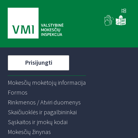
Prisijungti
Mokesčių mokėtojų informacija
Formos
Rinkmenos / Atviri duomenys
Skaičiuoklės ir pagalbininkai
Sąskaitos ir įmokų kodai
Mokesčių žinynas