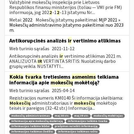
Valstybinė mokesčių inspekcija prie Lietuvos
Respublikos finansų ministerijos (toliau — VMI prie FM)
informuoja, jog 202
2
-1
2
-13 įstatymu Nr....
Metai:
2022
Mokesčių įstatymų pakeitimai:
MĮP 2021 »
Mokesčių administravimo įstatymo pakeitimai nuo 2023
m.
Antikorupcinės analizės
ir
vertinimo atlikimas
Web turinio sąrašas
2021-11-12
Antikorupcinės analizės
ir
vertinimo atlikimas 2021 m.
ANALIZUOTA
IR
VERTINTA SRITIS: Nuolatinių darbo
grupių veikla. NUSTATYTI...
Kokia
tvarka
tretiesiems
asmenims
teikiama
informacija apie
mokesčių
mokėtoją?
Web turinio sąrašas
2025-04-14
Registracijos numeris KM0140 Ši informacija skelbiama:
Mokesčių
administratoriaus ir
mokesčių
mokėtojo
teisės ir pareigos (32-42 str.) Informacija...
mokesčių administravimas
maį 38 str.
maį 39 str.
mokesčių mokėtojas
informacija apie mokesčių mokėtoją
informacijos teikimo tvarka
informacijos teikimo būdai
prašymas suteikti informaciją
informacijos teikimas žodžiu
informacijos teikimas raštu