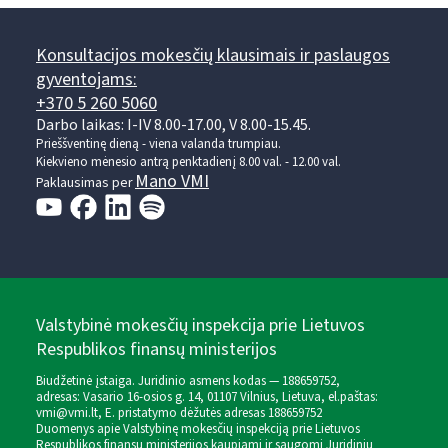
Konsultacijos mokesčių klausimais ir paslaugos
gyventojams:
+370 5 260 5060
Darbo laikas: I-IV 8.00-17.00, V 8.00-15.45.
Prieššventinę dieną - viena valanda trumpiau.
Kiekvieno mėnesio antrą penktadienį 8.00 val. - 12.00 val.
Mano VMI
Paklausimas per
Valstybinė mokesčių inspekcija prie Lietuvos
Respublikos finansų ministerijos
Biudžetinė įstaiga. Juridinio asmens kodas — 188659752,
adresas: Vasario 16-osios g. 14, 01107 Vilnius, Lietuva, el.paštas:
vmi@vmi.lt
, E. pristatymo dėžutės adresas 188659752
Duomenys apie Valstybinę mokesčių inspekciją prie Lietuvos
Respublikos finansų ministerijos kaupiami ir saugomi Juridinių