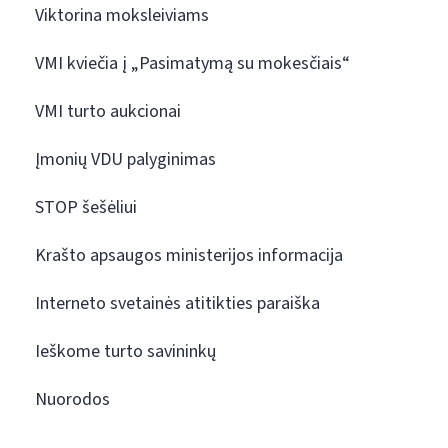
Viktorina moksleiviams
VMI kviečia į „Pasimatymą su mokesčiais“
VMI turto aukcionai
Įmonių VDU palyginimas
STOP šešėliui
Krašto apsaugos ministerijos informacija
Interneto svetainės atitikties paraiška
Ieškome turto savininkų
Nuorodos