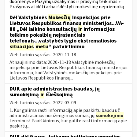
duomenys » Pažymų užsakymas ir prašymų teikimas »
Prašymas atidėti arba išdėstyti mokestinę nepriemoką
Dėl Valstybinės
Mokesčių
Inspekcijos prie
Lietuvos Respublikos finansų ministerijos...VA-
80 „Dėl laikino konsultacijų
ir
informacijos
teikimo pokalbių neįrašančiais
telefonais...valstybės lygio ekstremaliosios
situacijos
metu
“ patvirtinimo
Web turinio sąrašas
2020-11-18
Atnaujinimo data: 2020-11-18 Valstybinė mokesčių
inspekcija prie Lietuvos Respublikos finansų ministerijos
informuoja, kad Valstybinės mokesčių inspekcijos prie
Lietuvos Respublikos finansų...
DUK apie administracines baudas, jų
sumokėjimą
ir
išieškojimą
Web turinio sąrašas
2022-03-09
1. Kur galima rasti informaciją apie paskirtų baudų už
administracinius nusižengimus sumas, jų
sumokėjimo
terminus? Paaiškinimus, kur galite rasti informaciją apie
paskirtų...
DUK dėl 9 proc. taikymo buitiniams energijos