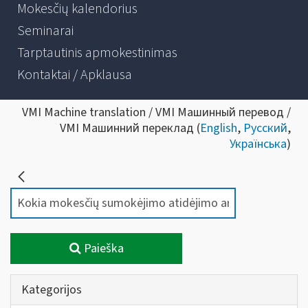
Mokesčių kalendorius
Seminarai
Tarptautinis apmokestinimas
Kontaktai / Apklausa
VMI Machine translation / VMI Машинный перевод /
VMI Машинний переклад (
English
,
Русский
,
Українська
)
Paieška
Kategorijos