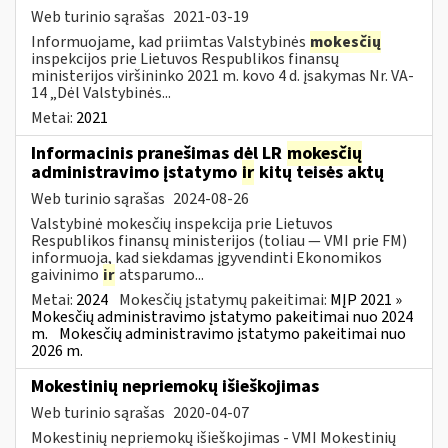
Web turinio sąrašas
2021-03-19
Informuojame, kad priimtas Valstybinės
mokesčių
inspekcijos prie Lietuvos Respublikos finansų
ministerijos viršininko 2021 m. kovo 4 d. įsakymas Nr. VA-
14 „Dėl Valstybinės...
Metai:
2021
Informacinis pranešimas dėl LR
mokesčių
administravimo įstatymo
ir
kitų teisės aktų
Web turinio sąrašas
2024-08-26
Valstybinė mokesčių inspekcija prie Lietuvos
Respublikos finansų ministerijos (toliau — VMI prie FM)
informuoja, kad siekdamas įgyvendinti Ekonomikos
gaivinimo
ir
atsparumo...
Metai:
2024
Mokesčių įstatymų pakeitimai:
MĮP 2021 »
Mokesčių administravimo įstatymo pakeitimai nuo 2024
m.
Mokesčių administravimo įstatymo pakeitimai nuo
2026 m.
Mokestinių nepriemokų išieškojimas
Web turinio sąrašas
2020-04-07
Mokestinių nepriemokų išieškojimas - VMI Mokestinių