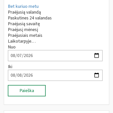
Bet kuriuo metu
Praėjusią valandą
Paskutines 24 valandas
Praėjusią savaitę
Praėjusį mėnesį
Praėjusiais metais
Laikotarpyje…
Nuo
Iki
Paieška