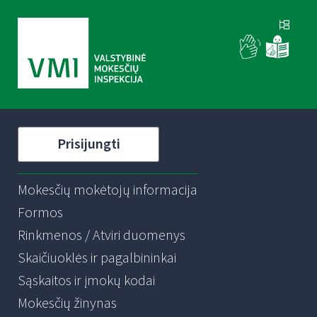
Prisijungti
Mokesčių mokėtojų informacija
Formos
Rinkmenos / Atviri duomenys
Skaičiuoklės ir pagalbininkai
Sąskaitos ir įmokų kodai
Mokesčių žinynas