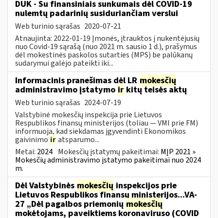
DUK - Su finansiniais sunkumais dėl COVID-19
nulemtų padarinių susiduriančiam verslui
Web turinio sąrašas
2020-07-21
Atnaujinta: 2022-01-19 Įmonės, įtrauktos į nukentėjusių
nuo Covid-19 sąrašą (nuo 2021 m. sausio 1 d.), prašymus
dėl mokestinės paskolos sutarties (MPS) be palūkanų
sudarymui galėjo pateikti iki...
Informacinis pranešimas dėl LR
mokesčių
administravimo įstatymo
ir
kitų teisės aktų
Web turinio sąrašas
2024-07-19
Valstybinė mokesčių inspekcija prie Lietuvos
Respublikos finansų ministerijos (toliau — VMI prie FM)
informuoja, kad siekdamas įgyvendinti Ekonomikos
gaivinimo
ir
atsparumo...
Metai:
2024
Mokesčių įstatymų pakeitimai:
MĮP 2021 »
Mokesčių administravimo įstatymo pakeitimai nuo 2024
m.
Dėl Valstybinės
mokesčių
inspekcijos prie
Lietuvos Respublikos finansų ministerijos...VA-
27 „Dėl pagalbos priemonių
mokesčių
mokėtojams, paveiktiems koronaviruso (COVID