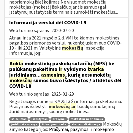
nepriemokų išieškojimas Ne visuomet mokesčių
mokėtojas (mokestį išskaičiuojantis asmuo) gali
įstatymų nustatytais terminais sumokėti mokesčius...
Informacija verslui dėl COVID-19
Web turinio sąrašas
2020-07-20
Atnaujinta 2021 rugsėjo 2 d. VMI teikiamos mokestinės
pagalbos priemonės verslui, nukentėjusiam nuo COVID-
19 - iki 2021 m. Valstybinė
mokesčių
inspekcija
informuoja, jog...
Kokia
mokestinių paskolų sutarčių (MPS) be
palūkanų pakeitimo
ir
vykdymo
tvarka
juridiniams...
asmenims
, kurių nesumokėtų
mokesčių
sumos buvo išdėstytos / atidėtos dėl
COVID-19
Web turinio sąrašas
2025-01-29
Registracijos numeris KM2513 Ši informacija skelbiama:
Prašymas išdėstyti
mokesčių
ar
baudų sumokėjimą
Juridiniai asmenys, sudarę mokestinės...
atidėjimas
išdėstymas
prašymai
mokestinė nepriemoka
Mokesčių
juridiniai asmenys
išdėstymo tvarka
ekstremali situacija
žinyno kategorijos:
Prašymai, pažymos ir mokėjimo