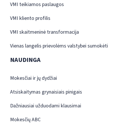
VMI teikiamos paslaugos
VMI kliento profilis
VMI skaitmeninė transformacija
Vienas langelis prievolėms valstybei sumokėti
NAUDINGA
Mokesčiai ir jų dydžiai
Atsiskaitymas grynaisiais pinigais
Dažniausiai užduodami klausimai
Mokesčių ABC