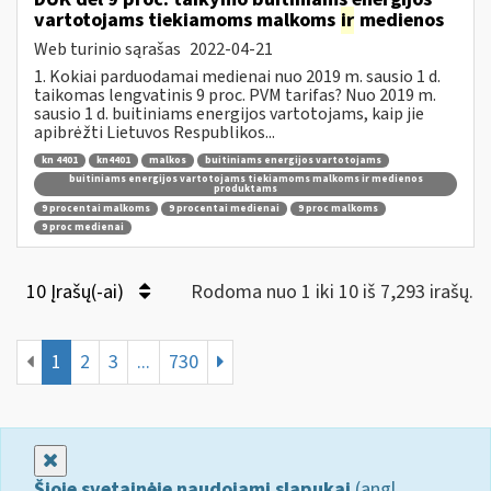
vartotojams tiekiamoms malkoms
ir
medienos
Web turinio sąrašas
2022-04-21
1. Kokiai parduodamai medienai nuo 2019 m. sausio 1 d.
taikomas lengvatinis 9 proc. PVM tarifas? Nuo 2019 m.
sausio 1 d. buitiniams energijos vartotojams, kaip jie
apibrėžti Lietuvos Respublikos...
kn 4401
kn4401
malkos
buitiniams energijos vartotojams
buitiniams energijos vartotojams tiekiamoms malkoms ir medienos
produktams
9 procentai malkoms
9 procentai medienai
9 proc malkoms
9 proc medienai
10 Įrašų(-ai)
Rodoma nuo 1 iki 10 iš 7,293 irašų.
1
2
3
...
730
Uždaryti
Šioje svetainėje naudojami slapukai
(angl.