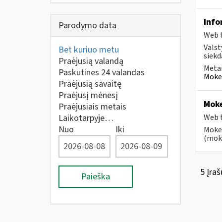
Info
Parodymo data
Web t
Valst
Bet kuriuo metu
siekd
Praėjusią valandą
Metai
Paskutines 24 valandas
Mokes
Praėjusią savaitę
Praėjusį mėnesį
Moke
Praėjusiais metais
Laikotarpyje…
Web t
Nuo
Iki
Mokes
(moke
5 Įraš
Paieška