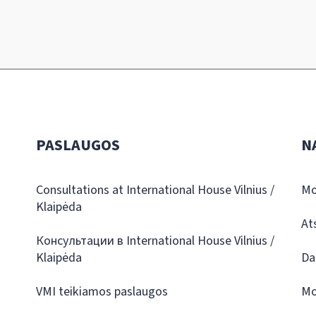
PASLAUGOS
N
Consultations at International House Vilnius /
Mo
Klaipėda
At
Консультации в International House Vilnius /
Klaipėda
Da
VMI teikiamos paslaugos
Mo