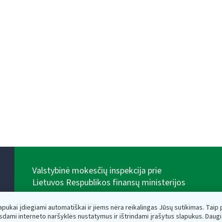
Valstybinė mokesčių inspekcija prie
Lietuvos Respublikos finansų ministerijos
Biudžetinė įstaiga. Juridinio asmens kodas — 188659752,
adresas: Vasario 16-osios g. 14, 01107 Vilnius, Lietuva,
lapukai įdiegiami automatiškai ir jiems nėra reikalingas Jūsų sutikimas. Taip pa
el.paštas:
vmi@vmi.lt
, E. pristatymo dėžutės adresas
sdami interneto naršyklės nustatymus ir ištrindami įrašytus slapukus. Daug