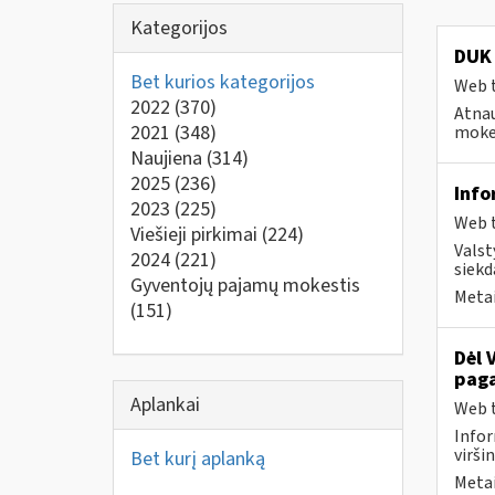
Kategorijos
DUK 
Bet kurios kategorijos
Web t
2022
(370)
Atnau
2021
(348)
mokes
Naujiena
(314)
2025
(236)
Info
2023
(225)
Web t
Viešieji pirkimai
(224)
Valst
2024
(221)
siekd
Gyventojų pajamų mokestis
Metai
(151)
Dėl 
paga
Aplankai
Web t
Infor
virši
Bet kurį aplanką
Metai