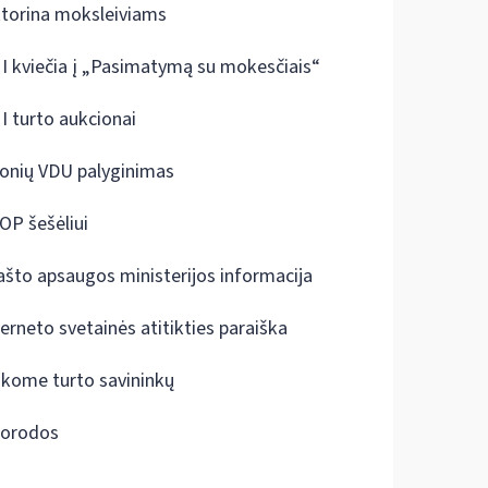
ktorina moksleiviams
I kviečia į „Pasimatymą su mokesčiais“
I turto aukcionai
onių VDU palyginimas
OP šešėliui
ašto apsaugos ministerijos informacija
terneto svetainės atitikties paraiška
škome turto savininkų
orodos