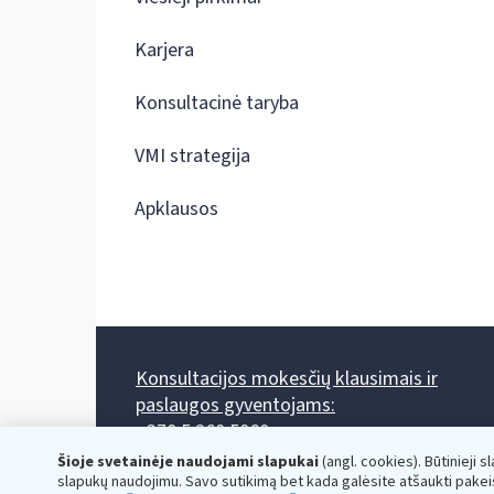
Karjera
Konsultacinė taryba
VMI strategija
Apklausos
Konsultacijos mokesčių klausimais ir
paslaugos gyventojams:
+370 5 260 5060
Darbo laikas: I-IV 8.00-17.00, V 8.00-15.45.
Šioje svetainėje naudojami slapukai
(angl. cookies). Būtinieji s
Prieššventinę dieną - viena valanda trumpiau.
slapukų naudojimu. Savo sutikimą bet kada galėsite atšaukti pakei