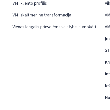
VMI kliento profilis
Vi
VMI skaitmeninė transformacija
VM
Vienas langelis prievolėms valstybei sumokėti
VM
Įm
ST
Kr
In
Ie
Nu