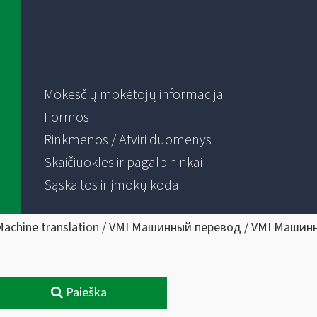
Mokesčių mokėtojų informacija
Formos
Rinkmenos / Atviri duomenys
Skaičiuoklės ir pagalbininkai
Sąskaitos ir įmokų kodai
Machine translation / VMI Машинный перевод / VMI Машин
Paieška