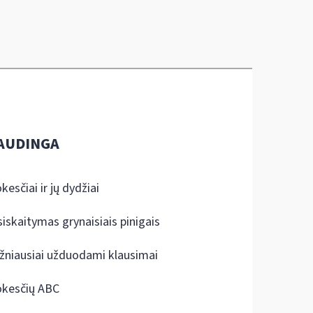
AUDINGA
kesčiai ir jų dydžiai
siskaitymas grynaisiais pinigais
žniausiai užduodami klausimai
kesčių ABC