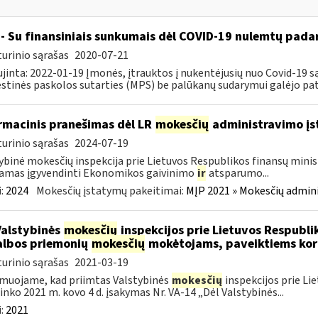
- Su finansiniais sunkumais dėl COVID-19 nulemtų padar
urinio sąrašas
2020-07-21
jinta: 2022-01-19 Įmonės, įtrauktos į nukentėjusių nuo Covid-19 są
tinės paskolos sutarties (MPS) be palūkanų sudarymui galėjo pateik
rmacinis pranešimas dėl LR
mokesčių
administravimo į
urinio sąrašas
2024-07-19
ybinė mokesčių inspekcija prie Lietuvos Respublikos finansų minist
amas įgyvendinti Ekonomikos gaivinimo
ir
atsparumo...
:
2024
Mokesčių įstatymų pakeitimai:
MĮP 2021 » Mokesčių admin
Valstybinės
mokesčių
inspekcijos prie Lietuvos Respublik
lbos priemonių
mokesčių
mokėtojams, paveiktiems kor
urinio sąrašas
2021-03-19
muojame, kad priimtas Valstybinės
mokesčių
inspekcijos prie Li
ninko 2021 m. kovo 4 d. įsakymas Nr. VA-14 „Dėl Valstybinės...
:
2021