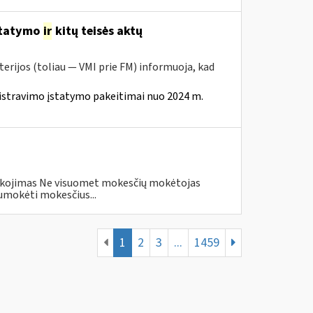
statymo
ir
kitų teisės aktų
erijos (toliau — VMI prie FM) informuoja, kad
istravimo įstatymo pakeitimai nuo 2024 m.
eškojimas Ne visuomet mokesčių mokėtojas
umokėti mokesčius...
1
2
3
...
1459