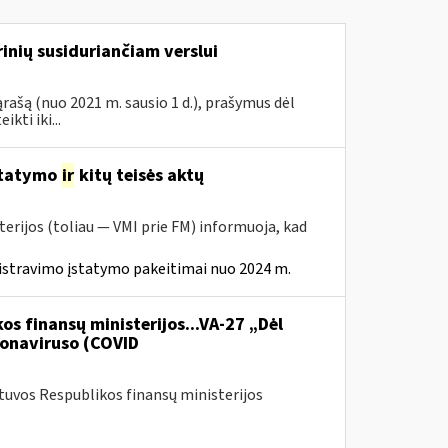
inių susiduriančiam verslui
rašą (nuo 2021 m. sausio 1 d.), prašymus dėl
ti iki...
statymo
ir
kitų teisės aktų
erijos (toliau — VMI prie FM) informuoja, kad
istravimo įstatymo pakeitimai nuo 2024 m.
os finansų ministerijos...VA-27 „Dėl
onaviruso (COVID
etuvos Respublikos finansų ministerijos