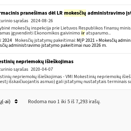
rmacinis pranešimas dėl LR
mokesčių
administravimo į
urinio sąrašas
2024-08-26
ybinė mokesčių inspekcija prie Lietuvos Respublikos finansų minist
amas įgyvendinti Ekonomikos gaivinimo
ir
atsparumo...
:
2024
Mokesčių įstatymų pakeitimai:
MĮP 2021 » Mokesčių admin
čių administravimo įstatymo pakeitimai nuo 2026 m.
stinių nepriemokų išieškojimas
urinio sąrašas
2020-04-07
tinių nepriemokų išieškojimas - VMI Mokestinių nepriemokų iši
stį išskaičiuojantis asmuo) gali įstatymų nustatytais terminais s
ų(-ai)
Rodoma nuo 1 iki 5 iš 7,293 irašų.