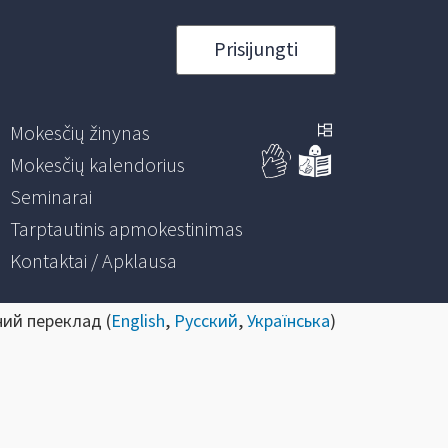
Prisijungti
Mokesčių žinynas
Mokesčių kalendorius
Seminarai
Tarptautinis apmokestinimas
Kontaktai / Apklausa
ний переклад (
English
,
Русский
,
Українська
)