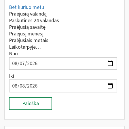
Bet kuriuo metu
Praėjusią valandą
Paskutines 24 valandas
Praėjusią savaitę
Praėjusį mėnesį
Praėjusiais metais
Laikotarpyje…
Nuo
Iki
Paieška