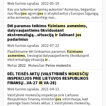
Web turinio sąrašas
2022-05-19
Kas yra laikoma nelaimių aukomis? Asmenys, bėgantys
nuo Rusi
jos
agresi
jos
ir atvykstantys į Europos Sąjungą,
arba asmenys, nukentėję nuo...
Dėl paramos teikimo
fiziniams
asmenims
,
dalyvaujantiems likviduojant
ekstremaliąją...situaciją
ir
šalinant
jos
padarinius
Web turinio sąrašas
2022-07-22
Paaiškiname dėl teikiamos paramos
fiziniams
asmenims
, tiesiogiai dalyvaujantiems likviduojant
ekstremaliąją situaciją
ir
...
Metai:
2022
Mokesčiai:
Pelno mokestis
DĖL TEISĖS AKTŲ (VALSTYBINĖS
MOKESČIŲ
INSPEKCIJOS PRIE LIETUVOS RESPUBLIKOS
FINANSŲ...VA-27
IR
VA-28)
Web turinio sąrašas
2021-04-13
Valstybinė mokesčių inspekcija prie Lietuvos
Respublikos finansų ministeri
jos
informuoja, kad
parengė šiuos teisės aktus: 1. Valstybinės mokesčių...