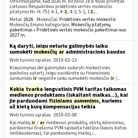
Informuojame, kad 2026 m. birželio 18 d. buvo priimtas
Lietuvos Respublikos pridėtinės vertės mokesčio
įstatymo Nr. IX-751 4-1, 4-
2
, 4-3, 5-1, 1
2
,...
Metai:
2026
Mokesčiai:
Pridėtinės vertės mokestis
Mokesčių žinyno kategorijos:
Mokesčių įstatymų
pakeitimai » Pridėtinės vertės mokesčio pakeitimai nuo
2027 m.
Ką daryti, jeigu neturiu galimybės laiku
sumokėti
mokesčių
ar
administracinės baudos
Web turinio sąrašas
2019-03-22
Klausimynas dėl galimybės sudaryti mokestinės
paskolos sutartį Jeigu susidūrėte su finansiniais
sunkumais
ir
negalite laiku sumokėti mokesčio
ir
/...
Kokia
tvarka
lengvatinis PVM tarifas taikomas
medienos produktams (įskaitant malkas...), kai
jie parduodami
fiziniams
asmenims
, kuriems
už kietą kurą kompensacijas teikia
Web turinio sąrašas
2019-03-08
Kai malkų
ir
/
ar
medienos produktų, skirtų kūrenimui,
pardavimui išrašoma PVM sąskaita faktūra (kasos kvitas
neišduodamas), tai parduodamų malkų /...