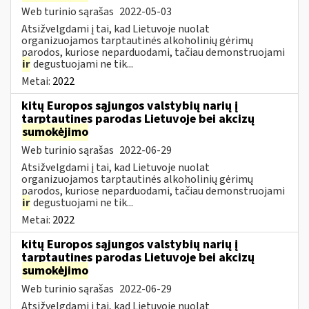
Web turinio sąrašas
2022-05-03
Atsižvelgdami į tai, kad Lietuvoje nuolat
organizuojamos tarptautinės alkoholinių gėrimų
parodos, kuriose neparduodami, tačiau demonstruojami
ir
degustuojami ne tik...
Metai:
2022
kitų Europos sąjungos valstybių narių į
tarptautines parodas Lietuvoje bei akcizų
sumokėjimo
Web turinio sąrašas
2022-06-29
Atsižvelgdami į tai, kad Lietuvoje nuolat
organizuojamos tarptautinės alkoholinių gėrimų
parodos, kuriose neparduodami, tačiau demonstruojami
ir
degustuojami ne tik...
Metai:
2022
kitų Europos sąjungos valstybių narių į
tarptautines parodas Lietuvoje bei akcizų
sumokėjimo
Web turinio sąrašas
2022-06-29
Atsižvelgdami į tai, kad Lietuvoje nuolat