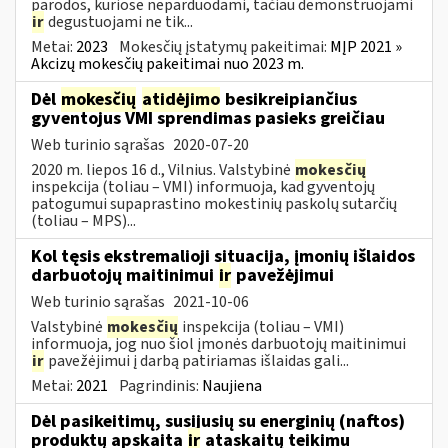
parodos, kuriose neparduodami, tačiau demonstruojami
ir
degustuojami ne tik...
Metai:
2023
Mokesčių įstatymų pakeitimai:
MĮP 2021 »
Akcizų mokesčių pakeitimai nuo 2023 m.
Dėl
mokesčių
atidėjimo
besikreipiančius
gyventojus VMI sprendimas pasieks greičiau
Web turinio sąrašas
2020-07-20
2020 m. liepos 16 d., Vilnius. Valstybinė
mokesčių
inspekcija (toliau – VMI) informuoja, kad gyventojų
patogumui supaprastino mokestinių paskolų sutarčių
(toliau – MPS)...
Kol tęsis ekstremalioji situacija, įmonių išlaidos
darbuotojų maitinimui
ir
pavežėjimui
Web turinio sąrašas
2021-10-06
Valstybinė
mokesčių
inspekcija (toliau – VMI)
informuoja, jog nuo šiol įmonės darbuotojų maitinimui
ir
pavežėjimui į darbą patiriamas išlaidas gali...
Metai:
2021
Pagrindinis:
Naujiena
Dėl pasikeitimų, susijusių su energinių (naftos)
produktų apskaita
ir
ataskaitų teikimu