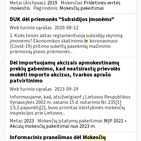
Metai (Archyvas):
2019
Mokesčiai:
Pridėtinės vertės
mokestis
Pagrindinis:
Mokesčių pakeitimai
DUK dėl priemonės "Subsidijos įmonėms"
Web turinio sąrašas
2020-08-12
1. Koks teisės aktas reglamentuoja subsidijų skyrimą
įmonėms? Ekonomikos skatinimo
ir
koronaviruso
(Covid-19) plitimo sukeltų pasekmių mažinimo
priemonių plano priemonės...
Dėl importuojamų akcizais apmokestinamų
prekių gabenimo, kad neatsirastų prievolės
mokėti importo akcizus, tvarkos aprašo
patvirtinimo
Web turinio sąrašas
2023-09-19
Informuojame, kad, atsižvelgiant į Lietuvos Respublikos
Vyriausybės 2002 m. vasario 15 d. nutarimo Nr. 235[1]
1.5.2 papunktį[2], buvo priimtas Valstybinės mokesčių
inspekcijos prie Lietuvos...
Metai:
2023
Mokesčių įstatymų pakeitimai:
MĮP 2021 »
Akcizų mokesčių pakeitimai nuo 2023 m.
Informacinis pranešimas dėl
Mokesčių