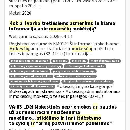
sutarties be palūkanų gali iki 2021 m. vasario 28 d. 2020
m. spalio 20 d.,...
Metai:
2020
Kokia
tvarka
tretiesiems
asmenims
teikiama
informacija apie
mokesčių
mokėtoją?
Web turinio sąrašas
2025-04-14
Registracijos numeris KM0140 Ši informacija skelbiama:
Mokesčių
administratoriaus ir
mokesčių
mokėtojo
teisės ir pareigos (32-42 str.) Informacija...
mokesčių administravimas
maį 38 str.
maį 39 str.
mokesčių mokėtojas
informacija apie mokesčių mokėtoją
informacijos teikimo tvarka
informacijos teikimo būdai
prašymas suteikti informaciją
informacijos teikimas žodžiu
informacijos teikimas raštu
vienkartinis informacijos teikimas
daugkartinis informacijos teikimas
Mokesčių žinyno kategorijos:
atsisakymas teikti informaciją
Mokesčių administravimas » Mokesčių administratoriaus
ir mokesčių mokėtojo teisės ir pareigos (32-42 s
VA-83 „Dėl Mokestinės nepriemokos
ar
baudos
už administracinį nusižengimą
mokėjimo...
atidėjimo
ir
(
ar
)
išdėstymo
taisyklių
ir
formų patvirtinimo“ pakeitimo“