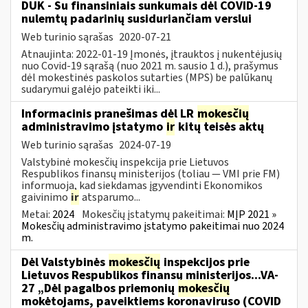
DUK - Su finansiniais sunkumais dėl COVID-19
nulemtų padarinių susiduriančiam verslui
Web turinio sąrašas
2020-07-21
Atnaujinta: 2022-01-19 Įmonės, įtrauktos į nukentėjusių
nuo Covid-19 sąrašą (nuo 2021 m. sausio 1 d.), prašymus
dėl mokestinės paskolos sutarties (MPS) be palūkanų
sudarymui galėjo pateikti iki...
Informacinis pranešimas dėl LR
mokesčių
administravimo įstatymo
ir
kitų teisės aktų
Web turinio sąrašas
2024-07-19
Valstybinė mokesčių inspekcija prie Lietuvos
Respublikos finansų ministerijos (toliau — VMI prie FM)
informuoja, kad siekdamas įgyvendinti Ekonomikos
gaivinimo
ir
atsparumo...
Metai:
2024
Mokesčių įstatymų pakeitimai:
MĮP 2021 »
Mokesčių administravimo įstatymo pakeitimai nuo 2024
m.
Dėl Valstybinės
mokesčių
inspekcijos prie
Lietuvos Respublikos finansų ministerijos...VA-
27 „Dėl pagalbos priemonių
mokesčių
mokėtojams, paveiktiems koronaviruso (COVID