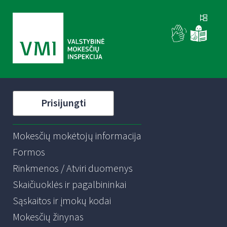
Prisijungti
Mokesčių mokėtojų informacija
Formos
Rinkmenos / Atviri duomenys
Skaičiuoklės ir pagalbininkai
Sąskaitos ir įmokų kodai
Mokesčių žinynas