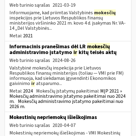
Web turinio sąrašas
2021-03-19
Informuojame, kad priimtas Valstybinės
mokesčių
inspekcijos prie Lietuvos Respublikos finansų
ministerijos viršininko 2021 m. kovo 4 d. įsakymas Nr. VA-
14 „Dėl Valstybinės...
Metai:
2021
Informacinis pranešimas dėl LR
mokesčių
administravimo įstatymo
ir
kitų teisės aktų
Web turinio sąrašas
2024-08-26
Valstybinė mokesčių inspekcija prie Lietuvos
Respublikos finansų ministerijos (toliau — VMI prie FM)
informuoja, kad siekdamas įgyvendinti Ekonomikos
gaivinimo
ir
atsparumo...
Metai:
2024
Mokesčių įstatymų pakeitimai:
MĮP 2021 »
Mokesčių administravimo įstatymo pakeitimai nuo 2024
m.
Mokesčių administravimo įstatymo pakeitimai nuo
2026 m.
Mokestinių nepriemokų išieškojimas
Web turinio sąrašas
2020-04-07
Mokestinių nepriemokų išieškojimas - VMI Mokestinių