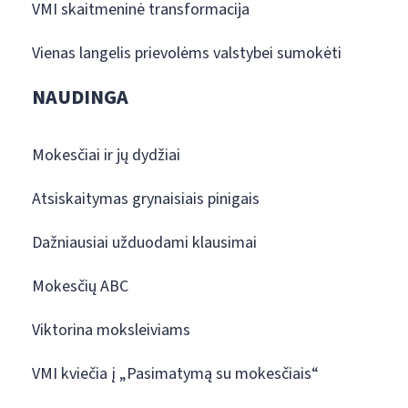
VMI skaitmeninė transformacija
Vienas langelis prievolėms valstybei sumokėti
NAUDINGA
Mokesčiai ir jų dydžiai
Atsiskaitymas grynaisiais pinigais
Dažniausiai užduodami klausimai
Mokesčių ABC
Viktorina moksleiviams
VMI kviečia į „Pasimatymą su mokesčiais“