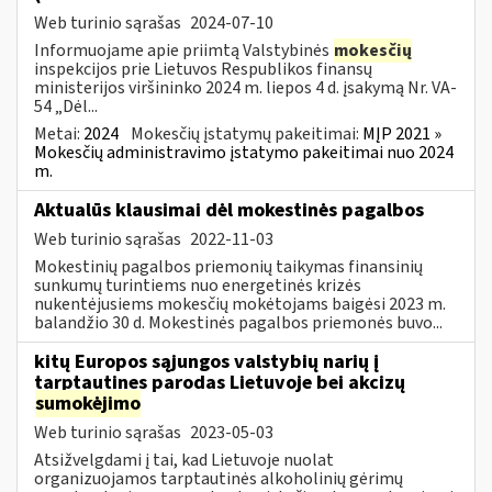
Web turinio sąrašas
2024-07-10
Informuojame apie priimtą Valstybinės
mokesčių
inspekcijos prie Lietuvos Respublikos finansų
ministerijos viršininko 2024 m. liepos 4 d. įsakymą Nr. VA-
54 „Dėl...
Metai:
2024
Mokesčių įstatymų pakeitimai:
MĮP 2021 »
Mokesčių administravimo įstatymo pakeitimai nuo 2024
m.
Aktualūs klausimai dėl mokestinės pagalbos
Web turinio sąrašas
2022-11-03
Mokestinių pagalbos priemonių taikymas finansinių
sunkumų turintiems nuo energetinės krizės
nukentėjusiems mokesčių mokėtojams baigėsi 2023 m.
balandžio 30 d. Mokestinės pagalbos priemonės buvo...
kitų Europos sąjungos valstybių narių į
tarptautines parodas Lietuvoje bei akcizų
sumokėjimo
Web turinio sąrašas
2023-05-03
Atsižvelgdami į tai, kad Lietuvoje nuolat
organizuojamos tarptautinės alkoholinių gėrimų