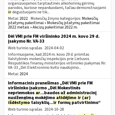
organizuojamos tarptautinės alkoholinių gėrimų
parodos, kuriose neparduodami, tačiau demonstruojami
ir
degustuojami ne tik...
Metai:
2022
Mokesčių žinyno kategorijos:
Mokesčių
įstatymų pakeitimai » Mokesčių įstatymų pakeitimai
2022 metais » Akcizų pakeitimai 2022 m.
Dėl VMI prie FM viršininko 2024 m. kovo 29 d.
įsakymo Nr. VA-33
Web turinio sąrašas
2024-04-02
Informuojame, kad 2024 m. kovo 29 d. priimtas
Valstybinės mokesčių inspekcijos prie Lietuvos
Respublikos finansų ministerijos viršininko įsakymas Nr.
VA-33 „Dėl Elektroninio kvito naudojimo...
Metai:
2024
Informacinis pranešimas „Dėl VMI prie FM
viršininko įsakymo „Dėl Mokestinės
nepriemokos
ar
...baudos už administracinį
nusižengimą mokėjimo
atidėjimo
ir
(
ar
)
išdėstymo
taisyklių...
ir
formų patvirtinimo“
Web turinio sąrašas
2024-10-28