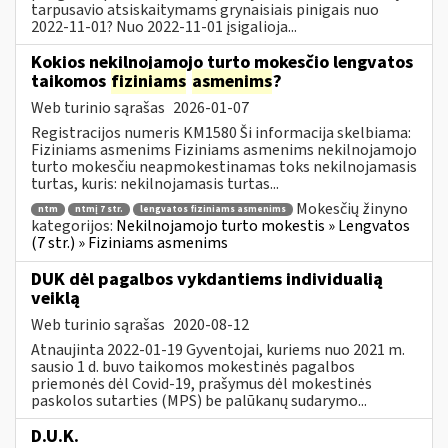
tarpusavio atsiskaitymams grynaisiais pinigais nuo
2022-11-01? Nuo 2022-11-01 įsigalioja...
Kokios nekilnojamojo turto mokesčio lengvatos
taikomos
fiziniams
asmenims
?
Web turinio sąrašas
2026-01-07
Registracijos numeris KM1580 Ši informacija skelbiama:
Fiziniams asmenims Fiziniams asmenims nekilnojamojo
turto mokesčiu neapmokestinamas toks nekilnojamasis
turtas, kuris: nekilnojamasis turtas...
Mokesčių žinyno
ntm
ntmį 7 str.
lengvatos fiziniams asmenims
kategorijos:
Nekilnojamojo turto mokestis » Lengvatos
(7 str.) » Fiziniams asmenims
DUK dėl pagalbos vykdantiems individualią
veiklą
Web turinio sąrašas
2020-08-12
Atnaujinta 2022-01-19 Gyventojai, kuriems nuo 2021 m.
sausio 1 d. buvo taikomos mokestinės pagalbos
priemonės dėl Covid-19, prašymus dėl mokestinės
paskolos sutarties (MPS) be palūkanų sudarymo...
D.U.K.