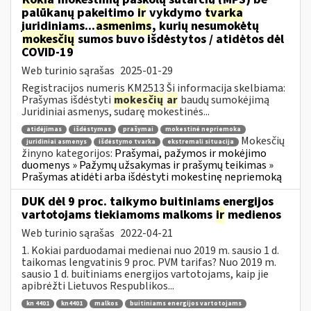
palūkanų pakeitimo
ir
vykdymo
tvarka
juridiniams...
asmenims
, kurių nesumokėtų
mokesčių
sumos buvo išdėstytos / atidėtos dėl
COVID-19
Web turinio sąrašas
2025-01-29
Registracijos numeris KM2513 Ši informacija skelbiama:
Prašymas išdėstyti
mokesčių
ar
baudų sumokėjimą
Juridiniai asmenys, sudarę mokestinės...
atidėjimas
išdėstymas
prašymai
mokestinė nepriemoka
Mokesčių
juridiniai asmenys
išdėstymo tvarka
ekstremali situacija
žinyno kategorijos:
Prašymai, pažymos ir mokėjimo
duomenys » Pažymų užsakymas ir prašymų teikimas »
Prašymas atidėti arba išdėstyti mokestinę nepriemoką
DUK dėl 9 proc. taikymo buitiniams energijos
vartotojams tiekiamoms malkoms
ir
medienos
Web turinio sąrašas
2022-04-21
1. Kokiai parduodamai medienai nuo 2019 m. sausio 1 d.
taikomas lengvatinis 9 proc. PVM tarifas? Nuo 2019 m.
sausio 1 d. buitiniams energijos vartotojams, kaip jie
apibrėžti Lietuvos Respublikos...
kn 4401
kn4401
malkos
buitiniams energijos vartotojams