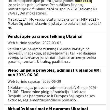
Informuojame apie priimtą Valstybinės
mokesčių
inspekcijos prie Lietuvos Respublikos finansų
ministerijos viršininko 2024 m. spalio 23 d. įsakymą Nr.
VA-83 „Dėl mokestinės...
Metai:
2024
Mokesčių įstatymų pakeitimai:
MĮP 2021 »
Mokesčių administravimo įstatymo pakeitimai nuo 2024
m.
Verslui apie paramos teikimą Ukrainai
Web turinio sąrašas
2022-03-02
Verslui apie paramos teikimą Ukrainai Valstybinė
mokesčių inspekcija, atsižvelgdama į tai, kad daugėja
atvejų, kai Lietuvos juridiniai ir fiziniai asmenys teikia
paramą, remiant Ukrainą, paaiškina...
Vieno langelio prievolės, administruojamos VMI
nuo 2026-06-30
Web turinio sąrašas
2026-06-29
1.Kokias naujas prievoles administruoja VMI nuo 2026-
06-30? -Ekonominė piniginė sankcija – Lietuvos
Respublikos įstatymuose ir Europos Sąjungos teisės
aktuose, reglamentuojančiuose poveikio...
Aktualūs klausimai dėl paramos Ukrainai