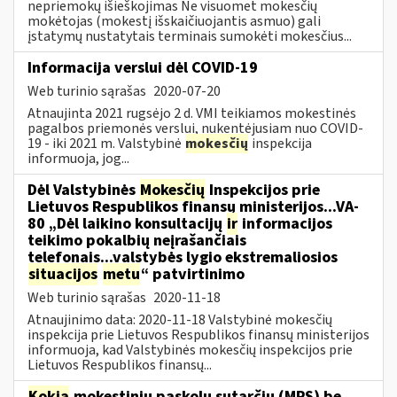
nepriemokų išieškojimas Ne visuomet mokesčių
mokėtojas (mokestį išskaičiuojantis asmuo) gali
įstatymų nustatytais terminais sumokėti mokesčius...
Informacija verslui dėl COVID-19
Web turinio sąrašas
2020-07-20
Atnaujinta 2021 rugsėjo 2 d. VMI teikiamos mokestinės
pagalbos priemonės verslui, nukentėjusiam nuo COVID-
19 - iki 2021 m. Valstybinė
mokesčių
inspekcija
informuoja, jog...
Dėl Valstybinės
Mokesčių
Inspekcijos prie
Lietuvos Respublikos finansų ministerijos...VA-
80 „Dėl laikino konsultacijų
ir
informacijos
teikimo pokalbių neįrašančiais
telefonais...valstybės lygio ekstremaliosios
situacijos
metu
“ patvirtinimo
Web turinio sąrašas
2020-11-18
Atnaujinimo data: 2020-11-18 Valstybinė mokesčių
inspekcija prie Lietuvos Respublikos finansų ministerijos
informuoja, kad Valstybinės mokesčių inspekcijos prie
Lietuvos Respublikos finansų...
Kokia
mokestinių paskolų sutarčių (MPS) be