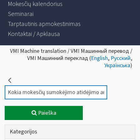
Mokesčių kalendorius
Seminarai
Tarptautinis apmokestinimas
Kontaktai / Apklausa
VMI Machine translation / VMI Машинный перевод /
VMI Машинний переклад (
English
,
Русский
,
Українська
)
Paieška
Kategorijos