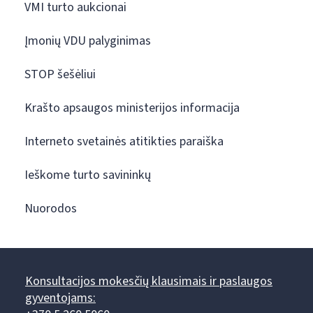
VMI turto aukcionai
Įmonių VDU palyginimas
STOP šešėliui
Krašto apsaugos ministerijos informacija
Interneto svetainės atitikties paraiška
Ieškome turto savininkų
Nuorodos
Konsultacijos mokesčių klausimais ir paslaugos
gyventojams: