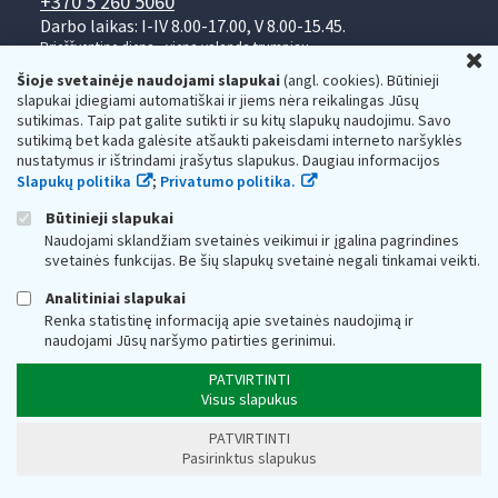
+370 5 260 5060
Darbo laikas: I-IV 8.00-17.00, V 8.00-15.45.
Prieššventinę dieną - viena valanda trumpiau.
U
Kiekvieno mėnesio antrą penktadienį 8.00 val. - 12.00 val.
Šioje svetainėje naudojami slapukai
(angl. cookies). Būtinieji
Mano VMI
Paklausimas per
slapukai įdiegiami automatiškai ir jiems nėra reikalingas Jūsų
sutikimas. Taip pat galite sutikti ir su kitų slapukų naudojimu. Savo
sutikimą bet kada galėsite atšaukti pakeisdami interneto naršyklės
nustatymus ir ištrindami įrašytus slapukus. Daugiau informacijos
Slapukų politika
;
Privatumo politika.
Būtinieji slapukai
Naudojami sklandžiam svetainės veikimui ir įgalina pagrindines
Valstybinė mokesčių inspekcija prie Lietuvos
svetainės funkcijas. Be šių slapukų svetainė negali tinkamai veikti.
Respublikos finansų ministerijos
Analitiniai slapukai
Biudžetinė įstaiga. Juridinio asmens kodas — 188659752,
Renka statistinę informaciją apie svetainės naudojimą ir
adresas: Vasario 16-osios g. 14, 01107 Vilnius, Lietuva, el.paštas:
naudojami Jūsų naršymo patirties gerinimui.
vmi@vmi.lt
, E. pristatymo dėžutės adresas 188659752
Duomenys apie Valstybinę mokesčių inspekciją prie Lietuvos
PATVIRTINTI
Respublikos finansų ministerijos kaupiami ir saugomi Juridinių
Visus slapukus
asmenų registre
PATVIRTINTI
Pasirinktus slapukus