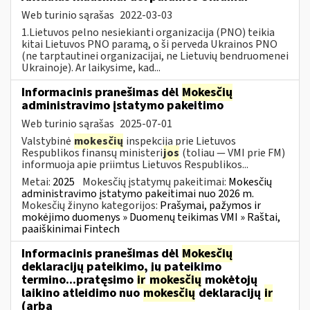
Web turinio sąrašas
2022-03-03
1.Lietuvos pelno nesiekianti organizacija (PNO) teikia
kitai Lietuvos PNO paramą, o ši perveda Ukrainos PNO
(ne tarptautinei organizacijai, ne Lietuvių bendruomenei
Ukrainoje). Ar laikysime, kad...
Informacinis pranešimas dėl
Mokesčių
administravimo įstatymo pakeitimo
Web turinio sąrašas
2025-07-01
Valstybinė
mokesčių
inspekcija prie Lietuvos
Respublikos finansų ministeri
jos
(toliau — VMI prie FM)
informuoja apie priimtus Lietuvos Respublikos...
Metai:
2025
Mokesčių įstatymų pakeitimai:
Mokesčių
administravimo įstatymo pakeitimai nuo 2026 m.
Mokesčių žinyno kategorijos:
Prašymai, pažymos ir
mokėjimo duomenys » Duomenų teikimas VMI » Raštai,
paaiškinimai Fintech
Informacinis pranešimas dėl
Mokesčių
deklaracijų pateikimo, jų pateikimo
termino...pratęsimo
ir
mokesčių
mokėtojų
laikino atleidimo nuo
mokesčių
deklaracijų
ir
(arba