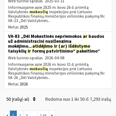
Web turinio sąrašas
2025-03-31
Informuojame apie 2025 m. kovo 26 d. priimtą
Valstybinės
mokesčių
inspekcijos prie Lietuvos
Respublikos finansų ministerijos viršininko įsakymą Nr.
VA-23 „Dėl Valstybinės...
Metai:
2025
VA-83 „Dėl Mokestinės nepriemokos
ar
baudos
už administracinį nusižengimą
mokėjimo...
atidėjimo
ir
(
ar
)
išdėstymo
taisyklių
ir
formų patvirtinimo“ pakeitimo“
Web turinio sąrašas
2026-04-08
Informuojame apie 2026 m. kovo 31 d. priimtą
Valstybinės
mokesčių
inspekcijos prie Lietuvos
Respublikos finansų ministerijos viršininko įsakymą Nr.
VA-26 „Dėl Valstybinės...
Metai:
2026
50 Įrašų(-ai)
Rodoma nuo 1 iki 50 iš 7,293 irašų.
1
2
3
...
146