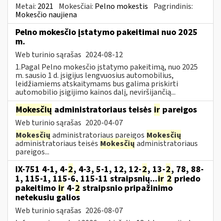
Metai:
2021
Mokesčiai:
Pelno mokestis
Pagrindinis:
Mokesčio naujiena
Pelno mokesčio įstatymo pakeitimai nuo 2025
m.
Web turinio sąrašas
2024-08-12
1.Pagal Pelno mokesčio įstatymo pakeitimą, nuo 2025
m. sausio 1 d. įsigijus lengvuosius automobilius,
leidžiamiems atskaitymams bus galima priskirti
automobilio įsigijimo kainos dalį, neviršijančią...
Mokesčių
administratoriaus teisės
ir
pareigos
Web turinio sąrašas
2020-04-07
Mokesčių
administratoriaus pareigos
Mokesčių
administratoriaus teisės
Mokesčių
administratoriaus
pareigos...
IX-751 4-1, 4-
2
, 4-3, 5-1, 12, 12-
2
, 13-
2
, 78, 88-
1, 115-1, 115-6, 115-11 straipsnių...
ir
2
priedo
pakeitimo
ir
4-
2
straipsnio pripažinimo
netekusiu galios
Web turinio sąrašas
2026-08-07