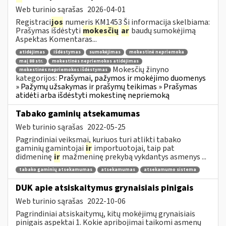
Web turinio sąrašas
2026-04-01
Registraci
jos
numeris KM1453 Ši informacija skelbiama:
Prašymas išdėstyti
mokesčių
ar
baudų sumokėjimą
Aspektas Komentaras...
atidėjimas
išdėstymas
sumokėjimas
mokestinė nepriemoka
maį 88 str.
mokestinės nepriemokos atidėjimas
Mokesčių žinyno
mokestinės nepriemokos išdėstymas
kategorijos:
Prašymai, pažymos ir mokėjimo duomenys
» Pažymų užsakymas ir prašymų teikimas » Prašymas
atidėti arba išdėstyti mokestinę nepriemoką
Tabako gaminių atsekamumas
Web turinio sąrašas
2022-05-25
Pagrindiniai veiksmai, kuriuos turi atlikti tabako
gaminių gamintojai
ir
importuotojai, taip pat
didmeninę
ir
mažmeninę prekybą vykdantys asmenys ...
tabako gaminių atsekamumas
atsekamumas
atsekamumo sistema
DUK apie atsiskaitymus grynaisiais pinigais
Web turinio sąrašas
2022-10-06
Pagrindiniai atsiskaitymų, kitų mokėjimų grynaisiais
pinigais aspektai 1. Kokie apribojimai taikomi asmenų