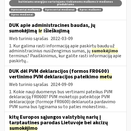
buitiniams energijos vartotojams tiekiamoms malkoms ir medienos
produktams
9 procentai malkoms
9 procentai medienai
9 proc malkoms
9 proc medienai
DUK apie administracines baudas, jų
sumokėjimą
ir
išieškojimą
Web turinio sąrašas
2022-03-09
1. Kur galima rasti informaciją apie paskirtų baudų už
administracinius nusižengimus sumas, jų
sumokėjimo
terminus? Paaiškinimus, kur galite rasti informaciją apie
paskirtų...
DUK dėl PVM deklaracijos (formos FR0600)
vertinimo PVM deklaracijos pateikimo
metu
Web turinio sąrašas
2024-09-09
1. Kokie nauji duomenys bus vertinami pateikus PVM
deklaraciją FR0600? PVM mokėtojo pateiktoje PVM
deklaracijoje (formoje FR0600) deklaruota pardavimo
PVM suma bus lyginama su to paties mokestinio...
kitų Europos sąjungos valstybių narių į
tarptautines parodas Lietuvoje bei akcizų
sumokėjimo