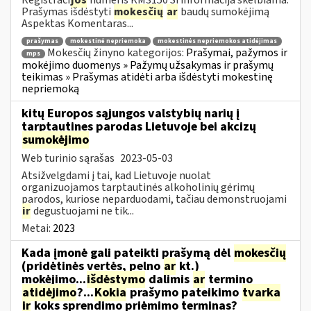
Prašymas išdėstyti
mokesčių
ar
baudų sumokėjimą
Aspektas Komentaras...
prašymas
mokestinė nepriemoka
mokestinės nepriemokos atidėjimas
Mokesčių žinyno kategorijos:
Prašymai, pažymos ir
mps
mokėjimo duomenys » Pažymų užsakymas ir prašymų
teikimas » Prašymas atidėti arba išdėstyti mokestinę
nepriemoką
kitų Europos sąjungos valstybių narių į
tarptautines parodas Lietuvoje bei akcizų
sumokėjimo
Web turinio sąrašas
2023-05-03
Atsižvelgdami į tai, kad Lietuvoje nuolat
organizuojamos tarptautinės alkoholinių gėrimų
parodos, kuriose neparduodami, tačiau demonstruojami
ir
degustuojami ne tik...
Metai:
2023
Kada įmonė gali pateikti prašymą dėl
mokesčių
(pridėtinės vertės, pelno
ar
kt.)
mokėjimo...
išdėstymo
dalimis
ar
termino
atidėjimo
?...
Kokia
prašymo pateikimo
tvarka
ir
koks sprendimo priėmimo terminas?