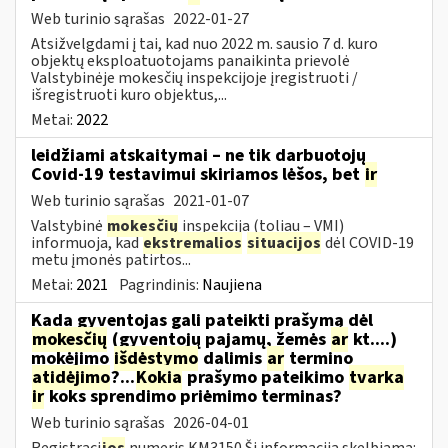
Web turinio sąrašas
2022-01-27
Atsižvelgdami į tai, kad nuo 2022 m. sausio 7 d. kuro
objektų eksploatuotojams panaikinta prievolė
Valstybinėje mokesčių inspekcijoje įregistruoti /
išregistruoti kuro objektus,...
Metai:
2022
leidžiami atskaitymai – ne tik darbuotojų
Covid-19 testavimui skiriamos lėšos, bet
ir
Web turinio sąrašas
2021-01-07
Valstybinė
mokesčių
inspekcija (toliau – VMI)
informuoja, kad
ekstremalios
situacijos
dėl COVID-19
metu įmonės patirtos...
Metai:
2021
Pagrindinis:
Naujiena
Kada gyventojas gali pateikti prašymą dėl
mokesčių
(gyventojų pajamų, žemės
ar
kt....)
mokėjimo
išdėstymo
dalimis
ar
termino
atidėjimo
?...
Kokia
prašymo pateikimo
tvarka
ir
koks sprendimo priėmimo terminas?
Web turinio sąrašas
2026-04-01
Registraci
jos
numeris KM3150 Ši informacija skelbiama: